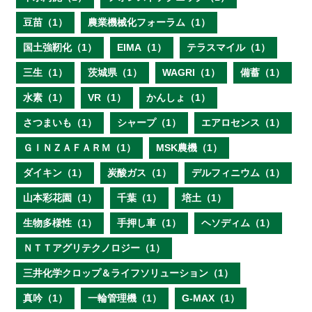
豆苗（1）
農業機械化フォーラム（1）
国土強靭化（1）
EIMA（1）
テラスマイル（1）
三生（1）
茨城県（1）
WAGRI（1）
備蓄（1）
水素（1）
VR（1）
かんしょ（1）
さつまいも（1）
シャープ（1）
エアロセンス（1）
ＧＩＮＺＡＦＡＲＭ（1）
MSK農機（1）
ダイキン（1）
炭酸ガス（1）
デルフィニウム（1）
山本彩花園（1）
千葉（1）
培土（1）
生物多様性（1）
手押し車（1）
ヘソディム（1）
ＮＴＴアグリテクノロジー（1）
三井化学クロップ＆ライフソリューション（1）
真吟（1）
一輪管理機（1）
G-MAX（1）