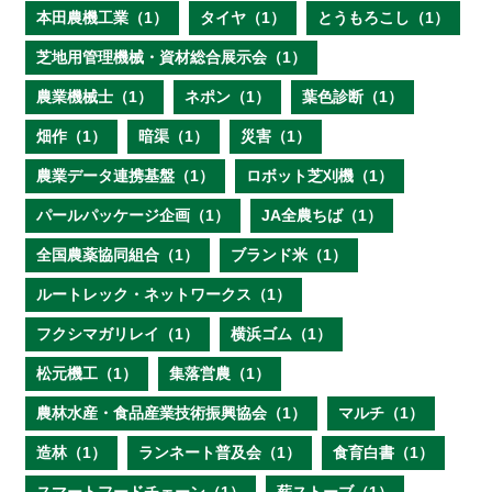
本田農機工業（1）
タイヤ（1）
とうもろこし（1）
芝地用管理機械・資材総合展示会（1）
農業機械士（1）
ネポン（1）
葉色診断（1）
畑作（1）
暗渠（1）
災害（1）
農業データ連携基盤（1）
ロボット芝刈機（1）
パールパッケージ企画（1）
JA全農ちば（1）
全国農薬協同組合（1）
ブランド米（1）
ルートレック・ネットワークス（1）
フクシマガリレイ（1）
横浜ゴム（1）
松元機工（1）
集落営農（1）
農林水産・食品産業技術振興協会（1）
マルチ（1）
造林（1）
ランネート普及会（1）
食育白書（1）