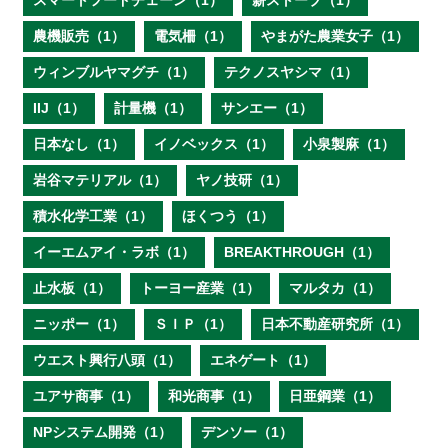
スマートフードチェーン（1）
薪ストーブ（1）
農機販売（1）
電気柵（1）
やまがた農業女子（1）
ウィンブルヤマグチ（1）
テクノスヤシマ（1）
IIJ（1）
計量機（1）
サンエー（1）
日本なし（1）
イノベックス（1）
小泉製麻（1）
岩谷マテリアル（1）
ヤノ技研（1）
積水化学工業（1）
ほくつう（1）
イーエムアイ・ラボ（1）
BREAKTHROUGH（1）
止水板（1）
トーヨー産業（1）
マルタカ（1）
ニッポー（1）
ＳＩＰ（1）
日本不動産研究所（1）
ウエスト興行八頭（1）
エネゲート（1）
ユアサ商事（1）
和光商事（1）
日亜鋼業（1）
NPシステム開発（1）
デンソー（1）