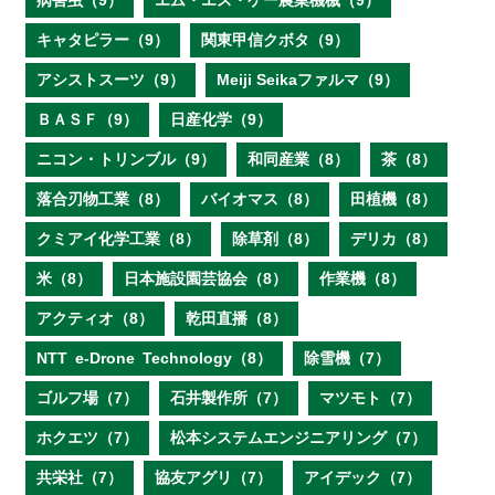
病害虫（9）
エム・エス・ケー農業機械（9）
キャタピラー（9）
関東甲信クボタ（9）
アシストスーツ（9）
Meiji Seikaファルマ（9）
ＢＡＳＦ（9）
日産化学（9）
ニコン・トリンブル（9）
和同産業（8）
茶（8）
落合刃物工業（8）
バイオマス（8）
田植機（8）
クミアイ化学工業（8）
除草剤（8）
デリカ（8）
米（8）
日本施設園芸協会（8）
作業機（8）
アクティオ（8）
乾田直播（8）
NTT e‐Drone Technology（8）
除雪機（7）
ゴルフ場（7）
石井製作所（7）
マツモト（7）
ホクエツ（7）
松本システムエンジニアリング（7）
共栄社（7）
協友アグリ（7）
アイデック（7）