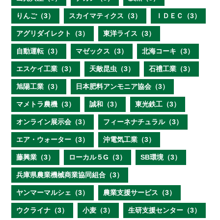
りんご（3）
スカイマティクス（3）
ＩＤＥＣ（3）
アグリダイレクト（3）
東洋ライス（3）
自動運転（3）
マゼックス（3）
北海コーキ（3）
エスケイ工業（3）
天敵昆虫（3）
石禮工業（3）
旭陽工業（3）
日本肥料アンモニア協会（3）
マメトラ農機（3）
誠和（3）
東光鉄工（3）
オンライン展示会（3）
フィーネナチュラル（3）
エア・ウォーター（3）
沖電気工業（3）
藤興業（3）
ローカル５G（3）
SB環境（3）
兵庫県農業機械商業協同組合（3）
ヤンマーマルシェ（3）
農業支援サービス（3）
ウクライナ（3）
小麦（3）
生研支援センター（3）