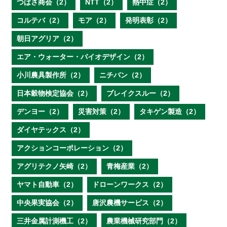
つばさ商会（2）
NTT（2）
熱中症（2）
コルテバ（2）
モア（2）
発明表彰（2）
朝日アグリア（2）
エア・ウォーター・バイオデザイン（2）
小川農具製作所（2）
ニチバン（2）
日本穀物検定協会（2）
ブレイクスルー（2）
デンヨー（2）
災害対策（2）
タキゲン製造（2）
ダイヤテックス（2）
アクションコーポレーション（2）
アグリテクノ矢崎（2）
青梅産業（2）
ヤマト自動車（2）
ドローンワークス（2）
中央果実協会（2）
唐沢農機サービス（2）
三井金属計測機工（2）
農業機械研究部門（2）