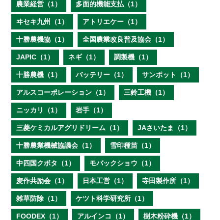
農業経営（1）
多面的機能支払（1）
ヰセキ九州（1）
アトリエケー（1）
十勝農機協（1）
全国農業改良普及協会（1）
JAPIC（1）
ネギ（1）
調製機（1）
十勝農機（1）
バッテリー（1）
サンポット（1）
アルスコーポレーション（1）
三鈴工機（1）
ニッカリ（1）
岩手（1）
三菱ケミカルアグリドリーム（1）
JAさいたま（1）
十勝農業機械協議会（1）
雪印種苗（1）
中四国クボタ（1）
モバックショウ（1）
麦作共励会（1）
日本工営（1）
寺田製作所（1）
雑草防除（1）
ケツト科学研究所（1）
FOODEX（1）
アルインコ（1）
樹木粉砕機（1）