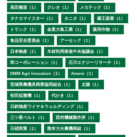
高田種苗（1）
クレオ（1）
メカテック（1）
タナカマイスター（1）
タニタ（1）
蔵王産業（1）
トランク（1）
金星大島工業（1）
薬用作物（1）
食品安全委員会（1）
アーセック（1）
日本物産（1）
木材利用推進中央協議会（1）
和コーポレーション（1）
石川エナジーリサーチ（1）
DMM Agri Inovation（1）
Amoni（1）
茨城県農機具商業協同組合（1）
太陽（1）
初田拡撒機（1）
代かき（1）
日鉄物産ワイヤ＆ウェルディング（1）
三ツ星ベルト（1）
西村機械製作所（1）
日硝実業（1）
熊本大分農機商組（1）