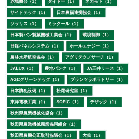
赤城商会（1）
ダイドー（1）
オカモト（1）
サイトテック（1）
日本農福連携協会（1）
ソラリス（1）
ミラクール（1）
日本製パン製菓機械工業会（1）
環境制御（1）
日軽パネルシステム（1）
ホールエナジー（1）
農林水産航空協会（1）
アグリテクノサーチ（1）
JALUX（1）
農地バンク（1）
JA三井リース（1）
AGCグリーンテック（1）
プランツラボラトリー（1）
日本防犯設備（1）
松尾研究室（1）
東洋電機工業（1）
SOPIC（1）
テザック（1）
秋田県農業機械化協会（1）
秋田県農業機械商業協同組合（1）
秋田県農機公正取引協議会（1）
大仙（1）