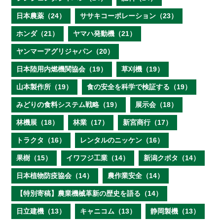
日本農薬（24）
ササキコーポレーション（23）
ホンダ（21）
ヤマハ発動機（21）
ヤンマーアグリジャパン（20）
日本陸用内燃機関協会（19）
草刈機（19）
山本製作所（19）
食の安全を科学で検証する（19）
みどりの食料システム戦略（19）
展示会（18）
林機展（18）
林業（17）
新宮商行（17）
トラクタ（16）
レンタルのニッケン（16）
果樹（15）
イワフジ工業（14）
新潟クボタ（14）
日本植物防疫協会（14）
農作業安全（14）
【特別寄稿】農業機械革新の歴史を語る（14）
日立建機（13）
キャニコム（13）
静岡製機（13）