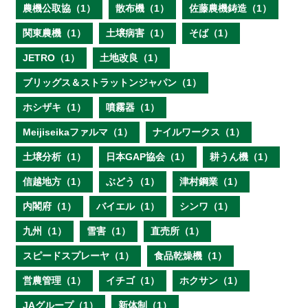
農機公取協（1）
散布機（1）
佐藤農機鋳造（1）
関東農機（1）
土壌病害（1）
そば（1）
JETRO（1）
土地改良（1）
ブリッグス＆ストラットンジャパン（1）
ホシザキ（1）
噴霧器（1）
Meijiseikaファルマ（1）
ナイルワークス（1）
土壌分析（1）
日本GAP協会（1）
耕うん機（1）
信越地方（1）
ぶどう（1）
津村鋼業（1）
内閣府（1）
バイエル（1）
シンワ（1）
九州（1）
雪害（1）
直売所（1）
スピードスプレーヤ（1）
食品乾燥機（1）
営農管理（1）
イチゴ（1）
ホクサン（1）
JAグループ（1）
新体制（1）