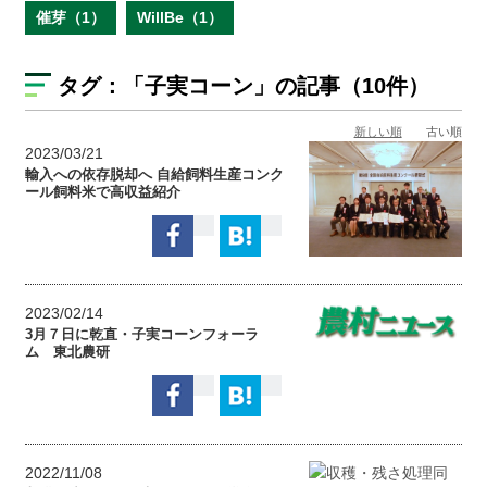
催芽（1）
WillBe（1）
タグ：
「子実コーン」
の記事（10件）
新しい順
古い順
2023/03/21
輸入への依存脱却へ 自給飼料生産コンク
ール飼料米で高収益紹介
2023/02/14
3月７日に乾直・子実コーンフォーラ
ム 東北農研
2022/11/08