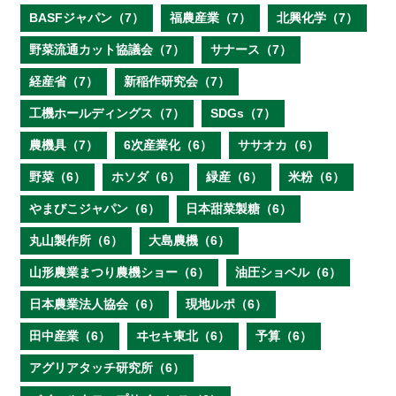
BASFジャパン（7）
福農産業（7）
北興化学（7）
野菜流通カット協議会（7）
サナース（7）
経産省（7）
新稲作研究会（7）
工機ホールディングス（7）
SDGs（7）
農機具（7）
6次産業化（6）
ササオカ（6）
野菜（6）
ホソダ（6）
緑産（6）
米粉（6）
やまびこジャパン（6）
日本甜菜製糖（6）
丸山製作所（6）
大島農機（6）
山形農業まつり農機ショー（6）
油圧ショベル（6）
日本農業法人協会（6）
現地ルポ（6）
田中産業（6）
ヰセキ東北（6）
予算（6）
アグリアタッチ研究所（6）