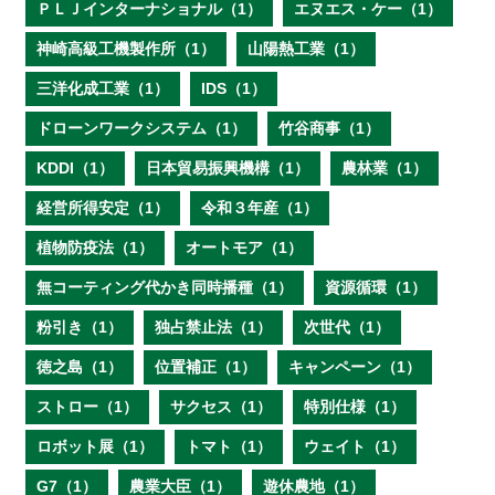
ＰＬＪインターナショナル（1）
エヌエス・ケー（1）
神崎高級工機製作所（1）
山陽熱工業（1）
三洋化成工業（1）
IDS（1）
ドローンワークシステム（1）
竹谷商事（1）
KDDI（1）
日本貿易振興機構（1）
農林業（1）
経営所得安定（1）
令和３年産（1）
植物防疫法（1）
オートモア（1）
無コーティング代かき同時播種（1）
資源循環（1）
粉引き（1）
独占禁止法（1）
次世代（1）
徳之島（1）
位置補正（1）
キャンペーン（1）
ストロー（1）
サクセス（1）
特別仕様（1）
ロボット展（1）
トマト（1）
ウェイト（1）
G7（1）
農業大臣（1）
遊休農地（1）