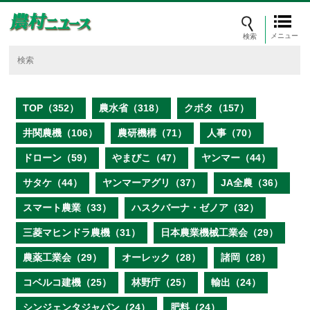
メニュー
TOP（352）
農水省（318）
クボタ（157）
井関農機（106）
農研機構（71）
人事（70）
ドローン（59）
やまびこ（47）
ヤンマー（44）
サタケ（44）
ヤンマーアグリ（37）
JA全農（36）
スマート農業（33）
ハスクバーナ・ゼノア（32）
三菱マヒンドラ農機（31）
日本農業機械工業会（29）
農薬工業会（29）
オーレック（28）
諸岡（28）
コベルコ建機（25）
林野庁（25）
輸出（24）
シンジェンタジャパン（24）
肥料（24）