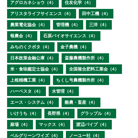
アグロカネショウ（4）
住友化学（4）
アリスタライフサイエンス（4）
田中工機（4）
農業電化協会（4）
管理機（4）
三洋（4）
報農会（4）
石原バイオサイエンス（4）
みちのくクボタ（4）
金子農機（4）
日本政策金融公庫（4）
斎藤農機製作所（4）
米・食味鑑定士協会（4）
全国複合肥料工業会（4）
上根精機工業（4）
ちくし号農機製作所（4）
ハーベスタ（4）
水管理（4）
エース・システム（4）
酪農・畜産（4）
いけうち（4）
長野県（4）
グラップル（4）
麻場（4）
マックス（4）
渡辺パイプ（4）
ベルグリーンワイズ（4）
ノーユー社（4）