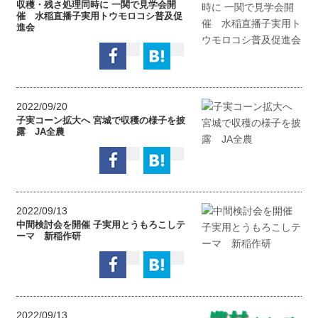
収穫・残さ処理同時に 一関で見学会開
催 水稲直播子実用トウモロコシ普及促
進会
2022/09/20
子実コーン拡大へ 宮城で収穫の様子を披
露 JA全農
2022/09/13
中間検討会を開催 子実用とうもろこしテ
ーマ 新稲作研
2022/09/13