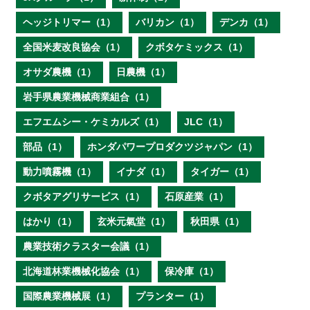
ヘッジトリマー（1）
バリカン（1）
デンカ（1）
全国米麦改良協会（1）
クボタケミックス（1）
オサダ農機（1）
日農機（1）
岩手県農業機械商業組合（1）
エフエムシー・ケミカルズ（1）
JLC（1）
部品（1）
ホンダパワープロダクツジャパン（1）
動力噴霧機（1）
イナダ（1）
タイガー（1）
クボタアグリサービス（1）
石原産業（1）
はかり（1）
玄米元氣堂（1）
秋田県（1）
農業技術クラスター会議（1）
北海道林業機械化協会（1）
保冷庫（1）
国際農業機械展（1）
プランター（1）