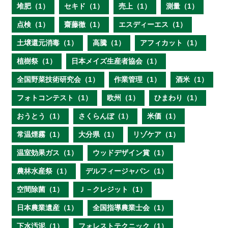
堆肥（1）
セキド（1）
売上（1）
測量（1）
点検（1）
齋藤徹（1）
エスディーエス（1）
土壌還元消毒（1）
高騰（1）
アフィカット（1）
植樹祭（1）
日本メイズ生産者協会（1）
全国野菜技術研究会（1）
作業管理（1）
酒米（1）
フォトコンテスト（1）
欧州（1）
ひまわり（1）
おうとう（1）
さくらんぼ（1）
米価（1）
常温煙霧（1）
大分県（1）
リゾケア（1）
温室効果ガス（1）
ウッドデザイン賞（1）
農林水産祭（1）
デルフィージャパン（1）
空間除菌（1）
Ｊ－クレジット（1）
日本農業遺産（1）
全国指導農業士会（1）
下水汚泥（1）
フォレストテクニック（1）