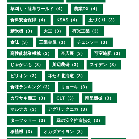
草刈り・除草ワールド（4）
農業DX（4）
食料安全保障（4）
KSAS（4）
土づくり（3）
精米機（3）
大豆（3）
有光工業（3）
食味（3）
三陽金属（3）
チェンソー（3）
高性能林業機械（3）
帯広展（3）
可変施肥（3）
じゃがいも（3）
川辺農研（3）
スイデン（3）
ピリオン（3）
ヰセキ北海道（3）
食味ランキング（3）
リョーキ（3）
カワサキ機工（3）
CLT（3）
南星機械（3）
マルナカ（3）
アグリテクニカ（3）
ターフショー（3）
緑の安全推進協会（3）
移植機（3）
オカダアイヨン（3）