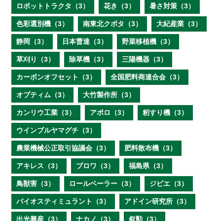
ロボットトラクタ（3）
花き（3）
暑さ対策（3）
色彩選別機（3）
南東北クボタ（3）
大紀産業（3）
静岡（3）
日本曹達（3）
野菜移植機（3）
草刈り（3）
除草機（3）
三陽機器（3）
カーボンオフセット（3）
全国肥料商連合会（3）
オプティム（3）
大竹製作所（3）
カンリウ工業（3）
アポロ（3）
籾すり機（3）
ウインブルヤマグチ（3）
農業機械公正取引協議会（3）
肥料散布機（3）
アキレス（3）
ブロワ（3）
福島県（3）
鳥獣害（3）
ロールベーラー（3）
ジビエ（3）
バイオスティミュラント（3）
アドイン研究所（3）
出光興産（3）
ナカノ（3）
叙勲（3）