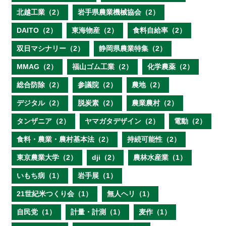
北越工業（2）
岩手県農業機械協会（2）
DAITO（2）
東海物産（2）
食料自給率（2）
双日マシナリー（2）
静岡県農業特集（2）
MMAG（2）
福山ゴム工業（2）
化学農薬（2）
総合防除（2）
参議院（2）
農地（2）
デジタル（2）
脱炭素（2）
農業農村（2）
タンザニア（2）
ヤマガタデザイン（2）
電動（2）
食料・農業・農村基本法（2）
持続可能性（2）
東京農業大学（2）
dji（2）
農林水産業（1）
いもち病（1）
岩手展（1）
21世紀米つくり会（1）
無人ヘリ（1）
自民党（1）
計量・計測（1）
麦作（1）