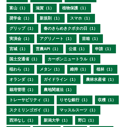
富山（1）
滋賀（1）
植物保護（1）
奨学金（1）
新規剤（1）
スマホ（1）
グリップ（1）
春のきらめきクボタの日（1）
実演会（1）
アグリノート（1）
苗箱（1）
宮城（1）
営農API（1）
公道（1）
申請（1）
国土交通省（1）
カーボンニュートラル（1）
稲わら（1）
メタン（1）
維持（1）
植林（1）
オランダ（1）
ガイドライン（1）
農林水産省（1）
栽培管理（1）
農地関連法（1）
トレーサビリティ（1）
りそな銀行（1）
収穫（1）
スクミリンゴガイ（1）
マッスルスーツ（1）
西洋なし（1）
新潟大学（1）
野口（1）