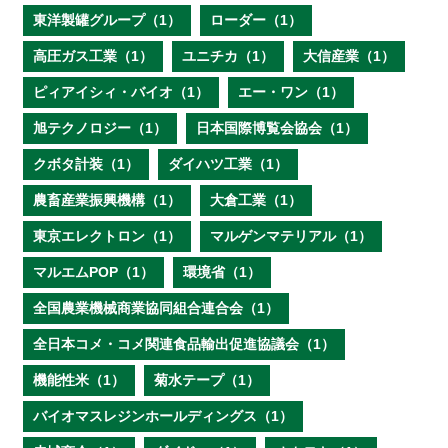
東洋製罐グループ（1）
ローダー（1）
高圧ガス工業（1）
ユニチカ（1）
大信産業（1）
ピィアイシィ・バイオ（1）
エー・ワン（1）
旭テクノロジー（1）
日本国際博覧会協会（1）
クボタ計装（1）
ダイハツ工業（1）
農畜産業振興機構（1）
大倉工業（1）
東京エレクトロン（1）
マルゲンマテリアル（1）
マルエムPOP（1）
環境省（1）
全国農業機械商業協同組合連合会（1）
全日本コメ・コメ関連食品輸出促進協議会（1）
機能性米（1）
菊水テープ（1）
バイオマスレジンホールディングス（1）