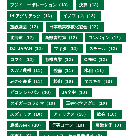
フジイコーポレーション（13）
決算（13）
IHIアグリテック（13）
イノフィス（13）
施設園芸（12）
日本農業機械化協会（12）
北海道（12）
鳥獣害対策（12）
コンバイン（12）
DJI JAPAN（12）
マキタ（12）
スチール（12）
コマツ（12）
有機農業（12）
GPEC（12）
スガノ農機（11）
整備（11）
水稲（11）
みのる産業（11）
松山（10）
タカキタ（10）
ビコンジャパン（10）
JA全中（10）
タイガーカワシマ（10）
三井化学アグロ（10）
スズテック（10）
アテックス（10）
総会（10）
農業Week（10）
子実コーン（10）
農業女子（9）