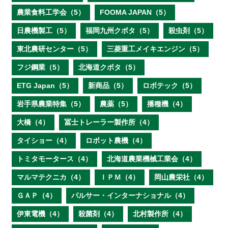
農業食料工学会（5）
FOOMA JAPAN（5）
日農機製工（5）
福岡九州クボタ（5）
殺虫剤（5）
東北農研センター（5）
三菱重工メイキエンジン（5）
フジ鋼業（5）
北海道クボタ（5）
ETG Japan（5）
新商品（5）
ロボテック（5）
岩手県農業特集（5）
農薬（5）
播種機（4）
大橋（4）
冨士トレーラー製作所（4）
タイショー（4）
ロボット農機（4）
トミタモータース（4）
北海道農業機械工業会（4）
マルマテクニカ（4）
ＩＰＭ（4）
岡山農栄社（4）
ＧＡＰ（4）
パルサー・インターナショナル（4）
伊東電機（4）
殺菌剤（4）
北村製作所（4）