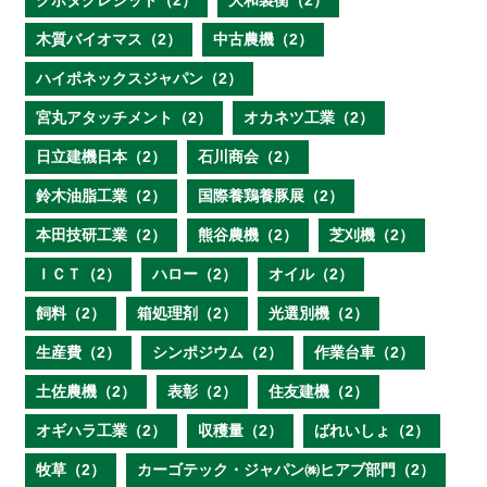
クボタクレジット（2）
大和製衡（2）
木質バイオマス（2）
中古農機（2）
ハイポネックスジャパン（2）
宮丸アタッチメント（2）
オカネツ工業（2）
日立建機日本（2）
石川商会（2）
鈴木油脂工業（2）
国際養鶏養豚展（2）
本田技研工業（2）
熊谷農機（2）
芝刈機（2）
ＩＣＴ（2）
ハロー（2）
オイル（2）
飼料（2）
箱処理剤（2）
光選別機（2）
生産費（2）
シンポジウム（2）
作業台車（2）
土佐農機（2）
表彰（2）
住友建機（2）
オギハラ工業（2）
収穫量（2）
ばれいしょ（2）
牧草（2）
カーゴテック・ジャパン㈱ヒアブ部門（2）