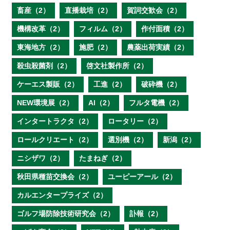
畜産（2）
直播栽培（2）
賀詞交歓会（2）
機構改革（2）
フィルム（2）
作付面積（2）
東海地方（2）
施肥（2）
農薬出荷実績（2）
殺虫殺菌剤（2）
啓文社製作所（2）
ケーエス製販（2）
工進（2）
破砕機（2）
NEW環境展（2）
AI（2）
フルタ電機（2）
インタートラクタ（2）
ロータリー（2）
ロールクリエート（2）
選別機（2）
新潟（2）
ニシザワ（2）
たまねぎ（2）
秋田県種苗交換会（2）
ユーピーアール（2）
カルエンタープライズ（2）
ゴルフ場防除技術研究会（2）
訃報（2）