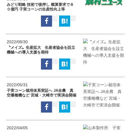
みどり戦略 技術で後押し 概算要求で８
０億円 子実コーンの生産性向上等
2022/08/30
〝メイズ〟生産拡大 生産者協会を設立
機械への導入支援を期待
2022/05/31
子実コーン栽培体系実証へ JA全農 真
空播種機など 宮城・大崎市で実演会開催
2022/04/05