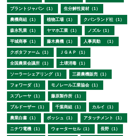
ブラントジャパン（1）
生分解性資材（1）
農機商組（1）
植物工場（1）
クバンランド社（1）
森永乳業（1）
ヤマホ工業（1）
ノズル（1）
平城商事（1）
藤木農機（1）
人事異動 （1）
クボタファーム（1）
ＪＧＡＰ（1）
全国農業会議所（1）
土壌消毒（1）
ソーラーシェアリング（1）
三菱農機販売（1）
フォワーダ（1）
モノレール工業協会（1）
スプレーヤ（1）
藤原製作所（1）
ブルドーザー（1）
千葉商組（1）
カルイ（1）
農業白書（1）
ボッシュ（1）
アタッチメント（1）
ニチワ電機（1）
ウォーターセル（1）
長野（1）