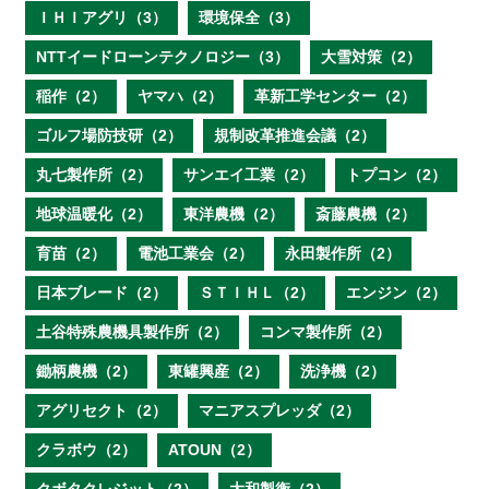
ＩＨＩアグリ（3）
環境保全（3）
NTTイードローンテクノロジー（3）
大雪対策（2）
稲作（2）
ヤマハ（2）
革新工学センター（2）
ゴルフ場防技研（2）
規制改革推進会議（2）
丸七製作所（2）
サンエイ工業（2）
トプコン（2）
地球温暖化（2）
東洋農機（2）
斎藤農機（2）
育苗（2）
電池工業会（2）
永田製作所（2）
日本ブレード（2）
ＳＴＩＨＬ（2）
エンジン（2）
土谷特殊農機具製作所（2）
コンマ製作所（2）
鋤柄農機（2）
東罐興産（2）
洗浄機（2）
アグリセクト（2）
マニアスプレッダ（2）
クラボウ（2）
ATOUN（2）