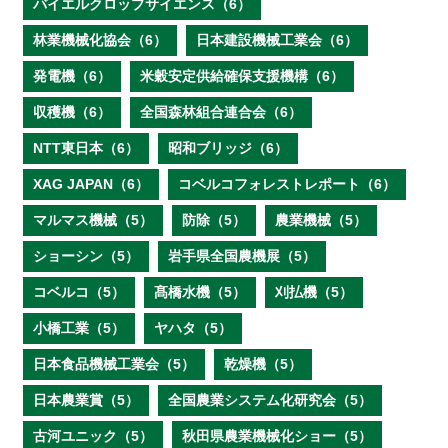
バイエルクロップサイエンス（6）
林業機械化協会（6）
日本建設機械工業会（6）
発電機（6）
米穀安定供給確保支援機構（6）
収穫機（6）
全国森林組合連合会（6）
NTT東日本（6）
昭和ブリッジ（6）
XAG JAPAN（6）
コベルコフォレストレポート（6）
マルマス機械（5）
防除（5）
農業機械（5）
ショーシン（5）
岩手県全国農機展（5）
コベルコ（5）
髙橋水機（5）
刈払機（5）
小橋工業（5）
ヤハタ（5）
日本食品機械工業会（5）
乾燥機（5）
日本農業賞（5）
全国農業システム化研究会（5）
古河ユニック（5）
秋田県農業機械化ショー（5）