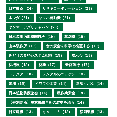
日本農薬（24）
ササキコーポレーション（23）
ホンダ（21）
ヤマハ発動機（21）
ヤンマーアグリジャパン（20）
日本陸用内燃機関協会（19）
草刈機（19）
山本製作所（19）
食の安全を科学で検証する（19）
みどりの食料システム戦略（19）
展示会（18）
林機展（18）
林業（17）
新宮商行（17）
トラクタ（16）
レンタルのニッケン（16）
果樹（15）
イワフジ工業（14）
新潟クボタ（14）
日本植物防疫協会（14）
農作業安全（14）
【特別寄稿】農業機械革新の歴史を語る（14）
日立建機（13）
キャニコム（13）
静岡製機（13）