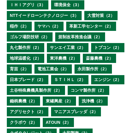
ＩＨＩアグリ（3）
環境保全（3）
NTTイードローンテクノロジー（3）
大雪対策（2）
稲作（2）
ヤマハ（2）
革新工学センター（2）
ゴルフ場防技研（2）
規制改革推進会議（2）
丸七製作所（2）
サンエイ工業（2）
トプコン（2）
地球温暖化（2）
東洋農機（2）
斎藤農機（2）
育苗（2）
電池工業会（2）
永田製作所（2）
日本ブレード（2）
ＳＴＩＨＬ（2）
エンジン（2）
土谷特殊農機具製作所（2）
コンマ製作所（2）
鋤柄農機（2）
東罐興産（2）
洗浄機（2）
アグリセクト（2）
マニアスプレッダ（2）
クラボウ（2）
ATOUN（2）