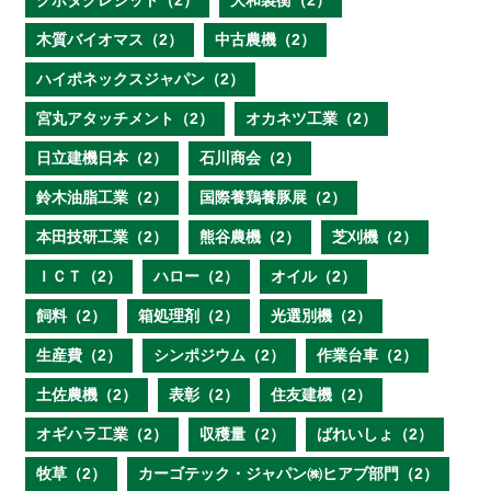
クボタクレジット（2）
大和製衡（2）
木質バイオマス（2）
中古農機（2）
ハイポネックスジャパン（2）
宮丸アタッチメント（2）
オカネツ工業（2）
日立建機日本（2）
石川商会（2）
鈴木油脂工業（2）
国際養鶏養豚展（2）
本田技研工業（2）
熊谷農機（2）
芝刈機（2）
ＩＣＴ（2）
ハロー（2）
オイル（2）
飼料（2）
箱処理剤（2）
光選別機（2）
生産費（2）
シンポジウム（2）
作業台車（2）
土佐農機（2）
表彰（2）
住友建機（2）
オギハラ工業（2）
収穫量（2）
ばれいしょ（2）
牧草（2）
カーゴテック・ジャパン㈱ヒアブ部門（2）