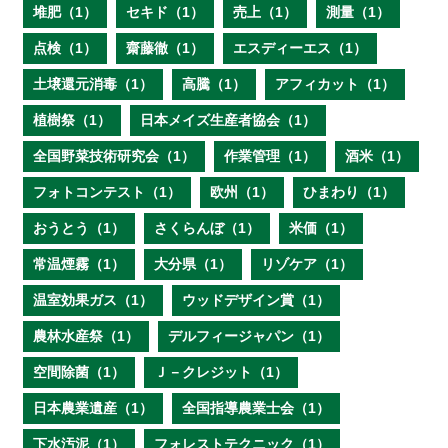
堆肥（1）
セキド（1）
売上（1）
測量（1）
点検（1）
齋藤徹（1）
エスディーエス（1）
土壌還元消毒（1）
高騰（1）
アフィカット（1）
植樹祭（1）
日本メイズ生産者協会（1）
全国野菜技術研究会（1）
作業管理（1）
酒米（1）
フォトコンテスト（1）
欧州（1）
ひまわり（1）
おうとう（1）
さくらんぼ（1）
米価（1）
常温煙霧（1）
大分県（1）
リゾケア（1）
温室効果ガス（1）
ウッドデザイン賞（1）
農林水産祭（1）
デルフィージャパン（1）
空間除菌（1）
Ｊ－クレジット（1）
日本農業遺産（1）
全国指導農業士会（1）
下水汚泥（1）
フォレストテクニック（1）