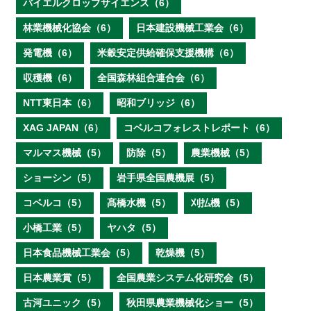
バイエルクロップサイエンス（6）
林業機械化協会（6）
日本建設機械工業会（6）
発電機（6）
米穀安定供給確保支援機構（6）
収穫機（6）
全国森林組合連合会（6）
NTT東日本（6）
昭和ブリッジ（6）
XAG JAPAN（6）
コベルコフォレストレポート（6）
マルマス機械（5）
防除（5）
農業機械（5）
ショーシン（5）
岩手県全国農機展（5）
コベルコ（5）
髙橋水機（5）
刈払機（5）
小橋工業（5）
ヤハタ（5）
日本食品機械工業会（5）
乾燥機（5）
日本農業賞（5）
全国農業システム化研究会（5）
古河ユニック（5）
秋田県農業機械化ショー（5）