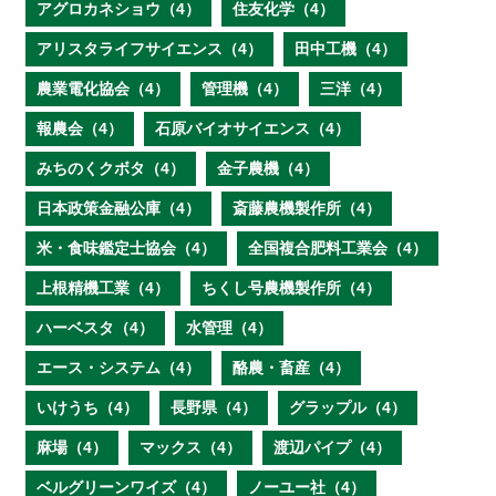
アグロカネショウ（4）
住友化学（4）
アリスタライフサイエンス（4）
田中工機（4）
農業電化協会（4）
管理機（4）
三洋（4）
報農会（4）
石原バイオサイエンス（4）
みちのくクボタ（4）
金子農機（4）
日本政策金融公庫（4）
斎藤農機製作所（4）
米・食味鑑定士協会（4）
全国複合肥料工業会（4）
上根精機工業（4）
ちくし号農機製作所（4）
ハーベスタ（4）
水管理（4）
エース・システム（4）
酪農・畜産（4）
いけうち（4）
長野県（4）
グラップル（4）
麻場（4）
マックス（4）
渡辺パイプ（4）
ベルグリーンワイズ（4）
ノーユー社（4）