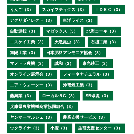
りんご（3）
スカイマティクス（3）
ＩＤＥＣ（3）
アグリダイレクト（3）
東洋ライス（3）
自動運転（3）
マゼックス（3）
北海コーキ（3）
エスケイ工業（3）
天敵昆虫（3）
石禮工業（3）
旭陽工業（3）
日本肥料アンモニア協会（3）
マメトラ農機（3）
誠和（3）
東光鉄工（3）
オンライン展示会（3）
フィーネナチュラル（3）
エア・ウォーター（3）
沖電気工業（3）
藤興業（3）
ローカル５G（3）
SB環境（3）
兵庫県農業機械商業協同組合（3）
ヤンマーマルシェ（3）
農業支援サービス（3）
ウクライナ（3）
小麦（3）
生研支援センター（3）