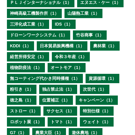
ＰＬＪインターナショナル（1）
エヌエス・ケー（1）
神崎高級工機製作所（1）
山陽熱工業（1）
三洋化成工業（1）
IDS（1）
ドローンワークシステム（1）
竹谷商事（1）
KDDI（1）
日本貿易振興機構（1）
農林業（1）
経営所得安定（1）
令和３年産（1）
植物防疫法（1）
オートモア（1）
無コーティング代かき同時播種（1）
資源循環（1）
粉引き（1）
独占禁止法（1）
次世代（1）
徳之島（1）
位置補正（1）
キャンペーン（1）
ストロー（1）
サクセス（1）
特別仕様（1）
ロボット展（1）
トマト（1）
ウェイト（1）
G7（1）
農業大臣（1）
遊休農地（1）