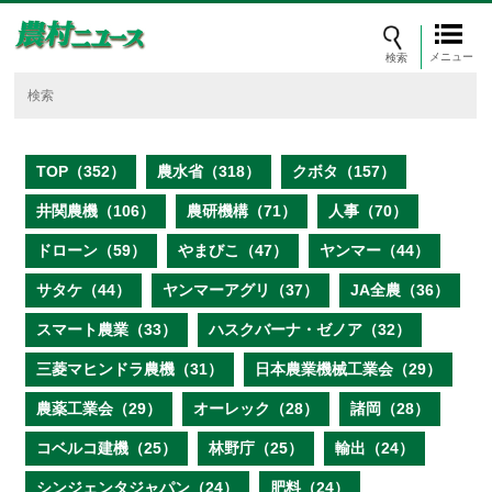
メニュー
TOP（352）
農水省（318）
クボタ（157）
井関農機（106）
農研機構（71）
人事（70）
ドローン（59）
やまびこ（47）
ヤンマー（44）
サタケ（44）
ヤンマーアグリ（37）
JA全農（36）
スマート農業（33）
ハスクバーナ・ゼノア（32）
三菱マヒンドラ農機（31）
日本農業機械工業会（29）
農薬工業会（29）
オーレック（28）
諸岡（28）
コベルコ建機（25）
林野庁（25）
輸出（24）
シンジェンタジャパン（24）
肥料（24）