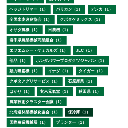
ヘッジトリマー（1）
バリカン（1）
デンカ（1）
全国米麦改良協会（1）
クボタケミックス（1）
オサダ農機（1）
日農機（1）
岩手県農業機械商業組合（1）
エフエムシー・ケミカルズ（1）
JLC（1）
部品（1）
ホンダパワープロダクツジャパン（1）
動力噴霧機（1）
イナダ（1）
タイガー（1）
クボタアグリサービス（1）
石原産業（1）
はかり（1）
玄米元氣堂（1）
秋田県（1）
農業技術クラスター会議（1）
北海道林業機械化協会（1）
保冷庫（1）
国際農業機械展（1）
プランター（1）