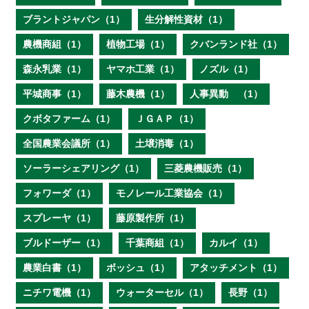
ブラントジャパン（1）
生分解性資材（1）
農機商組（1）
植物工場（1）
クバンランド社（1）
森永乳業（1）
ヤマホ工業（1）
ノズル（1）
平城商事（1）
藤木農機（1）
人事異動 （1）
クボタファーム（1）
ＪＧＡＰ（1）
全国農業会議所（1）
土壌消毒（1）
ソーラーシェアリング（1）
三菱農機販売（1）
フォワーダ（1）
モノレール工業協会（1）
スプレーヤ（1）
藤原製作所（1）
ブルドーザー（1）
千葉商組（1）
カルイ（1）
農業白書（1）
ボッシュ（1）
アタッチメント（1）
ニチワ電機（1）
ウォーターセル（1）
長野（1）