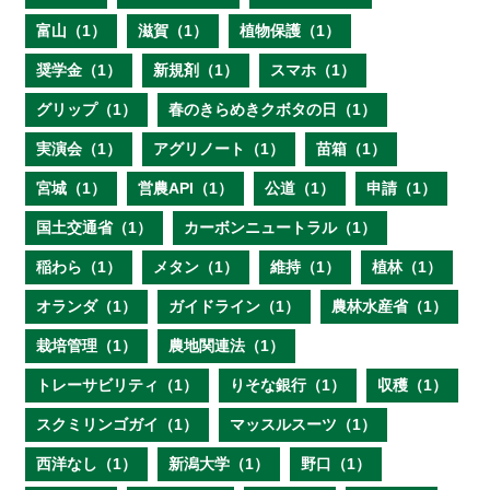
富山（1）
滋賀（1）
植物保護（1）
奨学金（1）
新規剤（1）
スマホ（1）
グリップ（1）
春のきらめきクボタの日（1）
実演会（1）
アグリノート（1）
苗箱（1）
宮城（1）
営農API（1）
公道（1）
申請（1）
国土交通省（1）
カーボンニュートラル（1）
稲わら（1）
メタン（1）
維持（1）
植林（1）
オランダ（1）
ガイドライン（1）
農林水産省（1）
栽培管理（1）
農地関連法（1）
トレーサビリティ（1）
りそな銀行（1）
収穫（1）
スクミリンゴガイ（1）
マッスルスーツ（1）
西洋なし（1）
新潟大学（1）
野口（1）