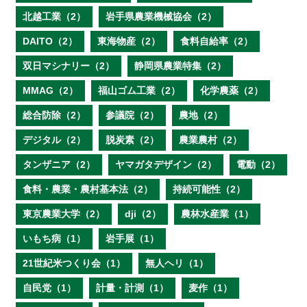
北越工業（2）
岩手県農業機械協会（2）
DAITO（2）
東海物産（2）
食料自給率（2）
双日マシナリー（2）
静岡県農業特集（2）
MMAG（2）
福山ゴム工業（2）
化学農薬（2）
総合防除（2）
参議院（2）
農地（2）
デジタル（2）
脱炭素（2）
農業農村（2）
タンザニア（2）
ヤマガタデザイン（2）
電動（2）
食料・農業・農村基本法（2）
持続可能性（2）
東京農業大学（2）
dji（2）
農林水産業（1）
いもち病（1）
岩手展（1）
21世紀米つくり会（1）
無人ヘリ（1）
自民党（1）
計量・計測（1）
麦作（1）