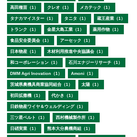
高田種苗（1）
クレオ（1）
メカテック（1）
タナカマイスター（1）
タニタ（1）
蔵王産業（1）
トランク（1）
金星大島工業（1）
薬用作物（1）
食品安全委員会（1）
アーセック（1）
日本物産（1）
木材利用推進中央協議会（1）
和コーポレーション（1）
石川エナジーリサーチ（1）
DMM Agri Inovation（1）
Amoni（1）
茨城県農機具商業協同組合（1）
太陽（1）
初田拡撒機（1）
代かき（1）
日鉄物産ワイヤ＆ウェルディング（1）
三ツ星ベルト（1）
西村機械製作所（1）
日硝実業（1）
熊本大分農機商組（1）