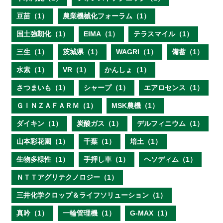
豆苗（1）
農業機械化フォーラム（1）
国土強靭化（1）
EIMA（1）
テラスマイル（1）
三生（1）
茨城県（1）
WAGRI（1）
備蓄（1）
水素（1）
VR（1）
かんしょ（1）
さつまいも（1）
シャープ（1）
エアロセンス（1）
ＧＩＮＺＡＦＡＲＭ（1）
MSK農機（1）
ダイキン（1）
炭酸ガス（1）
デルフィニウム（1）
山本彩花園（1）
千葉（1）
培土（1）
生物多様性（1）
手押し車（1）
ヘソディム（1）
ＮＴＴアグリテクノロジー（1）
三井化学クロップ＆ライフソリューション（1）
真吟（1）
一輪管理機（1）
G-MAX（1）