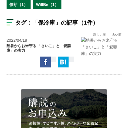
催芽（1）
WillBe（1）
タグ：
「保冷庫」
の記事（1件）
新しい順
古い順
2022/04/19
酷暑からお米守る 「さいこ」と「愛妻
庫」の実力