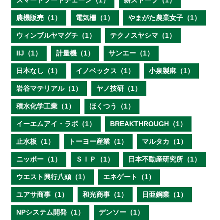
スマートフードチェーン（1）
薪ストーブ（1）
農機販売（1）
電気柵（1）
やまがた農業女子（1）
ウィンブルヤマグチ（1）
テクノスヤシマ（1）
IIJ（1）
計量機（1）
サンエー（1）
日本なし（1）
イノベックス（1）
小泉製麻（1）
岩谷マテリアル（1）
ヤノ技研（1）
積水化学工業（1）
ほくつう（1）
イーエムアイ・ラボ（1）
BREAKTHROUGH（1）
止水板（1）
トーヨー産業（1）
マルタカ（1）
ニッポー（1）
ＳＩＰ（1）
日本不動産研究所（1）
ウエスト興行八頭（1）
エネゲート（1）
ユアサ商事（1）
和光商事（1）
日亜鋼業（1）
NPシステム開発（1）
デンソー（1）