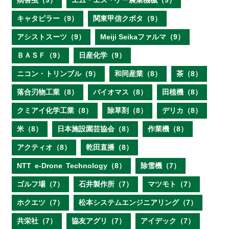
病害虫（9）
エム・エス・ケー農業機械（9）
キャタピラー（9）
関東甲信クボタ（9）
アシストスーツ（9）
Meiji Seikaファルマ（9）
ＢＡＳＦ（9）
日産化学（9）
ニコン・トリンブル（9）
和同産業（8）
茶（8）
落合刃物工業（8）
バイオマス（8）
田植機（8）
クミアイ化学工業（8）
除草剤（8）
デリカ（8）
米（8）
日本施設園芸協会（8）
作業機（8）
アクティオ（8）
乾田直播（8）
NTT e‐Drone Technology（8）
除雪機（7）
ゴルフ場（7）
石井製作所（7）
マツモト（7）
ホクエツ（7）
松本システムエンジニアリング（7）
共栄社（7）
協友アグリ（7）
アイデック（7）