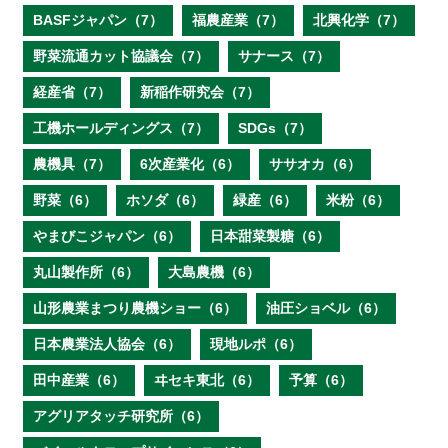
BASFジャパン（7）
福農産業（7）
北興化学（7）
野菜流通カット協議会（7）
サナース（7）
経産省（7）
新稲作研究会（7）
工機ホールディングス（7）
SDGs（7）
農機具（7）
6次産業化（6）
ササオカ（6）
野菜（6）
ホソダ（6）
緑産（6）
米粉（6）
やまびこジャパン（6）
日本甜菜製糖（6）
丸山製作所（6）
大島農機（6）
山形農業まつり農機ショー（6）
油圧ショベル（6）
日本農業法人協会（6）
現地ルポ（6）
田中産業（6）
ヰセキ東北（6）
予算（6）
アグリアタッチ研究所（6）