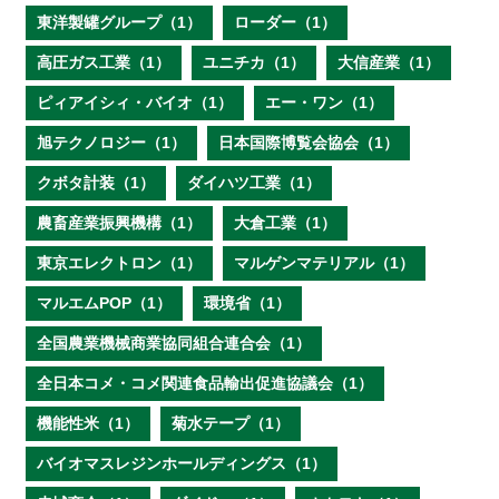
東洋製罐グループ（1）
ローダー（1）
高圧ガス工業（1）
ユニチカ（1）
大信産業（1）
ピィアイシィ・バイオ（1）
エー・ワン（1）
旭テクノロジー（1）
日本国際博覧会協会（1）
クボタ計装（1）
ダイハツ工業（1）
農畜産業振興機構（1）
大倉工業（1）
東京エレクトロン（1）
マルゲンマテリアル（1）
マルエムPOP（1）
環境省（1）
全国農業機械商業協同組合連合会（1）
全日本コメ・コメ関連食品輸出促進協議会（1）
機能性米（1）
菊水テープ（1）
バイオマスレジンホールディングス（1）