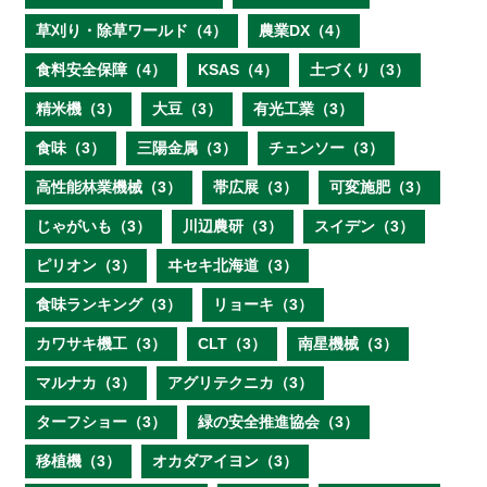
草刈り・除草ワールド（4）
農業DX（4）
食料安全保障（4）
KSAS（4）
土づくり（3）
精米機（3）
大豆（3）
有光工業（3）
食味（3）
三陽金属（3）
チェンソー（3）
高性能林業機械（3）
帯広展（3）
可変施肥（3）
じゃがいも（3）
川辺農研（3）
スイデン（3）
ピリオン（3）
ヰセキ北海道（3）
食味ランキング（3）
リョーキ（3）
カワサキ機工（3）
CLT（3）
南星機械（3）
マルナカ（3）
アグリテクニカ（3）
ターフショー（3）
緑の安全推進協会（3）
移植機（3）
オカダアイヨン（3）