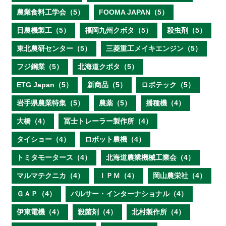
農業食料工学会（5）
FOOMA JAPAN（5）
日農機製工（5）
福岡九州クボタ（5）
殺虫剤（5）
東北農研センター（5）
三菱重工メイキエンジン（5）
フジ鋼業（5）
北海道クボタ（5）
ETG Japan（5）
新商品（5）
ロボテック（5）
岩手県農業特集（5）
農薬（5）
播種機（4）
大橋（4）
冨士トレーラー製作所（4）
タイショー（4）
ロボット農機（4）
トミタモータース（4）
北海道農業機械工業会（4）
マルマテクニカ（4）
ＩＰＭ（4）
岡山農栄社（4）
ＧＡＰ（4）
パルサー・インターナショナル（4）
伊東電機（4）
殺菌剤（4）
北村製作所（4）