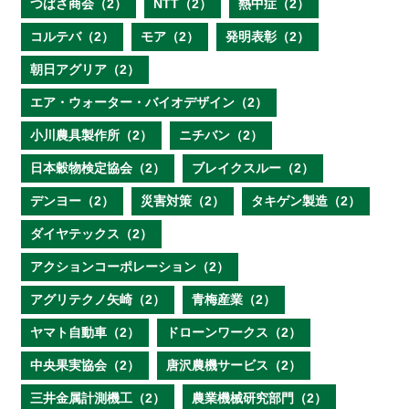
つばさ商会（2）
NTT（2）
熱中症（2）
コルテバ（2）
モア（2）
発明表彰（2）
朝日アグリア（2）
エア・ウォーター・バイオデザイン（2）
小川農具製作所（2）
ニチバン（2）
日本穀物検定協会（2）
ブレイクスルー（2）
デンヨー（2）
災害対策（2）
タキゲン製造（2）
ダイヤテックス（2）
アクションコーポレーション（2）
アグリテクノ矢崎（2）
青梅産業（2）
ヤマト自動車（2）
ドローンワークス（2）
中央果実協会（2）
唐沢農機サービス（2）
三井金属計測機工（2）
農業機械研究部門（2）