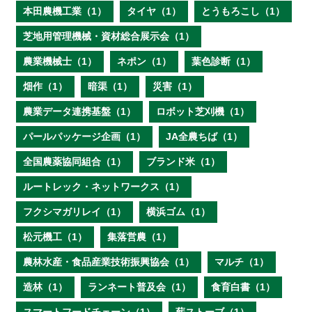
本田農機工業（1）
タイヤ（1）
とうもろこし（1）
芝地用管理機械・資材総合展示会（1）
農業機械士（1）
ネポン（1）
葉色診断（1）
畑作（1）
暗渠（1）
災害（1）
農業データ連携基盤（1）
ロボット芝刈機（1）
パールパッケージ企画（1）
JA全農ちば（1）
全国農薬協同組合（1）
ブランド米（1）
ルートレック・ネットワークス（1）
フクシマガリレイ（1）
横浜ゴム（1）
松元機工（1）
集落営農（1）
農林水産・食品産業技術振興協会（1）
マルチ（1）
造林（1）
ランネート普及会（1）
食育白書（1）