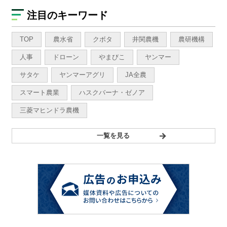
注目のキーワード
TOP
農水省
クボタ
井関農機
農研機構
人事
ドローン
やまびこ
ヤンマー
サタケ
ヤンマーアグリ
JA全農
スマート農業
ハスクバーナ・ゼノア
三菱マヒンドラ農機
一覧を見る