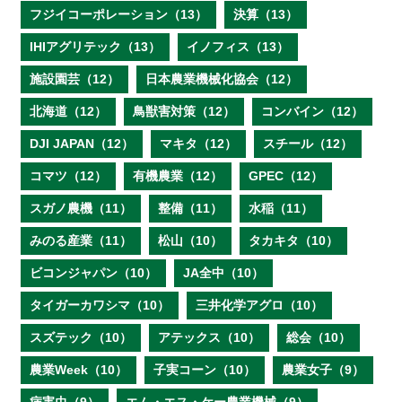
フジイコーポレーション（13）
決算（13）
IHIアグリテック（13）
イノフィス（13）
施設園芸（12）
日本農業機械化協会（12）
北海道（12）
鳥獣害対策（12）
コンバイン（12）
DJI JAPAN（12）
マキタ（12）
スチール（12）
コマツ（12）
有機農業（12）
GPEC（12）
スガノ農機（11）
整備（11）
水稲（11）
みのる産業（11）
松山（10）
タカキタ（10）
ビコンジャパン（10）
JA全中（10）
タイガーカワシマ（10）
三井化学アグロ（10）
スズテック（10）
アテックス（10）
総会（10）
農業Week（10）
子実コーン（10）
農業女子（9）