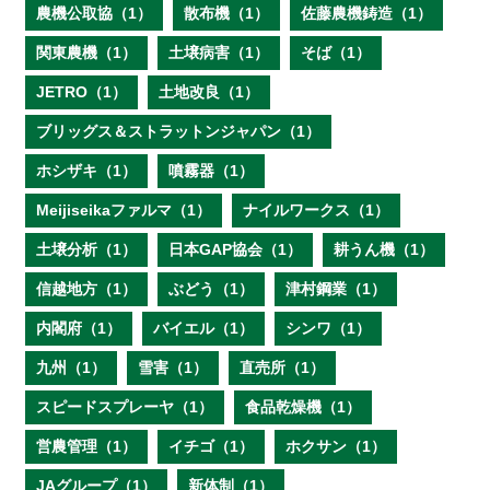
農機公取協（1）
散布機（1）
佐藤農機鋳造（1）
関東農機（1）
土壌病害（1）
そば（1）
JETRO（1）
土地改良（1）
ブリッグス＆ストラットンジャパン（1）
ホシザキ（1）
噴霧器（1）
Meijiseikaファルマ（1）
ナイルワークス（1）
土壌分析（1）
日本GAP協会（1）
耕うん機（1）
信越地方（1）
ぶどう（1）
津村鋼業（1）
内閣府（1）
バイエル（1）
シンワ（1）
九州（1）
雪害（1）
直売所（1）
スピードスプレーヤ（1）
食品乾燥機（1）
営農管理（1）
イチゴ（1）
ホクサン（1）
JAグループ（1）
新体制（1）