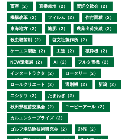
畜産（2）
直播栽培（2）
賀詞交歓会（2）
機構改革（2）
フィルム（2）
作付面積（2）
東海地方（2）
施肥（2）
農薬出荷実績（2）
殺虫殺菌剤（2）
啓文社製作所（2）
ケーエス製販（2）
工進（2）
破砕機（2）
NEW環境展（2）
AI（2）
フルタ電機（2）
インタートラクタ（2）
ロータリー（2）
ロールクリエート（2）
選別機（2）
新潟（2）
ニシザワ（2）
たまねぎ（2）
秋田県種苗交換会（2）
ユーピーアール（2）
カルエンタープライズ（2）
ゴルフ場防除技術研究会（2）
訃報（2）