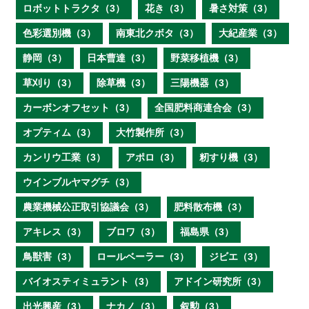
ロボットトラクタ（3）
花き（3）
暑さ対策（3）
色彩選別機（3）
南東北クボタ（3）
大紀産業（3）
静岡（3）
日本曹達（3）
野菜移植機（3）
草刈り（3）
除草機（3）
三陽機器（3）
カーボンオフセット（3）
全国肥料商連合会（3）
オプティム（3）
大竹製作所（3）
カンリウ工業（3）
アポロ（3）
籾すり機（3）
ウインブルヤマグチ（3）
農業機械公正取引協議会（3）
肥料散布機（3）
アキレス（3）
ブロワ（3）
福島県（3）
鳥獣害（3）
ロールベーラー（3）
ジビエ（3）
バイオスティミュラント（3）
アドイン研究所（3）
出光興産（3）
ナカノ（3）
叙勲（3）