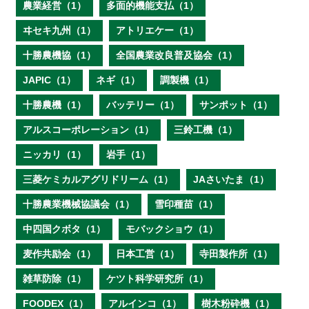
農業経営（1）
多面的機能支払（1）
ヰセキ九州（1）
アトリエケー（1）
十勝農機協（1）
全国農業改良普及協会（1）
JAPIC（1）
ネギ（1）
調製機（1）
十勝農機（1）
バッテリー（1）
サンポット（1）
アルスコーポレーション（1）
三鈴工機（1）
ニッカリ（1）
岩手（1）
三菱ケミカルアグリドリーム（1）
JAさいたま（1）
十勝農業機械協議会（1）
雪印種苗（1）
中四国クボタ（1）
モバックショウ（1）
麦作共励会（1）
日本工営（1）
寺田製作所（1）
雑草防除（1）
ケツト科学研究所（1）
FOODEX（1）
アルインコ（1）
樹木粉砕機（1）