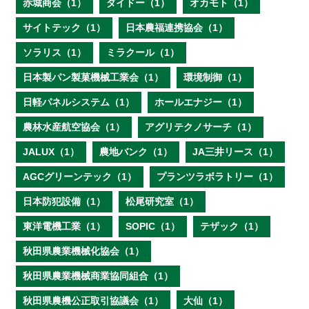
赤城商会（1）
ダイドー（1）
オカモト（1）
サイトテック（1）
日本農福連携協会（1）
ソラリス（1）
ミラクール（1）
日本製パン製菓機械工業会（1）
環境制御（1）
日軽パネルシステム（1）
ホールエナジー（1）
農林水産航空協会（1）
アグリテクノサーチ（1）
JALUX（1）
農地バンク（1）
JA三井リース（1）
AGCグリーンテック（1）
プランツラボラトリー（1）
日本防犯設備（1）
松尾研究室（1）
東洋電機工業（1）
SOPIC（1）
テザック（1）
秋田県農業機械化協会（1）
秋田県農業機械商業協同組合（1）
秋田県農機公正取引協議会（1）
大仙（1）