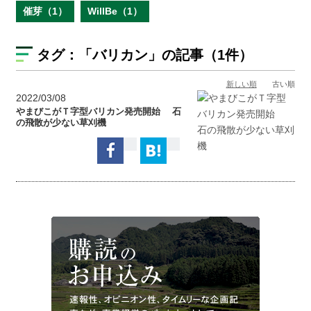
催芽（1）
WillBe（1）
タグ：
「バリカン」
の記事（1件）
新しい順
古い順
2022/03/08
やまびこがＴ字型バリカン発売開始 石
の飛散が少ない草刈機