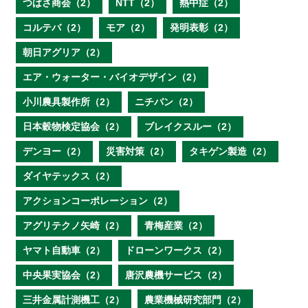
つばさ商会（2）
NTT（2）
熱中症（2）
コルテバ（2）
モア（2）
発明表彰（2）
朝日アグリア（2）
エア・ウォーター・バイオデザイン（2）
小川農具製作所（2）
ニチバン（2）
日本穀物検定協会（2）
ブレイクスルー（2）
デンヨー（2）
災害対策（2）
タキゲン製造（2）
ダイヤテックス（2）
アクションコーポレーション（2）
アグリテクノ矢崎（2）
青梅産業（2）
ヤマト自動車（2）
ドローンワークス（2）
中央果実協会（2）
唐沢農機サービス（2）
三井金属計測機工（2）
農業機械研究部門（2）