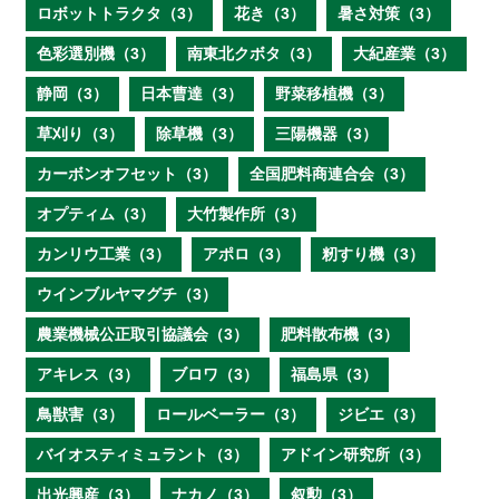
ロボットトラクタ（3）
花き（3）
暑さ対策（3）
色彩選別機（3）
南東北クボタ（3）
大紀産業（3）
静岡（3）
日本曹達（3）
野菜移植機（3）
草刈り（3）
除草機（3）
三陽機器（3）
カーボンオフセット（3）
全国肥料商連合会（3）
オプティム（3）
大竹製作所（3）
カンリウ工業（3）
アポロ（3）
籾すり機（3）
ウインブルヤマグチ（3）
農業機械公正取引協議会（3）
肥料散布機（3）
アキレス（3）
ブロワ（3）
福島県（3）
鳥獣害（3）
ロールベーラー（3）
ジビエ（3）
バイオスティミュラント（3）
アドイン研究所（3）
出光興産（3）
ナカノ（3）
叙勲（3）