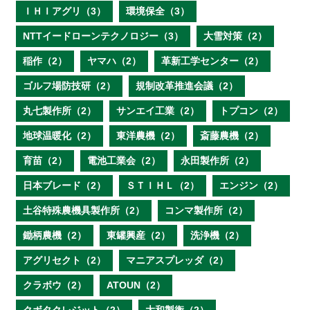
ＩＨＩアグリ（3）
環境保全（3）
NTTイードローンテクノロジー（3）
大雪対策（2）
稲作（2）
ヤマハ（2）
革新工学センター（2）
ゴルフ場防技研（2）
規制改革推進会議（2）
丸七製作所（2）
サンエイ工業（2）
トプコン（2）
地球温暖化（2）
東洋農機（2）
斎藤農機（2）
育苗（2）
電池工業会（2）
永田製作所（2）
日本ブレード（2）
ＳＴＩＨＬ（2）
エンジン（2）
土谷特殊農機具製作所（2）
コンマ製作所（2）
鋤柄農機（2）
東罐興産（2）
洗浄機（2）
アグリセクト（2）
マニアスプレッダ（2）
クラボウ（2）
ATOUN（2）