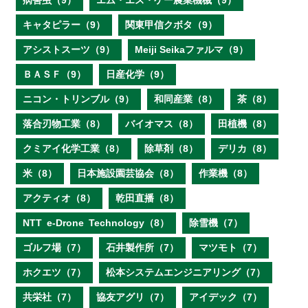
病害虫（9）
エム・エス・ケー農業機械（9）
キャタピラー（9）
関東甲信クボタ（9）
アシストスーツ（9）
Meiji Seikaファルマ（9）
ＢＡＳＦ（9）
日産化学（9）
ニコン・トリンブル（9）
和同産業（8）
茶（8）
落合刃物工業（8）
バイオマス（8）
田植機（8）
クミアイ化学工業（8）
除草剤（8）
デリカ（8）
米（8）
日本施設園芸協会（8）
作業機（8）
アクティオ（8）
乾田直播（8）
NTT e‐Drone Technology（8）
除雪機（7）
ゴルフ場（7）
石井製作所（7）
マツモト（7）
ホクエツ（7）
松本システムエンジニアリング（7）
共栄社（7）
協友アグリ（7）
アイデック（7）