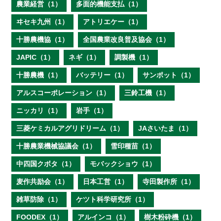
農業経営（1）
多面的機能支払（1）
ヰセキ九州（1）
アトリエケー（1）
十勝農機協（1）
全国農業改良普及協会（1）
JAPIC（1）
ネギ（1）
調製機（1）
十勝農機（1）
バッテリー（1）
サンポット（1）
アルスコーポレーション（1）
三鈴工機（1）
ニッカリ（1）
岩手（1）
三菱ケミカルアグリドリーム（1）
JAさいたま（1）
十勝農業機械協議会（1）
雪印種苗（1）
中四国クボタ（1）
モバックショウ（1）
麦作共励会（1）
日本工営（1）
寺田製作所（1）
雑草防除（1）
ケツト科学研究所（1）
FOODEX（1）
アルインコ（1）
樹木粉砕機（1）