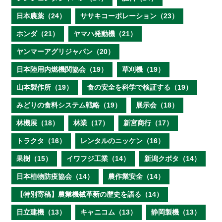
日本農薬（24）
ササキコーポレーション（23）
ホンダ（21）
ヤマハ発動機（21）
ヤンマーアグリジャパン（20）
日本陸用内燃機関協会（19）
草刈機（19）
山本製作所（19）
食の安全を科学で検証する（19）
みどりの食料システム戦略（19）
展示会（18）
林機展（18）
林業（17）
新宮商行（17）
トラクタ（16）
レンタルのニッケン（16）
果樹（15）
イワフジ工業（14）
新潟クボタ（14）
日本植物防疫協会（14）
農作業安全（14）
【特別寄稿】農業機械革新の歴史を語る（14）
日立建機（13）
キャニコム（13）
静岡製機（13）