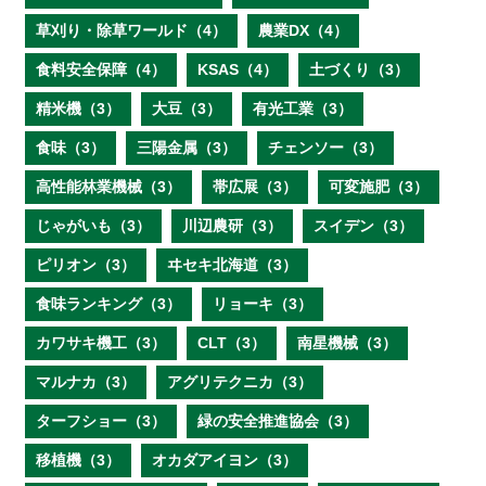
草刈り・除草ワールド（4）
農業DX（4）
食料安全保障（4）
KSAS（4）
土づくり（3）
精米機（3）
大豆（3）
有光工業（3）
食味（3）
三陽金属（3）
チェンソー（3）
高性能林業機械（3）
帯広展（3）
可変施肥（3）
じゃがいも（3）
川辺農研（3）
スイデン（3）
ピリオン（3）
ヰセキ北海道（3）
食味ランキング（3）
リョーキ（3）
カワサキ機工（3）
CLT（3）
南星機械（3）
マルナカ（3）
アグリテクニカ（3）
ターフショー（3）
緑の安全推進協会（3）
移植機（3）
オカダアイヨン（3）