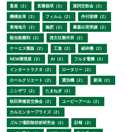
畜産（2）
直播栽培（2）
賀詞交歓会（2）
機構改革（2）
フィルム（2）
作付面積（2）
東海地方（2）
施肥（2）
農薬出荷実績（2）
殺虫殺菌剤（2）
啓文社製作所（2）
ケーエス製販（2）
工進（2）
破砕機（2）
NEW環境展（2）
AI（2）
フルタ電機（2）
インタートラクタ（2）
ロータリー（2）
ロールクリエート（2）
選別機（2）
新潟（2）
ニシザワ（2）
たまねぎ（2）
秋田県種苗交換会（2）
ユーピーアール（2）
カルエンタープライズ（2）
ゴルフ場防除技術研究会（2）
訃報（2）