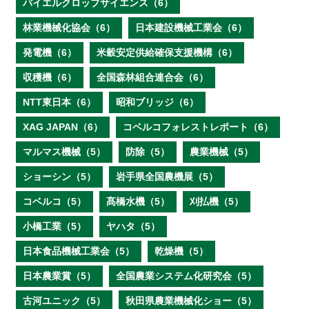
バイエルクロップサイエンス（6）
林業機械化協会（6）
日本建設機械工業会（6）
発電機（6）
米穀安定供給確保支援機構（6）
収穫機（6）
全国森林組合連合会（6）
NTT東日本（6）
昭和ブリッジ（6）
XAG JAPAN（6）
コベルコフォレストレポート（6）
マルマス機械（5）
防除（5）
農業機械（5）
ショーシン（5）
岩手県全国農機展（5）
コベルコ（5）
髙橋水機（5）
刈払機（5）
小橋工業（5）
ヤハタ（5）
日本食品機械工業会（5）
乾燥機（5）
日本農業賞（5）
全国農業システム化研究会（5）
古河ユニック（5）
秋田県農業機械化ショー（5）