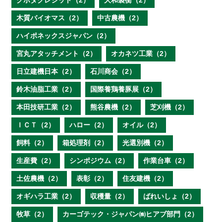
クボタクレジット（2）
大和製衡（2）
木質バイオマス（2）
中古農機（2）
ハイポネックスジャパン（2）
宮丸アタッチメント（2）
オカネツ工業（2）
日立建機日本（2）
石川商会（2）
鈴木油脂工業（2）
国際養鶏養豚展（2）
本田技研工業（2）
熊谷農機（2）
芝刈機（2）
ＩＣＴ（2）
ハロー（2）
オイル（2）
飼料（2）
箱処理剤（2）
光選別機（2）
生産費（2）
シンポジウム（2）
作業台車（2）
土佐農機（2）
表彰（2）
住友建機（2）
オギハラ工業（2）
収穫量（2）
ばれいしょ（2）
牧草（2）
カーゴテック・ジャパン㈱ヒアブ部門（2）