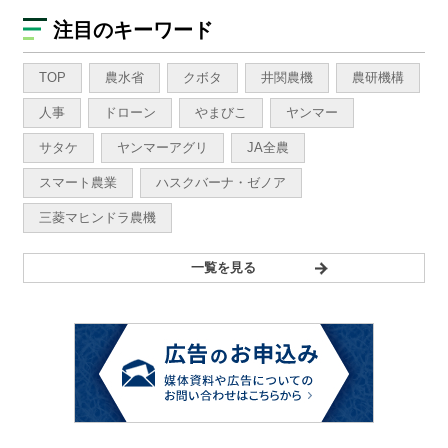
注目のキーワード
TOP
農水省
クボタ
井関農機
農研機構
人事
ドローン
やまびこ
ヤンマー
サタケ
ヤンマーアグリ
JA全農
スマート農業
ハスクバーナ・ゼノア
三菱マヒンドラ農機
一覧を見る