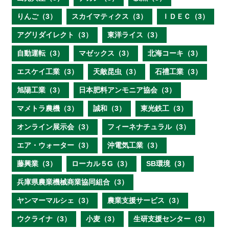
りんご（3）
スカイマティクス（3）
ＩＤＥＣ（3）
アグリダイレクト（3）
東洋ライス（3）
自動運転（3）
マゼックス（3）
北海コーキ（3）
エスケイ工業（3）
天敵昆虫（3）
石禮工業（3）
旭陽工業（3）
日本肥料アンモニア協会（3）
マメトラ農機（3）
誠和（3）
東光鉄工（3）
オンライン展示会（3）
フィーネナチュラル（3）
エア・ウォーター（3）
沖電気工業（3）
藤興業（3）
ローカル５G（3）
SB環境（3）
兵庫県農業機械商業協同組合（3）
ヤンマーマルシェ（3）
農業支援サービス（3）
ウクライナ（3）
小麦（3）
生研支援センター（3）