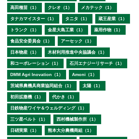
高田種苗（1）
クレオ（1）
メカテック（1）
タナカマイスター（1）
タニタ（1）
蔵王産業（1）
トランク（1）
金星大島工業（1）
薬用作物（1）
食品安全委員会（1）
アーセック（1）
日本物産（1）
木材利用推進中央協議会（1）
和コーポレーション（1）
石川エナジーリサーチ（1）
DMM Agri Inovation（1）
Amoni（1）
茨城県農機具商業協同組合（1）
太陽（1）
初田拡撒機（1）
代かき（1）
日鉄物産ワイヤ＆ウェルディング（1）
三ツ星ベルト（1）
西村機械製作所（1）
日硝実業（1）
熊本大分農機商組（1）