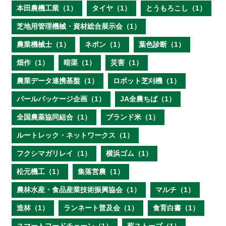
本田農機工業（1）
タイヤ（1）
とうもろこし（1）
芝地用管理機械・資材総合展示会（1）
農業機械士（1）
ネポン（1）
葉色診断（1）
畑作（1）
暗渠（1）
災害（1）
農業データ連携基盤（1）
ロボット芝刈機（1）
パールパッケージ企画（1）
JA全農ちば（1）
全国農薬協同組合（1）
ブランド米（1）
ルートレック・ネットワークス（1）
フクシマガリレイ（1）
横浜ゴム（1）
松元機工（1）
集落営農（1）
農林水産・食品産業技術振興協会（1）
マルチ（1）
造林（1）
ランネート普及会（1）
食育白書（1）