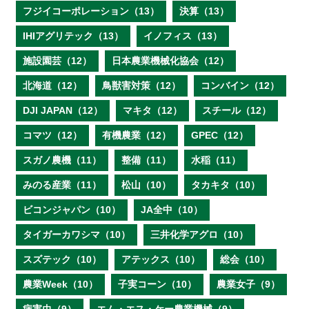
フジイコーポレーション（13）
決算（13）
IHIアグリテック（13）
イノフィス（13）
施設園芸（12）
日本農業機械化協会（12）
北海道（12）
鳥獣害対策（12）
コンバイン（12）
DJI JAPAN（12）
マキタ（12）
スチール（12）
コマツ（12）
有機農業（12）
GPEC（12）
スガノ農機（11）
整備（11）
水稲（11）
みのる産業（11）
松山（10）
タカキタ（10）
ビコンジャパン（10）
JA全中（10）
タイガーカワシマ（10）
三井化学アグロ（10）
スズテック（10）
アテックス（10）
総会（10）
農業Week（10）
子実コーン（10）
農業女子（9）