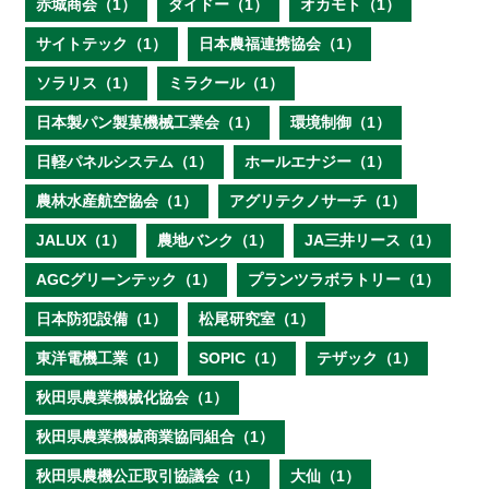
赤城商会（1）
ダイドー（1）
オカモト（1）
サイトテック（1）
日本農福連携協会（1）
ソラリス（1）
ミラクール（1）
日本製パン製菓機械工業会（1）
環境制御（1）
日軽パネルシステム（1）
ホールエナジー（1）
農林水産航空協会（1）
アグリテクノサーチ（1）
JALUX（1）
農地バンク（1）
JA三井リース（1）
AGCグリーンテック（1）
プランツラボラトリー（1）
日本防犯設備（1）
松尾研究室（1）
東洋電機工業（1）
SOPIC（1）
テザック（1）
秋田県農業機械化協会（1）
秋田県農業機械商業協同組合（1）
秋田県農機公正取引協議会（1）
大仙（1）