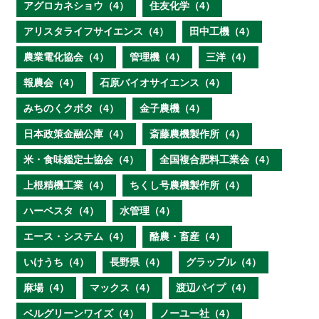
アグロカネショウ（4）
住友化学（4）
アリスタライフサイエンス（4）
田中工機（4）
農業電化協会（4）
管理機（4）
三洋（4）
報農会（4）
石原バイオサイエンス（4）
みちのくクボタ（4）
金子農機（4）
日本政策金融公庫（4）
斎藤農機製作所（4）
米・食味鑑定士協会（4）
全国複合肥料工業会（4）
上根精機工業（4）
ちくし号農機製作所（4）
ハーベスタ（4）
水管理（4）
エース・システム（4）
酪農・畜産（4）
いけうち（4）
長野県（4）
グラップル（4）
麻場（4）
マックス（4）
渡辺パイプ（4）
ベルグリーンワイズ（4）
ノーユー社（4）