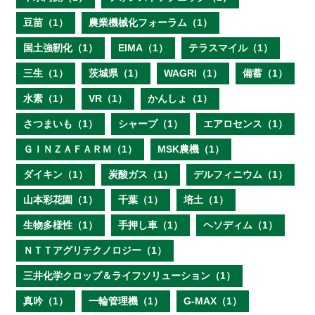
豆苗（1）
農業機械化フォーラム（1）
国土強靭化（1）
EIMA（1）
テラスマイル（1）
三生（1）
茨城県（1）
WAGRI（1）
備蓄（1）
水素（1）
VR（1）
かんしょ（1）
さつまいも（1）
シャープ（1）
エアロセンス（1）
ＧＩＮＺＡＦＡＲＭ（1）
MSK農機（1）
ダイキン（1）
炭酸ガス（1）
デルフィニウム（1）
山本彩花園（1）
千葉（1）
培土（1）
生物多様性（1）
手押し車（1）
ヘソディム（1）
ＮＴＴアグリテクノロジー（1）
三井化学クロップ＆ライフソリューション（1）
真吟（1）
一輪管理機（1）
G-MAX（1）