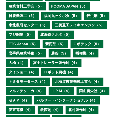
農業食料工学会（5）
FOOMA JAPAN（5）
日農機製工（5）
福岡九州クボタ（5）
殺虫剤（5）
東北農研センター（5）
三菱重工メイキエンジン（5）
フジ鋼業（5）
北海道クボタ（5）
ETG Japan（5）
新商品（5）
ロボテック（5）
岩手県農業特集（5）
農薬（5）
播種機（4）
大橋（4）
冨士トレーラー製作所（4）
タイショー（4）
ロボット農機（4）
トミタモータース（4）
北海道農業機械工業会（4）
マルマテクニカ（4）
ＩＰＭ（4）
岡山農栄社（4）
ＧＡＰ（4）
パルサー・インターナショナル（4）
伊東電機（4）
殺菌剤（4）
北村製作所（4）