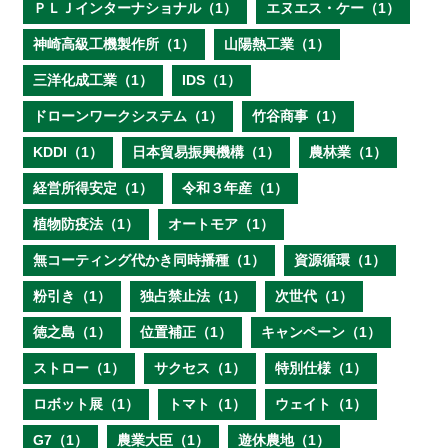
ＰＬＪインターナショナル（1）
エヌエス・ケー（1）
神崎高級工機製作所（1）
山陽熱工業（1）
三洋化成工業（1）
IDS（1）
ドローンワークシステム（1）
竹谷商事（1）
KDDI（1）
日本貿易振興機構（1）
農林業（1）
経営所得安定（1）
令和３年産（1）
植物防疫法（1）
オートモア（1）
無コーティング代かき同時播種（1）
資源循環（1）
粉引き（1）
独占禁止法（1）
次世代（1）
徳之島（1）
位置補正（1）
キャンペーン（1）
ストロー（1）
サクセス（1）
特別仕様（1）
ロボット展（1）
トマト（1）
ウェイト（1）
G7（1）
農業大臣（1）
遊休農地（1）