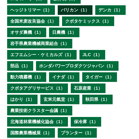
ヘッジトリマー（1）
バリカン（1）
デンカ（1）
全国米麦改良協会（1）
クボタケミックス（1）
オサダ農機（1）
日農機（1）
岩手県農業機械商業組合（1）
エフエムシー・ケミカルズ（1）
JLC（1）
部品（1）
ホンダパワープロダクツジャパン（1）
動力噴霧機（1）
イナダ（1）
タイガー（1）
クボタアグリサービス（1）
石原産業（1）
はかり（1）
玄米元氣堂（1）
秋田県（1）
農業技術クラスター会議（1）
北海道林業機械化協会（1）
保冷庫（1）
国際農業機械展（1）
プランター（1）