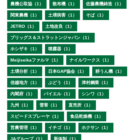
農機公取協（1）
散布機（1）
佐藤農機鋳造（1）
関東農機（1）
土壌病害（1）
そば（1）
JETRO（1）
土地改良（1）
ブリッグス＆ストラットンジャパン（1）
ホシザキ（1）
噴霧器（1）
Meijiseikaファルマ（1）
ナイルワークス（1）
土壌分析（1）
日本GAP協会（1）
耕うん機（1）
信越地方（1）
ぶどう（1）
津村鋼業（1）
内閣府（1）
バイエル（1）
シンワ（1）
九州（1）
雪害（1）
直売所（1）
スピードスプレーヤ（1）
食品乾燥機（1）
営農管理（1）
イチゴ（1）
ホクサン（1）
JAグループ（1）
新体制（1）