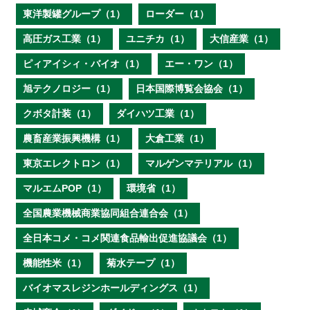
東洋製罐グループ（1）
ローダー（1）
高圧ガス工業（1）
ユニチカ（1）
大信産業（1）
ピィアイシィ・バイオ（1）
エー・ワン（1）
旭テクノロジー（1）
日本国際博覧会協会（1）
クボタ計装（1）
ダイハツ工業（1）
農畜産業振興機構（1）
大倉工業（1）
東京エレクトロン（1）
マルゲンマテリアル（1）
マルエムPOP（1）
環境省（1）
全国農業機械商業協同組合連合会（1）
全日本コメ・コメ関連食品輸出促進協議会（1）
機能性米（1）
菊水テープ（1）
バイオマスレジンホールディングス（1）