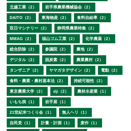
北越工業（2）
岩手県農業機械協会（2）
DAITO（2）
東海物産（2）
食料自給率（2）
双日マシナリー（2）
静岡県農業特集（2）
MMAG（2）
福山ゴム工業（2）
化学農薬（2）
総合防除（2）
参議院（2）
農地（2）
デジタル（2）
脱炭素（2）
農業農村（2）
タンザニア（2）
ヤマガタデザイン（2）
電動（2）
食料・農業・農村基本法（2）
持続可能性（2）
東京農業大学（2）
dji（2）
農林水産業（1）
いもち病（1）
岩手展（1）
21世紀米つくり会（1）
無人ヘリ（1）
自民党（1）
計量・計測（1）
麦作（1）