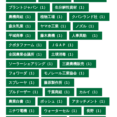
ブラントジャパン（1）
生分解性資材（1）
農機商組（1）
植物工場（1）
クバンランド社（1）
森永乳業（1）
ヤマホ工業（1）
ノズル（1）
平城商事（1）
藤木農機（1）
人事異動 （1）
クボタファーム（1）
ＪＧＡＰ（1）
全国農業会議所（1）
土壌消毒（1）
ソーラーシェアリング（1）
三菱農機販売（1）
フォワーダ（1）
モノレール工業協会（1）
スプレーヤ（1）
藤原製作所（1）
ブルドーザー（1）
千葉商組（1）
カルイ（1）
農業白書（1）
ボッシュ（1）
アタッチメント（1）
ニチワ電機（1）
ウォーターセル（1）
長野（1）