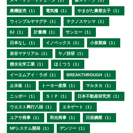
スマートフードチェーン（1）
薪ストーブ（1）
農機販売（1）
電気柵（1）
やまがた農業女子（1）
ウィンブルヤマグチ（1）
テクノスヤシマ（1）
IIJ（1）
計量機（1）
サンエー（1）
日本なし（1）
イノベックス（1）
小泉製麻（1）
岩谷マテリアル（1）
ヤノ技研（1）
積水化学工業（1）
ほくつう（1）
イーエムアイ・ラボ（1）
BREAKTHROUGH（1）
止水板（1）
トーヨー産業（1）
マルタカ（1）
ニッポー（1）
ＳＩＰ（1）
日本不動産研究所（1）
ウエスト興行八頭（1）
エネゲート（1）
ユアサ商事（1）
和光商事（1）
日亜鋼業（1）
NPシステム開発（1）
デンソー（1）