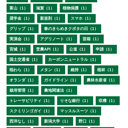
富山（1）
滋賀（1）
植物保護（1）
奨学金（1）
新規剤（1）
スマホ（1）
グリップ（1）
春のきらめきクボタの日（1）
実演会（1）
アグリノート（1）
苗箱（1）
宮城（1）
営農API（1）
公道（1）
申請（1）
国土交通省（1）
カーボンニュートラル（1）
稲わら（1）
メタン（1）
維持（1）
植林（1）
オランダ（1）
ガイドライン（1）
農林水産省（1）
栽培管理（1）
農地関連法（1）
トレーサビリティ（1）
りそな銀行（1）
収穫（1）
スクミリンゴガイ（1）
マッスルスーツ（1）
西洋なし（1）
新潟大学（1）
野口（1）