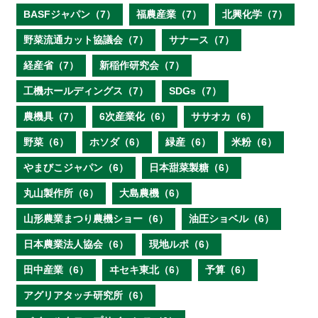
BASFジャパン（7）
福農産業（7）
北興化学（7）
野菜流通カット協議会（7）
サナース（7）
経産省（7）
新稲作研究会（7）
工機ホールディングス（7）
SDGs（7）
農機具（7）
6次産業化（6）
ササオカ（6）
野菜（6）
ホソダ（6）
緑産（6）
米粉（6）
やまびこジャパン（6）
日本甜菜製糖（6）
丸山製作所（6）
大島農機（6）
山形農業まつり農機ショー（6）
油圧ショベル（6）
日本農業法人協会（6）
現地ルポ（6）
田中産業（6）
ヰセキ東北（6）
予算（6）
アグリアタッチ研究所（6）