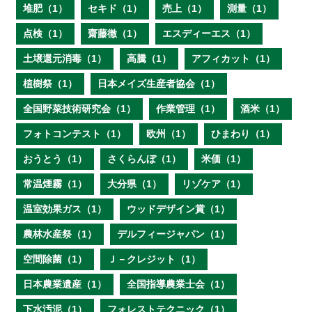
堆肥（1）
セキド（1）
売上（1）
測量（1）
点検（1）
齋藤徹（1）
エスディーエス（1）
土壌還元消毒（1）
高騰（1）
アフィカット（1）
植樹祭（1）
日本メイズ生産者協会（1）
全国野菜技術研究会（1）
作業管理（1）
酒米（1）
フォトコンテスト（1）
欧州（1）
ひまわり（1）
おうとう（1）
さくらんぼ（1）
米価（1）
常温煙霧（1）
大分県（1）
リゾケア（1）
温室効果ガス（1）
ウッドデザイン賞（1）
農林水産祭（1）
デルフィージャパン（1）
空間除菌（1）
Ｊ－クレジット（1）
日本農業遺産（1）
全国指導農業士会（1）
下水汚泥（1）
フォレストテクニック（1）