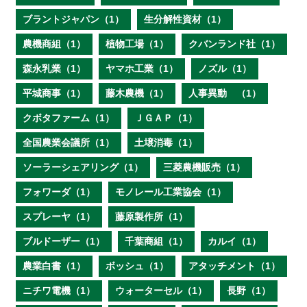
ブラントジャパン（1）
生分解性資材（1）
農機商組（1）
植物工場（1）
クバンランド社（1）
森永乳業（1）
ヤマホ工業（1）
ノズル（1）
平城商事（1）
藤木農機（1）
人事異動 （1）
クボタファーム（1）
ＪＧＡＰ（1）
全国農業会議所（1）
土壌消毒（1）
ソーラーシェアリング（1）
三菱農機販売（1）
フォワーダ（1）
モノレール工業協会（1）
スプレーヤ（1）
藤原製作所（1）
ブルドーザー（1）
千葉商組（1）
カルイ（1）
農業白書（1）
ボッシュ（1）
アタッチメント（1）
ニチワ電機（1）
ウォーターセル（1）
長野（1）