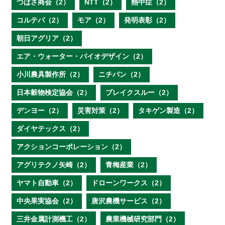
つばさ商会（2）
NTT（2）
熱中症（2）
コルテバ（2）
モア（2）
発明表彰（2）
朝日アグリア（2）
エア・ウォーター・バイオデザイン（2）
小川農具製作所（2）
ニチバン（2）
日本穀物検定協会（2）
ブレイクスルー（2）
デンヨー（2）
災害対策（2）
タキゲン製造（2）
ダイヤテックス（2）
アクションコーポレーション（2）
アグリテクノ矢崎（2）
青梅産業（2）
ヤマト自動車（2）
ドローンワークス（2）
中央果実協会（2）
唐沢農機サービス（2）
三井金属計測機工（2）
農業機械研究部門（2）