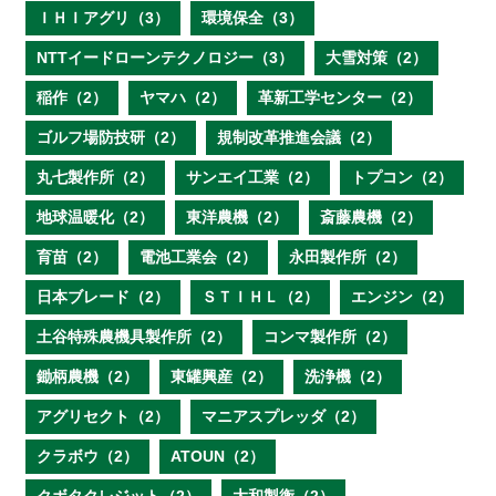
ＩＨＩアグリ（3）
環境保全（3）
NTTイードローンテクノロジー（3）
大雪対策（2）
稲作（2）
ヤマハ（2）
革新工学センター（2）
ゴルフ場防技研（2）
規制改革推進会議（2）
丸七製作所（2）
サンエイ工業（2）
トプコン（2）
地球温暖化（2）
東洋農機（2）
斎藤農機（2）
育苗（2）
電池工業会（2）
永田製作所（2）
日本ブレード（2）
ＳＴＩＨＬ（2）
エンジン（2）
土谷特殊農機具製作所（2）
コンマ製作所（2）
鋤柄農機（2）
東罐興産（2）
洗浄機（2）
アグリセクト（2）
マニアスプレッダ（2）
クラボウ（2）
ATOUN（2）