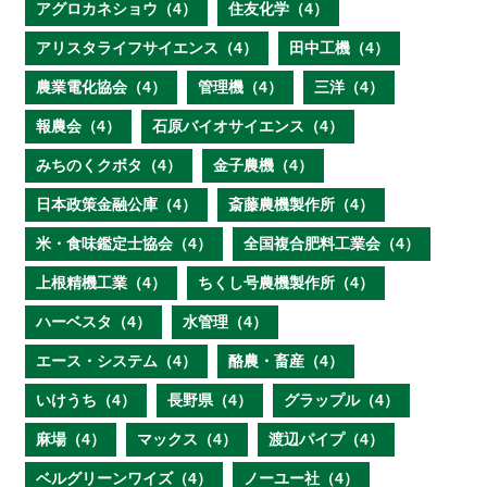
アグロカネショウ（4）
住友化学（4）
アリスタライフサイエンス（4）
田中工機（4）
農業電化協会（4）
管理機（4）
三洋（4）
報農会（4）
石原バイオサイエンス（4）
みちのくクボタ（4）
金子農機（4）
日本政策金融公庫（4）
斎藤農機製作所（4）
米・食味鑑定士協会（4）
全国複合肥料工業会（4）
上根精機工業（4）
ちくし号農機製作所（4）
ハーベスタ（4）
水管理（4）
エース・システム（4）
酪農・畜産（4）
いけうち（4）
長野県（4）
グラップル（4）
麻場（4）
マックス（4）
渡辺パイプ（4）
ベルグリーンワイズ（4）
ノーユー社（4）