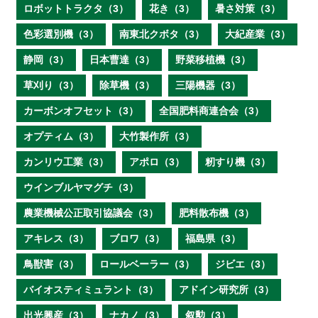
ロボットトラクタ（3）
花き（3）
暑さ対策（3）
色彩選別機（3）
南東北クボタ（3）
大紀産業（3）
静岡（3）
日本曹達（3）
野菜移植機（3）
草刈り（3）
除草機（3）
三陽機器（3）
カーボンオフセット（3）
全国肥料商連合会（3）
オプティム（3）
大竹製作所（3）
カンリウ工業（3）
アポロ（3）
籾すり機（3）
ウインブルヤマグチ（3）
農業機械公正取引協議会（3）
肥料散布機（3）
アキレス（3）
ブロワ（3）
福島県（3）
鳥獣害（3）
ロールベーラー（3）
ジビエ（3）
バイオスティミュラント（3）
アドイン研究所（3）
出光興産（3）
ナカノ（3）
叙勲（3）