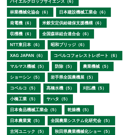
バイエルクロップサイエンス（6）
林業機械化協会（6）
日本建設機械工業会（6）
発電機（6）
米穀安定供給確保支援機構（6）
収穫機（6）
全国森林組合連合会（6）
NTT東日本（6）
昭和ブリッジ（6）
XAG JAPAN（6）
コベルコフォレストレポート（6）
マルマス機械（5）
防除（5）
農業機械（5）
ショーシン（5）
岩手県全国農機展（5）
コベルコ（5）
髙橋水機（5）
刈払機（5）
小橋工業（5）
ヤハタ（5）
日本食品機械工業会（5）
乾燥機（5）
日本農業賞（5）
全国農業システム化研究会（5）
古河ユニック（5）
秋田県農業機械化ショー（5）