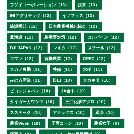
フジイコーポレーション（13）
決算（13）
IHIアグリテック（13）
イノフィス（13）
施設園芸（12）
日本農業機械化協会（12）
北海道（12）
鳥獣害対策（12）
コンバイン（12）
DJI JAPAN（12）
マキタ（12）
スチール（12）
コマツ（12）
有機農業（12）
GPEC（12）
スガノ農機（11）
整備（11）
水稲（11）
みのる産業（11）
松山（10）
タカキタ（10）
ビコンジャパン（10）
JA全中（10）
タイガーカワシマ（10）
三井化学アグロ（10）
スズテック（10）
アテックス（10）
総会（10）
農業Week（10）
子実コーン（10）
農業女子（9）