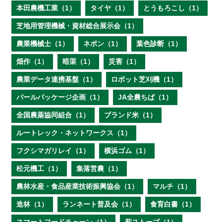
本田農機工業（1）
タイヤ（1）
とうもろこし（1）
芝地用管理機械・資材総合展示会（1）
農業機械士（1）
ネポン（1）
葉色診断（1）
畑作（1）
暗渠（1）
災害（1）
農業データ連携基盤（1）
ロボット芝刈機（1）
パールパッケージ企画（1）
JA全農ちば（1）
全国農薬協同組合（1）
ブランド米（1）
ルートレック・ネットワークス（1）
フクシマガリレイ（1）
横浜ゴム（1）
松元機工（1）
集落営農（1）
農林水産・食品産業技術振興協会（1）
マルチ（1）
造林（1）
ランネート普及会（1）
食育白書（1）