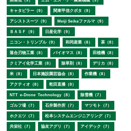
病害虫（9）
エム・エス・ケー農業機械（9）
キャタピラー（9）
関東甲信クボタ（9）
アシストスーツ（9）
Meiji Seikaファルマ（9）
ＢＡＳＦ（9）
日産化学（9）
ニコン・トリンブル（9）
和同産業（8）
茶（8）
落合刃物工業（8）
バイオマス（8）
田植機（8）
クミアイ化学工業（8）
除草剤（8）
デリカ（8）
米（8）
日本施設園芸協会（8）
作業機（8）
アクティオ（8）
乾田直播（8）
NTT e‐Drone Technology（8）
除雪機（7）
ゴルフ場（7）
石井製作所（7）
マツモト（7）
ホクエツ（7）
松本システムエンジニアリング（7）
共栄社（7）
協友アグリ（7）
アイデック（7）