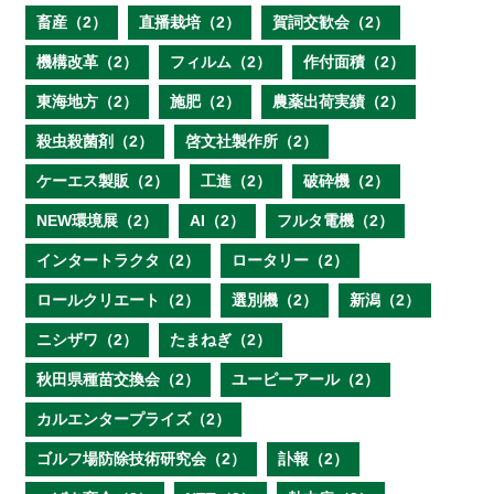
畜産（2）
直播栽培（2）
賀詞交歓会（2）
機構改革（2）
フィルム（2）
作付面積（2）
東海地方（2）
施肥（2）
農薬出荷実績（2）
殺虫殺菌剤（2）
啓文社製作所（2）
ケーエス製販（2）
工進（2）
破砕機（2）
NEW環境展（2）
AI（2）
フルタ電機（2）
インタートラクタ（2）
ロータリー（2）
ロールクリエート（2）
選別機（2）
新潟（2）
ニシザワ（2）
たまねぎ（2）
秋田県種苗交換会（2）
ユーピーアール（2）
カルエンタープライズ（2）
ゴルフ場防除技術研究会（2）
訃報（2）