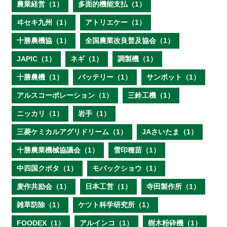
農業経営（1）
多面的機能支払（1）
ヰセキ九州（1）
アトリエケー（1）
十勝農機協（1）
全国農業改良普及協会（1）
JAPIC（1）
ネギ（1）
調製機（1）
十勝農機（1）
バッテリー（1）
サンポット（1）
アルスコーポレーション（1）
三鈴工機（1）
ニッカリ（1）
岩手（1）
三菱ケミカルアグリドリーム（1）
JAさいたま（1）
十勝農業機械協議会（1）
雪印種苗（1）
中四国クボタ（1）
モバックショウ（1）
麦作共励会（1）
日本工営（1）
寺田製作所（1）
雑草防除（1）
ケツト科学研究所（1）
FOODEX（1）
アルインコ（1）
樹木粉砕機（1）