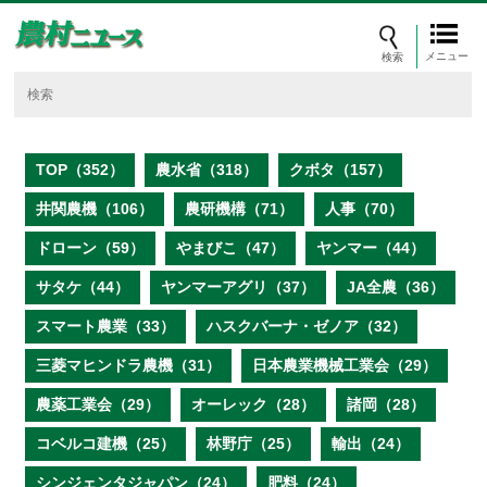
メニュー
TOP（352）
農水省（318）
クボタ（157）
井関農機（106）
農研機構（71）
人事（70）
ドローン（59）
やまびこ（47）
ヤンマー（44）
サタケ（44）
ヤンマーアグリ（37）
JA全農（36）
スマート農業（33）
ハスクバーナ・ゼノア（32）
三菱マヒンドラ農機（31）
日本農業機械工業会（29）
農薬工業会（29）
オーレック（28）
諸岡（28）
コベルコ建機（25）
林野庁（25）
輸出（24）
シンジェンタジャパン（24）
肥料（24）