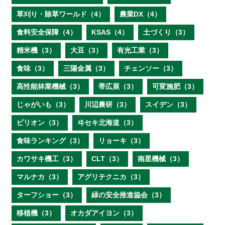
草刈り・除草ワールド（4）
農業DX（4）
食料安全保障（4）
KSAS（4）
土づくり（3）
精米機（3）
大豆（3）
有光工業（3）
食味（3）
三陽金属（3）
チェンソー（3）
高性能林業機械（3）
帯広展（3）
可変施肥（3）
じゃがいも（3）
川辺農研（3）
スイデン（3）
ピリオン（3）
ヰセキ北海道（3）
食味ランキング（3）
リョーキ（3）
カワサキ機工（3）
CLT（3）
南星機械（3）
マルナカ（3）
アグリテクニカ（3）
ターフショー（3）
緑の安全推進協会（3）
移植機（3）
オカダアイヨン（3）