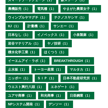
スマートフードチェーン（1）
薪ストーブ（1）
農機販売（1）
電気柵（1）
やまがた農業女子（1）
ウィンブルヤマグチ（1）
テクノスヤシマ（1）
IIJ（1）
計量機（1）
サンエー（1）
日本なし（1）
イノベックス（1）
小泉製麻（1）
岩谷マテリアル（1）
ヤノ技研（1）
積水化学工業（1）
ほくつう（1）
イーエムアイ・ラボ（1）
BREAKTHROUGH（1）
止水板（1）
トーヨー産業（1）
マルタカ（1）
ニッポー（1）
ＳＩＰ（1）
日本不動産研究所（1）
ウエスト興行八頭（1）
エネゲート（1）
ユアサ商事（1）
和光商事（1）
日亜鋼業（1）
NPシステム開発（1）
デンソー（1）