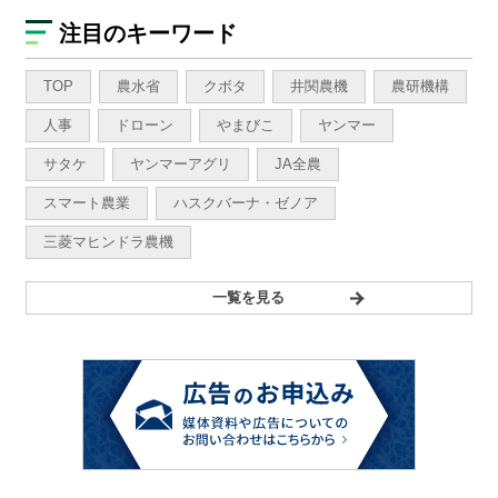
注目のキーワード
TOP
農水省
クボタ
井関農機
農研機構
人事
ドローン
やまびこ
ヤンマー
サタケ
ヤンマーアグリ
JA全農
スマート農業
ハスクバーナ・ゼノア
三菱マヒンドラ農機
一覧を見る