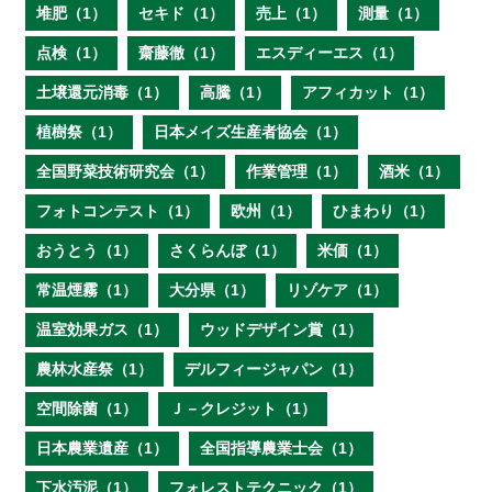
堆肥（1）
セキド（1）
売上（1）
測量（1）
点検（1）
齋藤徹（1）
エスディーエス（1）
土壌還元消毒（1）
高騰（1）
アフィカット（1）
植樹祭（1）
日本メイズ生産者協会（1）
全国野菜技術研究会（1）
作業管理（1）
酒米（1）
フォトコンテスト（1）
欧州（1）
ひまわり（1）
おうとう（1）
さくらんぼ（1）
米価（1）
常温煙霧（1）
大分県（1）
リゾケア（1）
温室効果ガス（1）
ウッドデザイン賞（1）
農林水産祭（1）
デルフィージャパン（1）
空間除菌（1）
Ｊ－クレジット（1）
日本農業遺産（1）
全国指導農業士会（1）
下水汚泥（1）
フォレストテクニック（1）