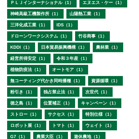
ＰＬＪインターナショナル（1）
エヌエス・ケー（1）
神崎高級工機製作所（1）
山陽熱工業（1）
三洋化成工業（1）
IDS（1）
ドローンワークシステム（1）
竹谷商事（1）
KDDI（1）
日本貿易振興機構（1）
農林業（1）
経営所得安定（1）
令和３年産（1）
植物防疫法（1）
オートモア（1）
無コーティング代かき同時播種（1）
資源循環（1）
粉引き（1）
独占禁止法（1）
次世代（1）
徳之島（1）
位置補正（1）
キャンペーン（1）
ストロー（1）
サクセス（1）
特別仕様（1）
ロボット展（1）
トマト（1）
ウェイト（1）
G7（1）
農業大臣（1）
遊休農地（1）