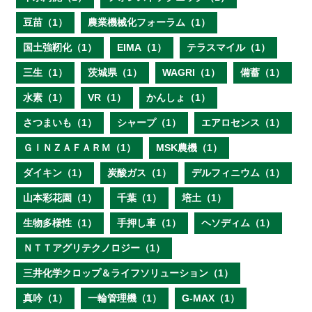
豆苗（1）
農業機械化フォーラム（1）
国土強靭化（1）
EIMA（1）
テラスマイル（1）
三生（1）
茨城県（1）
WAGRI（1）
備蓄（1）
水素（1）
VR（1）
かんしょ（1）
さつまいも（1）
シャープ（1）
エアロセンス（1）
ＧＩＮＺＡＦＡＲＭ（1）
MSK農機（1）
ダイキン（1）
炭酸ガス（1）
デルフィニウム（1）
山本彩花園（1）
千葉（1）
培土（1）
生物多様性（1）
手押し車（1）
ヘソディム（1）
ＮＴＴアグリテクノロジー（1）
三井化学クロップ＆ライフソリューション（1）
真吟（1）
一輪管理機（1）
G-MAX（1）