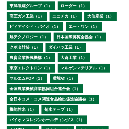
東洋製罐グループ（1）
ローダー（1）
高圧ガス工業（1）
ユニチカ（1）
大信産業（1）
ピィアイシィ・バイオ（1）
エー・ワン（1）
旭テクノロジー（1）
日本国際博覧会協会（1）
クボタ計装（1）
ダイハツ工業（1）
農畜産業振興機構（1）
大倉工業（1）
東京エレクトロン（1）
マルゲンマテリアル（1）
マルエムPOP（1）
環境省（1）
全国農業機械商業協同組合連合会（1）
全日本コメ・コメ関連食品輸出促進協議会（1）
機能性米（1）
菊水テープ（1）
バイオマスレジンホールディングス（1）