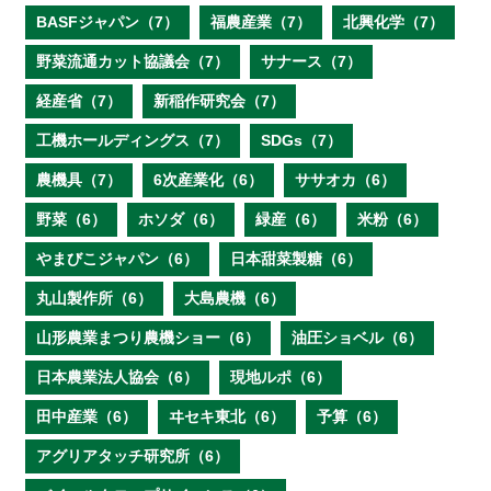
BASFジャパン（7）
福農産業（7）
北興化学（7）
野菜流通カット協議会（7）
サナース（7）
経産省（7）
新稲作研究会（7）
工機ホールディングス（7）
SDGs（7）
農機具（7）
6次産業化（6）
ササオカ（6）
野菜（6）
ホソダ（6）
緑産（6）
米粉（6）
やまびこジャパン（6）
日本甜菜製糖（6）
丸山製作所（6）
大島農機（6）
山形農業まつり農機ショー（6）
油圧ショベル（6）
日本農業法人協会（6）
現地ルポ（6）
田中産業（6）
ヰセキ東北（6）
予算（6）
アグリアタッチ研究所（6）