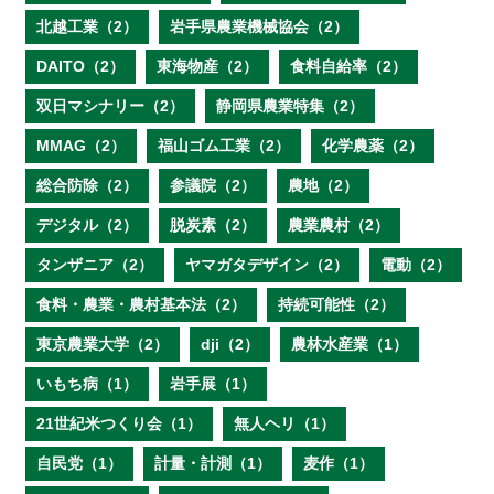
北越工業（2）
岩手県農業機械協会（2）
DAITO（2）
東海物産（2）
食料自給率（2）
双日マシナリー（2）
静岡県農業特集（2）
MMAG（2）
福山ゴム工業（2）
化学農薬（2）
総合防除（2）
参議院（2）
農地（2）
デジタル（2）
脱炭素（2）
農業農村（2）
タンザニア（2）
ヤマガタデザイン（2）
電動（2）
食料・農業・農村基本法（2）
持続可能性（2）
東京農業大学（2）
dji（2）
農林水産業（1）
いもち病（1）
岩手展（1）
21世紀米つくり会（1）
無人ヘリ（1）
自民党（1）
計量・計測（1）
麦作（1）