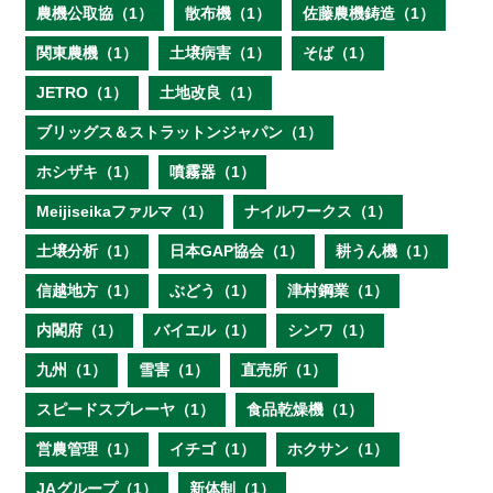
農機公取協（1）
散布機（1）
佐藤農機鋳造（1）
関東農機（1）
土壌病害（1）
そば（1）
JETRO（1）
土地改良（1）
ブリッグス＆ストラットンジャパン（1）
ホシザキ（1）
噴霧器（1）
Meijiseikaファルマ（1）
ナイルワークス（1）
土壌分析（1）
日本GAP協会（1）
耕うん機（1）
信越地方（1）
ぶどう（1）
津村鋼業（1）
内閣府（1）
バイエル（1）
シンワ（1）
九州（1）
雪害（1）
直売所（1）
スピードスプレーヤ（1）
食品乾燥機（1）
営農管理（1）
イチゴ（1）
ホクサン（1）
JAグループ（1）
新体制（1）