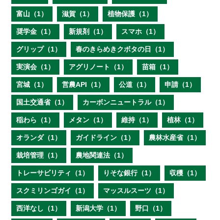
富山（1）
滋賀（1）
植物保護（1）
奨学金（1）
新規剤（1）
スマホ（1）
グリップ（1）
春のきらめきクボタの日（1）
実演会（1）
アグリノート（1）
苗箱（1）
宮城（1）
営農API（1）
公道（1）
申請（1）
国土交通省（1）
カーボンニュートラル（1）
稲わら（1）
メタン（1）
維持（1）
植林（1）
オランダ（1）
ガイドライン（1）
農林水産省（1）
栽培管理（1）
農地関連法（1）
トレーサビリティ（1）
りそな銀行（1）
収穫（1）
スクミリンゴガイ（1）
マッスルスーツ（1）
西洋なし（1）
新潟大学（1）
野口（1）