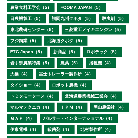
農業食料工学会（5）
FOOMA JAPAN（5）
日農機製工（5）
福岡九州クボタ（5）
殺虫剤（5）
東北農研センター（5）
三菱重工メイキエンジン（5）
フジ鋼業（5）
北海道クボタ（5）
ETG Japan（5）
新商品（5）
ロボテック（5）
岩手県農業特集（5）
農薬（5）
播種機（4）
大橋（4）
冨士トレーラー製作所（4）
タイショー（4）
ロボット農機（4）
トミタモータース（4）
北海道農業機械工業会（4）
マルマテクニカ（4）
ＩＰＭ（4）
岡山農栄社（4）
ＧＡＰ（4）
パルサー・インターナショナル（4）
伊東電機（4）
殺菌剤（4）
北村製作所（4）