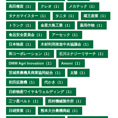
高田種苗（1）
クレオ（1）
メカテック（1）
タナカマイスター（1）
タニタ（1）
蔵王産業（1）
トランク（1）
金星大島工業（1）
薬用作物（1）
食品安全委員会（1）
アーセック（1）
日本物産（1）
木材利用推進中央協議会（1）
和コーポレーション（1）
石川エナジーリサーチ（1）
DMM Agri Inovation（1）
Amoni（1）
茨城県農機具商業協同組合（1）
太陽（1）
初田拡撒機（1）
代かき（1）
日鉄物産ワイヤ＆ウェルディング（1）
三ツ星ベルト（1）
西村機械製作所（1）
日硝実業（1）
熊本大分農機商組（1）