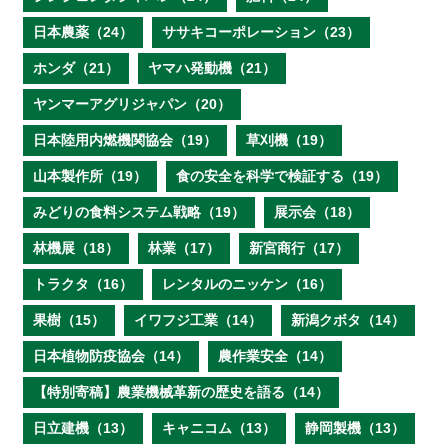
日本農薬（24）
ササキコーポレーション（23）
ホンダ（21）
ヤマハ発動機（21）
ヤンマーアグリジャパン（20）
日本陸用内燃機関協会（19）
草刈機（19）
山本製作所（19）
食の安全を科学で検証する（19）
みどりの食料システム戦略（19）
展示会（18）
林機展（18）
林業（17）
新宮商行（17）
トラクタ（16）
レンタルのニッケン（16）
果樹（15）
イワフジ工業（14）
新潟クボタ（14）
日本植物防疫協会（14）
農作業安全（14）
【特別寄稿】農業機械革新の歴史を語る（14）
日立建機（13）
キャニコム（13）
静岡製機（13）