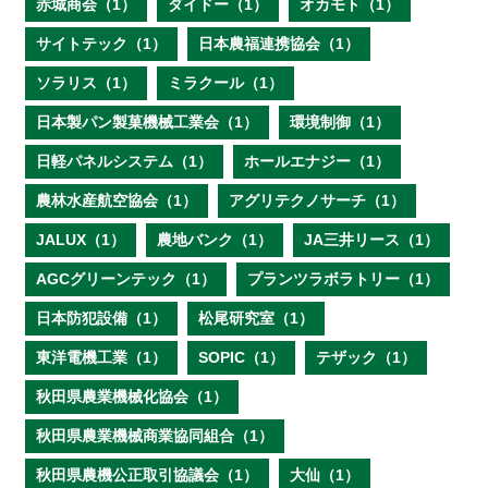
赤城商会（1）
ダイドー（1）
オカモト（1）
サイトテック（1）
日本農福連携協会（1）
ソラリス（1）
ミラクール（1）
日本製パン製菓機械工業会（1）
環境制御（1）
日軽パネルシステム（1）
ホールエナジー（1）
農林水産航空協会（1）
アグリテクノサーチ（1）
JALUX（1）
農地バンク（1）
JA三井リース（1）
AGCグリーンテック（1）
プランツラボラトリー（1）
日本防犯設備（1）
松尾研究室（1）
東洋電機工業（1）
SOPIC（1）
テザック（1）
秋田県農業機械化協会（1）
秋田県農業機械商業協同組合（1）
秋田県農機公正取引協議会（1）
大仙（1）