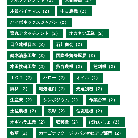
クボタクレジット（2）
大和製衡（2）
木質バイオマス（2）
中古農機（2）
ハイポネックスジャパン（2）
宮丸アタッチメント（2）
オカネツ工業（2）
日立建機日本（2）
石川商会（2）
鈴木油脂工業（2）
国際養鶏養豚展（2）
本田技研工業（2）
熊谷農機（2）
芝刈機（2）
ＩＣＴ（2）
ハロー（2）
オイル（2）
飼料（2）
箱処理剤（2）
光選別機（2）
生産費（2）
シンポジウム（2）
作業台車（2）
土佐農機（2）
表彰（2）
住友建機（2）
オギハラ工業（2）
収穫量（2）
ばれいしょ（2）
牧草（2）
カーゴテック・ジャパン㈱ヒアブ部門（2）