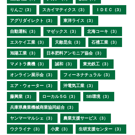
りんご（3）
スカイマティクス（3）
ＩＤＥＣ（3）
アグリダイレクト（3）
東洋ライス（3）
自動運転（3）
マゼックス（3）
北海コーキ（3）
エスケイ工業（3）
天敵昆虫（3）
石禮工業（3）
旭陽工業（3）
日本肥料アンモニア協会（3）
マメトラ農機（3）
誠和（3）
東光鉄工（3）
オンライン展示会（3）
フィーネナチュラル（3）
エア・ウォーター（3）
沖電気工業（3）
藤興業（3）
ローカル５G（3）
SB環境（3）
兵庫県農業機械商業協同組合（3）
ヤンマーマルシェ（3）
農業支援サービス（3）
ウクライナ（3）
小麦（3）
生研支援センター（3）