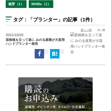
催芽（1）
WillBe（1）
タグ：
「プランター」
の記事（1件）
新しい順
古い順
2021/10/25
苗移植を立って楽に みのる産業が大苗用
ハンドプランター発売