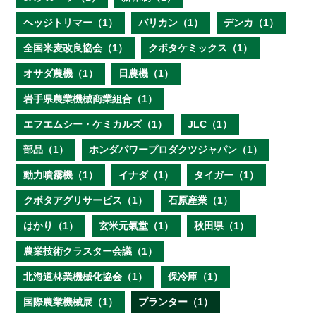
ヘッジトリマー（1）
バリカン（1）
デンカ（1）
全国米麦改良協会（1）
クボタケミックス（1）
オサダ農機（1）
日農機（1）
岩手県農業機械商業組合（1）
エフエムシー・ケミカルズ（1）
JLC（1）
部品（1）
ホンダパワープロダクツジャパン（1）
動力噴霧機（1）
イナダ（1）
タイガー（1）
クボタアグリサービス（1）
石原産業（1）
はかり（1）
玄米元氣堂（1）
秋田県（1）
農業技術クラスター会議（1）
北海道林業機械化協会（1）
保冷庫（1）
国際農業機械展（1）
プランター（1）