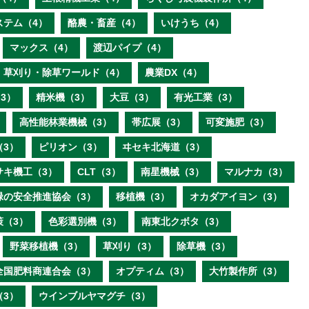
ステム（4）
酪農・畜産（4）
いけうち（4）
マックス（4）
渡辺パイプ（4）
草刈り・除草ワールド（4）
農業DX（4）
3）
精米機（3）
大豆（3）
有光工業（3）
高性能林業機械（3）
帯広展（3）
可変施肥（3）
（3）
ピリオン（3）
ヰセキ北海道（3）
サキ機工（3）
CLT（3）
南星機械（3）
マルナカ（3）
緑の安全推進協会（3）
移植機（3）
オカダアイヨン（3）
策（3）
色彩選別機（3）
南東北クボタ（3）
野菜移植機（3）
草刈り（3）
除草機（3）
全国肥料商連合会（3）
オプティム（3）
大竹製作所（3）
（3）
ウインブルヤマグチ（3）