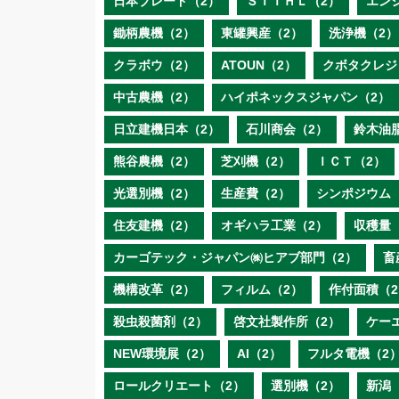
日本ブレード（2）
ＳＴＩＨＬ（2）
エン
鋤柄農機（2）
東罐興産（2）
洗浄機（2）
クラボウ（2）
ATOUN（2）
クボタクレジ
中古農機（2）
ハイポネックスジャパン（2）
日立建機日本（2）
石川商会（2）
鈴木油
熊谷農機（2）
芝刈機（2）
ＩＣＴ（2）
光選別機（2）
生産費（2）
シンポジウム
住友建機（2）
オギハラ工業（2）
収穫量
カーゴテック・ジャパン㈱ヒアブ部門（2）
畜
機構改革（2）
フィルム（2）
作付面積（2
殺虫殺菌剤（2）
啓文社製作所（2）
ケー
NEW環境展（2）
AI（2）
フルタ電機（2
ロールクリエート（2）
選別機（2）
新潟