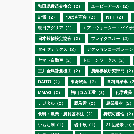
秋田県種苗交換会（2）
ユーピーアール（2）
訃報（2）
つばさ商会（2）
NTT（2）
朝日アグリア（2）
エア・ウォーター・バイオ
日本穀物検定協会（2）
ブレイクスルー（2）
ダイヤテックス（2）
アクションコーポレーシ
ヤマト自動車（2）
ドローンワークス（2）
三井金属計測機工（2）
農業機械研究部門（2
DAITO（2）
東海物産（2）
食料自給率（
MMAG（2）
福山ゴム工業（2）
化学農薬
デジタル（2）
脱炭素（2）
農業農村（2）
食料・農業・農村基本法（2）
持続可能性（2
いもち病（1）
岩手展（1）
21世紀米つく