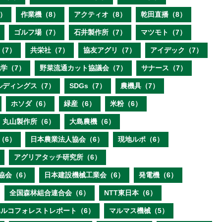
）
作業機（8）
アクティオ（8）
乾田直播（8）
ゴルフ場（7）
石井製作所（7）
マツモト（7）
（7）
共栄社（7）
協友アグリ（7）
アイデック（7）
学（7）
野菜流通カット協議会（7）
サナース（7）
ルディングス（7）
SDGs（7）
農機具（7）
ホソダ（6）
緑産（6）
米粉（6）
丸山製作所（6）
大島農機（6）
（6）
日本農業法人協会（6）
現地ルポ（6）
アグリアタッチ研究所（6）
協会（6）
日本建設機械工業会（6）
発電機（6）
全国森林組合連合会（6）
NTT東日本（6）
ベルコフォレストレポート（6）
マルマス機械（5）