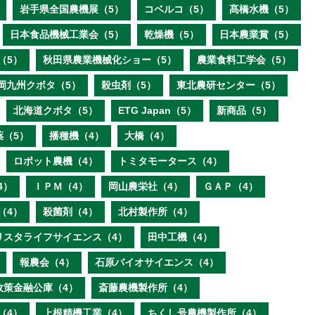
岩手県全国農機展（5）
コベルコ（5）
髙橋水機（5）
日本食品機械工業会（5）
乾燥機（5）
日本農業賞（5）
（5）
秋田県農業機械化ショー（5）
農業食料工学会（5）
岡九州クボタ（5）
殺虫剤（5）
東北農研センター（5）
北海道クボタ（5）
ETG Japan（5）
新商品（5）
薬（5）
播種機（4）
大橋（4）
ロボット農機（4）
トミタモータース（4）
4）
ＩＰＭ（4）
岡山農栄社（4）
ＧＡＰ（4）
（4）
殺菌剤（4）
北村製作所（4）
リスタライフサイエンス（4）
田中工機（4）
報農会（4）
石原バイオサイエンス（4）
政策金融公庫（4）
斎藤農機製作所（4）
（4）
上根精機工業（4）
ちくし号農機製作所（4）