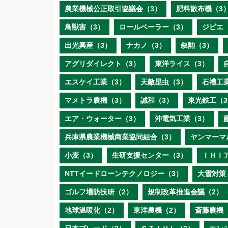
農業機械公正取引協議会（3）
肥料散布機（3
鳥獣害（3）
ロールベーラー（3）
ジビエ
出光興産（3）
ナカノ（3）
叙勲（3）
アグリダイレクト（3）
東洋ライス（3）
エスケイ工業（3）
天敵昆虫（3）
石禮工
マメトラ農機（3）
誠和（3）
東光鉄工（3
エア・ウォーター（3）
沖電気工業（3）
兵庫県農業機械商業協同組合（3）
ヤンマーマ
小麦（3）
生研支援センター（3）
ＩＨＩ
NTTイードローンテクノロジー（3）
大雪対策
ゴルフ場防技研（2）
規制改革推進会議（2）
地球温暖化（2）
東洋農機（2）
斎藤農機