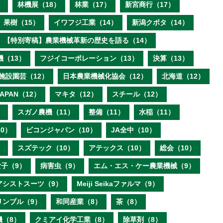
）
林機展（18）
林業（17）
新宮商行（17）
果樹（15）
イワフジ工業（14）
新潟クボタ（14）
【特別寄稿】農業機械革新の歴史を語る（14）
機（13）
フジイコーポレーション（13）
決算（13）
施設園芸（12）
日本農業機械化協会（12）
北海道（12）
 JAPAN（12）
マキタ（12）
スチール（12）
）
スガノ農機（11）
整備（11）
水稲（11）
0）
ビコンジャパン（10）
JA全中（10）
）
スズテック（10）
アテックス（10）
総会（10）
子（9）
病害虫（9）
エム・エス・ケー農業機械（9）
アシストスーツ（9）
Meiji Seikaファルマ（9）
リンブル（9）
和同産業（8）
茶（8）
機（8）
クミアイ化学工業（8）
除草剤（8）