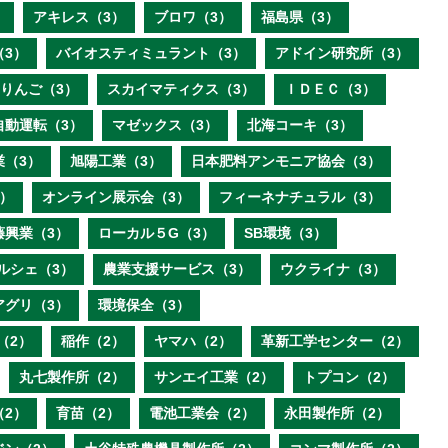
）
アキレス（3）
ブロワ（3）
福島県（3）
（3）
バイオスティミュラント（3）
アドイン研究所（3）
りんご（3）
スカイマティクス（3）
ＩＤＥＣ（3）
自動運転（3）
マゼックス（3）
北海コーキ（3）
業（3）
旭陽工業（3）
日本肥料アンモニア協会（3）
）
オンライン展示会（3）
フィーネナチュラル（3）
藤興業（3）
ローカル５G（3）
SB環境（3）
ルシェ（3）
農業支援サービス（3）
ウクライナ（3）
アグリ（3）
環境保全（3）
（2）
稲作（2）
ヤマハ（2）
革新工学センター（2）
丸七製作所（2）
サンエイ工業（2）
トプコン（2）
（2）
育苗（2）
電池工業会（2）
永田製作所（2）