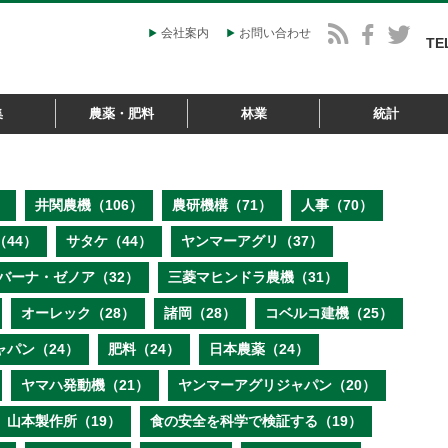
会社案内
お問い合わせ
TE
集
農薬・肥料
林業
統計
）
井関農機（106）
農研機構（71）
人事（70）
44）
サタケ（44）
ヤンマーアグリ（37）
バーナ・ゼノア（32）
三菱マヒンドラ農機（31）
オーレック（28）
諸岡（28）
コベルコ建機（25）
ャパン（24）
肥料（24）
日本農薬（24）
ヤマハ発動機（21）
ヤンマーアグリジャパン（20）
山本製作所（19）
食の安全を科学で検証する（19）