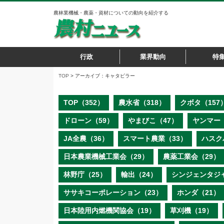
農林業機械・農薬・資材についての動向を紹介する
行政
業界動向
特
TOP
> アーカイブ：キャタピラー
TOP（352）
農水省（318）
クボタ（157
ドローン（59）
やまびこ（47）
ヤンマー（
JA全農（36）
スマート農業（33）
ハスク
日本農業機械工業会（29）
農薬工業会（29）
林野庁（25）
輸出（24）
シンジェンタジ
ササキコーポレーション（23）
ホンダ（21）
日本陸用内燃機関協会（19）
草刈機（19）