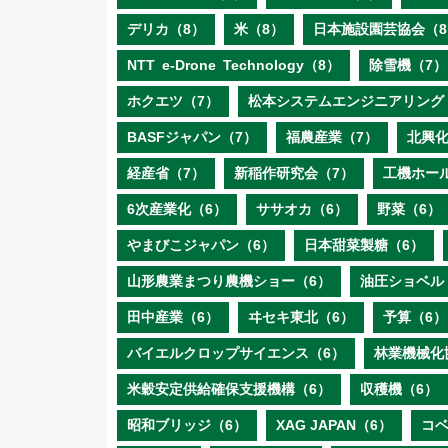
デリカ（8）
米（8）
日本施設園芸協会（8
NTT e‐Drone Technology（8）
除雪機（7）
ホクエツ（7）
松本システムエンジニアリング
BASFジャパン（7）
福農産業（7）
北興化
経産省（7）
新稲作研究会（7）
工機ホー
6次産業化（6）
ササオカ（6）
野菜（6）
やまびこジャパン（6）
日本甜菜製糖（6）
山形農業まつり農機ショー（6）
油圧ショベル
田中産業（6）
ヰセキ東北（6）
予算（6）
バイエルクロップサイエンス（6）
林業機械化
米穀安定供給確保支援機構（6）
収穫機（6）
昭和ブリッジ（6）
XAG JAPAN（6）
コ