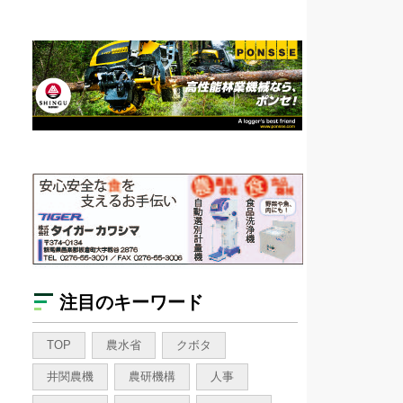
注目のキーワード
TOP
農水省
クボタ
井関農機
農研機構
人事