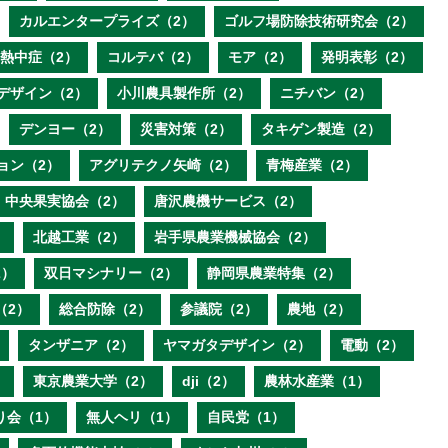
カルエンタープライズ（2）
ゴルフ場防除技術研究会（2）
熱中症（2）
コルテバ（2）
モア（2）
発明表彰（2）
デザイン（2）
小川農具製作所（2）
ニチバン（2）
デンヨー（2）
災害対策（2）
タキゲン製造（2）
ョン（2）
アグリテクノ矢崎（2）
青梅産業（2）
中央果実協会（2）
唐沢農機サービス（2）
）
北越工業（2）
岩手県農業機械協会（2）
2）
双日マシナリー（2）
静岡県農業特集（2）
（2）
総合防除（2）
参議院（2）
農地（2）
タンザニア（2）
ヤマガタデザイン（2）
電動（2）
）
東京農業大学（2）
dji（2）
農林水産業（1）
り会（1）
無人ヘリ（1）
自民党（1）