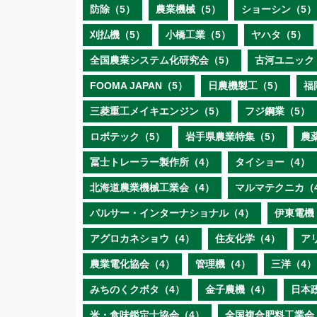
防除（5）
農業機械（5）
ショーシン（5）
刈払機（5）
小橋工業（5）
ヤハタ（5）
全国農業システム化研究会（5）
古河ユニック
FOOMA JAPAN（5）
日農機製工（5）
福
三菱重工メイキエンジン（5）
フジ鋼業（5）
ロボテック（5）
岩手県農業特集（5）
農
冨士トレーラー製作所（4）
タイショー（4）
北海道農業機械工業会（4）
マルマテクニカ（
パルサー・インターナショナル（4）
伊東電機
アグロカネショウ（4）
住友化学（4）
ア
農業電化協会（4）
管理機（4）
三洋（4）
みちのくクボタ（4）
金子農機（4）
日本
米・食味鑑定士協会（4）
全国複合肥料工業会