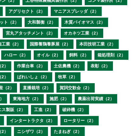
ジン（2）
土谷特殊農機具製作所（2）
コンマ製作所（2）
アグリセクト（2）
マニアスプレッダ（2）
ット（2）
大和製衡（2）
木質バイオマス（2）
宮丸アタッチメント（2）
オカネツ工業（2）
脂工業（2）
国際養鶏養豚展（2）
本田技研工業（2）
ハロー（2）
オイル（2）
飼料（2）
箱処理剤（2）
（2）
作業台車（2）
土佐農機（2）
表彰（2）
（2）
ばれいしょ（2）
牧草（2）
産（2）
直播栽培（2）
賀詞交歓会（2）
）
東海地方（2）
施肥（2）
農薬出荷実績（2）
エス製販（2）
工進（2）
破砕機（2）
）
インタートラクタ（2）
ロータリー（2）
（2）
ニシザワ（2）
たまねぎ（2）