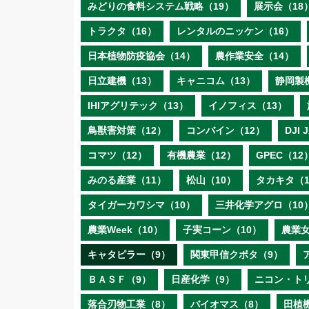
みどりの食料システム戦略（19）
展示会（18
トラクタ（16）
レンタルのニッケン（16）
日本植物防疫協会（14）
農作業安全（14）
日立建機（13）
キャニコム（13）
静岡製
IHIアグリテック（13）
イノフィス（13）
鳥獣害対策（12）
コンバイン（12）
DJI
コマツ（12）
有機農業（12）
GPEC（12
みのる産業（11）
松山（10）
タカキタ（1
タイガーカワシマ（10）
三井化学アグロ（10
農業Week（10）
子実コーン（10）
農業女
キャタピラー（9）
関東甲信クボタ（9）
ＢＡＳＦ（9）
日産化学（9）
ニコン・ト
落合刃物工業（8）
バイオマス（8）
田植