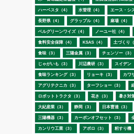
ハーベスタ（4）
水管理（4）
エース・シ
長野県（4）
グラップル（4）
麻場（4）
ベルグリーンワイズ（4）
ノーユー社（4）
食料安全保障（4）
KSAS（4）
土づくり（
食味（3）
三陽金属（3）
チェンソー（3）
じゃがいも（3）
川辺農研（3）
スイデン
食味ランキング（3）
リョーキ（3）
カワ
アグリテクニカ（3）
ターフショー（3）
ロボットトラクタ（3）
花き（3）
暑さ対
大紀産業（3）
静岡（3）
日本曹達（3）
三陽機器（3）
カーボンオフセット（3）
カンリウ工業（3）
アポロ（3）
籾すり機