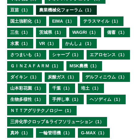
豆苗（1）
農業機械化フォーラム（1）
国土強靭化（1）
EIMA（1）
テラスマイル（1）
三生（1）
茨城県（1）
WAGRI（1）
備蓄（1）
水素（1）
VR（1）
かんしょ（1）
さつまいも（1）
シャープ（1）
エアロセンス（1）
ＧＩＮＺＡＦＡＲＭ（1）
MSK農機（1）
ダイキン（1）
炭酸ガス（1）
デルフィニウム（1）
山本彩花園（1）
千葉（1）
培土（1）
生物多様性（1）
手押し車（1）
ヘソディム（1）
ＮＴＴアグリテクノロジー（1）
三井化学クロップ＆ライフソリューション（1）
真吟（1）
一輪管理機（1）
G-MAX（1）