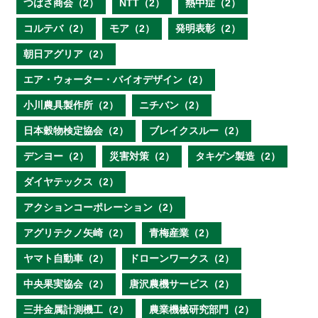
つばさ商会（2）
NTT（2）
熱中症（2）
コルテバ（2）
モア（2）
発明表彰（2）
朝日アグリア（2）
エア・ウォーター・バイオデザイン（2）
小川農具製作所（2）
ニチバン（2）
日本穀物検定協会（2）
ブレイクスルー（2）
デンヨー（2）
災害対策（2）
タキゲン製造（2）
ダイヤテックス（2）
アクションコーポレーション（2）
アグリテクノ矢崎（2）
青梅産業（2）
ヤマト自動車（2）
ドローンワークス（2）
中央果実協会（2）
唐沢農機サービス（2）
三井金属計測機工（2）
農業機械研究部門（2）