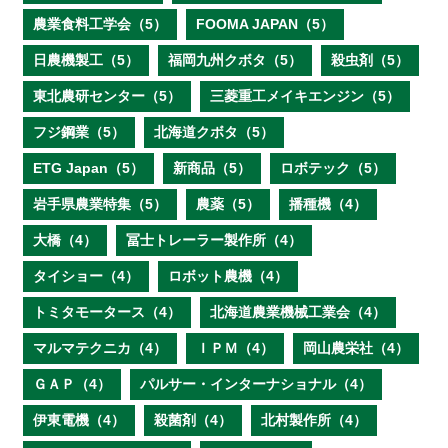
農業食料工学会（5）
FOOMA JAPAN（5）
日農機製工（5）
福岡九州クボタ（5）
殺虫剤（5）
東北農研センター（5）
三菱重工メイキエンジン（5）
フジ鋼業（5）
北海道クボタ（5）
ETG Japan（5）
新商品（5）
ロボテック（5）
岩手県農業特集（5）
農薬（5）
播種機（4）
大橋（4）
冨士トレーラー製作所（4）
タイショー（4）
ロボット農機（4）
トミタモータース（4）
北海道農業機械工業会（4）
マルマテクニカ（4）
ＩＰＭ（4）
岡山農栄社（4）
ＧＡＰ（4）
パルサー・インターナショナル（4）
伊東電機（4）
殺菌剤（4）
北村製作所（4）