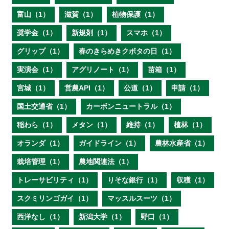
富山（1）
滋賀（1）
植物保護（1）
奨学金（1）
新規剤（1）
スマホ（1）
グリップ（1）
春のきらめきクボタの日（1）
実演会（1）
アグリノート（1）
苗箱（1）
宮城（1）
営農API（1）
公道（1）
申請（1）
国土交通省（1）
カーボンニュートラル（1）
稲わら（1）
メタン（1）
維持（1）
植林（1）
オランダ（1）
ガイドライン（1）
農林水産省（1）
栽培管理（1）
農地関連法（1）
トレーサビリティ（1）
りそな銀行（1）
収穫（1）
スクミリンゴガイ（1）
マッスルスーツ（1）
西洋なし（1）
新潟大学（1）
野口（1）