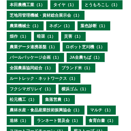
本田農機工業（1）
タイヤ（1）
とうもろこし（1）
芝地用管理機械・資材総合展示会（1）
農業機械士（1）
ネポン（1）
葉色診断（1）
畑作（1）
暗渠（1）
災害（1）
農業データ連携基盤（1）
ロボット芝刈機（1）
パールパッケージ企画（1）
JA全農ちば（1）
全国農薬協同組合（1）
ブランド米（1）
ルートレック・ネットワークス（1）
フクシマガリレイ（1）
横浜ゴム（1）
松元機工（1）
集落営農（1）
農林水産・食品産業技術振興協会（1）
マルチ（1）
造林（1）
ランネート普及会（1）
食育白書（1）