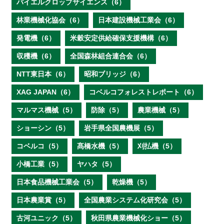
バイエルクロップサイエンス（6）
林業機械化協会（6）
日本建設機械工業会（6）
発電機（6）
米穀安定供給確保支援機構（6）
収穫機（6）
全国森林組合連合会（6）
NTT東日本（6）
昭和ブリッジ（6）
XAG JAPAN（6）
コベルコフォレストレポート（6）
マルマス機械（5）
防除（5）
農業機械（5）
ショーシン（5）
岩手県全国農機展（5）
コベルコ（5）
髙橋水機（5）
刈払機（5）
小橋工業（5）
ヤハタ（5）
日本食品機械工業会（5）
乾燥機（5）
日本農業賞（5）
全国農業システム化研究会（5）
古河ユニック（5）
秋田県農業機械化ショー（5）