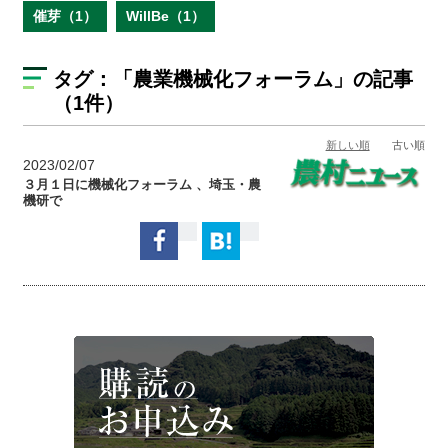
催芽（1）
WillBe（1）
タグ：
「農業機械化フォーラム」
の記事
（1件）
新しい順
古い順
2023/02/07
３月１日に機械化フォーラム 、埼玉・農
機研で