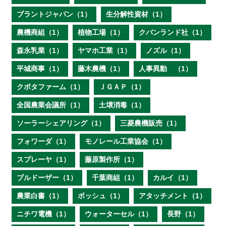
ブラントジャパン（1）
生分解性資材（1）
農機商組（1）
植物工場（1）
クバンランド社（1）
森永乳業（1）
ヤマホ工業（1）
ノズル（1）
平城商事（1）
藤木農機（1）
人事異動 （1）
クボタファーム（1）
ＪＧＡＰ（1）
全国農業会議所（1）
土壌消毒（1）
ソーラーシェアリング（1）
三菱農機販売（1）
フォワーダ（1）
モノレール工業協会（1）
スプレーヤ（1）
藤原製作所（1）
ブルドーザー（1）
千葉商組（1）
カルイ（1）
農業白書（1）
ボッシュ（1）
アタッチメント（1）
ニチワ電機（1）
ウォーターセル（1）
長野（1）