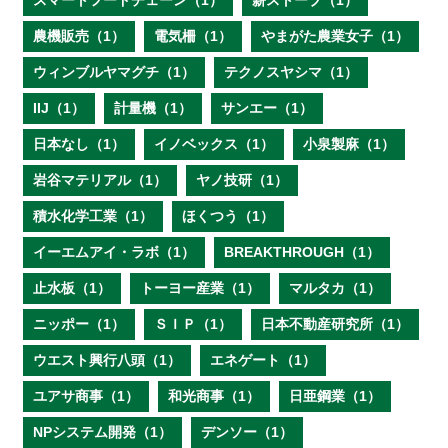
スマートフードチェーン（1）
薪ストーブ（1）
農機販売（1）
電気柵（1）
やまがた農業女子（1）
ウィンブルヤマグチ（1）
テクノスヤシマ（1）
IIJ（1）
計量機（1）
サンエー（1）
日本なし（1）
イノベックス（1）
小泉製麻（1）
岩谷マテリアル（1）
ヤノ技研（1）
積水化学工業（1）
ほくつう（1）
イーエムアイ・ラボ（1）
BREAKTHROUGH（1）
止水板（1）
トーヨー産業（1）
マルタカ（1）
ニッポー（1）
ＳＩＰ（1）
日本不動産研究所（1）
ウエスト興行八頭（1）
エネゲート（1）
ユアサ商事（1）
和光商事（1）
日亜鋼業（1）
NPシステム開発（1）
デンソー（1）