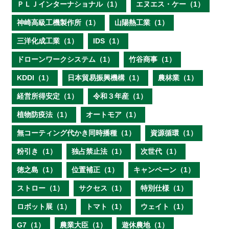
ＰＬＪインターナショナル（1）
エヌエス・ケー（1）
神崎高級工機製作所（1）
山陽熱工業（1）
三洋化成工業（1）
IDS（1）
ドローンワークシステム（1）
竹谷商事（1）
KDDI（1）
日本貿易振興機構（1）
農林業（1）
経営所得安定（1）
令和３年産（1）
植物防疫法（1）
オートモア（1）
無コーティング代かき同時播種（1）
資源循環（1）
粉引き（1）
独占禁止法（1）
次世代（1）
徳之島（1）
位置補正（1）
キャンペーン（1）
ストロー（1）
サクセス（1）
特別仕様（1）
ロボット展（1）
トマト（1）
ウェイト（1）
G7（1）
農業大臣（1）
遊休農地（1）