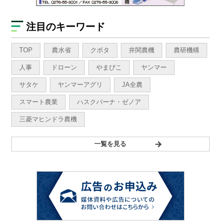
注目のキーワード
TOP
農水省
クボタ
井関農機
農研機構
人事
ドローン
やまびこ
ヤンマー
サタケ
ヤンマーアグリ
JA全農
スマート農業
ハスクバーナ・ゼノア
三菱マヒンドラ農機
一覧を見る