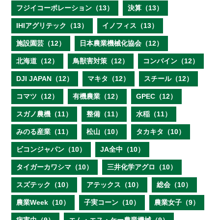
フジイコーポレーション（13）
決算（13）
IHIアグリテック（13）
イノフィス（13）
施設園芸（12）
日本農業機械化協会（12）
北海道（12）
鳥獣害対策（12）
コンバイン（12）
DJI JAPAN（12）
マキタ（12）
スチール（12）
コマツ（12）
有機農業（12）
GPEC（12）
スガノ農機（11）
整備（11）
水稲（11）
みのる産業（11）
松山（10）
タカキタ（10）
ビコンジャパン（10）
JA全中（10）
タイガーカワシマ（10）
三井化学アグロ（10）
スズテック（10）
アテックス（10）
総会（10）
農業Week（10）
子実コーン（10）
農業女子（9）