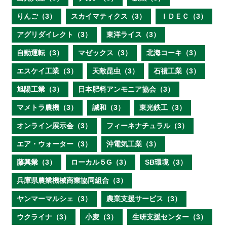
りんご（3）
スカイマティクス（3）
ＩＤＥＣ（3）
アグリダイレクト（3）
東洋ライス（3）
自動運転（3）
マゼックス（3）
北海コーキ（3）
エスケイ工業（3）
天敵昆虫（3）
石禮工業（3）
旭陽工業（3）
日本肥料アンモニア協会（3）
マメトラ農機（3）
誠和（3）
東光鉄工（3）
オンライン展示会（3）
フィーネナチュラル（3）
エア・ウォーター（3）
沖電気工業（3）
藤興業（3）
ローカル５G（3）
SB環境（3）
兵庫県農業機械商業協同組合（3）
ヤンマーマルシェ（3）
農業支援サービス（3）
ウクライナ（3）
小麦（3）
生研支援センター（3）