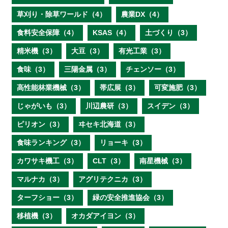
草刈り・除草ワールド（4）
農業DX（4）
食料安全保障（4）
KSAS（4）
土づくり（3）
精米機（3）
大豆（3）
有光工業（3）
食味（3）
三陽金属（3）
チェンソー（3）
高性能林業機械（3）
帯広展（3）
可変施肥（3）
じゃがいも（3）
川辺農研（3）
スイデン（3）
ピリオン（3）
ヰセキ北海道（3）
食味ランキング（3）
リョーキ（3）
カワサキ機工（3）
CLT（3）
南星機械（3）
マルナカ（3）
アグリテクニカ（3）
ターフショー（3）
緑の安全推進協会（3）
移植機（3）
オカダアイヨン（3）