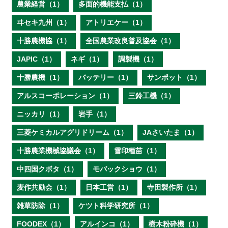
農業経営（1）
多面的機能支払（1）
ヰセキ九州（1）
アトリエケー（1）
十勝農機協（1）
全国農業改良普及協会（1）
JAPIC（1）
ネギ（1）
調製機（1）
十勝農機（1）
バッテリー（1）
サンポット（1）
アルスコーポレーション（1）
三鈴工機（1）
ニッカリ（1）
岩手（1）
三菱ケミカルアグリドリーム（1）
JAさいたま（1）
十勝農業機械協議会（1）
雪印種苗（1）
中四国クボタ（1）
モバックショウ（1）
麦作共励会（1）
日本工営（1）
寺田製作所（1）
雑草防除（1）
ケツト科学研究所（1）
FOODEX（1）
アルインコ（1）
樹木粉砕機（1）