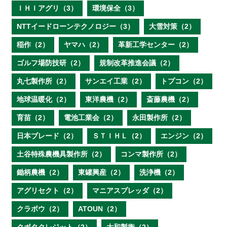
ＩＨＩアグリ（3）
環境保全（3）
NTTイードローンテクノロジー（3）
大雪対策（2）
稲作（2）
ヤマハ（2）
革新工学センター（2）
ゴルフ場防技研（2）
規制改革推進会議（2）
丸七製作所（2）
サンエイ工業（2）
トプコン（2）
地球温暖化（2）
東洋農機（2）
斎藤農機（2）
育苗（2）
電池工業会（2）
永田製作所（2）
日本ブレード（2）
ＳＴＩＨＬ（2）
エンジン（2）
土谷特殊農機具製作所（2）
コンマ製作所（2）
鋤柄農機（2）
東罐興産（2）
洗浄機（2）
アグリセクト（2）
マニアスプレッダ（2）
クラボウ（2）
ATOUN（2）