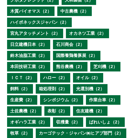
クボタクレジット（2）
大和製衡（2）
木質バイオマス（2）
中古農機（2）
ハイポネックスジャパン（2）
宮丸アタッチメント（2）
オカネツ工業（2）
日立建機日本（2）
石川商会（2）
鈴木油脂工業（2）
国際養鶏養豚展（2）
本田技研工業（2）
熊谷農機（2）
芝刈機（2）
ＩＣＴ（2）
ハロー（2）
オイル（2）
飼料（2）
箱処理剤（2）
光選別機（2）
生産費（2）
シンポジウム（2）
作業台車（2）
土佐農機（2）
表彰（2）
住友建機（2）
オギハラ工業（2）
収穫量（2）
ばれいしょ（2）
牧草（2）
カーゴテック・ジャパン㈱ヒアブ部門（2）