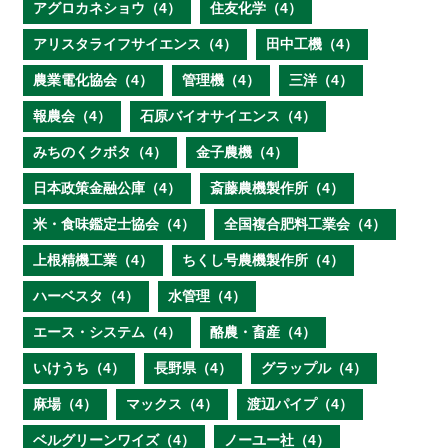
アグロカネショウ（4）
住友化学（4）
アリスタライフサイエンス（4）
田中工機（4）
農業電化協会（4）
管理機（4）
三洋（4）
報農会（4）
石原バイオサイエンス（4）
みちのくクボタ（4）
金子農機（4）
日本政策金融公庫（4）
斎藤農機製作所（4）
米・食味鑑定士協会（4）
全国複合肥料工業会（4）
上根精機工業（4）
ちくし号農機製作所（4）
ハーベスタ（4）
水管理（4）
エース・システム（4）
酪農・畜産（4）
いけうち（4）
長野県（4）
グラップル（4）
麻場（4）
マックス（4）
渡辺パイプ（4）
ベルグリーンワイズ（4）
ノーユー社（4）