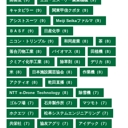
病害虫（9）
エム・エス・ケー農業機械（9）
キャタピラー（9）
関東甲信クボタ（9）
アシストスーツ（9）
Meiji Seikaファルマ（9）
ＢＡＳＦ（9）
日産化学（9）
ニコン・トリンブル（9）
和同産業（8）
茶（8）
落合刃物工業（8）
バイオマス（8）
田植機（8）
クミアイ化学工業（8）
除草剤（8）
デリカ（8）
米（8）
日本施設園芸協会（8）
作業機（8）
アクティオ（8）
乾田直播（8）
NTT e‐Drone Technology（8）
除雪機（7）
ゴルフ場（7）
石井製作所（7）
マツモト（7）
ホクエツ（7）
松本システムエンジニアリング（7）
共栄社（7）
協友アグリ（7）
アイデック（7）