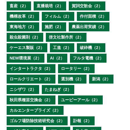
畜産（2）
直播栽培（2）
賀詞交歓会（2）
機構改革（2）
フィルム（2）
作付面積（2）
東海地方（2）
施肥（2）
農薬出荷実績（2）
殺虫殺菌剤（2）
啓文社製作所（2）
ケーエス製販（2）
工進（2）
破砕機（2）
NEW環境展（2）
AI（2）
フルタ電機（2）
インタートラクタ（2）
ロータリー（2）
ロールクリエート（2）
選別機（2）
新潟（2）
ニシザワ（2）
たまねぎ（2）
秋田県種苗交換会（2）
ユーピーアール（2）
カルエンタープライズ（2）
ゴルフ場防除技術研究会（2）
訃報（2）