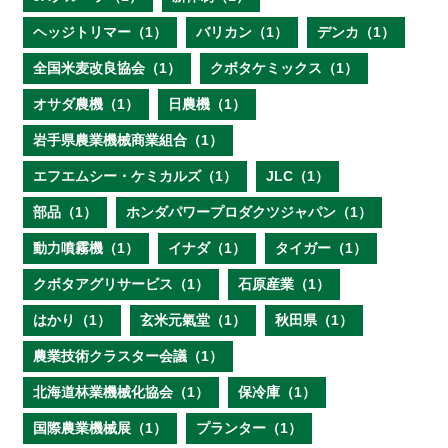
ヘッジトリマー（1）
バリカン（1）
デンカ（1）
全国米麦改良協会（1）
クボタケミックス（1）
オサダ農機（1）
日農機（1）
岩手県農業機械商業組合（1）
エフエムシー・ケミカルズ（1）
JLC（1）
部品（1）
ホンダパワープロダクツジャパン（1）
動力噴霧機（1）
イナダ（1）
タイガー（1）
クボタアグリサービス（1）
石原産業（1）
はかり（1）
玄米元氣堂（1）
秋田県（1）
農業技術クラスター会議（1）
北海道林業機械化協会（1）
保冷庫（1）
国際農業機械展（1）
プランター（1）