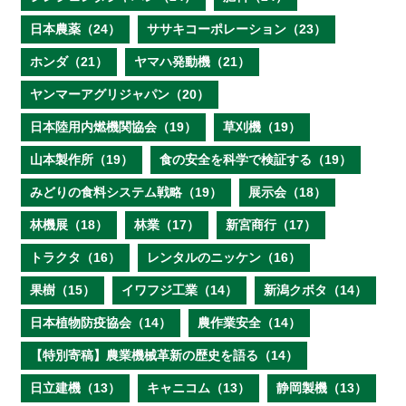
日本農薬（24）
ササキコーポレーション（23）
ホンダ（21）
ヤマハ発動機（21）
ヤンマーアグリジャパン（20）
日本陸用内燃機関協会（19）
草刈機（19）
山本製作所（19）
食の安全を科学で検証する（19）
みどりの食料システム戦略（19）
展示会（18）
林機展（18）
林業（17）
新宮商行（17）
トラクタ（16）
レンタルのニッケン（16）
果樹（15）
イワフジ工業（14）
新潟クボタ（14）
日本植物防疫協会（14）
農作業安全（14）
【特別寄稿】農業機械革新の歴史を語る（14）
日立建機（13）
キャニコム（13）
静岡製機（13）