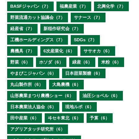
BASFジャパン（7）
福農産業（7）
北興化学（7）
野菜流通カット協議会（7）
サナース（7）
経産省（7）
新稲作研究会（7）
工機ホールディングス（7）
SDGs（7）
農機具（7）
6次産業化（6）
ササオカ（6）
野菜（6）
ホソダ（6）
緑産（6）
米粉（6）
やまびこジャパン（6）
日本甜菜製糖（6）
丸山製作所（6）
大島農機（6）
山形農業まつり農機ショー（6）
油圧ショベル（6）
日本農業法人協会（6）
現地ルポ（6）
田中産業（6）
ヰセキ東北（6）
予算（6）
アグリアタッチ研究所（6）