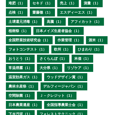
堆肥（1）
セキド（1）
売上（1）
測量（1）
点検（1）
齋藤徹（1）
エスディーエス（1）
土壌還元消毒（1）
高騰（1）
アフィカット（1）
植樹祭（1）
日本メイズ生産者協会（1）
全国野菜技術研究会（1）
作業管理（1）
酒米（1）
フォトコンテスト（1）
欧州（1）
ひまわり（1）
おうとう（1）
さくらんぼ（1）
米価（1）
常温煙霧（1）
大分県（1）
リゾケア（1）
温室効果ガス（1）
ウッドデザイン賞（1）
農林水産祭（1）
デルフィージャパン（1）
空間除菌（1）
Ｊ－クレジット（1）
日本農業遺産（1）
全国指導農業士会（1）
下水汚泥（1）
フォレストテクニック（1）