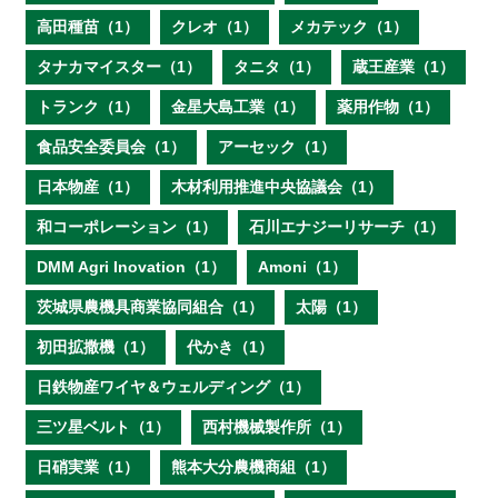
高田種苗（1）
クレオ（1）
メカテック（1）
タナカマイスター（1）
タニタ（1）
蔵王産業（1）
トランク（1）
金星大島工業（1）
薬用作物（1）
食品安全委員会（1）
アーセック（1）
日本物産（1）
木材利用推進中央協議会（1）
和コーポレーション（1）
石川エナジーリサーチ（1）
DMM Agri Inovation（1）
Amoni（1）
茨城県農機具商業協同組合（1）
太陽（1）
初田拡撒機（1）
代かき（1）
日鉄物産ワイヤ＆ウェルディング（1）
三ツ星ベルト（1）
西村機械製作所（1）
日硝実業（1）
熊本大分農機商組（1）