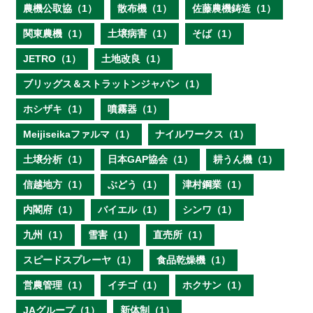
農機公取協（1）
散布機（1）
佐藤農機鋳造（1）
関東農機（1）
土壌病害（1）
そば（1）
JETRO（1）
土地改良（1）
ブリッグス＆ストラットンジャパン（1）
ホシザキ（1）
噴霧器（1）
Meijiseikaファルマ（1）
ナイルワークス（1）
土壌分析（1）
日本GAP協会（1）
耕うん機（1）
信越地方（1）
ぶどう（1）
津村鋼業（1）
内閣府（1）
バイエル（1）
シンワ（1）
九州（1）
雪害（1）
直売所（1）
スピードスプレーヤ（1）
食品乾燥機（1）
営農管理（1）
イチゴ（1）
ホクサン（1）
JAグループ（1）
新体制（1）