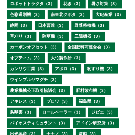
ロボットトラクタ（3）
花き（3）
暑さ対策（3）
色彩選別機（3）
南東北クボタ（3）
大紀産業（3）
静岡（3）
日本曹達（3）
野菜移植機（3）
草刈り（3）
除草機（3）
三陽機器（3）
カーボンオフセット（3）
全国肥料商連合会（3）
オプティム（3）
大竹製作所（3）
カンリウ工業（3）
アポロ（3）
籾すり機（3）
ウインブルヤマグチ（3）
農業機械公正取引協議会（3）
肥料散布機（3）
アキレス（3）
ブロワ（3）
福島県（3）
鳥獣害（3）
ロールベーラー（3）
ジビエ（3）
バイオスティミュラント（3）
アドイン研究所（3）
出光興産（3）
ナカノ（3）
叙勲（3）