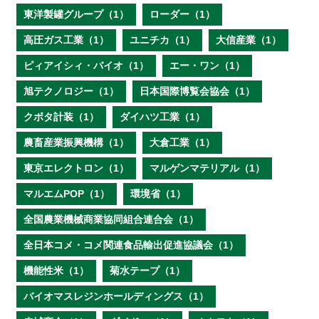
東洋製罐グループ（1）
ローダー（1）
高圧ガス工業（1）
ユニチカ（1）
大信産業（1）
ピィアイシィ・バイオ（1）
エー・ワン（1）
旭テクノロジー（1）
日本国際博覧会協会（1）
クボタ計装（1）
ダイハツ工業（1）
農畜産業振興機構（1）
大倉工業（1）
東京エレクトロン（1）
マルゲンマテリアル（1）
マルエムPOP（1）
環境省（1）
全国農業機械商業協同組合連合会（1）
全日本コメ・コメ関連食品輸出促進協議会（1）
機能性米（1）
菊水テープ（1）
バイオマスレジンホールディングス（1）