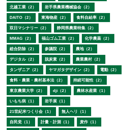
北越工業（2）
岩手県農業機械協会（2）
DAITO（2）
東海物産（2）
食料自給率（2）
双日マシナリー（2）
静岡県農業特集（2）
MMAG（2）
福山ゴム工業（2）
化学農薬（2）
総合防除（2）
参議院（2）
農地（2）
デジタル（2）
脱炭素（2）
農業農村（2）
タンザニア（2）
ヤマガタデザイン（2）
電動（2）
食料・農業・農村基本法（2）
持続可能性（2）
東京農業大学（2）
dji（2）
農林水産業（1）
いもち病（1）
岩手展（1）
21世紀米つくり会（1）
無人ヘリ（1）
自民党（1）
計量・計測（1）
麦作（1）