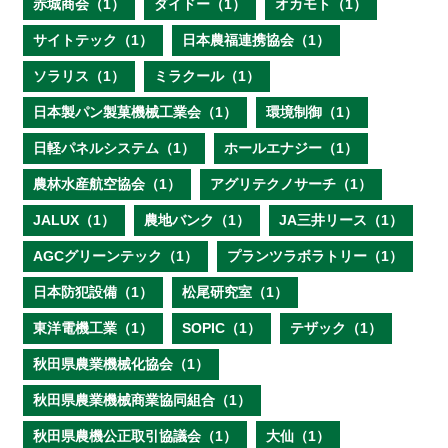
赤城商会（1）
ダイドー（1）
オカモト（1）
サイトテック（1）
日本農福連携協会（1）
ソラリス（1）
ミラクール（1）
日本製パン製菓機械工業会（1）
環境制御（1）
日軽パネルシステム（1）
ホールエナジー（1）
農林水産航空協会（1）
アグリテクノサーチ（1）
JALUX（1）
農地バンク（1）
JA三井リース（1）
AGCグリーンテック（1）
プランツラボラトリー（1）
日本防犯設備（1）
松尾研究室（1）
東洋電機工業（1）
SOPIC（1）
テザック（1）
秋田県農業機械化協会（1）
秋田県農業機械商業協同組合（1）
秋田県農機公正取引協議会（1）
大仙（1）