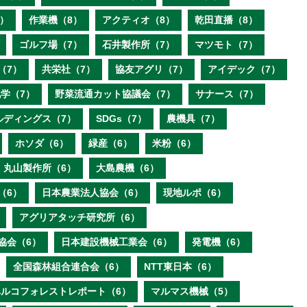
）
作業機（8）
アクティオ（8）
乾田直播（8）
ゴルフ場（7）
石井製作所（7）
マツモト（7）
（7）
共栄社（7）
協友アグリ（7）
アイデック（7）
学（7）
野菜流通カット協議会（7）
サナース（7）
ルディングス（7）
SDGs（7）
農機具（7）
ホソダ（6）
緑産（6）
米粉（6）
丸山製作所（6）
大島農機（6）
（6）
日本農業法人協会（6）
現地ルポ（6）
アグリアタッチ研究所（6）
協会（6）
日本建設機械工業会（6）
発電機（6）
全国森林組合連合会（6）
NTT東日本（6）
ベルコフォレストレポート（6）
マルマス機械（5）