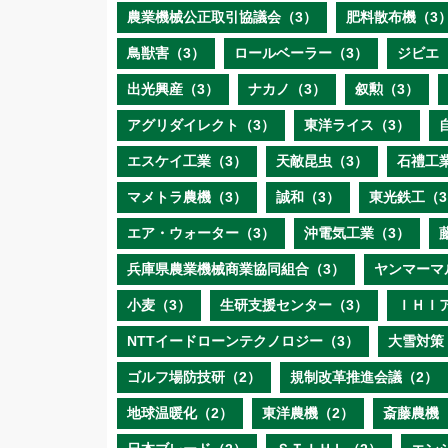
農業機械公正取引協議会（3）
肥料散布機（3
鳥獣害（3）
ロールベーラー（3）
ジビエ
出光興産（3）
ナカノ（3）
叙勲（3）
アグリダイレクト（3）
東洋ライス（3）
エスケイ工業（3）
天敵昆虫（3）
石禮工
マメトラ農機（3）
誠和（3）
東光鉄工（3
エア・ウォーター（3）
沖電気工業（3）
兵庫県農業機械商業協同組合（3）
ヤンマーマ
小麦（3）
生研支援センター（3）
ＩＨＩ
NTTイードローンテクノロジー（3）
大雪対策
ゴルフ場防技研（2）
規制改革推進会議（2）
地球温暖化（2）
東洋農機（2）
斎藤農機