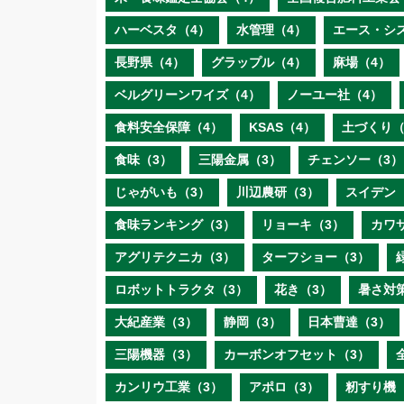
ハーベスタ（4）
水管理（4）
エース・シ
長野県（4）
グラップル（4）
麻場（4）
ベルグリーンワイズ（4）
ノーユー社（4）
食料安全保障（4）
KSAS（4）
土づくり（
食味（3）
三陽金属（3）
チェンソー（3）
じゃがいも（3）
川辺農研（3）
スイデン
食味ランキング（3）
リョーキ（3）
カワ
アグリテクニカ（3）
ターフショー（3）
ロボットトラクタ（3）
花き（3）
暑さ対
大紀産業（3）
静岡（3）
日本曹達（3）
三陽機器（3）
カーボンオフセット（3）
カンリウ工業（3）
アポロ（3）
籾すり機