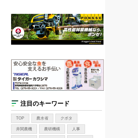
注目のキーワード
TOP
農水省
クボタ
井関農機
農研機構
人事