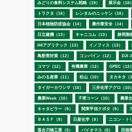
みどりの食料システム戦略（19）
展示会（18
トラクタ（16）
レンタルのニッケン（16）
日本植物防疫協会（14）
農作業安全（14）
日立建機（13）
キャニコム（13）
静岡製
IHIアグリテック（13）
イノフィス（13）
鳥獣害対策（12）
コンバイン（12）
DJI
コマツ（12）
有機農業（12）
GPEC（12
みのる産業（11）
松山（10）
タカキタ（1
タイガーカワシマ（10）
三井化学アグロ（10
農業Week（10）
子実コーン（10）
農業女
キャタピラー（9）
関東甲信クボタ（9）
ＢＡＳＦ（9）
日産化学（9）
ニコン・ト
落合刃物工業（8）
バイオマス（8）
田植