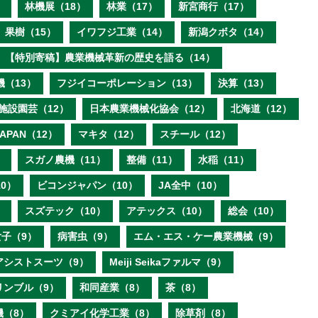
）
林機展（18）
林業（17）
新宮商行（17）
果樹（15）
イワフジ工業（14）
新潟クボタ（14）
【特別寄稿】農業機械革新の歴史を語る（14）
機（13）
フジイコーポレーション（13）
決算（13）
施設園芸（12）
日本農業機械化協会（12）
北海道（12）
 JAPAN（12）
マキタ（12）
スチール（12）
）
スガノ農機（11）
整備（11）
水稲（11）
0）
ビコンジャパン（10）
JA全中（10）
）
スズテック（10）
アテックス（10）
総会（10）
子（9）
病害虫（9）
エム・エス・ケー農業機械（9）
アシストスーツ（9）
Meiji Seikaファルマ（9）
リンブル（9）
和同産業（8）
茶（8）
機（8）
クミアイ化学工業（8）
除草剤（8）