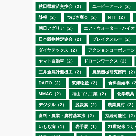
秋田県種苗交換会（2）
ユーピーアール（2）
訃報（2）
つばさ商会（2）
NTT（2）
朝日アグリア（2）
エア・ウォーター・バイオ
日本穀物検定協会（2）
ブレイクスルー（2）
ダイヤテックス（2）
アクションコーポレーシ
ヤマト自動車（2）
ドローンワークス（2）
三井金属計測機工（2）
農業機械研究部門（2
DAITO（2）
東海物産（2）
食料自給率（
MMAG（2）
福山ゴム工業（2）
化学農薬
デジタル（2）
脱炭素（2）
農業農村（2）
食料・農業・農村基本法（2）
持続可能性（2
いもち病（1）
岩手展（1）
21世紀米つく