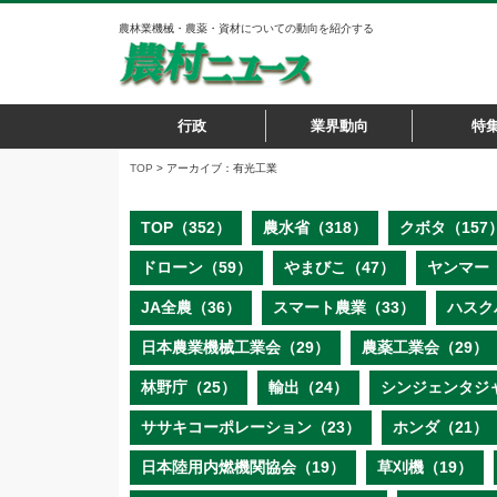
農林業機械・農薬・資材についての動向を紹介する
行政
業界動向
特
TOP
> アーカイブ：有光工業
TOP（352）
農水省（318）
クボタ（157
ドローン（59）
やまびこ（47）
ヤンマー（
JA全農（36）
スマート農業（33）
ハスク
日本農業機械工業会（29）
農薬工業会（29）
林野庁（25）
輸出（24）
シンジェンタジ
ササキコーポレーション（23）
ホンダ（21）
日本陸用内燃機関協会（19）
草刈機（19）