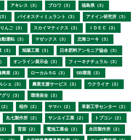
）
アキレス（3）
ブロワ（3）
福島県（3）
（3）
バイオスティミュラント（3）
アドイン研究所（3）
りんご（3）
スカイマティクス（3）
ＩＤＥＣ（3）
自動運転（3）
マゼックス（3）
北海コーキ（3）
業（3）
旭陽工業（3）
日本肥料アンモニア協会（3）
）
オンライン展示会（3）
フィーネナチュラル（3）
藤興業（3）
ローカル５G（3）
SB環境（3）
ルシェ（3）
農業支援サービス（3）
ウクライナ（3）
アグリ（3）
環境保全（3）
（2）
稲作（2）
ヤマハ（2）
革新工学センター（2）
丸七製作所（2）
サンエイ工業（2）
トプコン（2）
（2）
育苗（2）
電池工業会（2）
永田製作所（2）