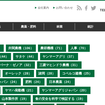
会社案内
お問い合わせ
TE
集
農薬・肥料
林業
統計
）
井関農機（106）
農研機構（71）
人事（70）
44）
サタケ（44）
ヤンマーアグリ（37）
バーナ・ゼノア（32）
三菱マヒンドラ農機（31）
オーレック（28）
諸岡（28）
コベルコ建機（25）
ャパン（24）
肥料（24）
日本農薬（24）
ヤマハ発動機（21）
ヤンマーアグリジャパン（20）
山本製作所（19）
食の安全を科学で検証する（19）