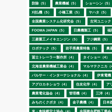
防除（5）
農業機械（5）
ショーシン（5）
刈払機（5）
小橋工業（5）
ヤハタ（5）
全国農業システム化研究会（5）
古河ユニック
FOOMA JAPAN（5）
日農機製工（5）
福
三菱重工メイキエンジン（5）
フジ鋼業（5）
ロボテック（5）
岩手県農業特集（5）
農
冨士トレーラー製作所（4）
タイショー（4）
北海道農業機械工業会（4）
マルマテクニカ（
パルサー・インターナショナル（4）
伊東電機
アグロカネショウ（4）
住友化学（4）
ア
農業電化協会（4）
管理機（4）
三洋（4）
みちのくクボタ（4）
金子農機（4）
日本
米・食味鑑定士協会（4）
全国複合肥料工業会