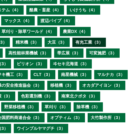
ステム（4）
酪農・畜産（4）
いけうち（4）
マックス（4）
渡辺パイプ（4）
草刈り・除草ワールド（4）
農業DX（4）
3）
精米機（3）
大豆（3）
有光工業（3）
高性能林業機械（3）
帯広展（3）
可変施肥（3）
（3）
ピリオン（3）
ヰセキ北海道（3）
サキ機工（3）
CLT（3）
南星機械（3）
マルナカ（3）
緑の安全推進協会（3）
移植機（3）
オカダアイヨン（3）
策（3）
色彩選別機（3）
南東北クボタ（3）
野菜移植機（3）
草刈り（3）
除草機（3）
全国肥料商連合会（3）
オプティム（3）
大竹製作所（3）
（3）
ウインブルヤマグチ（3）