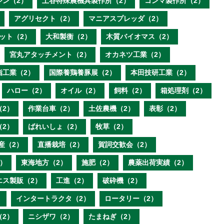
ジン（2）
土谷特殊農機具製作所（2）
コンマ製作所（2）
アグリセクト（2）
マニアスプレッダ（2）
ット（2）
大和製衡（2）
木質バイオマス（2）
宮丸アタッチメント（2）
オカネツ工業（2）
脂工業（2）
国際養鶏養豚展（2）
本田技研工業（2）
ハロー（2）
オイル（2）
飼料（2）
箱処理剤（2）
（2）
作業台車（2）
土佐農機（2）
表彰（2）
（2）
ばれいしょ（2）
牧草（2）
産（2）
直播栽培（2）
賀詞交歓会（2）
）
東海地方（2）
施肥（2）
農薬出荷実績（2）
エス製販（2）
工進（2）
破砕機（2）
）
インタートラクタ（2）
ロータリー（2）
（2）
ニシザワ（2）
たまねぎ（2）