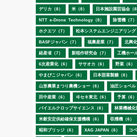
デリカ（8）
米（8）
日本施設園芸協会（8
NTT e‐Drone Technology（8）
除雪機（7）
ホクエツ（7）
松本システムエンジニアリング
BASFジャパン（7）
福農産業（7）
北興化
経産省（7）
新稲作研究会（7）
工機ホー
6次産業化（6）
ササオカ（6）
野菜（6）
やまびこジャパン（6）
日本甜菜製糖（6）
山形農業まつり農機ショー（6）
油圧ショベル
田中産業（6）
ヰセキ東北（6）
予算（6）
バイエルクロップサイエンス（6）
林業機械化
米穀安定供給確保支援機構（6）
収穫機（6）
昭和ブリッジ（6）
XAG JAPAN（6）
コ