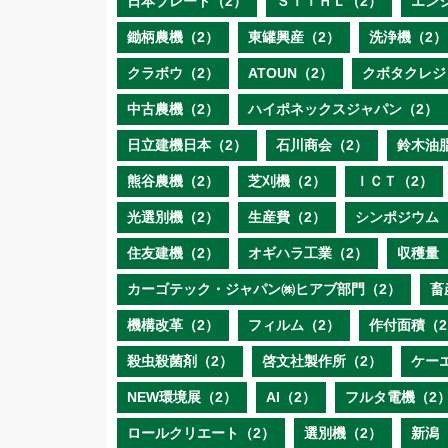
日本ブレード（2）
ＳＴＩＨＬ（2）
エン
鋤柄農機（2）
東罐興産（2）
洗浄機（2）
クラボウ（2）
ATOUN（2）
クボタクレジ
中古農機（2）
ハイポネックスジャパン（2）
日立建機日本（2）
石川商会（2）
鈴木油
熊谷農機（2）
芝刈機（2）
ＩＣＴ（2）
光選別機（2）
生産費（2）
シンポジウム
住友建機（2）
オギハラ工業（2）
収穫量
カーゴテック・ジャパン㈱ヒアブ部門（2）
畜
機構改革（2）
フィルム（2）
作付面積（2
殺虫殺菌剤（2）
啓文社製作所（2）
ケー
NEW環境展（2）
AI（2）
フルタ電機（2
ロールクリエート（2）
選別機（2）
新潟