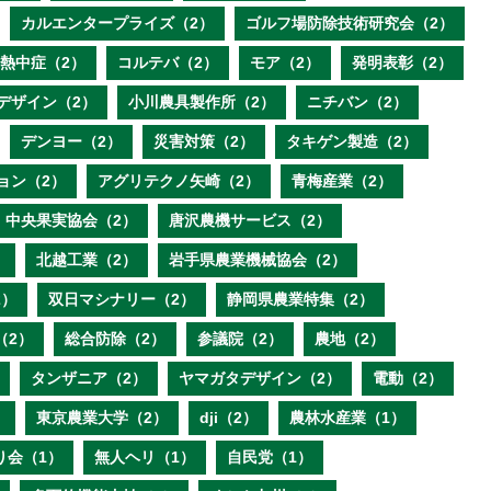
カルエンタープライズ（2）
ゴルフ場防除技術研究会（2）
熱中症（2）
コルテバ（2）
モア（2）
発明表彰（2）
デザイン（2）
小川農具製作所（2）
ニチバン（2）
デンヨー（2）
災害対策（2）
タキゲン製造（2）
ョン（2）
アグリテクノ矢崎（2）
青梅産業（2）
中央果実協会（2）
唐沢農機サービス（2）
）
北越工業（2）
岩手県農業機械協会（2）
2）
双日マシナリー（2）
静岡県農業特集（2）
（2）
総合防除（2）
参議院（2）
農地（2）
タンザニア（2）
ヤマガタデザイン（2）
電動（2）
）
東京農業大学（2）
dji（2）
農林水産業（1）
り会（1）
無人ヘリ（1）
自民党（1）