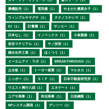
スマートフードチェーン（1）
薪ストーブ（1）
農機販売（1）
電気柵（1）
やまがた農業女子（1）
ウィンブルヤマグチ（1）
テクノスヤシマ（1）
IIJ（1）
計量機（1）
サンエー（1）
日本なし（1）
イノベックス（1）
小泉製麻（1）
岩谷マテリアル（1）
ヤノ技研（1）
積水化学工業（1）
ほくつう（1）
イーエムアイ・ラボ（1）
BREAKTHROUGH（1）
止水板（1）
トーヨー産業（1）
マルタカ（1）
ニッポー（1）
ＳＩＰ（1）
日本不動産研究所（1）
ウエスト興行八頭（1）
エネゲート（1）
ユアサ商事（1）
和光商事（1）
日亜鋼業（1）
NPシステム開発（1）
デンソー（1）