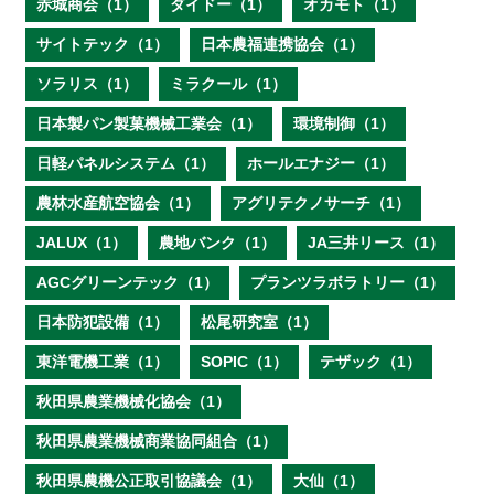
赤城商会（1）
ダイドー（1）
オカモト（1）
サイトテック（1）
日本農福連携協会（1）
ソラリス（1）
ミラクール（1）
日本製パン製菓機械工業会（1）
環境制御（1）
日軽パネルシステム（1）
ホールエナジー（1）
農林水産航空協会（1）
アグリテクノサーチ（1）
JALUX（1）
農地バンク（1）
JA三井リース（1）
AGCグリーンテック（1）
プランツラボラトリー（1）
日本防犯設備（1）
松尾研究室（1）
東洋電機工業（1）
SOPIC（1）
テザック（1）
秋田県農業機械化協会（1）
秋田県農業機械商業協同組合（1）
秋田県農機公正取引協議会（1）
大仙（1）