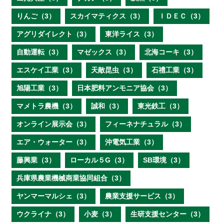
りんご（3）
スカイマティクス（3）
ＩＤＥＣ（3）
アグリダイレクト（3）
東洋ライス（3）
自動運転（3）
マゼックス（3）
北海コーキ（3）
エスケイ工業（3）
天敵昆虫（3）
石禮工業（3）
旭陽工業（3）
日本肥料アンモニア協会（3）
マメトラ農機（3）
誠和（3）
東光鉄工（3）
オンライン展示会（3）
フィーネナチュラル（3）
エア・ウォーター（3）
沖電気工業（3）
藤興業（3）
ローカル５G（3）
SB環境（3）
兵庫県農業機械商業協同組合（3）
ヤンマーマルシェ（3）
農業支援サービス（3）
ウクライナ（3）
小麦（3）
生研支援センター（3）