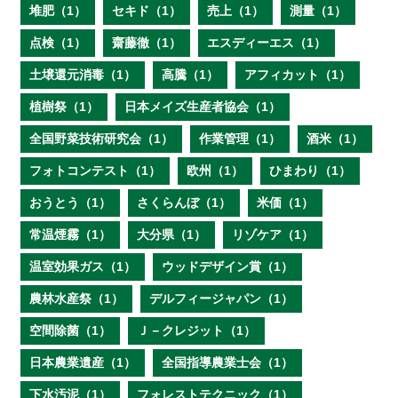
堆肥（1）
セキド（1）
売上（1）
測量（1）
点検（1）
齋藤徹（1）
エスディーエス（1）
土壌還元消毒（1）
高騰（1）
アフィカット（1）
植樹祭（1）
日本メイズ生産者協会（1）
全国野菜技術研究会（1）
作業管理（1）
酒米（1）
フォトコンテスト（1）
欧州（1）
ひまわり（1）
おうとう（1）
さくらんぼ（1）
米価（1）
常温煙霧（1）
大分県（1）
リゾケア（1）
温室効果ガス（1）
ウッドデザイン賞（1）
農林水産祭（1）
デルフィージャパン（1）
空間除菌（1）
Ｊ－クレジット（1）
日本農業遺産（1）
全国指導農業士会（1）
下水汚泥（1）
フォレストテクニック（1）