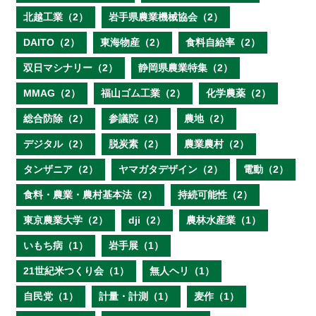
北越工業（2）
岩手県農業機械協会（2）
DAITO（2）
東海物産（2）
食料自給率（2）
双日マシナリー（2）
静岡県農業特集（2）
MMAG（2）
福山ゴム工業（2）
化学農薬（2）
総合防除（2）
参議院（2）
農地（2）
デジタル（2）
脱炭素（2）
農業農村（2）
タンザニア（2）
ヤマガタデザイン（2）
電動（2）
食料・農業・農村基本法（2）
持続可能性（2）
東京農業大学（2）
dji（2）
農林水産業（1）
いもち病（1）
岩手展（1）
21世紀米つくり会（1）
無人ヘリ（1）
自民党（1）
計量・計測（1）
麦作（1）