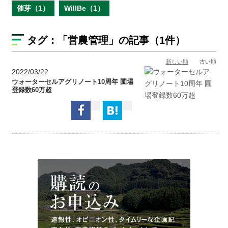
催芽（1）
WillBe（1）
タグ：
「営農管理」
の記事（1件）
新しい順
古い順
2022/03/22
ウォーターセルアグリノート10周年 圃場
登録数60万超