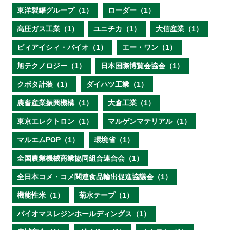
東洋製罐グループ（1）
ローダー（1）
高圧ガス工業（1）
ユニチカ（1）
大信産業（1）
ピィアイシィ・バイオ（1）
エー・ワン（1）
旭テクノロジー（1）
日本国際博覧会協会（1）
クボタ計装（1）
ダイハツ工業（1）
農畜産業振興機構（1）
大倉工業（1）
東京エレクトロン（1）
マルゲンマテリアル（1）
マルエムPOP（1）
環境省（1）
全国農業機械商業協同組合連合会（1）
全日本コメ・コメ関連食品輸出促進協議会（1）
機能性米（1）
菊水テープ（1）
バイオマスレジンホールディングス（1）