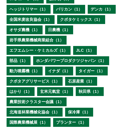
ヘッジトリマー（1）
バリカン（1）
デンカ（1）
全国米麦改良協会（1）
クボタケミックス（1）
オサダ農機（1）
日農機（1）
岩手県農業機械商業組合（1）
エフエムシー・ケミカルズ（1）
JLC（1）
部品（1）
ホンダパワープロダクツジャパン（1）
動力噴霧機（1）
イナダ（1）
タイガー（1）
クボタアグリサービス（1）
石原産業（1）
はかり（1）
玄米元氣堂（1）
秋田県（1）
農業技術クラスター会議（1）
北海道林業機械化協会（1）
保冷庫（1）
国際農業機械展（1）
プランター（1）