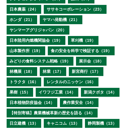
日本農薬（24）
ササキコーポレーション（23）
ホンダ（21）
ヤマハ発動機（21）
ヤンマーアグリジャパン（20）
日本陸用内燃機関協会（19）
草刈機（19）
山本製作所（19）
食の安全を科学で検証する（19）
みどりの食料システム戦略（19）
展示会（18）
林機展（18）
林業（17）
新宮商行（17）
トラクタ（16）
レンタルのニッケン（16）
果樹（15）
イワフジ工業（14）
新潟クボタ（14）
日本植物防疫協会（14）
農作業安全（14）
【特別寄稿】農業機械革新の歴史を語る（14）
日立建機（13）
キャニコム（13）
静岡製機（13）