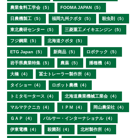
農業食料工学会（5）
FOOMA JAPAN（5）
日農機製工（5）
福岡九州クボタ（5）
殺虫剤（5）
東北農研センター（5）
三菱重工メイキエンジン（5）
フジ鋼業（5）
北海道クボタ（5）
ETG Japan（5）
新商品（5）
ロボテック（5）
岩手県農業特集（5）
農薬（5）
播種機（4）
大橋（4）
冨士トレーラー製作所（4）
タイショー（4）
ロボット農機（4）
トミタモータース（4）
北海道農業機械工業会（4）
マルマテクニカ（4）
ＩＰＭ（4）
岡山農栄社（4）
ＧＡＰ（4）
パルサー・インターナショナル（4）
伊東電機（4）
殺菌剤（4）
北村製作所（4）