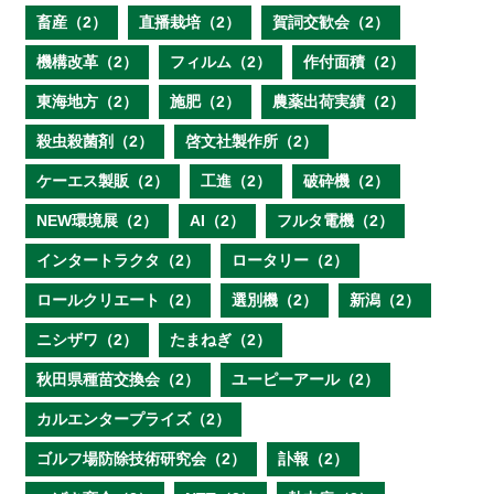
畜産（2）
直播栽培（2）
賀詞交歓会（2）
機構改革（2）
フィルム（2）
作付面積（2）
東海地方（2）
施肥（2）
農薬出荷実績（2）
殺虫殺菌剤（2）
啓文社製作所（2）
ケーエス製販（2）
工進（2）
破砕機（2）
NEW環境展（2）
AI（2）
フルタ電機（2）
インタートラクタ（2）
ロータリー（2）
ロールクリエート（2）
選別機（2）
新潟（2）
ニシザワ（2）
たまねぎ（2）
秋田県種苗交換会（2）
ユーピーアール（2）
カルエンタープライズ（2）
ゴルフ場防除技術研究会（2）
訃報（2）