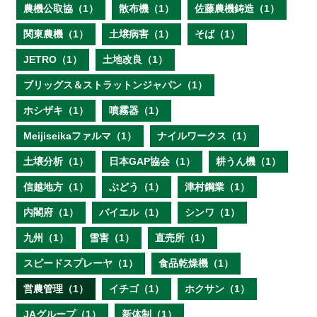
農機公取協（1）
散布機（1）
佐藤農機鋳造（1）
関東農機（1）
土壌病害（1）
そば（1）
JETRO（1）
土地改良（1）
ブリッグス＆ストラットンジャパン（1）
ホシザキ（1）
噴霧器（1）
Meijiseikaファルマ（1）
ナイルワークス（1）
土壌分析（1）
日本GAP協会（1）
耕うん機（1）
信越地方（1）
ぶどう（1）
津村鋼業（1）
内閣府（1）
バイエル（1）
シンワ（1）
九州（1）
雪害（1）
直売所（1）
スピードスプレーヤ（1）
食品乾燥機（1）
営農管理（1）
イチゴ（1）
ホクサン（1）
JAグループ（1）
新体制（1）