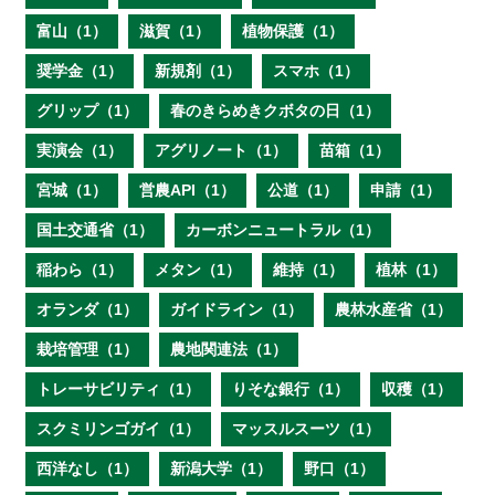
富山（1）
滋賀（1）
植物保護（1）
奨学金（1）
新規剤（1）
スマホ（1）
グリップ（1）
春のきらめきクボタの日（1）
実演会（1）
アグリノート（1）
苗箱（1）
宮城（1）
営農API（1）
公道（1）
申請（1）
国土交通省（1）
カーボンニュートラル（1）
稲わら（1）
メタン（1）
維持（1）
植林（1）
オランダ（1）
ガイドライン（1）
農林水産省（1）
栽培管理（1）
農地関連法（1）
トレーサビリティ（1）
りそな銀行（1）
収穫（1）
スクミリンゴガイ（1）
マッスルスーツ（1）
西洋なし（1）
新潟大学（1）
野口（1）