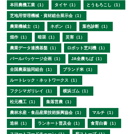
本田農機工業（1）
タイヤ（1）
とうもろこし（1）
芝地用管理機械・資材総合展示会（1）
農業機械士（1）
ネポン（1）
葉色診断（1）
畑作（1）
暗渠（1）
災害（1）
農業データ連携基盤（1）
ロボット芝刈機（1）
パールパッケージ企画（1）
JA全農ちば（1）
全国農薬協同組合（1）
ブランド米（1）
ルートレック・ネットワークス（1）
フクシマガリレイ（1）
横浜ゴム（1）
松元機工（1）
集落営農（1）
農林水産・食品産業技術振興協会（1）
マルチ（1）
造林（1）
ランネート普及会（1）
食育白書（1）