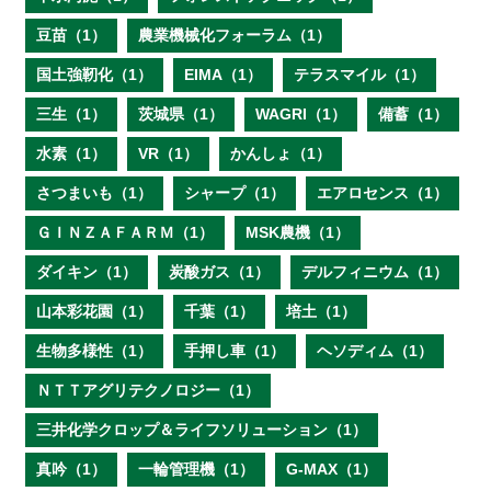
豆苗（1）
農業機械化フォーラム（1）
国土強靭化（1）
EIMA（1）
テラスマイル（1）
三生（1）
茨城県（1）
WAGRI（1）
備蓄（1）
水素（1）
VR（1）
かんしょ（1）
さつまいも（1）
シャープ（1）
エアロセンス（1）
ＧＩＮＺＡＦＡＲＭ（1）
MSK農機（1）
ダイキン（1）
炭酸ガス（1）
デルフィニウム（1）
山本彩花園（1）
千葉（1）
培土（1）
生物多様性（1）
手押し車（1）
ヘソディム（1）
ＮＴＴアグリテクノロジー（1）
三井化学クロップ＆ライフソリューション（1）
真吟（1）
一輪管理機（1）
G-MAX（1）