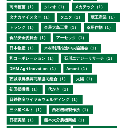
高田種苗（1）
クレオ（1）
メカテック（1）
タナカマイスター（1）
タニタ（1）
蔵王産業（1）
トランク（1）
金星大島工業（1）
薬用作物（1）
食品安全委員会（1）
アーセック（1）
日本物産（1）
木材利用推進中央協議会（1）
和コーポレーション（1）
石川エナジーリサーチ（1）
DMM Agri Inovation（1）
Amoni（1）
茨城県農機具商業協同組合（1）
太陽（1）
初田拡撒機（1）
代かき（1）
日鉄物産ワイヤ＆ウェルディング（1）
三ツ星ベルト（1）
西村機械製作所（1）
日硝実業（1）
熊本大分農機商組（1）