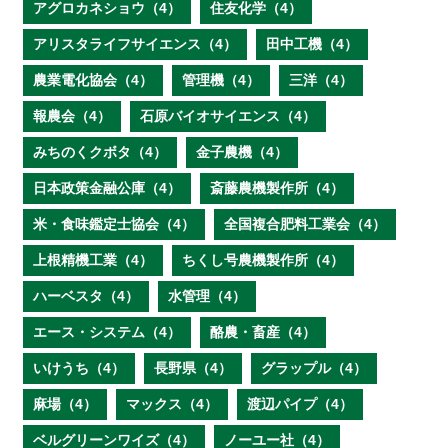
アグロカネショウ（4）
住友化学（4）
アリスタライフサイエンス（4）
田中工機（4）
農業電化協会（4）
管理機（4）
三洋（4）
報農会（4）
石原バイオサイエンス（4）
みちのくクボタ（4）
金子農機（4）
日本政策金融公庫（4）
斎藤農機製作所（4）
米・食味鑑定士協会（4）
全国複合肥料工業会（4）
上根精機工業（4）
ちくし号農機製作所（4）
ハーベスタ（4）
水管理（4）
エース・システム（4）
酪農・畜産（4）
いけうち（4）
長野県（4）
グラップル（4）
麻場（4）
マックス（4）
渡辺パイプ（4）
ベルグリーンワイズ（4）
ノーユー社（4）