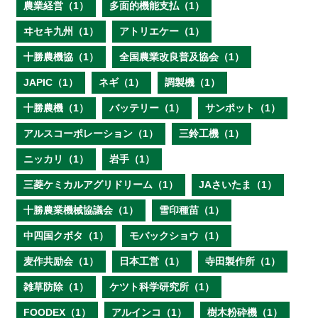
農業経営（1）
多面的機能支払（1）
ヰセキ九州（1）
アトリエケー（1）
十勝農機協（1）
全国農業改良普及協会（1）
JAPIC（1）
ネギ（1）
調製機（1）
十勝農機（1）
バッテリー（1）
サンポット（1）
アルスコーポレーション（1）
三鈴工機（1）
ニッカリ（1）
岩手（1）
三菱ケミカルアグリドリーム（1）
JAさいたま（1）
十勝農業機械協議会（1）
雪印種苗（1）
中四国クボタ（1）
モバックショウ（1）
麦作共励会（1）
日本工営（1）
寺田製作所（1）
雑草防除（1）
ケツト科学研究所（1）
FOODEX（1）
アルインコ（1）
樹木粉砕機（1）