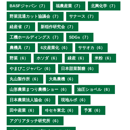
BASFジャパン（7）
福農産業（7）
北興化学（7）
野菜流通カット協議会（7）
サナース（7）
経産省（7）
新稲作研究会（7）
工機ホールディングス（7）
SDGs（7）
農機具（7）
6次産業化（6）
ササオカ（6）
野菜（6）
ホソダ（6）
緑産（6）
米粉（6）
やまびこジャパン（6）
日本甜菜製糖（6）
丸山製作所（6）
大島農機（6）
山形農業まつり農機ショー（6）
油圧ショベル（6）
日本農業法人協会（6）
現地ルポ（6）
田中産業（6）
ヰセキ東北（6）
予算（6）
アグリアタッチ研究所（6）