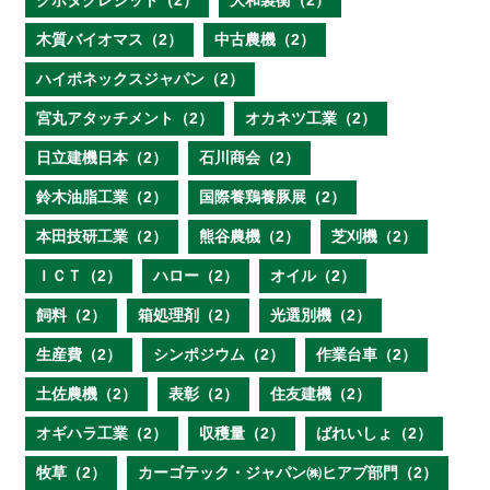
クボタクレジット（2）
大和製衡（2）
木質バイオマス（2）
中古農機（2）
ハイポネックスジャパン（2）
宮丸アタッチメント（2）
オカネツ工業（2）
日立建機日本（2）
石川商会（2）
鈴木油脂工業（2）
国際養鶏養豚展（2）
本田技研工業（2）
熊谷農機（2）
芝刈機（2）
ＩＣＴ（2）
ハロー（2）
オイル（2）
飼料（2）
箱処理剤（2）
光選別機（2）
生産費（2）
シンポジウム（2）
作業台車（2）
土佐農機（2）
表彰（2）
住友建機（2）
オギハラ工業（2）
収穫量（2）
ばれいしょ（2）
牧草（2）
カーゴテック・ジャパン㈱ヒアブ部門（2）