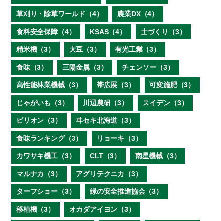
草刈り・除草ワールド（4）
農業DX（4）
食料安全保障（4）
KSAS（4）
土づくり（3）
精米機（3）
大豆（3）
有光工業（3）
食味（3）
三陽金属（3）
チェンソー（3）
高性能林業機械（3）
帯広展（3）
可変施肥（3）
じゃがいも（3）
川辺農研（3）
スイデン（3）
ピリオン（3）
ヰセキ北海道（3）
食味ランキング（3）
リョーキ（3）
カワサキ機工（3）
CLT（3）
南星機械（3）
マルナカ（3）
アグリテクニカ（3）
ターフショー（3）
緑の安全推進協会（3）
移植機（3）
オカダアイヨン（3）