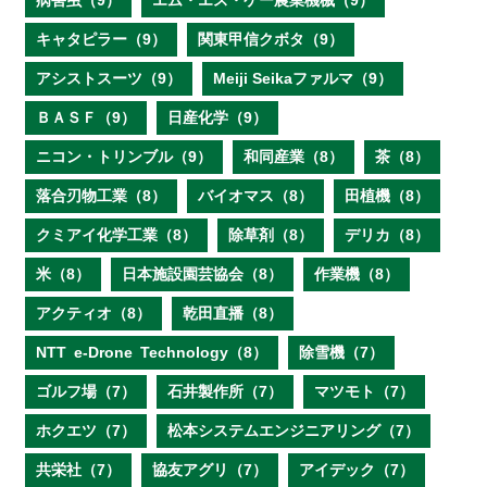
病害虫（9）
エム・エス・ケー農業機械（9）
キャタピラー（9）
関東甲信クボタ（9）
アシストスーツ（9）
Meiji Seikaファルマ（9）
ＢＡＳＦ（9）
日産化学（9）
ニコン・トリンブル（9）
和同産業（8）
茶（8）
落合刃物工業（8）
バイオマス（8）
田植機（8）
クミアイ化学工業（8）
除草剤（8）
デリカ（8）
米（8）
日本施設園芸協会（8）
作業機（8）
アクティオ（8）
乾田直播（8）
NTT e‐Drone Technology（8）
除雪機（7）
ゴルフ場（7）
石井製作所（7）
マツモト（7）
ホクエツ（7）
松本システムエンジニアリング（7）
共栄社（7）
協友アグリ（7）
アイデック（7）