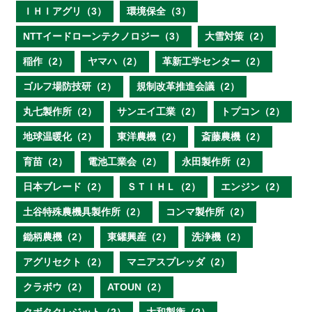
ＩＨＩアグリ（3）
環境保全（3）
NTTイードローンテクノロジー（3）
大雪対策（2）
稲作（2）
ヤマハ（2）
革新工学センター（2）
ゴルフ場防技研（2）
規制改革推進会議（2）
丸七製作所（2）
サンエイ工業（2）
トプコン（2）
地球温暖化（2）
東洋農機（2）
斎藤農機（2）
育苗（2）
電池工業会（2）
永田製作所（2）
日本ブレード（2）
ＳＴＩＨＬ（2）
エンジン（2）
土谷特殊農機具製作所（2）
コンマ製作所（2）
鋤柄農機（2）
東罐興産（2）
洗浄機（2）
アグリセクト（2）
マニアスプレッダ（2）
クラボウ（2）
ATOUN（2）