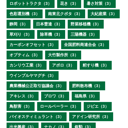
ロボットトラクタ（3）
花き（3）
暑さ対策（3）
色彩選別機（3）
南東北クボタ（3）
大紀産業（3）
静岡（3）
日本曹達（3）
野菜移植機（3）
草刈り（3）
除草機（3）
三陽機器（3）
カーボンオフセット（3）
全国肥料商連合会（3）
オプティム（3）
大竹製作所（3）
カンリウ工業（3）
アポロ（3）
籾すり機（3）
ウインブルヤマグチ（3）
農業機械公正取引協議会（3）
肥料散布機（3）
アキレス（3）
ブロワ（3）
福島県（3）
鳥獣害（3）
ロールベーラー（3）
ジビエ（3）
バイオスティミュラント（3）
アドイン研究所（3）
出光興産（3）
ナカノ（3）
叙勲（3）