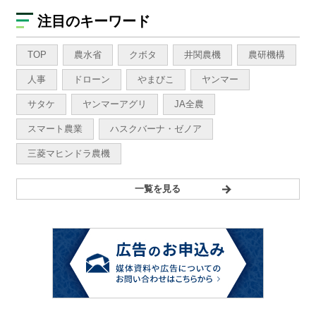
注目のキーワード
TOP
農水省
クボタ
井関農機
農研機構
人事
ドローン
やまびこ
ヤンマー
サタケ
ヤンマーアグリ
JA全農
スマート農業
ハスクバーナ・ゼノア
三菱マヒンドラ農機
一覧を見る