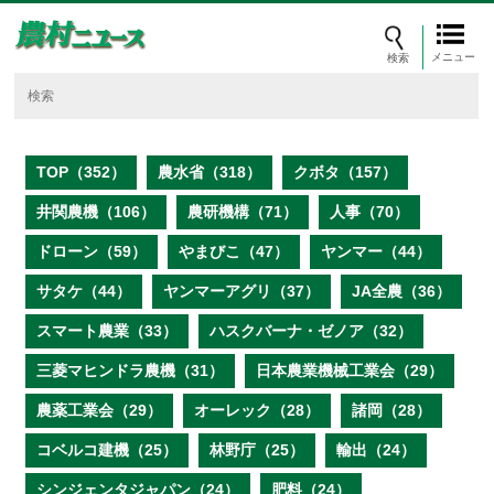
メニュー
TOP（352）
農水省（318）
クボタ（157）
井関農機（106）
農研機構（71）
人事（70）
ドローン（59）
やまびこ（47）
ヤンマー（44）
サタケ（44）
ヤンマーアグリ（37）
JA全農（36）
スマート農業（33）
ハスクバーナ・ゼノア（32）
三菱マヒンドラ農機（31）
日本農業機械工業会（29）
農薬工業会（29）
オーレック（28）
諸岡（28）
コベルコ建機（25）
林野庁（25）
輸出（24）
シンジェンタジャパン（24）
肥料（24）