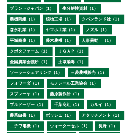
ブラントジャパン（1）
生分解性資材（1）
農機商組（1）
植物工場（1）
クバンランド社（1）
森永乳業（1）
ヤマホ工業（1）
ノズル（1）
平城商事（1）
藤木農機（1）
人事異動 （1）
クボタファーム（1）
ＪＧＡＰ（1）
全国農業会議所（1）
土壌消毒（1）
ソーラーシェアリング（1）
三菱農機販売（1）
フォワーダ（1）
モノレール工業協会（1）
スプレーヤ（1）
藤原製作所（1）
ブルドーザー（1）
千葉商組（1）
カルイ（1）
農業白書（1）
ボッシュ（1）
アタッチメント（1）
ニチワ電機（1）
ウォーターセル（1）
長野（1）