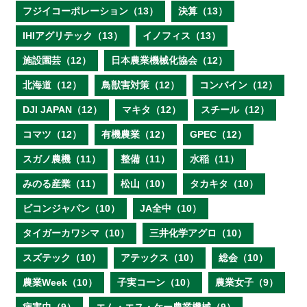
フジイコーポレーション（13）
決算（13）
IHIアグリテック（13）
イノフィス（13）
施設園芸（12）
日本農業機械化協会（12）
北海道（12）
鳥獣害対策（12）
コンバイン（12）
DJI JAPAN（12）
マキタ（12）
スチール（12）
コマツ（12）
有機農業（12）
GPEC（12）
スガノ農機（11）
整備（11）
水稲（11）
みのる産業（11）
松山（10）
タカキタ（10）
ビコンジャパン（10）
JA全中（10）
タイガーカワシマ（10）
三井化学アグロ（10）
スズテック（10）
アテックス（10）
総会（10）
農業Week（10）
子実コーン（10）
農業女子（9）