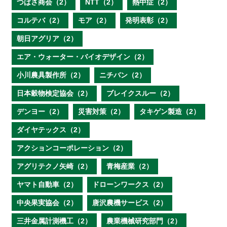
つばさ商会（2）
NTT（2）
熱中症（2）
コルテバ（2）
モア（2）
発明表彰（2）
朝日アグリア（2）
エア・ウォーター・バイオデザイン（2）
小川農具製作所（2）
ニチバン（2）
日本穀物検定協会（2）
ブレイクスルー（2）
デンヨー（2）
災害対策（2）
タキゲン製造（2）
ダイヤテックス（2）
アクションコーポレーション（2）
アグリテクノ矢崎（2）
青梅産業（2）
ヤマト自動車（2）
ドローンワークス（2）
中央果実協会（2）
唐沢農機サービス（2）
三井金属計測機工（2）
農業機械研究部門（2）