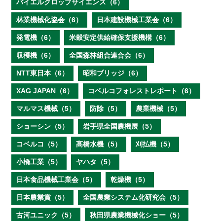
バイエルクロップサイエンス（6）
林業機械化協会（6）
日本建設機械工業会（6）
発電機（6）
米穀安定供給確保支援機構（6）
収穫機（6）
全国森林組合連合会（6）
NTT東日本（6）
昭和ブリッジ（6）
XAG JAPAN（6）
コベルコフォレストレポート（6）
マルマス機械（5）
防除（5）
農業機械（5）
ショーシン（5）
岩手県全国農機展（5）
コベルコ（5）
髙橋水機（5）
刈払機（5）
小橋工業（5）
ヤハタ（5）
日本食品機械工業会（5）
乾燥機（5）
日本農業賞（5）
全国農業システム化研究会（5）
古河ユニック（5）
秋田県農業機械化ショー（5）