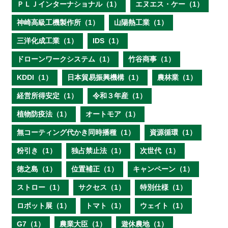
ＰＬＪインターナショナル（1）
エヌエス・ケー（1）
神崎高級工機製作所（1）
山陽熱工業（1）
三洋化成工業（1）
IDS（1）
ドローンワークシステム（1）
竹谷商事（1）
KDDI（1）
日本貿易振興機構（1）
農林業（1）
経営所得安定（1）
令和３年産（1）
植物防疫法（1）
オートモア（1）
無コーティング代かき同時播種（1）
資源循環（1）
粉引き（1）
独占禁止法（1）
次世代（1）
徳之島（1）
位置補正（1）
キャンペーン（1）
ストロー（1）
サクセス（1）
特別仕様（1）
ロボット展（1）
トマト（1）
ウェイト（1）
G7（1）
農業大臣（1）
遊休農地（1）