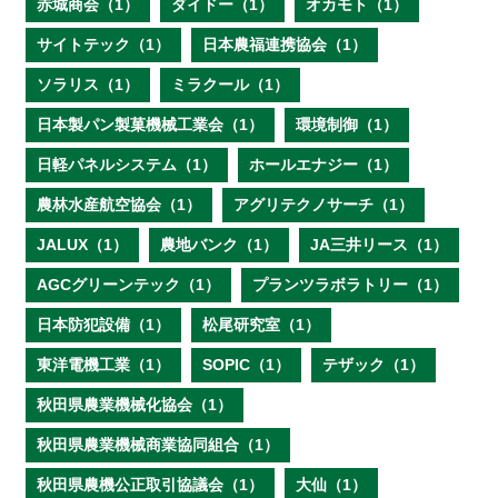
赤城商会（1）
ダイドー（1）
オカモト（1）
サイトテック（1）
日本農福連携協会（1）
ソラリス（1）
ミラクール（1）
日本製パン製菓機械工業会（1）
環境制御（1）
日軽パネルシステム（1）
ホールエナジー（1）
農林水産航空協会（1）
アグリテクノサーチ（1）
JALUX（1）
農地バンク（1）
JA三井リース（1）
AGCグリーンテック（1）
プランツラボラトリー（1）
日本防犯設備（1）
松尾研究室（1）
東洋電機工業（1）
SOPIC（1）
テザック（1）
秋田県農業機械化協会（1）
秋田県農業機械商業協同組合（1）
秋田県農機公正取引協議会（1）
大仙（1）