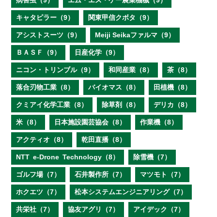
病害虫（9）
エム・エス・ケー農業機械（9）
キャタピラー（9）
関東甲信クボタ（9）
アシストスーツ（9）
Meiji Seikaファルマ（9）
ＢＡＳＦ（9）
日産化学（9）
ニコン・トリンブル（9）
和同産業（8）
茶（8）
落合刃物工業（8）
バイオマス（8）
田植機（8）
クミアイ化学工業（8）
除草剤（8）
デリカ（8）
米（8）
日本施設園芸協会（8）
作業機（8）
アクティオ（8）
乾田直播（8）
NTT e‐Drone Technology（8）
除雪機（7）
ゴルフ場（7）
石井製作所（7）
マツモト（7）
ホクエツ（7）
松本システムエンジニアリング（7）
共栄社（7）
協友アグリ（7）
アイデック（7）