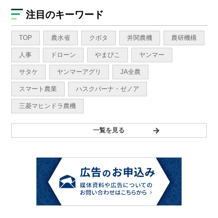
注目のキーワード
TOP
農水省
クボタ
井関農機
農研機構
人事
ドローン
やまびこ
ヤンマー
サタケ
ヤンマーアグリ
JA全農
スマート農業
ハスクバーナ・ゼノア
三菱マヒンドラ農機
一覧を見る