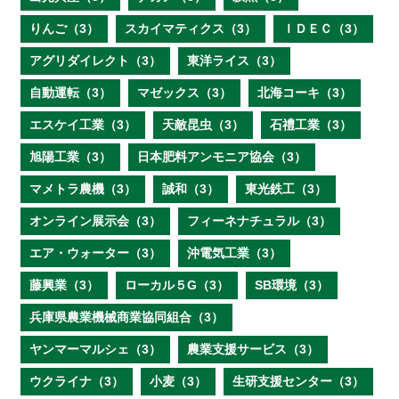
りんご（3）
スカイマティクス（3）
ＩＤＥＣ（3）
アグリダイレクト（3）
東洋ライス（3）
自動運転（3）
マゼックス（3）
北海コーキ（3）
エスケイ工業（3）
天敵昆虫（3）
石禮工業（3）
旭陽工業（3）
日本肥料アンモニア協会（3）
マメトラ農機（3）
誠和（3）
東光鉄工（3）
オンライン展示会（3）
フィーネナチュラル（3）
エア・ウォーター（3）
沖電気工業（3）
藤興業（3）
ローカル５G（3）
SB環境（3）
兵庫県農業機械商業協同組合（3）
ヤンマーマルシェ（3）
農業支援サービス（3）
ウクライナ（3）
小麦（3）
生研支援センター（3）