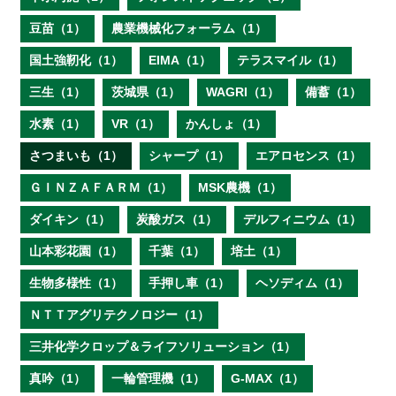
豆苗（1）
農業機械化フォーラム（1）
国土強靭化（1）
EIMA（1）
テラスマイル（1）
三生（1）
茨城県（1）
WAGRI（1）
備蓄（1）
水素（1）
VR（1）
かんしょ（1）
さつまいも（1）
シャープ（1）
エアロセンス（1）
ＧＩＮＺＡＦＡＲＭ（1）
MSK農機（1）
ダイキン（1）
炭酸ガス（1）
デルフィニウム（1）
山本彩花園（1）
千葉（1）
培土（1）
生物多様性（1）
手押し車（1）
ヘソディム（1）
ＮＴＴアグリテクノロジー（1）
三井化学クロップ＆ライフソリューション（1）
真吟（1）
一輪管理機（1）
G-MAX（1）