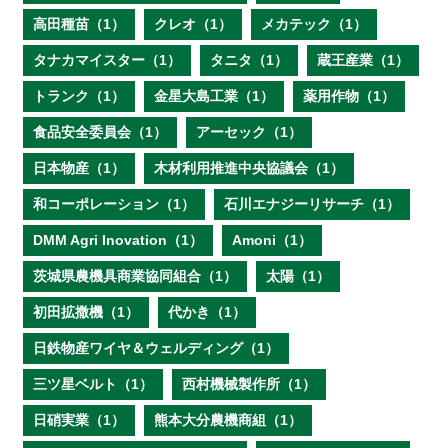
高田種苗（1）
クレオ（1）
メカテック（1）
タナカマイスター（1）
タニタ（1）
蔵王産業（1）
トランク（1）
金星大島工業（1）
薬用作物（1）
食品安全委員会（1）
アーセック（1）
日本物産（1）
木材利用推進中央協議会（1）
和コーポレーション（1）
石川エナジーリサーチ（1）
DMM Agri Inovation（1）
Amoni（1）
茨城県農機具商業協同組合（1）
太陽（1）
初田拡撒機（1）
代かき（1）
日鉄物産ワイヤ＆ウェルディング（1）
三ツ星ベルト（1）
西村機械製作所（1）
日硝実業（1）
熊本大分農機商組（1）