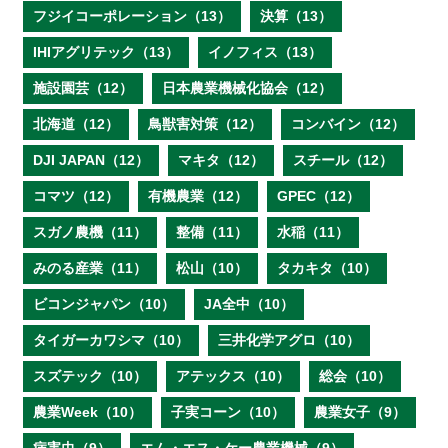
フジイコーポレーション（13）
決算（13）
IHIアグリテック（13）
イノフィス（13）
施設園芸（12）
日本農業機械化協会（12）
北海道（12）
鳥獣害対策（12）
コンバイン（12）
DJI JAPAN（12）
マキタ（12）
スチール（12）
コマツ（12）
有機農業（12）
GPEC（12）
スガノ農機（11）
整備（11）
水稲（11）
みのる産業（11）
松山（10）
タカキタ（10）
ビコンジャパン（10）
JA全中（10）
タイガーカワシマ（10）
三井化学アグロ（10）
スズテック（10）
アテックス（10）
総会（10）
農業Week（10）
子実コーン（10）
農業女子（9）