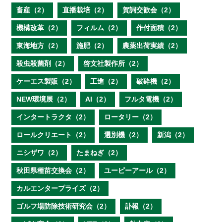
畜産（2）
直播栽培（2）
賀詞交歓会（2）
機構改革（2）
フィルム（2）
作付面積（2）
東海地方（2）
施肥（2）
農薬出荷実績（2）
殺虫殺菌剤（2）
啓文社製作所（2）
ケーエス製販（2）
工進（2）
破砕機（2）
NEW環境展（2）
AI（2）
フルタ電機（2）
インタートラクタ（2）
ロータリー（2）
ロールクリエート（2）
選別機（2）
新潟（2）
ニシザワ（2）
たまねぎ（2）
秋田県種苗交換会（2）
ユーピーアール（2）
カルエンタープライズ（2）
ゴルフ場防除技術研究会（2）
訃報（2）