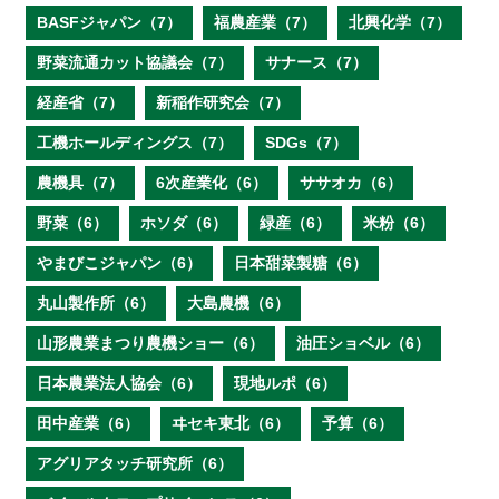
BASFジャパン（7）
福農産業（7）
北興化学（7）
野菜流通カット協議会（7）
サナース（7）
経産省（7）
新稲作研究会（7）
工機ホールディングス（7）
SDGs（7）
農機具（7）
6次産業化（6）
ササオカ（6）
野菜（6）
ホソダ（6）
緑産（6）
米粉（6）
やまびこジャパン（6）
日本甜菜製糖（6）
丸山製作所（6）
大島農機（6）
山形農業まつり農機ショー（6）
油圧ショベル（6）
日本農業法人協会（6）
現地ルポ（6）
田中産業（6）
ヰセキ東北（6）
予算（6）
アグリアタッチ研究所（6）