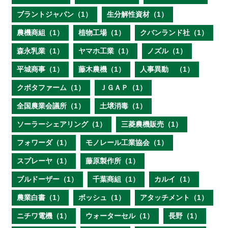
ブラントジャパン（1）
生分解性資材（1）
農機商組（1）
植物工場（1）
クバンランド社（1）
森永乳業（1）
ヤマホ工業（1）
ノズル（1）
平城商事（1）
藤木農機（1）
人事異動 （1）
クボタファーム（1）
ＪＧＡＰ（1）
全国農業会議所（1）
土壌消毒（1）
ソーラーシェアリング（1）
三菱農機販売（1）
フォワーダ（1）
モノレール工業協会（1）
スプレーヤ（1）
藤原製作所（1）
ブルドーザー（1）
千葉商組（1）
カルイ（1）
農業白書（1）
ボッシュ（1）
アタッチメント（1）
ニチワ電機（1）
ウォーターセル（1）
長野（1）