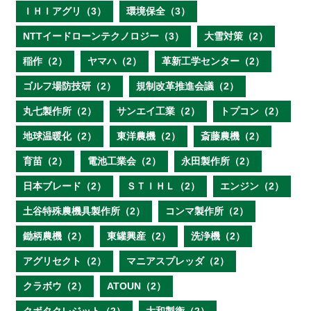
ＩＨＩアグリ（3）
環境保全（3）
NTTイードローンテクノロジー（3）
大雪対策（2）
稲作（2）
ヤマハ（2）
革新工学センター（2）
ゴルフ場防技研（2）
規制改革推進会議（2）
丸七製作所（2）
サンエイ工業（2）
トプコン（2）
地球温暖化（2）
東洋農機（2）
斎藤農機（2）
育苗（2）
電池工業会（2）
永田製作所（2）
日本ブレード（2）
ＳＴＩＨＬ（2）
エンジン（2）
土谷特殊農機具製作所（2）
コンマ製作所（2）
鋤柄農機（2）
東罐興産（2）
洗浄機（2）
アグリセクト（2）
マニアスプレッダ（2）
クラボウ（2）
ATOUN（2）