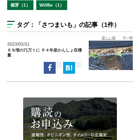
催芽（1）
WillBe（1）
タグ：
「さつまいも」
の記事（1件）
新しい順
古い順
2023/02/21
６％増の71万ｔに Ｒ４年産かんしょ収穫
量