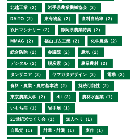
北越工業（2）
岩手県農業機械協会（2）
DAITO（2）
東海物産（2）
食料自給率（2）
双日マシナリー（2）
静岡県農業特集（2）
MMAG（2）
福山ゴム工業（2）
化学農薬（2）
総合防除（2）
参議院（2）
農地（2）
デジタル（2）
脱炭素（2）
農業農村（2）
タンザニア（2）
ヤマガタデザイン（2）
電動（2）
食料・農業・農村基本法（2）
持続可能性（2）
東京農業大学（2）
dji（2）
農林水産業（1）
いもち病（1）
岩手展（1）
21世紀米つくり会（1）
無人ヘリ（1）
自民党（1）
計量・計測（1）
麦作（1）