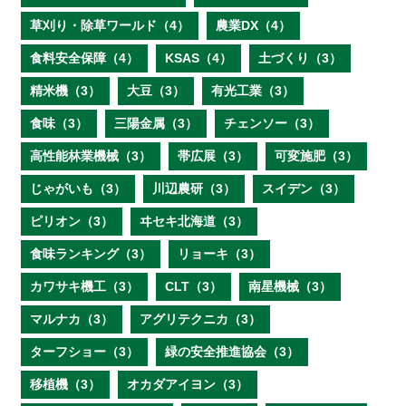
草刈り・除草ワールド（4）
農業DX（4）
食料安全保障（4）
KSAS（4）
土づくり（3）
精米機（3）
大豆（3）
有光工業（3）
食味（3）
三陽金属（3）
チェンソー（3）
高性能林業機械（3）
帯広展（3）
可変施肥（3）
じゃがいも（3）
川辺農研（3）
スイデン（3）
ピリオン（3）
ヰセキ北海道（3）
食味ランキング（3）
リョーキ（3）
カワサキ機工（3）
CLT（3）
南星機械（3）
マルナカ（3）
アグリテクニカ（3）
ターフショー（3）
緑の安全推進協会（3）
移植機（3）
オカダアイヨン（3）