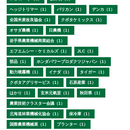
ヘッジトリマー（1）
バリカン（1）
デンカ（1）
全国米麦改良協会（1）
クボタケミックス（1）
オサダ農機（1）
日農機（1）
岩手県農業機械商業組合（1）
エフエムシー・ケミカルズ（1）
JLC（1）
部品（1）
ホンダパワープロダクツジャパン（1）
動力噴霧機（1）
イナダ（1）
タイガー（1）
クボタアグリサービス（1）
石原産業（1）
はかり（1）
玄米元氣堂（1）
秋田県（1）
農業技術クラスター会議（1）
北海道林業機械化協会（1）
保冷庫（1）
国際農業機械展（1）
プランター（1）