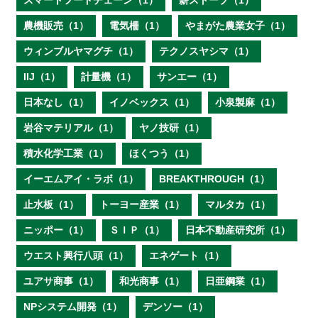
スマートフードチェーン（1）
薪ストーブ（1）
農機販売（1）
電気柵（1）
やまがた農業女子（1）
ウィンブルヤマグチ（1）
テクノスヤシマ（1）
IIJ（1）
計量機（1）
サンエー（1）
日本なし（1）
イノベックス（1）
小泉製麻（1）
岩谷マテリアル（1）
ヤノ技研（1）
積水化学工業（1）
ほくつう（1）
イーエムアイ・ラボ（1）
BREAKTHROUGH（1）
止水板（1）
トーヨー産業（1）
マルタカ（1）
ニッポー（1）
ＳＩＰ（1）
日本不動産研究所（1）
ウエスト興行八頭（1）
エネゲート（1）
ユアサ商事（1）
和光商事（1）
日亜鋼業（1）
NPシステム開発（1）
デンソー（1）