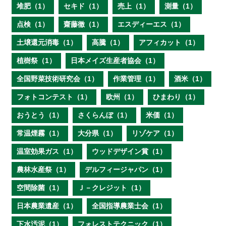
堆肥（1）
セキド（1）
売上（1）
測量（1）
点検（1）
齋藤徹（1）
エスディーエス（1）
土壌還元消毒（1）
高騰（1）
アフィカット（1）
植樹祭（1）
日本メイズ生産者協会（1）
全国野菜技術研究会（1）
作業管理（1）
酒米（1）
フォトコンテスト（1）
欧州（1）
ひまわり（1）
おうとう（1）
さくらんぼ（1）
米価（1）
常温煙霧（1）
大分県（1）
リゾケア（1）
温室効果ガス（1）
ウッドデザイン賞（1）
農林水産祭（1）
デルフィージャパン（1）
空間除菌（1）
Ｊ－クレジット（1）
日本農業遺産（1）
全国指導農業士会（1）
下水汚泥（1）
フォレストテクニック（1）