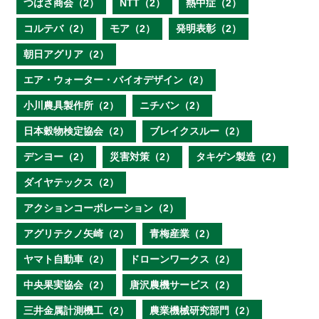
つばさ商会（2）
NTT（2）
熱中症（2）
コルテバ（2）
モア（2）
発明表彰（2）
朝日アグリア（2）
エア・ウォーター・バイオデザイン（2）
小川農具製作所（2）
ニチバン（2）
日本穀物検定協会（2）
ブレイクスルー（2）
デンヨー（2）
災害対策（2）
タキゲン製造（2）
ダイヤテックス（2）
アクションコーポレーション（2）
アグリテクノ矢崎（2）
青梅産業（2）
ヤマト自動車（2）
ドローンワークス（2）
中央果実協会（2）
唐沢農機サービス（2）
三井金属計測機工（2）
農業機械研究部門（2）