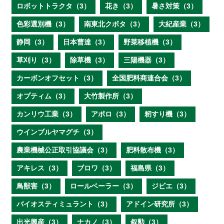
ロボットトラクタ（3）
花き（3）
暑さ対策（3）
色彩選別機（3）
南東北クボタ（3）
大紀産業（3）
静岡（3）
日本曹達（3）
野菜移植機（3）
草刈り（3）
除草機（3）
三陽機器（3）
カーボンオフセット（3）
全国肥料商連合会（3）
オプティム（3）
大竹製作所（3）
カンリウ工業（3）
アポロ（3）
籾すり機（3）
ウインブルヤマグチ（3）
農業機械公正取引協議会（3）
肥料散布機（3）
アキレス（3）
ブロワ（3）
福島県（3）
鳥獣害（3）
ロールベーラー（3）
ジビエ（3）
バイオスティミュラント（3）
アドイン研究所（3）
出光興産（3）
ナカノ（3）
叙勲（3）