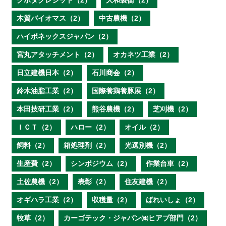
クボタクレジット（2）
大和製衡（2）
木質バイオマス（2）
中古農機（2）
ハイポネックスジャパン（2）
宮丸アタッチメント（2）
オカネツ工業（2）
日立建機日本（2）
石川商会（2）
鈴木油脂工業（2）
国際養鶏養豚展（2）
本田技研工業（2）
熊谷農機（2）
芝刈機（2）
ＩＣＴ（2）
ハロー（2）
オイル（2）
飼料（2）
箱処理剤（2）
光選別機（2）
生産費（2）
シンポジウム（2）
作業台車（2）
土佐農機（2）
表彰（2）
住友建機（2）
オギハラ工業（2）
収穫量（2）
ばれいしょ（2）
牧草（2）
カーゴテック・ジャパン㈱ヒアブ部門（2）