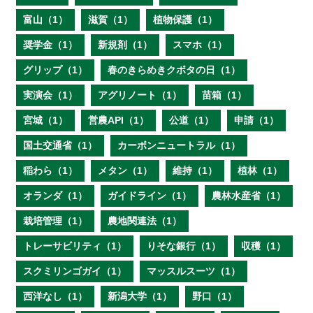
富山（1）
滋賀（1）
植物保護（1）
奨学金（1）
新規剤（1）
スマホ（1）
グリップ（1）
春のきらめきクボタの日（1）
実演会（1）
アグリノート（1）
苗箱（1）
宮城（1）
営農API（1）
公道（1）
申請（1）
国土交通省（1）
カーボンニュートラル（1）
稲わら（1）
メタン（1）
維持（1）
植林（1）
オランダ（1）
ガイドライン（1）
農林水産省（1）
栽培管理（1）
農地関連法（1）
トレーサビリティ（1）
りそな銀行（1）
収穫（1）
スクミリンゴガイ（1）
マッスルスーツ（1）
西洋なし（1）
新潟大学（1）
野口（1）