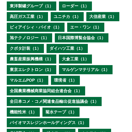
東洋製罐グループ（1）
ローダー（1）
高圧ガス工業（1）
ユニチカ（1）
大信産業（1）
ピィアイシィ・バイオ（1）
エー・ワン（1）
旭テクノロジー（1）
日本国際博覧会協会（1）
クボタ計装（1）
ダイハツ工業（1）
農畜産業振興機構（1）
大倉工業（1）
東京エレクトロン（1）
マルゲンマテリアル（1）
マルエムPOP（1）
環境省（1）
全国農業機械商業協同組合連合会（1）
全日本コメ・コメ関連食品輸出促進協議会（1）
機能性米（1）
菊水テープ（1）
バイオマスレジンホールディングス（1）