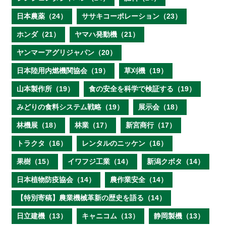
日本農薬（24）
ササキコーポレーション（23）
ホンダ（21）
ヤマハ発動機（21）
ヤンマーアグリジャパン（20）
日本陸用内燃機関協会（19）
草刈機（19）
山本製作所（19）
食の安全を科学で検証する（19）
みどりの食料システム戦略（19）
展示会（18）
林機展（18）
林業（17）
新宮商行（17）
トラクタ（16）
レンタルのニッケン（16）
果樹（15）
イワフジ工業（14）
新潟クボタ（14）
日本植物防疫協会（14）
農作業安全（14）
【特別寄稿】農業機械革新の歴史を語る（14）
日立建機（13）
キャニコム（13）
静岡製機（13）