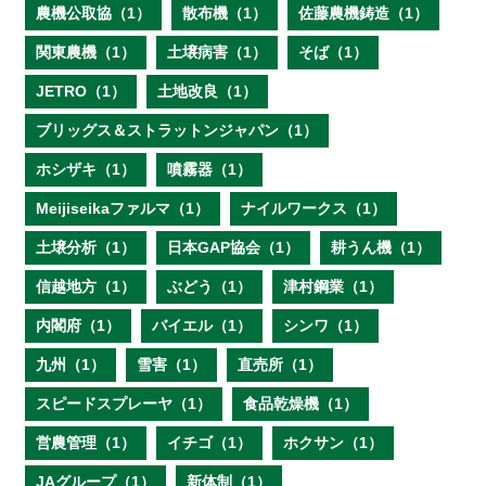
農機公取協（1）
散布機（1）
佐藤農機鋳造（1）
関東農機（1）
土壌病害（1）
そば（1）
JETRO（1）
土地改良（1）
ブリッグス＆ストラットンジャパン（1）
ホシザキ（1）
噴霧器（1）
Meijiseikaファルマ（1）
ナイルワークス（1）
土壌分析（1）
日本GAP協会（1）
耕うん機（1）
信越地方（1）
ぶどう（1）
津村鋼業（1）
内閣府（1）
バイエル（1）
シンワ（1）
九州（1）
雪害（1）
直売所（1）
スピードスプレーヤ（1）
食品乾燥機（1）
営農管理（1）
イチゴ（1）
ホクサン（1）
JAグループ（1）
新体制（1）