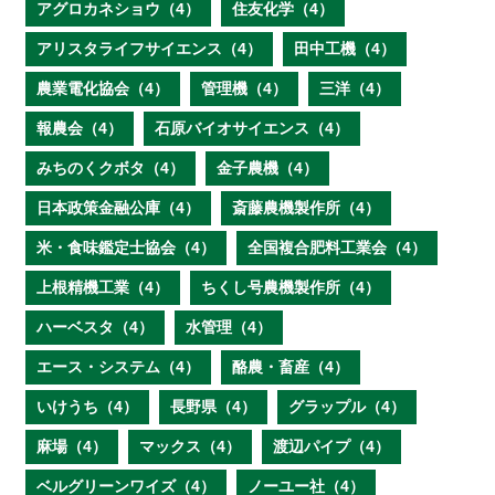
アグロカネショウ（4）
住友化学（4）
アリスタライフサイエンス（4）
田中工機（4）
農業電化協会（4）
管理機（4）
三洋（4）
報農会（4）
石原バイオサイエンス（4）
みちのくクボタ（4）
金子農機（4）
日本政策金融公庫（4）
斎藤農機製作所（4）
米・食味鑑定士協会（4）
全国複合肥料工業会（4）
上根精機工業（4）
ちくし号農機製作所（4）
ハーベスタ（4）
水管理（4）
エース・システム（4）
酪農・畜産（4）
いけうち（4）
長野県（4）
グラップル（4）
麻場（4）
マックス（4）
渡辺パイプ（4）
ベルグリーンワイズ（4）
ノーユー社（4）