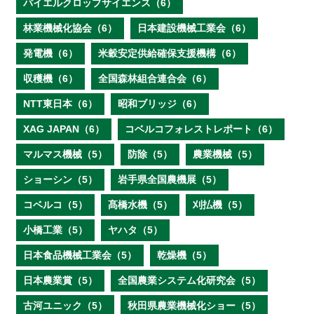
バイエルクロップサイエンス（6）
林業機械化協会（6）
日本建設機械工業会（6）
発電機（6）
米穀安定供給確保支援機構（6）
収穫機（6）
全国森林組合連合会（6）
NTT東日本（6）
昭和ブリッジ（6）
XAG JAPAN（6）
コベルコフォレストレポート（6）
マルマス機械（5）
防除（5）
農業機械（5）
ショーシン（5）
岩手県全国農機展（5）
コベルコ（5）
髙橋水機（5）
刈払機（5）
小橋工業（5）
ヤハタ（5）
日本食品機械工業会（5）
乾燥機（5）
日本農業賞（5）
全国農業システム化研究会（5）
古河ユニック（5）
秋田県農業機械化ショー（5）