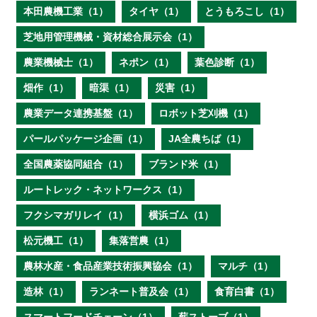
本田農機工業（1）
タイヤ（1）
とうもろこし（1）
芝地用管理機械・資材総合展示会（1）
農業機械士（1）
ネポン（1）
葉色診断（1）
畑作（1）
暗渠（1）
災害（1）
農業データ連携基盤（1）
ロボット芝刈機（1）
パールパッケージ企画（1）
JA全農ちば（1）
全国農薬協同組合（1）
ブランド米（1）
ルートレック・ネットワークス（1）
フクシマガリレイ（1）
横浜ゴム（1）
松元機工（1）
集落営農（1）
農林水産・食品産業技術振興協会（1）
マルチ（1）
造林（1）
ランネート普及会（1）
食育白書（1）