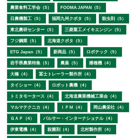
農業食料工学会（5）
FOOMA JAPAN（5）
日農機製工（5）
福岡九州クボタ（5）
殺虫剤（5）
東北農研センター（5）
三菱重工メイキエンジン（5）
フジ鋼業（5）
北海道クボタ（5）
ETG Japan（5）
新商品（5）
ロボテック（5）
岩手県農業特集（5）
農薬（5）
播種機（4）
大橋（4）
冨士トレーラー製作所（4）
タイショー（4）
ロボット農機（4）
トミタモータース（4）
北海道農業機械工業会（4）
マルマテクニカ（4）
ＩＰＭ（4）
岡山農栄社（4）
ＧＡＰ（4）
パルサー・インターナショナル（4）
伊東電機（4）
殺菌剤（4）
北村製作所（4）