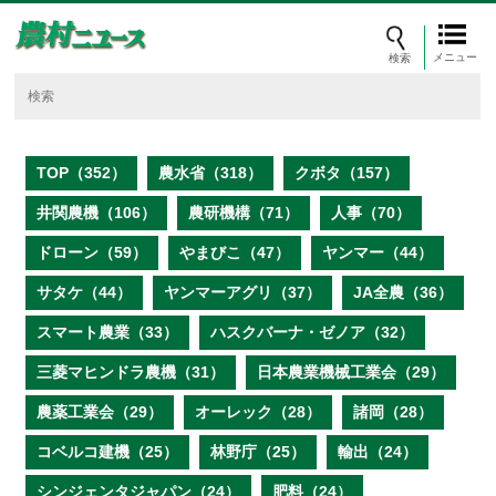
メニュー
TOP（352）
農水省（318）
クボタ（157）
井関農機（106）
農研機構（71）
人事（70）
ドローン（59）
やまびこ（47）
ヤンマー（44）
サタケ（44）
ヤンマーアグリ（37）
JA全農（36）
スマート農業（33）
ハスクバーナ・ゼノア（32）
三菱マヒンドラ農機（31）
日本農業機械工業会（29）
農薬工業会（29）
オーレック（28）
諸岡（28）
コベルコ建機（25）
林野庁（25）
輸出（24）
シンジェンタジャパン（24）
肥料（24）