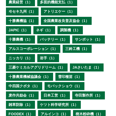
農業経営（1）
多面的機能支払（1）
ヰセキ九州（1）
アトリエケー（1）
十勝農機協（1）
全国農業改良普及協会（1）
JAPIC（1）
ネギ（1）
調製機（1）
十勝農機（1）
バッテリー（1）
サンポット（1）
アルスコーポレーション（1）
三鈴工機（1）
ニッカリ（1）
岩手（1）
三菱ケミカルアグリドリーム（1）
JAさいたま（1）
十勝農業機械協議会（1）
雪印種苗（1）
中四国クボタ（1）
モバックショウ（1）
麦作共励会（1）
日本工営（1）
寺田製作所（1）
雑草防除（1）
ケツト科学研究所（1）
FOODEX（1）
アルインコ（1）
樹木粉砕機（1）