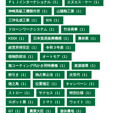
ＰＬＪインターナショナル（1）
エヌエス・ケー（1）
神崎高級工機製作所（1）
山陽熱工業（1）
三洋化成工業（1）
IDS（1）
ドローンワークシステム（1）
竹谷商事（1）
KDDI（1）
日本貿易振興機構（1）
農林業（1）
経営所得安定（1）
令和３年産（1）
植物防疫法（1）
オートモア（1）
無コーティング代かき同時播種（1）
資源循環（1）
粉引き（1）
独占禁止法（1）
次世代（1）
徳之島（1）
位置補正（1）
キャンペーン（1）
ストロー（1）
サクセス（1）
特別仕様（1）
ロボット展（1）
トマト（1）
ウェイト（1）
G7（1）
農業大臣（1）
遊休農地（1）