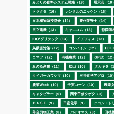
みどりの食料システム戦略（19）
展示会（18
トラクタ（16）
レンタルのニッケン（16）
日本植物防疫協会（14）
農作業安全（14）
日立建機（13）
キャニコム（13）
静岡製
IHIアグリテック（13）
イノフィス（13）
鳥獣害対策（12）
コンバイン（12）
DJI
コマツ（12）
有機農業（12）
GPEC（12
みのる産業（11）
松山（10）
タカキタ（1
タイガーカワシマ（10）
三井化学アグロ（10
農業Week（10）
子実コーン（10）
農業女
キャタピラー（9）
関東甲信クボタ（9）
ＢＡＳＦ（9）
日産化学（9）
ニコン・ト
落合刃物工業（8）
バイオマス（8）
田植