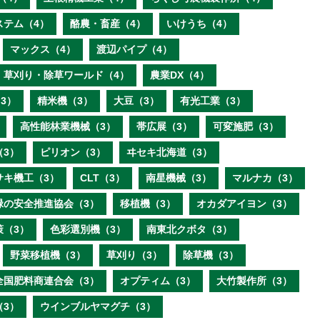
ステム（4）
酪農・畜産（4）
いけうち（4）
マックス（4）
渡辺パイプ（4）
草刈り・除草ワールド（4）
農業DX（4）
3）
精米機（3）
大豆（3）
有光工業（3）
高性能林業機械（3）
帯広展（3）
可変施肥（3）
（3）
ピリオン（3）
ヰセキ北海道（3）
サキ機工（3）
CLT（3）
南星機械（3）
マルナカ（3）
緑の安全推進協会（3）
移植機（3）
オカダアイヨン（3）
策（3）
色彩選別機（3）
南東北クボタ（3）
野菜移植機（3）
草刈り（3）
除草機（3）
全国肥料商連合会（3）
オプティム（3）
大竹製作所（3）
（3）
ウインブルヤマグチ（3）