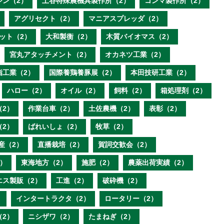
ジン（2）
土谷特殊農機具製作所（2）
コンマ製作所（2）
アグリセクト（2）
マニアスプレッダ（2）
ット（2）
大和製衡（2）
木質バイオマス（2）
宮丸アタッチメント（2）
オカネツ工業（2）
脂工業（2）
国際養鶏養豚展（2）
本田技研工業（2）
ハロー（2）
オイル（2）
飼料（2）
箱処理剤（2）
（2）
作業台車（2）
土佐農機（2）
表彰（2）
（2）
ばれいしょ（2）
牧草（2）
産（2）
直播栽培（2）
賀詞交歓会（2）
）
東海地方（2）
施肥（2）
農薬出荷実績（2）
エス製販（2）
工進（2）
破砕機（2）
）
インタートラクタ（2）
ロータリー（2）
（2）
ニシザワ（2）
たまねぎ（2）