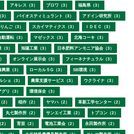
）
アキレス（3）
ブロワ（3）
福島県（3）
（3）
バイオスティミュラント（3）
アドイン研究所（3）
りんご（3）
スカイマティクス（3）
ＩＤＥＣ（3）
自動運転（3）
マゼックス（3）
北海コーキ（3）
業（3）
旭陽工業（3）
日本肥料アンモニア協会（3）
）
オンライン展示会（3）
フィーネナチュラル（3）
藤興業（3）
ローカル５G（3）
SB環境（3）
ルシェ（3）
農業支援サービス（3）
ウクライナ（3）
アグリ（3）
環境保全（3）
（2）
稲作（2）
ヤマハ（2）
革新工学センター（2）
丸七製作所（2）
サンエイ工業（2）
トプコン（2）
（2）
育苗（2）
電池工業会（2）
永田製作所（2）