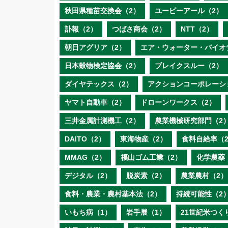
秋田県種苗交換会（2）
ユーピーアール（2）
訃報（2）
つばさ商会（2）
NTT（2）
朝日アグリア（2）
エア・ウォーター・バイオ
日本穀物検定協会（2）
ブレイクスルー（2）
ダイヤテックス（2）
アクションコーポレーシ
ヤマト自動車（2）
ドローンワークス（2）
三井金属計測機工（2）
農業機械研究部門（2
DAITO（2）
東海物産（2）
食料自給率（
MMAG（2）
福山ゴム工業（2）
化学農薬
デジタル（2）
脱炭素（2）
農業農村（2）
食料・農業・農村基本法（2）
持続可能性（2
いもち病（1）
岩手展（1）
21世紀米つく