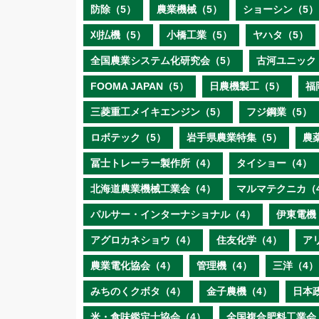
防除（5）
農業機械（5）
ショーシン（5）
刈払機（5）
小橋工業（5）
ヤハタ（5）
全国農業システム化研究会（5）
古河ユニック
FOOMA JAPAN（5）
日農機製工（5）
福
三菱重工メイキエンジン（5）
フジ鋼業（5）
ロボテック（5）
岩手県農業特集（5）
農
冨士トレーラー製作所（4）
タイショー（4）
北海道農業機械工業会（4）
マルマテクニカ（
パルサー・インターナショナル（4）
伊東電機
アグロカネショウ（4）
住友化学（4）
ア
農業電化協会（4）
管理機（4）
三洋（4）
みちのくクボタ（4）
金子農機（4）
日本
米・食味鑑定士協会（4）
全国複合肥料工業会