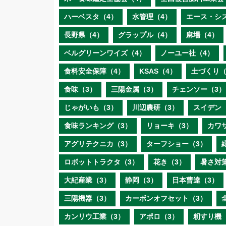
ハーベスタ（4）
水管理（4）
エース・シ
長野県（4）
グラップル（4）
麻場（4）
ベルグリーンワイズ（4）
ノーユー社（4）
食料安全保障（4）
KSAS（4）
土づくり（
食味（3）
三陽金属（3）
チェンソー（3）
じゃがいも（3）
川辺農研（3）
スイデン
食味ランキング（3）
リョーキ（3）
カワ
アグリテクニカ（3）
ターフショー（3）
ロボットトラクタ（3）
花き（3）
暑さ対
大紀産業（3）
静岡（3）
日本曹達（3）
三陽機器（3）
カーボンオフセット（3）
カンリウ工業（3）
アポロ（3）
籾すり機