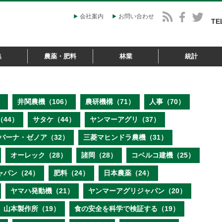
会社案内
お問い合わせ
TE
集
農薬・肥料
林業
統計
）
井関農機（106）
農研機構（71）
人事（70）
44）
サタケ（44）
ヤンマーアグリ（37）
バーナ・ゼノア（32）
三菱マヒンドラ農機（31）
オーレック（28）
諸岡（28）
コベルコ建機（25）
ャパン（24）
肥料（24）
日本農薬（24）
ヤマハ発動機（21）
ヤンマーアグリジャパン（20）
山本製作所（19）
食の安全を科学で検証する（19）