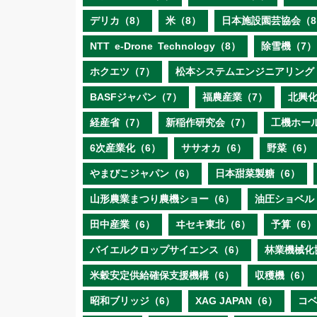
デリカ（8）
米（8）
日本施設園芸協会（8
NTT e‐Drone Technology（8）
除雪機（7）
ホクエツ（7）
松本システムエンジニアリング
BASFジャパン（7）
福農産業（7）
北興化
経産省（7）
新稲作研究会（7）
工機ホー
6次産業化（6）
ササオカ（6）
野菜（6）
やまびこジャパン（6）
日本甜菜製糖（6）
山形農業まつり農機ショー（6）
油圧ショベル
田中産業（6）
ヰセキ東北（6）
予算（6）
バイエルクロップサイエンス（6）
林業機械化
米穀安定供給確保支援機構（6）
収穫機（6）
昭和ブリッジ（6）
XAG JAPAN（6）
コ