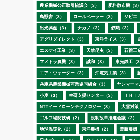
農業機械公正取引協議会（3）
肥料散布機（3
鳥獣害（3）
ロールベーラー（3）
ジビエ
出光興産（3）
ナカノ（3）
叙勲（3）
アグリダイレクト（3）
東洋ライス（3）
エスケイ工業（3）
天敵昆虫（3）
石禮工
マメトラ農機（3）
誠和（3）
東光鉄工（3
エア・ウォーター（3）
沖電気工業（3）
兵庫県農業機械商業協同組合（3）
ヤンマーマ
小麦（3）
生研支援センター（3）
ＩＨＩ
NTTイードローンテクノロジー（3）
大雪対策
ゴルフ場防技研（2）
規制改革推進会議（2）
地球温暖化（2）
東洋農機（2）
斎藤農機