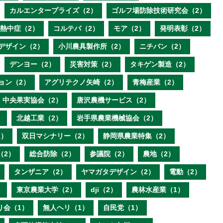
カルエンタープライズ（2）
ゴルフ場防除技術研究会（2）
熱中症（2）
コルテバ（2）
モア（2）
発明表彰（2）
デザイン（2）
小川農具製作所（2）
ニチバン（2）
デンヨー（2）
災害対策（2）
タキゲン製造（2）
ョン（2）
アグリテクノ矢崎（2）
青梅産業（2）
中央果実協会（2）
唐沢農機サービス（2）
）
北越工業（2）
岩手県農業機械協会（2）
2）
双日マシナリー（2）
静岡県農業特集（2）
（2）
総合防除（2）
参議院（2）
農地（2）
タンザニア（2）
ヤマガタデザイン（2）
電動（2）
）
東京農業大学（2）
dji（2）
農林水産業（1）
り会（1）
無人ヘリ（1）
自民党（1）