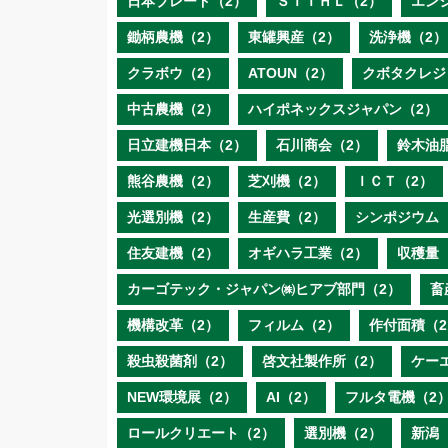
日本ブレード（2）
ＳＴＩＨＬ（2）
エン
鋤柄農機（2）
東罐興産（2）
洗浄機（2）
クラボウ（2）
ATOUN（2）
クボタクレジ
中古農機（2）
ハイポネックスジャパン（2）
日立建機日本（2）
石川商会（2）
鈴木油
熊谷農機（2）
芝刈機（2）
ＩＣＴ（2）
光選別機（2）
生産費（2）
シンポジウム
住友建機（2）
オギハラ工業（2）
収穫量
カーゴテック・ジャパン㈱ヒアブ部門（2）
畜
機構改革（2）
フィルム（2）
作付面積（2
殺虫殺菌剤（2）
啓文社製作所（2）
ケー
NEW環境展（2）
AI（2）
フルタ電機（2
ロールクリエート（2）
選別機（2）
新潟