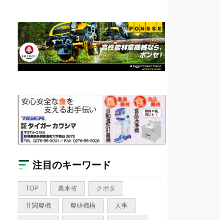
注目のキーワード
TOP
農水省
クボタ
井関農機
農研機構
人事