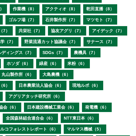
）
作業機（8）
アクティオ（8）
乾田直播（8）
ゴルフ場（7）
石井製作所（7）
マツモト（7）
（7）
共栄社（7）
協友アグリ（7）
アイデック（7）
学（7）
野菜流通カット協議会（7）
サナース（7）
ルディングス（7）
SDGs（7）
農機具（7）
ホソダ（6）
緑産（6）
米粉（6）
丸山製作所（6）
大島農機（6）
（6）
日本農業法人協会（6）
現地ルポ（6）
アグリアタッチ研究所（6）
協会（6）
日本建設機械工業会（6）
発電機（6）
全国森林組合連合会（6）
NTT東日本（6）
ベルコフォレストレポート（6）
マルマス機械（5）