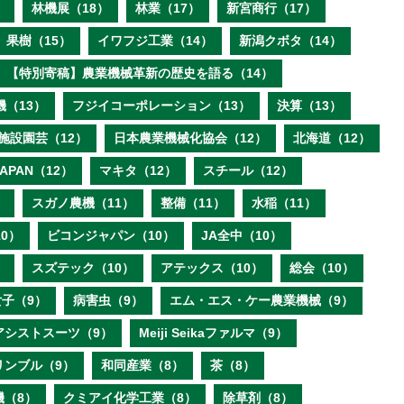
）
林機展（18）
林業（17）
新宮商行（17）
果樹（15）
イワフジ工業（14）
新潟クボタ（14）
【特別寄稿】農業機械革新の歴史を語る（14）
機（13）
フジイコーポレーション（13）
決算（13）
施設園芸（12）
日本農業機械化協会（12）
北海道（12）
 JAPAN（12）
マキタ（12）
スチール（12）
）
スガノ農機（11）
整備（11）
水稲（11）
0）
ビコンジャパン（10）
JA全中（10）
）
スズテック（10）
アテックス（10）
総会（10）
子（9）
病害虫（9）
エム・エス・ケー農業機械（9）
アシストスーツ（9）
Meiji Seikaファルマ（9）
リンブル（9）
和同産業（8）
茶（8）
機（8）
クミアイ化学工業（8）
除草剤（8）