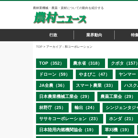
農林業機械・農薬・資材についての動向を紹介する
行政
業界動向
特
TOP
> アーカイブ：和コーポレーション
TOP（352）
農水省（318）
クボタ（157
ドローン（59）
やまびこ（47）
ヤンマー（
JA全農（36）
スマート農業（33）
ハスク
日本農業機械工業会（29）
農薬工業会（29）
林野庁（25）
輸出（24）
シンジェンタジ
ササキコーポレーション（23）
ホンダ（21）
日本陸用内燃機関協会（19）
草刈機（19）