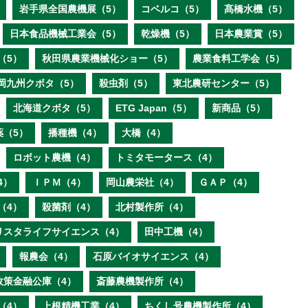
岩手県全国農機展（5）
コベルコ（5）
髙橋水機（5）
日本食品機械工業会（5）
乾燥機（5）
日本農業賞（5）
（5）
秋田県農業機械化ショー（5）
農業食料工学会（5）
岡九州クボタ（5）
殺虫剤（5）
東北農研センター（5）
北海道クボタ（5）
ETG Japan（5）
新商品（5）
薬（5）
播種機（4）
大橋（4）
ロボット農機（4）
トミタモータース（4）
4）
ＩＰＭ（4）
岡山農栄社（4）
ＧＡＰ（4）
（4）
殺菌剤（4）
北村製作所（4）
リスタライフサイエンス（4）
田中工機（4）
報農会（4）
石原バイオサイエンス（4）
政策金融公庫（4）
斎藤農機製作所（4）
（4）
上根精機工業（4）
ちくし号農機製作所（4）