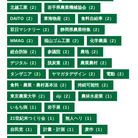
北越工業（2）
岩手県農業機械協会（2）
DAITO（2）
東海物産（2）
食料自給率（2）
双日マシナリー（2）
静岡県農業特集（2）
MMAG（2）
福山ゴム工業（2）
化学農薬（2）
総合防除（2）
参議院（2）
農地（2）
デジタル（2）
脱炭素（2）
農業農村（2）
タンザニア（2）
ヤマガタデザイン（2）
電動（2）
食料・農業・農村基本法（2）
持続可能性（2）
東京農業大学（2）
dji（2）
農林水産業（1）
いもち病（1）
岩手展（1）
21世紀米つくり会（1）
無人ヘリ（1）
自民党（1）
計量・計測（1）
麦作（1）