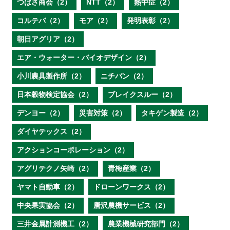
つばさ商会（2）
NTT（2）
熱中症（2）
コルテバ（2）
モア（2）
発明表彰（2）
朝日アグリア（2）
エア・ウォーター・バイオデザイン（2）
小川農具製作所（2）
ニチバン（2）
日本穀物検定協会（2）
ブレイクスルー（2）
デンヨー（2）
災害対策（2）
タキゲン製造（2）
ダイヤテックス（2）
アクションコーポレーション（2）
アグリテクノ矢崎（2）
青梅産業（2）
ヤマト自動車（2）
ドローンワークス（2）
中央果実協会（2）
唐沢農機サービス（2）
三井金属計測機工（2）
農業機械研究部門（2）