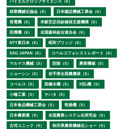
バイエルクロップサイエンス（6）
林業機械化協会（6）
日本建設機械工業会（6）
発電機（6）
米穀安定供給確保支援機構（6）
収穫機（6）
全国森林組合連合会（6）
NTT東日本（6）
昭和ブリッジ（6）
XAG JAPAN（6）
コベルコフォレストレポート（6）
マルマス機械（5）
防除（5）
農業機械（5）
ショーシン（5）
岩手県全国農機展（5）
コベルコ（5）
髙橋水機（5）
刈払機（5）
小橋工業（5）
ヤハタ（5）
日本食品機械工業会（5）
乾燥機（5）
日本農業賞（5）
全国農業システム化研究会（5）
古河ユニック（5）
秋田県農業機械化ショー（5）