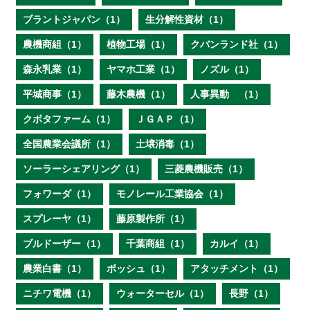
ブラントジャパン（1）
生分解性資材（1）
農機商組（1）
植物工場（1）
クバンランド社（1）
森永乳業（1）
ヤマホ工業（1）
ノズル（1）
平城商事（1）
藤木農機（1）
人事異動 （1）
クボタファーム（1）
ＪＧＡＰ（1）
全国農業会議所（1）
土壌消毒（1）
ソーラーシェアリング（1）
三菱農機販売（1）
フォワーダ（1）
モノレール工業協会（1）
スプレーヤ（1）
藤原製作所（1）
ブルドーザー（1）
千葉商組（1）
カルイ（1）
農業白書（1）
ボッシュ（1）
アタッチメント（1）
ニチワ電機（1）
ウォーターセル（1）
長野（1）