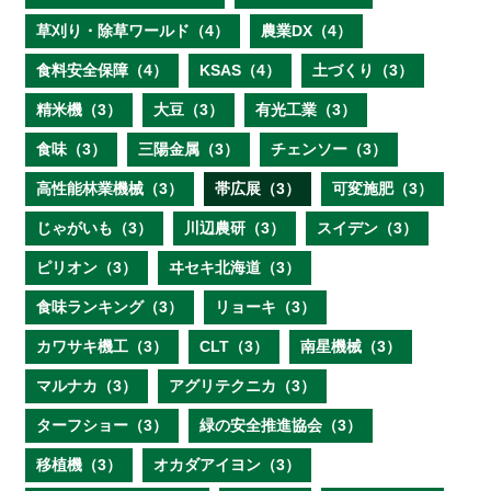
草刈り・除草ワールド（4）
農業DX（4）
食料安全保障（4）
KSAS（4）
土づくり（3）
精米機（3）
大豆（3）
有光工業（3）
食味（3）
三陽金属（3）
チェンソー（3）
高性能林業機械（3）
帯広展（3）
可変施肥（3）
じゃがいも（3）
川辺農研（3）
スイデン（3）
ピリオン（3）
ヰセキ北海道（3）
食味ランキング（3）
リョーキ（3）
カワサキ機工（3）
CLT（3）
南星機械（3）
マルナカ（3）
アグリテクニカ（3）
ターフショー（3）
緑の安全推進協会（3）
移植機（3）
オカダアイヨン（3）