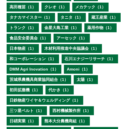
高田種苗（1）
クレオ（1）
メカテック（1）
タナカマイスター（1）
タニタ（1）
蔵王産業（1）
トランク（1）
金星大島工業（1）
薬用作物（1）
食品安全委員会（1）
アーセック（1）
日本物産（1）
木材利用推進中央協議会（1）
和コーポレーション（1）
石川エナジーリサーチ（1）
DMM Agri Inovation（1）
Amoni（1）
茨城県農機具商業協同組合（1）
太陽（1）
初田拡撒機（1）
代かき（1）
日鉄物産ワイヤ＆ウェルディング（1）
三ツ星ベルト（1）
西村機械製作所（1）
日硝実業（1）
熊本大分農機商組（1）