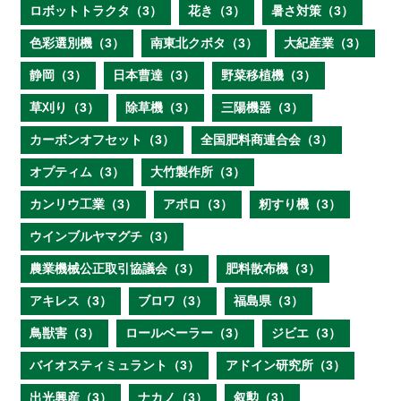
ロボットトラクタ（3）
花き（3）
暑さ対策（3）
色彩選別機（3）
南東北クボタ（3）
大紀産業（3）
静岡（3）
日本曹達（3）
野菜移植機（3）
草刈り（3）
除草機（3）
三陽機器（3）
カーボンオフセット（3）
全国肥料商連合会（3）
オプティム（3）
大竹製作所（3）
カンリウ工業（3）
アポロ（3）
籾すり機（3）
ウインブルヤマグチ（3）
農業機械公正取引協議会（3）
肥料散布機（3）
アキレス（3）
ブロワ（3）
福島県（3）
鳥獣害（3）
ロールベーラー（3）
ジビエ（3）
バイオスティミュラント（3）
アドイン研究所（3）
出光興産（3）
ナカノ（3）
叙勲（3）