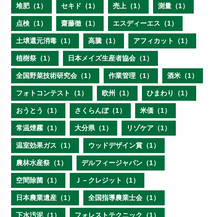
堆肥（1）
セキド（1）
売上（1）
測量（1）
点検（1）
齋藤徹（1）
エスディーエス（1）
土壌還元消毒（1）
高騰（1）
アフィカット（1）
植樹祭（1）
日本メイズ生産者協会（1）
全国野菜技術研究会（1）
作業管理（1）
酒米（1）
フォトコンテスト（1）
欧州（1）
ひまわり（1）
おうとう（1）
さくらんぼ（1）
米価（1）
常温煙霧（1）
大分県（1）
リゾケア（1）
温室効果ガス（1）
ウッドデザイン賞（1）
農林水産祭（1）
デルフィージャパン（1）
空間除菌（1）
Ｊ－クレジット（1）
日本農業遺産（1）
全国指導農業士会（1）
下水汚泥（1）
フォレストテクニック（1）