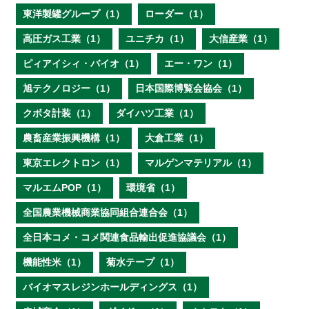
東洋製罐グループ（1）
ローダー（1）
高圧ガス工業（1）
ユニチカ（1）
大信産業（1）
ピィアイシィ・バイオ（1）
エー・ワン（1）
旭テクノロジー（1）
日本国際博覧会協会（1）
クボタ計装（1）
ダイハツ工業（1）
農畜産業振興機構（1）
大倉工業（1）
東京エレクトロン（1）
マルゲンマテリアル（1）
マルエムPOP（1）
環境省（1）
全国農業機械商業協同組合連合会（1）
全日本コメ・コメ関連食品輸出促進協議会（1）
機能性米（1）
菊水テープ（1）
バイオマスレジンホールディングス（1）