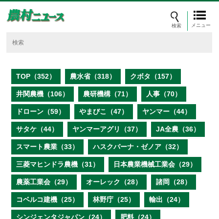
メニュー
TOP（352）
農水省（318）
クボタ（157）
井関農機（106）
農研機構（71）
人事（70）
ドローン（59）
やまびこ（47）
ヤンマー（44）
サタケ（44）
ヤンマーアグリ（37）
JA全農（36）
スマート農業（33）
ハスクバーナ・ゼノア（32）
三菱マヒンドラ農機（31）
日本農業機械工業会（29）
農薬工業会（29）
オーレック（28）
諸岡（28）
コベルコ建機（25）
林野庁（25）
輸出（24）
シンジェンタジャパン（24）
肥料（24）