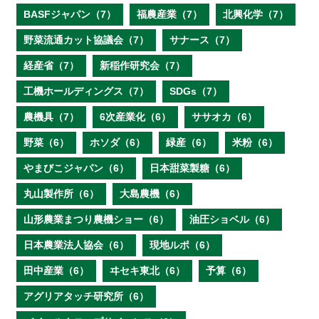
BASFジャパン（7）
福農産業（7）
北興化学（7）
野菜流通カット協議会（7）
サナース（7）
経産省（7）
新稲作研究会（7）
工機ホールディングス（7）
SDGs（7）
農機具（7）
6次産業化（6）
ササオカ（6）
野菜（6）
ホソダ（6）
緑産（6）
米粉（6）
やまびこジャパン（6）
日本甜菜製糖（6）
丸山製作所（6）
大島農機（6）
山形農業まつり農機ショー（6）
油圧ショベル（6）
日本農業法人協会（6）
現地ルポ（6）
田中産業（6）
ヰセキ東北（6）
予算（6）
アグリアタッチ研究所（6）