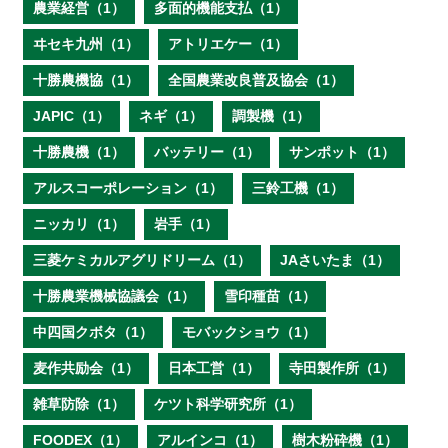
農業経営（1）
多面的機能支払（1）
ヰセキ九州（1）
アトリエケー（1）
十勝農機協（1）
全国農業改良普及協会（1）
JAPIC（1）
ネギ（1）
調製機（1）
十勝農機（1）
バッテリー（1）
サンポット（1）
アルスコーポレーション（1）
三鈴工機（1）
ニッカリ（1）
岩手（1）
三菱ケミカルアグリドリーム（1）
JAさいたま（1）
十勝農業機械協議会（1）
雪印種苗（1）
中四国クボタ（1）
モバックショウ（1）
麦作共励会（1）
日本工営（1）
寺田製作所（1）
雑草防除（1）
ケツト科学研究所（1）
FOODEX（1）
アルインコ（1）
樹木粉砕機（1）