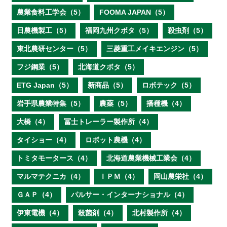
農業食料工学会（5）
FOOMA JAPAN（5）
日農機製工（5）
福岡九州クボタ（5）
殺虫剤（5）
東北農研センター（5）
三菱重工メイキエンジン（5）
フジ鋼業（5）
北海道クボタ（5）
ETG Japan（5）
新商品（5）
ロボテック（5）
岩手県農業特集（5）
農薬（5）
播種機（4）
大橋（4）
冨士トレーラー製作所（4）
タイショー（4）
ロボット農機（4）
トミタモータース（4）
北海道農業機械工業会（4）
マルマテクニカ（4）
ＩＰＭ（4）
岡山農栄社（4）
ＧＡＰ（4）
パルサー・インターナショナル（4）
伊東電機（4）
殺菌剤（4）
北村製作所（4）