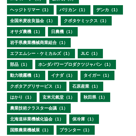
ヘッジトリマー（1）
バリカン（1）
デンカ（1）
全国米麦改良協会（1）
クボタケミックス（1）
オサダ農機（1）
日農機（1）
岩手県農業機械商業組合（1）
エフエムシー・ケミカルズ（1）
JLC（1）
部品（1）
ホンダパワープロダクツジャパン（1）
動力噴霧機（1）
イナダ（1）
タイガー（1）
クボタアグリサービス（1）
石原産業（1）
はかり（1）
玄米元氣堂（1）
秋田県（1）
農業技術クラスター会議（1）
北海道林業機械化協会（1）
保冷庫（1）
国際農業機械展（1）
プランター（1）