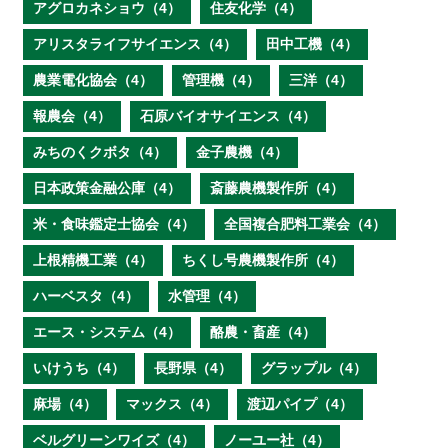
アグロカネショウ（4）
住友化学（4）
アリスタライフサイエンス（4）
田中工機（4）
農業電化協会（4）
管理機（4）
三洋（4）
報農会（4）
石原バイオサイエンス（4）
みちのくクボタ（4）
金子農機（4）
日本政策金融公庫（4）
斎藤農機製作所（4）
米・食味鑑定士協会（4）
全国複合肥料工業会（4）
上根精機工業（4）
ちくし号農機製作所（4）
ハーベスタ（4）
水管理（4）
エース・システム（4）
酪農・畜産（4）
いけうち（4）
長野県（4）
グラップル（4）
麻場（4）
マックス（4）
渡辺パイプ（4）
ベルグリーンワイズ（4）
ノーユー社（4）