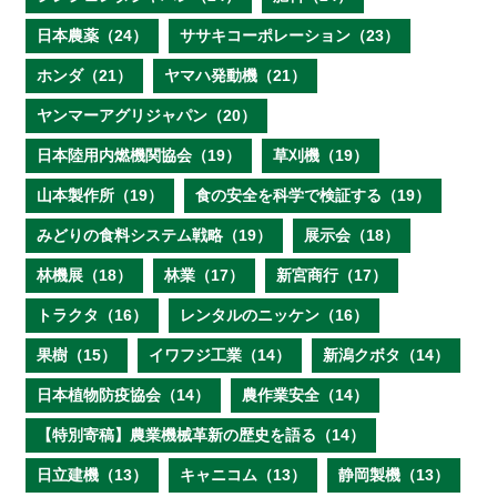
日本農薬（24）
ササキコーポレーション（23）
ホンダ（21）
ヤマハ発動機（21）
ヤンマーアグリジャパン（20）
日本陸用内燃機関協会（19）
草刈機（19）
山本製作所（19）
食の安全を科学で検証する（19）
みどりの食料システム戦略（19）
展示会（18）
林機展（18）
林業（17）
新宮商行（17）
トラクタ（16）
レンタルのニッケン（16）
果樹（15）
イワフジ工業（14）
新潟クボタ（14）
日本植物防疫協会（14）
農作業安全（14）
【特別寄稿】農業機械革新の歴史を語る（14）
日立建機（13）
キャニコム（13）
静岡製機（13）