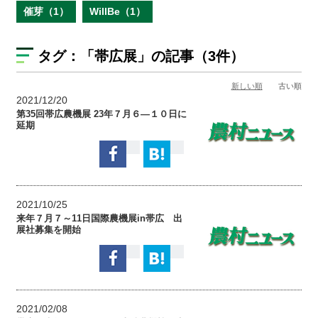
催芽（1）
WillBe（1）
タグ：
「帯広展」
の記事（3件）
新しい順
古い順
2021/12/20
第35回帯広農機展 23年７月６―１０日に
延期
2021/10/25
来年７月７～11日国際農機展in帯広 出
展社募集を開始
2021/02/08