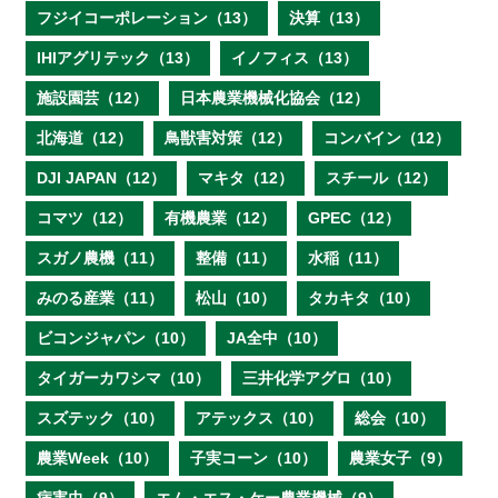
フジイコーポレーション（13）
決算（13）
IHIアグリテック（13）
イノフィス（13）
施設園芸（12）
日本農業機械化協会（12）
北海道（12）
鳥獣害対策（12）
コンバイン（12）
DJI JAPAN（12）
マキタ（12）
スチール（12）
コマツ（12）
有機農業（12）
GPEC（12）
スガノ農機（11）
整備（11）
水稲（11）
みのる産業（11）
松山（10）
タカキタ（10）
ビコンジャパン（10）
JA全中（10）
タイガーカワシマ（10）
三井化学アグロ（10）
スズテック（10）
アテックス（10）
総会（10）
農業Week（10）
子実コーン（10）
農業女子（9）