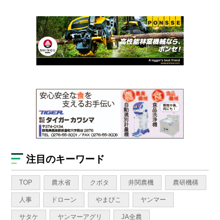
注目のキーワード
TOP
農水省
クボタ
井関農機
農研機構
人事
ドローン
やまびこ
ヤンマー
サタケ
ヤンマーアグリ
JA全農