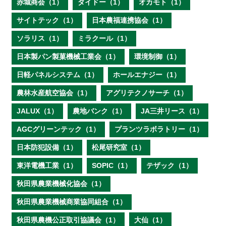
赤城商会（1）
ダイドー（1）
オカモト（1）
サイトテック（1）
日本農福連携協会（1）
ソラリス（1）
ミラクール（1）
日本製パン製菓機械工業会（1）
環境制御（1）
日軽パネルシステム（1）
ホールエナジー（1）
農林水産航空協会（1）
アグリテクノサーチ（1）
JALUX（1）
農地バンク（1）
JA三井リース（1）
AGCグリーンテック（1）
プランツラボラトリー（1）
日本防犯設備（1）
松尾研究室（1）
東洋電機工業（1）
SOPIC（1）
テザック（1）
秋田県農業機械化協会（1）
秋田県農業機械商業協同組合（1）
秋田県農機公正取引協議会（1）
大仙（1）