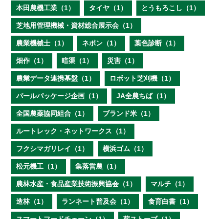
本田農機工業（1）
タイヤ（1）
とうもろこし（1）
芝地用管理機械・資材総合展示会（1）
農業機械士（1）
ネポン（1）
葉色診断（1）
畑作（1）
暗渠（1）
災害（1）
農業データ連携基盤（1）
ロボット芝刈機（1）
パールパッケージ企画（1）
JA全農ちば（1）
全国農薬協同組合（1）
ブランド米（1）
ルートレック・ネットワークス（1）
フクシマガリレイ（1）
横浜ゴム（1）
松元機工（1）
集落営農（1）
農林水産・食品産業技術振興協会（1）
マルチ（1）
造林（1）
ランネート普及会（1）
食育白書（1）