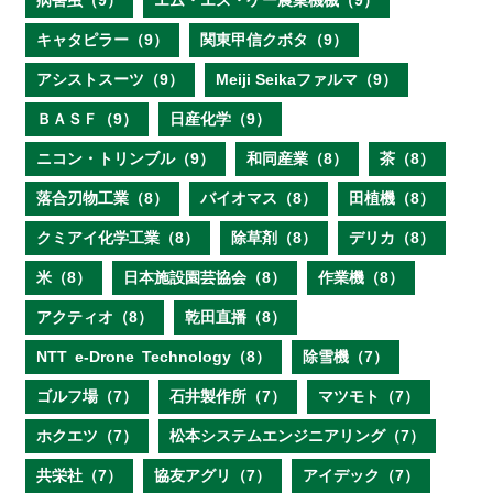
病害虫（9）
エム・エス・ケー農業機械（9）
キャタピラー（9）
関東甲信クボタ（9）
アシストスーツ（9）
Meiji Seikaファルマ（9）
ＢＡＳＦ（9）
日産化学（9）
ニコン・トリンブル（9）
和同産業（8）
茶（8）
落合刃物工業（8）
バイオマス（8）
田植機（8）
クミアイ化学工業（8）
除草剤（8）
デリカ（8）
米（8）
日本施設園芸協会（8）
作業機（8）
アクティオ（8）
乾田直播（8）
NTT e‐Drone Technology（8）
除雪機（7）
ゴルフ場（7）
石井製作所（7）
マツモト（7）
ホクエツ（7）
松本システムエンジニアリング（7）
共栄社（7）
協友アグリ（7）
アイデック（7）