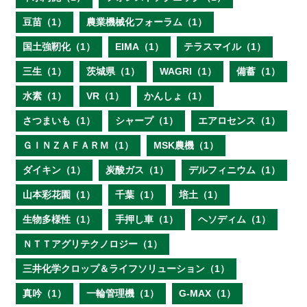
豆苗（1）
農業機械化フォーラム（1）
国土強靭化（1）
EIMA（1）
テラスマイル（1）
三生（1）
茨城県（1）
WAGRI（1）
備蓄（1）
水素（1）
VR（1）
かんしょ（1）
さつまいも（1）
シャープ（1）
エアロセンス（1）
ＧＩＮＺＡＦＡＲＭ（1）
MSK農機（1）
ダイキン（1）
炭酸ガス（1）
デルフィニウム（1）
山本彩花園（1）
千葉（1）
培土（1）
生物多様性（1）
手押し車（1）
ヘソディム（1）
ＮＴＴアグリテクノロジー（1）
三井化学クロップ＆ライフソリューション（1）
真吟（1）
一輪管理機（1）
G-MAX（1）