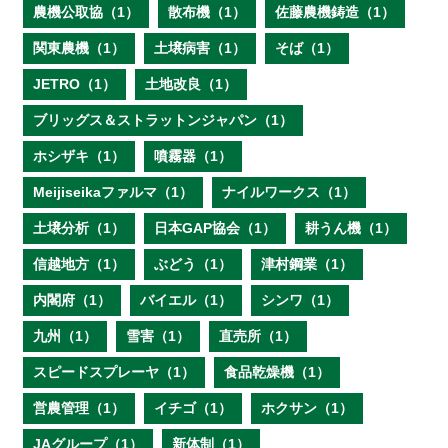
農機公取協（1）
散布機（1）
佐藤農機鋳造（1）
関東農機（1）
土壌病害（1）
そば（1）
JETRO（1）
土地改良（1）
ブリッグス＆ストラットンジャパン（1）
ホシザキ（1）
噴霧器（1）
Meijiseikaファルマ（1）
ナイルワークス（1）
土壌分析（1）
日本GAP協会（1）
耕うん機（1）
信越地方（1）
ぶどう（1）
津村鋼業（1）
内閣府（1）
バイエル（1）
シンワ（1）
九州（1）
雪害（1）
直売所（1）
スピードスプレーヤ（1）
食品乾燥機（1）
営農管理（1）
イチゴ（1）
ホクサン（1）
JAグループ（1）
新体制（1）