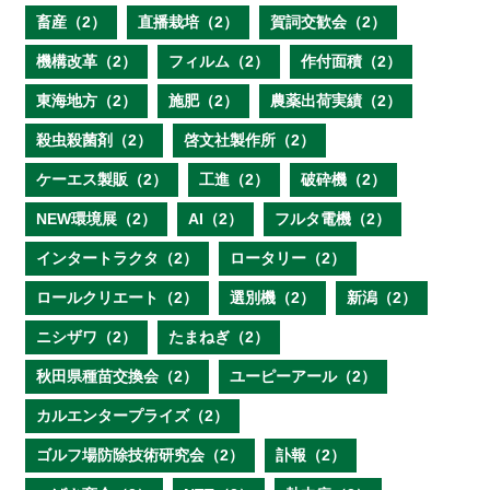
畜産（2）
直播栽培（2）
賀詞交歓会（2）
機構改革（2）
フィルム（2）
作付面積（2）
東海地方（2）
施肥（2）
農薬出荷実績（2）
殺虫殺菌剤（2）
啓文社製作所（2）
ケーエス製販（2）
工進（2）
破砕機（2）
NEW環境展（2）
AI（2）
フルタ電機（2）
インタートラクタ（2）
ロータリー（2）
ロールクリエート（2）
選別機（2）
新潟（2）
ニシザワ（2）
たまねぎ（2）
秋田県種苗交換会（2）
ユーピーアール（2）
カルエンタープライズ（2）
ゴルフ場防除技術研究会（2）
訃報（2）