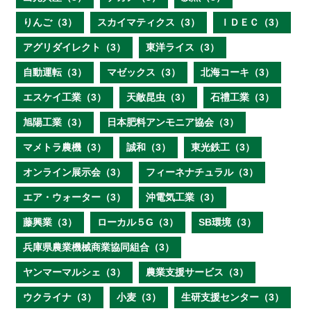
りんご（3）
スカイマティクス（3）
ＩＤＥＣ（3）
アグリダイレクト（3）
東洋ライス（3）
自動運転（3）
マゼックス（3）
北海コーキ（3）
エスケイ工業（3）
天敵昆虫（3）
石禮工業（3）
旭陽工業（3）
日本肥料アンモニア協会（3）
マメトラ農機（3）
誠和（3）
東光鉄工（3）
オンライン展示会（3）
フィーネナチュラル（3）
エア・ウォーター（3）
沖電気工業（3）
藤興業（3）
ローカル５G（3）
SB環境（3）
兵庫県農業機械商業協同組合（3）
ヤンマーマルシェ（3）
農業支援サービス（3）
ウクライナ（3）
小麦（3）
生研支援センター（3）