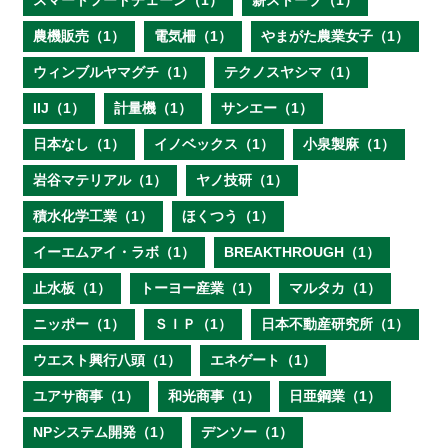
スマートフードチェーン（1）
薪ストーブ（1）
農機販売（1）
電気柵（1）
やまがた農業女子（1）
ウィンブルヤマグチ（1）
テクノスヤシマ（1）
IIJ（1）
計量機（1）
サンエー（1）
日本なし（1）
イノベックス（1）
小泉製麻（1）
岩谷マテリアル（1）
ヤノ技研（1）
積水化学工業（1）
ほくつう（1）
イーエムアイ・ラボ（1）
BREAKTHROUGH（1）
止水板（1）
トーヨー産業（1）
マルタカ（1）
ニッポー（1）
ＳＩＰ（1）
日本不動産研究所（1）
ウエスト興行八頭（1）
エネゲート（1）
ユアサ商事（1）
和光商事（1）
日亜鋼業（1）
NPシステム開発（1）
デンソー（1）