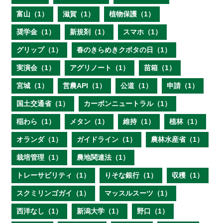
富山（1）
滋賀（1）
植物保護（1）
奨学金（1）
新規剤（1）
スマホ（1）
グリップ（1）
春のきらめきクボタの日（1）
実演会（1）
アグリノート（1）
苗箱（1）
宮城（1）
営農API（1）
公道（1）
申請（1）
国土交通省（1）
カーボンニュートラル（1）
稲わら（1）
メタン（1）
維持（1）
植林（1）
オランダ（1）
ガイドライン（1）
農林水産省（1）
栽培管理（1）
農地関連法（1）
トレーサビリティ（1）
りそな銀行（1）
収穫（1）
スクミリンゴガイ（1）
マッスルスーツ（1）
西洋なし（1）
新潟大学（1）
野口（1）