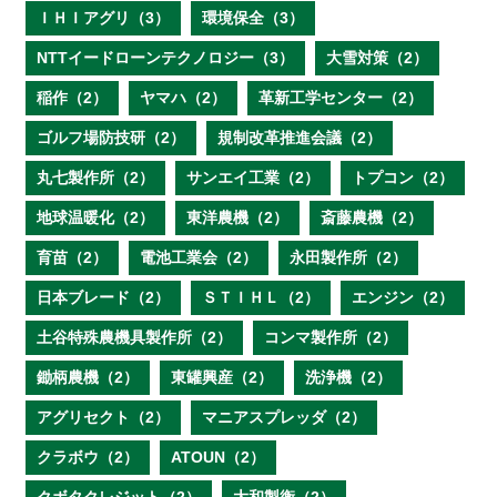
ＩＨＩアグリ（3）
環境保全（3）
NTTイードローンテクノロジー（3）
大雪対策（2）
稲作（2）
ヤマハ（2）
革新工学センター（2）
ゴルフ場防技研（2）
規制改革推進会議（2）
丸七製作所（2）
サンエイ工業（2）
トプコン（2）
地球温暖化（2）
東洋農機（2）
斎藤農機（2）
育苗（2）
電池工業会（2）
永田製作所（2）
日本ブレード（2）
ＳＴＩＨＬ（2）
エンジン（2）
土谷特殊農機具製作所（2）
コンマ製作所（2）
鋤柄農機（2）
東罐興産（2）
洗浄機（2）
アグリセクト（2）
マニアスプレッダ（2）
クラボウ（2）
ATOUN（2）