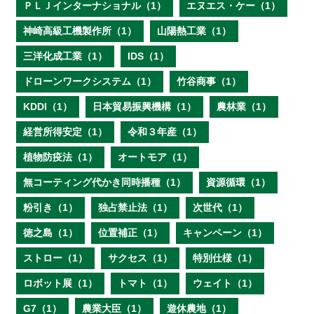
ＰＬＪインターナショナル（1）
エヌエス・ケー（1）
神崎高級工機製作所（1）
山陽熱工業（1）
三洋化成工業（1）
IDS（1）
ドローンワークシステム（1）
竹谷商事（1）
KDDI（1）
日本貿易振興機構（1）
農林業（1）
経営所得安定（1）
令和３年産（1）
植物防疫法（1）
オートモア（1）
無コーティング代かき同時播種（1）
資源循環（1）
粉引き（1）
独占禁止法（1）
次世代（1）
徳之島（1）
位置補正（1）
キャンペーン（1）
ストロー（1）
サクセス（1）
特別仕様（1）
ロボット展（1）
トマト（1）
ウェイト（1）
G7（1）
農業大臣（1）
遊休農地（1）