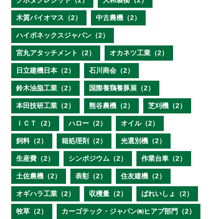
クボタクレジット（2）
大和製衡（2）
木質バイオマス（2）
中古農機（2）
ハイポネックスジャパン（2）
宮丸アタッチメント（2）
オカネツ工業（2）
日立建機日本（2）
石川商会（2）
鈴木油脂工業（2）
国際養鶏養豚展（2）
本田技研工業（2）
熊谷農機（2）
芝刈機（2）
ＩＣＴ（2）
ハロー（2）
オイル（2）
飼料（2）
箱処理剤（2）
光選別機（2）
生産費（2）
シンポジウム（2）
作業台車（2）
土佐農機（2）
表彰（2）
住友建機（2）
オギハラ工業（2）
収穫量（2）
ばれいしょ（2）
牧草（2）
カーゴテック・ジャパン㈱ヒアブ部門（2）