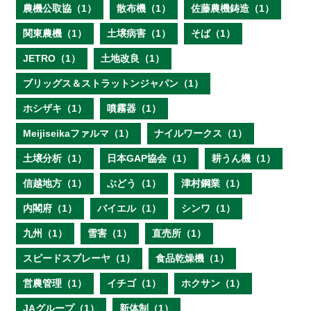
農機公取協（1）
散布機（1）
佐藤農機鋳造（1）
関東農機（1）
土壌病害（1）
そば（1）
JETRO（1）
土地改良（1）
ブリッグス＆ストラットンジャパン（1）
ホシザキ（1）
噴霧器（1）
Meijiseikaファルマ（1）
ナイルワークス（1）
土壌分析（1）
日本GAP協会（1）
耕うん機（1）
信越地方（1）
ぶどう（1）
津村鋼業（1）
内閣府（1）
バイエル（1）
シンワ（1）
九州（1）
雪害（1）
直売所（1）
スピードスプレーヤ（1）
食品乾燥機（1）
営農管理（1）
イチゴ（1）
ホクサン（1）
JAグループ（1）
新体制（1）