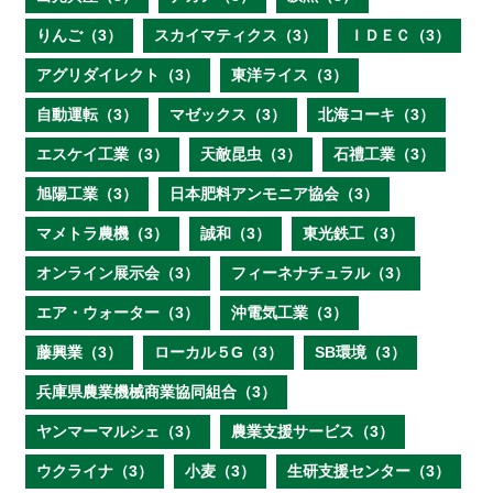
りんご（3）
スカイマティクス（3）
ＩＤＥＣ（3）
アグリダイレクト（3）
東洋ライス（3）
自動運転（3）
マゼックス（3）
北海コーキ（3）
エスケイ工業（3）
天敵昆虫（3）
石禮工業（3）
旭陽工業（3）
日本肥料アンモニア協会（3）
マメトラ農機（3）
誠和（3）
東光鉄工（3）
オンライン展示会（3）
フィーネナチュラル（3）
エア・ウォーター（3）
沖電気工業（3）
藤興業（3）
ローカル５G（3）
SB環境（3）
兵庫県農業機械商業協同組合（3）
ヤンマーマルシェ（3）
農業支援サービス（3）
ウクライナ（3）
小麦（3）
生研支援センター（3）