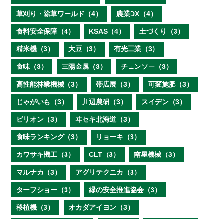
草刈り・除草ワールド（4）
農業DX（4）
食料安全保障（4）
KSAS（4）
土づくり（3）
精米機（3）
大豆（3）
有光工業（3）
食味（3）
三陽金属（3）
チェンソー（3）
高性能林業機械（3）
帯広展（3）
可変施肥（3）
じゃがいも（3）
川辺農研（3）
スイデン（3）
ピリオン（3）
ヰセキ北海道（3）
食味ランキング（3）
リョーキ（3）
カワサキ機工（3）
CLT（3）
南星機械（3）
マルナカ（3）
アグリテクニカ（3）
ターフショー（3）
緑の安全推進協会（3）
移植機（3）
オカダアイヨン（3）