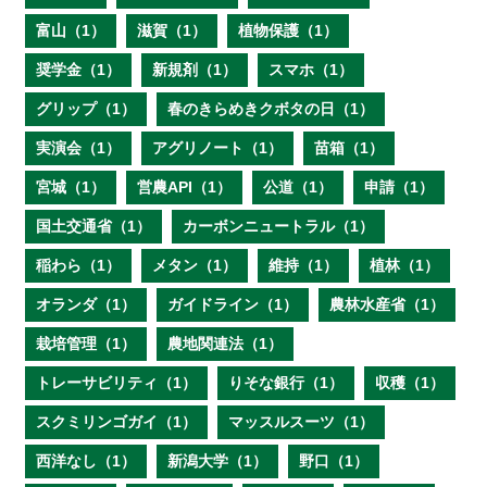
富山（1）
滋賀（1）
植物保護（1）
奨学金（1）
新規剤（1）
スマホ（1）
グリップ（1）
春のきらめきクボタの日（1）
実演会（1）
アグリノート（1）
苗箱（1）
宮城（1）
営農API（1）
公道（1）
申請（1）
国土交通省（1）
カーボンニュートラル（1）
稲わら（1）
メタン（1）
維持（1）
植林（1）
オランダ（1）
ガイドライン（1）
農林水産省（1）
栽培管理（1）
農地関連法（1）
トレーサビリティ（1）
りそな銀行（1）
収穫（1）
スクミリンゴガイ（1）
マッスルスーツ（1）
西洋なし（1）
新潟大学（1）
野口（1）