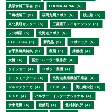
農業食料工学会（5）
FOOMA JAPAN（5）
日農機製工（5）
福岡九州クボタ（5）
殺虫剤（5）
東北農研センター（5）
三菱重工メイキエンジン（5）
フジ鋼業（5）
北海道クボタ（5）
ETG Japan（5）
新商品（5）
ロボテック（5）
岩手県農業特集（5）
農薬（5）
播種機（4）
大橋（4）
冨士トレーラー製作所（4）
タイショー（4）
ロボット農機（4）
トミタモータース（4）
北海道農業機械工業会（4）
マルマテクニカ（4）
ＩＰＭ（4）
岡山農栄社（4）
ＧＡＰ（4）
パルサー・インターナショナル（4）
伊東電機（4）
殺菌剤（4）
北村製作所（4）