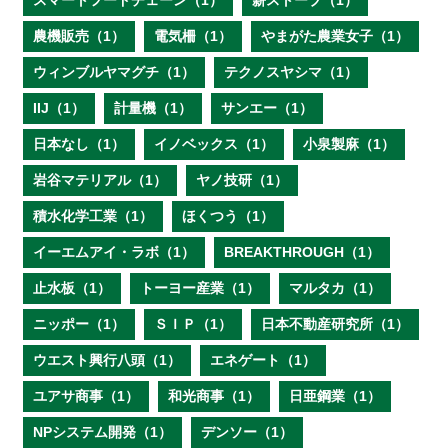
スマートフードチェーン（1）
薪ストーブ（1）
農機販売（1）
電気柵（1）
やまがた農業女子（1）
ウィンブルヤマグチ（1）
テクノスヤシマ（1）
IIJ（1）
計量機（1）
サンエー（1）
日本なし（1）
イノベックス（1）
小泉製麻（1）
岩谷マテリアル（1）
ヤノ技研（1）
積水化学工業（1）
ほくつう（1）
イーエムアイ・ラボ（1）
BREAKTHROUGH（1）
止水板（1）
トーヨー産業（1）
マルタカ（1）
ニッポー（1）
ＳＩＰ（1）
日本不動産研究所（1）
ウエスト興行八頭（1）
エネゲート（1）
ユアサ商事（1）
和光商事（1）
日亜鋼業（1）
NPシステム開発（1）
デンソー（1）