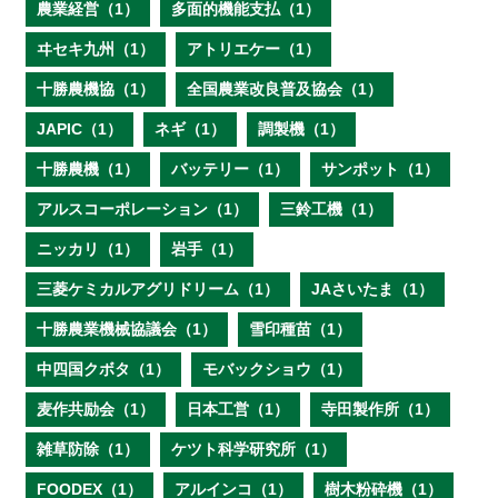
農業経営（1）
多面的機能支払（1）
ヰセキ九州（1）
アトリエケー（1）
十勝農機協（1）
全国農業改良普及協会（1）
JAPIC（1）
ネギ（1）
調製機（1）
十勝農機（1）
バッテリー（1）
サンポット（1）
アルスコーポレーション（1）
三鈴工機（1）
ニッカリ（1）
岩手（1）
三菱ケミカルアグリドリーム（1）
JAさいたま（1）
十勝農業機械協議会（1）
雪印種苗（1）
中四国クボタ（1）
モバックショウ（1）
麦作共励会（1）
日本工営（1）
寺田製作所（1）
雑草防除（1）
ケツト科学研究所（1）
FOODEX（1）
アルインコ（1）
樹木粉砕機（1）