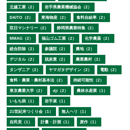
北越工業（2）
岩手県農業機械協会（2）
DAITO（2）
東海物産（2）
食料自給率（2）
双日マシナリー（2）
静岡県農業特集（2）
MMAG（2）
福山ゴム工業（2）
化学農薬（2）
総合防除（2）
参議院（2）
農地（2）
デジタル（2）
脱炭素（2）
農業農村（2）
タンザニア（2）
ヤマガタデザイン（2）
電動（2）
食料・農業・農村基本法（2）
持続可能性（2）
東京農業大学（2）
dji（2）
農林水産業（1）
いもち病（1）
岩手展（1）
21世紀米つくり会（1）
無人ヘリ（1）
自民党（1）
計量・計測（1）
麦作（1）