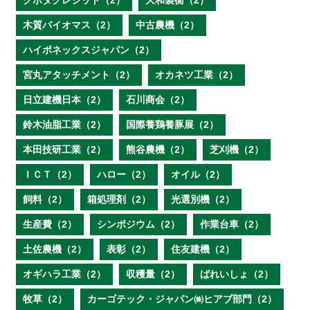
クボタクレジット（2）
大和製衡（2）
木質バイオマス（2）
中古農機（2）
ハイポネックスジャパン（2）
宮丸アタッチメント（2）
オカネツ工業（2）
日立建機日本（2）
石川商会（2）
鈴木油脂工業（2）
国際養鶏養豚展（2）
本田技研工業（2）
熊谷農機（2）
芝刈機（2）
ＩＣＴ（2）
ハロー（2）
オイル（2）
飼料（2）
箱処理剤（2）
光選別機（2）
生産費（2）
シンポジウム（2）
作業台車（2）
土佐農機（2）
表彰（2）
住友建機（2）
オギハラ工業（2）
収穫量（2）
ばれいしょ（2）
牧草（2）
カーゴテック・ジャパン㈱ヒアブ部門（2）