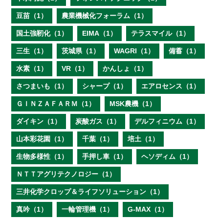
豆苗（1）
農業機械化フォーラム（1）
国土強靭化（1）
EIMA（1）
テラスマイル（1）
三生（1）
茨城県（1）
WAGRI（1）
備蓄（1）
水素（1）
VR（1）
かんしょ（1）
さつまいも（1）
シャープ（1）
エアロセンス（1）
ＧＩＮＺＡＦＡＲＭ（1）
MSK農機（1）
ダイキン（1）
炭酸ガス（1）
デルフィニウム（1）
山本彩花園（1）
千葉（1）
培土（1）
生物多様性（1）
手押し車（1）
ヘソディム（1）
ＮＴＴアグリテクノロジー（1）
三井化学クロップ＆ライフソリューション（1）
真吟（1）
一輪管理機（1）
G-MAX（1）