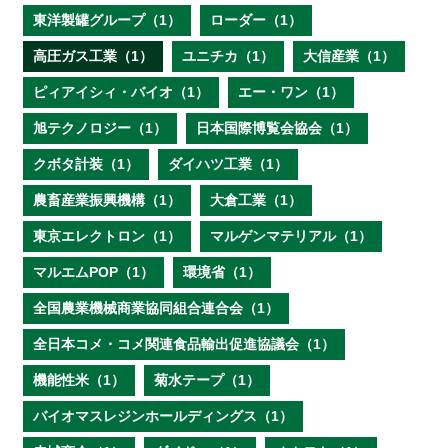
東洋製罐グループ（1）
ローダー（1）
高圧ガス工業（1）
ユニチカ（1）
大信産業（1）
ピィアイシィ・バイオ（1）
エー・ワン（1）
旭テクノロジー（1）
日本国際博覧会協会（1）
クボタ計装（1）
ダイハツ工業（1）
農畜産業振興機構（1）
大倉工業（1）
東京エレクトロン（1）
マルゲンマテリアル（1）
マルエムPOP（1）
環境省（1）
全国農業機械商業協同組合連合会（1）
全日本コメ・コメ関連食品輸出促進協議会（1）
機能性米（1）
菊水テープ（1）
バイオマスレジンホールディングス（1）