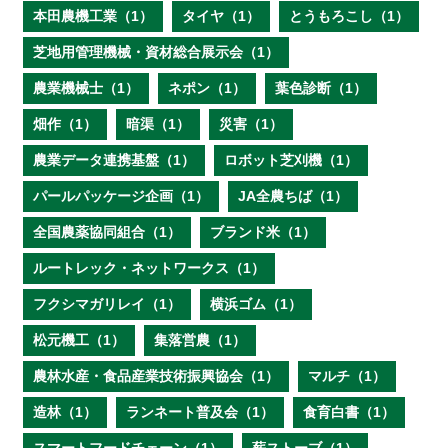
本田農機工業（1）
タイヤ（1）
とうもろこし（1）
芝地用管理機械・資材総合展示会（1）
農業機械士（1）
ネポン（1）
葉色診断（1）
畑作（1）
暗渠（1）
災害（1）
農業データ連携基盤（1）
ロボット芝刈機（1）
パールパッケージ企画（1）
JA全農ちば（1）
全国農薬協同組合（1）
ブランド米（1）
ルートレック・ネットワークス（1）
フクシマガリレイ（1）
横浜ゴム（1）
松元機工（1）
集落営農（1）
農林水産・食品産業技術振興協会（1）
マルチ（1）
造林（1）
ランネート普及会（1）
食育白書（1）