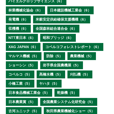
バイエルクロップサイエンス（6）
林業機械化協会（6）
日本建設機械工業会（6）
発電機（6）
米穀安定供給確保支援機構（6）
収穫機（6）
全国森林組合連合会（6）
NTT東日本（6）
昭和ブリッジ（6）
XAG JAPAN（6）
コベルコフォレストレポート（6）
マルマス機械（5）
防除（5）
農業機械（5）
ショーシン（5）
岩手県全国農機展（5）
コベルコ（5）
髙橋水機（5）
刈払機（5）
小橋工業（5）
ヤハタ（5）
日本食品機械工業会（5）
乾燥機（5）
日本農業賞（5）
全国農業システム化研究会（5）
古河ユニック（5）
秋田県農業機械化ショー（5）