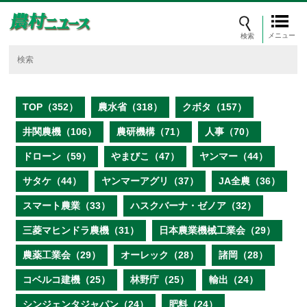
メニュー
TOP（352）
農水省（318）
クボタ（157）
井関農機（106）
農研機構（71）
人事（70）
ドローン（59）
やまびこ（47）
ヤンマー（44）
サタケ（44）
ヤンマーアグリ（37）
JA全農（36）
スマート農業（33）
ハスクバーナ・ゼノア（32）
三菱マヒンドラ農機（31）
日本農業機械工業会（29）
農薬工業会（29）
オーレック（28）
諸岡（28）
コベルコ建機（25）
林野庁（25）
輸出（24）
シンジェンタジャパン（24）
肥料（24）