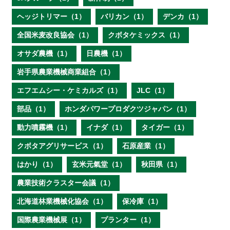
ヘッジトリマー（1）
バリカン（1）
デンカ（1）
全国米麦改良協会（1）
クボタケミックス（1）
オサダ農機（1）
日農機（1）
岩手県農業機械商業組合（1）
エフエムシー・ケミカルズ（1）
JLC（1）
部品（1）
ホンダパワープロダクツジャパン（1）
動力噴霧機（1）
イナダ（1）
タイガー（1）
クボタアグリサービス（1）
石原産業（1）
はかり（1）
玄米元氣堂（1）
秋田県（1）
農業技術クラスター会議（1）
北海道林業機械化協会（1）
保冷庫（1）
国際農業機械展（1）
プランター（1）