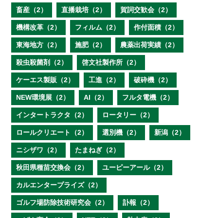
畜産（2）
直播栽培（2）
賀詞交歓会（2）
機構改革（2）
フィルム（2）
作付面積（2）
東海地方（2）
施肥（2）
農薬出荷実績（2）
殺虫殺菌剤（2）
啓文社製作所（2）
ケーエス製販（2）
工進（2）
破砕機（2）
NEW環境展（2）
AI（2）
フルタ電機（2）
インタートラクタ（2）
ロータリー（2）
ロールクリエート（2）
選別機（2）
新潟（2）
ニシザワ（2）
たまねぎ（2）
秋田県種苗交換会（2）
ユーピーアール（2）
カルエンタープライズ（2）
ゴルフ場防除技術研究会（2）
訃報（2）