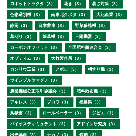
ロボットトラクタ（3）
花き（3）
暑さ対策（3）
色彩選別機（3）
南東北クボタ（3）
大紀産業（3）
静岡（3）
日本曹達（3）
野菜移植機（3）
草刈り（3）
除草機（3）
三陽機器（3）
カーボンオフセット（3）
全国肥料商連合会（3）
オプティム（3）
大竹製作所（3）
カンリウ工業（3）
アポロ（3）
籾すり機（3）
ウインブルヤマグチ（3）
農業機械公正取引協議会（3）
肥料散布機（3）
アキレス（3）
ブロワ（3）
福島県（3）
鳥獣害（3）
ロールベーラー（3）
ジビエ（3）
バイオスティミュラント（3）
アドイン研究所（3）
出光興産（3）
ナカノ（3）
叙勲（3）