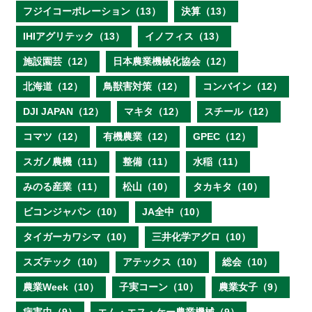
フジイコーポレーション（13）
決算（13）
IHIアグリテック（13）
イノフィス（13）
施設園芸（12）
日本農業機械化協会（12）
北海道（12）
鳥獣害対策（12）
コンバイン（12）
DJI JAPAN（12）
マキタ（12）
スチール（12）
コマツ（12）
有機農業（12）
GPEC（12）
スガノ農機（11）
整備（11）
水稲（11）
みのる産業（11）
松山（10）
タカキタ（10）
ビコンジャパン（10）
JA全中（10）
タイガーカワシマ（10）
三井化学アグロ（10）
スズテック（10）
アテックス（10）
総会（10）
農業Week（10）
子実コーン（10）
農業女子（9）