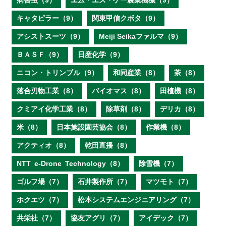
病害虫（9）
エム・エス・ケー農業機械（9）
キャタピラー（9）
関東甲信クボタ（9）
アシストスーツ（9）
Meiji Seikaファルマ（9）
ＢＡＳＦ（9）
日産化学（9）
ニコン・トリンブル（9）
和同産業（8）
茶（8）
落合刃物工業（8）
バイオマス（8）
田植機（8）
クミアイ化学工業（8）
除草剤（8）
デリカ（8）
米（8）
日本施設園芸協会（8）
作業機（8）
アクティオ（8）
乾田直播（8）
NTT e‐Drone Technology（8）
除雪機（7）
ゴルフ場（7）
石井製作所（7）
マツモト（7）
ホクエツ（7）
松本システムエンジニアリング（7）
共栄社（7）
協友アグリ（7）
アイデック（7）