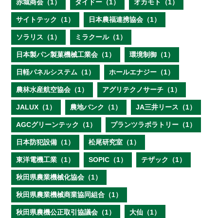
赤城商会（1）
ダイドー（1）
オカモト（1）
サイトテック（1）
日本農福連携協会（1）
ソラリス（1）
ミラクール（1）
日本製パン製菓機械工業会（1）
環境制御（1）
日軽パネルシステム（1）
ホールエナジー（1）
農林水産航空協会（1）
アグリテクノサーチ（1）
JALUX（1）
農地バンク（1）
JA三井リース（1）
AGCグリーンテック（1）
プランツラボラトリー（1）
日本防犯設備（1）
松尾研究室（1）
東洋電機工業（1）
SOPIC（1）
テザック（1）
秋田県農業機械化協会（1）
秋田県農業機械商業協同組合（1）
秋田県農機公正取引協議会（1）
大仙（1）