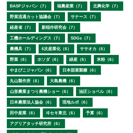
BASFジャパン（7）
福農産業（7）
北興化学（7）
野菜流通カット協議会（7）
サナース（7）
経産省（7）
新稲作研究会（7）
工機ホールディングス（7）
SDGs（7）
農機具（7）
6次産業化（6）
ササオカ（6）
野菜（6）
ホソダ（6）
緑産（6）
米粉（6）
やまびこジャパン（6）
日本甜菜製糖（6）
丸山製作所（6）
大島農機（6）
山形農業まつり農機ショー（6）
油圧ショベル（6）
日本農業法人協会（6）
現地ルポ（6）
田中産業（6）
ヰセキ東北（6）
予算（6）
アグリアタッチ研究所（6）