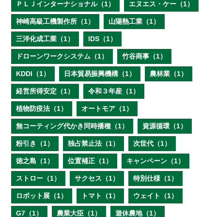
ＰＬＪインターナショナル（1）
エヌエス・ケー（1）
神崎高級工機製作所（1）
山陽熱工業（1）
三洋化成工業（1）
IDS（1）
ドローンワークシステム（1）
竹谷商事（1）
KDDI（1）
日本貿易振興機構（1）
農林業（1）
経営所得安定（1）
令和３年産（1）
植物防疫法（1）
オートモア（1）
無コーティング代かき同時播種（1）
資源循環（1）
粉引き（1）
独占禁止法（1）
次世代（1）
徳之島（1）
位置補正（1）
キャンペーン（1）
ストロー（1）
サクセス（1）
特別仕様（1）
ロボット展（1）
トマト（1）
ウェイト（1）
G7（1）
農業大臣（1）
遊休農地（1）