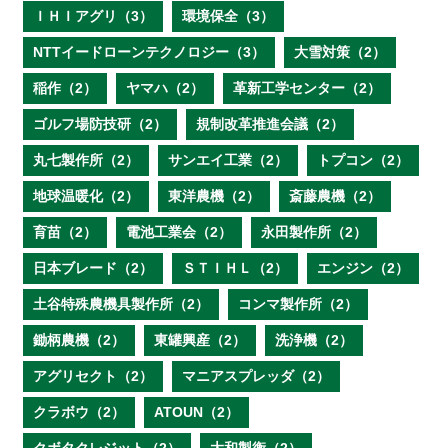
ＩＨＩアグリ（3）
環境保全（3）
NTTイードローンテクノロジー（3）
大雪対策（2）
稲作（2）
ヤマハ（2）
革新工学センター（2）
ゴルフ場防技研（2）
規制改革推進会議（2）
丸七製作所（2）
サンエイ工業（2）
トプコン（2）
地球温暖化（2）
東洋農機（2）
斎藤農機（2）
育苗（2）
電池工業会（2）
永田製作所（2）
日本ブレード（2）
ＳＴＩＨＬ（2）
エンジン（2）
土谷特殊農機具製作所（2）
コンマ製作所（2）
鋤柄農機（2）
東罐興産（2）
洗浄機（2）
アグリセクト（2）
マニアスプレッダ（2）
クラボウ（2）
ATOUN（2）