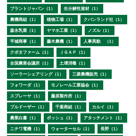
ブラントジャパン（1）
生分解性資材（1）
農機商組（1）
植物工場（1）
クバンランド社（1）
森永乳業（1）
ヤマホ工業（1）
ノズル（1）
平城商事（1）
藤木農機（1）
人事異動 （1）
クボタファーム（1）
ＪＧＡＰ（1）
全国農業会議所（1）
土壌消毒（1）
ソーラーシェアリング（1）
三菱農機販売（1）
フォワーダ（1）
モノレール工業協会（1）
スプレーヤ（1）
藤原製作所（1）
ブルドーザー（1）
千葉商組（1）
カルイ（1）
農業白書（1）
ボッシュ（1）
アタッチメント（1）
ニチワ電機（1）
ウォーターセル（1）
長野（1）