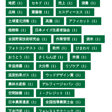
堆肥（1）
セキド（1）
売上（1）
測量（1）
点検（1）
齋藤徹（1）
エスディーエス（1）
土壌還元消毒（1）
高騰（1）
アフィカット（1）
植樹祭（1）
日本メイズ生産者協会（1）
全国野菜技術研究会（1）
作業管理（1）
酒米（1）
フォトコンテスト（1）
欧州（1）
ひまわり（1）
おうとう（1）
さくらんぼ（1）
米価（1）
常温煙霧（1）
大分県（1）
リゾケア（1）
温室効果ガス（1）
ウッドデザイン賞（1）
農林水産祭（1）
デルフィージャパン（1）
空間除菌（1）
Ｊ－クレジット（1）
日本農業遺産（1）
全国指導農業士会（1）
下水汚泥（1）
フォレストテクニック（1）