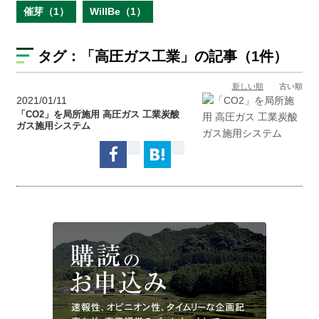
催芽（1）
WillBe（1）
タグ：
「高圧ガス工業」
の記事（1件）
新しい順
古い順
2021/01/11
「CO2」を局所施用 高圧ガス 工業炭酸
ガス施用システム