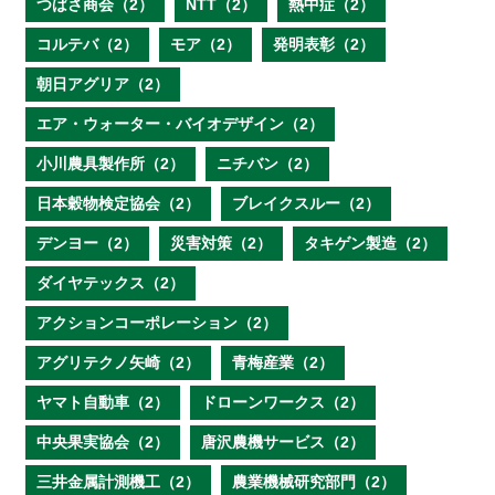
つばさ商会（2）
NTT（2）
熱中症（2）
コルテバ（2）
モア（2）
発明表彰（2）
朝日アグリア（2）
エア・ウォーター・バイオデザイン（2）
小川農具製作所（2）
ニチバン（2）
日本穀物検定協会（2）
ブレイクスルー（2）
デンヨー（2）
災害対策（2）
タキゲン製造（2）
ダイヤテックス（2）
アクションコーポレーション（2）
アグリテクノ矢崎（2）
青梅産業（2）
ヤマト自動車（2）
ドローンワークス（2）
中央果実協会（2）
唐沢農機サービス（2）
三井金属計測機工（2）
農業機械研究部門（2）