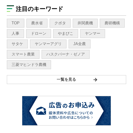
注目のキーワード
TOP
農水省
クボタ
井関農機
農研機構
人事
ドローン
やまびこ
ヤンマー
サタケ
ヤンマーアグリ
JA全農
スマート農業
ハスクバーナ・ゼノア
三菱マヒンドラ農機
一覧を見る