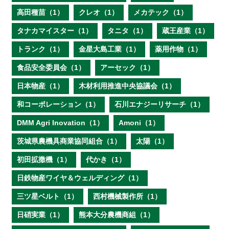
高田種苗（1）
クレオ（1）
メカテック（1）
タナカマイスター（1）
タニタ（1）
蔵王産業（1）
トランク（1）
金星大島工業（1）
薬用作物（1）
食品安全委員会（1）
アーセック（1）
日本物産（1）
木材利用推進中央協議会（1）
和コーポレーション（1）
石川エナジーリサーチ（1）
DMM Agri Inovation（1）
Amoni（1）
茨城県農機具商業協同組合（1）
太陽（1）
初田拡撒機（1）
代かき（1）
日鉄物産ワイヤ＆ウェルディング（1）
三ツ星ベルト（1）
西村機械製作所（1）
日硝実業（1）
熊本大分農機商組（1）