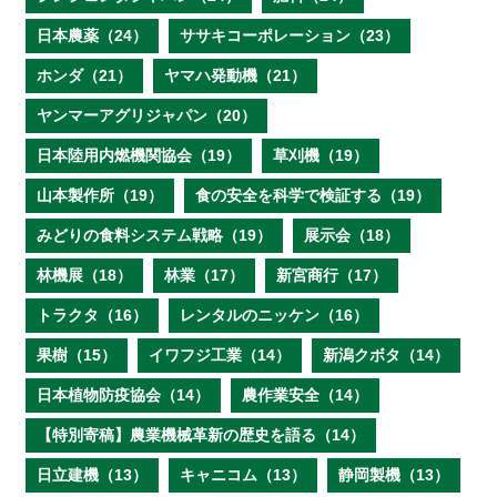
日本農薬（24）
ササキコーポレーション（23）
ホンダ（21）
ヤマハ発動機（21）
ヤンマーアグリジャパン（20）
日本陸用内燃機関協会（19）
草刈機（19）
山本製作所（19）
食の安全を科学で検証する（19）
みどりの食料システム戦略（19）
展示会（18）
林機展（18）
林業（17）
新宮商行（17）
トラクタ（16）
レンタルのニッケン（16）
果樹（15）
イワフジ工業（14）
新潟クボタ（14）
日本植物防疫協会（14）
農作業安全（14）
【特別寄稿】農業機械革新の歴史を語る（14）
日立建機（13）
キャニコム（13）
静岡製機（13）