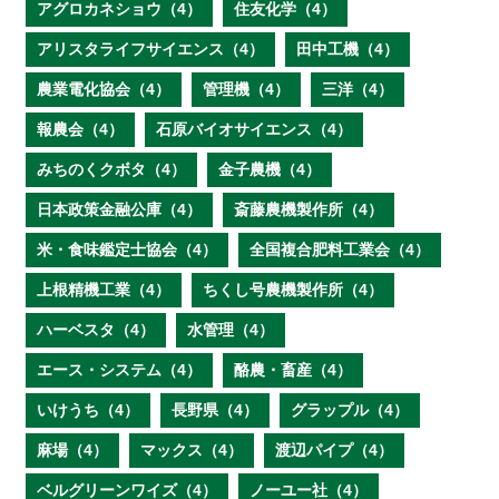
アグロカネショウ（4）
住友化学（4）
アリスタライフサイエンス（4）
田中工機（4）
農業電化協会（4）
管理機（4）
三洋（4）
報農会（4）
石原バイオサイエンス（4）
みちのくクボタ（4）
金子農機（4）
日本政策金融公庫（4）
斎藤農機製作所（4）
米・食味鑑定士協会（4）
全国複合肥料工業会（4）
上根精機工業（4）
ちくし号農機製作所（4）
ハーベスタ（4）
水管理（4）
エース・システム（4）
酪農・畜産（4）
いけうち（4）
長野県（4）
グラップル（4）
麻場（4）
マックス（4）
渡辺パイプ（4）
ベルグリーンワイズ（4）
ノーユー社（4）