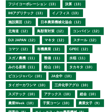
フジイコーポレーション（13）
決算（13）
IHIアグリテック（13）
イノフィス（13）
施設園芸（12）
日本農業機械化協会（12）
北海道（12）
鳥獣害対策（12）
コンバイン（12）
DJI JAPAN（12）
マキタ（12）
スチール（12）
コマツ（12）
有機農業（12）
GPEC（12）
スガノ農機（11）
整備（11）
水稲（11）
みのる産業（11）
松山（10）
タカキタ（10）
ビコンジャパン（10）
JA全中（10）
タイガーカワシマ（10）
三井化学アグロ（10）
スズテック（10）
アテックス（10）
総会（10）
農業Week（10）
子実コーン（10）
農業女子（9）