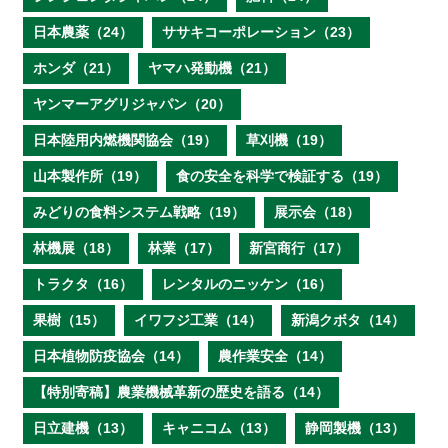
日本農薬（24）
ササキコーポレーション（23）
ホンダ（21）
ヤマハ発動機（21）
ヤンマーアグリジャパン（20）
日本陸用内燃機関協会（19）
草刈機（19）
山本製作所（19）
食の安全を科学で検証する（19）
みどりの食料システム戦略（19）
展示会（18）
林機展（18）
林業（17）
新宮商行（17）
トラクタ（16）
レンタルのニッケン（16）
果樹（15）
イワフジ工業（14）
新潟クボタ（14）
日本植物防疫協会（14）
農作業安全（14）
【特別寄稿】農業機械革新の歴史を語る（14）
日立建機（13）
キャニコム（13）
静岡製機（13）