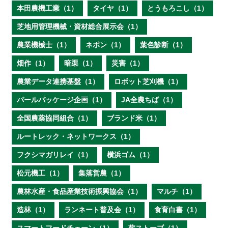
本田農機工業（1）
タイヤ（1）
とうもろこし（1）
芝地用管理機械・資材総合展示会（1）
農業機械士（1）
ネポン（1）
葉色診断（1）
畑作（1）
暗渠（1）
災害（1）
農業データ連携基盤（1）
ロボット芝刈機（1）
パールパッケージ企画（1）
JA全農ちば（1）
全国農薬協同組合（1）
ブランド米（1）
ルートレック・ネットワークス（1）
フクシマガリレイ（1）
横浜ゴム（1）
松元機工（1）
集落営農（1）
農林水産・食品産業技術振興協会（1）
マルチ（1）
造林（1）
ランネート普及会（1）
食育白書（1）