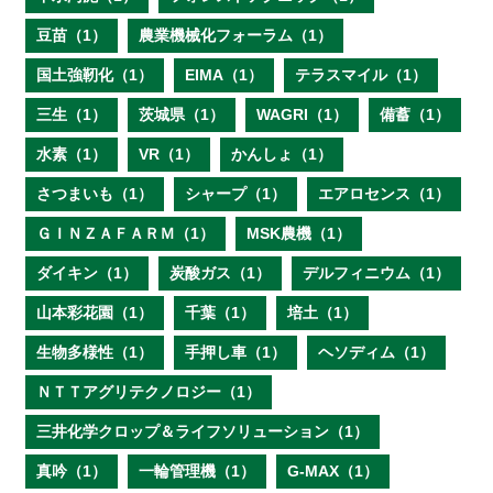
豆苗（1）
農業機械化フォーラム（1）
国土強靭化（1）
EIMA（1）
テラスマイル（1）
三生（1）
茨城県（1）
WAGRI（1）
備蓄（1）
水素（1）
VR（1）
かんしょ（1）
さつまいも（1）
シャープ（1）
エアロセンス（1）
ＧＩＮＺＡＦＡＲＭ（1）
MSK農機（1）
ダイキン（1）
炭酸ガス（1）
デルフィニウム（1）
山本彩花園（1）
千葉（1）
培土（1）
生物多様性（1）
手押し車（1）
ヘソディム（1）
ＮＴＴアグリテクノロジー（1）
三井化学クロップ＆ライフソリューション（1）
真吟（1）
一輪管理機（1）
G-MAX（1）