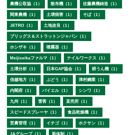
農機公取協（1）
散布機（1）
佐藤農機鋳造（1）
関東農機（1）
土壌病害（1）
そば（1）
JETRO（1）
土地改良（1）
ブリッグス＆ストラットンジャパン（1）
ホシザキ（1）
噴霧器（1）
Meijiseikaファルマ（1）
ナイルワークス（1）
土壌分析（1）
日本GAP協会（1）
耕うん機（1）
信越地方（1）
ぶどう（1）
津村鋼業（1）
内閣府（1）
バイエル（1）
シンワ（1）
九州（1）
雪害（1）
直売所（1）
スピードスプレーヤ（1）
食品乾燥機（1）
営農管理（1）
イチゴ（1）
ホクサン（1）
JAグループ（1）
新体制（1）