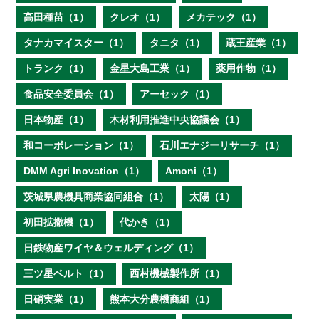
高田種苗（1）
クレオ（1）
メカテック（1）
タナカマイスター（1）
タニタ（1）
蔵王産業（1）
トランク（1）
金星大島工業（1）
薬用作物（1）
食品安全委員会（1）
アーセック（1）
日本物産（1）
木材利用推進中央協議会（1）
和コーポレーション（1）
石川エナジーリサーチ（1）
DMM Agri Inovation（1）
Amoni（1）
茨城県農機具商業協同組合（1）
太陽（1）
初田拡撒機（1）
代かき（1）
日鉄物産ワイヤ＆ウェルディング（1）
三ツ星ベルト（1）
西村機械製作所（1）
日硝実業（1）
熊本大分農機商組（1）