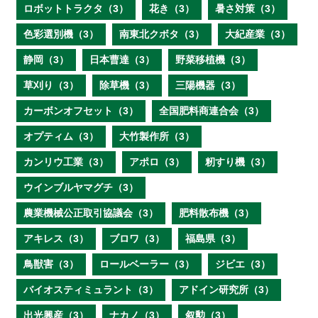
ロボットトラクタ（3）
花き（3）
暑さ対策（3）
色彩選別機（3）
南東北クボタ（3）
大紀産業（3）
静岡（3）
日本曹達（3）
野菜移植機（3）
草刈り（3）
除草機（3）
三陽機器（3）
カーボンオフセット（3）
全国肥料商連合会（3）
オプティム（3）
大竹製作所（3）
カンリウ工業（3）
アポロ（3）
籾すり機（3）
ウインブルヤマグチ（3）
農業機械公正取引協議会（3）
肥料散布機（3）
アキレス（3）
ブロワ（3）
福島県（3）
鳥獣害（3）
ロールベーラー（3）
ジビエ（3）
バイオスティミュラント（3）
アドイン研究所（3）
出光興産（3）
ナカノ（3）
叙勲（3）