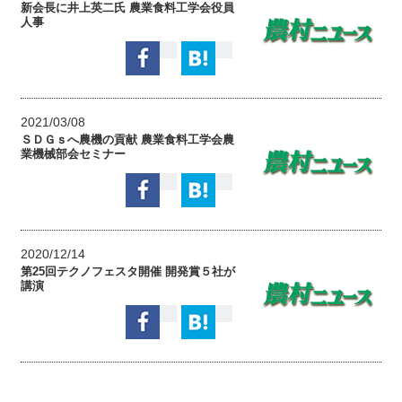
新会長に井上英二氏 農業食料工学会役員
人事
2021/03/08
ＳＤＧｓへ農機の貢献 農業食料工学会農
業機械部会セミナー
2020/12/14
第25回テクノフェスタ開催 開発賞５社が
講演