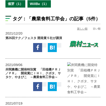
催芽（1）
WillBe（1）
タグ：
「農業食料工学会」
の記事（5件）
新しい順
古い順
2021/12/20
第26回テクノフェスタ 開発賞５社が講演
2021/09/06
井関農機に開発特別賞 「田植機ＰＲＪ
／ＰＲ」 開発賞にＩＨＩ、クボタ、サ
タケ、やまびこ ～農業食料工学会～
2021/07/19