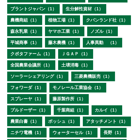
ブラントジャパン（1）
生分解性資材（1）
農機商組（1）
植物工場（1）
クバンランド社（1）
森永乳業（1）
ヤマホ工業（1）
ノズル（1）
平城商事（1）
藤木農機（1）
人事異動 （1）
クボタファーム（1）
ＪＧＡＰ（1）
全国農業会議所（1）
土壌消毒（1）
ソーラーシェアリング（1）
三菱農機販売（1）
フォワーダ（1）
モノレール工業協会（1）
スプレーヤ（1）
藤原製作所（1）
ブルドーザー（1）
千葉商組（1）
カルイ（1）
農業白書（1）
ボッシュ（1）
アタッチメント（1）
ニチワ電機（1）
ウォーターセル（1）
長野（1）