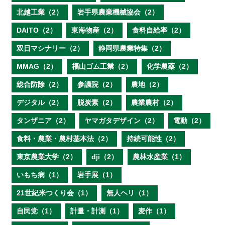
北越工業（2）
岩手県農業機械協会（2）
DAITO（2）
東海物産（2）
食料自給率（2）
双日マシナリー（2）
静岡県農業特集（2）
MMAG（2）
福山ゴム工業（2）
化学農薬（2）
総合防除（2）
参議院（2）
農地（2）
デジタル（2）
脱炭素（2）
農業農村（2）
タンザニア（2）
ヤマガタデザイン（2）
電動（2）
食料・農業・農村基本法（2）
持続可能性（2）
東京農業大学（2）
dji（2）
農林水産業（1）
いもち病（1）
岩手展（1）
21世紀米つくり会（1）
無人ヘリ（1）
自民党（1）
計量・計測（1）
麦作（1）