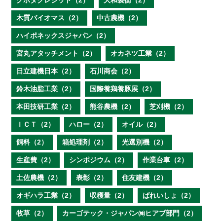
クボタクレジット（2）
大和製衡（2）
木質バイオマス（2）
中古農機（2）
ハイポネックスジャパン（2）
宮丸アタッチメント（2）
オカネツ工業（2）
日立建機日本（2）
石川商会（2）
鈴木油脂工業（2）
国際養鶏養豚展（2）
本田技研工業（2）
熊谷農機（2）
芝刈機（2）
ＩＣＴ（2）
ハロー（2）
オイル（2）
飼料（2）
箱処理剤（2）
光選別機（2）
生産費（2）
シンポジウム（2）
作業台車（2）
土佐農機（2）
表彰（2）
住友建機（2）
オギハラ工業（2）
収穫量（2）
ばれいしょ（2）
牧草（2）
カーゴテック・ジャパン㈱ヒアブ部門（2）