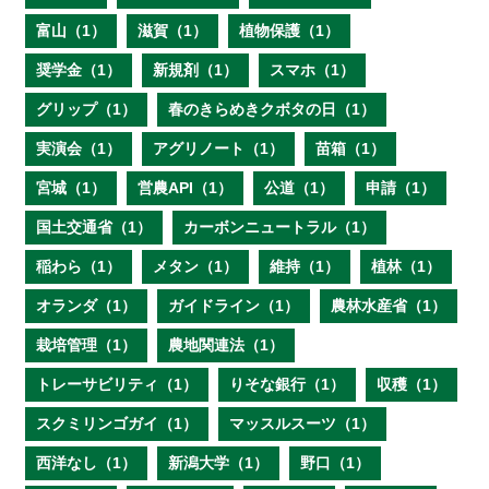
富山（1）
滋賀（1）
植物保護（1）
奨学金（1）
新規剤（1）
スマホ（1）
グリップ（1）
春のきらめきクボタの日（1）
実演会（1）
アグリノート（1）
苗箱（1）
宮城（1）
営農API（1）
公道（1）
申請（1）
国土交通省（1）
カーボンニュートラル（1）
稲わら（1）
メタン（1）
維持（1）
植林（1）
オランダ（1）
ガイドライン（1）
農林水産省（1）
栽培管理（1）
農地関連法（1）
トレーサビリティ（1）
りそな銀行（1）
収穫（1）
スクミリンゴガイ（1）
マッスルスーツ（1）
西洋なし（1）
新潟大学（1）
野口（1）