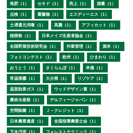
堆肥（1）
セキド（1）
売上（1）
測量（1）
点検（1）
齋藤徹（1）
エスディーエス（1）
土壌還元消毒（1）
高騰（1）
アフィカット（1）
植樹祭（1）
日本メイズ生産者協会（1）
全国野菜技術研究会（1）
作業管理（1）
酒米（1）
フォトコンテスト（1）
欧州（1）
ひまわり（1）
おうとう（1）
さくらんぼ（1）
米価（1）
常温煙霧（1）
大分県（1）
リゾケア（1）
温室効果ガス（1）
ウッドデザイン賞（1）
農林水産祭（1）
デルフィージャパン（1）
空間除菌（1）
Ｊ－クレジット（1）
日本農業遺産（1）
全国指導農業士会（1）
下水汚泥（1）
フォレストテクニック（1）