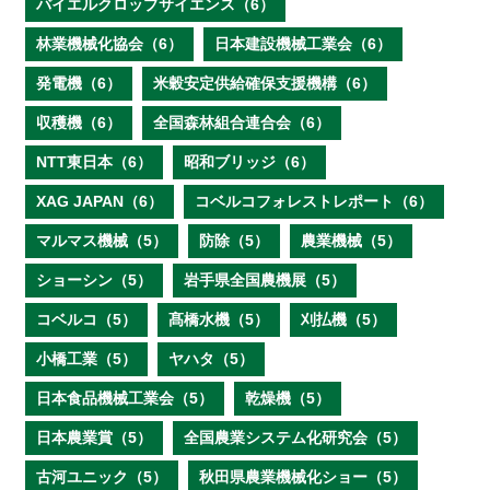
バイエルクロップサイエンス（6）
林業機械化協会（6）
日本建設機械工業会（6）
発電機（6）
米穀安定供給確保支援機構（6）
収穫機（6）
全国森林組合連合会（6）
NTT東日本（6）
昭和ブリッジ（6）
XAG JAPAN（6）
コベルコフォレストレポート（6）
マルマス機械（5）
防除（5）
農業機械（5）
ショーシン（5）
岩手県全国農機展（5）
コベルコ（5）
髙橋水機（5）
刈払機（5）
小橋工業（5）
ヤハタ（5）
日本食品機械工業会（5）
乾燥機（5）
日本農業賞（5）
全国農業システム化研究会（5）
古河ユニック（5）
秋田県農業機械化ショー（5）