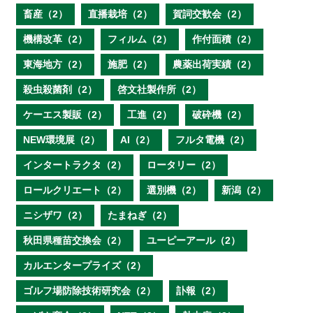
畜産（2）
直播栽培（2）
賀詞交歓会（2）
機構改革（2）
フィルム（2）
作付面積（2）
東海地方（2）
施肥（2）
農薬出荷実績（2）
殺虫殺菌剤（2）
啓文社製作所（2）
ケーエス製販（2）
工進（2）
破砕機（2）
NEW環境展（2）
AI（2）
フルタ電機（2）
インタートラクタ（2）
ロータリー（2）
ロールクリエート（2）
選別機（2）
新潟（2）
ニシザワ（2）
たまねぎ（2）
秋田県種苗交換会（2）
ユーピーアール（2）
カルエンタープライズ（2）
ゴルフ場防除技術研究会（2）
訃報（2）