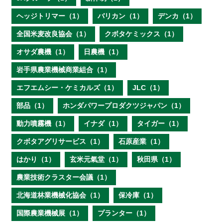
ヘッジトリマー（1）
バリカン（1）
デンカ（1）
全国米麦改良協会（1）
クボタケミックス（1）
オサダ農機（1）
日農機（1）
岩手県農業機械商業組合（1）
エフエムシー・ケミカルズ（1）
JLC（1）
部品（1）
ホンダパワープロダクツジャパン（1）
動力噴霧機（1）
イナダ（1）
タイガー（1）
クボタアグリサービス（1）
石原産業（1）
はかり（1）
玄米元氣堂（1）
秋田県（1）
農業技術クラスター会議（1）
北海道林業機械化協会（1）
保冷庫（1）
国際農業機械展（1）
プランター（1）