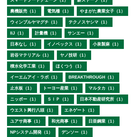
スマートフードチェーン（1）
薪ストーブ（1）
農機販売（1）
電気柵（1）
やまがた農業女子（1）
ウィンブルヤマグチ（1）
テクノスヤシマ（1）
IIJ（1）
計量機（1）
サンエー（1）
日本なし（1）
イノベックス（1）
小泉製麻（1）
岩谷マテリアル（1）
ヤノ技研（1）
積水化学工業（1）
ほくつう（1）
イーエムアイ・ラボ（1）
BREAKTHROUGH（1）
止水板（1）
トーヨー産業（1）
マルタカ（1）
ニッポー（1）
ＳＩＰ（1）
日本不動産研究所（1）
ウエスト興行八頭（1）
エネゲート（1）
ユアサ商事（1）
和光商事（1）
日亜鋼業（1）
NPシステム開発（1）
デンソー（1）