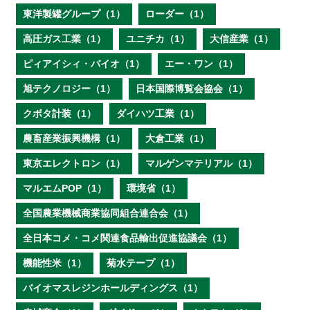
東洋製罐グループ（1）
ローダー（1）
高圧ガス工業（1）
ユニチカ（1）
大信産業（1）
ピィアイシィ・バイオ（1）
エー・ワン（1）
旭テクノロジー（1）
日本国際博覧会協会（1）
クボタ計装（1）
ダイハツ工業（1）
農畜産業振興機構（1）
大倉工業（1）
東京エレクトロン（1）
マルゲンマテリアル（1）
マルエムPOP（1）
環境省（1）
全国農業機械商業協同組合連合会（1）
全日本コメ・コメ関連食品輸出促進協議会（1）
機能性米（1）
菊水テープ（1）
バイオマスレジンホールディングス（1）