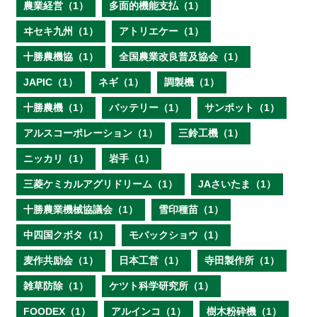
農業経営（1）
多面的機能支払（1）
ヰセキ九州（1）
アトリエケー（1）
十勝農機協（1）
全国農業改良普及協会（1）
JAPIC（1）
ネギ（1）
調製機（1）
十勝農機（1）
バッテリー（1）
サンポット（1）
アルスコーポレーション（1）
三鈴工機（1）
ニッカリ（1）
岩手（1）
三菱ケミカルアグリドリーム（1）
JAさいたま（1）
十勝農業機械協議会（1）
雪印種苗（1）
中四国クボタ（1）
モバックショウ（1）
麦作共励会（1）
日本工営（1）
寺田製作所（1）
雑草防除（1）
ケツト科学研究所（1）
FOODEX（1）
アルインコ（1）
樹木粉砕機（1）