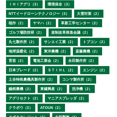
ＩＨＩアグリ（3）
環境保全（3）
NTTイードローンテクノロジー（3）
大雪対策（2）
稲作（2）
ヤマハ（2）
革新工学センター（2）
ゴルフ場防技研（2）
規制改革推進会議（2）
丸七製作所（2）
サンエイ工業（2）
トプコン（2）
地球温暖化（2）
東洋農機（2）
斎藤農機（2）
育苗（2）
電池工業会（2）
永田製作所（2）
日本ブレード（2）
ＳＴＩＨＬ（2）
エンジン（2）
土谷特殊農機具製作所（2）
コンマ製作所（2）
鋤柄農機（2）
東罐興産（2）
洗浄機（2）
アグリセクト（2）
マニアスプレッダ（2）
クラボウ（2）
ATOUN（2）