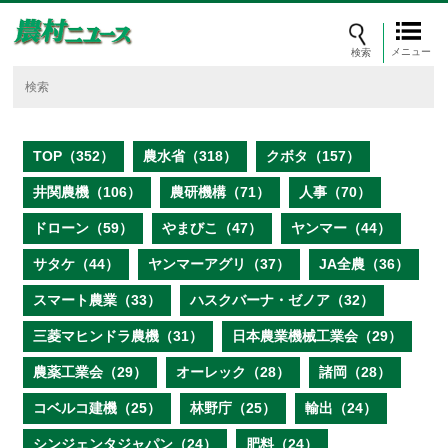
メニュー
TOP（352）
農水省（318）
クボタ（157）
井関農機（106）
農研機構（71）
人事（70）
ドローン（59）
やまびこ（47）
ヤンマー（44）
サタケ（44）
ヤンマーアグリ（37）
JA全農（36）
スマート農業（33）
ハスクバーナ・ゼノア（32）
三菱マヒンドラ農機（31）
日本農業機械工業会（29）
農薬工業会（29）
オーレック（28）
諸岡（28）
コベルコ建機（25）
林野庁（25）
輸出（24）
シンジェンタジャパン（24）
肥料（24）