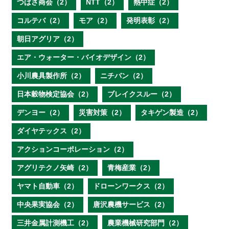
つばさ商会（2）
NTT（2）
熱中症（2）
コルテバ（2）
モア（2）
発明表彰（2）
朝日アグリア（2）
エア・ウォーター・バイオデザイン（2）
小川農具製作所（2）
ニチバン（2）
日本穀物検定協会（2）
ブレイクスルー（2）
デンヨー（2）
災害対策（2）
タキゲン製造（2）
ダイヤテックス（2）
アクションコーポレーション（2）
アグリテクノ矢崎（2）
青梅産業（2）
ヤマト自動車（2）
ドローンワークス（2）
中央果実協会（2）
唐沢農機サービス（2）
三井金属計測機工（2）
農業機械研究部門（2）