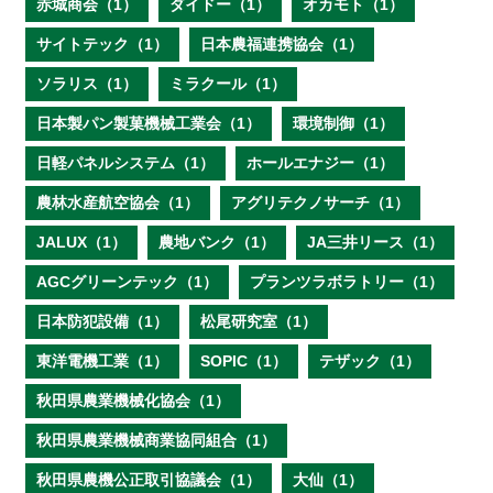
赤城商会（1）
ダイドー（1）
オカモト（1）
サイトテック（1）
日本農福連携協会（1）
ソラリス（1）
ミラクール（1）
日本製パン製菓機械工業会（1）
環境制御（1）
日軽パネルシステム（1）
ホールエナジー（1）
農林水産航空協会（1）
アグリテクノサーチ（1）
JALUX（1）
農地バンク（1）
JA三井リース（1）
AGCグリーンテック（1）
プランツラボラトリー（1）
日本防犯設備（1）
松尾研究室（1）
東洋電機工業（1）
SOPIC（1）
テザック（1）
秋田県農業機械化協会（1）
秋田県農業機械商業協同組合（1）
秋田県農機公正取引協議会（1）
大仙（1）