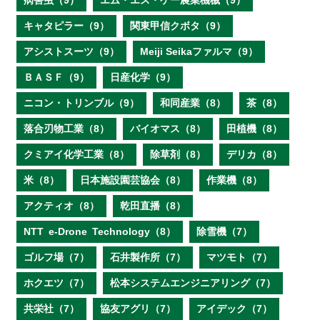
病害虫（9）
エム・エス・ケー農業機械（9）
キャタピラー（9）
関東甲信クボタ（9）
アシストスーツ（9）
Meiji Seikaファルマ（9）
ＢＡＳＦ（9）
日産化学（9）
ニコン・トリンブル（9）
和同産業（8）
茶（8）
落合刃物工業（8）
バイオマス（8）
田植機（8）
クミアイ化学工業（8）
除草剤（8）
デリカ（8）
米（8）
日本施設園芸協会（8）
作業機（8）
アクティオ（8）
乾田直播（8）
NTT e‐Drone Technology（8）
除雪機（7）
ゴルフ場（7）
石井製作所（7）
マツモト（7）
ホクエツ（7）
松本システムエンジニアリング（7）
共栄社（7）
協友アグリ（7）
アイデック（7）