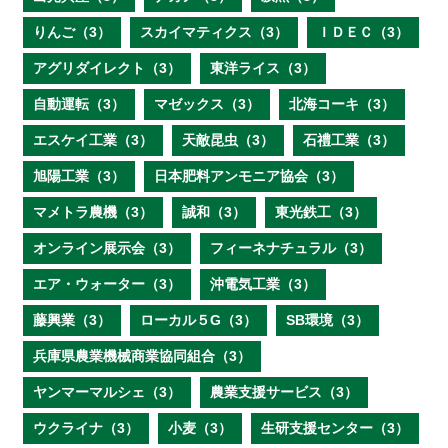
りんご（3）
スカイマティクス（3）
ＩＤＥＣ（3）
アグリダイレクト（3）
東洋ライス（3）
自動運転（3）
マゼックス（3）
北海コーキ（3）
エスケイ工業（3）
天敵昆虫（3）
石禮工業（3）
旭陽工業（3）
日本肥料アンモニア協会（3）
マメトラ農機（3）
誠和（3）
東光鉄工（3）
オンライン展示会（3）
フィーネナチュラル（3）
エア・ウォーター（3）
沖電気工業（3）
藤興業（3）
ローカル５G（3）
SB環境（3）
兵庫県農業機械商業協同組合（3）
ヤンマーマルシェ（3）
農業支援サービス（3）
ウクライナ（3）
小麦（3）
生研支援センター（3）