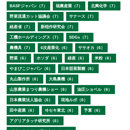
BASFジャパン（7）
福農産業（7）
北興化学（7）
野菜流通カット協議会（7）
サナース（7）
経産省（7）
新稲作研究会（7）
工機ホールディングス（7）
SDGs（7）
農機具（7）
6次産業化（6）
ササオカ（6）
野菜（6）
ホソダ（6）
緑産（6）
米粉（6）
やまびこジャパン（6）
日本甜菜製糖（6）
丸山製作所（6）
大島農機（6）
山形農業まつり農機ショー（6）
油圧ショベル（6）
日本農業法人協会（6）
現地ルポ（6）
田中産業（6）
ヰセキ東北（6）
予算（6）
アグリアタッチ研究所（6）