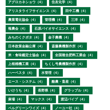
アグロカネショウ（4）
住友化学（4）
アリスタライフサイエンス（4）
田中工機（4）
農業電化協会（4）
管理機（4）
三洋（4）
報農会（4）
石原バイオサイエンス（4）
みちのくクボタ（4）
金子農機（4）
日本政策金融公庫（4）
斎藤農機製作所（4）
米・食味鑑定士協会（4）
全国複合肥料工業会（4）
上根精機工業（4）
ちくし号農機製作所（4）
ハーベスタ（4）
水管理（4）
エース・システム（4）
酪農・畜産（4）
いけうち（4）
長野県（4）
グラップル（4）
麻場（4）
マックス（4）
渡辺パイプ（4）
ベルグリーンワイズ（4）
ノーユー社（4）