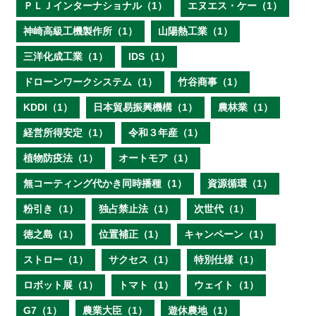
ＰＬＪインターナショナル（1）
エヌエス・ケー（1）
神崎高級工機製作所（1）
山陽熱工業（1）
三洋化成工業（1）
IDS（1）
ドローンワークシステム（1）
竹谷商事（1）
KDDI（1）
日本貿易振興機構（1）
農林業（1）
経営所得安定（1）
令和３年産（1）
植物防疫法（1）
オートモア（1）
無コーティング代かき同時播種（1）
資源循環（1）
粉引き（1）
独占禁止法（1）
次世代（1）
徳之島（1）
位置補正（1）
キャンペーン（1）
ストロー（1）
サクセス（1）
特別仕様（1）
ロボット展（1）
トマト（1）
ウェイト（1）
G7（1）
農業大臣（1）
遊休農地（1）