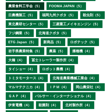
農業食料工学会（5）
FOOMA JAPAN（5）
日農機製工（5）
福岡九州クボタ（5）
殺虫剤（5）
東北農研センター（5）
三菱重工メイキエンジン（5）
フジ鋼業（5）
北海道クボタ（5）
ETG Japan（5）
新商品（5）
ロボテック（5）
岩手県農業特集（5）
農薬（5）
播種機（4）
大橋（4）
冨士トレーラー製作所（4）
タイショー（4）
ロボット農機（4）
トミタモータース（4）
北海道農業機械工業会（4）
マルマテクニカ（4）
ＩＰＭ（4）
岡山農栄社（4）
ＧＡＰ（4）
パルサー・インターナショナル（4）
伊東電機（4）
殺菌剤（4）
北村製作所（4）