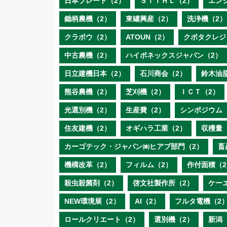
日本ブレード（2）
ＳＴＩＨＬ（2）
エン
鋤柄農機（2）
東罐興産（2）
洗浄機（2）
クラボウ（2）
ATOUN（2）
クボタクレジ
中古農機（2）
ハイポネックスジャパン（2）
日立建機日本（2）
石川商会（2）
鈴木油
熊谷農機（2）
芝刈機（2）
ＩＣＴ（2）
光選別機（2）
生産費（2）
シンポジウム
住友建機（2）
オギハラ工業（2）
収穫量
カーゴテック・ジャパン㈱ヒアブ部門（2）
畜
機構改革（2）
フィルム（2）
作付面積（2
殺虫殺菌剤（2）
啓文社製作所（2）
ケー
NEW環境展（2）
AI（2）
フルタ電機（2
ロールクリエート（2）
選別機（2）
新潟