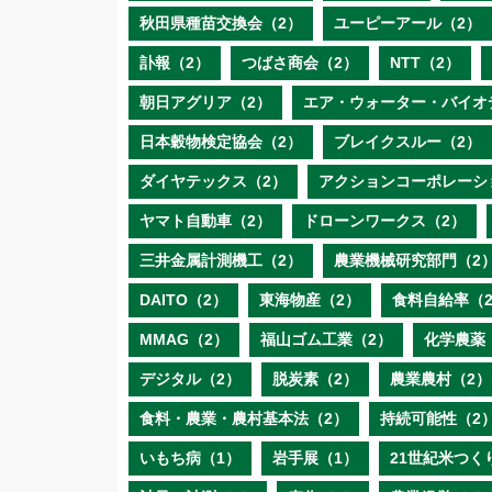
秋田県種苗交換会（2）
ユーピーアール（2）
訃報（2）
つばさ商会（2）
NTT（2）
朝日アグリア（2）
エア・ウォーター・バイオ
日本穀物検定協会（2）
ブレイクスルー（2）
ダイヤテックス（2）
アクションコーポレーシ
ヤマト自動車（2）
ドローンワークス（2）
三井金属計測機工（2）
農業機械研究部門（2
DAITO（2）
東海物産（2）
食料自給率（
MMAG（2）
福山ゴム工業（2）
化学農薬
デジタル（2）
脱炭素（2）
農業農村（2）
食料・農業・農村基本法（2）
持続可能性（2
いもち病（1）
岩手展（1）
21世紀米つく