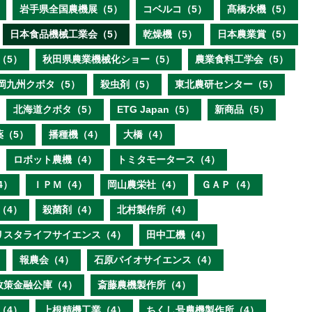
岩手県全国農機展（5）
コベルコ（5）
髙橋水機（5）
日本食品機械工業会（5）
乾燥機（5）
日本農業賞（5）
（5）
秋田県農業機械化ショー（5）
農業食料工学会（5）
岡九州クボタ（5）
殺虫剤（5）
東北農研センター（5）
北海道クボタ（5）
ETG Japan（5）
新商品（5）
薬（5）
播種機（4）
大橋（4）
ロボット農機（4）
トミタモータース（4）
4）
ＩＰＭ（4）
岡山農栄社（4）
ＧＡＰ（4）
（4）
殺菌剤（4）
北村製作所（4）
リスタライフサイエンス（4）
田中工機（4）
報農会（4）
石原バイオサイエンス（4）
政策金融公庫（4）
斎藤農機製作所（4）
（4）
上根精機工業（4）
ちくし号農機製作所（4）