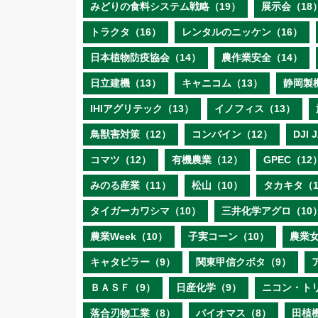
みどりの食料システム戦略（19）
展示会（18
トラクタ（16）
レンタルのニッケン（16）
日本植物防疫協会（14）
農作業安全（14）
日立建機（13）
キャニコム（13）
静岡製
IHIアグリテック（13）
イノフィス（13）
鳥獣害対策（12）
コンバイン（12）
DJI
コマツ（12）
有機農業（12）
GPEC（12
みのる産業（11）
松山（10）
タカキタ（1
タイガーカワシマ（10）
三井化学アグロ（10
農業Week（10）
子実コーン（10）
農業女
キャタピラー（9）
関東甲信クボタ（9）
ＢＡＳＦ（9）
日産化学（9）
ニコン・ト
落合刃物工業（8）
バイオマス（8）
田植