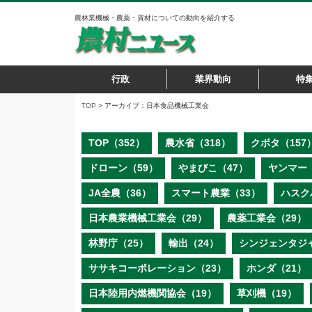
農林業機械・農薬・資材についての動向を紹介する
行政
業界動向
特
TOP
> アーカイブ：日本食品機械工業会
TOP（352）
農水省（318）
クボタ（157
ドローン（59）
やまびこ（47）
ヤンマー（
JA全農（36）
スマート農業（33）
ハスク
日本農業機械工業会（29）
農薬工業会（29）
林野庁（25）
輸出（24）
シンジェンタジ
ササキコーポレーション（23）
ホンダ（21）
日本陸用内燃機関協会（19）
草刈機（19）