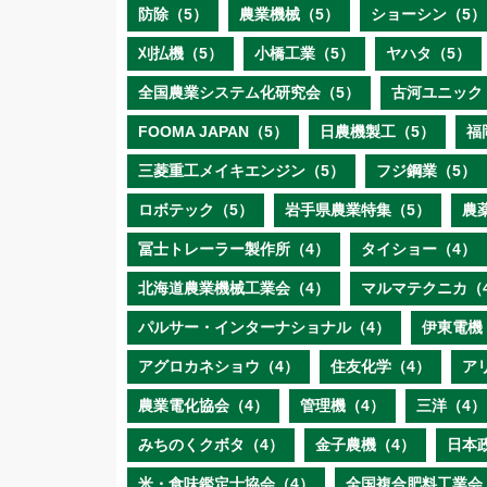
防除（5）
農業機械（5）
ショーシン（5）
刈払機（5）
小橋工業（5）
ヤハタ（5）
全国農業システム化研究会（5）
古河ユニック
FOOMA JAPAN（5）
日農機製工（5）
福
三菱重工メイキエンジン（5）
フジ鋼業（5）
ロボテック（5）
岩手県農業特集（5）
農
冨士トレーラー製作所（4）
タイショー（4）
北海道農業機械工業会（4）
マルマテクニカ（
パルサー・インターナショナル（4）
伊東電機
アグロカネショウ（4）
住友化学（4）
ア
農業電化協会（4）
管理機（4）
三洋（4）
みちのくクボタ（4）
金子農機（4）
日本
米・食味鑑定士協会（4）
全国複合肥料工業会