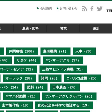
会社案内
お問い合わせ
TE
集
農薬・肥料
林業
統計
）
井関農機（106）
農研機構（71）
人事（70）
44）
サタケ（44）
ヤンマーアグリ（37）
バーナ・ゼノア（32）
三菱マヒンドラ農機（31）
オーレック（28）
諸岡（28）
コベルコ建機（25）
ャパン（24）
肥料（24）
日本農薬（24）
ヤマハ発動機（21）
ヤンマーアグリジャパン（20）
山本製作所（19）
食の安全を科学で検証する（19）