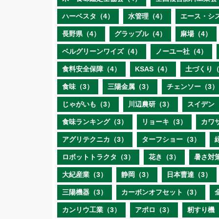
ハーベスタ（4）
水管理（4）
エース・シ
長野県（4）
グラップル（4）
麻場（4）
ベルグリーンワイズ（4）
ノーユー社（4）
食料安全保障（4）
KSAS（4）
土づくり（
食味（3）
三陽金属（3）
チェンソー（3）
じゃがいも（3）
川辺農研（3）
スイデン
食味ランキング（3）
リョーキ（3）
カワ
アグリテクニカ（3）
ターフショー（3）
ロボットトラクタ（3）
花き（3）
暑さ対
大紀産業（3）
静岡（3）
日本曹達（3）
三陽機器（3）
カーボンオフセット（3）
カンリウ工業（3）
アポロ（3）
籾すり機