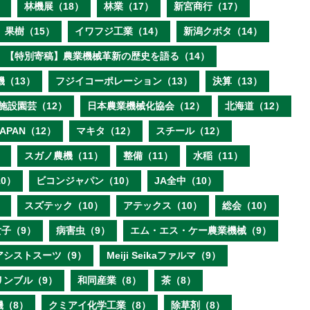
）
林機展（18）
林業（17）
新宮商行（17）
果樹（15）
イワフジ工業（14）
新潟クボタ（14）
【特別寄稿】農業機械革新の歴史を語る（14）
機（13）
フジイコーポレーション（13）
決算（13）
施設園芸（12）
日本農業機械化協会（12）
北海道（12）
 JAPAN（12）
マキタ（12）
スチール（12）
）
スガノ農機（11）
整備（11）
水稲（11）
0）
ビコンジャパン（10）
JA全中（10）
）
スズテック（10）
アテックス（10）
総会（10）
子（9）
病害虫（9）
エム・エス・ケー農業機械（9）
アシストスーツ（9）
Meiji Seikaファルマ（9）
リンブル（9）
和同産業（8）
茶（8）
機（8）
クミアイ化学工業（8）
除草剤（8）