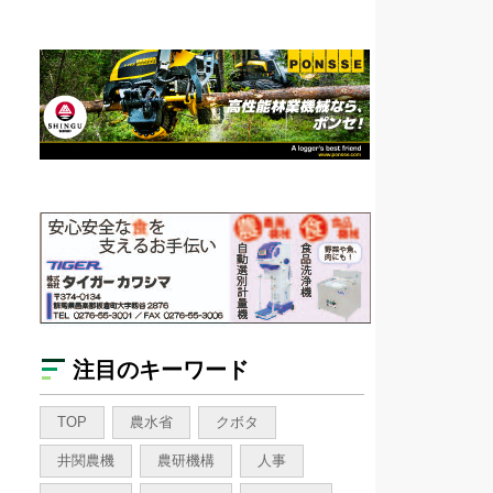
注目のキーワード
TOP
農水省
クボタ
井関農機
農研機構
人事