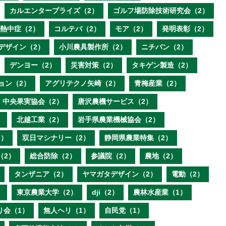
カルエンタープライズ（2）
ゴルフ場防除技術研究会（2）
熱中症（2）
コルテバ（2）
モア（2）
発明表彰（2）
デザイン（2）
小川農具製作所（2）
ニチバン（2）
デンヨー（2）
災害対策（2）
タキゲン製造（2）
ョン（2）
アグリテクノ矢崎（2）
青梅産業（2）
中央果実協会（2）
唐沢農機サービス（2）
）
北越工業（2）
岩手県農業機械協会（2）
2）
双日マシナリー（2）
静岡県農業特集（2）
（2）
総合防除（2）
参議院（2）
農地（2）
タンザニア（2）
ヤマガタデザイン（2）
電動（2）
）
東京農業大学（2）
dji（2）
農林水産業（1）
り会（1）
無人ヘリ（1）
自民党（1）