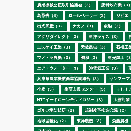
農業機械公正取引協議会（3）
肥料散布機（3
鳥獣害（3）
ロールベーラー（3）
ジビエ
出光興産（3）
ナカノ（3）
叙勲（3）
アグリダイレクト（3）
東洋ライス（3）
エスケイ工業（3）
天敵昆虫（3）
石禮工
マメトラ農機（3）
誠和（3）
東光鉄工（3
エア・ウォーター（3）
沖電気工業（3）
兵庫県農業機械商業協同組合（3）
ヤンマーマ
小麦（3）
生研支援センター（3）
ＩＨＩ
NTTイードローンテクノロジー（3）
大雪対策
ゴルフ場防技研（2）
規制改革推進会議（2）
地球温暖化（2）
東洋農機（2）
斎藤農機