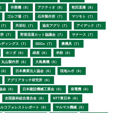
）
作業機（8）
アクティオ（8）
乾田直播（8）
ゴルフ場（7）
石井製作所（7）
マツモト（7）
（7）
共栄社（7）
協友アグリ（7）
アイデック（7）
学（7）
野菜流通カット協議会（7）
サナース（7）
ルディングス（7）
SDGs（7）
農機具（7）
ホソダ（6）
緑産（6）
米粉（6）
丸山製作所（6）
大島農機（6）
（6）
日本農業法人協会（6）
現地ルポ（6）
アグリアタッチ研究所（6）
協会（6）
日本建設機械工業会（6）
発電機（6）
全国森林組合連合会（6）
NTT東日本（6）
ベルコフォレストレポート（6）
マルマス機械（5）