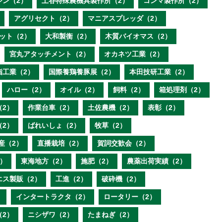
ジン（2）
土谷特殊農機具製作所（2）
コンマ製作所（2）
アグリセクト（2）
マニアスプレッダ（2）
ット（2）
大和製衡（2）
木質バイオマス（2）
宮丸アタッチメント（2）
オカネツ工業（2）
脂工業（2）
国際養鶏養豚展（2）
本田技研工業（2）
ハロー（2）
オイル（2）
飼料（2）
箱処理剤（2）
（2）
作業台車（2）
土佐農機（2）
表彰（2）
（2）
ばれいしょ（2）
牧草（2）
産（2）
直播栽培（2）
賀詞交歓会（2）
）
東海地方（2）
施肥（2）
農薬出荷実績（2）
エス製販（2）
工進（2）
破砕機（2）
）
インタートラクタ（2）
ロータリー（2）
（2）
ニシザワ（2）
たまねぎ（2）