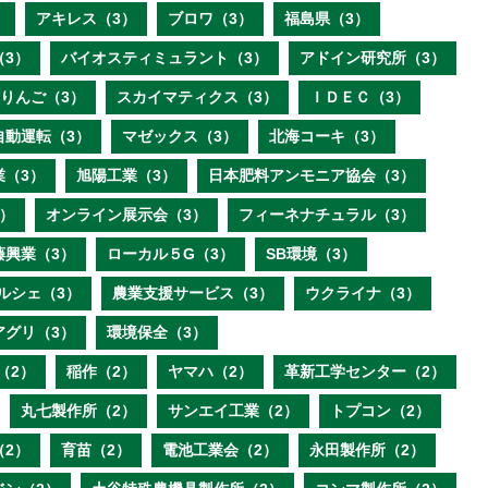
）
アキレス（3）
ブロワ（3）
福島県（3）
（3）
バイオスティミュラント（3）
アドイン研究所（3）
りんご（3）
スカイマティクス（3）
ＩＤＥＣ（3）
自動運転（3）
マゼックス（3）
北海コーキ（3）
業（3）
旭陽工業（3）
日本肥料アンモニア協会（3）
）
オンライン展示会（3）
フィーネナチュラル（3）
藤興業（3）
ローカル５G（3）
SB環境（3）
ルシェ（3）
農業支援サービス（3）
ウクライナ（3）
アグリ（3）
環境保全（3）
（2）
稲作（2）
ヤマハ（2）
革新工学センター（2）
丸七製作所（2）
サンエイ工業（2）
トプコン（2）
（2）
育苗（2）
電池工業会（2）
永田製作所（2）