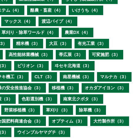
ステム（4）
酪農・畜産（4）
いけうち（4）
マックス（4）
渡辺パイプ（4）
草刈り・除草ワールド（4）
農業DX（4）
3）
精米機（3）
大豆（3）
有光工業（3）
高性能林業機械（3）
帯広展（3）
可変施肥（3）
（3）
ピリオン（3）
ヰセキ北海道（3）
サキ機工（3）
CLT（3）
南星機械（3）
マルナカ（3）
緑の安全推進協会（3）
移植機（3）
オカダアイヨン（3）
策（3）
色彩選別機（3）
南東北クボタ（3）
野菜移植機（3）
草刈り（3）
除草機（3）
全国肥料商連合会（3）
オプティム（3）
大竹製作所（3）
（3）
ウインブルヤマグチ（3）