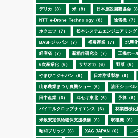
デリカ（8）
米（8）
日本施設園芸協会（8
NTT e‐Drone Technology（8）
除雪機（7）
ホクエツ（7）
松本システムエンジニアリング
BASFジャパン（7）
福農産業（7）
北興化
経産省（7）
新稲作研究会（7）
工機ホー
6次産業化（6）
ササオカ（6）
野菜（6）
やまびこジャパン（6）
日本甜菜製糖（6）
山形農業まつり農機ショー（6）
油圧ショベル
田中産業（6）
ヰセキ東北（6）
予算（6）
バイエルクロップサイエンス（6）
林業機械化
米穀安定供給確保支援機構（6）
収穫機（6）
昭和ブリッジ（6）
XAG JAPAN（6）
コ