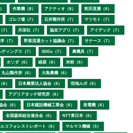
）
作業機（8）
アクティオ（8）
乾田直播（8）
ゴルフ場（7）
石井製作所（7）
マツモト（7）
（7）
共栄社（7）
協友アグリ（7）
アイデック（7）
学（7）
野菜流通カット協議会（7）
サナース（7）
ルディングス（7）
SDGs（7）
農機具（7）
ホソダ（6）
緑産（6）
米粉（6）
丸山製作所（6）
大島農機（6）
（6）
日本農業法人協会（6）
現地ルポ（6）
アグリアタッチ研究所（6）
協会（6）
日本建設機械工業会（6）
発電機（6）
全国森林組合連合会（6）
NTT東日本（6）
ベルコフォレストレポート（6）
マルマス機械（5）