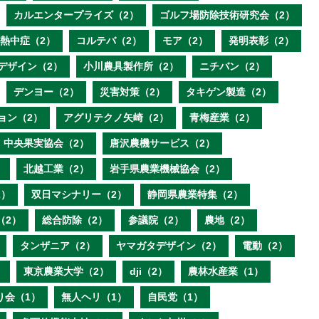
カルエンタープライズ（2）
ゴルフ場防除技術研究会（2）
熱中症（2）
コルテバ（2）
モア（2）
発明表彰（2）
デザイン（2）
小川農具製作所（2）
ニチバン（2）
デンヨー（2）
災害対策（2）
タキゲン製造（2）
ョン（2）
アグリテクノ矢崎（2）
青梅産業（2）
中央果実協会（2）
唐沢農機サービス（2）
）
北越工業（2）
岩手県農業機械協会（2）
2）
双日マシナリー（2）
静岡県農業特集（2）
（2）
総合防除（2）
参議院（2）
農地（2）
タンザニア（2）
ヤマガタデザイン（2）
電動（2）
）
東京農業大学（2）
dji（2）
農林水産業（1）
り会（1）
無人ヘリ（1）
自民党（1）