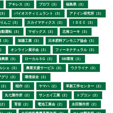
）
アキレス（3）
ブロワ（3）
福島県（3）
（3）
バイオスティミュラント（3）
アドイン研究所（3）
りんご（3）
スカイマティクス（3）
ＩＤＥＣ（3）
自動運転（3）
マゼックス（3）
北海コーキ（3）
業（3）
旭陽工業（3）
日本肥料アンモニア協会（3）
）
オンライン展示会（3）
フィーネナチュラル（3）
藤興業（3）
ローカル５G（3）
SB環境（3）
ルシェ（3）
農業支援サービス（3）
ウクライナ（3）
アグリ（3）
環境保全（3）
（2）
稲作（2）
ヤマハ（2）
革新工学センター（2）
丸七製作所（2）
サンエイ工業（2）
トプコン（2）
（2）
育苗（2）
電池工業会（2）
永田製作所（2）