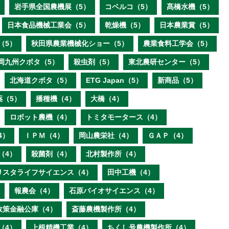
岩手県全国農機展（5）
コベルコ（5）
髙橋水機（5）
日本食品機械工業会（5）
乾燥機（5）
日本農業賞（5）
（5）
秋田県農業機械化ショー（5）
農業食料工学会（5）
岡九州クボタ（5）
殺虫剤（5）
東北農研センター（5）
北海道クボタ（5）
ETG Japan（5）
新商品（5）
薬（5）
播種機（4）
大橋（4）
ロボット農機（4）
トミタモータース（4）
4）
ＩＰＭ（4）
岡山農栄社（4）
ＧＡＰ（4）
（4）
殺菌剤（4）
北村製作所（4）
リスタライフサイエンス（4）
田中工機（4）
報農会（4）
石原バイオサイエンス（4）
政策金融公庫（4）
斎藤農機製作所（4）
（4）
上根精機工業（4）
ちくし号農機製作所（4）