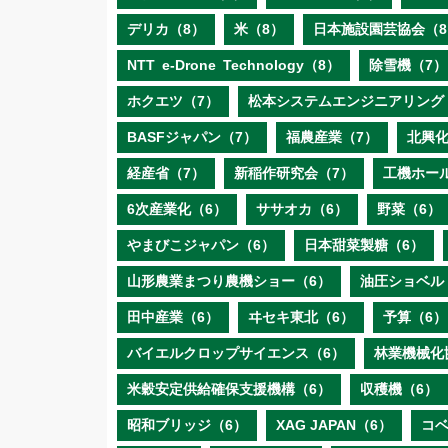
デリカ（8）
米（8）
日本施設園芸協会（8
NTT e‐Drone Technology（8）
除雪機（7）
ホクエツ（7）
松本システムエンジニアリング
BASFジャパン（7）
福農産業（7）
北興化
経産省（7）
新稲作研究会（7）
工機ホー
6次産業化（6）
ササオカ（6）
野菜（6）
やまびこジャパン（6）
日本甜菜製糖（6）
山形農業まつり農機ショー（6）
油圧ショベル
田中産業（6）
ヰセキ東北（6）
予算（6）
バイエルクロップサイエンス（6）
林業機械化
米穀安定供給確保支援機構（6）
収穫機（6）
昭和ブリッジ（6）
XAG JAPAN（6）
コ