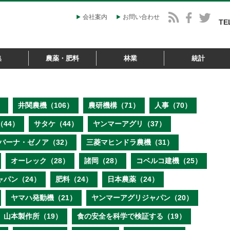
会社案内
お問い合わせ
TE
集
農薬・肥料
林業
統計
）
井関農機（106）
農研機構（71）
人事（70）
44）
サタケ（44）
ヤンマーアグリ（37）
バーナ・ゼノア（32）
三菱マヒンドラ農機（31）
オーレック（28）
諸岡（28）
コベルコ建機（25）
ャパン（24）
肥料（24）
日本農薬（24）
ヤマハ発動機（21）
ヤンマーアグリジャパン（20）
山本製作所（19）
食の安全を科学で検証する（19）