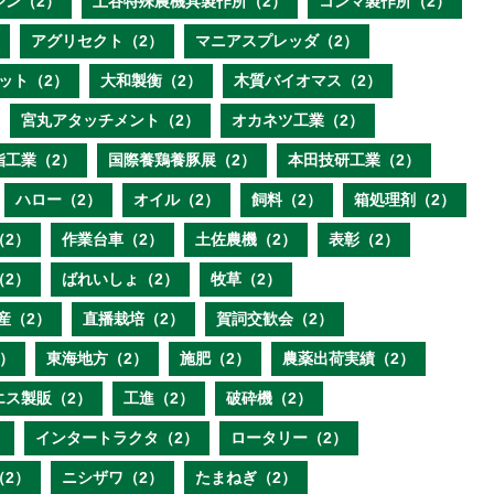
ジン（2）
土谷特殊農機具製作所（2）
コンマ製作所（2）
アグリセクト（2）
マニアスプレッダ（2）
ット（2）
大和製衡（2）
木質バイオマス（2）
宮丸アタッチメント（2）
オカネツ工業（2）
脂工業（2）
国際養鶏養豚展（2）
本田技研工業（2）
ハロー（2）
オイル（2）
飼料（2）
箱処理剤（2）
（2）
作業台車（2）
土佐農機（2）
表彰（2）
（2）
ばれいしょ（2）
牧草（2）
産（2）
直播栽培（2）
賀詞交歓会（2）
）
東海地方（2）
施肥（2）
農薬出荷実績（2）
エス製販（2）
工進（2）
破砕機（2）
）
インタートラクタ（2）
ロータリー（2）
（2）
ニシザワ（2）
たまねぎ（2）