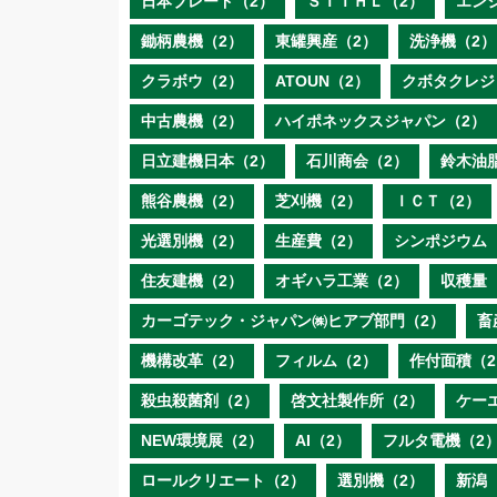
日本ブレード（2）
ＳＴＩＨＬ（2）
エン
鋤柄農機（2）
東罐興産（2）
洗浄機（2）
クラボウ（2）
ATOUN（2）
クボタクレジ
中古農機（2）
ハイポネックスジャパン（2）
日立建機日本（2）
石川商会（2）
鈴木油
熊谷農機（2）
芝刈機（2）
ＩＣＴ（2）
光選別機（2）
生産費（2）
シンポジウム
住友建機（2）
オギハラ工業（2）
収穫量
カーゴテック・ジャパン㈱ヒアブ部門（2）
畜
機構改革（2）
フィルム（2）
作付面積（2
殺虫殺菌剤（2）
啓文社製作所（2）
ケー
NEW環境展（2）
AI（2）
フルタ電機（2
ロールクリエート（2）
選別機（2）
新潟