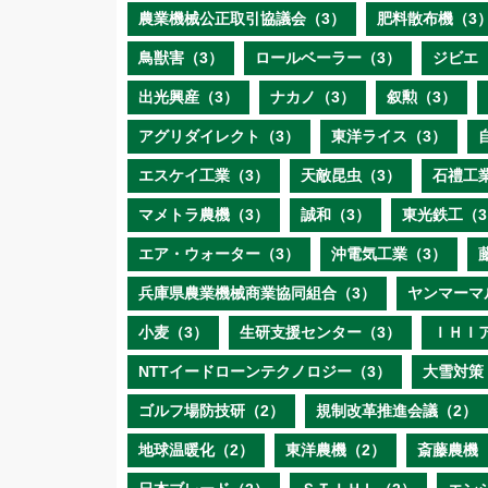
農業機械公正取引協議会（3）
肥料散布機（3
鳥獣害（3）
ロールベーラー（3）
ジビエ
出光興産（3）
ナカノ（3）
叙勲（3）
アグリダイレクト（3）
東洋ライス（3）
エスケイ工業（3）
天敵昆虫（3）
石禮工
マメトラ農機（3）
誠和（3）
東光鉄工（3
エア・ウォーター（3）
沖電気工業（3）
兵庫県農業機械商業協同組合（3）
ヤンマーマ
小麦（3）
生研支援センター（3）
ＩＨＩ
NTTイードローンテクノロジー（3）
大雪対策
ゴルフ場防技研（2）
規制改革推進会議（2）
地球温暖化（2）
東洋農機（2）
斎藤農機