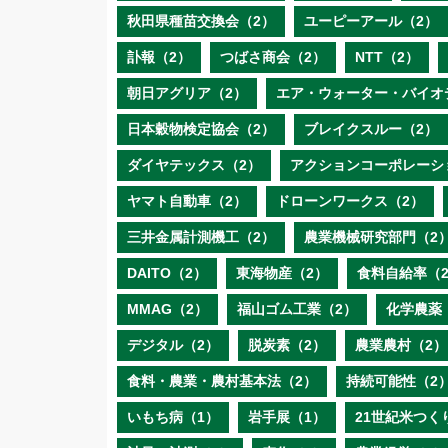
秋田県種苗交換会（2）
ユーピーアール（2）
訃報（2）
つばさ商会（2）
NTT（2）
朝日アグリア（2）
エア・ウォーター・バイオ
日本穀物検定協会（2）
ブレイクスルー（2）
ダイヤテックス（2）
アクションコーポレーシ
ヤマト自動車（2）
ドローンワークス（2）
三井金属計測機工（2）
農業機械研究部門（2
DAITO（2）
東海物産（2）
食料自給率（
MMAG（2）
福山ゴム工業（2）
化学農薬
デジタル（2）
脱炭素（2）
農業農村（2）
食料・農業・農村基本法（2）
持続可能性（2
いもち病（1）
岩手展（1）
21世紀米つく