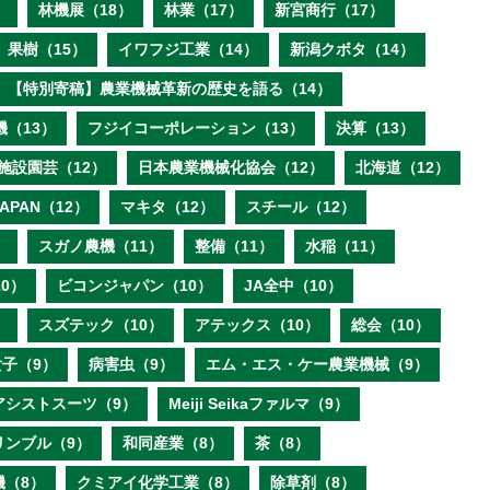
）
林機展（18）
林業（17）
新宮商行（17）
果樹（15）
イワフジ工業（14）
新潟クボタ（14）
【特別寄稿】農業機械革新の歴史を語る（14）
機（13）
フジイコーポレーション（13）
決算（13）
施設園芸（12）
日本農業機械化協会（12）
北海道（12）
 JAPAN（12）
マキタ（12）
スチール（12）
）
スガノ農機（11）
整備（11）
水稲（11）
0）
ビコンジャパン（10）
JA全中（10）
）
スズテック（10）
アテックス（10）
総会（10）
子（9）
病害虫（9）
エム・エス・ケー農業機械（9）
アシストスーツ（9）
Meiji Seikaファルマ（9）
リンブル（9）
和同産業（8）
茶（8）
機（8）
クミアイ化学工業（8）
除草剤（8）