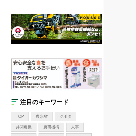
注目のキーワード
TOP
農水省
クボタ
井関農機
農研機構
人事