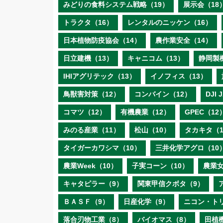
みどりの食料システム戦略（19）
展示会（18
トラクタ（16）
レンタルのニッケン（16）
日本植物防疫協会（14）
農作業安全（14）
日立建機（13）
キャニコム（13）
静岡製
IHIアグリテック（13）
イノフィス（13）
鳥獣害対策（12）
コンバイン（12）
DJI
コマツ（12）
有機農業（12）
GPEC（12
みのる産業（11）
松山（10）
タカキタ（1
タイガーカワシマ（10）
三井化学アグロ（10
農業Week（10）
子実コーン（10）
農業女
キャタピラー（9）
関東甲信クボタ（9）
ＢＡＳＦ（9）
日産化学（9）
ニコン・ト
落合刃物工業（8）
バイオマス（8）
田植