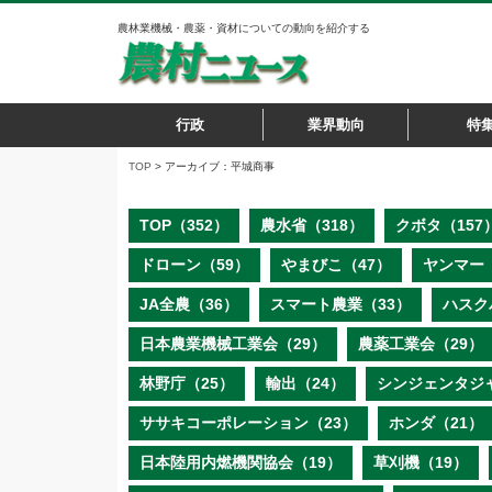
農林業機械・農薬・資材についての動向を紹介する
行政
業界動向
特
TOP
> アーカイブ：平城商事
TOP（352）
農水省（318）
クボタ（157
ドローン（59）
やまびこ（47）
ヤンマー（
JA全農（36）
スマート農業（33）
ハスク
日本農業機械工業会（29）
農薬工業会（29）
林野庁（25）
輸出（24）
シンジェンタジ
ササキコーポレーション（23）
ホンダ（21）
日本陸用内燃機関協会（19）
草刈機（19）