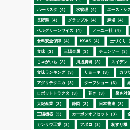
ハーベスタ（4）
水管理（4）
エース・シ
長野県（4）
グラップル（4）
麻場（4）
ベルグリーンワイズ（4）
ノーユー社（4）
食料安全保障（4）
KSAS（4）
土づくり（
食味（3）
三陽金属（3）
チェンソー（3）
じゃがいも（3）
川辺農研（3）
スイデン
食味ランキング（3）
リョーキ（3）
カワ
アグリテクニカ（3）
ターフショー（3）
ロボットトラクタ（3）
花き（3）
暑さ対
大紀産業（3）
静岡（3）
日本曹達（3）
三陽機器（3）
カーボンオフセット（3）
カンリウ工業（3）
アポロ（3）
籾すり機