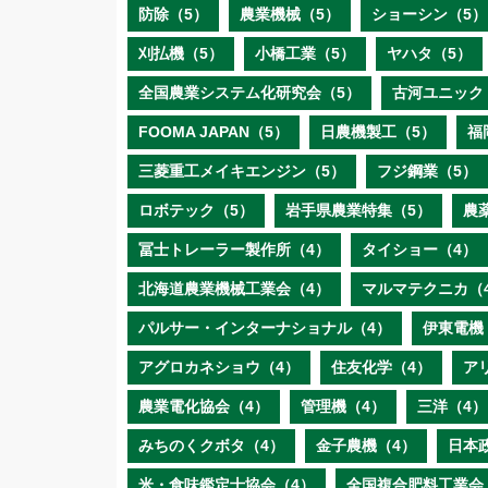
防除（5）
農業機械（5）
ショーシン（5）
刈払機（5）
小橋工業（5）
ヤハタ（5）
全国農業システム化研究会（5）
古河ユニック
FOOMA JAPAN（5）
日農機製工（5）
福
三菱重工メイキエンジン（5）
フジ鋼業（5）
ロボテック（5）
岩手県農業特集（5）
農
冨士トレーラー製作所（4）
タイショー（4）
北海道農業機械工業会（4）
マルマテクニカ（
パルサー・インターナショナル（4）
伊東電機
アグロカネショウ（4）
住友化学（4）
ア
農業電化協会（4）
管理機（4）
三洋（4）
みちのくクボタ（4）
金子農機（4）
日本
米・食味鑑定士協会（4）
全国複合肥料工業会