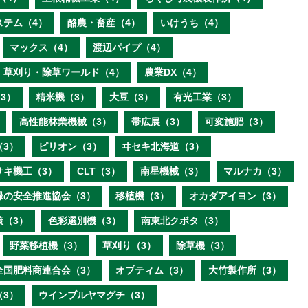
ステム（4）
酪農・畜産（4）
いけうち（4）
マックス（4）
渡辺パイプ（4）
草刈り・除草ワールド（4）
農業DX（4）
3）
精米機（3）
大豆（3）
有光工業（3）
高性能林業機械（3）
帯広展（3）
可変施肥（3）
（3）
ピリオン（3）
ヰセキ北海道（3）
サキ機工（3）
CLT（3）
南星機械（3）
マルナカ（3）
緑の安全推進協会（3）
移植機（3）
オカダアイヨン（3）
策（3）
色彩選別機（3）
南東北クボタ（3）
野菜移植機（3）
草刈り（3）
除草機（3）
全国肥料商連合会（3）
オプティム（3）
大竹製作所（3）
（3）
ウインブルヤマグチ（3）