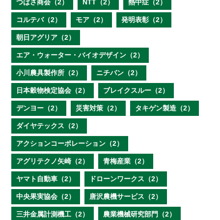
つばさ商会（2）
NTT（2）
熱中症（2）
コルテバ（2）
モア（2）
発明表彰（2）
朝日アグリア（2）
エア・ウォーター・バイオデザイン（2）
小川農具製作所（2）
ニチバン（2）
日本穀物検定協会（2）
ブレイクスルー（2）
デンヨー（2）
災害対策（2）
タキゲン製造（2）
ダイヤテックス（2）
アクションコーポレーション（2）
アグリテクノ矢崎（2）
青梅産業（2）
ヤマト自動車（2）
ドローンワークス（2）
中央果実協会（2）
唐沢農機サービス（2）
三井金属計測機工（2）
農業機械研究部門（2）