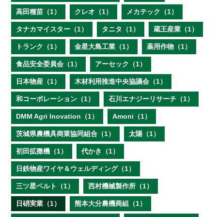
高田種苗（1）
クレオ（1）
メカテック（1）
タナカマイスター（1）
タニタ（1）
蔵王産業（1）
トランク（1）
金星大島工業（1）
薬用作物（1）
食品安全委員会（1）
アーセック（1）
日本物産（1）
木材利用推進中央協議会（1）
和コーポレーション（1）
石川エナジーリサーチ（1）
DMM Agri Inovation（1）
Amoni（1）
茨城県農機具商業協同組合（1）
太陽（1）
初田拡撒機（1）
代かき（1）
日鉄物産ワイヤ＆ウェルディング（1）
三ツ星ベルト（1）
西村機械製作所（1）
日硝実業（1）
熊本大分農機商組（1）