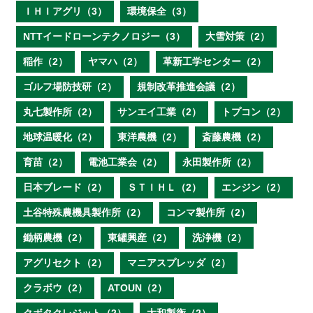
ＩＨＩアグリ（3）
環境保全（3）
NTTイードローンテクノロジー（3）
大雪対策（2）
稲作（2）
ヤマハ（2）
革新工学センター（2）
ゴルフ場防技研（2）
規制改革推進会議（2）
丸七製作所（2）
サンエイ工業（2）
トプコン（2）
地球温暖化（2）
東洋農機（2）
斎藤農機（2）
育苗（2）
電池工業会（2）
永田製作所（2）
日本ブレード（2）
ＳＴＩＨＬ（2）
エンジン（2）
土谷特殊農機具製作所（2）
コンマ製作所（2）
鋤柄農機（2）
東罐興産（2）
洗浄機（2）
アグリセクト（2）
マニアスプレッダ（2）
クラボウ（2）
ATOUN（2）