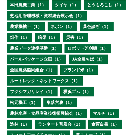
本田農機工業（1）
タイヤ（1）
とうもろこし（1）
芝地用管理機械・資材総合展示会（1）
農業機械士（1）
ネポン（1）
葉色診断（1）
畑作（1）
暗渠（1）
災害（1）
農業データ連携基盤（1）
ロボット芝刈機（1）
パールパッケージ企画（1）
JA全農ちば（1）
全国農薬協同組合（1）
ブランド米（1）
ルートレック・ネットワークス（1）
フクシマガリレイ（1）
横浜ゴム（1）
松元機工（1）
集落営農（1）
農林水産・食品産業技術振興協会（1）
マルチ（1）
造林（1）
ランネート普及会（1）
食育白書（1）