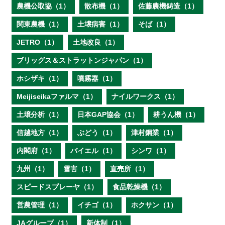
農機公取協（1）
散布機（1）
佐藤農機鋳造（1）
関東農機（1）
土壌病害（1）
そば（1）
JETRO（1）
土地改良（1）
ブリッグス＆ストラットンジャパン（1）
ホシザキ（1）
噴霧器（1）
Meijiseikaファルマ（1）
ナイルワークス（1）
土壌分析（1）
日本GAP協会（1）
耕うん機（1）
信越地方（1）
ぶどう（1）
津村鋼業（1）
内閣府（1）
バイエル（1）
シンワ（1）
九州（1）
雪害（1）
直売所（1）
スピードスプレーヤ（1）
食品乾燥機（1）
営農管理（1）
イチゴ（1）
ホクサン（1）
JAグループ（1）
新体制（1）