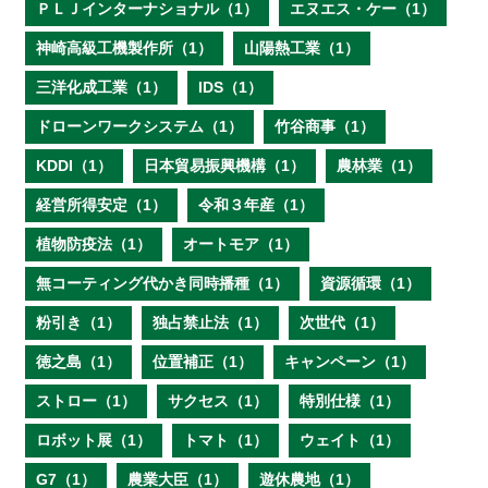
ＰＬＪインターナショナル（1）
エヌエス・ケー（1）
神崎高級工機製作所（1）
山陽熱工業（1）
三洋化成工業（1）
IDS（1）
ドローンワークシステム（1）
竹谷商事（1）
KDDI（1）
日本貿易振興機構（1）
農林業（1）
経営所得安定（1）
令和３年産（1）
植物防疫法（1）
オートモア（1）
無コーティング代かき同時播種（1）
資源循環（1）
粉引き（1）
独占禁止法（1）
次世代（1）
徳之島（1）
位置補正（1）
キャンペーン（1）
ストロー（1）
サクセス（1）
特別仕様（1）
ロボット展（1）
トマト（1）
ウェイト（1）
G7（1）
農業大臣（1）
遊休農地（1）