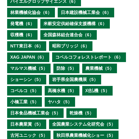
バイエルクロップサイエンス（6）
林業機械化協会（6）
日本建設機械工業会（6）
発電機（6）
米穀安定供給確保支援機構（6）
収穫機（6）
全国森林組合連合会（6）
NTT東日本（6）
昭和ブリッジ（6）
XAG JAPAN（6）
コベルコフォレストレポート（6）
マルマス機械（5）
防除（5）
農業機械（5）
ショーシン（5）
岩手県全国農機展（5）
コベルコ（5）
髙橋水機（5）
刈払機（5）
小橋工業（5）
ヤハタ（5）
日本食品機械工業会（5）
乾燥機（5）
日本農業賞（5）
全国農業システム化研究会（5）
古河ユニック（5）
秋田県農業機械化ショー（5）