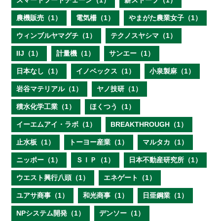
スマートフードチェーン（1）
薪ストーブ（1）
農機販売（1）
電気柵（1）
やまがた農業女子（1）
ウィンブルヤマグチ（1）
テクノスヤシマ（1）
IIJ（1）
計量機（1）
サンエー（1）
日本なし（1）
イノベックス（1）
小泉製麻（1）
岩谷マテリアル（1）
ヤノ技研（1）
積水化学工業（1）
ほくつう（1）
イーエムアイ・ラボ（1）
BREAKTHROUGH（1）
止水板（1）
トーヨー産業（1）
マルタカ（1）
ニッポー（1）
ＳＩＰ（1）
日本不動産研究所（1）
ウエスト興行八頭（1）
エネゲート（1）
ユアサ商事（1）
和光商事（1）
日亜鋼業（1）
NPシステム開発（1）
デンソー（1）