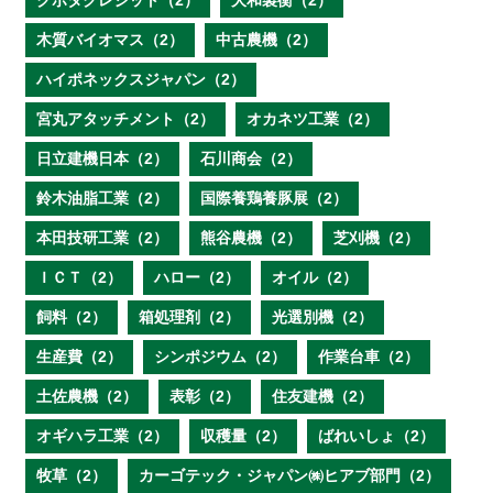
クボタクレジット（2）
大和製衡（2）
木質バイオマス（2）
中古農機（2）
ハイポネックスジャパン（2）
宮丸アタッチメント（2）
オカネツ工業（2）
日立建機日本（2）
石川商会（2）
鈴木油脂工業（2）
国際養鶏養豚展（2）
本田技研工業（2）
熊谷農機（2）
芝刈機（2）
ＩＣＴ（2）
ハロー（2）
オイル（2）
飼料（2）
箱処理剤（2）
光選別機（2）
生産費（2）
シンポジウム（2）
作業台車（2）
土佐農機（2）
表彰（2）
住友建機（2）
オギハラ工業（2）
収穫量（2）
ばれいしょ（2）
牧草（2）
カーゴテック・ジャパン㈱ヒアブ部門（2）