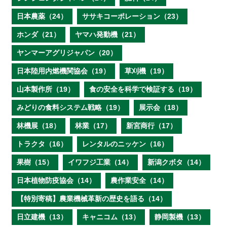
日本農薬（24）
ササキコーポレーション（23）
ホンダ（21）
ヤマハ発動機（21）
ヤンマーアグリジャパン（20）
日本陸用内燃機関協会（19）
草刈機（19）
山本製作所（19）
食の安全を科学で検証する（19）
みどりの食料システム戦略（19）
展示会（18）
林機展（18）
林業（17）
新宮商行（17）
トラクタ（16）
レンタルのニッケン（16）
果樹（15）
イワフジ工業（14）
新潟クボタ（14）
日本植物防疫協会（14）
農作業安全（14）
【特別寄稿】農業機械革新の歴史を語る（14）
日立建機（13）
キャニコム（13）
静岡製機（13）