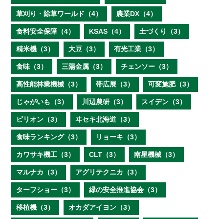
草刈り・除草ワールド（4）
農業DX（4）
食料安全保障（4）
KSAS（4）
土づくり（3）
精米機（3）
大豆（3）
有光工業（3）
食味（3）
三陽金属（3）
チェンソー（3）
高性能林業機械（3）
帯広展（3）
可変施肥（3）
じゃがいも（3）
川辺農研（3）
スイデン（3）
ピリオン（3）
ヰセキ北海道（3）
食味ランキング（3）
リョーキ（3）
カワサキ機工（3）
CLT（3）
南星機械（3）
マルナカ（3）
アグリテクニカ（3）
ターフショー（3）
緑の安全推進協会（3）
移植機（3）
オカダアイヨン（3）