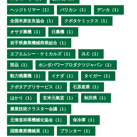
ヘッジトリマー（1）
バリカン（1）
デンカ（1）
全国米麦改良協会（1）
クボタケミックス（1）
オサダ農機（1）
日農機（1）
岩手県農業機械商業組合（1）
エフエムシー・ケミカルズ（1）
JLC（1）
部品（1）
ホンダパワープロダクツジャパン（1）
動力噴霧機（1）
イナダ（1）
タイガー（1）
クボタアグリサービス（1）
石原産業（1）
はかり（1）
玄米元氣堂（1）
秋田県（1）
農業技術クラスター会議（1）
北海道林業機械化協会（1）
保冷庫（1）
国際農業機械展（1）
プランター（1）