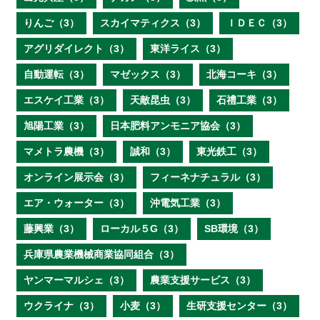
りんご（3）
スカイマティクス（3）
ＩＤＥＣ（3）
アグリダイレクト（3）
東洋ライス（3）
自動運転（3）
マゼックス（3）
北海コーキ（3）
エスケイ工業（3）
天敵昆虫（3）
石禮工業（3）
旭陽工業（3）
日本肥料アンモニア協会（3）
マメトラ農機（3）
誠和（3）
東光鉄工（3）
オンライン展示会（3）
フィーネナチュラル（3）
エア・ウォーター（3）
沖電気工業（3）
藤興業（3）
ローカル５G（3）
SB環境（3）
兵庫県農業機械商業協同組合（3）
ヤンマーマルシェ（3）
農業支援サービス（3）
ウクライナ（3）
小麦（3）
生研支援センター（3）