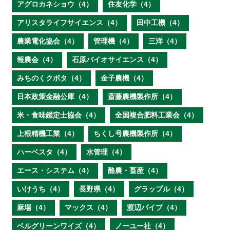
アグロカネショウ（4）
住友化学（4）
アリスタライフサイエンス（4）
田中工機（4）
農業電化協会（4）
管理機（4）
三洋（4）
報農会（4）
石原バイオサイエンス（4）
みちのくクボタ（4）
金子農機（4）
日本政策金融公庫（4）
斎藤農機製作所（4）
米・食味鑑定士協会（4）
全国複合肥料工業会（4）
上根精機工業（4）
ちくし号農機製作所（4）
ハーベスタ（4）
水管理（4）
エース・システム（4）
酪農・畜産（4）
いけうち（4）
長野県（4）
グラップル（4）
麻場（4）
マックス（4）
渡辺パイプ（4）
ベルグリーンワイズ（4）
ノーユー社（4）