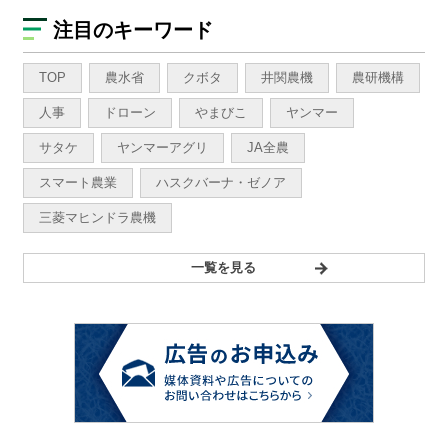
注目のキーワード
TOP
農水省
クボタ
井関農機
農研機構
人事
ドローン
やまびこ
ヤンマー
サタケ
ヤンマーアグリ
JA全農
スマート農業
ハスクバーナ・ゼノア
三菱マヒンドラ農機
一覧を見る