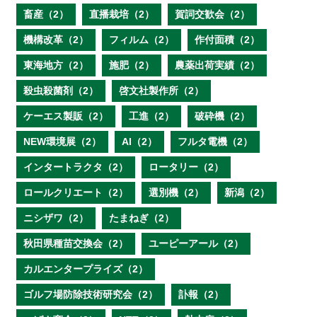
畜産（2）
直播栽培（2）
賀詞交歓会（2）
機構改革（2）
フィルム（2）
作付面積（2）
東海地方（2）
施肥（2）
農薬出荷実績（2）
殺虫殺菌剤（2）
啓文社製作所（2）
ケーエス製販（2）
工進（2）
破砕機（2）
NEW環境展（2）
AI（2）
フルタ電機（2）
インタートラクタ（2）
ロータリー（2）
ロールクリエート（2）
選別機（2）
新潟（2）
ニシザワ（2）
たまねぎ（2）
秋田県種苗交換会（2）
ユーピーアール（2）
カルエンタープライズ（2）
ゴルフ場防除技術研究会（2）
訃報（2）