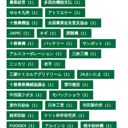
農業経営（1）
多面的機能支払（1）
ヰセキ九州（1）
アトリエケー（1）
十勝農機協（1）
全国農業改良普及協会（1）
JAPIC（1）
ネギ（1）
調製機（1）
十勝農機（1）
バッテリー（1）
サンポット（1）
アルスコーポレーション（1）
三鈴工機（1）
ニッカリ（1）
岩手（1）
三菱ケミカルアグリドリーム（1）
JAさいたま（1）
十勝農業機械協議会（1）
雪印種苗（1）
中四国クボタ（1）
モバックショウ（1）
麦作共励会（1）
日本工営（1）
寺田製作所（1）
雑草防除（1）
ケツト科学研究所（1）
FOODEX（1）
アルインコ（1）
樹木粉砕機（1）