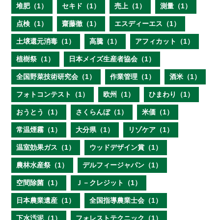
堆肥（1）
セキド（1）
売上（1）
測量（1）
点検（1）
齋藤徹（1）
エスディーエス（1）
土壌還元消毒（1）
高騰（1）
アフィカット（1）
植樹祭（1）
日本メイズ生産者協会（1）
全国野菜技術研究会（1）
作業管理（1）
酒米（1）
フォトコンテスト（1）
欧州（1）
ひまわり（1）
おうとう（1）
さくらんぼ（1）
米価（1）
常温煙霧（1）
大分県（1）
リゾケア（1）
温室効果ガス（1）
ウッドデザイン賞（1）
農林水産祭（1）
デルフィージャパン（1）
空間除菌（1）
Ｊ－クレジット（1）
日本農業遺産（1）
全国指導農業士会（1）
下水汚泥（1）
フォレストテクニック（1）