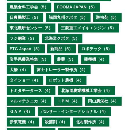
農業食料工学会（5）
FOOMA JAPAN（5）
日農機製工（5）
福岡九州クボタ（5）
殺虫剤（5）
東北農研センター（5）
三菱重工メイキエンジン（5）
フジ鋼業（5）
北海道クボタ（5）
ETG Japan（5）
新商品（5）
ロボテック（5）
岩手県農業特集（5）
農薬（5）
播種機（4）
大橋（4）
冨士トレーラー製作所（4）
タイショー（4）
ロボット農機（4）
トミタモータース（4）
北海道農業機械工業会（4）
マルマテクニカ（4）
ＩＰＭ（4）
岡山農栄社（4）
ＧＡＰ（4）
パルサー・インターナショナル（4）
伊東電機（4）
殺菌剤（4）
北村製作所（4）