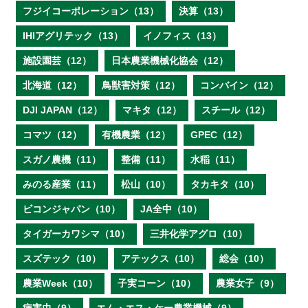
フジイコーポレーション（13）
決算（13）
IHIアグリテック（13）
イノフィス（13）
施設園芸（12）
日本農業機械化協会（12）
北海道（12）
鳥獣害対策（12）
コンバイン（12）
DJI JAPAN（12）
マキタ（12）
スチール（12）
コマツ（12）
有機農業（12）
GPEC（12）
スガノ農機（11）
整備（11）
水稲（11）
みのる産業（11）
松山（10）
タカキタ（10）
ビコンジャパン（10）
JA全中（10）
タイガーカワシマ（10）
三井化学アグロ（10）
スズテック（10）
アテックス（10）
総会（10）
農業Week（10）
子実コーン（10）
農業女子（9）