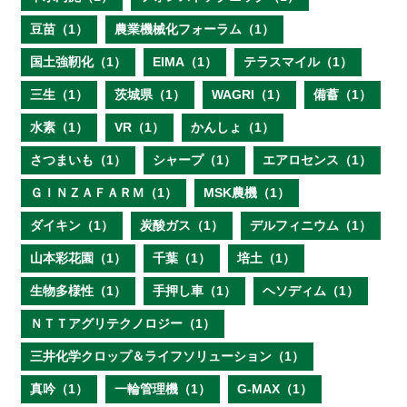
豆苗（1）
農業機械化フォーラム（1）
国土強靭化（1）
EIMA（1）
テラスマイル（1）
三生（1）
茨城県（1）
WAGRI（1）
備蓄（1）
水素（1）
VR（1）
かんしょ（1）
さつまいも（1）
シャープ（1）
エアロセンス（1）
ＧＩＮＺＡＦＡＲＭ（1）
MSK農機（1）
ダイキン（1）
炭酸ガス（1）
デルフィニウム（1）
山本彩花園（1）
千葉（1）
培土（1）
生物多様性（1）
手押し車（1）
ヘソディム（1）
ＮＴＴアグリテクノロジー（1）
三井化学クロップ＆ライフソリューション（1）
真吟（1）
一輪管理機（1）
G-MAX（1）