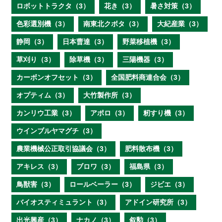
ロボットトラクタ（3）
花き（3）
暑さ対策（3）
色彩選別機（3）
南東北クボタ（3）
大紀産業（3）
静岡（3）
日本曹達（3）
野菜移植機（3）
草刈り（3）
除草機（3）
三陽機器（3）
カーボンオフセット（3）
全国肥料商連合会（3）
オプティム（3）
大竹製作所（3）
カンリウ工業（3）
アポロ（3）
籾すり機（3）
ウインブルヤマグチ（3）
農業機械公正取引協議会（3）
肥料散布機（3）
アキレス（3）
ブロワ（3）
福島県（3）
鳥獣害（3）
ロールベーラー（3）
ジビエ（3）
バイオスティミュラント（3）
アドイン研究所（3）
出光興産（3）
ナカノ（3）
叙勲（3）