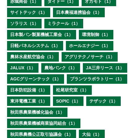
赤城商会（1）
ダイドー（1）
オカモト（1）
サイトテック（1）
日本農福連携協会（1）
ソラリス（1）
ミラクール（1）
日本製パン製菓機械工業会（1）
環境制御（1）
日軽パネルシステム（1）
ホールエナジー（1）
農林水産航空協会（1）
アグリテクノサーチ（1）
JALUX（1）
農地バンク（1）
JA三井リース（1）
AGCグリーンテック（1）
プランツラボラトリー（1）
日本防犯設備（1）
松尾研究室（1）
東洋電機工業（1）
SOPIC（1）
テザック（1）
秋田県農業機械化協会（1）
秋田県農業機械商業協同組合（1）
秋田県農機公正取引協議会（1）
大仙（1）