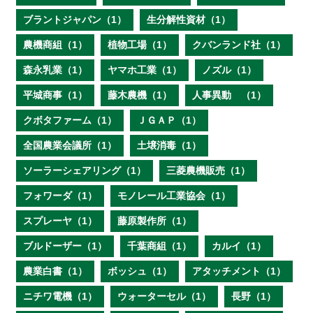
ブラントジャパン（1）
生分解性資材（1）
農機商組（1）
植物工場（1）
クバンランド社（1）
森永乳業（1）
ヤマホ工業（1）
ノズル（1）
平城商事（1）
藤木農機（1）
人事異動 （1）
クボタファーム（1）
ＪＧＡＰ（1）
全国農業会議所（1）
土壌消毒（1）
ソーラーシェアリング（1）
三菱農機販売（1）
フォワーダ（1）
モノレール工業協会（1）
スプレーヤ（1）
藤原製作所（1）
ブルドーザー（1）
千葉商組（1）
カルイ（1）
農業白書（1）
ボッシュ（1）
アタッチメント（1）
ニチワ電機（1）
ウォーターセル（1）
長野（1）