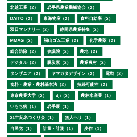
北越工業（2）
岩手県農業機械協会（2）
DAITO（2）
東海物産（2）
食料自給率（2）
双日マシナリー（2）
静岡県農業特集（2）
MMAG（2）
福山ゴム工業（2）
化学農薬（2）
総合防除（2）
参議院（2）
農地（2）
デジタル（2）
脱炭素（2）
農業農村（2）
タンザニア（2）
ヤマガタデザイン（2）
電動（2）
食料・農業・農村基本法（2）
持続可能性（2）
東京農業大学（2）
dji（2）
農林水産業（1）
いもち病（1）
岩手展（1）
21世紀米つくり会（1）
無人ヘリ（1）
自民党（1）
計量・計測（1）
麦作（1）