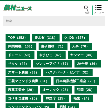
メニュー
TOP（352）
農水省（318）
クボタ（157）
井関農機（106）
農研機構（71）
人事（70）
ドローン（59）
やまびこ（47）
ヤンマー（44）
サタケ（44）
ヤンマーアグリ（37）
JA全農（36）
スマート農業（33）
ハスクバーナ・ゼノア（32）
三菱マヒンドラ農機（31）
日本農業機械工業会（29）
農薬工業会（29）
オーレック（28）
諸岡（28）
コベルコ建機（25）
林野庁（25）
輸出（24）
シンジェンタジャパン（24）
肥料（24）