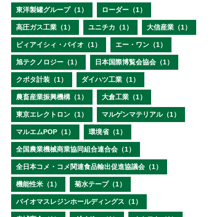
東洋製罐グループ（1）
ローダー（1）
高圧ガス工業（1）
ユニチカ（1）
大信産業（1）
ピィアイシィ・バイオ（1）
エー・ワン（1）
旭テクノロジー（1）
日本国際博覧会協会（1）
クボタ計装（1）
ダイハツ工業（1）
農畜産業振興機構（1）
大倉工業（1）
東京エレクトロン（1）
マルゲンマテリアル（1）
マルエムPOP（1）
環境省（1）
全国農業機械商業協同組合連合会（1）
全日本コメ・コメ関連食品輸出促進協議会（1）
機能性米（1）
菊水テープ（1）
バイオマスレジンホールディングス（1）