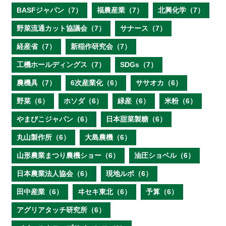
BASFジャパン（7）
福農産業（7）
北興化学（7）
野菜流通カット協議会（7）
サナース（7）
経産省（7）
新稲作研究会（7）
工機ホールディングス（7）
SDGs（7）
農機具（7）
6次産業化（6）
ササオカ（6）
野菜（6）
ホソダ（6）
緑産（6）
米粉（6）
やまびこジャパン（6）
日本甜菜製糖（6）
丸山製作所（6）
大島農機（6）
山形農業まつり農機ショー（6）
油圧ショベル（6）
日本農業法人協会（6）
現地ルポ（6）
田中産業（6）
ヰセキ東北（6）
予算（6）
アグリアタッチ研究所（6）