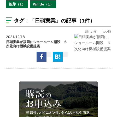
催芽（1）
WillBe（1）
タグ：
「日硝実業」
の記事（1件）
新しい順
古い順
2021/12/18
日硝実業が福岡にショールーム開設 ６
次化向け機械設備提案