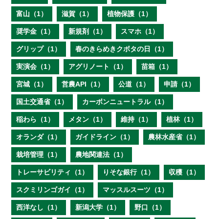
富山（1）
滋賀（1）
植物保護（1）
奨学金（1）
新規剤（1）
スマホ（1）
グリップ（1）
春のきらめきクボタの日（1）
実演会（1）
アグリノート（1）
苗箱（1）
宮城（1）
営農API（1）
公道（1）
申請（1）
国土交通省（1）
カーボンニュートラル（1）
稲わら（1）
メタン（1）
維持（1）
植林（1）
オランダ（1）
ガイドライン（1）
農林水産省（1）
栽培管理（1）
農地関連法（1）
トレーサビリティ（1）
りそな銀行（1）
収穫（1）
スクミリンゴガイ（1）
マッスルスーツ（1）
西洋なし（1）
新潟大学（1）
野口（1）