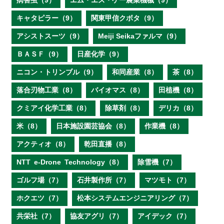
病害虫（9）
エム・エス・ケー農業機械（9）
キャタピラー（9）
関東甲信クボタ（9）
アシストスーツ（9）
Meiji Seikaファルマ（9）
ＢＡＳＦ（9）
日産化学（9）
ニコン・トリンブル（9）
和同産業（8）
茶（8）
落合刃物工業（8）
バイオマス（8）
田植機（8）
クミアイ化学工業（8）
除草剤（8）
デリカ（8）
米（8）
日本施設園芸協会（8）
作業機（8）
アクティオ（8）
乾田直播（8）
NTT e‐Drone Technology（8）
除雪機（7）
ゴルフ場（7）
石井製作所（7）
マツモト（7）
ホクエツ（7）
松本システムエンジニアリング（7）
共栄社（7）
協友アグリ（7）
アイデック（7）