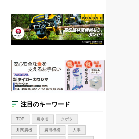
注目のキーワード
TOP
農水省
クボタ
井関農機
農研機構
人事