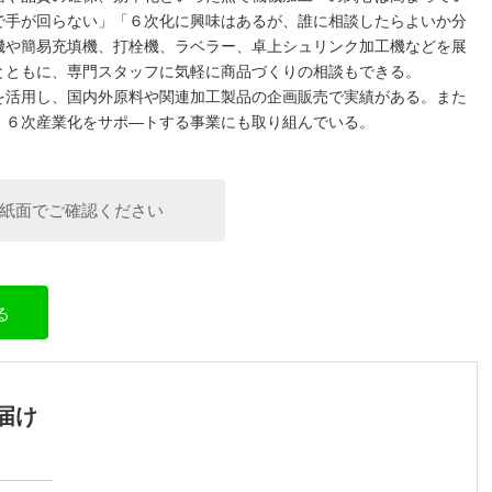
で手が回らない」「６次化に興味はあるが、誰に相談したらよいか分
機や簡易充填機、打栓機、ラベラー、卓上シュリンク加工機などを展
とともに、専門スタッフに気軽に商品づくりの相談もできる。
活用し、国内外原料や関連加工製品の企画販売で実績がある。また
、６次産業化をサポ―トする事業にも取り組んでいる。
紙面でご確認ください
る
届け