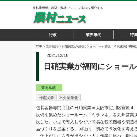
農林業機械・農薬・資材についての動向を紹介する
行政
業界動向
特
TOP
>
業界動向
>
日硝実業が福岡にショールーム開設 ６次化向け機械
2021/12/18
日硝実業が福岡にショール
業界動向
日硝実業
6次産業化
包装容器専門商社の日硝実業＝大阪市淀川区宮原４―
設備を集めたショールーム「ミランネ」を九州営業
設した。小型で導入しやすい簡易な包装機器や製造
品づくりを提案する。同社は「初めて６次化を考え
仕上がりにムラが出やすい人手作業に比べ、衛生面