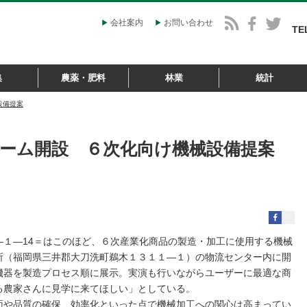
会社案内
お問い合わせ
TE
集
農薬・肥料
林業
統計
設備提案
ーム開設 ６次化向け機械設備提案
１―14＝はこのほど、６次産業化商品の製造・加工に使用する機械
所（福岡県三井郡大刀洗町鵜木１３１１―１）の物流センター内に開
機器を製造プロセス順に展示。実演も行いながらユーザーに最適な商
る農家さんに見学に来てほしい」としている。
や品質の確保、効率化といった点で機械加工への関心は高まってい