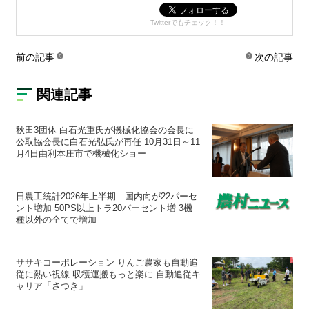
Twitterでもチェック！！
前の記事
次の記事
関連記事
秋田3団体 白石光重氏が機械化協会の会長に
公取協会長に白石光弘氏が再任 10月31日～11
月4日由利本庄市で機械化ショー
日農工統計2026年上半期 国内向が22パーセ
ント増加 50PS以上トラ20パーセント増 3機
種以外の全てで増加
ササキコーポレーション りんご農家も自動追
従に熱い視線 収穫運搬もっと楽に 自動追従キ
ャリア「さつき」