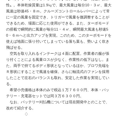
性〟。本体乾燥質量は1.9㎏で、最大風量は毎分10・３㎥、最大
風速は秒速45・８ｍ。クルーズコントロールレバーによって常
に一定の風量を固定でき、トリガーで風量を微調整することが
できるため、場面に応じた使用ができる。また、ターボモード
の搭載で瞬間的に風量が毎分11・４㎥、瞬間最大風速も秒速5
0・６ｍへと出力アップを実現。このため、このターボモードを
使えば地面に張り付いてしまっている落ち葉も、勢いよく吹き
飛ばせる。
空気を取り入れるインテークは４面に配置。作業者の服が張
り付くことによる風量ロスが少なく、作業性の低下はなし。ま
た、両手で持てるボディ形状となっているほか、ブロワ先端を
Ｒ形状にすることで風速を確保。さらに軸流式のファンを採用
したことで左右のバランスも取れ、安定した作業を実現してい
る。
希望小売価格は本体のみで税込１万７６００円、本体・バッ
テリー・充電器セットでは同３万６３００円。
なお、バッテリー刈払機については現在開発中とのことで、
改めて紹介する。
♢