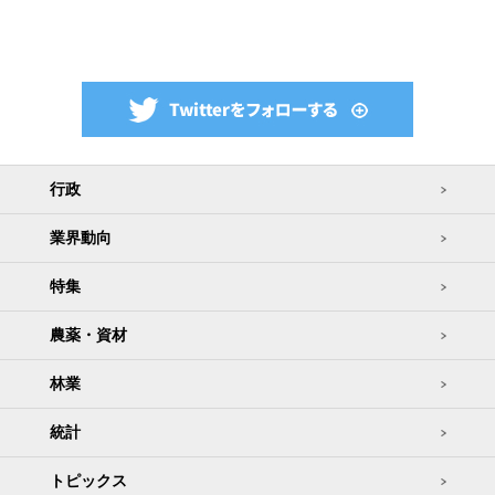
行政
業界動向
特集
農薬・資材
林業
統計
トピックス