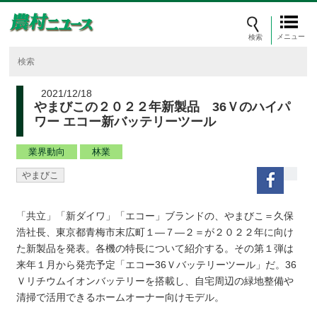
メニュー
2021/12/18
やまびこの２０２２年新製品 36Ｖのハイパ
ワー エコー新バッテリーツール
業界動向
林業
やまびこ
「共立」「新ダイワ」「エコー」ブランドの、やまびこ＝久保
浩社長、東京都青梅市末広町１―７―２＝が２０２２年に向け
た新製品を発表。各機の特長について紹介する。その第１弾は
来年１月から発売予定「エコー36Ｖバッテリーツール」だ。36
Ｖリチウムイオンバッテリーを搭載し、自宅周辺の緑地整備や
清掃で活用できるホームオーナー向けモデル。