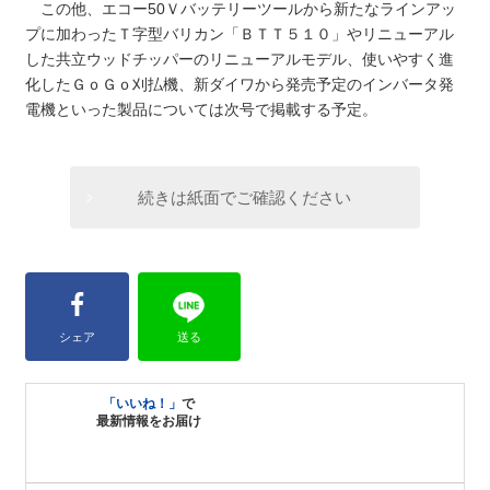
この他、エコー50Ｖバッテリーツールから新たなラインアッ
プに加わったＴ字型バリカン「ＢＴＴ５１０」やリニューアル
した共立ウッドチッパーのリニューアルモデル、使いやすく進
化したＧｏＧｏ刈払機、新ダイワから発売予定のインバータ発
電機といった製品については次号で掲載する予定。
続きは紙面でご確認ください
シェア
送る
「いいね！」
で
最新情報をお届け