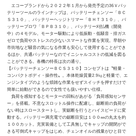
エコーブランドから２０２２年１月から発売予定の36Ｖバッ
テリーツールのラインナップは、バッテリーチェンソー「ＢＣ
Ｓ３１０」、バッテリーヘッジトリマー「ＢＨＴ３１０」、バ
ッテリーブロワ「ＢＰＢ３１０」、バッテリー刈払機（開発
中）の４モデル。モーター駆動により低振動・低騒音・排ガス
ゼロで負荷やストレスの少ないスマートな作業を実現。早朝や
市街地など騒音の気になる作業も安心して使用することができ
るほか、共通バッテリーなのでイニシャルコストの低減を図る
ことができる。各機の特長は次の通り。
【バッテリーチェンソーＢＣＳ３１０】コンセプトは〝軽量・
コンパクトボディ・操作性〟。本体乾燥質量2.9㎏と軽量で、エ
ンジンタイプのような煩雑な作業をせずスイッチを押すだけで
簡単に始動ができるので女性でも扱いやすい仕様。
負荷を感知するとモーターの回転があがる「負荷感知センサ
ー」を搭載。不意なスロットル操作に配慮し、鋸断前の負荷が
ない時はスロースタートし、実鋸断を行うとハイスピードに変
動する。バッテリー満充電での鋸断目安は１００㎜の丸太を約
１００カット。充実装備として工具無しでキャップの開閉がで
きる可倒式キャップをはじめ、チェンオイルの残量がひと目で