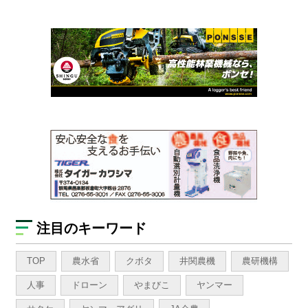
注目のキーワード
TOP
農水省
クボタ
井関農機
農研機構
人事
ドローン
やまびこ
ヤンマー