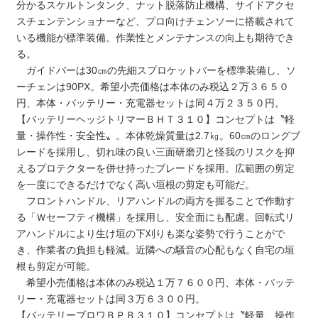
分かるスケルトンタンク、ナット脱落防止機構、サイドアクセ
スチェンテンショナーなど、プロ向けチェンソーに搭載されて
いる機能が標準装備。作業性とメンテナンスの向上も期待でき
る。
ガイドバーは30㎝の先細スプロケットバーを標準装備し、ソ
ーチェンは90‌PX。希望小売価格は本体のみ税込２万３６５０
円、本体・バッテリー・充電器セットは同４万２３５０円。
【バッテリーヘッジトリマーＢＨＴ３１０】コンセプトは〝軽
量・操作性・安全性〟。本体乾燥質量は2.7㎏。60㎝のロングブ
レードを採用し、切れ味の良い三面研磨刃と怪我のリスクを抑
えるプロテクターを併せ持ったブレードを採用。広範囲の剪定
を一度にできるだけでなく高い垣根の剪定も可能だ。
フロントハンドル、リアハンドルの両方を握ることで作動す
る「Ｗセーフティ機構」を採用し、安全面にも配慮。回転式リ
アハンドルにより生け垣の下刈りも楽な姿勢で行うことがで
き、作業者の負担も軽減。近隣への騒音の心配もなく自宅の垣
根も剪定が可能。
希望小売価格は本体のみ税込１万７６００円、本体・バッテ
リー・充電器セットは同３万６３００円。
【バッテリーブロワＢＰＢ３１０】コンセプトは〝軽量、操作