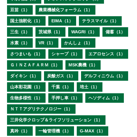
豆苗（1）
農業機械化フォーラム（1）
国土強靭化（1）
EIMA（1）
テラスマイル（1）
三生（1）
茨城県（1）
WAGRI（1）
備蓄（1）
水素（1）
VR（1）
かんしょ（1）
さつまいも（1）
シャープ（1）
エアロセンス（1）
ＧＩＮＺＡＦＡＲＭ（1）
MSK農機（1）
ダイキン（1）
炭酸ガス（1）
デルフィニウム（1）
山本彩花園（1）
千葉（1）
培土（1）
生物多様性（1）
手押し車（1）
ヘソディム（1）
ＮＴＴアグリテクノロジー（1）
三井化学クロップ＆ライフソリューション（1）
真吟（1）
一輪管理機（1）
G-MAX（1）