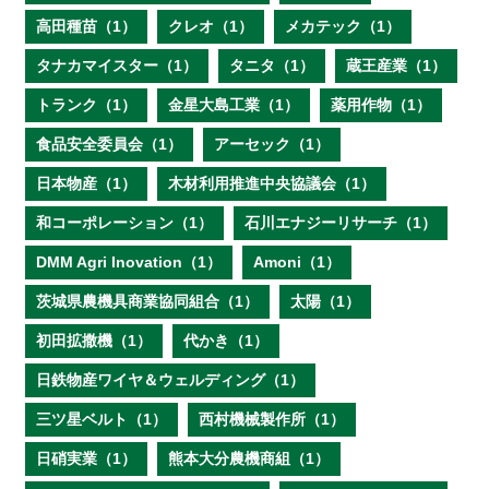
高田種苗（1）
クレオ（1）
メカテック（1）
タナカマイスター（1）
タニタ（1）
蔵王産業（1）
トランク（1）
金星大島工業（1）
薬用作物（1）
食品安全委員会（1）
アーセック（1）
日本物産（1）
木材利用推進中央協議会（1）
和コーポレーション（1）
石川エナジーリサーチ（1）
DMM Agri Inovation（1）
Amoni（1）
茨城県農機具商業協同組合（1）
太陽（1）
初田拡撒機（1）
代かき（1）
日鉄物産ワイヤ＆ウェルディング（1）
三ツ星ベルト（1）
西村機械製作所（1）
日硝実業（1）
熊本大分農機商組（1）