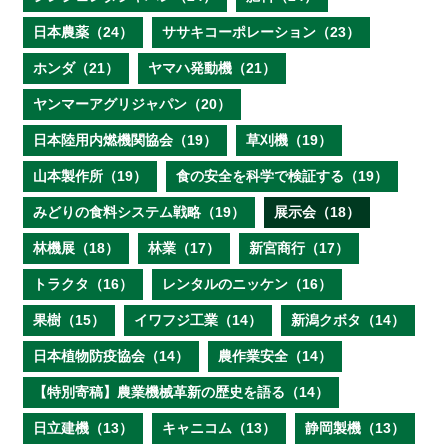
日本農薬（24）
ササキコーポレーション（23）
ホンダ（21）
ヤマハ発動機（21）
ヤンマーアグリジャパン（20）
日本陸用内燃機関協会（19）
草刈機（19）
山本製作所（19）
食の安全を科学で検証する（19）
みどりの食料システム戦略（19）
展示会（18）
林機展（18）
林業（17）
新宮商行（17）
トラクタ（16）
レンタルのニッケン（16）
果樹（15）
イワフジ工業（14）
新潟クボタ（14）
日本植物防疫協会（14）
農作業安全（14）
【特別寄稿】農業機械革新の歴史を語る（14）
日立建機（13）
キャニコム（13）
静岡製機（13）