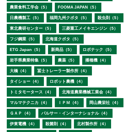
農業食料工学会（5）
FOOMA JAPAN（5）
日農機製工（5）
福岡九州クボタ（5）
殺虫剤（5）
東北農研センター（5）
三菱重工メイキエンジン（5）
フジ鋼業（5）
北海道クボタ（5）
ETG Japan（5）
新商品（5）
ロボテック（5）
岩手県農業特集（5）
農薬（5）
播種機（4）
大橋（4）
冨士トレーラー製作所（4）
タイショー（4）
ロボット農機（4）
トミタモータース（4）
北海道農業機械工業会（4）
マルマテクニカ（4）
ＩＰＭ（4）
岡山農栄社（4）
ＧＡＰ（4）
パルサー・インターナショナル（4）
伊東電機（4）
殺菌剤（4）
北村製作所（4）