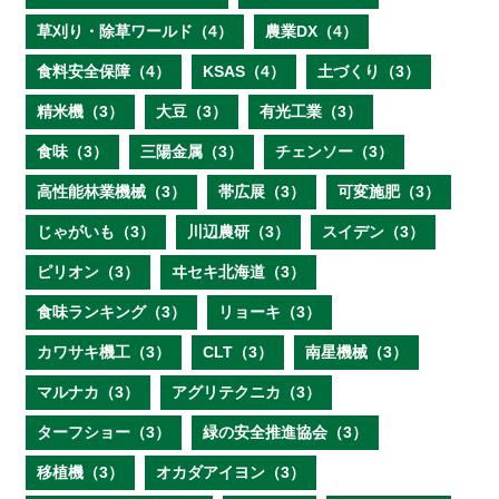
草刈り・除草ワールド（4）
農業DX（4）
食料安全保障（4）
KSAS（4）
土づくり（3）
精米機（3）
大豆（3）
有光工業（3）
食味（3）
三陽金属（3）
チェンソー（3）
高性能林業機械（3）
帯広展（3）
可変施肥（3）
じゃがいも（3）
川辺農研（3）
スイデン（3）
ピリオン（3）
ヰセキ北海道（3）
食味ランキング（3）
リョーキ（3）
カワサキ機工（3）
CLT（3）
南星機械（3）
マルナカ（3）
アグリテクニカ（3）
ターフショー（3）
緑の安全推進協会（3）
移植機（3）
オカダアイヨン（3）