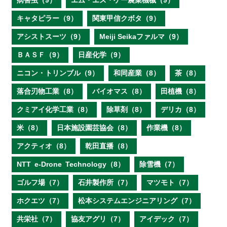
病害虫（9）
エム・エス・ケー農業機械（9）
キャタピラー（9）
関東甲信クボタ（9）
アシストスーツ（9）
Meiji Seikaファルマ（9）
ＢＡＳＦ（9）
日産化学（9）
ニコン・トリンブル（9）
和同産業（8）
茶（8）
落合刃物工業（8）
バイオマス（8）
田植機（8）
クミアイ化学工業（8）
除草剤（8）
デリカ（8）
米（8）
日本施設園芸協会（8）
作業機（8）
アクティオ（8）
乾田直播（8）
NTT e‐Drone Technology（8）
除雪機（7）
ゴルフ場（7）
石井製作所（7）
マツモト（7）
ホクエツ（7）
松本システムエンジニアリング（7）
共栄社（7）
協友アグリ（7）
アイデック（7）