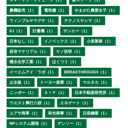
スマートフードチェーン（1）
薪ストーブ（1）
農機販売（1）
電気柵（1）
やまがた農業女子（1）
ウィンブルヤマグチ（1）
テクノスヤシマ（1）
IIJ（1）
計量機（1）
サンエー（1）
日本なし（1）
イノベックス（1）
小泉製麻（1）
岩谷マテリアル（1）
ヤノ技研（1）
積水化学工業（1）
ほくつう（1）
イーエムアイ・ラボ（1）
BREAKTHROUGH（1）
止水板（1）
トーヨー産業（1）
マルタカ（1）
ニッポー（1）
ＳＩＰ（1）
日本不動産研究所（1）
ウエスト興行八頭（1）
エネゲート（1）
ユアサ商事（1）
和光商事（1）
日亜鋼業（1）
NPシステム開発（1）
デンソー（1）