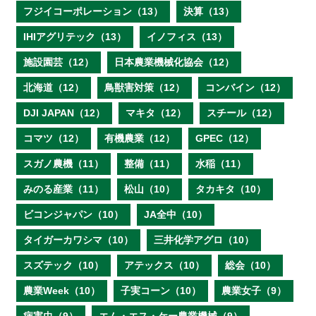
フジイコーポレーション（13）
決算（13）
IHIアグリテック（13）
イノフィス（13）
施設園芸（12）
日本農業機械化協会（12）
北海道（12）
鳥獣害対策（12）
コンバイン（12）
DJI JAPAN（12）
マキタ（12）
スチール（12）
コマツ（12）
有機農業（12）
GPEC（12）
スガノ農機（11）
整備（11）
水稲（11）
みのる産業（11）
松山（10）
タカキタ（10）
ビコンジャパン（10）
JA全中（10）
タイガーカワシマ（10）
三井化学アグロ（10）
スズテック（10）
アテックス（10）
総会（10）
農業Week（10）
子実コーン（10）
農業女子（9）