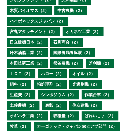
クボタクレジット（2）
大和製衡（2）
木質バイオマス（2）
中古農機（2）
ハイポネックスジャパン（2）
宮丸アタッチメント（2）
オカネツ工業（2）
日立建機日本（2）
石川商会（2）
鈴木油脂工業（2）
国際養鶏養豚展（2）
本田技研工業（2）
熊谷農機（2）
芝刈機（2）
ＩＣＴ（2）
ハロー（2）
オイル（2）
飼料（2）
箱処理剤（2）
光選別機（2）
生産費（2）
シンポジウム（2）
作業台車（2）
土佐農機（2）
表彰（2）
住友建機（2）
オギハラ工業（2）
収穫量（2）
ばれいしょ（2）
牧草（2）
カーゴテック・ジャパン㈱ヒアブ部門（2）