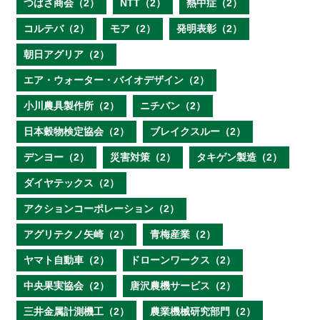
つばさ商会（2）
NTT（2）
熱中症（2）
コルテバ（2）
モア（2）
発明表彰（2）
朝日アグリア（2）
エア・ウォーター・バイオデザイン（2）
小川農具製作所（2）
ニチバン（2）
日本穀物検定協会（2）
ブレイクスルー（2）
デンヨー（2）
災害対策（2）
タキゲン製造（2）
ダイヤテックス（2）
アクションコーポレーション（2）
アグリテクノ矢崎（2）
青梅産業（2）
ヤマト自動車（2）
ドローンワークス（2）
中央果実協会（2）
唐沢農機サービス（2）
三井金属計測機工（2）
農業機械研究部門（2）