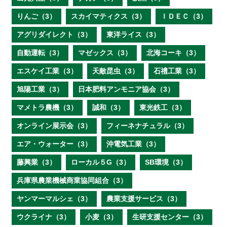
りんご（3）
スカイマティクス（3）
ＩＤＥＣ（3）
アグリダイレクト（3）
東洋ライス（3）
自動運転（3）
マゼックス（3）
北海コーキ（3）
エスケイ工業（3）
天敵昆虫（3）
石禮工業（3）
旭陽工業（3）
日本肥料アンモニア協会（3）
マメトラ農機（3）
誠和（3）
東光鉄工（3）
オンライン展示会（3）
フィーネナチュラル（3）
エア・ウォーター（3）
沖電気工業（3）
藤興業（3）
ローカル５G（3）
SB環境（3）
兵庫県農業機械商業協同組合（3）
ヤンマーマルシェ（3）
農業支援サービス（3）
ウクライナ（3）
小麦（3）
生研支援センター（3）