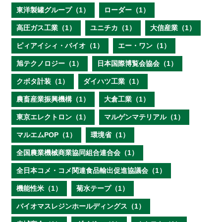
東洋製罐グループ（1）
ローダー（1）
高圧ガス工業（1）
ユニチカ（1）
大信産業（1）
ピィアイシィ・バイオ（1）
エー・ワン（1）
旭テクノロジー（1）
日本国際博覧会協会（1）
クボタ計装（1）
ダイハツ工業（1）
農畜産業振興機構（1）
大倉工業（1）
東京エレクトロン（1）
マルゲンマテリアル（1）
マルエムPOP（1）
環境省（1）
全国農業機械商業協同組合連合会（1）
全日本コメ・コメ関連食品輸出促進協議会（1）
機能性米（1）
菊水テープ（1）
バイオマスレジンホールディングス（1）