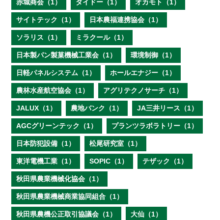
赤城商会（1）
ダイドー（1）
オカモト（1）
サイトテック（1）
日本農福連携協会（1）
ソラリス（1）
ミラクール（1）
日本製パン製菓機械工業会（1）
環境制御（1）
日軽パネルシステム（1）
ホールエナジー（1）
農林水産航空協会（1）
アグリテクノサーチ（1）
JALUX（1）
農地バンク（1）
JA三井リース（1）
AGCグリーンテック（1）
プランツラボラトリー（1）
日本防犯設備（1）
松尾研究室（1）
東洋電機工業（1）
SOPIC（1）
テザック（1）
秋田県農業機械化協会（1）
秋田県農業機械商業協同組合（1）
秋田県農機公正取引協議会（1）
大仙（1）