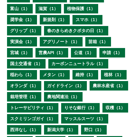
富山（1）
滋賀（1）
植物保護（1）
奨学金（1）
新規剤（1）
スマホ（1）
グリップ（1）
春のきらめきクボタの日（1）
実演会（1）
アグリノート（1）
苗箱（1）
宮城（1）
営農API（1）
公道（1）
申請（1）
国土交通省（1）
カーボンニュートラル（1）
稲わら（1）
メタン（1）
維持（1）
植林（1）
オランダ（1）
ガイドライン（1）
農林水産省（1）
栽培管理（1）
農地関連法（1）
トレーサビリティ（1）
りそな銀行（1）
収穫（1）
スクミリンゴガイ（1）
マッスルスーツ（1）
西洋なし（1）
新潟大学（1）
野口（1）