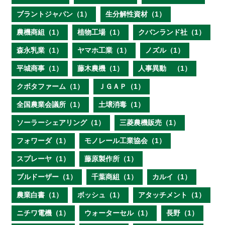
ブラントジャパン（1）
生分解性資材（1）
農機商組（1）
植物工場（1）
クバンランド社（1）
森永乳業（1）
ヤマホ工業（1）
ノズル（1）
平城商事（1）
藤木農機（1）
人事異動 （1）
クボタファーム（1）
ＪＧＡＰ（1）
全国農業会議所（1）
土壌消毒（1）
ソーラーシェアリング（1）
三菱農機販売（1）
フォワーダ（1）
モノレール工業協会（1）
スプレーヤ（1）
藤原製作所（1）
ブルドーザー（1）
千葉商組（1）
カルイ（1）
農業白書（1）
ボッシュ（1）
アタッチメント（1）
ニチワ電機（1）
ウォーターセル（1）
長野（1）