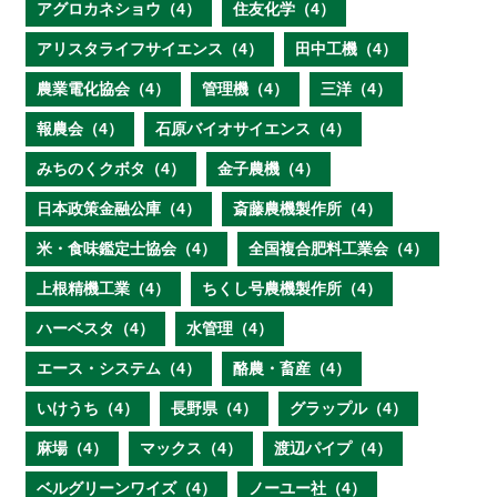
アグロカネショウ（4）
住友化学（4）
アリスタライフサイエンス（4）
田中工機（4）
農業電化協会（4）
管理機（4）
三洋（4）
報農会（4）
石原バイオサイエンス（4）
みちのくクボタ（4）
金子農機（4）
日本政策金融公庫（4）
斎藤農機製作所（4）
米・食味鑑定士協会（4）
全国複合肥料工業会（4）
上根精機工業（4）
ちくし号農機製作所（4）
ハーベスタ（4）
水管理（4）
エース・システム（4）
酪農・畜産（4）
いけうち（4）
長野県（4）
グラップル（4）
麻場（4）
マックス（4）
渡辺パイプ（4）
ベルグリーンワイズ（4）
ノーユー社（4）