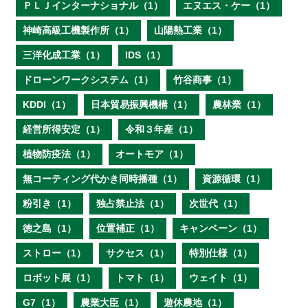
ＰＬＪインターナショナル（1）
エヌエス・ケー（1）
神崎高級工機製作所（1）
山陽熱工業（1）
三洋化成工業（1）
IDS（1）
ドローンワークシステム（1）
竹谷商事（1）
KDDI（1）
日本貿易振興機構（1）
農林業（1）
経営所得安定（1）
令和３年産（1）
植物防疫法（1）
オートモア（1）
無コーティング代かき同時播種（1）
資源循環（1）
粉引き（1）
独占禁止法（1）
次世代（1）
徳之島（1）
位置補正（1）
キャンペーン（1）
ストロー（1）
サクセス（1）
特別仕様（1）
ロボット展（1）
トマト（1）
ウェイト（1）
G7（1）
農業大臣（1）
遊休農地（1）