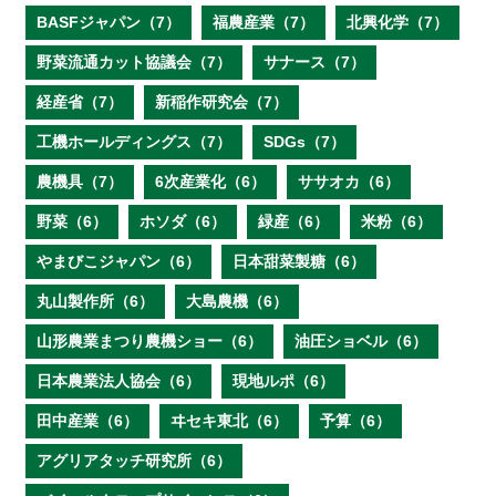
BASFジャパン（7）
福農産業（7）
北興化学（7）
野菜流通カット協議会（7）
サナース（7）
経産省（7）
新稲作研究会（7）
工機ホールディングス（7）
SDGs（7）
農機具（7）
6次産業化（6）
ササオカ（6）
野菜（6）
ホソダ（6）
緑産（6）
米粉（6）
やまびこジャパン（6）
日本甜菜製糖（6）
丸山製作所（6）
大島農機（6）
山形農業まつり農機ショー（6）
油圧ショベル（6）
日本農業法人協会（6）
現地ルポ（6）
田中産業（6）
ヰセキ東北（6）
予算（6）
アグリアタッチ研究所（6）