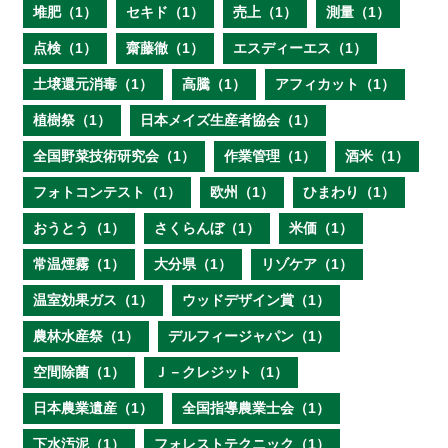
堆肥（1）
セキド（1）
売上（1）
測量（1）
点検（1）
齋藤徹（1）
エスディーエス（1）
土壌還元消毒（1）
高騰（1）
アフィカット（1）
植樹祭（1）
日本メイズ生産者協会（1）
全国野菜技術研究会（1）
作業管理（1）
酒米（1）
フォトコンテスト（1）
欧州（1）
ひまわり（1）
おうとう（1）
さくらんぼ（1）
米価（1）
常温煙霧（1）
大分県（1）
リゾケア（1）
温室効果ガス（1）
ウッドデザイン賞（1）
農林水産祭（1）
デルフィージャパン（1）
空間除菌（1）
Ｊ－クレジット（1）
日本農業遺産（1）
全国指導農業士会（1）
下水汚泥（1）
フォレストテクニック（1）