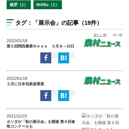
催芽（1）
WillBe（1）
タグ：
「展示会」
の記事（18件）
新しい順
古い順
2022/01/18
第５回関西農業Ｗｅｅｋ ３月８～10日
2022/01/18
２月に日本包装産業展
2021/11/22
ホソダが「秋の展示会」を開催 第６回食
味コンクールも