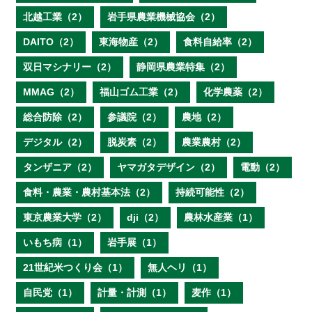
北越工業（2）
岩手県農業機械協会（2）
DAITO（2）
東海物産（2）
食料自給率（2）
双日マシナリー（2）
静岡県農業特集（2）
MMAG（2）
福山ゴム工業（2）
化学農薬（2）
総合防除（2）
参議院（2）
農地（2）
デジタル（2）
脱炭素（2）
農業農村（2）
タンザニア（2）
ヤマガタデザイン（2）
電動（2）
食料・農業・農村基本法（2）
持続可能性（2）
東京農業大学（2）
dji（2）
農林水産業（1）
いもち病（1）
岩手展（1）
21世紀米つくり会（1）
無人ヘリ（1）
自民党（1）
計量・計測（1）
麦作（1）