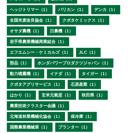
ヘッジトリマー（1）
バリカン（1）
デンカ（1）
全国米麦改良協会（1）
クボタケミックス（1）
オサダ農機（1）
日農機（1）
岩手県農業機械商業組合（1）
エフエムシー・ケミカルズ（1）
JLC（1）
部品（1）
ホンダパワープロダクツジャパン（1）
動力噴霧機（1）
イナダ（1）
タイガー（1）
クボタアグリサービス（1）
石原産業（1）
はかり（1）
玄米元氣堂（1）
秋田県（1）
農業技術クラスター会議（1）
北海道林業機械化協会（1）
保冷庫（1）
国際農業機械展（1）
プランター（1）