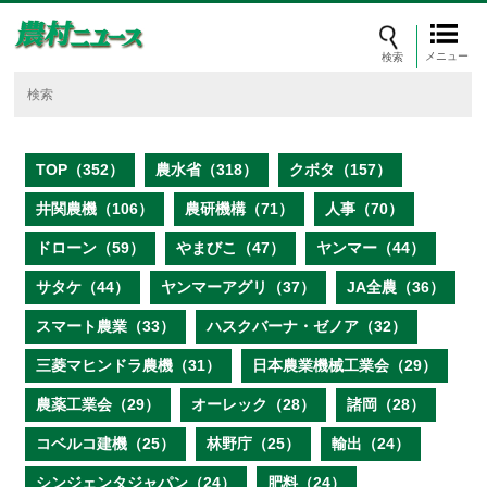
メニュー
TOP（352）
農水省（318）
クボタ（157）
井関農機（106）
農研機構（71）
人事（70）
ドローン（59）
やまびこ（47）
ヤンマー（44）
サタケ（44）
ヤンマーアグリ（37）
JA全農（36）
スマート農業（33）
ハスクバーナ・ゼノア（32）
三菱マヒンドラ農機（31）
日本農業機械工業会（29）
農薬工業会（29）
オーレック（28）
諸岡（28）
コベルコ建機（25）
林野庁（25）
輸出（24）
シンジェンタジャパン（24）
肥料（24）