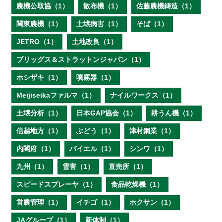
農機公取協（1）
散布機（1）
佐藤農機鋳造（1）
関東農機（1）
土壌病害（1）
そば（1）
JETRO（1）
土地改良（1）
ブリッグス＆ストラットンジャパン（1）
ホシザキ（1）
噴霧器（1）
Meijiseikaファルマ（1）
ナイルワークス（1）
土壌分析（1）
日本GAP協会（1）
耕うん機（1）
信越地方（1）
ぶどう（1）
津村鋼業（1）
内閣府（1）
バイエル（1）
シンワ（1）
九州（1）
雪害（1）
直売所（1）
スピードスプレーヤ（1）
食品乾燥機（1）
営農管理（1）
イチゴ（1）
ホクサン（1）
JAグループ（1）
新体制（1）