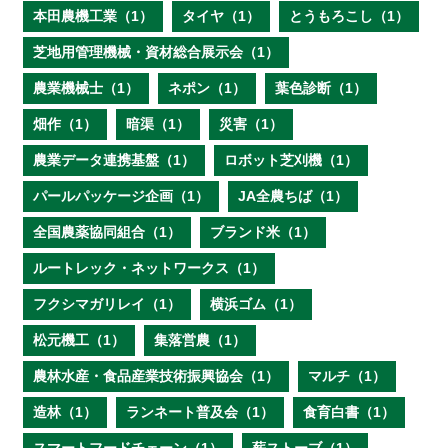
本田農機工業（1）
タイヤ（1）
とうもろこし（1）
芝地用管理機械・資材総合展示会（1）
農業機械士（1）
ネポン（1）
葉色診断（1）
畑作（1）
暗渠（1）
災害（1）
農業データ連携基盤（1）
ロボット芝刈機（1）
パールパッケージ企画（1）
JA全農ちば（1）
全国農薬協同組合（1）
ブランド米（1）
ルートレック・ネットワークス（1）
フクシマガリレイ（1）
横浜ゴム（1）
松元機工（1）
集落営農（1）
農林水産・食品産業技術振興協会（1）
マルチ（1）
造林（1）
ランネート普及会（1）
食育白書（1）