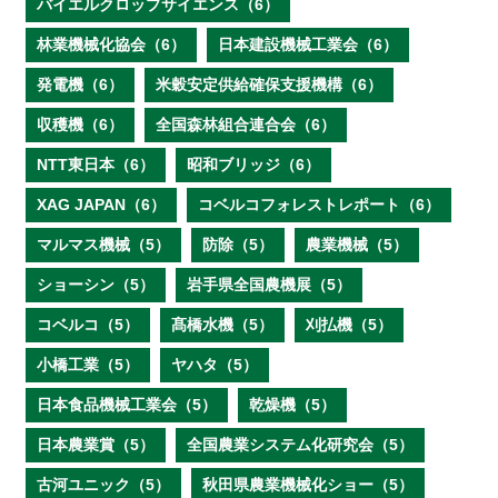
バイエルクロップサイエンス（6）
林業機械化協会（6）
日本建設機械工業会（6）
発電機（6）
米穀安定供給確保支援機構（6）
収穫機（6）
全国森林組合連合会（6）
NTT東日本（6）
昭和ブリッジ（6）
XAG JAPAN（6）
コベルコフォレストレポート（6）
マルマス機械（5）
防除（5）
農業機械（5）
ショーシン（5）
岩手県全国農機展（5）
コベルコ（5）
髙橋水機（5）
刈払機（5）
小橋工業（5）
ヤハタ（5）
日本食品機械工業会（5）
乾燥機（5）
日本農業賞（5）
全国農業システム化研究会（5）
古河ユニック（5）
秋田県農業機械化ショー（5）