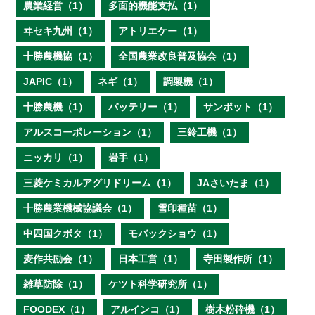
農業経営（1）
多面的機能支払（1）
ヰセキ九州（1）
アトリエケー（1）
十勝農機協（1）
全国農業改良普及協会（1）
JAPIC（1）
ネギ（1）
調製機（1）
十勝農機（1）
バッテリー（1）
サンポット（1）
アルスコーポレーション（1）
三鈴工機（1）
ニッカリ（1）
岩手（1）
三菱ケミカルアグリドリーム（1）
JAさいたま（1）
十勝農業機械協議会（1）
雪印種苗（1）
中四国クボタ（1）
モバックショウ（1）
麦作共励会（1）
日本工営（1）
寺田製作所（1）
雑草防除（1）
ケツト科学研究所（1）
FOODEX（1）
アルインコ（1）
樹木粉砕機（1）