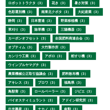
ロボットトラクタ（3）
花き（3）
暑さ対策（3）
色彩選別機（3）
南東北クボタ（3）
大紀産業（3）
静岡（3）
日本曹達（3）
野菜移植機（3）
草刈り（3）
除草機（3）
三陽機器（3）
カーボンオフセット（3）
全国肥料商連合会（3）
オプティム（3）
大竹製作所（3）
カンリウ工業（3）
アポロ（3）
籾すり機（3）
ウインブルヤマグチ（3）
農業機械公正取引協議会（3）
肥料散布機（3）
アキレス（3）
ブロワ（3）
福島県（3）
鳥獣害（3）
ロールベーラー（3）
ジビエ（3）
バイオスティミュラント（3）
アドイン研究所（3）
出光興産（3）
ナカノ（3）
叙勲（3）