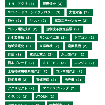
ＩＨＩアグリ（3）
環境保全（3）
NTTイードローンテクノロジー（3）
大雪対策（2）
稲作（2）
ヤマハ（2）
革新工学センター（2）
ゴルフ場防技研（2）
規制改革推進会議（2）
丸七製作所（2）
サンエイ工業（2）
トプコン（2）
地球温暖化（2）
東洋農機（2）
斎藤農機（2）
育苗（2）
電池工業会（2）
永田製作所（2）
日本ブレード（2）
ＳＴＩＨＬ（2）
エンジン（2）
土谷特殊農機具製作所（2）
コンマ製作所（2）
鋤柄農機（2）
東罐興産（2）
洗浄機（2）
アグリセクト（2）
マニアスプレッダ（2）
クラボウ（2）
ATOUN（2）