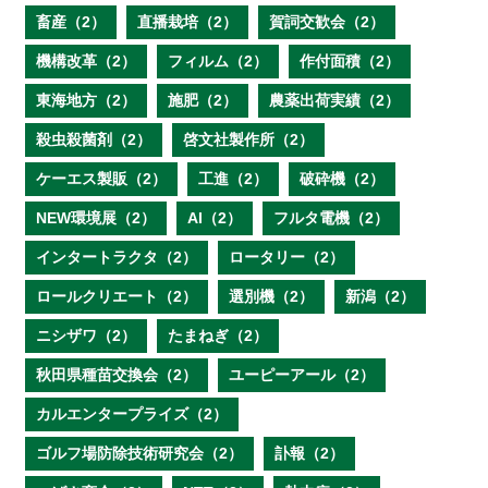
畜産（2）
直播栽培（2）
賀詞交歓会（2）
機構改革（2）
フィルム（2）
作付面積（2）
東海地方（2）
施肥（2）
農薬出荷実績（2）
殺虫殺菌剤（2）
啓文社製作所（2）
ケーエス製販（2）
工進（2）
破砕機（2）
NEW環境展（2）
AI（2）
フルタ電機（2）
インタートラクタ（2）
ロータリー（2）
ロールクリエート（2）
選別機（2）
新潟（2）
ニシザワ（2）
たまねぎ（2）
秋田県種苗交換会（2）
ユーピーアール（2）
カルエンタープライズ（2）
ゴルフ場防除技術研究会（2）
訃報（2）