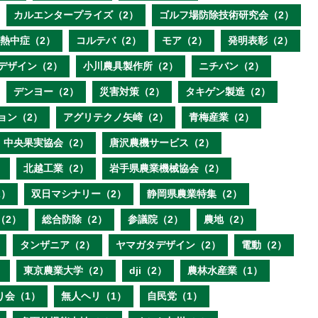
カルエンタープライズ（2）
ゴルフ場防除技術研究会（2）
熱中症（2）
コルテバ（2）
モア（2）
発明表彰（2）
デザイン（2）
小川農具製作所（2）
ニチバン（2）
デンヨー（2）
災害対策（2）
タキゲン製造（2）
ョン（2）
アグリテクノ矢崎（2）
青梅産業（2）
中央果実協会（2）
唐沢農機サービス（2）
）
北越工業（2）
岩手県農業機械協会（2）
2）
双日マシナリー（2）
静岡県農業特集（2）
（2）
総合防除（2）
参議院（2）
農地（2）
タンザニア（2）
ヤマガタデザイン（2）
電動（2）
）
東京農業大学（2）
dji（2）
農林水産業（1）
り会（1）
無人ヘリ（1）
自民党（1）