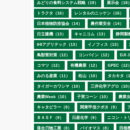
みどりの食料システム戦略（19）
展示会（18
トラクタ（16）
レンタルのニッケン（16）
日本植物防疫協会（14）
農作業安全（14）
日立建機（13）
キャニコム（13）
静岡製
IHIアグリテック（13）
イノフィス（13）
鳥獣害対策（12）
コンバイン（12）
DJI
コマツ（12）
有機農業（12）
GPEC（12
みのる産業（11）
松山（10）
タカキタ（1
タイガーカワシマ（10）
三井化学アグロ（10
農業Week（10）
子実コーン（10）
農業女
キャタピラー（9）
関東甲信クボタ（9）
ＢＡＳＦ（9）
日産化学（9）
ニコン・ト
落合刃物工業（8）
バイオマス（8）
田植