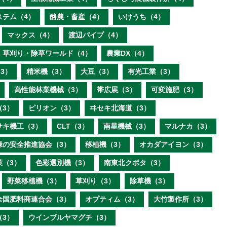
ステム（4）
酪農・畜産（4）
いけうち（4）
マックス（4）
渡辺パイプ（4）
草刈り・除草ワールド（4）
農業DX（4）
3）
精米機（3）
大豆（3）
有光工業（3）
高性能林業機械（3）
帯広展（3）
可変施肥（3）
（3）
ピリオン（3）
ヰセキ北海道（3）
サキ機工（3）
CLT（3）
南星機械（3）
マルナカ（3）
緑の安全推進協会（3）
移植機（3）
オカダアイヨン（3）
策（3）
色彩選別機（3）
南東北クボタ（3）
野菜移植機（3）
草刈り（3）
除草機（3）
全国肥料商連合会（3）
オプティム（3）
大竹製作所（3）
（3）
ウインブルヤマグチ（3）