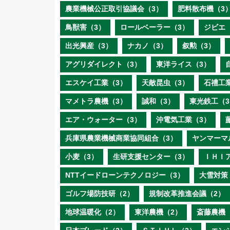
農業機械公正取引協議会（3）
肥料散布機（3
鳥獣害（3）
ロールベーラー（3）
ジビエ
出光興産（3）
ナカノ（3）
叙勲（3）
アグリダイレクト（3）
東洋ライス（3）
エスケイ工業（3）
天敵昆虫（3）
石禮工
マメトラ農機（3）
誠和（3）
東光鉄工（3
エア・ウォーター（3）
沖電気工業（3）
兵庫県農業機械商業協同組合（3）
ヤンマーマ
小麦（3）
生研支援センター（3）
ＩＨＩ
NTTイードローンテクノロジー（3）
大雪対策
ゴルフ場防技研（2）
規制改革推進会議（2）
地球温暖化（2）
東洋農機（2）
斎藤農機