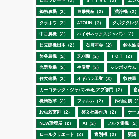
日本ブレード（2）
ＳＴＩＨＬ（2）
エン
鋤柄農機（2）
東罐興産（2）
洗浄機（2）
クラボウ（2）
ATOUN（2）
クボタクレジ
中古農機（2）
ハイポネックスジャパン（2）
日立建機日本（2）
石川商会（2）
鈴木油
熊谷農機（2）
芝刈機（2）
ＩＣＴ（2）
光選別機（2）
生産費（2）
シンポジウム
住友建機（2）
オギハラ工業（2）
収穫量
カーゴテック・ジャパン㈱ヒアブ部門（2）
畜
機構改革（2）
フィルム（2）
作付面積（2
殺虫殺菌剤（2）
啓文社製作所（2）
ケー
NEW環境展（2）
AI（2）
フルタ電機（2
ロールクリエート（2）
選別機（2）
新潟