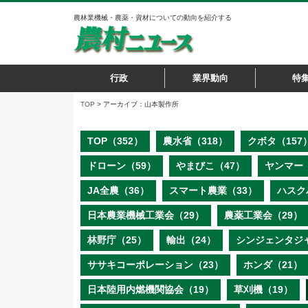
農林業機械・農薬・資材についての動向を紹介する
行政
業界動向
特
TOP
> アーカイブ：山本製作所
TOP（352）
農水省（318）
クボタ（157
ドローン（59）
やまびこ（47）
ヤンマー（
JA全農（36）
スマート農業（33）
ハスク
日本農業機械工業会（29）
農薬工業会（29）
林野庁（25）
輸出（24）
シンジェンタジ
ササキコーポレーション（23）
ホンダ（21）
日本陸用内燃機関協会（19）
草刈機（19）