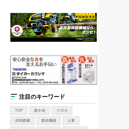
注目のキーワード
TOP
農水省
クボタ
井関農機
農研機構
人事