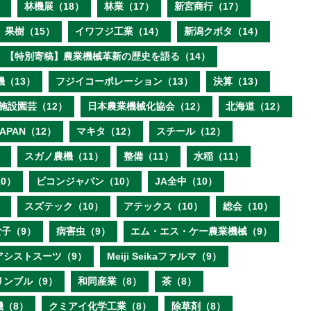
）
林機展（18）
林業（17）
新宮商行（17）
果樹（15）
イワフジ工業（14）
新潟クボタ（14）
【特別寄稿】農業機械革新の歴史を語る（14）
機（13）
フジイコーポレーション（13）
決算（13）
施設園芸（12）
日本農業機械化協会（12）
北海道（12）
 JAPAN（12）
マキタ（12）
スチール（12）
）
スガノ農機（11）
整備（11）
水稲（11）
0）
ビコンジャパン（10）
JA全中（10）
）
スズテック（10）
アテックス（10）
総会（10）
子（9）
病害虫（9）
エム・エス・ケー農業機械（9）
アシストスーツ（9）
Meiji Seikaファルマ（9）
リンブル（9）
和同産業（8）
茶（8）
機（8）
クミアイ化学工業（8）
除草剤（8）