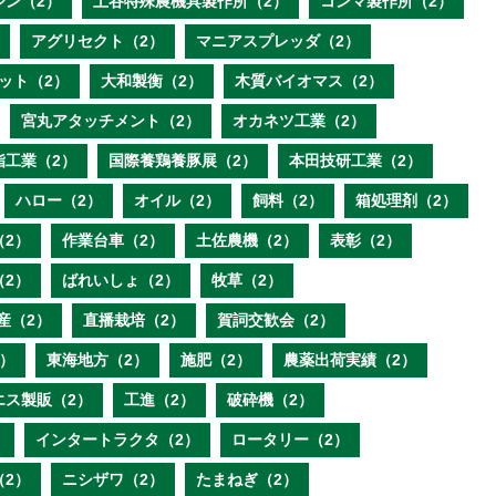
ジン（2）
土谷特殊農機具製作所（2）
コンマ製作所（2）
アグリセクト（2）
マニアスプレッダ（2）
ット（2）
大和製衡（2）
木質バイオマス（2）
宮丸アタッチメント（2）
オカネツ工業（2）
脂工業（2）
国際養鶏養豚展（2）
本田技研工業（2）
ハロー（2）
オイル（2）
飼料（2）
箱処理剤（2）
（2）
作業台車（2）
土佐農機（2）
表彰（2）
（2）
ばれいしょ（2）
牧草（2）
産（2）
直播栽培（2）
賀詞交歓会（2）
）
東海地方（2）
施肥（2）
農薬出荷実績（2）
エス製販（2）
工進（2）
破砕機（2）
）
インタートラクタ（2）
ロータリー（2）
（2）
ニシザワ（2）
たまねぎ（2）