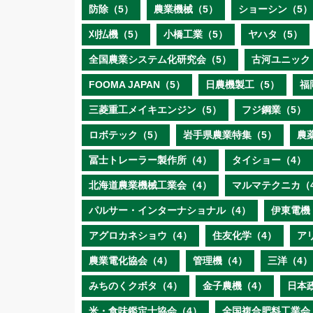
防除（5）
農業機械（5）
ショーシン（5）
刈払機（5）
小橋工業（5）
ヤハタ（5）
全国農業システム化研究会（5）
古河ユニック
FOOMA JAPAN（5）
日農機製工（5）
福
三菱重工メイキエンジン（5）
フジ鋼業（5）
ロボテック（5）
岩手県農業特集（5）
農
冨士トレーラー製作所（4）
タイショー（4）
北海道農業機械工業会（4）
マルマテクニカ（
パルサー・インターナショナル（4）
伊東電機
アグロカネショウ（4）
住友化学（4）
ア
農業電化協会（4）
管理機（4）
三洋（4）
みちのくクボタ（4）
金子農機（4）
日本
米・食味鑑定士協会（4）
全国複合肥料工業会