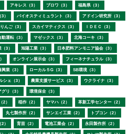
）
アキレス（3）
ブロワ（3）
福島県（3）
（3）
バイオスティミュラント（3）
アドイン研究所（3）
りんご（3）
スカイマティクス（3）
ＩＤＥＣ（3）
自動運転（3）
マゼックス（3）
北海コーキ（3）
業（3）
旭陽工業（3）
日本肥料アンモニア協会（3）
）
オンライン展示会（3）
フィーネナチュラル（3）
藤興業（3）
ローカル５G（3）
SB環境（3）
ルシェ（3）
農業支援サービス（3）
ウクライナ（3）
アグリ（3）
環境保全（3）
（2）
稲作（2）
ヤマハ（2）
革新工学センター（2）
丸七製作所（2）
サンエイ工業（2）
トプコン（2）
（2）
育苗（2）
電池工業会（2）
永田製作所（2）