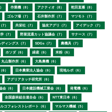
）
作業機（8）
アクティオ（8）
乾田直播（8）
ゴルフ場（7）
石井製作所（7）
マツモト（7）
（7）
共栄社（7）
協友アグリ（7）
アイデック（7）
学（7）
野菜流通カット協議会（7）
サナース（7）
ルディングス（7）
SDGs（7）
農機具（7）
ホソダ（6）
緑産（6）
米粉（6）
丸山製作所（6）
大島農機（6）
（6）
日本農業法人協会（6）
現地ルポ（6）
アグリアタッチ研究所（6）
協会（6）
日本建設機械工業会（6）
発電機（6）
全国森林組合連合会（6）
NTT東日本（6）
ベルコフォレストレポート（6）
マルマス機械（5）