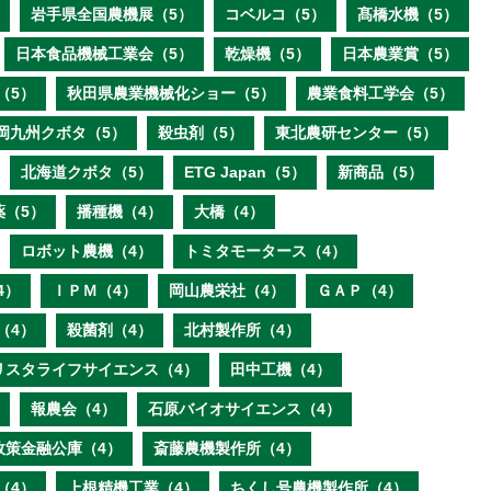
岩手県全国農機展（5）
コベルコ（5）
髙橋水機（5）
日本食品機械工業会（5）
乾燥機（5）
日本農業賞（5）
（5）
秋田県農業機械化ショー（5）
農業食料工学会（5）
岡九州クボタ（5）
殺虫剤（5）
東北農研センター（5）
北海道クボタ（5）
ETG Japan（5）
新商品（5）
薬（5）
播種機（4）
大橋（4）
ロボット農機（4）
トミタモータース（4）
4）
ＩＰＭ（4）
岡山農栄社（4）
ＧＡＰ（4）
（4）
殺菌剤（4）
北村製作所（4）
リスタライフサイエンス（4）
田中工機（4）
報農会（4）
石原バイオサイエンス（4）
政策金融公庫（4）
斎藤農機製作所（4）
（4）
上根精機工業（4）
ちくし号農機製作所（4）