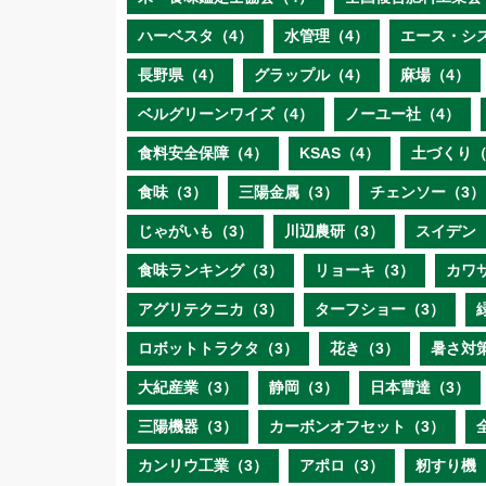
ハーベスタ（4）
水管理（4）
エース・シ
長野県（4）
グラップル（4）
麻場（4）
ベルグリーンワイズ（4）
ノーユー社（4）
食料安全保障（4）
KSAS（4）
土づくり（
食味（3）
三陽金属（3）
チェンソー（3）
じゃがいも（3）
川辺農研（3）
スイデン
食味ランキング（3）
リョーキ（3）
カワ
アグリテクニカ（3）
ターフショー（3）
ロボットトラクタ（3）
花き（3）
暑さ対
大紀産業（3）
静岡（3）
日本曹達（3）
三陽機器（3）
カーボンオフセット（3）
カンリウ工業（3）
アポロ（3）
籾すり機