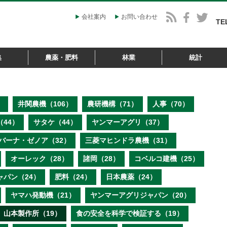
会社案内
お問い合わせ
TE
集
農薬・肥料
林業
統計
）
井関農機（106）
農研機構（71）
人事（70）
44）
サタケ（44）
ヤンマーアグリ（37）
バーナ・ゼノア（32）
三菱マヒンドラ農機（31）
オーレック（28）
諸岡（28）
コベルコ建機（25）
ャパン（24）
肥料（24）
日本農薬（24）
ヤマハ発動機（21）
ヤンマーアグリジャパン（20）
山本製作所（19）
食の安全を科学で検証する（19）