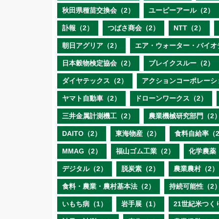
秋田県種苗交換会（2）
ユーピーアール（2）
訃報（2）
つばさ商会（2）
NTT（2）
朝日アグリア（2）
エア・ウォーター・バイオ
日本穀物検定協会（2）
ブレイクスルー（2）
ダイヤテックス（2）
アクションコーポレーシ
ヤマト自動車（2）
ドローンワークス（2）
三井金属計測機工（2）
農業機械研究部門（2
DAITO（2）
東海物産（2）
食料自給率（
MMAG（2）
福山ゴム工業（2）
化学農薬
デジタル（2）
脱炭素（2）
農業農村（2）
食料・農業・農村基本法（2）
持続可能性（2
いもち病（1）
岩手展（1）
21世紀米つく