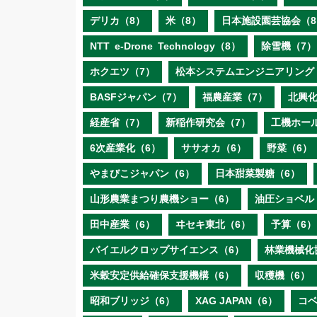
デリカ（8）
米（8）
日本施設園芸協会（8
NTT e‐Drone Technology（8）
除雪機（7）
ホクエツ（7）
松本システムエンジニアリング
BASFジャパン（7）
福農産業（7）
北興化
経産省（7）
新稲作研究会（7）
工機ホー
6次産業化（6）
ササオカ（6）
野菜（6）
やまびこジャパン（6）
日本甜菜製糖（6）
山形農業まつり農機ショー（6）
油圧ショベル
田中産業（6）
ヰセキ東北（6）
予算（6）
バイエルクロップサイエンス（6）
林業機械化
米穀安定供給確保支援機構（6）
収穫機（6）
昭和ブリッジ（6）
XAG JAPAN（6）
コ