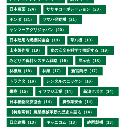
日本農薬（24）
ササキコーポレーション（23）
ホンダ（21）
ヤマハ発動機（21）
ヤンマーアグリジャパン（20）
日本陸用内燃機関協会（19）
草刈機（19）
山本製作所（19）
食の安全を科学で検証する（19）
みどりの食料システム戦略（19）
展示会（18）
林機展（18）
林業（17）
新宮商行（17）
トラクタ（16）
レンタルのニッケン（16）
果樹（15）
イワフジ工業（14）
新潟クボタ（14）
日本植物防疫協会（14）
農作業安全（14）
【特別寄稿】農業機械革新の歴史を語る（14）
日立建機（13）
キャニコム（13）
静岡製機（13）