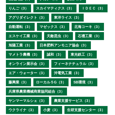
りんご（3）
スカイマティクス（3）
ＩＤＥＣ（3）
アグリダイレクト（3）
東洋ライス（3）
自動運転（3）
マゼックス（3）
北海コーキ（3）
エスケイ工業（3）
天敵昆虫（3）
石禮工業（3）
旭陽工業（3）
日本肥料アンモニア協会（3）
マメトラ農機（3）
誠和（3）
東光鉄工（3）
オンライン展示会（3）
フィーネナチュラル（3）
エア・ウォーター（3）
沖電気工業（3）
藤興業（3）
ローカル５G（3）
SB環境（3）
兵庫県農業機械商業協同組合（3）
ヤンマーマルシェ（3）
農業支援サービス（3）
ウクライナ（3）
小麦（3）
生研支援センター（3）