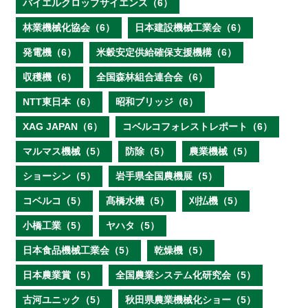
バイエルクロップサイエンス（6）
林業機械化協会（6）
日本建設機械工業会（6）
発電機（6）
米穀安定供給確保支援機構（6）
収穫機（6）
全国森林組合連合会（6）
NTT東日本（6）
昭和ブリッジ（6）
XAG JAPAN（6）
コベルコフォレストレポート（6）
マルマス機械（5）
防除（5）
農業機械（5）
ショーシン（5）
岩手県全国農機展（5）
コベルコ（5）
髙橋水機（5）
刈払機（5）
小橋工業（5）
ヤハタ（5）
日本食品機械工業会（5）
乾燥機（5）
日本農業賞（5）
全国農業システム化研究会（5）
古河ユニック（5）
秋田県農業機械化ショー（5）