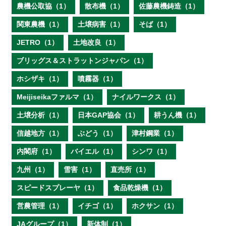
農機公取協（1）
散布機（1）
佐藤農機鋳造（1）
関東農機（1）
土壌病害（1）
そば（1）
JETRO（1）
土地改良（1）
ブリッグス＆ストラットンジャパン（1）
ホシザキ（1）
噴霧器（1）
Meijiseikaファルマ（1）
ナイルワークス（1）
土壌分析（1）
日本GAP協会（1）
耕うん機（1）
信越地方（1）
ぶどう（1）
津村鋼業（1）
内閣府（1）
バイエル（1）
シンワ（1）
九州（1）
雪害（1）
直売所（1）
スピードスプレーヤ（1）
食品乾燥機（1）
営農管理（1）
イチゴ（1）
ホクサン（1）
JAグループ（1）
新体制（1）