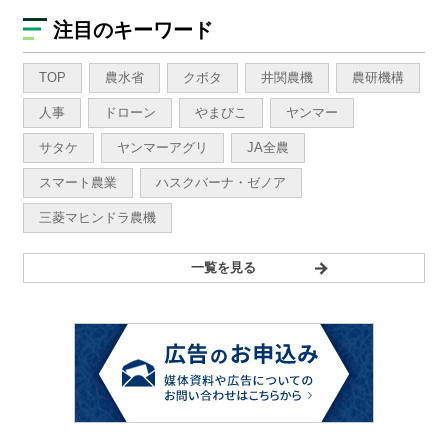
注目のキーワード
TOP
農水省
クボタ
井関農機
農研機構
人事
ドローン
やまびこ
ヤンマー
サタケ
ヤンマーアグリ
JA全農
スマート農業
ハスクバーナ・ゼノア
三菱マヒンドラ農機
一覧を見る