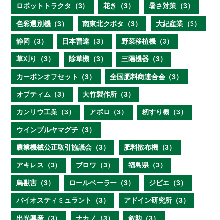
ロボットトラクタ（3）
花き（3）
暑さ対策（3）
色彩選別機（3）
南東北クボタ（3）
大紀産業（3）
静岡（3）
日本曹達（3）
野菜移植機（3）
草刈り（3）
除草機（3）
三陽機器（3）
カーボンオフセット（3）
全国肥料商連合会（3）
オプティム（3）
大竹製作所（3）
カンリウ工業（3）
アポロ（3）
籾すり機（3）
ウインブルヤマグチ（3）
農業機械公正取引協議会（3）
肥料散布機（3）
アキレス（3）
ブロワ（3）
福島県（3）
鳥獣害（3）
ロールベーラー（3）
ジビエ（3）
バイオスティミュラント（3）
アドイン研究所（3）
出光興産（3）
ナカノ（3）
叙勲（3）