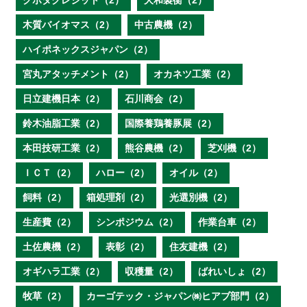
クボタクレジット（2）
大和製衡（2）
木質バイオマス（2）
中古農機（2）
ハイポネックスジャパン（2）
宮丸アタッチメント（2）
オカネツ工業（2）
日立建機日本（2）
石川商会（2）
鈴木油脂工業（2）
国際養鶏養豚展（2）
本田技研工業（2）
熊谷農機（2）
芝刈機（2）
ＩＣＴ（2）
ハロー（2）
オイル（2）
飼料（2）
箱処理剤（2）
光選別機（2）
生産費（2）
シンポジウム（2）
作業台車（2）
土佐農機（2）
表彰（2）
住友建機（2）
オギハラ工業（2）
収穫量（2）
ばれいしょ（2）
牧草（2）
カーゴテック・ジャパン㈱ヒアブ部門（2）