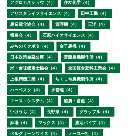
アグロカネショウ（4）
住友化学（4）
アリスタライフサイエンス（4）
田中工機（4）
農業電化協会（4）
管理機（4）
三洋（4）
報農会（4）
石原バイオサイエンス（4）
みちのくクボタ（4）
金子農機（4）
日本政策金融公庫（4）
斎藤農機製作所（4）
米・食味鑑定士協会（4）
全国複合肥料工業会（4）
上根精機工業（4）
ちくし号農機製作所（4）
ハーベスタ（4）
水管理（4）
エース・システム（4）
酪農・畜産（4）
いけうち（4）
長野県（4）
グラップル（4）
麻場（4）
マックス（4）
渡辺パイプ（4）
ベルグリーンワイズ（4）
ノーユー社（4）