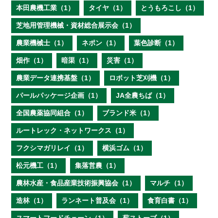
本田農機工業（1）
タイヤ（1）
とうもろこし（1）
芝地用管理機械・資材総合展示会（1）
農業機械士（1）
ネポン（1）
葉色診断（1）
畑作（1）
暗渠（1）
災害（1）
農業データ連携基盤（1）
ロボット芝刈機（1）
パールパッケージ企画（1）
JA全農ちば（1）
全国農薬協同組合（1）
ブランド米（1）
ルートレック・ネットワークス（1）
フクシマガリレイ（1）
横浜ゴム（1）
松元機工（1）
集落営農（1）
農林水産・食品産業技術振興協会（1）
マルチ（1）
造林（1）
ランネート普及会（1）
食育白書（1）