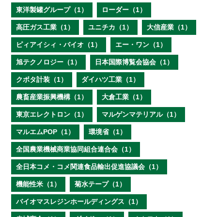
東洋製罐グループ（1）
ローダー（1）
高圧ガス工業（1）
ユニチカ（1）
大信産業（1）
ピィアイシィ・バイオ（1）
エー・ワン（1）
旭テクノロジー（1）
日本国際博覧会協会（1）
クボタ計装（1）
ダイハツ工業（1）
農畜産業振興機構（1）
大倉工業（1）
東京エレクトロン（1）
マルゲンマテリアル（1）
マルエムPOP（1）
環境省（1）
全国農業機械商業協同組合連合会（1）
全日本コメ・コメ関連食品輸出促進協議会（1）
機能性米（1）
菊水テープ（1）
バイオマスレジンホールディングス（1）