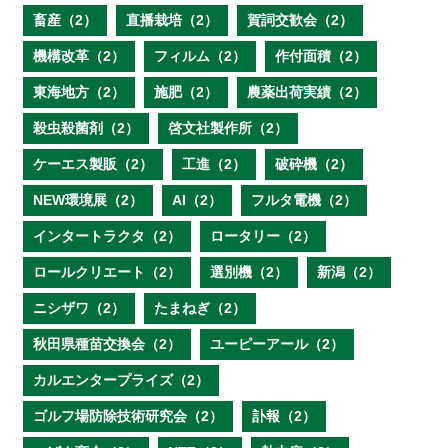
畜産（2）
直播栽培（2）
賀詞交歓会（2）
機構改革（2）
フィルム（2）
作付面積（2）
東海地方（2）
施肥（2）
農薬出荷実績（2）
殺虫殺菌剤（2）
啓文社製作所（2）
ケーエス製販（2）
工進（2）
破砕機（2）
NEW環境展（2）
AI（2）
フルタ電機（2）
インタートラクタ（2）
ロータリー（2）
ロールクリエート（2）
選別機（2）
新潟（2）
ニシザワ（2）
たまねぎ（2）
秋田県種苗交換会（2）
ユーピーアール（2）
カルエンタープライズ（2）
ゴルフ場防除技術研究会（2）
訃報（2）