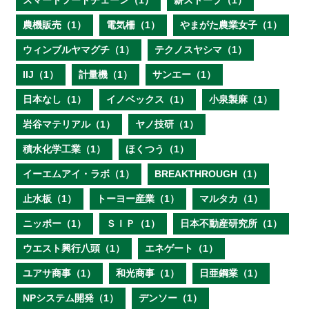
スマートフードチェーン（1）
薪ストーブ（1）
農機販売（1）
電気柵（1）
やまがた農業女子（1）
ウィンブルヤマグチ（1）
テクノスヤシマ（1）
IIJ（1）
計量機（1）
サンエー（1）
日本なし（1）
イノベックス（1）
小泉製麻（1）
岩谷マテリアル（1）
ヤノ技研（1）
積水化学工業（1）
ほくつう（1）
イーエムアイ・ラボ（1）
BREAKTHROUGH（1）
止水板（1）
トーヨー産業（1）
マルタカ（1）
ニッポー（1）
ＳＩＰ（1）
日本不動産研究所（1）
ウエスト興行八頭（1）
エネゲート（1）
ユアサ商事（1）
和光商事（1）
日亜鋼業（1）
NPシステム開発（1）
デンソー（1）