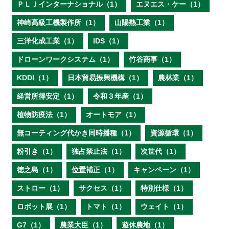
ＰＬＪインターナショナル（1）
エヌエス・ケー（1）
神崎高級工機製作所（1）
山陽熱工業（1）
三洋化成工業（1）
IDS（1）
ドローンワークシステム（1）
竹谷商事（1）
KDDI（1）
日本貿易振興機構（1）
農林業（1）
経営所得安定（1）
令和３年産（1）
植物防疫法（1）
オートモア（1）
無コーティング代かき同時播種（1）
資源循環（1）
粉引き（1）
独占禁止法（1）
次世代（1）
徳之島（1）
位置補正（1）
キャンペーン（1）
ストロー（1）
サクセス（1）
特別仕様（1）
ロボット展（1）
トマト（1）
ウェイト（1）
G7（1）
農業大臣（1）
遊休農地（1）