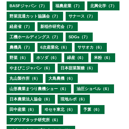
BASFジャパン（7）
福農産業（7）
北興化学（7）
野菜流通カット協議会（7）
サナース（7）
経産省（7）
新稲作研究会（7）
工機ホールディングス（7）
SDGs（7）
農機具（7）
6次産業化（6）
ササオカ（6）
野菜（6）
ホソダ（6）
緑産（6）
米粉（6）
やまびこジャパン（6）
日本甜菜製糖（6）
丸山製作所（6）
大島農機（6）
山形農業まつり農機ショー（6）
油圧ショベル（6）
日本農業法人協会（6）
現地ルポ（6）
田中産業（6）
ヰセキ東北（6）
予算（6）
アグリアタッチ研究所（6）