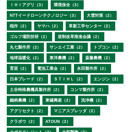
ＩＨＩアグリ（3）
環境保全（3）
NTTイードローンテクノロジー（3）
大雪対策（2）
稲作（2）
ヤマハ（2）
革新工学センター（2）
ゴルフ場防技研（2）
規制改革推進会議（2）
丸七製作所（2）
サンエイ工業（2）
トプコン（2）
地球温暖化（2）
東洋農機（2）
斎藤農機（2）
育苗（2）
電池工業会（2）
永田製作所（2）
日本ブレード（2）
ＳＴＩＨＬ（2）
エンジン（2）
土谷特殊農機具製作所（2）
コンマ製作所（2）
鋤柄農機（2）
東罐興産（2）
洗浄機（2）
アグリセクト（2）
マニアスプレッダ（2）
クラボウ（2）
ATOUN（2）