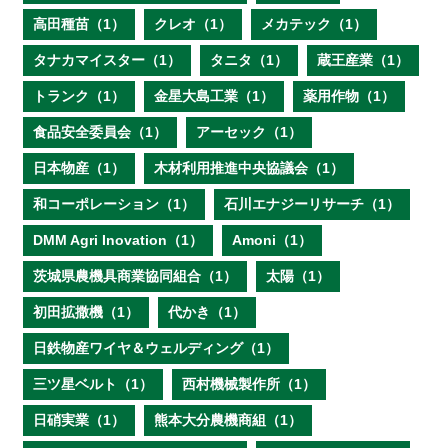
高田種苗（1）
クレオ（1）
メカテック（1）
タナカマイスター（1）
タニタ（1）
蔵王産業（1）
トランク（1）
金星大島工業（1）
薬用作物（1）
食品安全委員会（1）
アーセック（1）
日本物産（1）
木材利用推進中央協議会（1）
和コーポレーション（1）
石川エナジーリサーチ（1）
DMM Agri Inovation（1）
Amoni（1）
茨城県農機具商業協同組合（1）
太陽（1）
初田拡撒機（1）
代かき（1）
日鉄物産ワイヤ＆ウェルディング（1）
三ツ星ベルト（1）
西村機械製作所（1）
日硝実業（1）
熊本大分農機商組（1）