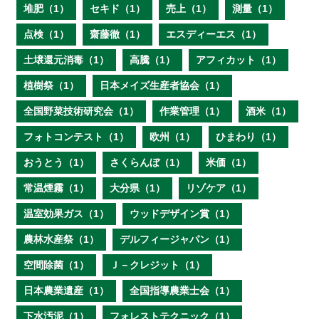
堆肥（1）
セキド（1）
売上（1）
測量（1）
点検（1）
齋藤徹（1）
エスディーエス（1）
土壌還元消毒（1）
高騰（1）
アフィカット（1）
植樹祭（1）
日本メイズ生産者協会（1）
全国野菜技術研究会（1）
作業管理（1）
酒米（1）
フォトコンテスト（1）
欧州（1）
ひまわり（1）
おうとう（1）
さくらんぼ（1）
米価（1）
常温煙霧（1）
大分県（1）
リゾケア（1）
温室効果ガス（1）
ウッドデザイン賞（1）
農林水産祭（1）
デルフィージャパン（1）
空間除菌（1）
Ｊ－クレジット（1）
日本農業遺産（1）
全国指導農業士会（1）
下水汚泥（1）
フォレストテクニック（1）