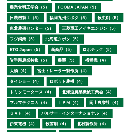
農業食料工学会（5）
FOOMA JAPAN（5）
日農機製工（5）
福岡九州クボタ（5）
殺虫剤（5）
東北農研センター（5）
三菱重工メイキエンジン（5）
フジ鋼業（5）
北海道クボタ（5）
ETG Japan（5）
新商品（5）
ロボテック（5）
岩手県農業特集（5）
農薬（5）
播種機（4）
大橋（4）
冨士トレーラー製作所（4）
タイショー（4）
ロボット農機（4）
トミタモータース（4）
北海道農業機械工業会（4）
マルマテクニカ（4）
ＩＰＭ（4）
岡山農栄社（4）
ＧＡＰ（4）
パルサー・インターナショナル（4）
伊東電機（4）
殺菌剤（4）
北村製作所（4）