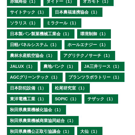
赤城商会（1）
ダイドー（1）
オカモト（1）
サイトテック（1）
日本農福連携協会（1）
ソラリス（1）
ミラクール（1）
日本製パン製菓機械工業会（1）
環境制御（1）
日軽パネルシステム（1）
ホールエナジー（1）
農林水産航空協会（1）
アグリテクノサーチ（1）
JALUX（1）
農地バンク（1）
JA三井リース（1）
AGCグリーンテック（1）
プランツラボラトリー（1）
日本防犯設備（1）
松尾研究室（1）
東洋電機工業（1）
SOPIC（1）
テザック（1）
秋田県農業機械化協会（1）
秋田県農業機械商業協同組合（1）
秋田県農機公正取引協議会（1）
大仙（1）