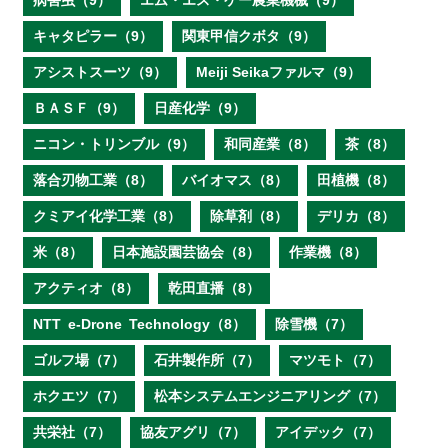
病害虫（9）
エム・エス・ケー農業機械（9）
キャタピラー（9）
関東甲信クボタ（9）
アシストスーツ（9）
Meiji Seikaファルマ（9）
ＢＡＳＦ（9）
日産化学（9）
ニコン・トリンブル（9）
和同産業（8）
茶（8）
落合刃物工業（8）
バイオマス（8）
田植機（8）
クミアイ化学工業（8）
除草剤（8）
デリカ（8）
米（8）
日本施設園芸協会（8）
作業機（8）
アクティオ（8）
乾田直播（8）
NTT e‐Drone Technology（8）
除雪機（7）
ゴルフ場（7）
石井製作所（7）
マツモト（7）
ホクエツ（7）
松本システムエンジニアリング（7）
共栄社（7）
協友アグリ（7）
アイデック（7）