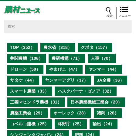
メニュー
TOP（352）
農水省（318）
クボタ（157）
井関農機（106）
農研機構（71）
人事（70）
ドローン（59）
やまびこ（47）
ヤンマー（44）
サタケ（44）
ヤンマーアグリ（37）
JA全農（36）
スマート農業（33）
ハスクバーナ・ゼノア（32）
三菱マヒンドラ農機（31）
日本農業機械工業会（29）
農薬工業会（29）
オーレック（28）
諸岡（28）
コベルコ建機（25）
林野庁（25）
輸出（24）
シンジェンタジャパン（24）
肥料（24）