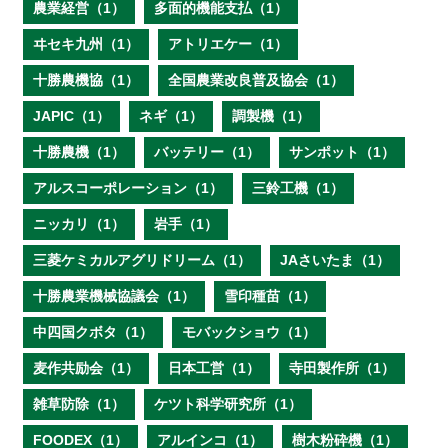
農業経営（1）
多面的機能支払（1）
ヰセキ九州（1）
アトリエケー（1）
十勝農機協（1）
全国農業改良普及協会（1）
JAPIC（1）
ネギ（1）
調製機（1）
十勝農機（1）
バッテリー（1）
サンポット（1）
アルスコーポレーション（1）
三鈴工機（1）
ニッカリ（1）
岩手（1）
三菱ケミカルアグリドリーム（1）
JAさいたま（1）
十勝農業機械協議会（1）
雪印種苗（1）
中四国クボタ（1）
モバックショウ（1）
麦作共励会（1）
日本工営（1）
寺田製作所（1）
雑草防除（1）
ケツト科学研究所（1）
FOODEX（1）
アルインコ（1）
樹木粉砕機（1）