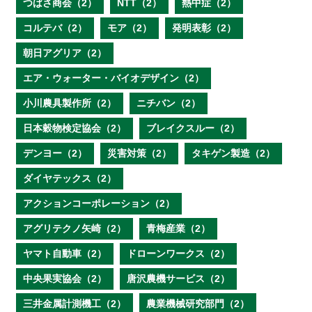
つばさ商会（2）
NTT（2）
熱中症（2）
コルテバ（2）
モア（2）
発明表彰（2）
朝日アグリア（2）
エア・ウォーター・バイオデザイン（2）
小川農具製作所（2）
ニチバン（2）
日本穀物検定協会（2）
ブレイクスルー（2）
デンヨー（2）
災害対策（2）
タキゲン製造（2）
ダイヤテックス（2）
アクションコーポレーション（2）
アグリテクノ矢崎（2）
青梅産業（2）
ヤマト自動車（2）
ドローンワークス（2）
中央果実協会（2）
唐沢農機サービス（2）
三井金属計測機工（2）
農業機械研究部門（2）