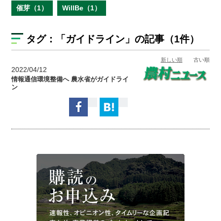
催芽（1）
WillBe（1）
タグ：
「ガイドライン」
の記事（1件）
新しい順
古い順
2022/04/12
情報通信環境整備へ 農水省がガイドライ
ン