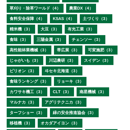
草刈り・除草ワールド（4）
農業DX（4）
食料安全保障（4）
KSAS（4）
土づくり（3）
精米機（3）
大豆（3）
有光工業（3）
食味（3）
三陽金属（3）
チェンソー（3）
高性能林業機械（3）
帯広展（3）
可変施肥（3）
じゃがいも（3）
川辺農研（3）
スイデン（3）
ピリオン（3）
ヰセキ北海道（3）
食味ランキング（3）
リョーキ（3）
カワサキ機工（3）
CLT（3）
南星機械（3）
マルナカ（3）
アグリテクニカ（3）
ターフショー（3）
緑の安全推進協会（3）
移植機（3）
オカダアイヨン（3）