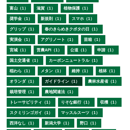
富山（1）
滋賀（1）
植物保護（1）
奨学金（1）
新規剤（1）
スマホ（1）
グリップ（1）
春のきらめきクボタの日（1）
実演会（1）
アグリノート（1）
苗箱（1）
宮城（1）
営農API（1）
公道（1）
申請（1）
国土交通省（1）
カーボンニュートラル（1）
稲わら（1）
メタン（1）
維持（1）
植林（1）
オランダ（1）
ガイドライン（1）
農林水産省（1）
栽培管理（1）
農地関連法（1）
トレーサビリティ（1）
りそな銀行（1）
収穫（1）
スクミリンゴガイ（1）
マッスルスーツ（1）
西洋なし（1）
新潟大学（1）
野口（1）