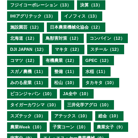
フジイコーポレーション（13）
決算（13）
IHIアグリテック（13）
イノフィス（13）
施設園芸（12）
日本農業機械化協会（12）
北海道（12）
鳥獣害対策（12）
コンバイン（12）
DJI JAPAN（12）
マキタ（12）
スチール（12）
コマツ（12）
有機農業（12）
GPEC（12）
スガノ農機（11）
整備（11）
水稲（11）
みのる産業（11）
松山（10）
タカキタ（10）
ビコンジャパン（10）
JA全中（10）
タイガーカワシマ（10）
三井化学アグロ（10）
スズテック（10）
アテックス（10）
総会（10）
農業Week（10）
子実コーン（10）
農業女子（9）