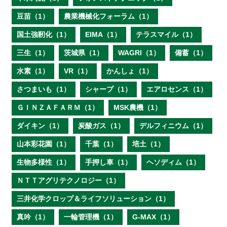
豆苗（1）
農業機械化フォーラム（1）
国土強靭化（1）
EIMA（1）
テラスマイル（1）
三生（1）
茨城県（1）
WAGRI（1）
備蓄（1）
水素（1）
VR（1）
かんしょ（1）
さつまいも（1）
シャープ（1）
エアロセンス（1）
ＧＩＮＺＡＦＡＲＭ（1）
MSK農機（1）
ダイキン（1）
炭酸ガス（1）
デルフィニウム（1）
山本彩花園（1）
千葉（1）
培土（1）
生物多様性（1）
手押し車（1）
ヘソディム（1）
ＮＴＴアグリテクノロジー（1）
三井化学クロップ＆ライフソリューション（1）
真吟（1）
一輪管理機（1）
G-MAX（1）