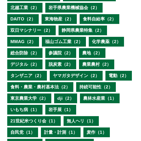
北越工業（2）
岩手県農業機械協会（2）
DAITO（2）
東海物産（2）
食料自給率（2）
双日マシナリー（2）
静岡県農業特集（2）
MMAG（2）
福山ゴム工業（2）
化学農薬（2）
総合防除（2）
参議院（2）
農地（2）
デジタル（2）
脱炭素（2）
農業農村（2）
タンザニア（2）
ヤマガタデザイン（2）
電動（2）
食料・農業・農村基本法（2）
持続可能性（2）
東京農業大学（2）
dji（2）
農林水産業（1）
いもち病（1）
岩手展（1）
21世紀米つくり会（1）
無人ヘリ（1）
自民党（1）
計量・計測（1）
麦作（1）