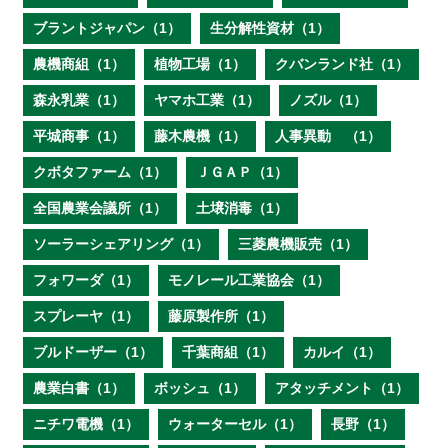
ブラントジャパン（1）
生分解性資材（1）
農機商組（1）
植物工場（1）
クバンランド社（1）
森永乳業（1）
ヤマホ工業（1）
ノズル（1）
平城商事（1）
藤木農機（1）
人事異動 （1）
クボタファーム（1）
ＪＧＡＰ（1）
全国農業会議所（1）
土壌消毒（1）
ソーラーシェアリング（1）
三菱農機販売（1）
フォワーダ（1）
モノレール工業協会（1）
スプレーヤ（1）
藤原製作所（1）
ブルドーザー（1）
千葉商組（1）
カルイ（1）
農業白書（1）
ボッシュ（1）
アタッチメント（1）
ニチワ電機（1）
ウォーターセル（1）
長野（1）