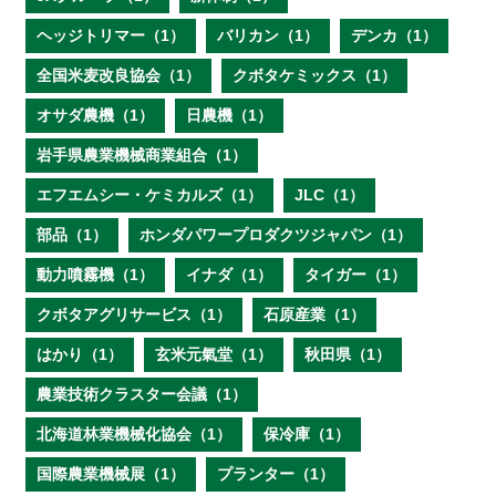
ヘッジトリマー（1）
バリカン（1）
デンカ（1）
全国米麦改良協会（1）
クボタケミックス（1）
オサダ農機（1）
日農機（1）
岩手県農業機械商業組合（1）
エフエムシー・ケミカルズ（1）
JLC（1）
部品（1）
ホンダパワープロダクツジャパン（1）
動力噴霧機（1）
イナダ（1）
タイガー（1）
クボタアグリサービス（1）
石原産業（1）
はかり（1）
玄米元氣堂（1）
秋田県（1）
農業技術クラスター会議（1）
北海道林業機械化協会（1）
保冷庫（1）
国際農業機械展（1）
プランター（1）