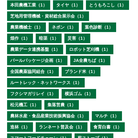
本田農機工業（1）
タイヤ（1）
とうもろこし（1）
芝地用管理機械・資材総合展示会（1）
農業機械士（1）
ネポン（1）
葉色診断（1）
畑作（1）
暗渠（1）
災害（1）
農業データ連携基盤（1）
ロボット芝刈機（1）
パールパッケージ企画（1）
JA全農ちば（1）
全国農薬協同組合（1）
ブランド米（1）
ルートレック・ネットワークス（1）
フクシマガリレイ（1）
横浜ゴム（1）
松元機工（1）
集落営農（1）
農林水産・食品産業技術振興協会（1）
マルチ（1）
造林（1）
ランネート普及会（1）
食育白書（1）