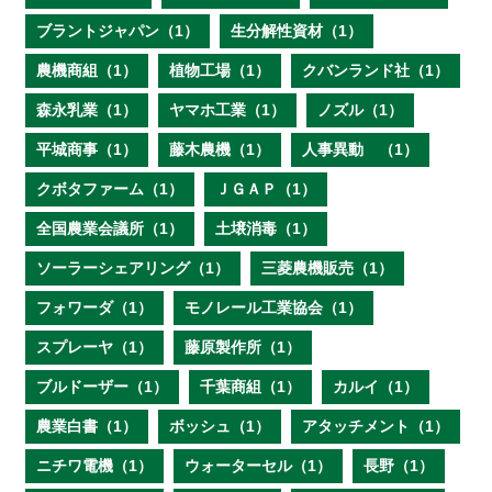
ブラントジャパン（1）
生分解性資材（1）
農機商組（1）
植物工場（1）
クバンランド社（1）
森永乳業（1）
ヤマホ工業（1）
ノズル（1）
平城商事（1）
藤木農機（1）
人事異動 （1）
クボタファーム（1）
ＪＧＡＰ（1）
全国農業会議所（1）
土壌消毒（1）
ソーラーシェアリング（1）
三菱農機販売（1）
フォワーダ（1）
モノレール工業協会（1）
スプレーヤ（1）
藤原製作所（1）
ブルドーザー（1）
千葉商組（1）
カルイ（1）
農業白書（1）
ボッシュ（1）
アタッチメント（1）
ニチワ電機（1）
ウォーターセル（1）
長野（1）