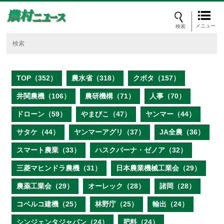
メニュー
TOP（352）
農水省（318）
クボタ（157）
井関農機（106）
農研機構（71）
人事（70）
ドローン（59）
やまびこ（47）
ヤンマー（44）
サタケ（44）
ヤンマーアグリ（37）
JA全農（36）
スマート農業（33）
ハスクバーナ・ゼノア（32）
三菱マヒンドラ農機（31）
日本農業機械工業会（29）
農薬工業会（29）
オーレック（28）
諸岡（28）
コベルコ建機（25）
林野庁（25）
輸出（24）
シンジェンタジャパン（24）
肥料（24）