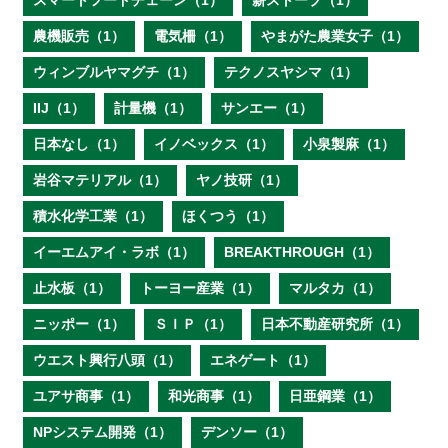
スマートフードチェーン（1）
薪ストーブ（1）
農機販売（1）
電気柵（1）
やまがた農業女子（1）
ウィンブルヤマグチ（1）
テクノスヤシマ（1）
IIJ（1）
計量機（1）
サンエー（1）
日本なし（1）
イノベックス（1）
小泉製麻（1）
岩谷マテリアル（1）
ヤノ技研（1）
積水化学工業（1）
ほくつう（1）
イーエムアイ・ラボ（1）
BREAKTHROUGH（1）
止水板（1）
トーヨー産業（1）
マルタカ（1）
ニッポー（1）
ＳＩＰ（1）
日本不動産研究所（1）
ウエスト興行八頭（1）
エネゲート（1）
ユアサ商事（1）
和光商事（1）
日亜鋼業（1）
NPシステム開発（1）
デンソー（1）