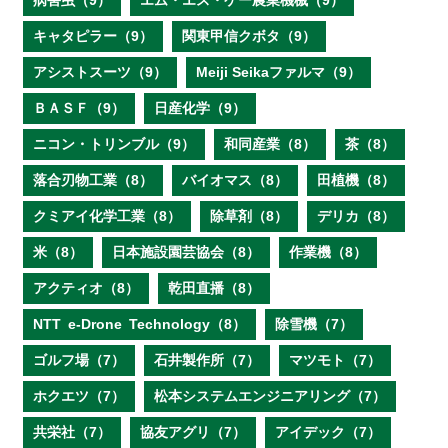
病害虫（9）
エム・エス・ケー農業機械（9）
キャタピラー（9）
関東甲信クボタ（9）
アシストスーツ（9）
Meiji Seikaファルマ（9）
ＢＡＳＦ（9）
日産化学（9）
ニコン・トリンブル（9）
和同産業（8）
茶（8）
落合刃物工業（8）
バイオマス（8）
田植機（8）
クミアイ化学工業（8）
除草剤（8）
デリカ（8）
米（8）
日本施設園芸協会（8）
作業機（8）
アクティオ（8）
乾田直播（8）
NTT e‐Drone Technology（8）
除雪機（7）
ゴルフ場（7）
石井製作所（7）
マツモト（7）
ホクエツ（7）
松本システムエンジニアリング（7）
共栄社（7）
協友アグリ（7）
アイデック（7）