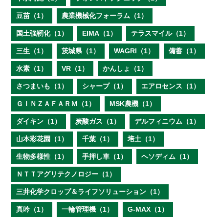
豆苗（1）
農業機械化フォーラム（1）
国土強靭化（1）
EIMA（1）
テラスマイル（1）
三生（1）
茨城県（1）
WAGRI（1）
備蓄（1）
水素（1）
VR（1）
かんしょ（1）
さつまいも（1）
シャープ（1）
エアロセンス（1）
ＧＩＮＺＡＦＡＲＭ（1）
MSK農機（1）
ダイキン（1）
炭酸ガス（1）
デルフィニウム（1）
山本彩花園（1）
千葉（1）
培土（1）
生物多様性（1）
手押し車（1）
ヘソディム（1）
ＮＴＴアグリテクノロジー（1）
三井化学クロップ＆ライフソリューション（1）
真吟（1）
一輪管理機（1）
G-MAX（1）