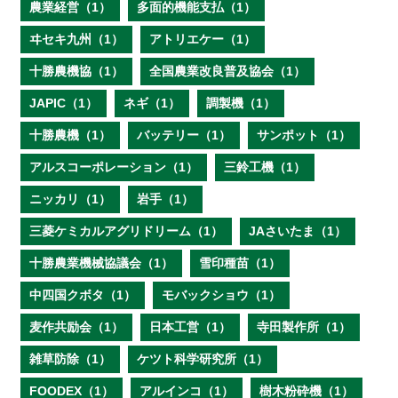
農業経営（1）
多面的機能支払（1）
ヰセキ九州（1）
アトリエケー（1）
十勝農機協（1）
全国農業改良普及協会（1）
JAPIC（1）
ネギ（1）
調製機（1）
十勝農機（1）
バッテリー（1）
サンポット（1）
アルスコーポレーション（1）
三鈴工機（1）
ニッカリ（1）
岩手（1）
三菱ケミカルアグリドリーム（1）
JAさいたま（1）
十勝農業機械協議会（1）
雪印種苗（1）
中四国クボタ（1）
モバックショウ（1）
麦作共励会（1）
日本工営（1）
寺田製作所（1）
雑草防除（1）
ケツト科学研究所（1）
FOODEX（1）
アルインコ（1）
樹木粉砕機（1）