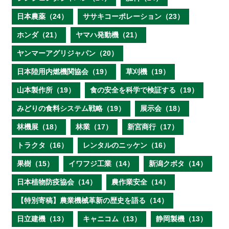
日本農薬（24）
ササキコーポレーション（23）
ホンダ（21）
ヤマハ発動機（21）
ヤンマーアグリジャパン（20）
日本陸用内燃機関協会（19）
草刈機（19）
山本製作所（19）
食の安全を科学で検証する（19）
みどりの食料システム戦略（19）
展示会（18）
林機展（18）
林業（17）
新宮商行（17）
トラクタ（16）
レンタルのニッケン（16）
果樹（15）
イワフジ工業（14）
新潟クボタ（14）
日本植物防疫協会（14）
農作業安全（14）
【特別寄稿】農業機械革新の歴史を語る（14）
日立建機（13）
キャニコム（13）
静岡製機（13）