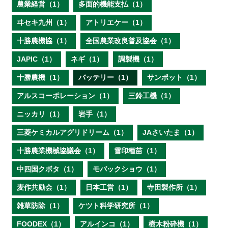
農業経営（1）
多面的機能支払（1）
ヰセキ九州（1）
アトリエケー（1）
十勝農機協（1）
全国農業改良普及協会（1）
JAPIC（1）
ネギ（1）
調製機（1）
十勝農機（1）
バッテリー（1）
サンポット（1）
アルスコーポレーション（1）
三鈴工機（1）
ニッカリ（1）
岩手（1）
三菱ケミカルアグリドリーム（1）
JAさいたま（1）
十勝農業機械協議会（1）
雪印種苗（1）
中四国クボタ（1）
モバックショウ（1）
麦作共励会（1）
日本工営（1）
寺田製作所（1）
雑草防除（1）
ケツト科学研究所（1）
FOODEX（1）
アルインコ（1）
樹木粉砕機（1）