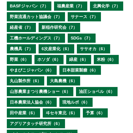
BASFジャパン（7）
福農産業（7）
北興化学（7）
野菜流通カット協議会（7）
サナース（7）
経産省（7）
新稲作研究会（7）
工機ホールディングス（7）
SDGs（7）
農機具（7）
6次産業化（6）
ササオカ（6）
野菜（6）
ホソダ（6）
緑産（6）
米粉（6）
やまびこジャパン（6）
日本甜菜製糖（6）
丸山製作所（6）
大島農機（6）
山形農業まつり農機ショー（6）
油圧ショベル（6）
日本農業法人協会（6）
現地ルポ（6）
田中産業（6）
ヰセキ東北（6）
予算（6）
アグリアタッチ研究所（6）