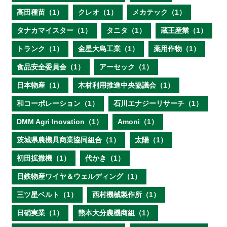
高田種苗（1）
クレオ（1）
メカテック（1）
タナカマイスター（1）
タニタ（1）
蔵王産業（1）
トランク（1）
金星大島工業（1）
薬用作物（1）
食品安全委員会（1）
アーセック（1）
日本物産（1）
木材利用推進中央協議会（1）
和コーポレーション（1）
石川エナジーリサーチ（1）
DMM Agri Inovation（1）
Amoni（1）
茨城県農機具商業協同組合（1）
太陽（1）
初田拡撒機（1）
代かき（1）
日鉄物産ワイヤ＆ウェルディング（1）
三ツ星ベルト（1）
西村機械製作所（1）
日硝実業（1）
熊本大分農機商組（1）