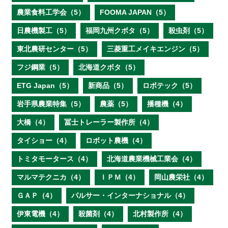
農業食料工学会（5）
FOOMA JAPAN（5）
日農機製工（5）
福岡九州クボタ（5）
殺虫剤（5）
東北農研センター（5）
三菱重工メイキエンジン（5）
フジ鋼業（5）
北海道クボタ（5）
ETG Japan（5）
新商品（5）
ロボテック（5）
岩手県農業特集（5）
農薬（5）
播種機（4）
大橋（4）
冨士トレーラー製作所（4）
タイショー（4）
ロボット農機（4）
トミタモータース（4）
北海道農業機械工業会（4）
マルマテクニカ（4）
ＩＰＭ（4）
岡山農栄社（4）
ＧＡＰ（4）
パルサー・インターナショナル（4）
伊東電機（4）
殺菌剤（4）
北村製作所（4）