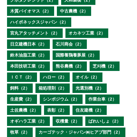
クボタクレジット（2）
大和製衡（2）
木質バイオマス（2）
中古農機（2）
ハイポネックスジャパン（2）
宮丸アタッチメント（2）
オカネツ工業（2）
日立建機日本（2）
石川商会（2）
鈴木油脂工業（2）
国際養鶏養豚展（2）
本田技研工業（2）
熊谷農機（2）
芝刈機（2）
ＩＣＴ（2）
ハロー（2）
オイル（2）
飼料（2）
箱処理剤（2）
光選別機（2）
生産費（2）
シンポジウム（2）
作業台車（2）
土佐農機（2）
表彰（2）
住友建機（2）
オギハラ工業（2）
収穫量（2）
ばれいしょ（2）
牧草（2）
カーゴテック・ジャパン㈱ヒアブ部門（2）