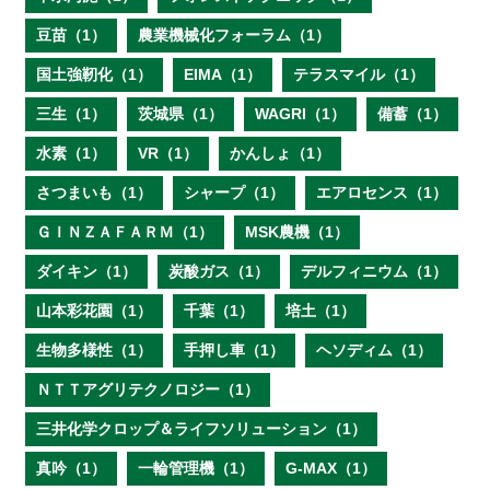
豆苗（1）
農業機械化フォーラム（1）
国土強靭化（1）
EIMA（1）
テラスマイル（1）
三生（1）
茨城県（1）
WAGRI（1）
備蓄（1）
水素（1）
VR（1）
かんしょ（1）
さつまいも（1）
シャープ（1）
エアロセンス（1）
ＧＩＮＺＡＦＡＲＭ（1）
MSK農機（1）
ダイキン（1）
炭酸ガス（1）
デルフィニウム（1）
山本彩花園（1）
千葉（1）
培土（1）
生物多様性（1）
手押し車（1）
ヘソディム（1）
ＮＴＴアグリテクノロジー（1）
三井化学クロップ＆ライフソリューション（1）
真吟（1）
一輪管理機（1）
G-MAX（1）