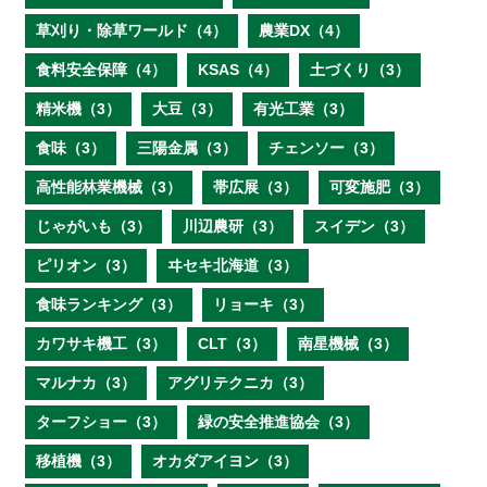
草刈り・除草ワールド（4）
農業DX（4）
食料安全保障（4）
KSAS（4）
土づくり（3）
精米機（3）
大豆（3）
有光工業（3）
食味（3）
三陽金属（3）
チェンソー（3）
高性能林業機械（3）
帯広展（3）
可変施肥（3）
じゃがいも（3）
川辺農研（3）
スイデン（3）
ピリオン（3）
ヰセキ北海道（3）
食味ランキング（3）
リョーキ（3）
カワサキ機工（3）
CLT（3）
南星機械（3）
マルナカ（3）
アグリテクニカ（3）
ターフショー（3）
緑の安全推進協会（3）
移植機（3）
オカダアイヨン（3）