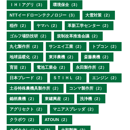
ＩＨＩアグリ（3）
環境保全（3）
NTTイードローンテクノロジー（3）
大雪対策（2）
稲作（2）
ヤマハ（2）
革新工学センター（2）
ゴルフ場防技研（2）
規制改革推進会議（2）
丸七製作所（2）
サンエイ工業（2）
トプコン（2）
地球温暖化（2）
東洋農機（2）
斎藤農機（2）
育苗（2）
電池工業会（2）
永田製作所（2）
日本ブレード（2）
ＳＴＩＨＬ（2）
エンジン（2）
土谷特殊農機具製作所（2）
コンマ製作所（2）
鋤柄農機（2）
東罐興産（2）
洗浄機（2）
アグリセクト（2）
マニアスプレッダ（2）
クラボウ（2）
ATOUN（2）