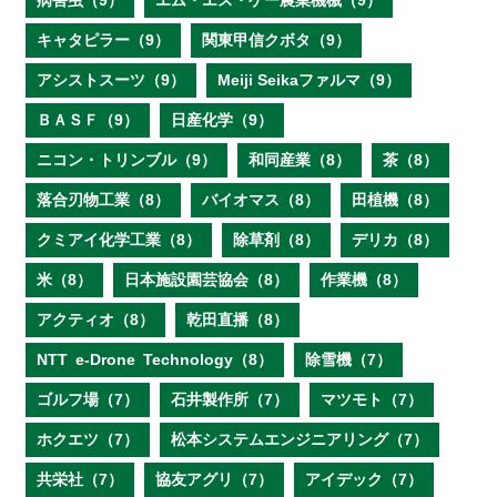
病害虫（9）
エム・エス・ケー農業機械（9）
キャタピラー（9）
関東甲信クボタ（9）
アシストスーツ（9）
Meiji Seikaファルマ（9）
ＢＡＳＦ（9）
日産化学（9）
ニコン・トリンブル（9）
和同産業（8）
茶（8）
落合刃物工業（8）
バイオマス（8）
田植機（8）
クミアイ化学工業（8）
除草剤（8）
デリカ（8）
米（8）
日本施設園芸協会（8）
作業機（8）
アクティオ（8）
乾田直播（8）
NTT e‐Drone Technology（8）
除雪機（7）
ゴルフ場（7）
石井製作所（7）
マツモト（7）
ホクエツ（7）
松本システムエンジニアリング（7）
共栄社（7）
協友アグリ（7）
アイデック（7）