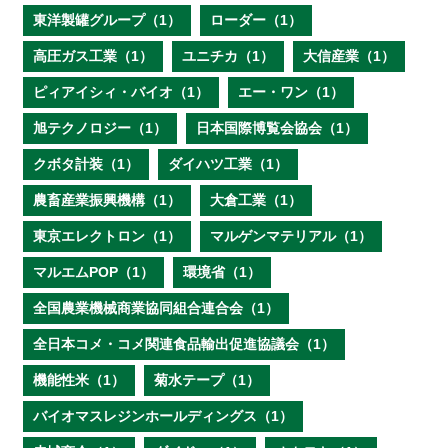
東洋製罐グループ（1）
ローダー（1）
高圧ガス工業（1）
ユニチカ（1）
大信産業（1）
ピィアイシィ・バイオ（1）
エー・ワン（1）
旭テクノロジー（1）
日本国際博覧会協会（1）
クボタ計装（1）
ダイハツ工業（1）
農畜産業振興機構（1）
大倉工業（1）
東京エレクトロン（1）
マルゲンマテリアル（1）
マルエムPOP（1）
環境省（1）
全国農業機械商業協同組合連合会（1）
全日本コメ・コメ関連食品輸出促進協議会（1）
機能性米（1）
菊水テープ（1）
バイオマスレジンホールディングス（1）