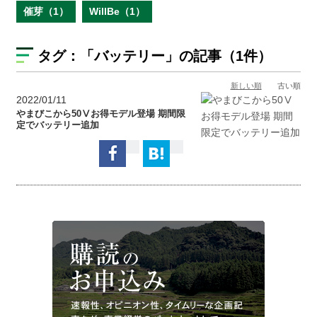
催芽（1）
WillBe（1）
タグ：
「バッテリー」
の記事（1件）
新しい順
古い順
2022/01/11
やまびこから50Ⅴお得モデル登場 期間限
定でバッテリー追加