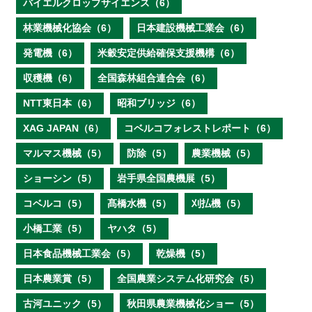
バイエルクロップサイエンス（6）
林業機械化協会（6）
日本建設機械工業会（6）
発電機（6）
米穀安定供給確保支援機構（6）
収穫機（6）
全国森林組合連合会（6）
NTT東日本（6）
昭和ブリッジ（6）
XAG JAPAN（6）
コベルコフォレストレポート（6）
マルマス機械（5）
防除（5）
農業機械（5）
ショーシン（5）
岩手県全国農機展（5）
コベルコ（5）
髙橋水機（5）
刈払機（5）
小橋工業（5）
ヤハタ（5）
日本食品機械工業会（5）
乾燥機（5）
日本農業賞（5）
全国農業システム化研究会（5）
古河ユニック（5）
秋田県農業機械化ショー（5）