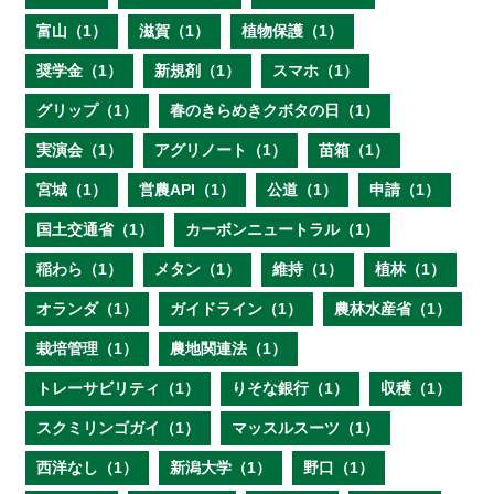
富山（1）
滋賀（1）
植物保護（1）
奨学金（1）
新規剤（1）
スマホ（1）
グリップ（1）
春のきらめきクボタの日（1）
実演会（1）
アグリノート（1）
苗箱（1）
宮城（1）
営農API（1）
公道（1）
申請（1）
国土交通省（1）
カーボンニュートラル（1）
稲わら（1）
メタン（1）
維持（1）
植林（1）
オランダ（1）
ガイドライン（1）
農林水産省（1）
栽培管理（1）
農地関連法（1）
トレーサビリティ（1）
りそな銀行（1）
収穫（1）
スクミリンゴガイ（1）
マッスルスーツ（1）
西洋なし（1）
新潟大学（1）
野口（1）