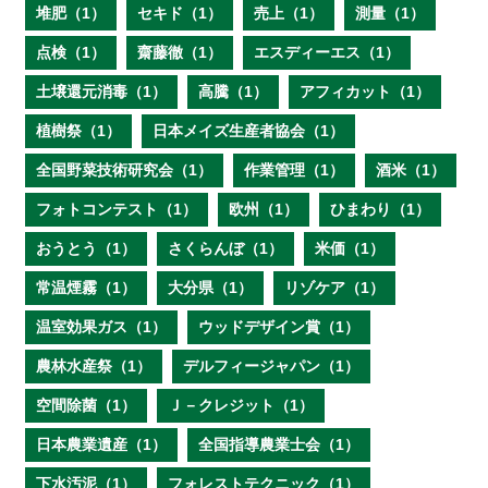
堆肥（1）
セキド（1）
売上（1）
測量（1）
点検（1）
齋藤徹（1）
エスディーエス（1）
土壌還元消毒（1）
高騰（1）
アフィカット（1）
植樹祭（1）
日本メイズ生産者協会（1）
全国野菜技術研究会（1）
作業管理（1）
酒米（1）
フォトコンテスト（1）
欧州（1）
ひまわり（1）
おうとう（1）
さくらんぼ（1）
米価（1）
常温煙霧（1）
大分県（1）
リゾケア（1）
温室効果ガス（1）
ウッドデザイン賞（1）
農林水産祭（1）
デルフィージャパン（1）
空間除菌（1）
Ｊ－クレジット（1）
日本農業遺産（1）
全国指導農業士会（1）
下水汚泥（1）
フォレストテクニック（1）