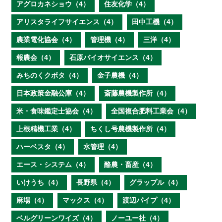
アグロカネショウ（4）
住友化学（4）
アリスタライフサイエンス（4）
田中工機（4）
農業電化協会（4）
管理機（4）
三洋（4）
報農会（4）
石原バイオサイエンス（4）
みちのくクボタ（4）
金子農機（4）
日本政策金融公庫（4）
斎藤農機製作所（4）
米・食味鑑定士協会（4）
全国複合肥料工業会（4）
上根精機工業（4）
ちくし号農機製作所（4）
ハーベスタ（4）
水管理（4）
エース・システム（4）
酪農・畜産（4）
いけうち（4）
長野県（4）
グラップル（4）
麻場（4）
マックス（4）
渡辺パイプ（4）
ベルグリーンワイズ（4）
ノーユー社（4）