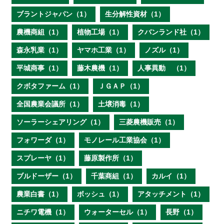
ブラントジャパン（1）
生分解性資材（1）
農機商組（1）
植物工場（1）
クバンランド社（1）
森永乳業（1）
ヤマホ工業（1）
ノズル（1）
平城商事（1）
藤木農機（1）
人事異動 （1）
クボタファーム（1）
ＪＧＡＰ（1）
全国農業会議所（1）
土壌消毒（1）
ソーラーシェアリング（1）
三菱農機販売（1）
フォワーダ（1）
モノレール工業協会（1）
スプレーヤ（1）
藤原製作所（1）
ブルドーザー（1）
千葉商組（1）
カルイ（1）
農業白書（1）
ボッシュ（1）
アタッチメント（1）
ニチワ電機（1）
ウォーターセル（1）
長野（1）