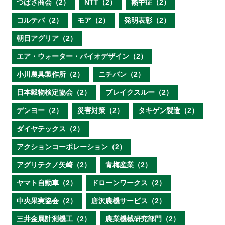
つばさ商会（2）
NTT（2）
熱中症（2）
コルテバ（2）
モア（2）
発明表彰（2）
朝日アグリア（2）
エア・ウォーター・バイオデザイン（2）
小川農具製作所（2）
ニチバン（2）
日本穀物検定協会（2）
ブレイクスルー（2）
デンヨー（2）
災害対策（2）
タキゲン製造（2）
ダイヤテックス（2）
アクションコーポレーション（2）
アグリテクノ矢崎（2）
青梅産業（2）
ヤマト自動車（2）
ドローンワークス（2）
中央果実協会（2）
唐沢農機サービス（2）
三井金属計測機工（2）
農業機械研究部門（2）