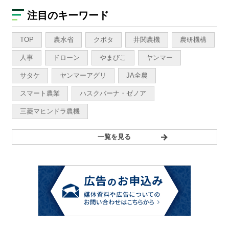
注目のキーワード
TOP
農水省
クボタ
井関農機
農研機構
人事
ドローン
やまびこ
ヤンマー
サタケ
ヤンマーアグリ
JA全農
スマート農業
ハスクバーナ・ゼノア
三菱マヒンドラ農機
一覧を見る