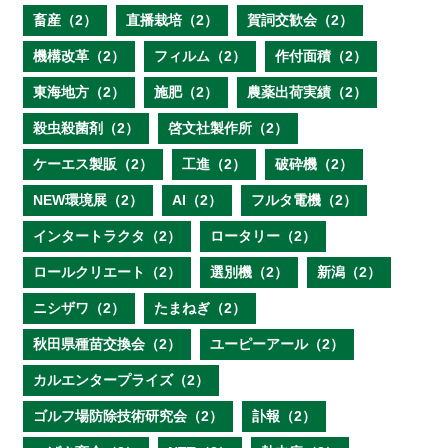
畜産（2）
直播栽培（2）
賀詞交歓会（2）
機構改革（2）
フィルム（2）
作付面積（2）
東海地方（2）
施肥（2）
農薬出荷実績（2）
殺虫殺菌剤（2）
啓文社製作所（2）
ケーエス製販（2）
工進（2）
破砕機（2）
NEW環境展（2）
AI（2）
フルタ電機（2）
インタートラクタ（2）
ロータリー（2）
ロールクリエート（2）
選別機（2）
新潟（2）
ニシザワ（2）
たまねぎ（2）
秋田県種苗交換会（2）
ユーピーアール（2）
カルエンタープライズ（2）
ゴルフ場防除技術研究会（2）
訃報（2）