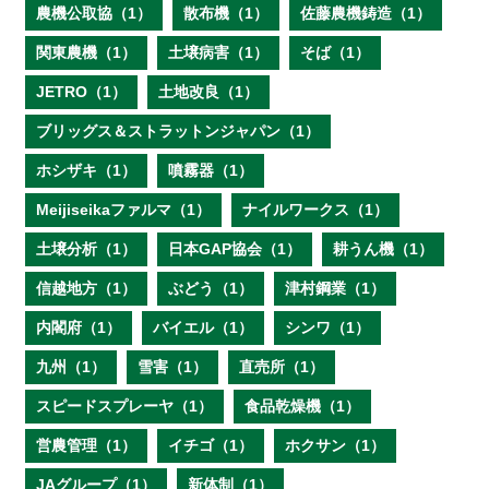
農機公取協（1）
散布機（1）
佐藤農機鋳造（1）
関東農機（1）
土壌病害（1）
そば（1）
JETRO（1）
土地改良（1）
ブリッグス＆ストラットンジャパン（1）
ホシザキ（1）
噴霧器（1）
Meijiseikaファルマ（1）
ナイルワークス（1）
土壌分析（1）
日本GAP協会（1）
耕うん機（1）
信越地方（1）
ぶどう（1）
津村鋼業（1）
内閣府（1）
バイエル（1）
シンワ（1）
九州（1）
雪害（1）
直売所（1）
スピードスプレーヤ（1）
食品乾燥機（1）
営農管理（1）
イチゴ（1）
ホクサン（1）
JAグループ（1）
新体制（1）