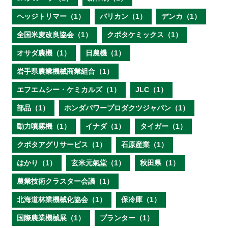
ヘッジトリマー（1）
バリカン（1）
デンカ（1）
全国米麦改良協会（1）
クボタケミックス（1）
オサダ農機（1）
日農機（1）
岩手県農業機械商業組合（1）
エフエムシー・ケミカルズ（1）
JLC（1）
部品（1）
ホンダパワープロダクツジャパン（1）
動力噴霧機（1）
イナダ（1）
タイガー（1）
クボタアグリサービス（1）
石原産業（1）
はかり（1）
玄米元氣堂（1）
秋田県（1）
農業技術クラスター会議（1）
北海道林業機械化協会（1）
保冷庫（1）
国際農業機械展（1）
プランター（1）