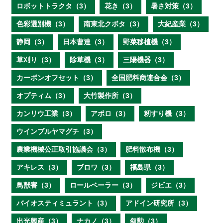
ロボットトラクタ（3）
花き（3）
暑さ対策（3）
色彩選別機（3）
南東北クボタ（3）
大紀産業（3）
静岡（3）
日本曹達（3）
野菜移植機（3）
草刈り（3）
除草機（3）
三陽機器（3）
カーボンオフセット（3）
全国肥料商連合会（3）
オプティム（3）
大竹製作所（3）
カンリウ工業（3）
アポロ（3）
籾すり機（3）
ウインブルヤマグチ（3）
農業機械公正取引協議会（3）
肥料散布機（3）
アキレス（3）
ブロワ（3）
福島県（3）
鳥獣害（3）
ロールベーラー（3）
ジビエ（3）
バイオスティミュラント（3）
アドイン研究所（3）
出光興産（3）
ナカノ（3）
叙勲（3）