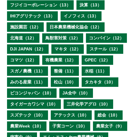
フジイコーポレーション（13）
決算（13）
IHIアグリテック（13）
イノフィス（13）
施設園芸（12）
日本農業機械化協会（12）
北海道（12）
鳥獣害対策（12）
コンバイン（12）
DJI JAPAN（12）
マキタ（12）
スチール（12）
コマツ（12）
有機農業（12）
GPEC（12）
スガノ農機（11）
整備（11）
水稲（11）
みのる産業（11）
松山（10）
タカキタ（10）
ビコンジャパン（10）
JA全中（10）
タイガーカワシマ（10）
三井化学アグロ（10）
スズテック（10）
アテックス（10）
総会（10）
農業Week（10）
子実コーン（10）
農業女子（9）