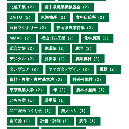
北越工業（2）
岩手県農業機械協会（2）
DAITO（2）
東海物産（2）
食料自給率（2）
双日マシナリー（2）
静岡県農業特集（2）
MMAG（2）
福山ゴム工業（2）
化学農薬（2）
総合防除（2）
参議院（2）
農地（2）
デジタル（2）
脱炭素（2）
農業農村（2）
タンザニア（2）
ヤマガタデザイン（2）
電動（2）
食料・農業・農村基本法（2）
持続可能性（2）
東京農業大学（2）
dji（2）
農林水産業（1）
いもち病（1）
岩手展（1）
21世紀米つくり会（1）
無人ヘリ（1）
自民党（1）
計量・計測（1）
麦作（1）