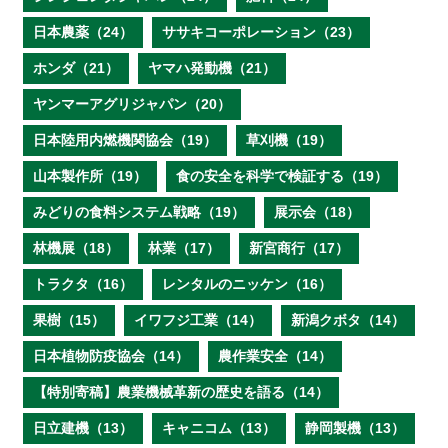
日本農薬（24）
ササキコーポレーション（23）
ホンダ（21）
ヤマハ発動機（21）
ヤンマーアグリジャパン（20）
日本陸用内燃機関協会（19）
草刈機（19）
山本製作所（19）
食の安全を科学で検証する（19）
みどりの食料システム戦略（19）
展示会（18）
林機展（18）
林業（17）
新宮商行（17）
トラクタ（16）
レンタルのニッケン（16）
果樹（15）
イワフジ工業（14）
新潟クボタ（14）
日本植物防疫協会（14）
農作業安全（14）
【特別寄稿】農業機械革新の歴史を語る（14）
日立建機（13）
キャニコム（13）
静岡製機（13）