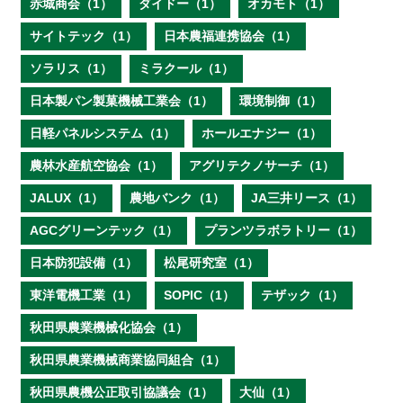
赤城商会（1）
ダイドー（1）
オカモト（1）
サイトテック（1）
日本農福連携協会（1）
ソラリス（1）
ミラクール（1）
日本製パン製菓機械工業会（1）
環境制御（1）
日軽パネルシステム（1）
ホールエナジー（1）
農林水産航空協会（1）
アグリテクノサーチ（1）
JALUX（1）
農地バンク（1）
JA三井リース（1）
AGCグリーンテック（1）
プランツラボラトリー（1）
日本防犯設備（1）
松尾研究室（1）
東洋電機工業（1）
SOPIC（1）
テザック（1）
秋田県農業機械化協会（1）
秋田県農業機械商業協同組合（1）
秋田県農機公正取引協議会（1）
大仙（1）