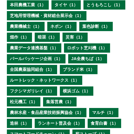
本田農機工業（1）
タイヤ（1）
とうもろこし（1）
芝地用管理機械・資材総合展示会（1）
農業機械士（1）
ネポン（1）
葉色診断（1）
畑作（1）
暗渠（1）
災害（1）
農業データ連携基盤（1）
ロボット芝刈機（1）
パールパッケージ企画（1）
JA全農ちば（1）
全国農薬協同組合（1）
ブランド米（1）
ルートレック・ネットワークス（1）
フクシマガリレイ（1）
横浜ゴム（1）
松元機工（1）
集落営農（1）
農林水産・食品産業技術振興協会（1）
マルチ（1）
造林（1）
ランネート普及会（1）
食育白書（1）