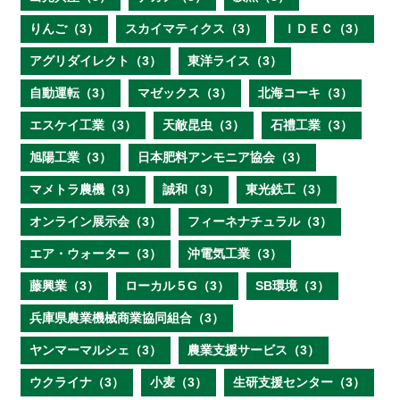
りんご（3）
スカイマティクス（3）
ＩＤＥＣ（3）
アグリダイレクト（3）
東洋ライス（3）
自動運転（3）
マゼックス（3）
北海コーキ（3）
エスケイ工業（3）
天敵昆虫（3）
石禮工業（3）
旭陽工業（3）
日本肥料アンモニア協会（3）
マメトラ農機（3）
誠和（3）
東光鉄工（3）
オンライン展示会（3）
フィーネナチュラル（3）
エア・ウォーター（3）
沖電気工業（3）
藤興業（3）
ローカル５G（3）
SB環境（3）
兵庫県農業機械商業協同組合（3）
ヤンマーマルシェ（3）
農業支援サービス（3）
ウクライナ（3）
小麦（3）
生研支援センター（3）