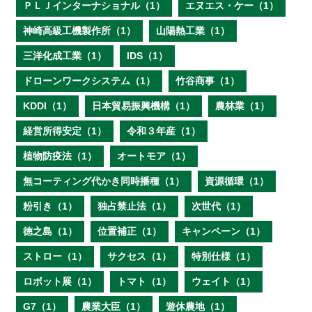
ＰＬＪインターナショナル（1）
エヌエス・ケー（1）
神崎高級工機製作所（1）
山陽熱工業（1）
三洋化成工業（1）
IDS（1）
ドローンワークシステム（1）
竹谷商事（1）
KDDI（1）
日本貿易振興機構（1）
農林業（1）
経営所得安定（1）
令和３年産（1）
植物防疫法（1）
オートモア（1）
無コーティング代かき同時播種（1）
資源循環（1）
粉引き（1）
独占禁止法（1）
次世代（1）
徳之島（1）
位置補正（1）
キャンペーン（1）
ストロー（1）
サクセス（1）
特別仕様（1）
ロボット展（1）
トマト（1）
ウェイト（1）
G7（1）
農業大臣（1）
遊休農地（1）