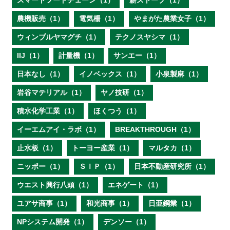
スマートフードチェーン（1）
薪ストーブ（1）
農機販売（1）
電気柵（1）
やまがた農業女子（1）
ウィンブルヤマグチ（1）
テクノスヤシマ（1）
IIJ（1）
計量機（1）
サンエー（1）
日本なし（1）
イノベックス（1）
小泉製麻（1）
岩谷マテリアル（1）
ヤノ技研（1）
積水化学工業（1）
ほくつう（1）
イーエムアイ・ラボ（1）
BREAKTHROUGH（1）
止水板（1）
トーヨー産業（1）
マルタカ（1）
ニッポー（1）
ＳＩＰ（1）
日本不動産研究所（1）
ウエスト興行八頭（1）
エネゲート（1）
ユアサ商事（1）
和光商事（1）
日亜鋼業（1）
NPシステム開発（1）
デンソー（1）