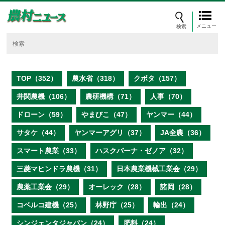
メニュー
TOP（352）
農水省（318）
クボタ（157）
井関農機（106）
農研機構（71）
人事（70）
ドローン（59）
やまびこ（47）
ヤンマー（44）
サタケ（44）
ヤンマーアグリ（37）
JA全農（36）
スマート農業（33）
ハスクバーナ・ゼノア（32）
三菱マヒンドラ農機（31）
日本農業機械工業会（29）
農薬工業会（29）
オーレック（28）
諸岡（28）
コベルコ建機（25）
林野庁（25）
輸出（24）
シンジェンタジャパン（24）
肥料（24）