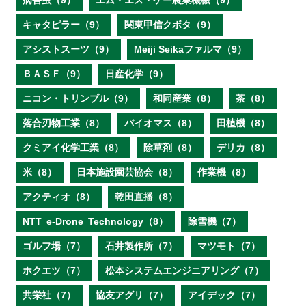
病害虫（9）
エム・エス・ケー農業機械（9）
キャタピラー（9）
関東甲信クボタ（9）
アシストスーツ（9）
Meiji Seikaファルマ（9）
ＢＡＳＦ（9）
日産化学（9）
ニコン・トリンブル（9）
和同産業（8）
茶（8）
落合刃物工業（8）
バイオマス（8）
田植機（8）
クミアイ化学工業（8）
除草剤（8）
デリカ（8）
米（8）
日本施設園芸協会（8）
作業機（8）
アクティオ（8）
乾田直播（8）
NTT e‐Drone Technology（8）
除雪機（7）
ゴルフ場（7）
石井製作所（7）
マツモト（7）
ホクエツ（7）
松本システムエンジニアリング（7）
共栄社（7）
協友アグリ（7）
アイデック（7）