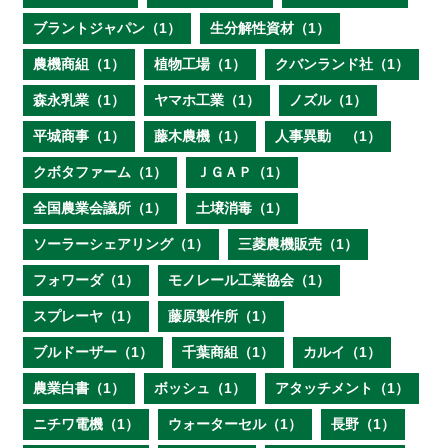
ブラントジャパン（1）
生分解性資材（1）
農機商組（1）
植物工場（1）
クバンランド社（1）
森永乳業（1）
ヤマホ工業（1）
ノズル（1）
平城商事（1）
藤木農機（1）
人事異動 （1）
クボタファーム（1）
ＪＧＡＰ（1）
全国農業会議所（1）
土壌消毒（1）
ソーラーシェアリング（1）
三菱農機販売（1）
フォワーダ（1）
モノレール工業協会（1）
スプレーヤ（1）
藤原製作所（1）
ブルドーザー（1）
千葉商組（1）
カルイ（1）
農業白書（1）
ボッシュ（1）
アタッチメント（1）
ニチワ電機（1）
ウォーターセル（1）
長野（1）