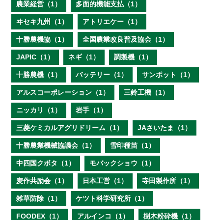
農業経営（1）
多面的機能支払（1）
ヰセキ九州（1）
アトリエケー（1）
十勝農機協（1）
全国農業改良普及協会（1）
JAPIC（1）
ネギ（1）
調製機（1）
十勝農機（1）
バッテリー（1）
サンポット（1）
アルスコーポレーション（1）
三鈴工機（1）
ニッカリ（1）
岩手（1）
三菱ケミカルアグリドリーム（1）
JAさいたま（1）
十勝農業機械協議会（1）
雪印種苗（1）
中四国クボタ（1）
モバックショウ（1）
麦作共励会（1）
日本工営（1）
寺田製作所（1）
雑草防除（1）
ケツト科学研究所（1）
FOODEX（1）
アルインコ（1）
樹木粉砕機（1）