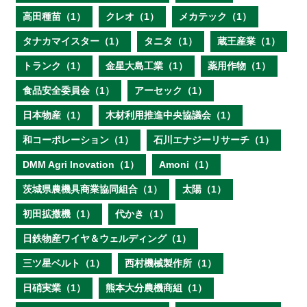
高田種苗（1）
クレオ（1）
メカテック（1）
タナカマイスター（1）
タニタ（1）
蔵王産業（1）
トランク（1）
金星大島工業（1）
薬用作物（1）
食品安全委員会（1）
アーセック（1）
日本物産（1）
木材利用推進中央協議会（1）
和コーポレーション（1）
石川エナジーリサーチ（1）
DMM Agri Inovation（1）
Amoni（1）
茨城県農機具商業協同組合（1）
太陽（1）
初田拡撒機（1）
代かき（1）
日鉄物産ワイヤ＆ウェルディング（1）
三ツ星ベルト（1）
西村機械製作所（1）
日硝実業（1）
熊本大分農機商組（1）