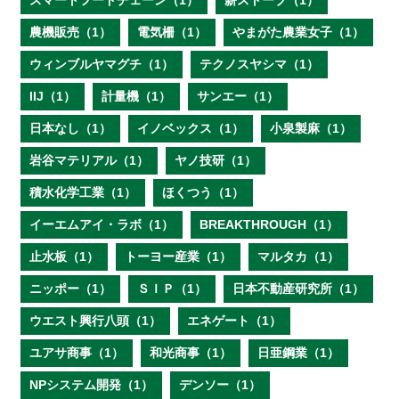
スマートフードチェーン（1）
薪ストーブ（1）
農機販売（1）
電気柵（1）
やまがた農業女子（1）
ウィンブルヤマグチ（1）
テクノスヤシマ（1）
IIJ（1）
計量機（1）
サンエー（1）
日本なし（1）
イノベックス（1）
小泉製麻（1）
岩谷マテリアル（1）
ヤノ技研（1）
積水化学工業（1）
ほくつう（1）
イーエムアイ・ラボ（1）
BREAKTHROUGH（1）
止水板（1）
トーヨー産業（1）
マルタカ（1）
ニッポー（1）
ＳＩＰ（1）
日本不動産研究所（1）
ウエスト興行八頭（1）
エネゲート（1）
ユアサ商事（1）
和光商事（1）
日亜鋼業（1）
NPシステム開発（1）
デンソー（1）