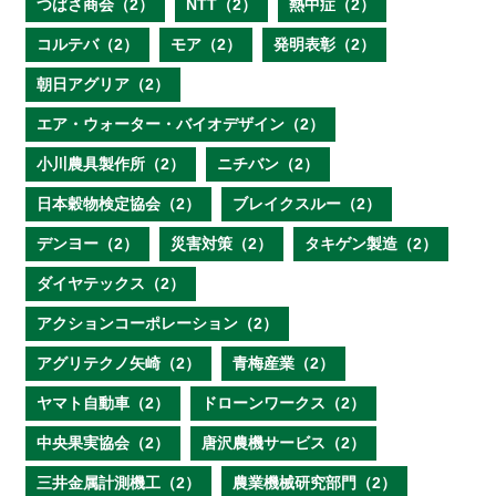
つばさ商会（2）
NTT（2）
熱中症（2）
コルテバ（2）
モア（2）
発明表彰（2）
朝日アグリア（2）
エア・ウォーター・バイオデザイン（2）
小川農具製作所（2）
ニチバン（2）
日本穀物検定協会（2）
ブレイクスルー（2）
デンヨー（2）
災害対策（2）
タキゲン製造（2）
ダイヤテックス（2）
アクションコーポレーション（2）
アグリテクノ矢崎（2）
青梅産業（2）
ヤマト自動車（2）
ドローンワークス（2）
中央果実協会（2）
唐沢農機サービス（2）
三井金属計測機工（2）
農業機械研究部門（2）