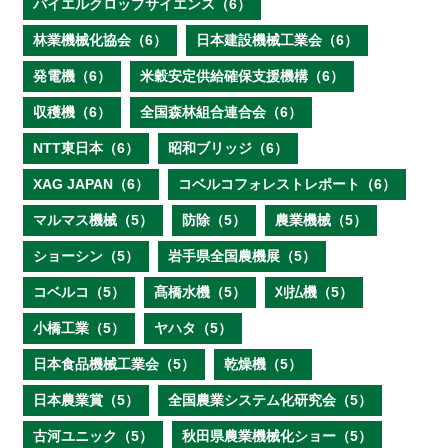
バイエルクロップサイエンス（6）
林業機械化協会（6）
日本建設機械工業会（6）
発電機（6）
米穀安定供給確保支援機構（6）
収穫機（6）
全国森林組合連合会（6）
NTT東日本（6）
昭和ブリッジ（6）
XAG JAPAN（6）
コベルコフォレストレポート（6）
マルマス機械（5）
防除（5）
農業機械（5）
ショーシン（5）
岩手県全国農機展（5）
コベルコ（5）
髙橋水機（5）
刈払機（5）
小橋工業（5）
ヤハタ（5）
日本食品機械工業会（5）
乾燥機（5）
日本農業賞（5）
全国農業システム化研究会（5）
古河ユニック（5）
秋田県農業機械化ショー（5）