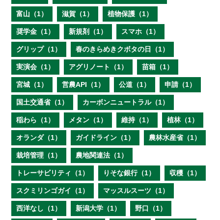
富山（1）
滋賀（1）
植物保護（1）
奨学金（1）
新規剤（1）
スマホ（1）
グリップ（1）
春のきらめきクボタの日（1）
実演会（1）
アグリノート（1）
苗箱（1）
宮城（1）
営農API（1）
公道（1）
申請（1）
国土交通省（1）
カーボンニュートラル（1）
稲わら（1）
メタン（1）
維持（1）
植林（1）
オランダ（1）
ガイドライン（1）
農林水産省（1）
栽培管理（1）
農地関連法（1）
トレーサビリティ（1）
りそな銀行（1）
収穫（1）
スクミリンゴガイ（1）
マッスルスーツ（1）
西洋なし（1）
新潟大学（1）
野口（1）