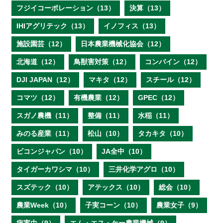
フジイコーポレーション（13）
決算（13）
IHIアグリテック（13）
イノフィス（13）
施設園芸（12）
日本農業機械化協会（12）
北海道（12）
鳥獣害対策（12）
コンバイン（12）
DJI JAPAN（12）
マキタ（12）
スチール（12）
コマツ（12）
有機農業（12）
GPEC（12）
スガノ農機（11）
整備（11）
水稲（11）
みのる産業（11）
松山（10）
タカキタ（10）
ビコンジャパン（10）
JA全中（10）
タイガーカワシマ（10）
三井化学アグロ（10）
スズテック（10）
アテックス（10）
総会（10）
農業Week（10）
子実コーン（10）
農業女子（9）