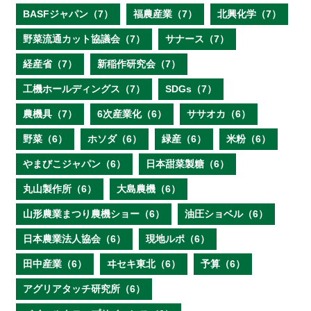
BASFジャパン（7）
福農産業（7）
北興化学（7）
野菜流通カット協議会（7）
サナース（7）
経産省（7）
新稲作研究会（7）
工機ホールディングス（7）
SDGs（7）
農機具（7）
6次産業化（6）
ササオカ（6）
野菜（6）
ホソダ（6）
緑産（6）
米粉（6）
やまびこジャパン（6）
日本甜菜製糖（6）
丸山製作所（6）
大島農機（6）
山形農業まつり農機ショー（6）
油圧ショベル（6）
日本農業法人協会（6）
現地ルポ（6）
田中産業（6）
ヰセキ東北（6）
予算（6）
アグリアタッチ研究所（6）