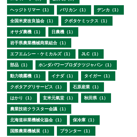
ヘッジトリマー（1）
バリカン（1）
デンカ（1）
全国米麦改良協会（1）
クボタケミックス（1）
オサダ農機（1）
日農機（1）
岩手県農業機械商業組合（1）
エフエムシー・ケミカルズ（1）
JLC（1）
部品（1）
ホンダパワープロダクツジャパン（1）
動力噴霧機（1）
イナダ（1）
タイガー（1）
クボタアグリサービス（1）
石原産業（1）
はかり（1）
玄米元氣堂（1）
秋田県（1）
農業技術クラスター会議（1）
北海道林業機械化協会（1）
保冷庫（1）
国際農業機械展（1）
プランター（1）