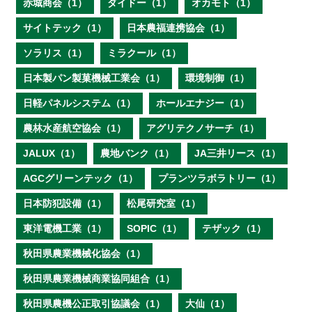
赤城商会（1）
ダイドー（1）
オカモト（1）
サイトテック（1）
日本農福連携協会（1）
ソラリス（1）
ミラクール（1）
日本製パン製菓機械工業会（1）
環境制御（1）
日軽パネルシステム（1）
ホールエナジー（1）
農林水産航空協会（1）
アグリテクノサーチ（1）
JALUX（1）
農地バンク（1）
JA三井リース（1）
AGCグリーンテック（1）
プランツラボラトリー（1）
日本防犯設備（1）
松尾研究室（1）
東洋電機工業（1）
SOPIC（1）
テザック（1）
秋田県農業機械化協会（1）
秋田県農業機械商業協同組合（1）
秋田県農機公正取引協議会（1）
大仙（1）