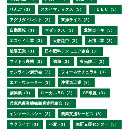
りんご（3）
スカイマティクス（3）
ＩＤＥＣ（3）
アグリダイレクト（3）
東洋ライス（3）
自動運転（3）
マゼックス（3）
北海コーキ（3）
エスケイ工業（3）
天敵昆虫（3）
石禮工業（3）
旭陽工業（3）
日本肥料アンモニア協会（3）
マメトラ農機（3）
誠和（3）
東光鉄工（3）
オンライン展示会（3）
フィーネナチュラル（3）
エア・ウォーター（3）
沖電気工業（3）
藤興業（3）
ローカル５G（3）
SB環境（3）
兵庫県農業機械商業協同組合（3）
ヤンマーマルシェ（3）
農業支援サービス（3）
ウクライナ（3）
小麦（3）
生研支援センター（3）