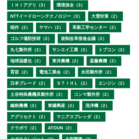
ＩＨＩアグリ（3）
環境保全（3）
NTTイードローンテクノロジー（3）
大雪対策（2）
稲作（2）
ヤマハ（2）
革新工学センター（2）
ゴルフ場防技研（2）
規制改革推進会議（2）
丸七製作所（2）
サンエイ工業（2）
トプコン（2）
地球温暖化（2）
東洋農機（2）
斎藤農機（2）
育苗（2）
電池工業会（2）
永田製作所（2）
日本ブレード（2）
ＳＴＩＨＬ（2）
エンジン（2）
土谷特殊農機具製作所（2）
コンマ製作所（2）
鋤柄農機（2）
東罐興産（2）
洗浄機（2）
アグリセクト（2）
マニアスプレッダ（2）
クラボウ（2）
ATOUN（2）