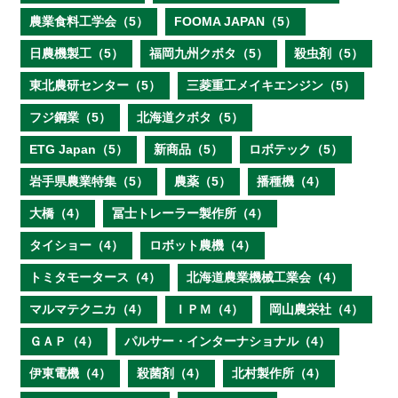
農業食料工学会（5）
FOOMA JAPAN（5）
日農機製工（5）
福岡九州クボタ（5）
殺虫剤（5）
東北農研センター（5）
三菱重工メイキエンジン（5）
フジ鋼業（5）
北海道クボタ（5）
ETG Japan（5）
新商品（5）
ロボテック（5）
岩手県農業特集（5）
農薬（5）
播種機（4）
大橋（4）
冨士トレーラー製作所（4）
タイショー（4）
ロボット農機（4）
トミタモータース（4）
北海道農業機械工業会（4）
マルマテクニカ（4）
ＩＰＭ（4）
岡山農栄社（4）
ＧＡＰ（4）
パルサー・インターナショナル（4）
伊東電機（4）
殺菌剤（4）
北村製作所（4）