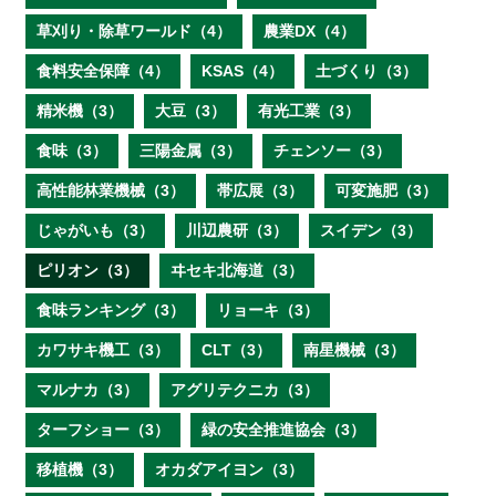
草刈り・除草ワールド（4）
農業DX（4）
食料安全保障（4）
KSAS（4）
土づくり（3）
精米機（3）
大豆（3）
有光工業（3）
食味（3）
三陽金属（3）
チェンソー（3）
高性能林業機械（3）
帯広展（3）
可変施肥（3）
じゃがいも（3）
川辺農研（3）
スイデン（3）
ピリオン（3）
ヰセキ北海道（3）
食味ランキング（3）
リョーキ（3）
カワサキ機工（3）
CLT（3）
南星機械（3）
マルナカ（3）
アグリテクニカ（3）
ターフショー（3）
緑の安全推進協会（3）
移植機（3）
オカダアイヨン（3）