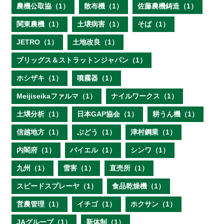
農機公取協（1）
散布機（1）
佐藤農機鋳造（1）
関東農機（1）
土壌病害（1）
そば（1）
JETRO（1）
土地改良（1）
ブリッグス＆ストラットンジャパン（1）
ホシザキ（1）
噴霧器（1）
Meijiseikaファルマ（1）
ナイルワークス（1）
土壌分析（1）
日本GAP協会（1）
耕うん機（1）
信越地方（1）
ぶどう（1）
津村鋼業（1）
内閣府（1）
バイエル（1）
シンワ（1）
九州（1）
雪害（1）
直売所（1）
スピードスプレーヤ（1）
食品乾燥機（1）
営農管理（1）
イチゴ（1）
ホクサン（1）
JAグループ（1）
新体制（1）