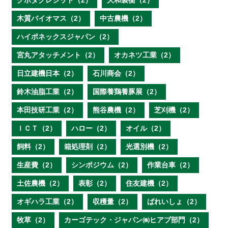
クボタクレジット（2）
大和製衡（2）
木質バイオマス（2）
中古農機（2）
ハイポネックスジャパン（2）
宮丸アタッチメント（2）
オカネツ工業（2）
日立建機日本（2）
石川商会（2）
鈴木油脂工業（2）
国際養鶏養豚展（2）
本田技研工業（2）
熊谷農機（2）
芝刈機（2）
ＩＣＴ（2）
ハロー（2）
オイル（2）
飼料（2）
箱処理剤（2）
光選別機（2）
生産費（2）
シンポジウム（2）
作業台車（2）
土佐農機（2）
表彰（2）
住友建機（2）
オギハラ工業（2）
収穫量（2）
ばれいしょ（2）
牧草（2）
カーゴテック・ジャパン㈱ヒアブ部門（2）