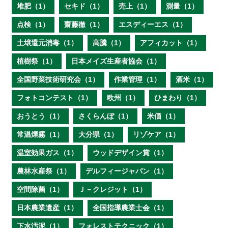
堆肥（1）
セキド（1）
売上（1）
測量（1）
点検（1）
齋藤徹（1）
エスディーエス（1）
土壌還元消毒（1）
高騰（1）
アフィカット（1）
植樹祭（1）
日本メイズ生産者協会（1）
全国野菜技術研究会（1）
作業管理（1）
酒米（1）
フォトコンテスト（1）
欧州（1）
ひまわり（1）
おうとう（1）
さくらんぼ（1）
米価（1）
常温煙霧（1）
大分県（1）
リゾケア（1）
温室効果ガス（1）
ウッドデザイン賞（1）
農林水産祭（1）
デルフィージャパン（1）
空間除菌（1）
Ｊ－クレジット（1）
日本農業遺産（1）
全国指導農業士会（1）
下水汚泥（1）
フォレストテクニック（1）