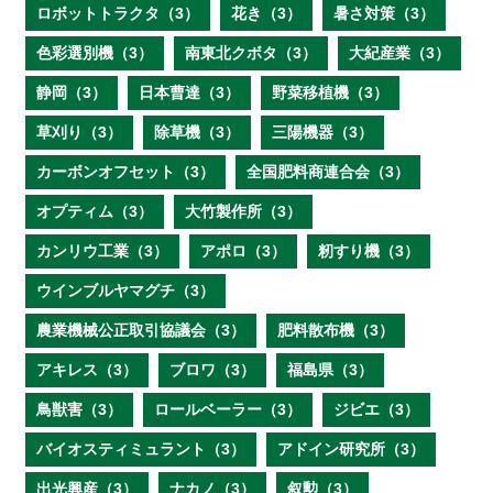
ロボットトラクタ（3）
花き（3）
暑さ対策（3）
色彩選別機（3）
南東北クボタ（3）
大紀産業（3）
静岡（3）
日本曹達（3）
野菜移植機（3）
草刈り（3）
除草機（3）
三陽機器（3）
カーボンオフセット（3）
全国肥料商連合会（3）
オプティム（3）
大竹製作所（3）
カンリウ工業（3）
アポロ（3）
籾すり機（3）
ウインブルヤマグチ（3）
農業機械公正取引協議会（3）
肥料散布機（3）
アキレス（3）
ブロワ（3）
福島県（3）
鳥獣害（3）
ロールベーラー（3）
ジビエ（3）
バイオスティミュラント（3）
アドイン研究所（3）
出光興産（3）
ナカノ（3）
叙勲（3）