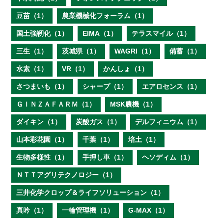
豆苗（1）
農業機械化フォーラム（1）
国土強靭化（1）
EIMA（1）
テラスマイル（1）
三生（1）
茨城県（1）
WAGRI（1）
備蓄（1）
水素（1）
VR（1）
かんしょ（1）
さつまいも（1）
シャープ（1）
エアロセンス（1）
ＧＩＮＺＡＦＡＲＭ（1）
MSK農機（1）
ダイキン（1）
炭酸ガス（1）
デルフィニウム（1）
山本彩花園（1）
千葉（1）
培土（1）
生物多様性（1）
手押し車（1）
ヘソディム（1）
ＮＴＴアグリテクノロジー（1）
三井化学クロップ＆ライフソリューション（1）
真吟（1）
一輪管理機（1）
G-MAX（1）