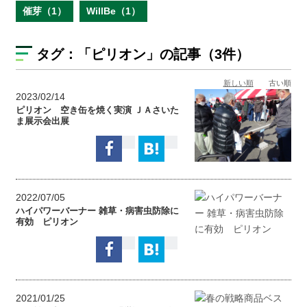
催芽（1）
WillBe（1）
タグ：
「ピリオン」
の記事（3件）
新しい順
古い順
2023/02/14
ピリオン 空き缶を焼く実演 ＪＡさいた
ま展示会出展
2022/07/05
ハイパワーバーナー 雑草・病害虫防除に
有効 ピリオン
2021/01/25