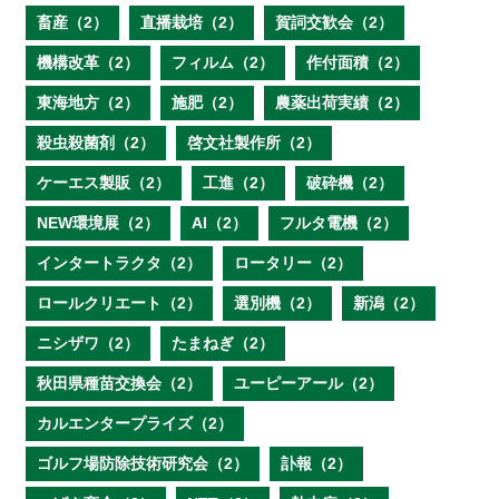
畜産（2）
直播栽培（2）
賀詞交歓会（2）
機構改革（2）
フィルム（2）
作付面積（2）
東海地方（2）
施肥（2）
農薬出荷実績（2）
殺虫殺菌剤（2）
啓文社製作所（2）
ケーエス製販（2）
工進（2）
破砕機（2）
NEW環境展（2）
AI（2）
フルタ電機（2）
インタートラクタ（2）
ロータリー（2）
ロールクリエート（2）
選別機（2）
新潟（2）
ニシザワ（2）
たまねぎ（2）
秋田県種苗交換会（2）
ユーピーアール（2）
カルエンタープライズ（2）
ゴルフ場防除技術研究会（2）
訃報（2）