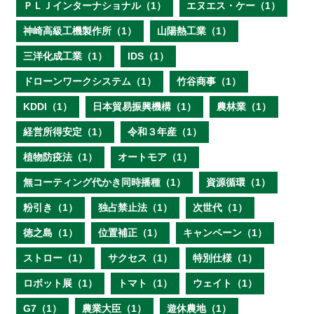
ＰＬＪインターナショナル（1）
エヌエス・ケー（1）
神崎高級工機製作所（1）
山陽熱工業（1）
三洋化成工業（1）
IDS（1）
ドローンワークシステム（1）
竹谷商事（1）
KDDI（1）
日本貿易振興機構（1）
農林業（1）
経営所得安定（1）
令和３年産（1）
植物防疫法（1）
オートモア（1）
無コーティング代かき同時播種（1）
資源循環（1）
粉引き（1）
独占禁止法（1）
次世代（1）
徳之島（1）
位置補正（1）
キャンペーン（1）
ストロー（1）
サクセス（1）
特別仕様（1）
ロボット展（1）
トマト（1）
ウェイト（1）
G7（1）
農業大臣（1）
遊休農地（1）