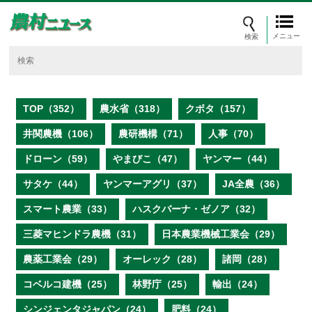
メニュー
TOP（352）
農水省（318）
クボタ（157）
井関農機（106）
農研機構（71）
人事（70）
ドローン（59）
やまびこ（47）
ヤンマー（44）
サタケ（44）
ヤンマーアグリ（37）
JA全農（36）
スマート農業（33）
ハスクバーナ・ゼノア（32）
三菱マヒンドラ農機（31）
日本農業機械工業会（29）
農薬工業会（29）
オーレック（28）
諸岡（28）
コベルコ建機（25）
林野庁（25）
輸出（24）
シンジェンタジャパン（24）
肥料（24）