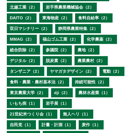
北越工業（2）
岩手県農業機械協会（2）
DAITO（2）
東海物産（2）
食料自給率（2）
双日マシナリー（2）
静岡県農業特集（2）
MMAG（2）
福山ゴム工業（2）
化学農薬（2）
総合防除（2）
参議院（2）
農地（2）
デジタル（2）
脱炭素（2）
農業農村（2）
タンザニア（2）
ヤマガタデザイン（2）
電動（2）
食料・農業・農村基本法（2）
持続可能性（2）
東京農業大学（2）
dji（2）
農林水産業（1）
いもち病（1）
岩手展（1）
21世紀米つくり会（1）
無人ヘリ（1）
自民党（1）
計量・計測（1）
麦作（1）