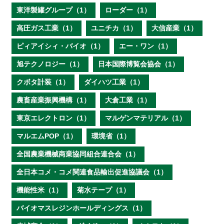
東洋製罐グループ（1）
ローダー（1）
高圧ガス工業（1）
ユニチカ（1）
大信産業（1）
ピィアイシィ・バイオ（1）
エー・ワン（1）
旭テクノロジー（1）
日本国際博覧会協会（1）
クボタ計装（1）
ダイハツ工業（1）
農畜産業振興機構（1）
大倉工業（1）
東京エレクトロン（1）
マルゲンマテリアル（1）
マルエムPOP（1）
環境省（1）
全国農業機械商業協同組合連合会（1）
全日本コメ・コメ関連食品輸出促進協議会（1）
機能性米（1）
菊水テープ（1）
バイオマスレジンホールディングス（1）