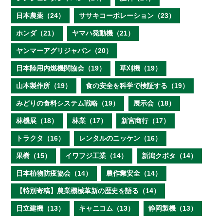
日本農薬（24）
ササキコーポレーション（23）
ホンダ（21）
ヤマハ発動機（21）
ヤンマーアグリジャパン（20）
日本陸用内燃機関協会（19）
草刈機（19）
山本製作所（19）
食の安全を科学で検証する（19）
みどりの食料システム戦略（19）
展示会（18）
林機展（18）
林業（17）
新宮商行（17）
トラクタ（16）
レンタルのニッケン（16）
果樹（15）
イワフジ工業（14）
新潟クボタ（14）
日本植物防疫協会（14）
農作業安全（14）
【特別寄稿】農業機械革新の歴史を語る（14）
日立建機（13）
キャニコム（13）
静岡製機（13）