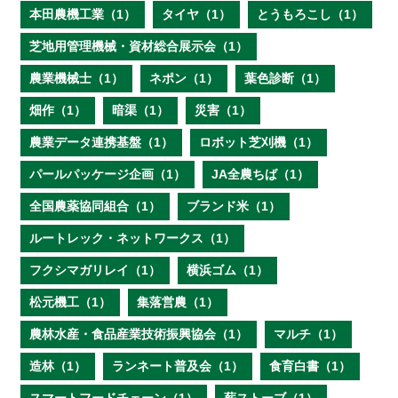
本田農機工業（1）
タイヤ（1）
とうもろこし（1）
芝地用管理機械・資材総合展示会（1）
農業機械士（1）
ネポン（1）
葉色診断（1）
畑作（1）
暗渠（1）
災害（1）
農業データ連携基盤（1）
ロボット芝刈機（1）
パールパッケージ企画（1）
JA全農ちば（1）
全国農薬協同組合（1）
ブランド米（1）
ルートレック・ネットワークス（1）
フクシマガリレイ（1）
横浜ゴム（1）
松元機工（1）
集落営農（1）
農林水産・食品産業技術振興協会（1）
マルチ（1）
造林（1）
ランネート普及会（1）
食育白書（1）