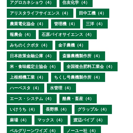
アグロカネショウ（4）
住友化学（4）
アリスタライフサイエンス（4）
田中工機（4）
農業電化協会（4）
管理機（4）
三洋（4）
報農会（4）
石原バイオサイエンス（4）
みちのくクボタ（4）
金子農機（4）
日本政策金融公庫（4）
斎藤農機製作所（4）
米・食味鑑定士協会（4）
全国複合肥料工業会（4）
上根精機工業（4）
ちくし号農機製作所（4）
ハーベスタ（4）
水管理（4）
エース・システム（4）
酪農・畜産（4）
いけうち（4）
長野県（4）
グラップル（4）
麻場（4）
マックス（4）
渡辺パイプ（4）
ベルグリーンワイズ（4）
ノーユー社（4）