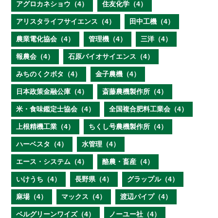
アグロカネショウ（4）
住友化学（4）
アリスタライフサイエンス（4）
田中工機（4）
農業電化協会（4）
管理機（4）
三洋（4）
報農会（4）
石原バイオサイエンス（4）
みちのくクボタ（4）
金子農機（4）
日本政策金融公庫（4）
斎藤農機製作所（4）
米・食味鑑定士協会（4）
全国複合肥料工業会（4）
上根精機工業（4）
ちくし号農機製作所（4）
ハーベスタ（4）
水管理（4）
エース・システム（4）
酪農・畜産（4）
いけうち（4）
長野県（4）
グラップル（4）
麻場（4）
マックス（4）
渡辺パイプ（4）
ベルグリーンワイズ（4）
ノーユー社（4）