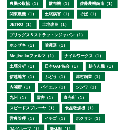
農機公取協（1）
散布機（1）
佐藤農機鋳造（1）
関東農機（1）
土壌病害（1）
そば（1）
JETRO（1）
土地改良（1）
ブリッグス＆ストラットンジャパン（1）
ホシザキ（1）
噴霧器（1）
Meijiseikaファルマ（1）
ナイルワークス（1）
土壌分析（1）
日本GAP協会（1）
耕うん機（1）
信越地方（1）
ぶどう（1）
津村鋼業（1）
内閣府（1）
バイエル（1）
シンワ（1）
九州（1）
雪害（1）
直売所（1）
スピードスプレーヤ（1）
食品乾燥機（1）
営農管理（1）
イチゴ（1）
ホクサン（1）
JAグループ（1）
新体制（1）