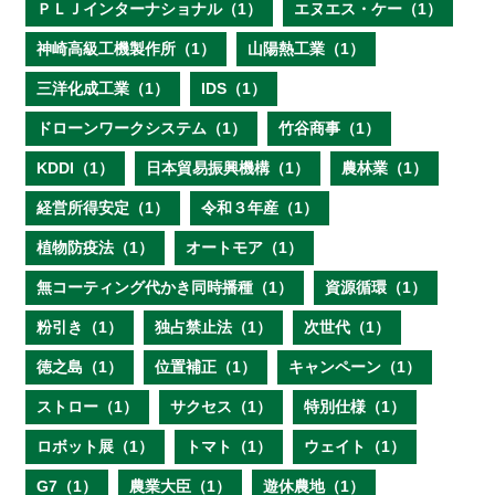
ＰＬＪインターナショナル（1）
エヌエス・ケー（1）
神崎高級工機製作所（1）
山陽熱工業（1）
三洋化成工業（1）
IDS（1）
ドローンワークシステム（1）
竹谷商事（1）
KDDI（1）
日本貿易振興機構（1）
農林業（1）
経営所得安定（1）
令和３年産（1）
植物防疫法（1）
オートモア（1）
無コーティング代かき同時播種（1）
資源循環（1）
粉引き（1）
独占禁止法（1）
次世代（1）
徳之島（1）
位置補正（1）
キャンペーン（1）
ストロー（1）
サクセス（1）
特別仕様（1）
ロボット展（1）
トマト（1）
ウェイト（1）
G7（1）
農業大臣（1）
遊休農地（1）