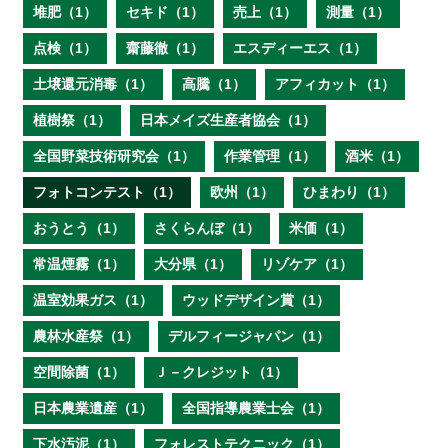
堆肥（1）
セキド（1）
売上（1）
測量（1）
点検（1）
齋藤徹（1）
エスディーエス（1）
土壌還元消毒（1）
高騰（1）
アフィカット（1）
植樹祭（1）
日本メイズ生産者協会（1）
全国野菜技術研究会（1）
作業管理（1）
酒米（1）
フォトコンテスト（1）
欧州（1）
ひまわり（1）
おうとう（1）
さくらんぼ（1）
米価（1）
常温煙霧（1）
大分県（1）
リゾケア（1）
温室効果ガス（1）
ウッドデザイン賞（1）
農林水産祭（1）
デルフィージャパン（1）
空間除菌（1）
Ｊ－クレジット（1）
日本農業遺産（1）
全国指導農業士会（1）
下水汚泥（1）
フォレストテクニック（1）