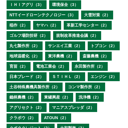
ＩＨＩアグリ（3）
環境保全（3）
NTTイードローンテクノロジー（3）
大雪対策（2）
稲作（2）
ヤマハ（2）
革新工学センター（2）
ゴルフ場防技研（2）
規制改革推進会議（2）
丸七製作所（2）
サンエイ工業（2）
トプコン（2）
地球温暖化（2）
東洋農機（2）
斎藤農機（2）
育苗（2）
電池工業会（2）
永田製作所（2）
日本ブレード（2）
ＳＴＩＨＬ（2）
エンジン（2）
土谷特殊農機具製作所（2）
コンマ製作所（2）
鋤柄農機（2）
東罐興産（2）
洗浄機（2）
アグリセクト（2）
マニアスプレッダ（2）
クラボウ（2）
ATOUN（2）