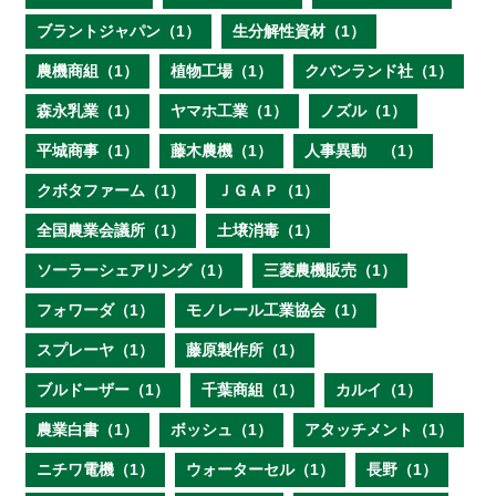
ブラントジャパン（1）
生分解性資材（1）
農機商組（1）
植物工場（1）
クバンランド社（1）
森永乳業（1）
ヤマホ工業（1）
ノズル（1）
平城商事（1）
藤木農機（1）
人事異動 （1）
クボタファーム（1）
ＪＧＡＰ（1）
全国農業会議所（1）
土壌消毒（1）
ソーラーシェアリング（1）
三菱農機販売（1）
フォワーダ（1）
モノレール工業協会（1）
スプレーヤ（1）
藤原製作所（1）
ブルドーザー（1）
千葉商組（1）
カルイ（1）
農業白書（1）
ボッシュ（1）
アタッチメント（1）
ニチワ電機（1）
ウォーターセル（1）
長野（1）