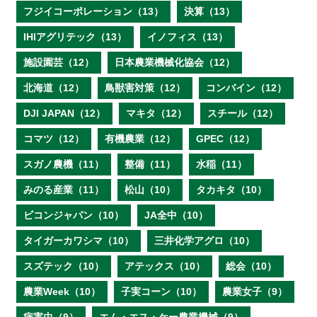
フジイコーポレーション（13）
決算（13）
IHIアグリテック（13）
イノフィス（13）
施設園芸（12）
日本農業機械化協会（12）
北海道（12）
鳥獣害対策（12）
コンバイン（12）
DJI JAPAN（12）
マキタ（12）
スチール（12）
コマツ（12）
有機農業（12）
GPEC（12）
スガノ農機（11）
整備（11）
水稲（11）
みのる産業（11）
松山（10）
タカキタ（10）
ビコンジャパン（10）
JA全中（10）
タイガーカワシマ（10）
三井化学アグロ（10）
スズテック（10）
アテックス（10）
総会（10）
農業Week（10）
子実コーン（10）
農業女子（9）