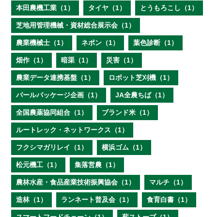
本田農機工業（1）
タイヤ（1）
とうもろこし（1）
芝地用管理機械・資材総合展示会（1）
農業機械士（1）
ネポン（1）
葉色診断（1）
畑作（1）
暗渠（1）
災害（1）
農業データ連携基盤（1）
ロボット芝刈機（1）
パールパッケージ企画（1）
JA全農ちば（1）
全国農薬協同組合（1）
ブランド米（1）
ルートレック・ネットワークス（1）
フクシマガリレイ（1）
横浜ゴム（1）
松元機工（1）
集落営農（1）
農林水産・食品産業技術振興協会（1）
マルチ（1）
造林（1）
ランネート普及会（1）
食育白書（1）