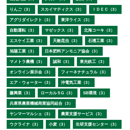
りんご（3）
スカイマティクス（3）
ＩＤＥＣ（3）
アグリダイレクト（3）
東洋ライス（3）
自動運転（3）
マゼックス（3）
北海コーキ（3）
エスケイ工業（3）
天敵昆虫（3）
石禮工業（3）
旭陽工業（3）
日本肥料アンモニア協会（3）
マメトラ農機（3）
誠和（3）
東光鉄工（3）
オンライン展示会（3）
フィーネナチュラル（3）
エア・ウォーター（3）
沖電気工業（3）
藤興業（3）
ローカル５G（3）
SB環境（3）
兵庫県農業機械商業協同組合（3）
ヤンマーマルシェ（3）
農業支援サービス（3）
ウクライナ（3）
小麦（3）
生研支援センター（3）