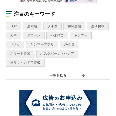
注目のキーワード
TOP
農水省
クボタ
井関農機
農研機構
人事
ドローン
やまびこ
ヤンマー
サタケ
ヤンマーアグリ
JA全農
スマート農業
ハスクバーナ・ゼノア
三菱マヒンドラ農機
一覧を見る