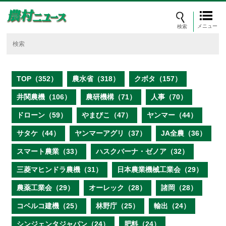
メニュー
TOP（352）
農水省（318）
クボタ（157）
井関農機（106）
農研機構（71）
人事（70）
ドローン（59）
やまびこ（47）
ヤンマー（44）
サタケ（44）
ヤンマーアグリ（37）
JA全農（36）
スマート農業（33）
ハスクバーナ・ゼノア（32）
三菱マヒンドラ農機（31）
日本農業機械工業会（29）
農薬工業会（29）
オーレック（28）
諸岡（28）
コベルコ建機（25）
林野庁（25）
輸出（24）
シンジェンタジャパン（24）
肥料（24）