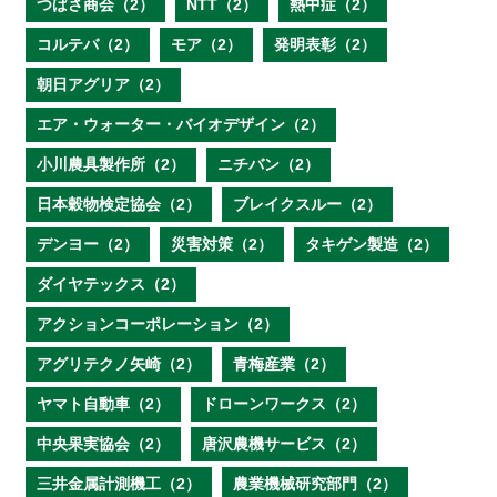
つばさ商会（2）
NTT（2）
熱中症（2）
コルテバ（2）
モア（2）
発明表彰（2）
朝日アグリア（2）
エア・ウォーター・バイオデザイン（2）
小川農具製作所（2）
ニチバン（2）
日本穀物検定協会（2）
ブレイクスルー（2）
デンヨー（2）
災害対策（2）
タキゲン製造（2）
ダイヤテックス（2）
アクションコーポレーション（2）
アグリテクノ矢崎（2）
青梅産業（2）
ヤマト自動車（2）
ドローンワークス（2）
中央果実協会（2）
唐沢農機サービス（2）
三井金属計測機工（2）
農業機械研究部門（2）