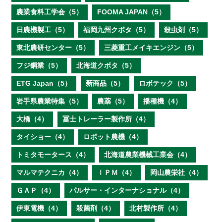
農業食料工学会（5）
FOOMA JAPAN（5）
日農機製工（5）
福岡九州クボタ（5）
殺虫剤（5）
東北農研センター（5）
三菱重工メイキエンジン（5）
フジ鋼業（5）
北海道クボタ（5）
ETG Japan（5）
新商品（5）
ロボテック（5）
岩手県農業特集（5）
農薬（5）
播種機（4）
大橋（4）
冨士トレーラー製作所（4）
タイショー（4）
ロボット農機（4）
トミタモータース（4）
北海道農業機械工業会（4）
マルマテクニカ（4）
ＩＰＭ（4）
岡山農栄社（4）
ＧＡＰ（4）
パルサー・インターナショナル（4）
伊東電機（4）
殺菌剤（4）
北村製作所（4）