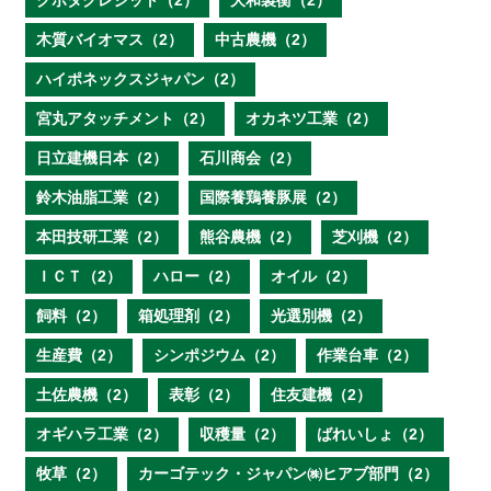
クボタクレジット（2）
大和製衡（2）
木質バイオマス（2）
中古農機（2）
ハイポネックスジャパン（2）
宮丸アタッチメント（2）
オカネツ工業（2）
日立建機日本（2）
石川商会（2）
鈴木油脂工業（2）
国際養鶏養豚展（2）
本田技研工業（2）
熊谷農機（2）
芝刈機（2）
ＩＣＴ（2）
ハロー（2）
オイル（2）
飼料（2）
箱処理剤（2）
光選別機（2）
生産費（2）
シンポジウム（2）
作業台車（2）
土佐農機（2）
表彰（2）
住友建機（2）
オギハラ工業（2）
収穫量（2）
ばれいしょ（2）
牧草（2）
カーゴテック・ジャパン㈱ヒアブ部門（2）