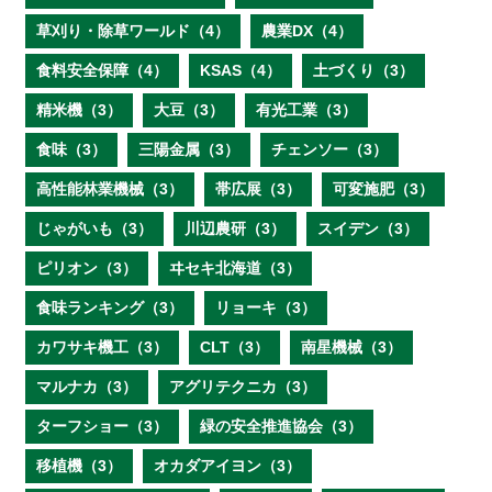
草刈り・除草ワールド（4）
農業DX（4）
食料安全保障（4）
KSAS（4）
土づくり（3）
精米機（3）
大豆（3）
有光工業（3）
食味（3）
三陽金属（3）
チェンソー（3）
高性能林業機械（3）
帯広展（3）
可変施肥（3）
じゃがいも（3）
川辺農研（3）
スイデン（3）
ピリオン（3）
ヰセキ北海道（3）
食味ランキング（3）
リョーキ（3）
カワサキ機工（3）
CLT（3）
南星機械（3）
マルナカ（3）
アグリテクニカ（3）
ターフショー（3）
緑の安全推進協会（3）
移植機（3）
オカダアイヨン（3）