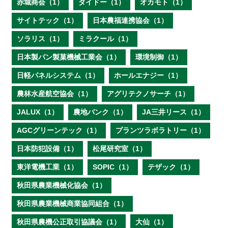
赤城商会（1）
ダイドー（1）
オカモト（1）
サイトテック（1）
日本農福連携協会（1）
ソラリス（1）
ミラクール（1）
日本製パン製菓機械工業会（1）
環境制御（1）
日軽パネルシステム（1）
ホールエナジー（1）
農林水産航空協会（1）
アグリテクノサーチ（1）
JALUX（1）
農地バンク（1）
JA三井リース（1）
AGCグリーンテック（1）
プランツラボラトリー（1）
日本防犯設備（1）
松尾研究室（1）
東洋電機工業（1）
SOPIC（1）
テザック（1）
秋田県農業機械化協会（1）
秋田県農業機械商業協同組合（1）
秋田県農機公正取引協議会（1）
大仙（1）