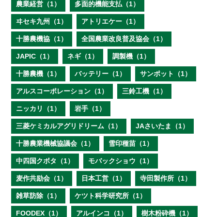
農業経営（1）
多面的機能支払（1）
ヰセキ九州（1）
アトリエケー（1）
十勝農機協（1）
全国農業改良普及協会（1）
JAPIC（1）
ネギ（1）
調製機（1）
十勝農機（1）
バッテリー（1）
サンポット（1）
アルスコーポレーション（1）
三鈴工機（1）
ニッカリ（1）
岩手（1）
三菱ケミカルアグリドリーム（1）
JAさいたま（1）
十勝農業機械協議会（1）
雪印種苗（1）
中四国クボタ（1）
モバックショウ（1）
麦作共励会（1）
日本工営（1）
寺田製作所（1）
雑草防除（1）
ケツト科学研究所（1）
FOODEX（1）
アルインコ（1）
樹木粉砕機（1）