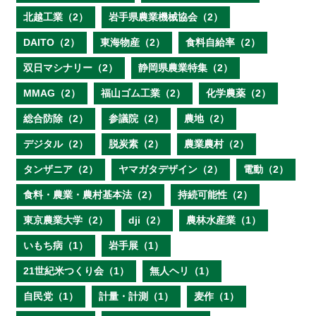
北越工業（2）
岩手県農業機械協会（2）
DAITO（2）
東海物産（2）
食料自給率（2）
双日マシナリー（2）
静岡県農業特集（2）
MMAG（2）
福山ゴム工業（2）
化学農薬（2）
総合防除（2）
参議院（2）
農地（2）
デジタル（2）
脱炭素（2）
農業農村（2）
タンザニア（2）
ヤマガタデザイン（2）
電動（2）
食料・農業・農村基本法（2）
持続可能性（2）
東京農業大学（2）
dji（2）
農林水産業（1）
いもち病（1）
岩手展（1）
21世紀米つくり会（1）
無人ヘリ（1）
自民党（1）
計量・計測（1）
麦作（1）