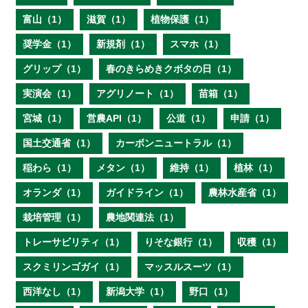
富山（1）
滋賀（1）
植物保護（1）
奨学金（1）
新規剤（1）
スマホ（1）
グリップ（1）
春のきらめきクボタの日（1）
実演会（1）
アグリノート（1）
苗箱（1）
宮城（1）
営農API（1）
公道（1）
申請（1）
国土交通省（1）
カーボンニュートラル（1）
稲わら（1）
メタン（1）
維持（1）
植林（1）
オランダ（1）
ガイドライン（1）
農林水産省（1）
栽培管理（1）
農地関連法（1）
トレーサビリティ（1）
りそな銀行（1）
収穫（1）
スクミリンゴガイ（1）
マッスルスーツ（1）
西洋なし（1）
新潟大学（1）
野口（1）