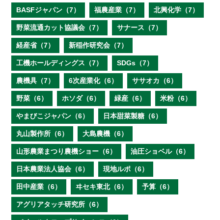
BASFジャパン（7）
福農産業（7）
北興化学（7）
野菜流通カット協議会（7）
サナース（7）
経産省（7）
新稲作研究会（7）
工機ホールディングス（7）
SDGs（7）
農機具（7）
6次産業化（6）
ササオカ（6）
野菜（6）
ホソダ（6）
緑産（6）
米粉（6）
やまびこジャパン（6）
日本甜菜製糖（6）
丸山製作所（6）
大島農機（6）
山形農業まつり農機ショー（6）
油圧ショベル（6）
日本農業法人協会（6）
現地ルポ（6）
田中産業（6）
ヰセキ東北（6）
予算（6）
アグリアタッチ研究所（6）