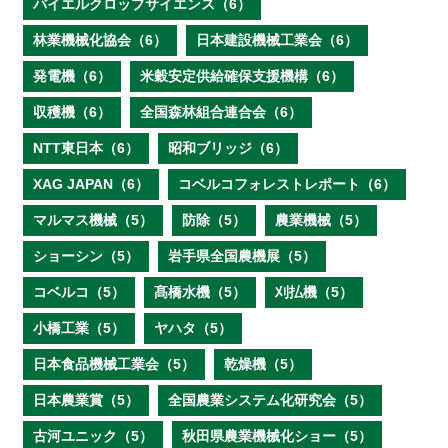
バイエルクロップサイエンス（6）
林業機械化協会（6）
日本建設機械工業会（6）
発電機（6）
米穀安定供給確保支援機構（6）
収穫機（6）
全国森林組合連合会（6）
NTT東日本（6）
昭和ブリッジ（6）
XAG JAPAN（6）
コベルコフォレストレポート（6）
マルマス機械（5）
防除（5）
農業機械（5）
ショーシン（5）
岩手県全国農機展（5）
コベルコ（5）
髙橋水機（5）
刈払機（5）
小橋工業（5）
ヤハタ（5）
日本食品機械工業会（5）
乾燥機（5）
日本農業賞（5）
全国農業システム化研究会（5）
古河ユニック（5）
秋田県農業機械化ショー（5）