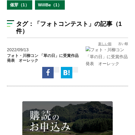
催芽（1）
WillBe（1）
タグ：
「フォトコンテスト」
の記事（1
件）
新しい順
古い順
2022/09/13
フォト・川柳コン 「草の日」に受賞作品
発表 オーレック