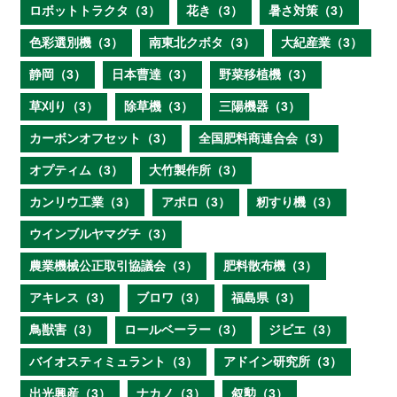
ロボットトラクタ（3）
花き（3）
暑さ対策（3）
色彩選別機（3）
南東北クボタ（3）
大紀産業（3）
静岡（3）
日本曹達（3）
野菜移植機（3）
草刈り（3）
除草機（3）
三陽機器（3）
カーボンオフセット（3）
全国肥料商連合会（3）
オプティム（3）
大竹製作所（3）
カンリウ工業（3）
アポロ（3）
籾すり機（3）
ウインブルヤマグチ（3）
農業機械公正取引協議会（3）
肥料散布機（3）
アキレス（3）
ブロワ（3）
福島県（3）
鳥獣害（3）
ロールベーラー（3）
ジビエ（3）
バイオスティミュラント（3）
アドイン研究所（3）
出光興産（3）
ナカノ（3）
叙勲（3）