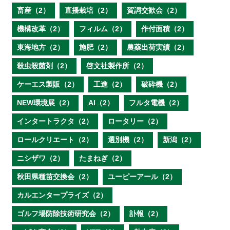
畜産（2）
直播栽培（2）
賀詞交歓会（2）
機構改革（2）
フィルム（2）
作付面積（2）
東海地方（2）
施肥（2）
農薬出荷実績（2）
殺虫殺菌剤（2）
啓文社製作所（2）
ケーエス製販（2）
工進（2）
破砕機（2）
NEW環境展（2）
AI（2）
フルタ電機（2）
インタートラクタ（2）
ロータリー（2）
ロールクリエート（2）
選別機（2）
新潟（2）
ニシザワ（2）
たまねぎ（2）
秋田県種苗交換会（2）
ユーピーアール（2）
カルエンタープライズ（2）
ゴルフ場防除技術研究会（2）
訃報（2）