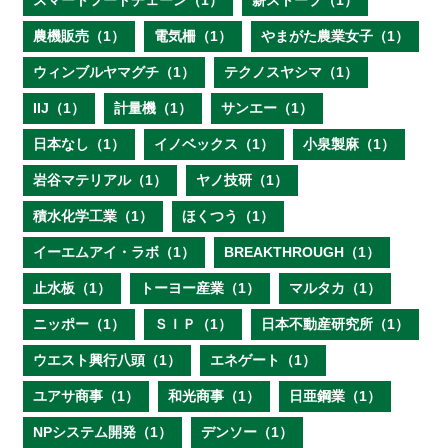
スマートフードチェーン（1）
薪ストーブ（1）
農機販売（1）
電気柵（1）
やまがた農業女子（1）
ウィンブルヤマグチ（1）
テクノスヤシマ（1）
IIJ（1）
計量機（1）
サンエー（1）
日本なし（1）
イノベックス（1）
小泉製麻（1）
岩谷マテリアル（1）
ヤノ技研（1）
積水化学工業（1）
ほくつう（1）
イーエムアイ・ラボ（1）
BREAKTHROUGH（1）
止水板（1）
トーヨー産業（1）
マルタカ（1）
ニッポー（1）
ＳＩＰ（1）
日本不動産研究所（1）
ウエスト興行八頭（1）
エネゲート（1）
ユアサ商事（1）
和光商事（1）
日亜鋼業（1）
NPシステム開発（1）
デンソー（1）