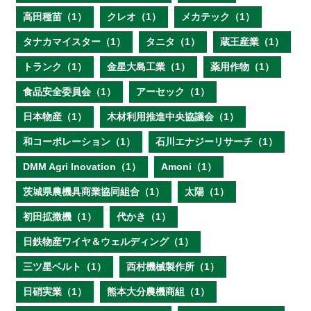
高田種苗（1）
クレオ（1）
メカテック（1）
タナカマイスター（1）
タニタ（1）
蔵王産業（1）
トランク（1）
金星大島工業（1）
薬用作物（1）
食品安全委員会（1）
アーセック（1）
日本物産（1）
木材利用推進中央協議会（1）
和コーポレーション（1）
石川エナジーリサーチ（1）
DMM Agri Inovation（1）
Amoni（1）
茨城県農機具商業協同組合（1）
太陽（1）
初田拡撒機（1）
代かき（1）
日鉄物産ワイヤ＆ウェルディング（1）
三ツ星ベルト（1）
西村機械製作所（1）
日硝実業（1）
熊本大分農機商組（1）