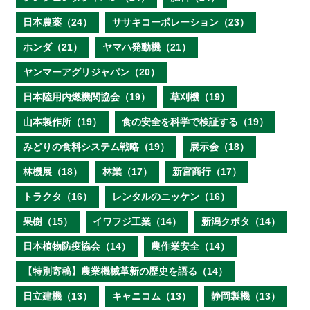
日本農薬（24）
ササキコーポレーション（23）
ホンダ（21）
ヤマハ発動機（21）
ヤンマーアグリジャパン（20）
日本陸用内燃機関協会（19）
草刈機（19）
山本製作所（19）
食の安全を科学で検証する（19）
みどりの食料システム戦略（19）
展示会（18）
林機展（18）
林業（17）
新宮商行（17）
トラクタ（16）
レンタルのニッケン（16）
果樹（15）
イワフジ工業（14）
新潟クボタ（14）
日本植物防疫協会（14）
農作業安全（14）
【特別寄稿】農業機械革新の歴史を語る（14）
日立建機（13）
キャニコム（13）
静岡製機（13）