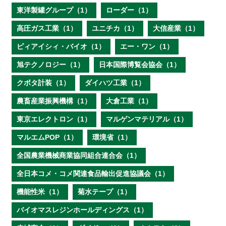
東洋製罐グループ（1）
ローダー（1）
高圧ガス工業（1）
ユニチカ（1）
大信産業（1）
ピィアイシィ・バイオ（1）
エー・ワン（1）
旭テクノロジー（1）
日本国際博覧会協会（1）
クボタ計装（1）
ダイハツ工業（1）
農畜産業振興機構（1）
大倉工業（1）
東京エレクトロン（1）
マルゲンマテリアル（1）
マルエムPOP（1）
環境省（1）
全国農業機械商業協同組合連合会（1）
全日本コメ・コメ関連食品輸出促進協議会（1）
機能性米（1）
菊水テープ（1）
バイオマスレジンホールディングス（1）