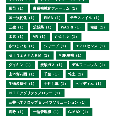
豆苗（1）
農業機械化フォーラム（1）
国土強靭化（1）
EIMA（1）
テラスマイル（1）
三生（1）
茨城県（1）
WAGRI（1）
備蓄（1）
水素（1）
VR（1）
かんしょ（1）
さつまいも（1）
シャープ（1）
エアロセンス（1）
ＧＩＮＺＡＦＡＲＭ（1）
MSK農機（1）
ダイキン（1）
炭酸ガス（1）
デルフィニウム（1）
山本彩花園（1）
千葉（1）
培土（1）
生物多様性（1）
手押し車（1）
ヘソディム（1）
ＮＴＴアグリテクノロジー（1）
三井化学クロップ＆ライフソリューション（1）
真吟（1）
一輪管理機（1）
G-MAX（1）