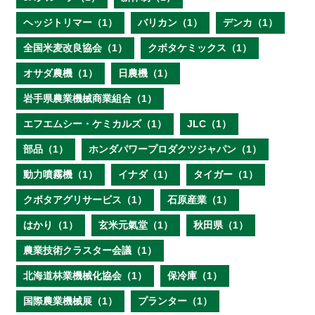
ヘッジトリマー（1）
バリカン（1）
デンカ（1）
全国米麦改良協会（1）
クボタケミックス（1）
オサダ農機（1）
日農機（1）
岩手県農業機械商業組合（1）
エフエムシー・ケミカルズ（1）
JLC（1）
部品（1）
ホンダパワープロダクツジャパン（1）
動力噴霧機（1）
イナダ（1）
タイガー（1）
クボタアグリサービス（1）
石原産業（1）
はかり（1）
玄米元氣堂（1）
秋田県（1）
農業技術クラスター会議（1）
北海道林業機械化協会（1）
保冷庫（1）
国際農業機械展（1）
プランター（1）