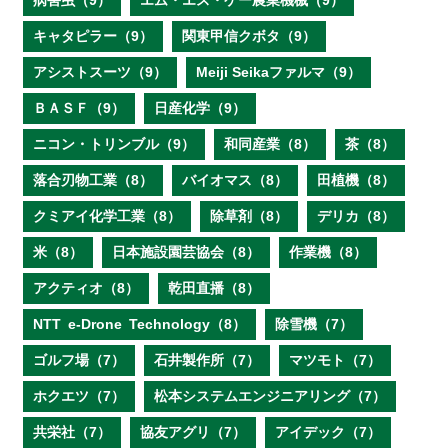
病害虫（9）
エム・エス・ケー農業機械（9）
キャタピラー（9）
関東甲信クボタ（9）
アシストスーツ（9）
Meiji Seikaファルマ（9）
ＢＡＳＦ（9）
日産化学（9）
ニコン・トリンブル（9）
和同産業（8）
茶（8）
落合刃物工業（8）
バイオマス（8）
田植機（8）
クミアイ化学工業（8）
除草剤（8）
デリカ（8）
米（8）
日本施設園芸協会（8）
作業機（8）
アクティオ（8）
乾田直播（8）
NTT e‐Drone Technology（8）
除雪機（7）
ゴルフ場（7）
石井製作所（7）
マツモト（7）
ホクエツ（7）
松本システムエンジニアリング（7）
共栄社（7）
協友アグリ（7）
アイデック（7）