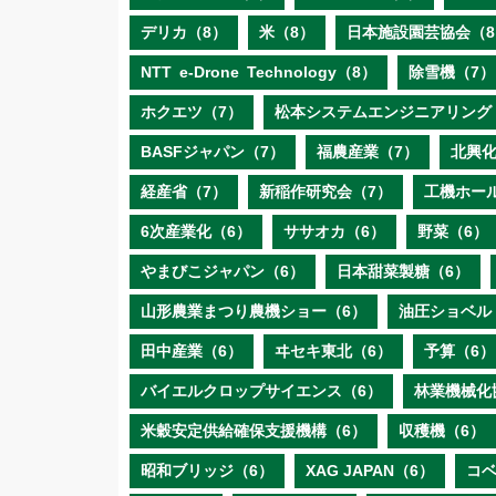
デリカ（8）
米（8）
日本施設園芸協会（8
NTT e‐Drone Technology（8）
除雪機（7）
ホクエツ（7）
松本システムエンジニアリング
BASFジャパン（7）
福農産業（7）
北興化
経産省（7）
新稲作研究会（7）
工機ホー
6次産業化（6）
ササオカ（6）
野菜（6）
やまびこジャパン（6）
日本甜菜製糖（6）
山形農業まつり農機ショー（6）
油圧ショベル
田中産業（6）
ヰセキ東北（6）
予算（6）
バイエルクロップサイエンス（6）
林業機械化
米穀安定供給確保支援機構（6）
収穫機（6）
昭和ブリッジ（6）
XAG JAPAN（6）
コ