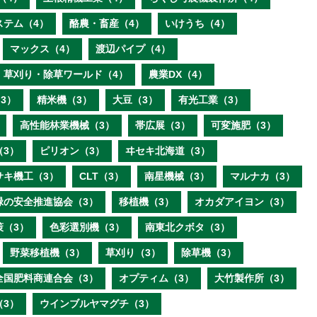
ステム（4）
酪農・畜産（4）
いけうち（4）
マックス（4）
渡辺パイプ（4）
草刈り・除草ワールド（4）
農業DX（4）
3）
精米機（3）
大豆（3）
有光工業（3）
高性能林業機械（3）
帯広展（3）
可変施肥（3）
（3）
ピリオン（3）
ヰセキ北海道（3）
サキ機工（3）
CLT（3）
南星機械（3）
マルナカ（3）
緑の安全推進協会（3）
移植機（3）
オカダアイヨン（3）
策（3）
色彩選別機（3）
南東北クボタ（3）
野菜移植機（3）
草刈り（3）
除草機（3）
全国肥料商連合会（3）
オプティム（3）
大竹製作所（3）
（3）
ウインブルヤマグチ（3）