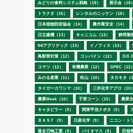
みどりの食料システム戦略（19）
展示会（18
トラクタ（16）
レンタルのニッケン（16）
日本植物防疫協会（14）
農作業安全（14）
日立建機（13）
キャニコム（13）
静岡製
IHIアグリテック（13）
イノフィス（13）
鳥獣害対策（12）
コンバイン（12）
DJI
コマツ（12）
有機農業（12）
GPEC（12
みのる産業（11）
松山（10）
タカキタ（1
タイガーカワシマ（10）
三井化学アグロ（10
農業Week（10）
子実コーン（10）
農業女
キャタピラー（9）
関東甲信クボタ（9）
ＢＡＳＦ（9）
日産化学（9）
ニコン・ト
落合刃物工業（8）
バイオマス（8）
田植