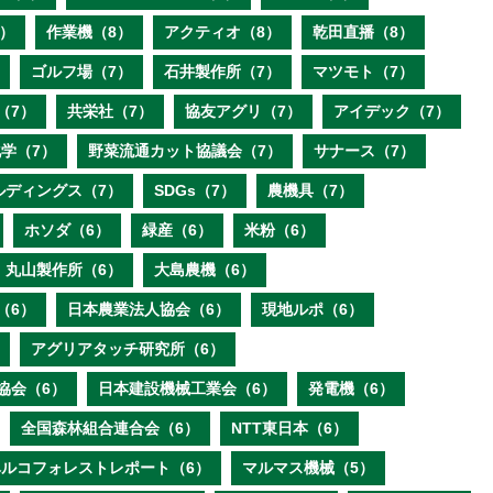
）
作業機（8）
アクティオ（8）
乾田直播（8）
ゴルフ場（7）
石井製作所（7）
マツモト（7）
（7）
共栄社（7）
協友アグリ（7）
アイデック（7）
学（7）
野菜流通カット協議会（7）
サナース（7）
ルディングス（7）
SDGs（7）
農機具（7）
ホソダ（6）
緑産（6）
米粉（6）
丸山製作所（6）
大島農機（6）
（6）
日本農業法人協会（6）
現地ルポ（6）
アグリアタッチ研究所（6）
協会（6）
日本建設機械工業会（6）
発電機（6）
全国森林組合連合会（6）
NTT東日本（6）
ベルコフォレストレポート（6）
マルマス機械（5）