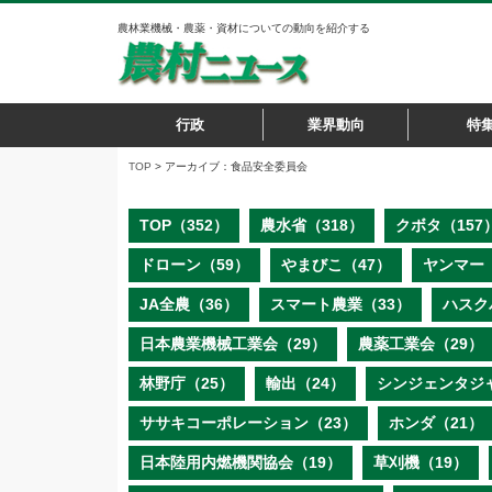
農林業機械・農薬・資材についての動向を紹介する
行政
業界動向
特
TOP
> アーカイブ：食品安全委員会
TOP（352）
農水省（318）
クボタ（157
ドローン（59）
やまびこ（47）
ヤンマー（
JA全農（36）
スマート農業（33）
ハスク
日本農業機械工業会（29）
農薬工業会（29）
林野庁（25）
輸出（24）
シンジェンタジ
ササキコーポレーション（23）
ホンダ（21）
日本陸用内燃機関協会（19）
草刈機（19）