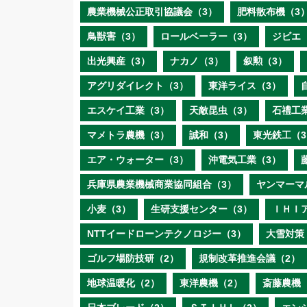
農業機械公正取引協議会（3）
肥料散布機（3
鳥獣害（3）
ロールベーラー（3）
ジビエ
出光興産（3）
ナカノ（3）
叙勲（3）
アグリダイレクト（3）
東洋ライス（3）
エスケイ工業（3）
天敵昆虫（3）
石禮工
マメトラ農機（3）
誠和（3）
東光鉄工（3
エア・ウォーター（3）
沖電気工業（3）
兵庫県農業機械商業協同組合（3）
ヤンマーマ
小麦（3）
生研支援センター（3）
ＩＨＩ
NTTイードローンテクノロジー（3）
大雪対策
ゴルフ場防技研（2）
規制改革推進会議（2）
地球温暖化（2）
東洋農機（2）
斎藤農機