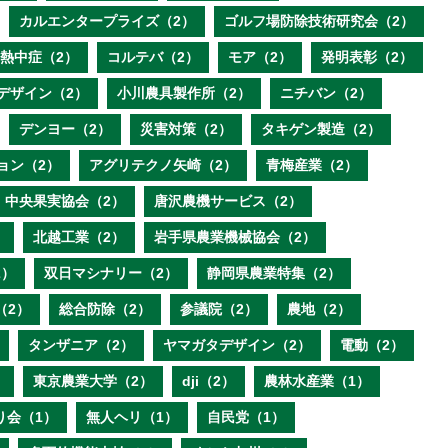
カルエンタープライズ（2）
ゴルフ場防除技術研究会（2）
熱中症（2）
コルテバ（2）
モア（2）
発明表彰（2）
デザイン（2）
小川農具製作所（2）
ニチバン（2）
デンヨー（2）
災害対策（2）
タキゲン製造（2）
ョン（2）
アグリテクノ矢崎（2）
青梅産業（2）
中央果実協会（2）
唐沢農機サービス（2）
）
北越工業（2）
岩手県農業機械協会（2）
2）
双日マシナリー（2）
静岡県農業特集（2）
（2）
総合防除（2）
参議院（2）
農地（2）
タンザニア（2）
ヤマガタデザイン（2）
電動（2）
）
東京農業大学（2）
dji（2）
農林水産業（1）
り会（1）
無人ヘリ（1）
自民党（1）