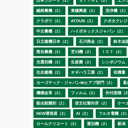
日本ブレード（2）
ＳＴＩＨＬ（2）
エン
鋤柄農機（2）
東罐興産（2）
洗浄機（2）
クラボウ（2）
ATOUN（2）
クボタクレジ
中古農機（2）
ハイポネックスジャパン（2）
日立建機日本（2）
石川商会（2）
鈴木油
熊谷農機（2）
芝刈機（2）
ＩＣＴ（2）
光選別機（2）
生産費（2）
シンポジウム
住友建機（2）
オギハラ工業（2）
収穫量
カーゴテック・ジャパン㈱ヒアブ部門（2）
畜
機構改革（2）
フィルム（2）
作付面積（2
殺虫殺菌剤（2）
啓文社製作所（2）
ケー
NEW環境展（2）
AI（2）
フルタ電機（2
ロールクリエート（2）
選別機（2）
新潟