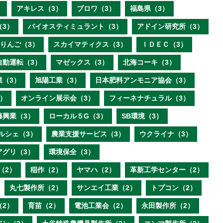
）
アキレス（3）
ブロワ（3）
福島県（3）
（3）
バイオスティミュラント（3）
アドイン研究所（3）
りんご（3）
スカイマティクス（3）
ＩＤＥＣ（3）
自動運転（3）
マゼックス（3）
北海コーキ（3）
業（3）
旭陽工業（3）
日本肥料アンモニア協会（3）
）
オンライン展示会（3）
フィーネナチュラル（3）
藤興業（3）
ローカル５G（3）
SB環境（3）
ルシェ（3）
農業支援サービス（3）
ウクライナ（3）
アグリ（3）
環境保全（3）
（2）
稲作（2）
ヤマハ（2）
革新工学センター（2）
丸七製作所（2）
サンエイ工業（2）
トプコン（2）
（2）
育苗（2）
電池工業会（2）
永田製作所（2）