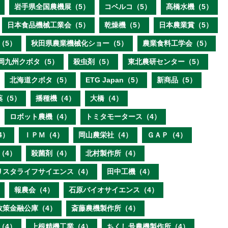
岩手県全国農機展（5）
コベルコ（5）
髙橋水機（5）
日本食品機械工業会（5）
乾燥機（5）
日本農業賞（5）
（5）
秋田県農業機械化ショー（5）
農業食料工学会（5）
岡九州クボタ（5）
殺虫剤（5）
東北農研センター（5）
北海道クボタ（5）
ETG Japan（5）
新商品（5）
薬（5）
播種機（4）
大橋（4）
ロボット農機（4）
トミタモータース（4）
4）
ＩＰＭ（4）
岡山農栄社（4）
ＧＡＰ（4）
（4）
殺菌剤（4）
北村製作所（4）
リスタライフサイエンス（4）
田中工機（4）
報農会（4）
石原バイオサイエンス（4）
政策金融公庫（4）
斎藤農機製作所（4）
（4）
上根精機工業（4）
ちくし号農機製作所（4）