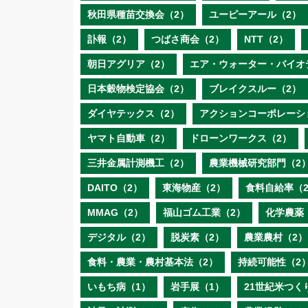
秋田県種苗交換会（2）
ユーピーアール（2）
訃報（2）
つばさ商会（2）
NTT（2）
朝日アグリア（2）
エア・ウォーター・バイオ
日本穀物検定協会（2）
ブレイクスルー（2）
ダイヤテックス（2）
アクションコーポレーシ
ヤマト自動車（2）
ドローンワークス（2）
三井金属計測機工（2）
農業機械研究部門（2
DAITO（2）
東海物産（2）
食料自給率（
MMAG（2）
福山ゴム工業（2）
化学農薬
デジタル（2）
脱炭素（2）
農業農村（2）
食料・農業・農村基本法（2）
持続可能性（2
いもち病（1）
岩手展（1）
21世紀米つく