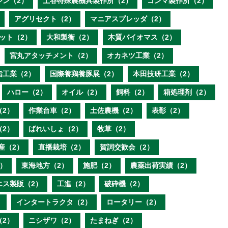
ジン（2）
土谷特殊農機具製作所（2）
コンマ製作所（2）
アグリセクト（2）
マニアスプレッダ（2）
ット（2）
大和製衡（2）
木質バイオマス（2）
宮丸アタッチメント（2）
オカネツ工業（2）
脂工業（2）
国際養鶏養豚展（2）
本田技研工業（2）
ハロー（2）
オイル（2）
飼料（2）
箱処理剤（2）
（2）
作業台車（2）
土佐農機（2）
表彰（2）
（2）
ばれいしょ（2）
牧草（2）
産（2）
直播栽培（2）
賀詞交歓会（2）
）
東海地方（2）
施肥（2）
農薬出荷実績（2）
エス製販（2）
工進（2）
破砕機（2）
）
インタートラクタ（2）
ロータリー（2）
（2）
ニシザワ（2）
たまねぎ（2）