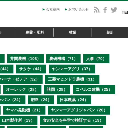
会社案内
お問い合わせ
TE
集
農薬・肥料
林業
統計
）
井関農機（106）
農研機構（71）
人事（70）
44）
サタケ（44）
ヤンマーアグリ（37）
バーナ・ゼノア（32）
三菱マヒンドラ農機（31）
オーレック（28）
諸岡（28）
コベルコ建機（25）
ャパン（24）
肥料（24）
日本農薬（24）
ヤマハ発動機（21）
ヤンマーアグリジャパン（20）
山本製作所（19）
食の安全を科学で検証する（19）