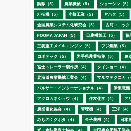
防除（5）
農業機械（5）
ショーシン（5）
刈払機（5）
小橋工業（5）
ヤハタ（5）
全国農業システム化研究会（5）
古河ユニック
FOOMA JAPAN（5）
日農機製工（5）
福
三菱重工メイキエンジン（5）
フジ鋼業（5）
ロボテック（5）
岩手県農業特集（5）
農
冨士トレーラー製作所（4）
タイショー（4）
北海道農業機械工業会（4）
マルマテクニカ（
パルサー・インターナショナル（4）
伊東電機
アグロカネショウ（4）
住友化学（4）
ア
農業電化協会（4）
管理機（4）
三洋（4）
みちのくクボタ（4）
金子農機（4）
日本
米・食味鑑定士協会（4）
全国複合肥料工業会