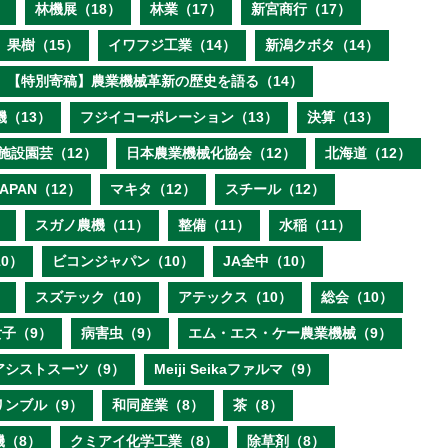
）
林機展（18）
林業（17）
新宮商行（17）
果樹（15）
イワフジ工業（14）
新潟クボタ（14）
【特別寄稿】農業機械革新の歴史を語る（14）
機（13）
フジイコーポレーション（13）
決算（13）
施設園芸（12）
日本農業機械化協会（12）
北海道（12）
 JAPAN（12）
マキタ（12）
スチール（12）
）
スガノ農機（11）
整備（11）
水稲（11）
0）
ビコンジャパン（10）
JA全中（10）
）
スズテック（10）
アテックス（10）
総会（10）
子（9）
病害虫（9）
エム・エス・ケー農業機械（9）
アシストスーツ（9）
Meiji Seikaファルマ（9）
リンブル（9）
和同産業（8）
茶（8）
機（8）
クミアイ化学工業（8）
除草剤（8）