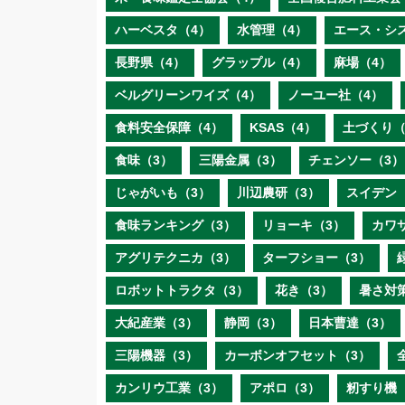
ハーベスタ（4）
水管理（4）
エース・シ
長野県（4）
グラップル（4）
麻場（4）
ベルグリーンワイズ（4）
ノーユー社（4）
食料安全保障（4）
KSAS（4）
土づくり（
食味（3）
三陽金属（3）
チェンソー（3）
じゃがいも（3）
川辺農研（3）
スイデン
食味ランキング（3）
リョーキ（3）
カワ
アグリテクニカ（3）
ターフショー（3）
ロボットトラクタ（3）
花き（3）
暑さ対
大紀産業（3）
静岡（3）
日本曹達（3）
三陽機器（3）
カーボンオフセット（3）
カンリウ工業（3）
アポロ（3）
籾すり機