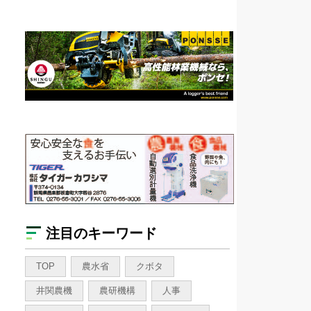
注目のキーワード
TOP
農水省
クボタ
井関農機
農研機構
人事