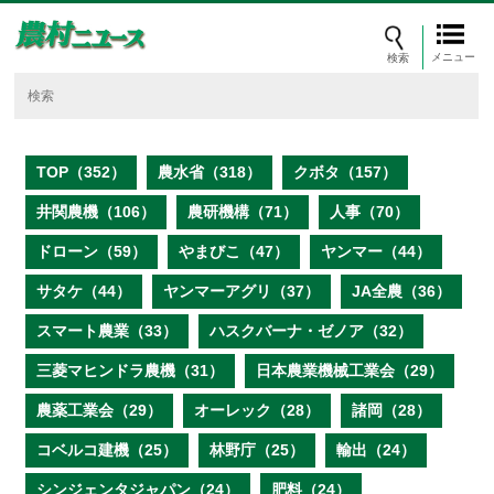
メニュー
TOP（352）
農水省（318）
クボタ（157）
井関農機（106）
農研機構（71）
人事（70）
ドローン（59）
やまびこ（47）
ヤンマー（44）
サタケ（44）
ヤンマーアグリ（37）
JA全農（36）
スマート農業（33）
ハスクバーナ・ゼノア（32）
三菱マヒンドラ農機（31）
日本農業機械工業会（29）
農薬工業会（29）
オーレック（28）
諸岡（28）
コベルコ建機（25）
林野庁（25）
輸出（24）
シンジェンタジャパン（24）
肥料（24）