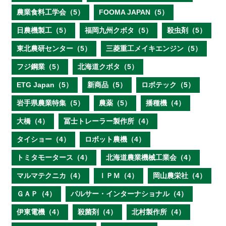
農業食料工学会（5）
FOOMA JAPAN（5）
日農機製工（5）
福岡九州クボタ（5）
殺虫剤（5）
東北農研センター（5）
三菱重工メイキエンジン（5）
フジ鋼業（5）
北海道クボタ（5）
ETG Japan（5）
新商品（5）
ロボテック（5）
岩手県農業特集（5）
農薬（5）
播種機（4）
大橋（4）
冨士トレーラー製作所（4）
タイショー（4）
ロボット農機（4）
トミタモータース（4）
北海道農業機械工業会（4）
マルマテクニカ（4）
ＩＰＭ（4）
岡山農栄社（4）
ＧＡＰ（4）
パルサー・インターナショナル（4）
伊東電機（4）
殺菌剤（4）
北村製作所（4）