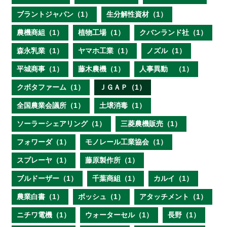
ブラントジャパン（1）
生分解性資材（1）
農機商組（1）
植物工場（1）
クバンランド社（1）
森永乳業（1）
ヤマホ工業（1）
ノズル（1）
平城商事（1）
藤木農機（1）
人事異動 （1）
クボタファーム（1）
ＪＧＡＰ（1）
全国農業会議所（1）
土壌消毒（1）
ソーラーシェアリング（1）
三菱農機販売（1）
フォワーダ（1）
モノレール工業協会（1）
スプレーヤ（1）
藤原製作所（1）
ブルドーザー（1）
千葉商組（1）
カルイ（1）
農業白書（1）
ボッシュ（1）
アタッチメント（1）
ニチワ電機（1）
ウォーターセル（1）
長野（1）