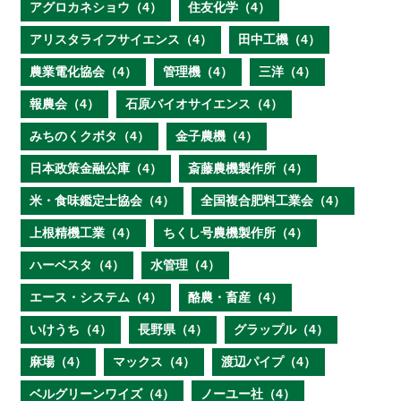
アグロカネショウ（4）
住友化学（4）
アリスタライフサイエンス（4）
田中工機（4）
農業電化協会（4）
管理機（4）
三洋（4）
報農会（4）
石原バイオサイエンス（4）
みちのくクボタ（4）
金子農機（4）
日本政策金融公庫（4）
斎藤農機製作所（4）
米・食味鑑定士協会（4）
全国複合肥料工業会（4）
上根精機工業（4）
ちくし号農機製作所（4）
ハーベスタ（4）
水管理（4）
エース・システム（4）
酪農・畜産（4）
いけうち（4）
長野県（4）
グラップル（4）
麻場（4）
マックス（4）
渡辺パイプ（4）
ベルグリーンワイズ（4）
ノーユー社（4）