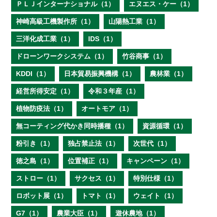
ＰＬＪインターナショナル（1）
エヌエス・ケー（1）
神崎高級工機製作所（1）
山陽熱工業（1）
三洋化成工業（1）
IDS（1）
ドローンワークシステム（1）
竹谷商事（1）
KDDI（1）
日本貿易振興機構（1）
農林業（1）
経営所得安定（1）
令和３年産（1）
植物防疫法（1）
オートモア（1）
無コーティング代かき同時播種（1）
資源循環（1）
粉引き（1）
独占禁止法（1）
次世代（1）
徳之島（1）
位置補正（1）
キャンペーン（1）
ストロー（1）
サクセス（1）
特別仕様（1）
ロボット展（1）
トマト（1）
ウェイト（1）
G7（1）
農業大臣（1）
遊休農地（1）