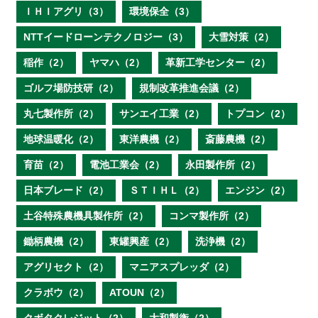
ＩＨＩアグリ（3）
環境保全（3）
NTTイードローンテクノロジー（3）
大雪対策（2）
稲作（2）
ヤマハ（2）
革新工学センター（2）
ゴルフ場防技研（2）
規制改革推進会議（2）
丸七製作所（2）
サンエイ工業（2）
トプコン（2）
地球温暖化（2）
東洋農機（2）
斎藤農機（2）
育苗（2）
電池工業会（2）
永田製作所（2）
日本ブレード（2）
ＳＴＩＨＬ（2）
エンジン（2）
土谷特殊農機具製作所（2）
コンマ製作所（2）
鋤柄農機（2）
東罐興産（2）
洗浄機（2）
アグリセクト（2）
マニアスプレッダ（2）
クラボウ（2）
ATOUN（2）