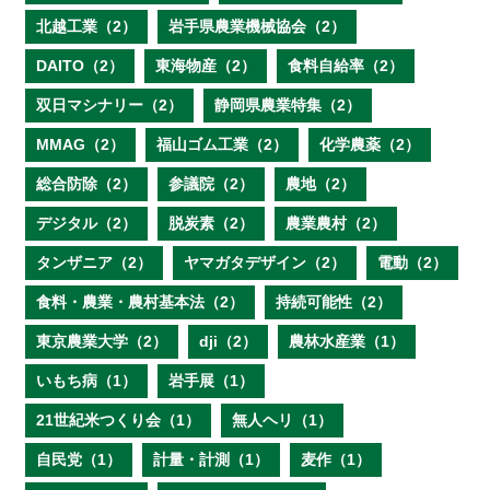
北越工業（2）
岩手県農業機械協会（2）
DAITO（2）
東海物産（2）
食料自給率（2）
双日マシナリー（2）
静岡県農業特集（2）
MMAG（2）
福山ゴム工業（2）
化学農薬（2）
総合防除（2）
参議院（2）
農地（2）
デジタル（2）
脱炭素（2）
農業農村（2）
タンザニア（2）
ヤマガタデザイン（2）
電動（2）
食料・農業・農村基本法（2）
持続可能性（2）
東京農業大学（2）
dji（2）
農林水産業（1）
いもち病（1）
岩手展（1）
21世紀米つくり会（1）
無人ヘリ（1）
自民党（1）
計量・計測（1）
麦作（1）