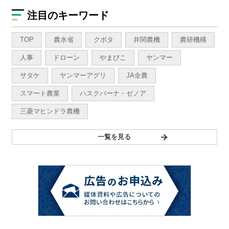
注目のキーワード
TOP
農水省
クボタ
井関農機
農研機構
人事
ドローン
やまびこ
ヤンマー
サタケ
ヤンマーアグリ
JA全農
スマート農業
ハスクバーナ・ゼノア
三菱マヒンドラ農機
一覧を見る