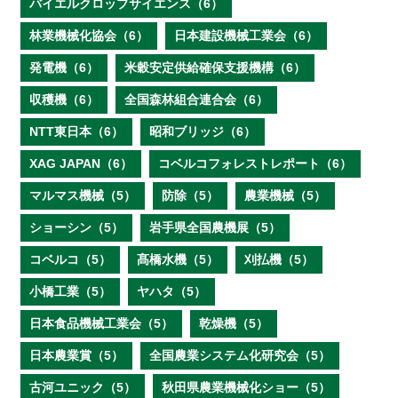
バイエルクロップサイエンス（6）
林業機械化協会（6）
日本建設機械工業会（6）
発電機（6）
米穀安定供給確保支援機構（6）
収穫機（6）
全国森林組合連合会（6）
NTT東日本（6）
昭和ブリッジ（6）
XAG JAPAN（6）
コベルコフォレストレポート（6）
マルマス機械（5）
防除（5）
農業機械（5）
ショーシン（5）
岩手県全国農機展（5）
コベルコ（5）
髙橋水機（5）
刈払機（5）
小橋工業（5）
ヤハタ（5）
日本食品機械工業会（5）
乾燥機（5）
日本農業賞（5）
全国農業システム化研究会（5）
古河ユニック（5）
秋田県農業機械化ショー（5）