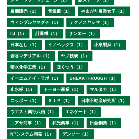
スマートフードチェーン（1）
薪ストーブ（1）
農機販売（1）
電気柵（1）
やまがた農業女子（1）
ウィンブルヤマグチ（1）
テクノスヤシマ（1）
IIJ（1）
計量機（1）
サンエー（1）
日本なし（1）
イノベックス（1）
小泉製麻（1）
岩谷マテリアル（1）
ヤノ技研（1）
積水化学工業（1）
ほくつう（1）
イーエムアイ・ラボ（1）
BREAKTHROUGH（1）
止水板（1）
トーヨー産業（1）
マルタカ（1）
ニッポー（1）
ＳＩＰ（1）
日本不動産研究所（1）
ウエスト興行八頭（1）
エネゲート（1）
ユアサ商事（1）
和光商事（1）
日亜鋼業（1）
NPシステム開発（1）
デンソー（1）