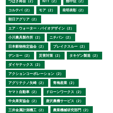
つばさ商会（2）
NTT（2）
熱中症（2）
コルテバ（2）
モア（2）
発明表彰（2）
朝日アグリア（2）
エア・ウォーター・バイオデザイン（2）
小川農具製作所（2）
ニチバン（2）
日本穀物検定協会（2）
ブレイクスルー（2）
デンヨー（2）
災害対策（2）
タキゲン製造（2）
ダイヤテックス（2）
アクションコーポレーション（2）
アグリテクノ矢崎（2）
青梅産業（2）
ヤマト自動車（2）
ドローンワークス（2）
中央果実協会（2）
唐沢農機サービス（2）
三井金属計測機工（2）
農業機械研究部門（2）