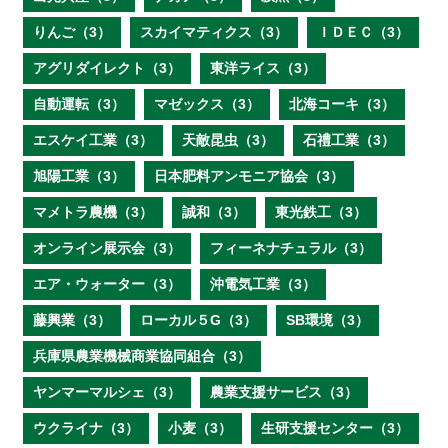
りんご（3）
スカイマティクス（3）
ＩＤＥＣ（3）
アグリダイレクト（3）
東洋ライス（3）
自動運転（3）
マゼックス（3）
北海コーキ（3）
エスケイ工業（3）
天敵昆虫（3）
石禮工業（3）
旭陽工業（3）
日本肥料アンモニア協会（3）
マメトラ農機（3）
誠和（3）
東光鉄工（3）
オンライン展示会（3）
フィーネナチュラル（3）
エア・ウォーター（3）
沖電気工業（3）
藤興業（3）
ローカル５G（3）
SB環境（3）
兵庫県農業機械商業協同組合（3）
ヤンマーマルシェ（3）
農業支援サービス（3）
ウクライナ（3）
小麦（3）
生研支援センター（3）