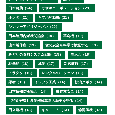
日本農薬（24）
ササキコーポレーション（23）
ホンダ（21）
ヤマハ発動機（21）
ヤンマーアグリジャパン（20）
日本陸用内燃機関協会（19）
草刈機（19）
山本製作所（19）
食の安全を科学で検証する（19）
みどりの食料システム戦略（19）
展示会（18）
林機展（18）
林業（17）
新宮商行（17）
トラクタ（16）
レンタルのニッケン（16）
果樹（15）
イワフジ工業（14）
新潟クボタ（14）
日本植物防疫協会（14）
農作業安全（14）
【特別寄稿】農業機械革新の歴史を語る（14）
日立建機（13）
キャニコム（13）
静岡製機（13）