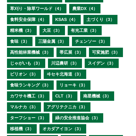
草刈り・除草ワールド（4）
農業DX（4）
食料安全保障（4）
KSAS（4）
土づくり（3）
精米機（3）
大豆（3）
有光工業（3）
食味（3）
三陽金属（3）
チェンソー（3）
高性能林業機械（3）
帯広展（3）
可変施肥（3）
じゃがいも（3）
川辺農研（3）
スイデン（3）
ピリオン（3）
ヰセキ北海道（3）
食味ランキング（3）
リョーキ（3）
カワサキ機工（3）
CLT（3）
南星機械（3）
マルナカ（3）
アグリテクニカ（3）
ターフショー（3）
緑の安全推進協会（3）
移植機（3）
オカダアイヨン（3）