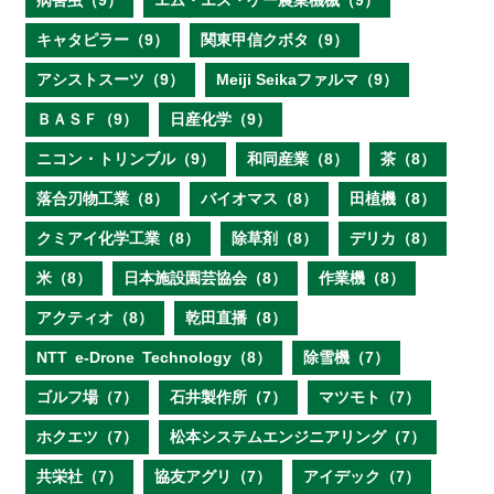
病害虫（9）
エム・エス・ケー農業機械（9）
キャタピラー（9）
関東甲信クボタ（9）
アシストスーツ（9）
Meiji Seikaファルマ（9）
ＢＡＳＦ（9）
日産化学（9）
ニコン・トリンブル（9）
和同産業（8）
茶（8）
落合刃物工業（8）
バイオマス（8）
田植機（8）
クミアイ化学工業（8）
除草剤（8）
デリカ（8）
米（8）
日本施設園芸協会（8）
作業機（8）
アクティオ（8）
乾田直播（8）
NTT e‐Drone Technology（8）
除雪機（7）
ゴルフ場（7）
石井製作所（7）
マツモト（7）
ホクエツ（7）
松本システムエンジニアリング（7）
共栄社（7）
協友アグリ（7）
アイデック（7）