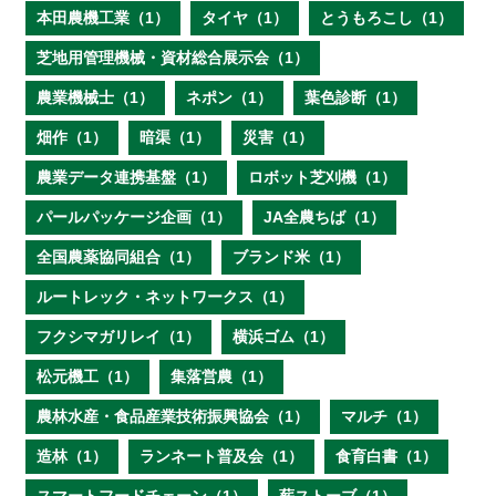
本田農機工業（1）
タイヤ（1）
とうもろこし（1）
芝地用管理機械・資材総合展示会（1）
農業機械士（1）
ネポン（1）
葉色診断（1）
畑作（1）
暗渠（1）
災害（1）
農業データ連携基盤（1）
ロボット芝刈機（1）
パールパッケージ企画（1）
JA全農ちば（1）
全国農薬協同組合（1）
ブランド米（1）
ルートレック・ネットワークス（1）
フクシマガリレイ（1）
横浜ゴム（1）
松元機工（1）
集落営農（1）
農林水産・食品産業技術振興協会（1）
マルチ（1）
造林（1）
ランネート普及会（1）
食育白書（1）