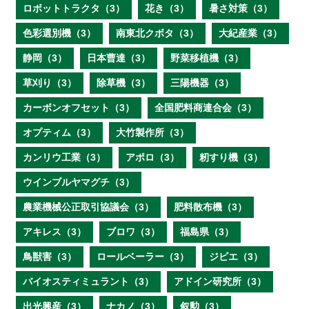
ロボットトラクタ（3）
花き（3）
暑さ対策（3）
色彩選別機（3）
南東北クボタ（3）
大紀産業（3）
静岡（3）
日本曹達（3）
野菜移植機（3）
草刈り（3）
除草機（3）
三陽機器（3）
カーボンオフセット（3）
全国肥料商連合会（3）
オプティム（3）
大竹製作所（3）
カンリウ工業（3）
アポロ（3）
籾すり機（3）
ウインブルヤマグチ（3）
農業機械公正取引協議会（3）
肥料散布機（3）
アキレス（3）
ブロワ（3）
福島県（3）
鳥獣害（3）
ロールベーラー（3）
ジビエ（3）
バイオスティミュラント（3）
アドイン研究所（3）
出光興産（3）
ナカノ（3）
叙勲（3）