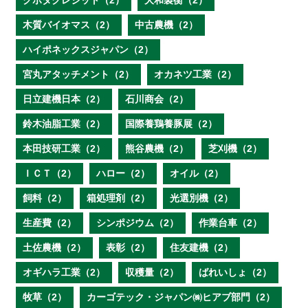
クボタクレジット（2）
大和製衡（2）
木質バイオマス（2）
中古農機（2）
ハイポネックスジャパン（2）
宮丸アタッチメント（2）
オカネツ工業（2）
日立建機日本（2）
石川商会（2）
鈴木油脂工業（2）
国際養鶏養豚展（2）
本田技研工業（2）
熊谷農機（2）
芝刈機（2）
ＩＣＴ（2）
ハロー（2）
オイル（2）
飼料（2）
箱処理剤（2）
光選別機（2）
生産費（2）
シンポジウム（2）
作業台車（2）
土佐農機（2）
表彰（2）
住友建機（2）
オギハラ工業（2）
収穫量（2）
ばれいしょ（2）
牧草（2）
カーゴテック・ジャパン㈱ヒアブ部門（2）