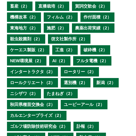
畜産（2）
直播栽培（2）
賀詞交歓会（2）
機構改革（2）
フィルム（2）
作付面積（2）
東海地方（2）
施肥（2）
農薬出荷実績（2）
殺虫殺菌剤（2）
啓文社製作所（2）
ケーエス製販（2）
工進（2）
破砕機（2）
NEW環境展（2）
AI（2）
フルタ電機（2）
インタートラクタ（2）
ロータリー（2）
ロールクリエート（2）
選別機（2）
新潟（2）
ニシザワ（2）
たまねぎ（2）
秋田県種苗交換会（2）
ユーピーアール（2）
カルエンタープライズ（2）
ゴルフ場防除技術研究会（2）
訃報（2）