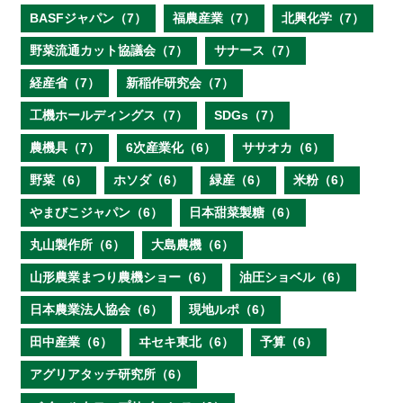
BASFジャパン（7）
福農産業（7）
北興化学（7）
野菜流通カット協議会（7）
サナース（7）
経産省（7）
新稲作研究会（7）
工機ホールディングス（7）
SDGs（7）
農機具（7）
6次産業化（6）
ササオカ（6）
野菜（6）
ホソダ（6）
緑産（6）
米粉（6）
やまびこジャパン（6）
日本甜菜製糖（6）
丸山製作所（6）
大島農機（6）
山形農業まつり農機ショー（6）
油圧ショベル（6）
日本農業法人協会（6）
現地ルポ（6）
田中産業（6）
ヰセキ東北（6）
予算（6）
アグリアタッチ研究所（6）