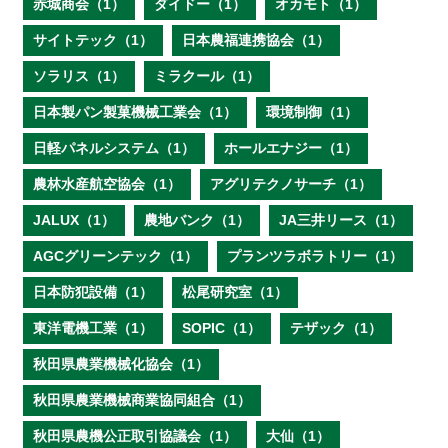
赤城商会（1）
ダイドー（1）
オカモト（1）
サイトテック（1）
日本農福連携協会（1）
ソラリス（1）
ミラクール（1）
日本製パン製菓機械工業会（1）
環境制御（1）
日軽パネルシステム（1）
ホールエナジー（1）
農林水産航空協会（1）
アグリテクノサーチ（1）
JALUX（1）
農地バンク（1）
JA三井リース（1）
AGCグリーンテック（1）
プランツラボラトリー（1）
日本防犯設備（1）
松尾研究室（1）
東洋電機工業（1）
SOPIC（1）
テザック（1）
秋田県農業機械化協会（1）
秋田県農業機械商業協同組合（1）
秋田県農機公正取引協議会（1）
大仙（1）