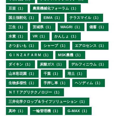
豆苗（1）
農業機械化フォーラム（1）
国土強靭化（1）
EIMA（1）
テラスマイル（1）
三生（1）
茨城県（1）
WAGRI（1）
備蓄（1）
水素（1）
VR（1）
かんしょ（1）
さつまいも（1）
シャープ（1）
エアロセンス（1）
ＧＩＮＺＡＦＡＲＭ（1）
MSK農機（1）
ダイキン（1）
炭酸ガス（1）
デルフィニウム（1）
山本彩花園（1）
千葉（1）
培土（1）
生物多様性（1）
手押し車（1）
ヘソディム（1）
ＮＴＴアグリテクノロジー（1）
三井化学クロップ＆ライフソリューション（1）
真吟（1）
一輪管理機（1）
G-MAX（1）