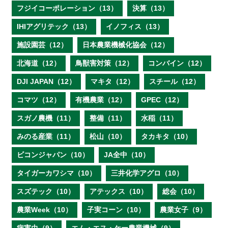
フジイコーポレーション（13）
決算（13）
IHIアグリテック（13）
イノフィス（13）
施設園芸（12）
日本農業機械化協会（12）
北海道（12）
鳥獣害対策（12）
コンバイン（12）
DJI JAPAN（12）
マキタ（12）
スチール（12）
コマツ（12）
有機農業（12）
GPEC（12）
スガノ農機（11）
整備（11）
水稲（11）
みのる産業（11）
松山（10）
タカキタ（10）
ビコンジャパン（10）
JA全中（10）
タイガーカワシマ（10）
三井化学アグロ（10）
スズテック（10）
アテックス（10）
総会（10）
農業Week（10）
子実コーン（10）
農業女子（9）