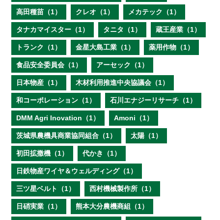
高田種苗（1）
クレオ（1）
メカテック（1）
タナカマイスター（1）
タニタ（1）
蔵王産業（1）
トランク（1）
金星大島工業（1）
薬用作物（1）
食品安全委員会（1）
アーセック（1）
日本物産（1）
木材利用推進中央協議会（1）
和コーポレーション（1）
石川エナジーリサーチ（1）
DMM Agri Inovation（1）
Amoni（1）
茨城県農機具商業協同組合（1）
太陽（1）
初田拡撒機（1）
代かき（1）
日鉄物産ワイヤ＆ウェルディング（1）
三ツ星ベルト（1）
西村機械製作所（1）
日硝実業（1）
熊本大分農機商組（1）