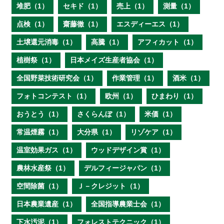
堆肥（1）
セキド（1）
売上（1）
測量（1）
点検（1）
齋藤徹（1）
エスディーエス（1）
土壌還元消毒（1）
高騰（1）
アフィカット（1）
植樹祭（1）
日本メイズ生産者協会（1）
全国野菜技術研究会（1）
作業管理（1）
酒米（1）
フォトコンテスト（1）
欧州（1）
ひまわり（1）
おうとう（1）
さくらんぼ（1）
米価（1）
常温煙霧（1）
大分県（1）
リゾケア（1）
温室効果ガス（1）
ウッドデザイン賞（1）
農林水産祭（1）
デルフィージャパン（1）
空間除菌（1）
Ｊ－クレジット（1）
日本農業遺産（1）
全国指導農業士会（1）
下水汚泥（1）
フォレストテクニック（1）