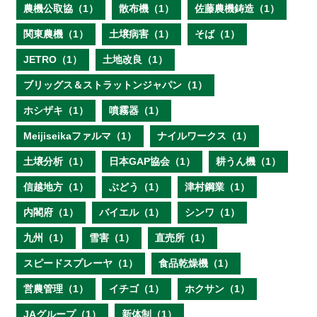
農機公取協（1）
散布機（1）
佐藤農機鋳造（1）
関東農機（1）
土壌病害（1）
そば（1）
JETRO（1）
土地改良（1）
ブリッグス＆ストラットンジャパン（1）
ホシザキ（1）
噴霧器（1）
Meijiseikaファルマ（1）
ナイルワークス（1）
土壌分析（1）
日本GAP協会（1）
耕うん機（1）
信越地方（1）
ぶどう（1）
津村鋼業（1）
内閣府（1）
バイエル（1）
シンワ（1）
九州（1）
雪害（1）
直売所（1）
スピードスプレーヤ（1）
食品乾燥機（1）
営農管理（1）
イチゴ（1）
ホクサン（1）
JAグループ（1）
新体制（1）