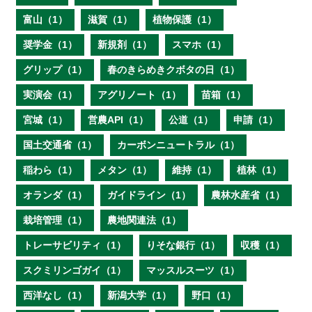
富山（1）
滋賀（1）
植物保護（1）
奨学金（1）
新規剤（1）
スマホ（1）
グリップ（1）
春のきらめきクボタの日（1）
実演会（1）
アグリノート（1）
苗箱（1）
宮城（1）
営農API（1）
公道（1）
申請（1）
国土交通省（1）
カーボンニュートラル（1）
稲わら（1）
メタン（1）
維持（1）
植林（1）
オランダ（1）
ガイドライン（1）
農林水産省（1）
栽培管理（1）
農地関連法（1）
トレーサビリティ（1）
りそな銀行（1）
収穫（1）
スクミリンゴガイ（1）
マッスルスーツ（1）
西洋なし（1）
新潟大学（1）
野口（1）