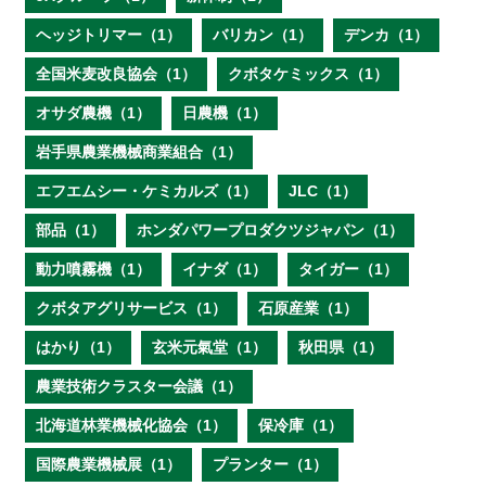
ヘッジトリマー（1）
バリカン（1）
デンカ（1）
全国米麦改良協会（1）
クボタケミックス（1）
オサダ農機（1）
日農機（1）
岩手県農業機械商業組合（1）
エフエムシー・ケミカルズ（1）
JLC（1）
部品（1）
ホンダパワープロダクツジャパン（1）
動力噴霧機（1）
イナダ（1）
タイガー（1）
クボタアグリサービス（1）
石原産業（1）
はかり（1）
玄米元氣堂（1）
秋田県（1）
農業技術クラスター会議（1）
北海道林業機械化協会（1）
保冷庫（1）
国際農業機械展（1）
プランター（1）