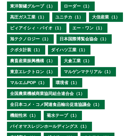
東洋製罐グループ（1）
ローダー（1）
高圧ガス工業（1）
ユニチカ（1）
大信産業（1）
ピィアイシィ・バイオ（1）
エー・ワン（1）
旭テクノロジー（1）
日本国際博覧会協会（1）
クボタ計装（1）
ダイハツ工業（1）
農畜産業振興機構（1）
大倉工業（1）
東京エレクトロン（1）
マルゲンマテリアル（1）
マルエムPOP（1）
環境省（1）
全国農業機械商業協同組合連合会（1）
全日本コメ・コメ関連食品輸出促進協議会（1）
機能性米（1）
菊水テープ（1）
バイオマスレジンホールディングス（1）