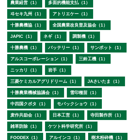
農業経営（1）
多面的機能支払（1）
ヰセキ九州（1）
アトリエケー（1）
十勝農機協（1）
全国農業改良普及協会（1）
JAPIC（1）
ネギ（1）
調製機（1）
十勝農機（1）
バッテリー（1）
サンポット（1）
アルスコーポレーション（1）
三鈴工機（1）
ニッカリ（1）
岩手（1）
三菱ケミカルアグリドリーム（1）
JAさいたま（1）
十勝農業機械協議会（1）
雪印種苗（1）
中四国クボタ（1）
モバックショウ（1）
麦作共励会（1）
日本工営（1）
寺田製作所（1）
雑草防除（1）
ケツト科学研究所（1）
FOODEX（1）
アルインコ（1）
樹木粉砕機（1）