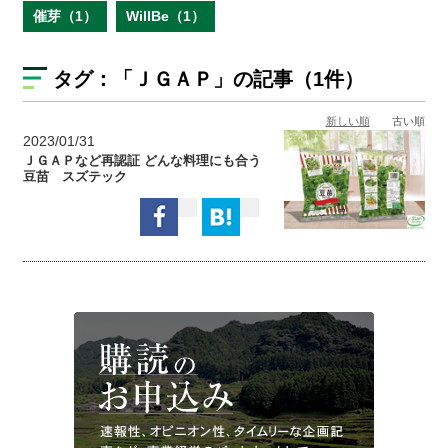
催芽（1）
WillBe（1）
タグ：
「ＪＧＡＰ」
の記事（1件）
新しい順
古い順
2023/01/31
ＪＧＡＰなど再認証 どんな料理にも合う
豆苗 スズテック