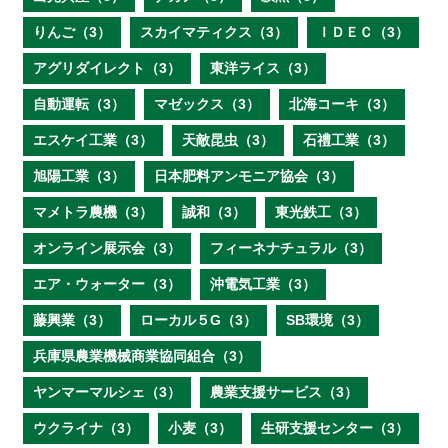
りんご（3）
スカイマティクス（3）
ＩＤＥＣ（3）
アグリダイレクト（3）
東洋ライス（3）
自動運転（3）
マゼックス（3）
北海コーキ（3）
エスケイ工業（3）
天敵昆虫（3）
石禮工業（3）
旭陽工業（3）
日本肥料アンモニア協会（3）
マメトラ農機（3）
誠和（3）
東光鉄工（3）
オンライン展示会（3）
フィーネナチュラル（3）
エア・ウォーター（3）
沖電気工業（3）
藤興業（3）
ローカル５G（3）
SB環境（3）
兵庫県農業機械商業協同組合（3）
ヤンマーマルシェ（3）
農業支援サービス（3）
ウクライナ（3）
小麦（3）
生研支援センター（3）