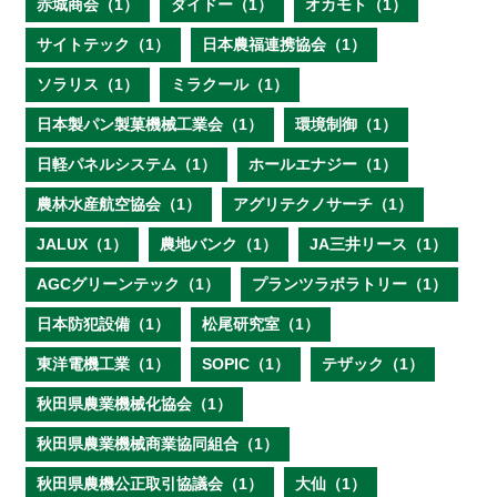
赤城商会（1）
ダイドー（1）
オカモト（1）
サイトテック（1）
日本農福連携協会（1）
ソラリス（1）
ミラクール（1）
日本製パン製菓機械工業会（1）
環境制御（1）
日軽パネルシステム（1）
ホールエナジー（1）
農林水産航空協会（1）
アグリテクノサーチ（1）
JALUX（1）
農地バンク（1）
JA三井リース（1）
AGCグリーンテック（1）
プランツラボラトリー（1）
日本防犯設備（1）
松尾研究室（1）
東洋電機工業（1）
SOPIC（1）
テザック（1）
秋田県農業機械化協会（1）
秋田県農業機械商業協同組合（1）
秋田県農機公正取引協議会（1）
大仙（1）