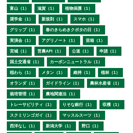
富山（1）
滋賀（1）
植物保護（1）
奨学金（1）
新規剤（1）
スマホ（1）
グリップ（1）
春のきらめきクボタの日（1）
実演会（1）
アグリノート（1）
苗箱（1）
宮城（1）
営農API（1）
公道（1）
申請（1）
国土交通省（1）
カーボンニュートラル（1）
稲わら（1）
メタン（1）
維持（1）
植林（1）
オランダ（1）
ガイドライン（1）
農林水産省（1）
栽培管理（1）
農地関連法（1）
トレーサビリティ（1）
りそな銀行（1）
収穫（1）
スクミリンゴガイ（1）
マッスルスーツ（1）
西洋なし（1）
新潟大学（1）
野口（1）