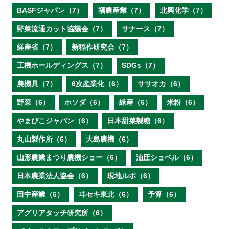
BASFジャパン（7）
福農産業（7）
北興化学（7）
野菜流通カット協議会（7）
サナース（7）
経産省（7）
新稲作研究会（7）
工機ホールディングス（7）
SDGs（7）
農機具（7）
6次産業化（6）
ササオカ（6）
野菜（6）
ホソダ（6）
緑産（6）
米粉（6）
やまびこジャパン（6）
日本甜菜製糖（6）
丸山製作所（6）
大島農機（6）
山形農業まつり農機ショー（6）
油圧ショベル（6）
日本農業法人協会（6）
現地ルポ（6）
田中産業（6）
ヰセキ東北（6）
予算（6）
アグリアタッチ研究所（6）