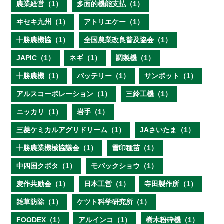
農業経営（1）
多面的機能支払（1）
ヰセキ九州（1）
アトリエケー（1）
十勝農機協（1）
全国農業改良普及協会（1）
JAPIC（1）
ネギ（1）
調製機（1）
十勝農機（1）
バッテリー（1）
サンポット（1）
アルスコーポレーション（1）
三鈴工機（1）
ニッカリ（1）
岩手（1）
三菱ケミカルアグリドリーム（1）
JAさいたま（1）
十勝農業機械協議会（1）
雪印種苗（1）
中四国クボタ（1）
モバックショウ（1）
麦作共励会（1）
日本工営（1）
寺田製作所（1）
雑草防除（1）
ケツト科学研究所（1）
FOODEX（1）
アルインコ（1）
樹木粉砕機（1）