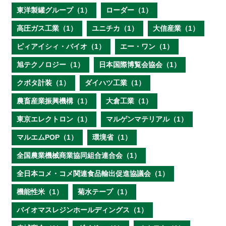
東洋製罐グループ（1）
ローダー（1）
高圧ガス工業（1）
ユニチカ（1）
大信産業（1）
ピィアイシィ・バイオ（1）
エー・ワン（1）
旭テクノロジー（1）
日本国際博覧会協会（1）
クボタ計装（1）
ダイハツ工業（1）
農畜産業振興機構（1）
大倉工業（1）
東京エレクトロン（1）
マルゲンマテリアル（1）
マルエムPOP（1）
環境省（1）
全国農業機械商業協同組合連合会（1）
全日本コメ・コメ関連食品輸出促進協議会（1）
機能性米（1）
菊水テープ（1）
バイオマスレジンホールディングス（1）