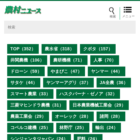
メニュー
TOP（352）
農水省（318）
クボタ（157）
井関農機（106）
農研機構（71）
人事（70）
ドローン（59）
やまびこ（47）
ヤンマー（44）
サタケ（44）
ヤンマーアグリ（37）
JA全農（36）
スマート農業（33）
ハスクバーナ・ゼノア（32）
三菱マヒンドラ農機（31）
日本農業機械工業会（29）
農薬工業会（29）
オーレック（28）
諸岡（28）
コベルコ建機（25）
林野庁（25）
輸出（24）
シンジェンタジャパン（24）
肥料（24）