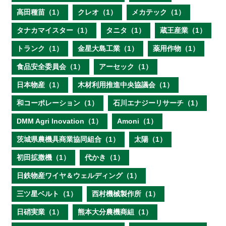
高田種苗（1）
クレオ（1）
メカテック（1）
タナカマイスター（1）
タニタ（1）
蔵王産業（1）
トランク（1）
金星大島工業（1）
薬用作物（1）
食品安全委員会（1）
アーセック（1）
日本物産（1）
木材利用推進中央協議会（1）
和コーポレーション（1）
石川エナジーリサーチ（1）
DMM Agri Inovation（1）
Amoni（1）
茨城県農機具商業協同組合（1）
太陽（1）
初田拡撒機（1）
代かき（1）
日鉄物産ワイヤ＆ウェルディング（1）
三ツ星ベルト（1）
西村機械製作所（1）
日硝実業（1）
熊本大分農機商組（1）