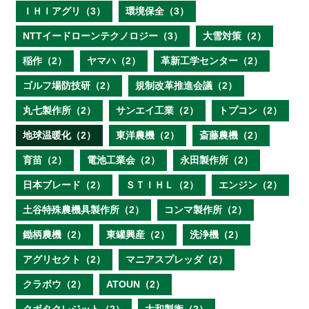
ＩＨＩアグリ（3）
環境保全（3）
NTTイードローンテクノロジー（3）
大雪対策（2）
稲作（2）
ヤマハ（2）
革新工学センター（2）
ゴルフ場防技研（2）
規制改革推進会議（2）
丸七製作所（2）
サンエイ工業（2）
トプコン（2）
地球温暖化（2）
東洋農機（2）
斎藤農機（2）
育苗（2）
電池工業会（2）
永田製作所（2）
日本ブレード（2）
ＳＴＩＨＬ（2）
エンジン（2）
土谷特殊農機具製作所（2）
コンマ製作所（2）
鋤柄農機（2）
東罐興産（2）
洗浄機（2）
アグリセクト（2）
マニアスプレッダ（2）
クラボウ（2）
ATOUN（2）