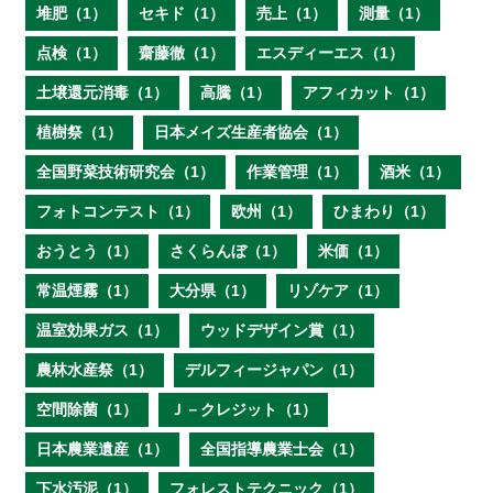
堆肥（1）
セキド（1）
売上（1）
測量（1）
点検（1）
齋藤徹（1）
エスディーエス（1）
土壌還元消毒（1）
高騰（1）
アフィカット（1）
植樹祭（1）
日本メイズ生産者協会（1）
全国野菜技術研究会（1）
作業管理（1）
酒米（1）
フォトコンテスト（1）
欧州（1）
ひまわり（1）
おうとう（1）
さくらんぼ（1）
米価（1）
常温煙霧（1）
大分県（1）
リゾケア（1）
温室効果ガス（1）
ウッドデザイン賞（1）
農林水産祭（1）
デルフィージャパン（1）
空間除菌（1）
Ｊ－クレジット（1）
日本農業遺産（1）
全国指導農業士会（1）
下水汚泥（1）
フォレストテクニック（1）