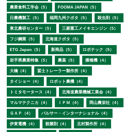
農業食料工学会（5）
FOOMA JAPAN（5）
日農機製工（5）
福岡九州クボタ（5）
殺虫剤（5）
東北農研センター（5）
三菱重工メイキエンジン（5）
フジ鋼業（5）
北海道クボタ（5）
ETG Japan（5）
新商品（5）
ロボテック（5）
岩手県農業特集（5）
農薬（5）
播種機（4）
大橋（4）
冨士トレーラー製作所（4）
タイショー（4）
ロボット農機（4）
トミタモータース（4）
北海道農業機械工業会（4）
マルマテクニカ（4）
ＩＰＭ（4）
岡山農栄社（4）
ＧＡＰ（4）
パルサー・インターナショナル（4）
伊東電機（4）
殺菌剤（4）
北村製作所（4）