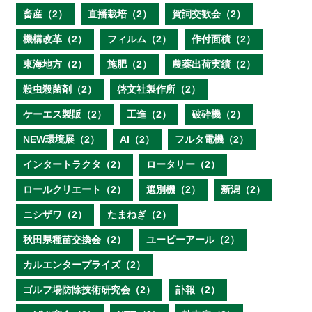
畜産（2）
直播栽培（2）
賀詞交歓会（2）
機構改革（2）
フィルム（2）
作付面積（2）
東海地方（2）
施肥（2）
農薬出荷実績（2）
殺虫殺菌剤（2）
啓文社製作所（2）
ケーエス製販（2）
工進（2）
破砕機（2）
NEW環境展（2）
AI（2）
フルタ電機（2）
インタートラクタ（2）
ロータリー（2）
ロールクリエート（2）
選別機（2）
新潟（2）
ニシザワ（2）
たまねぎ（2）
秋田県種苗交換会（2）
ユーピーアール（2）
カルエンタープライズ（2）
ゴルフ場防除技術研究会（2）
訃報（2）