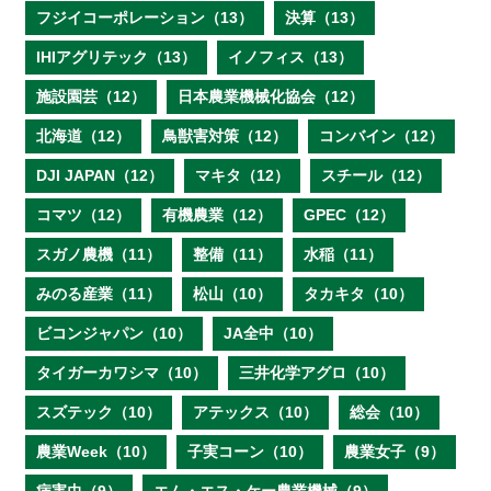
フジイコーポレーション（13）
決算（13）
IHIアグリテック（13）
イノフィス（13）
施設園芸（12）
日本農業機械化協会（12）
北海道（12）
鳥獣害対策（12）
コンバイン（12）
DJI JAPAN（12）
マキタ（12）
スチール（12）
コマツ（12）
有機農業（12）
GPEC（12）
スガノ農機（11）
整備（11）
水稲（11）
みのる産業（11）
松山（10）
タカキタ（10）
ビコンジャパン（10）
JA全中（10）
タイガーカワシマ（10）
三井化学アグロ（10）
スズテック（10）
アテックス（10）
総会（10）
農業Week（10）
子実コーン（10）
農業女子（9）