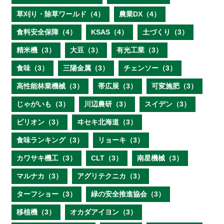
草刈り・除草ワールド（4）
農業DX（4）
食料安全保障（4）
KSAS（4）
土づくり（3）
精米機（3）
大豆（3）
有光工業（3）
食味（3）
三陽金属（3）
チェンソー（3）
高性能林業機械（3）
帯広展（3）
可変施肥（3）
じゃがいも（3）
川辺農研（3）
スイデン（3）
ピリオン（3）
ヰセキ北海道（3）
食味ランキング（3）
リョーキ（3）
カワサキ機工（3）
CLT（3）
南星機械（3）
マルナカ（3）
アグリテクニカ（3）
ターフショー（3）
緑の安全推進協会（3）
移植機（3）
オカダアイヨン（3）