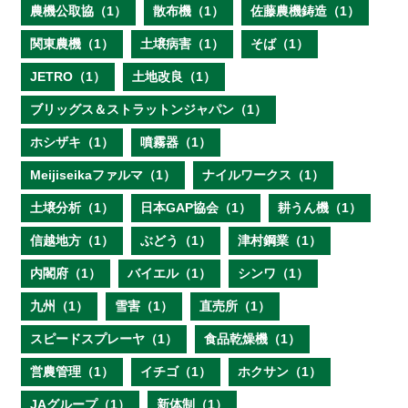
農機公取協（1）
散布機（1）
佐藤農機鋳造（1）
関東農機（1）
土壌病害（1）
そば（1）
JETRO（1）
土地改良（1）
ブリッグス＆ストラットンジャパン（1）
ホシザキ（1）
噴霧器（1）
Meijiseikaファルマ（1）
ナイルワークス（1）
土壌分析（1）
日本GAP協会（1）
耕うん機（1）
信越地方（1）
ぶどう（1）
津村鋼業（1）
内閣府（1）
バイエル（1）
シンワ（1）
九州（1）
雪害（1）
直売所（1）
スピードスプレーヤ（1）
食品乾燥機（1）
営農管理（1）
イチゴ（1）
ホクサン（1）
JAグループ（1）
新体制（1）