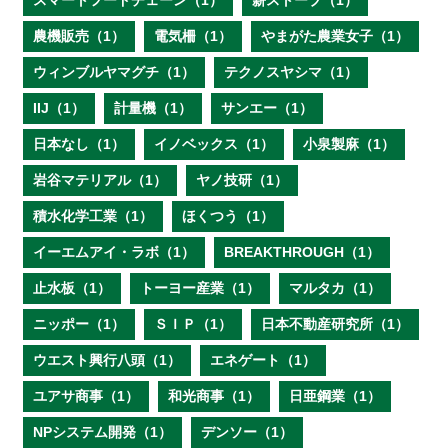
スマートフードチェーン（1）
薪ストーブ（1）
農機販売（1）
電気柵（1）
やまがた農業女子（1）
ウィンブルヤマグチ（1）
テクノスヤシマ（1）
IIJ（1）
計量機（1）
サンエー（1）
日本なし（1）
イノベックス（1）
小泉製麻（1）
岩谷マテリアル（1）
ヤノ技研（1）
積水化学工業（1）
ほくつう（1）
イーエムアイ・ラボ（1）
BREAKTHROUGH（1）
止水板（1）
トーヨー産業（1）
マルタカ（1）
ニッポー（1）
ＳＩＰ（1）
日本不動産研究所（1）
ウエスト興行八頭（1）
エネゲート（1）
ユアサ商事（1）
和光商事（1）
日亜鋼業（1）
NPシステム開発（1）
デンソー（1）