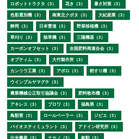
ロボットトラクタ（3）
花き（3）
暑さ対策（3）
色彩選別機（3）
南東北クボタ（3）
大紀産業（3）
静岡（3）
日本曹達（3）
野菜移植機（3）
草刈り（3）
除草機（3）
三陽機器（3）
カーボンオフセット（3）
全国肥料商連合会（3）
オプティム（3）
大竹製作所（3）
カンリウ工業（3）
アポロ（3）
籾すり機（3）
ウインブルヤマグチ（3）
農業機械公正取引協議会（3）
肥料散布機（3）
アキレス（3）
ブロワ（3）
福島県（3）
鳥獣害（3）
ロールベーラー（3）
ジビエ（3）
バイオスティミュラント（3）
アドイン研究所（3）
出光興産（3）
ナカノ（3）
叙勲（3）