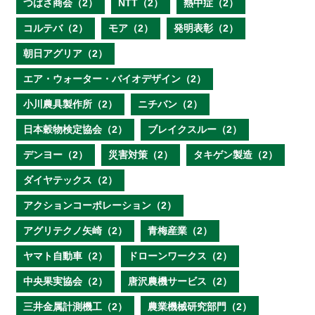
つばさ商会（2）
NTT（2）
熱中症（2）
コルテバ（2）
モア（2）
発明表彰（2）
朝日アグリア（2）
エア・ウォーター・バイオデザイン（2）
小川農具製作所（2）
ニチバン（2）
日本穀物検定協会（2）
ブレイクスルー（2）
デンヨー（2）
災害対策（2）
タキゲン製造（2）
ダイヤテックス（2）
アクションコーポレーション（2）
アグリテクノ矢崎（2）
青梅産業（2）
ヤマト自動車（2）
ドローンワークス（2）
中央果実協会（2）
唐沢農機サービス（2）
三井金属計測機工（2）
農業機械研究部門（2）