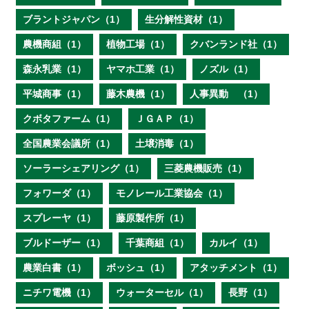
ブラントジャパン（1）
生分解性資材（1）
農機商組（1）
植物工場（1）
クバンランド社（1）
森永乳業（1）
ヤマホ工業（1）
ノズル（1）
平城商事（1）
藤木農機（1）
人事異動 （1）
クボタファーム（1）
ＪＧＡＰ（1）
全国農業会議所（1）
土壌消毒（1）
ソーラーシェアリング（1）
三菱農機販売（1）
フォワーダ（1）
モノレール工業協会（1）
スプレーヤ（1）
藤原製作所（1）
ブルドーザー（1）
千葉商組（1）
カルイ（1）
農業白書（1）
ボッシュ（1）
アタッチメント（1）
ニチワ電機（1）
ウォーターセル（1）
長野（1）