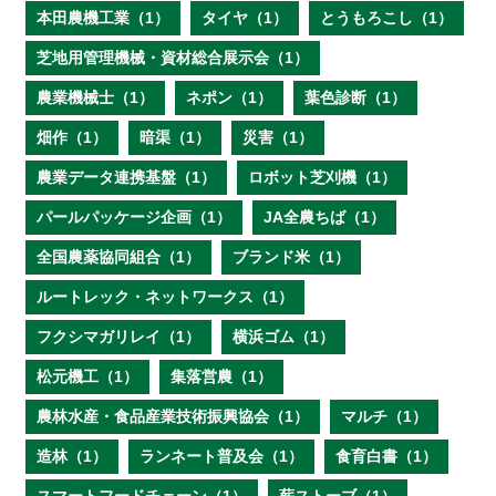
本田農機工業（1）
タイヤ（1）
とうもろこし（1）
芝地用管理機械・資材総合展示会（1）
農業機械士（1）
ネポン（1）
葉色診断（1）
畑作（1）
暗渠（1）
災害（1）
農業データ連携基盤（1）
ロボット芝刈機（1）
パールパッケージ企画（1）
JA全農ちば（1）
全国農薬協同組合（1）
ブランド米（1）
ルートレック・ネットワークス（1）
フクシマガリレイ（1）
横浜ゴム（1）
松元機工（1）
集落営農（1）
農林水産・食品産業技術振興協会（1）
マルチ（1）
造林（1）
ランネート普及会（1）
食育白書（1）