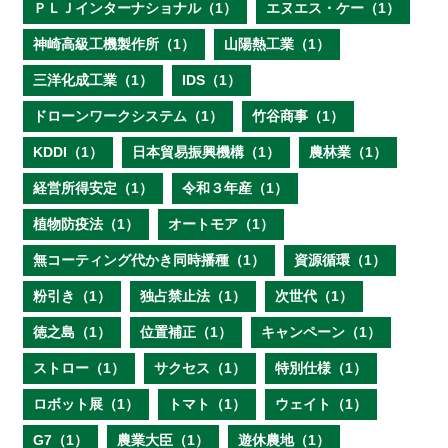
ＰＬＪインターナショナル（1）
エヌエス・ケー（1）
神崎高級工機製作所（1）
山陽熱工業（1）
三洋化成工業（1）
IDS（1）
ドローンワークシステム（1）
竹谷商事（1）
KDDI（1）
日本貿易振興機構（1）
農林業（1）
経営所得安定（1）
令和３年産（1）
植物防疫法（1）
オートモア（1）
無コーティング代かき同時播種（1）
資源循環（1）
粉引き（1）
独占禁止法（1）
次世代（1）
徳之島（1）
位置補正（1）
キャンペーン（1）
ストロー（1）
サクセス（1）
特別仕様（1）
ロボット展（1）
トマト（1）
ウェイト（1）
G7（1）
農業大臣（1）
遊休農地（1）