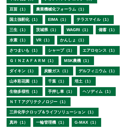
豆苗（1）
農業機械化フォーラム（1）
国土強靭化（1）
EIMA（1）
テラスマイル（1）
三生（1）
茨城県（1）
WAGRI（1）
備蓄（1）
水素（1）
VR（1）
かんしょ（1）
さつまいも（1）
シャープ（1）
エアロセンス（1）
ＧＩＮＺＡＦＡＲＭ（1）
MSK農機（1）
ダイキン（1）
炭酸ガス（1）
デルフィニウム（1）
山本彩花園（1）
千葉（1）
培土（1）
生物多様性（1）
手押し車（1）
ヘソディム（1）
ＮＴＴアグリテクノロジー（1）
三井化学クロップ＆ライフソリューション（1）
真吟（1）
一輪管理機（1）
G-MAX（1）