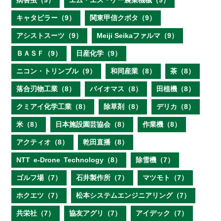
病害虫（9）
エム・エス・ケー農業機械（9）
キャタピラー（9）
関東甲信クボタ（9）
アシストスーツ（9）
Meiji Seikaファルマ（9）
ＢＡＳＦ（9）
日産化学（9）
ニコン・トリンブル（9）
和同産業（8）
茶（8）
落合刃物工業（8）
バイオマス（8）
田植機（8）
クミアイ化学工業（8）
除草剤（8）
デリカ（8）
米（8）
日本施設園芸協会（8）
作業機（8）
アクティオ（8）
乾田直播（8）
NTT e‐Drone Technology（8）
除雪機（7）
ゴルフ場（7）
石井製作所（7）
マツモト（7）
ホクエツ（7）
松本システムエンジニアリング（7）
共栄社（7）
協友アグリ（7）
アイデック（7）