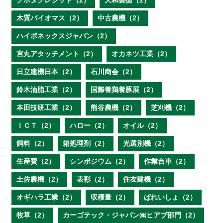
クボタクレジット（2）
大和製衡（2）
木質バイオマス（2）
中古農機（2）
ハイポネックスジャパン（2）
宮丸アタッチメント（2）
オカネツ工業（2）
日立建機日本（2）
石川商会（2）
鈴木油脂工業（2）
国際養鶏養豚展（2）
本田技研工業（2）
熊谷農機（2）
芝刈機（2）
ＩＣＴ（2）
ハロー（2）
オイル（2）
飼料（2）
箱処理剤（2）
光選別機（2）
生産費（2）
シンポジウム（2）
作業台車（2）
土佐農機（2）
表彰（2）
住友建機（2）
オギハラ工業（2）
収穫量（2）
ばれいしょ（2）
牧草（2）
カーゴテック・ジャパン㈱ヒアブ部門（2）