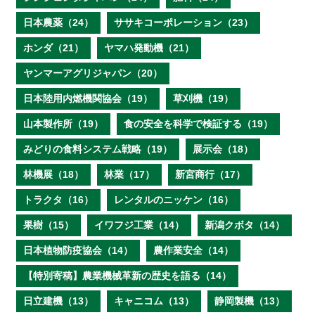
日本農薬（24）
ササキコーポレーション（23）
ホンダ（21）
ヤマハ発動機（21）
ヤンマーアグリジャパン（20）
日本陸用内燃機関協会（19）
草刈機（19）
山本製作所（19）
食の安全を科学で検証する（19）
みどりの食料システム戦略（19）
展示会（18）
林機展（18）
林業（17）
新宮商行（17）
トラクタ（16）
レンタルのニッケン（16）
果樹（15）
イワフジ工業（14）
新潟クボタ（14）
日本植物防疫協会（14）
農作業安全（14）
【特別寄稿】農業機械革新の歴史を語る（14）
日立建機（13）
キャニコム（13）
静岡製機（13）