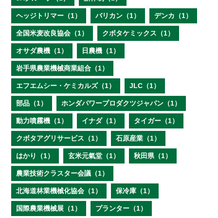
ヘッジトリマー（1）
バリカン（1）
デンカ（1）
全国米麦改良協会（1）
クボタケミックス（1）
オサダ農機（1）
日農機（1）
岩手県農業機械商業組合（1）
エフエムシー・ケミカルズ（1）
JLC（1）
部品（1）
ホンダパワープロダクツジャパン（1）
動力噴霧機（1）
イナダ（1）
タイガー（1）
クボタアグリサービス（1）
石原産業（1）
はかり（1）
玄米元氣堂（1）
秋田県（1）
農業技術クラスター会議（1）
北海道林業機械化協会（1）
保冷庫（1）
国際農業機械展（1）
プランター（1）