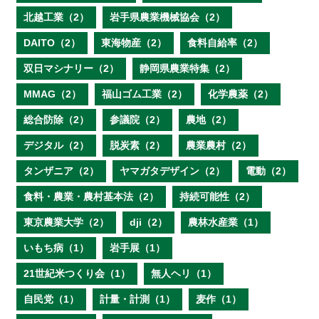
北越工業（2）
岩手県農業機械協会（2）
DAITO（2）
東海物産（2）
食料自給率（2）
双日マシナリー（2）
静岡県農業特集（2）
MMAG（2）
福山ゴム工業（2）
化学農薬（2）
総合防除（2）
参議院（2）
農地（2）
デジタル（2）
脱炭素（2）
農業農村（2）
タンザニア（2）
ヤマガタデザイン（2）
電動（2）
食料・農業・農村基本法（2）
持続可能性（2）
東京農業大学（2）
dji（2）
農林水産業（1）
いもち病（1）
岩手展（1）
21世紀米つくり会（1）
無人ヘリ（1）
自民党（1）
計量・計測（1）
麦作（1）