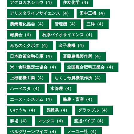
アグロカネショウ（4）
住友化学（4）
アリスタライフサイエンス（4）
田中工機（4）
農業電化協会（4）
管理機（4）
三洋（4）
報農会（4）
石原バイオサイエンス（4）
みちのくクボタ（4）
金子農機（4）
日本政策金融公庫（4）
斎藤農機製作所（4）
米・食味鑑定士協会（4）
全国複合肥料工業会（4）
上根精機工業（4）
ちくし号農機製作所（4）
ハーベスタ（4）
水管理（4）
エース・システム（4）
酪農・畜産（4）
いけうち（4）
長野県（4）
グラップル（4）
麻場（4）
マックス（4）
渡辺パイプ（4）
ベルグリーンワイズ（4）
ノーユー社（4）