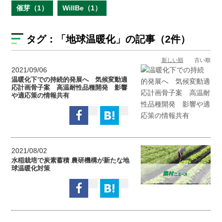
催芽（1）
WillBe（1）
タグ：
「地球温暖化」
の記事（2件）
新しい順
古い順
2021/09/06
温暖化下での持続的発展へ 気候変動適
応計画骨子案 高温耐性品種開発 影響
や適応策の情報共有
2021/08/02
水稲栽培で炭素蓄積 農研機構が新たな地
球温暖化対策