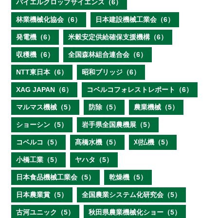
バイエルクロップサイエンス（6）
林業機械化協会（6）
日本建設機械工業会（6）
発電機（6）
米穀安定供給確保支援機構（6）
収穫機（6）
全国森林組合連合会（6）
NTT東日本（6）
昭和ブリッジ（6）
XAG JAPAN（6）
コベルコフォレストレポート（6）
マルマス機械（5）
防除（5）
農業機械（5）
ショーシン（5）
岩手県全国農機展（5）
コベルコ（5）
髙橋水機（5）
刈払機（5）
小橋工業（5）
ヤハタ（5）
日本食品機械工業会（5）
乾燥機（5）
日本農業賞（5）
全国農業システム化研究会（5）
古河ユニック（5）
秋田県農業機械化ショー（5）