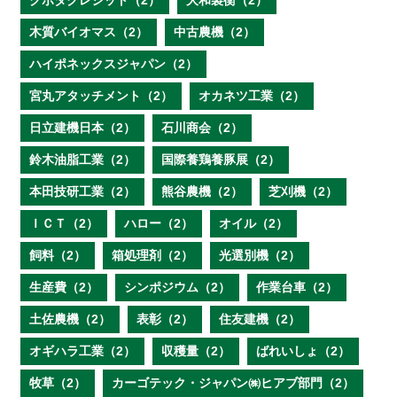
クボタクレジット（2）
大和製衡（2）
木質バイオマス（2）
中古農機（2）
ハイポネックスジャパン（2）
宮丸アタッチメント（2）
オカネツ工業（2）
日立建機日本（2）
石川商会（2）
鈴木油脂工業（2）
国際養鶏養豚展（2）
本田技研工業（2）
熊谷農機（2）
芝刈機（2）
ＩＣＴ（2）
ハロー（2）
オイル（2）
飼料（2）
箱処理剤（2）
光選別機（2）
生産費（2）
シンポジウム（2）
作業台車（2）
土佐農機（2）
表彰（2）
住友建機（2）
オギハラ工業（2）
収穫量（2）
ばれいしょ（2）
牧草（2）
カーゴテック・ジャパン㈱ヒアブ部門（2）