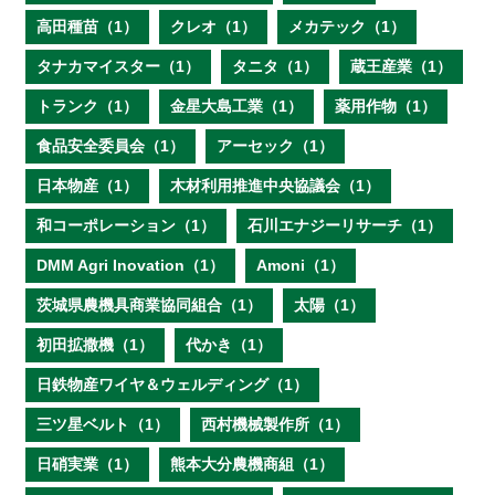
高田種苗（1）
クレオ（1）
メカテック（1）
タナカマイスター（1）
タニタ（1）
蔵王産業（1）
トランク（1）
金星大島工業（1）
薬用作物（1）
食品安全委員会（1）
アーセック（1）
日本物産（1）
木材利用推進中央協議会（1）
和コーポレーション（1）
石川エナジーリサーチ（1）
DMM Agri Inovation（1）
Amoni（1）
茨城県農機具商業協同組合（1）
太陽（1）
初田拡撒機（1）
代かき（1）
日鉄物産ワイヤ＆ウェルディング（1）
三ツ星ベルト（1）
西村機械製作所（1）
日硝実業（1）
熊本大分農機商組（1）