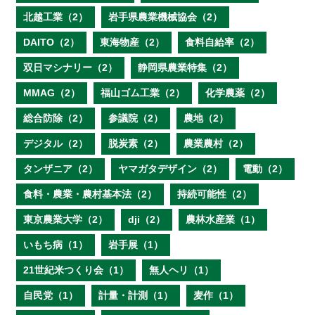
北越工業（2）
岩手県農業機械協会（2）
DAITO（2）
東海物産（2）
食料自給率（2）
双日マシナリー（2）
静岡県農業特集（2）
MMAG（2）
福山ゴム工業（2）
化学農薬（2）
総合防除（2）
参議院（2）
農地（2）
デジタル（2）
脱炭素（2）
農業農村（2）
タンザニア（2）
ヤマガタデザイン（2）
電動（2）
食料・農業・農村基本法（2）
持続可能性（2）
東京農業大学（2）
dji（2）
農林水産業（1）
いもち病（1）
岩手展（1）
21世紀米つくり会（1）
無人ヘリ（1）
自民党（1）
計量・計測（1）
麦作（1）