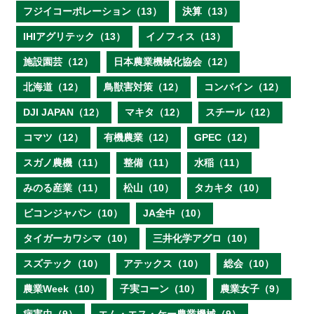
フジイコーポレーション（13）
決算（13）
IHIアグリテック（13）
イノフィス（13）
施設園芸（12）
日本農業機械化協会（12）
北海道（12）
鳥獣害対策（12）
コンバイン（12）
DJI JAPAN（12）
マキタ（12）
スチール（12）
コマツ（12）
有機農業（12）
GPEC（12）
スガノ農機（11）
整備（11）
水稲（11）
みのる産業（11）
松山（10）
タカキタ（10）
ビコンジャパン（10）
JA全中（10）
タイガーカワシマ（10）
三井化学アグロ（10）
スズテック（10）
アテックス（10）
総会（10）
農業Week（10）
子実コーン（10）
農業女子（9）