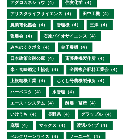
アグロカネショウ（4）
住友化学（4）
アリスタライフサイエンス（4）
田中工機（4）
農業電化協会（4）
管理機（4）
三洋（4）
報農会（4）
石原バイオサイエンス（4）
みちのくクボタ（4）
金子農機（4）
日本政策金融公庫（4）
斎藤農機製作所（4）
米・食味鑑定士協会（4）
全国複合肥料工業会（4）
上根精機工業（4）
ちくし号農機製作所（4）
ハーベスタ（4）
水管理（4）
エース・システム（4）
酪農・畜産（4）
いけうち（4）
長野県（4）
グラップル（4）
麻場（4）
マックス（4）
渡辺パイプ（4）
ベルグリーンワイズ（4）
ノーユー社（4）