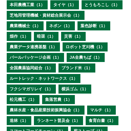
本田農機工業（1）
タイヤ（1）
とうもろこし（1）
芝地用管理機械・資材総合展示会（1）
農業機械士（1）
ネポン（1）
葉色診断（1）
畑作（1）
暗渠（1）
災害（1）
農業データ連携基盤（1）
ロボット芝刈機（1）
パールパッケージ企画（1）
JA全農ちば（1）
全国農薬協同組合（1）
ブランド米（1）
ルートレック・ネットワークス（1）
フクシマガリレイ（1）
横浜ゴム（1）
松元機工（1）
集落営農（1）
農林水産・食品産業技術振興協会（1）
マルチ（1）
造林（1）
ランネート普及会（1）
食育白書（1）