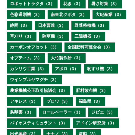
ロボットトラクタ（3）
花き（3）
暑さ対策（3）
色彩選別機（3）
南東北クボタ（3）
大紀産業（3）
静岡（3）
日本曹達（3）
野菜移植機（3）
草刈り（3）
除草機（3）
三陽機器（3）
カーボンオフセット（3）
全国肥料商連合会（3）
オプティム（3）
大竹製作所（3）
カンリウ工業（3）
アポロ（3）
籾すり機（3）
ウインブルヤマグチ（3）
農業機械公正取引協議会（3）
肥料散布機（3）
アキレス（3）
ブロワ（3）
福島県（3）
鳥獣害（3）
ロールベーラー（3）
ジビエ（3）
バイオスティミュラント（3）
アドイン研究所（3）
出光興産（3）
ナカノ（3）
叙勲（3）