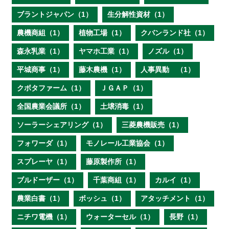
ブラントジャパン（1）
生分解性資材（1）
農機商組（1）
植物工場（1）
クバンランド社（1）
森永乳業（1）
ヤマホ工業（1）
ノズル（1）
平城商事（1）
藤木農機（1）
人事異動 （1）
クボタファーム（1）
ＪＧＡＰ（1）
全国農業会議所（1）
土壌消毒（1）
ソーラーシェアリング（1）
三菱農機販売（1）
フォワーダ（1）
モノレール工業協会（1）
スプレーヤ（1）
藤原製作所（1）
ブルドーザー（1）
千葉商組（1）
カルイ（1）
農業白書（1）
ボッシュ（1）
アタッチメント（1）
ニチワ電機（1）
ウォーターセル（1）
長野（1）