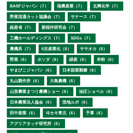
BASFジャパン（7）
福農産業（7）
北興化学（7）
野菜流通カット協議会（7）
サナース（7）
経産省（7）
新稲作研究会（7）
工機ホールディングス（7）
SDGs（7）
農機具（7）
6次産業化（6）
ササオカ（6）
野菜（6）
ホソダ（6）
緑産（6）
米粉（6）
やまびこジャパン（6）
日本甜菜製糖（6）
丸山製作所（6）
大島農機（6）
山形農業まつり農機ショー（6）
油圧ショベル（6）
日本農業法人協会（6）
現地ルポ（6）
田中産業（6）
ヰセキ東北（6）
予算（6）
アグリアタッチ研究所（6）