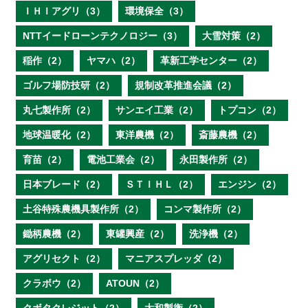
ＩＨＩアグリ（3）
環境保全（3）
NTTイードローンテクノロジー（3）
大雪対策（2）
稲作（2）
ヤマハ（2）
革新工学センター（2）
ゴルフ場防技研（2）
規制改革推進会議（2）
丸七製作所（2）
サンエイ工業（2）
トプコン（2）
地球温暖化（2）
東洋農機（2）
斎藤農機（2）
育苗（2）
電池工業会（2）
永田製作所（2）
日本ブレード（2）
ＳＴＩＨＬ（2）
エンジン（2）
土谷特殊農機具製作所（2）
コンマ製作所（2）
鋤柄農機（2）
東罐興産（2）
洗浄機（2）
アグリセクト（2）
マニアスプレッダ（2）
クラボウ（2）
ATOUN（2）