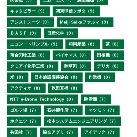
病害虫（9）
エム・エス・ケー農業機械（9）
キャタピラー（9）
関東甲信クボタ（9）
アシストスーツ（9）
Meiji Seikaファルマ（9）
ＢＡＳＦ（9）
日産化学（9）
ニコン・トリンブル（9）
和同産業（8）
茶（8）
落合刃物工業（8）
バイオマス（8）
田植機（8）
クミアイ化学工業（8）
除草剤（8）
デリカ（8）
米（8）
日本施設園芸協会（8）
作業機（8）
アクティオ（8）
乾田直播（8）
NTT e‐Drone Technology（8）
除雪機（7）
ゴルフ場（7）
石井製作所（7）
マツモト（7）
ホクエツ（7）
松本システムエンジニアリング（7）
共栄社（7）
協友アグリ（7）
アイデック（7）