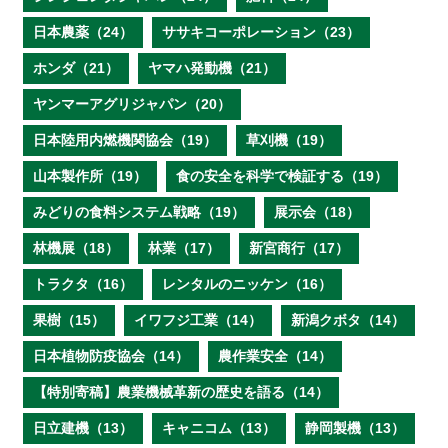
日本農薬（24）
ササキコーポレーション（23）
ホンダ（21）
ヤマハ発動機（21）
ヤンマーアグリジャパン（20）
日本陸用内燃機関協会（19）
草刈機（19）
山本製作所（19）
食の安全を科学で検証する（19）
みどりの食料システム戦略（19）
展示会（18）
林機展（18）
林業（17）
新宮商行（17）
トラクタ（16）
レンタルのニッケン（16）
果樹（15）
イワフジ工業（14）
新潟クボタ（14）
日本植物防疫協会（14）
農作業安全（14）
【特別寄稿】農業機械革新の歴史を語る（14）
日立建機（13）
キャニコム（13）
静岡製機（13）