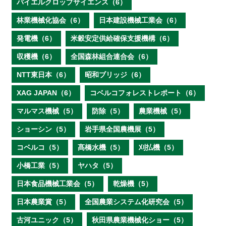
バイエルクロップサイエンス（6）
林業機械化協会（6）
日本建設機械工業会（6）
発電機（6）
米穀安定供給確保支援機構（6）
収穫機（6）
全国森林組合連合会（6）
NTT東日本（6）
昭和ブリッジ（6）
XAG JAPAN（6）
コベルコフォレストレポート（6）
マルマス機械（5）
防除（5）
農業機械（5）
ショーシン（5）
岩手県全国農機展（5）
コベルコ（5）
髙橋水機（5）
刈払機（5）
小橋工業（5）
ヤハタ（5）
日本食品機械工業会（5）
乾燥機（5）
日本農業賞（5）
全国農業システム化研究会（5）
古河ユニック（5）
秋田県農業機械化ショー（5）