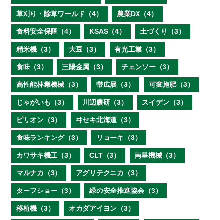
草刈り・除草ワールド（4）
農業DX（4）
食料安全保障（4）
KSAS（4）
土づくり（3）
精米機（3）
大豆（3）
有光工業（3）
食味（3）
三陽金属（3）
チェンソー（3）
高性能林業機械（3）
帯広展（3）
可変施肥（3）
じゃがいも（3）
川辺農研（3）
スイデン（3）
ピリオン（3）
ヰセキ北海道（3）
食味ランキング（3）
リョーキ（3）
カワサキ機工（3）
CLT（3）
南星機械（3）
マルナカ（3）
アグリテクニカ（3）
ターフショー（3）
緑の安全推進協会（3）
移植機（3）
オカダアイヨン（3）