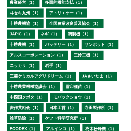
農業経営（1）
多面的機能支払（1）
ヰセキ九州（1）
アトリエケー（1）
十勝農機協（1）
全国農業改良普及協会（1）
JAPIC（1）
ネギ（1）
調製機（1）
十勝農機（1）
バッテリー（1）
サンポット（1）
アルスコーポレーション（1）
三鈴工機（1）
ニッカリ（1）
岩手（1）
三菱ケミカルアグリドリーム（1）
JAさいたま（1）
十勝農業機械協議会（1）
雪印種苗（1）
中四国クボタ（1）
モバックショウ（1）
麦作共励会（1）
日本工営（1）
寺田製作所（1）
雑草防除（1）
ケツト科学研究所（1）
FOODEX（1）
アルインコ（1）
樹木粉砕機（1）