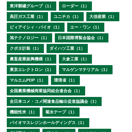
東洋製罐グループ（1）
ローダー（1）
高圧ガス工業（1）
ユニチカ（1）
大信産業（1）
ピィアイシィ・バイオ（1）
エー・ワン（1）
旭テクノロジー（1）
日本国際博覧会協会（1）
クボタ計装（1）
ダイハツ工業（1）
農畜産業振興機構（1）
大倉工業（1）
東京エレクトロン（1）
マルゲンマテリアル（1）
マルエムPOP（1）
環境省（1）
全国農業機械商業協同組合連合会（1）
全日本コメ・コメ関連食品輸出促進協議会（1）
機能性米（1）
菊水テープ（1）
バイオマスレジンホールディングス（1）