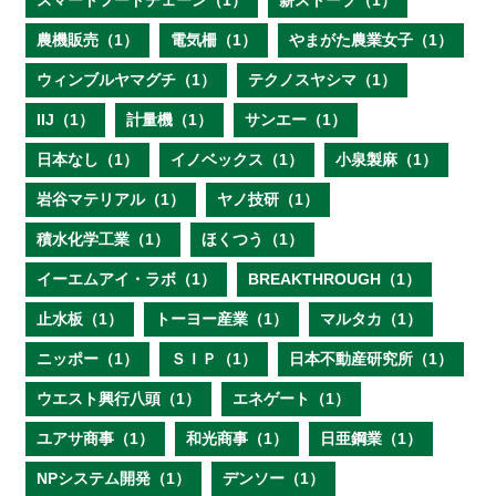
スマートフードチェーン（1）
薪ストーブ（1）
農機販売（1）
電気柵（1）
やまがた農業女子（1）
ウィンブルヤマグチ（1）
テクノスヤシマ（1）
IIJ（1）
計量機（1）
サンエー（1）
日本なし（1）
イノベックス（1）
小泉製麻（1）
岩谷マテリアル（1）
ヤノ技研（1）
積水化学工業（1）
ほくつう（1）
イーエムアイ・ラボ（1）
BREAKTHROUGH（1）
止水板（1）
トーヨー産業（1）
マルタカ（1）
ニッポー（1）
ＳＩＰ（1）
日本不動産研究所（1）
ウエスト興行八頭（1）
エネゲート（1）
ユアサ商事（1）
和光商事（1）
日亜鋼業（1）
NPシステム開発（1）
デンソー（1）