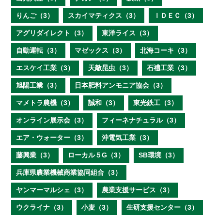
りんご（3）
スカイマティクス（3）
ＩＤＥＣ（3）
アグリダイレクト（3）
東洋ライス（3）
自動運転（3）
マゼックス（3）
北海コーキ（3）
エスケイ工業（3）
天敵昆虫（3）
石禮工業（3）
旭陽工業（3）
日本肥料アンモニア協会（3）
マメトラ農機（3）
誠和（3）
東光鉄工（3）
オンライン展示会（3）
フィーネナチュラル（3）
エア・ウォーター（3）
沖電気工業（3）
藤興業（3）
ローカル５G（3）
SB環境（3）
兵庫県農業機械商業協同組合（3）
ヤンマーマルシェ（3）
農業支援サービス（3）
ウクライナ（3）
小麦（3）
生研支援センター（3）