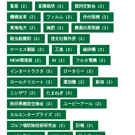
畜産（2）
直播栽培（2）
賀詞交歓会（2）
機構改革（2）
フィルム（2）
作付面積（2）
東海地方（2）
施肥（2）
農薬出荷実績（2）
殺虫殺菌剤（2）
啓文社製作所（2）
ケーエス製販（2）
工進（2）
破砕機（2）
NEW環境展（2）
AI（2）
フルタ電機（2）
インタートラクタ（2）
ロータリー（2）
ロールクリエート（2）
選別機（2）
新潟（2）
ニシザワ（2）
たまねぎ（2）
秋田県種苗交換会（2）
ユーピーアール（2）
カルエンタープライズ（2）
ゴルフ場防除技術研究会（2）
訃報（2）