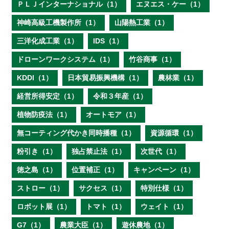
ＰＬＪインターナショナル（1）
エヌエス・ケー（1）
神崎高級工機製作所（1）
山陽熱工業（1）
三洋化成工業（1）
IDS（1）
ドローンワークシステム（1）
竹谷商事（1）
KDDI（1）
日本貿易振興機構（1）
農林業（1）
経営所得安定（1）
令和３年産（1）
植物防疫法（1）
オートモア（1）
無コーティング代かき同時播種（1）
資源循環（1）
粉引き（1）
独占禁止法（1）
次世代（1）
徳之島（1）
位置補正（1）
キャンペーン（1）
ストロー（1）
サクセス（1）
特別仕様（1）
ロボット展（1）
トマト（1）
ウェイト（1）
G7（1）
農業大臣（1）
遊休農地（1）