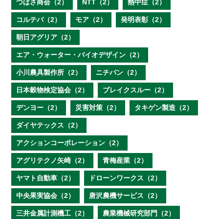
つばさ商会（2）
NTT（2）
熱中症（2）
コルテバ（2）
モア（2）
発明表彰（2）
朝日アグリア（2）
エア・ウォーター・バイオデザイン（2）
小川農具製作所（2）
ニチバン（2）
日本穀物検定協会（2）
ブレイクスルー（2）
デンヨー（2）
災害対策（2）
タキゲン製造（2）
ダイヤテックス（2）
アクションコーポレーション（2）
アグリテクノ矢崎（2）
青梅産業（2）
ヤマト自動車（2）
ドローンワークス（2）
中央果実協会（2）
唐沢農機サービス（2）
三井金属計測機工（2）
農業機械研究部門（2）