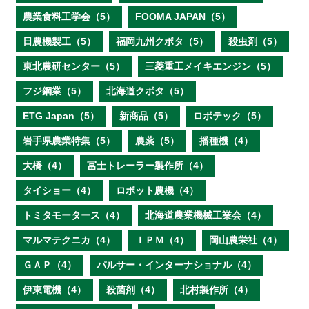
農業食料工学会（5）
FOOMA JAPAN（5）
日農機製工（5）
福岡九州クボタ（5）
殺虫剤（5）
東北農研センター（5）
三菱重工メイキエンジン（5）
フジ鋼業（5）
北海道クボタ（5）
ETG Japan（5）
新商品（5）
ロボテック（5）
岩手県農業特集（5）
農薬（5）
播種機（4）
大橋（4）
冨士トレーラー製作所（4）
タイショー（4）
ロボット農機（4）
トミタモータース（4）
北海道農業機械工業会（4）
マルマテクニカ（4）
ＩＰＭ（4）
岡山農栄社（4）
ＧＡＰ（4）
パルサー・インターナショナル（4）
伊東電機（4）
殺菌剤（4）
北村製作所（4）