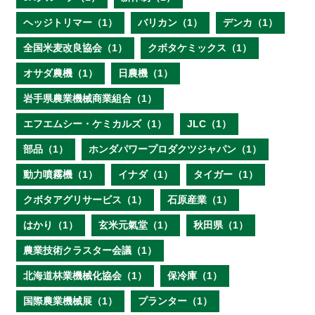
ヘッジトリマー（1）
バリカン（1）
デンカ（1）
全国米麦改良協会（1）
クボタケミックス（1）
オサダ農機（1）
日農機（1）
岩手県農業機械商業組合（1）
エフエムシー・ケミカルズ（1）
JLC（1）
部品（1）
ホンダパワープロダクツジャパン（1）
動力噴霧機（1）
イナダ（1）
タイガー（1）
クボタアグリサービス（1）
石原産業（1）
はかり（1）
玄米元氣堂（1）
秋田県（1）
農業技術クラスター会議（1）
北海道林業機械化協会（1）
保冷庫（1）
国際農業機械展（1）
プランター（1）