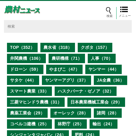
メニュー
TOP（352）
農水省（318）
クボタ（157）
井関農機（106）
農研機構（71）
人事（70）
ドローン（59）
やまびこ（47）
ヤンマー（44）
サタケ（44）
ヤンマーアグリ（37）
JA全農（36）
スマート農業（33）
ハスクバーナ・ゼノア（32）
三菱マヒンドラ農機（31）
日本農業機械工業会（29）
農薬工業会（29）
オーレック（28）
諸岡（28）
コベルコ建機（25）
林野庁（25）
輸出（24）
シンジェンタジャパン（24）
肥料（24）