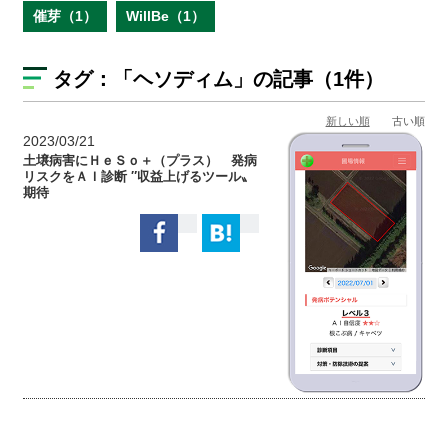
催芽（1）
WillBe（1）
タグ：
「ヘソディム」
の記事（1件）
新しい順
古い順
2023/03/21
土壌病害にＨｅＳｏ＋（プラス） 発病
リスクをＡＩ診断 ″収益上げるツール〟
期待