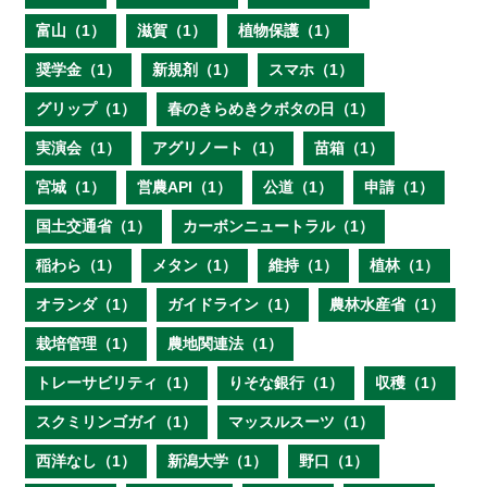
富山（1）
滋賀（1）
植物保護（1）
奨学金（1）
新規剤（1）
スマホ（1）
グリップ（1）
春のきらめきクボタの日（1）
実演会（1）
アグリノート（1）
苗箱（1）
宮城（1）
営農API（1）
公道（1）
申請（1）
国土交通省（1）
カーボンニュートラル（1）
稲わら（1）
メタン（1）
維持（1）
植林（1）
オランダ（1）
ガイドライン（1）
農林水産省（1）
栽培管理（1）
農地関連法（1）
トレーサビリティ（1）
りそな銀行（1）
収穫（1）
スクミリンゴガイ（1）
マッスルスーツ（1）
西洋なし（1）
新潟大学（1）
野口（1）