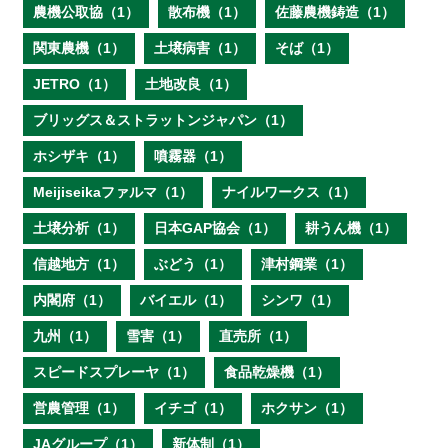
農機公取協（1）
散布機（1）
佐藤農機鋳造（1）
関東農機（1）
土壌病害（1）
そば（1）
JETRO（1）
土地改良（1）
ブリッグス＆ストラットンジャパン（1）
ホシザキ（1）
噴霧器（1）
Meijiseikaファルマ（1）
ナイルワークス（1）
土壌分析（1）
日本GAP協会（1）
耕うん機（1）
信越地方（1）
ぶどう（1）
津村鋼業（1）
内閣府（1）
バイエル（1）
シンワ（1）
九州（1）
雪害（1）
直売所（1）
スピードスプレーヤ（1）
食品乾燥機（1）
営農管理（1）
イチゴ（1）
ホクサン（1）
JAグループ（1）
新体制（1）