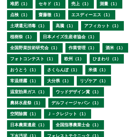
堆肥（1）
セキド（1）
売上（1）
測量（1）
点検（1）
齋藤徹（1）
エスディーエス（1）
土壌還元消毒（1）
高騰（1）
アフィカット（1）
植樹祭（1）
日本メイズ生産者協会（1）
全国野菜技術研究会（1）
作業管理（1）
酒米（1）
フォトコンテスト（1）
欧州（1）
ひまわり（1）
おうとう（1）
さくらんぼ（1）
米価（1）
常温煙霧（1）
大分県（1）
リゾケア（1）
温室効果ガス（1）
ウッドデザイン賞（1）
農林水産祭（1）
デルフィージャパン（1）
空間除菌（1）
Ｊ－クレジット（1）
日本農業遺産（1）
全国指導農業士会（1）
下水汚泥（1）
フォレストテクニック（1）