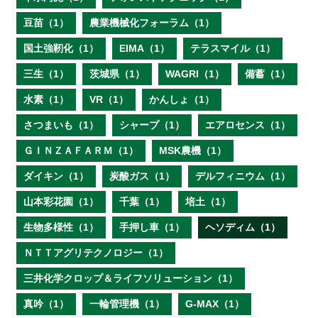
豆苗（1）
農業機械化フォーラム（1）
国土強靭化（1）
EIMA（1）
テラスマイル（1）
三生（1）
茨城県（1）
WAGRI（1）
備蓄（1）
水素（1）
VR（1）
かんしょ（1）
さつまいも（1）
シャープ（1）
エアロセンス（1）
ＧＩＮＺＡＦＡＲＭ（1）
MSK農機（1）
ダイキン（1）
炭酸ガス（1）
デルフィニウム（1）
山本彩花園（1）
千葉（1）
培土（1）
生物多様性（1）
手押し車（1）
ヘソディム（1）
ＮＴＴアグリテクノロジー（1）
三井化学クロップ＆ライフソリューション（1）
真吟（1）
一輪管理機（1）
G-MAX（1）