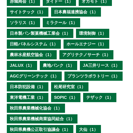
赤城商会（1）
ダイドー（1）
オカモト（1）
サイトテック（1）
日本農福連携協会（1）
ソラリス（1）
ミラクール（1）
日本製パン製菓機械工業会（1）
環境制御（1）
日軽パネルシステム（1）
ホールエナジー（1）
農林水産航空協会（1）
アグリテクノサーチ（1）
JALUX（1）
農地バンク（1）
JA三井リース（1）
AGCグリーンテック（1）
プランツラボラトリー（1）
日本防犯設備（1）
松尾研究室（1）
東洋電機工業（1）
SOPIC（1）
テザック（1）
秋田県農業機械化協会（1）
秋田県農業機械商業協同組合（1）
秋田県農機公正取引協議会（1）
大仙（1）