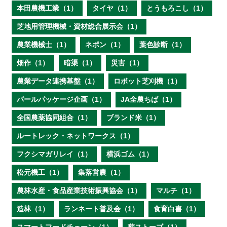
本田農機工業（1）
タイヤ（1）
とうもろこし（1）
芝地用管理機械・資材総合展示会（1）
農業機械士（1）
ネポン（1）
葉色診断（1）
畑作（1）
暗渠（1）
災害（1）
農業データ連携基盤（1）
ロボット芝刈機（1）
パールパッケージ企画（1）
JA全農ちば（1）
全国農薬協同組合（1）
ブランド米（1）
ルートレック・ネットワークス（1）
フクシマガリレイ（1）
横浜ゴム（1）
松元機工（1）
集落営農（1）
農林水産・食品産業技術振興協会（1）
マルチ（1）
造林（1）
ランネート普及会（1）
食育白書（1）