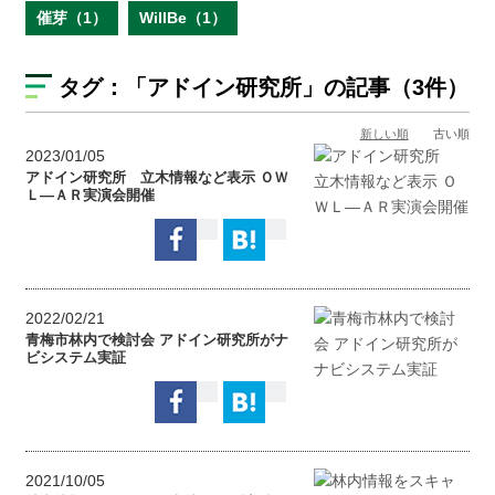
催芽（1）
WillBe（1）
タグ：
「アドイン研究所」
の記事（3件）
新しい順
古い順
2023/01/05
アドイン研究所 立木情報など表示 ＯＷ
Ｌ―ＡＲ実演会開催
2022/02/21
青梅市林内で検討会 アドイン研究所がナ
ビシステム実証
2021/10/05