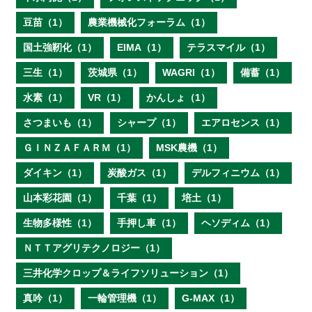
豆苗（1）
農業機械化フォーラム（1）
国土強靭化（1）
EIMA（1）
テラスマイル（1）
三生（1）
茨城県（1）
WAGRI（1）
備蓄（1）
水素（1）
VR（1）
かんしょ（1）
さつまいも（1）
シャープ（1）
エアロセンス（1）
ＧＩＮＺＡＦＡＲＭ（1）
MSK農機（1）
ダイキン（1）
炭酸ガス（1）
デルフィニウム（1）
山本彩花園（1）
千葉（1）
培土（1）
生物多様性（1）
手押し車（1）
ヘソディム（1）
ＮＴＴアグリテクノロジー（1）
三井化学クロップ＆ライフソリューション（1）
真吟（1）
一輪管理機（1）
G-MAX（1）