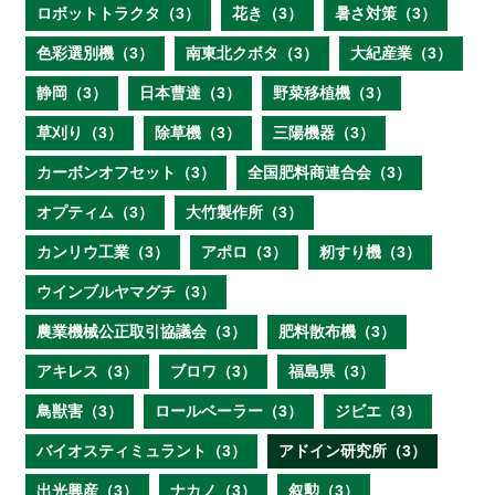
ロボットトラクタ（3）
花き（3）
暑さ対策（3）
色彩選別機（3）
南東北クボタ（3）
大紀産業（3）
静岡（3）
日本曹達（3）
野菜移植機（3）
草刈り（3）
除草機（3）
三陽機器（3）
カーボンオフセット（3）
全国肥料商連合会（3）
オプティム（3）
大竹製作所（3）
カンリウ工業（3）
アポロ（3）
籾すり機（3）
ウインブルヤマグチ（3）
農業機械公正取引協議会（3）
肥料散布機（3）
アキレス（3）
ブロワ（3）
福島県（3）
鳥獣害（3）
ロールベーラー（3）
ジビエ（3）
バイオスティミュラント（3）
アドイン研究所（3）
出光興産（3）
ナカノ（3）
叙勲（3）