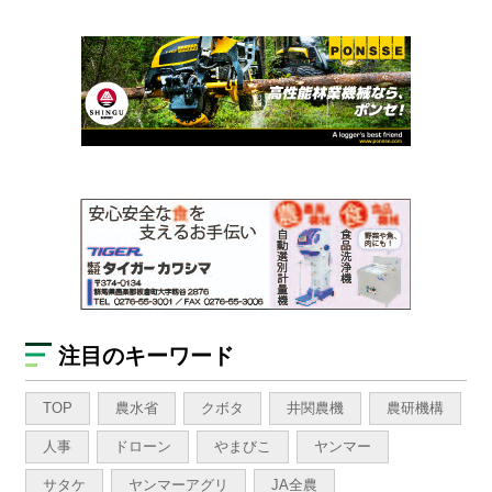
注目のキーワード
TOP
農水省
クボタ
井関農機
農研機構
人事
ドローン
やまびこ
ヤンマー
サタケ
ヤンマーアグリ
JA全農