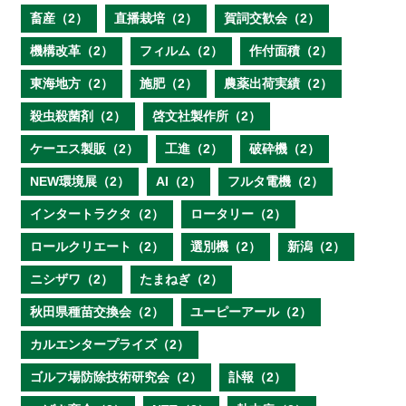
畜産（2）
直播栽培（2）
賀詞交歓会（2）
機構改革（2）
フィルム（2）
作付面積（2）
東海地方（2）
施肥（2）
農薬出荷実績（2）
殺虫殺菌剤（2）
啓文社製作所（2）
ケーエス製販（2）
工進（2）
破砕機（2）
NEW環境展（2）
AI（2）
フルタ電機（2）
インタートラクタ（2）
ロータリー（2）
ロールクリエート（2）
選別機（2）
新潟（2）
ニシザワ（2）
たまねぎ（2）
秋田県種苗交換会（2）
ユーピーアール（2）
カルエンタープライズ（2）
ゴルフ場防除技術研究会（2）
訃報（2）