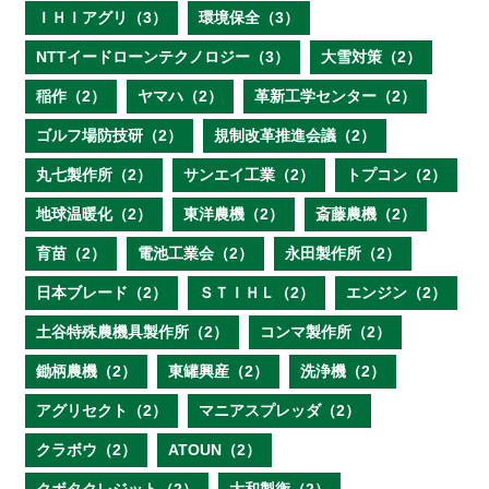
ＩＨＩアグリ（3）
環境保全（3）
NTTイードローンテクノロジー（3）
大雪対策（2）
稲作（2）
ヤマハ（2）
革新工学センター（2）
ゴルフ場防技研（2）
規制改革推進会議（2）
丸七製作所（2）
サンエイ工業（2）
トプコン（2）
地球温暖化（2）
東洋農機（2）
斎藤農機（2）
育苗（2）
電池工業会（2）
永田製作所（2）
日本ブレード（2）
ＳＴＩＨＬ（2）
エンジン（2）
土谷特殊農機具製作所（2）
コンマ製作所（2）
鋤柄農機（2）
東罐興産（2）
洗浄機（2）
アグリセクト（2）
マニアスプレッダ（2）
クラボウ（2）
ATOUN（2）