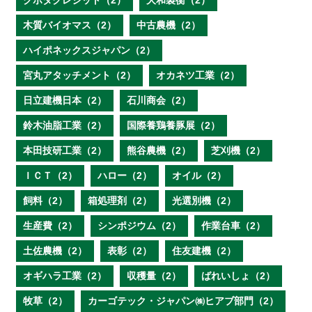
クボタクレジット（2）
大和製衡（2）
木質バイオマス（2）
中古農機（2）
ハイポネックスジャパン（2）
宮丸アタッチメント（2）
オカネツ工業（2）
日立建機日本（2）
石川商会（2）
鈴木油脂工業（2）
国際養鶏養豚展（2）
本田技研工業（2）
熊谷農機（2）
芝刈機（2）
ＩＣＴ（2）
ハロー（2）
オイル（2）
飼料（2）
箱処理剤（2）
光選別機（2）
生産費（2）
シンポジウム（2）
作業台車（2）
土佐農機（2）
表彰（2）
住友建機（2）
オギハラ工業（2）
収穫量（2）
ばれいしょ（2）
牧草（2）
カーゴテック・ジャパン㈱ヒアブ部門（2）