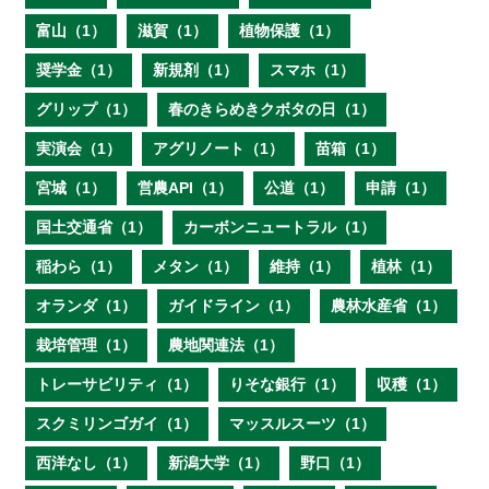
富山（1）
滋賀（1）
植物保護（1）
奨学金（1）
新規剤（1）
スマホ（1）
グリップ（1）
春のきらめきクボタの日（1）
実演会（1）
アグリノート（1）
苗箱（1）
宮城（1）
営農API（1）
公道（1）
申請（1）
国土交通省（1）
カーボンニュートラル（1）
稲わら（1）
メタン（1）
維持（1）
植林（1）
オランダ（1）
ガイドライン（1）
農林水産省（1）
栽培管理（1）
農地関連法（1）
トレーサビリティ（1）
りそな銀行（1）
収穫（1）
スクミリンゴガイ（1）
マッスルスーツ（1）
西洋なし（1）
新潟大学（1）
野口（1）