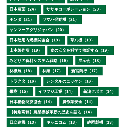
日本農薬（24）
ササキコーポレーション（23）
ホンダ（21）
ヤマハ発動機（21）
ヤンマーアグリジャパン（20）
日本陸用内燃機関協会（19）
草刈機（19）
山本製作所（19）
食の安全を科学で検証する（19）
みどりの食料システム戦略（19）
展示会（18）
林機展（18）
林業（17）
新宮商行（17）
トラクタ（16）
レンタルのニッケン（16）
果樹（15）
イワフジ工業（14）
新潟クボタ（14）
日本植物防疫協会（14）
農作業安全（14）
【特別寄稿】農業機械革新の歴史を語る（14）
日立建機（13）
キャニコム（13）
静岡製機（13）