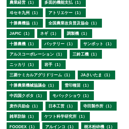
農業経営（1）
多面的機能支払（1）
ヰセキ九州（1）
アトリエケー（1）
十勝農機協（1）
全国農業改良普及協会（1）
JAPIC（1）
ネギ（1）
調製機（1）
十勝農機（1）
バッテリー（1）
サンポット（1）
アルスコーポレーション（1）
三鈴工機（1）
ニッカリ（1）
岩手（1）
三菱ケミカルアグリドリーム（1）
JAさいたま（1）
十勝農業機械協議会（1）
雪印種苗（1）
中四国クボタ（1）
モバックショウ（1）
麦作共励会（1）
日本工営（1）
寺田製作所（1）
雑草防除（1）
ケツト科学研究所（1）
FOODEX（1）
アルインコ（1）
樹木粉砕機（1）