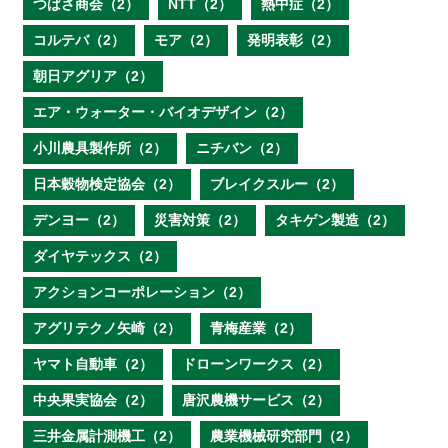
つばさ商会（2）
NTT（2）
熱中症（2）
コルテバ（2）
モア（2）
発明表彰（2）
朝日アグリア（2）
エア・ウォーター・バイオデザイン（2）
小川農具製作所（2）
ニチバン（2）
日本穀物検定協会（2）
ブレイクスルー（2）
デンヨー（2）
災害対策（2）
タキゲン製造（2）
ダイヤテックス（2）
アクションコーポレーション（2）
アグリテクノ矢崎（2）
青梅産業（2）
ヤマト自動車（2）
ドローンワークス（2）
中央果実協会（2）
唐沢農機サービス（2）
三井金属計測機工（2）
農業機械研究部門（2）