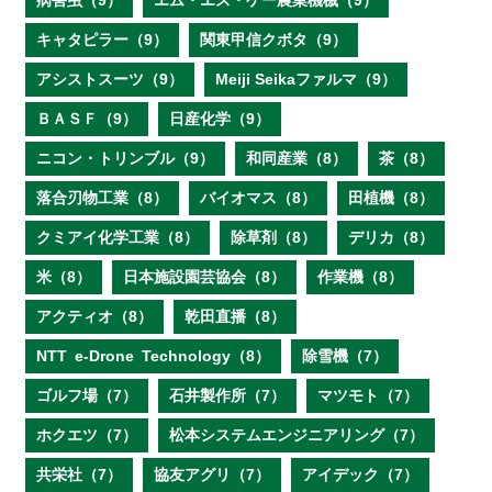
病害虫（9）
エム・エス・ケー農業機械（9）
キャタピラー（9）
関東甲信クボタ（9）
アシストスーツ（9）
Meiji Seikaファルマ（9）
ＢＡＳＦ（9）
日産化学（9）
ニコン・トリンブル（9）
和同産業（8）
茶（8）
落合刃物工業（8）
バイオマス（8）
田植機（8）
クミアイ化学工業（8）
除草剤（8）
デリカ（8）
米（8）
日本施設園芸協会（8）
作業機（8）
アクティオ（8）
乾田直播（8）
NTT e‐Drone Technology（8）
除雪機（7）
ゴルフ場（7）
石井製作所（7）
マツモト（7）
ホクエツ（7）
松本システムエンジニアリング（7）
共栄社（7）
協友アグリ（7）
アイデック（7）