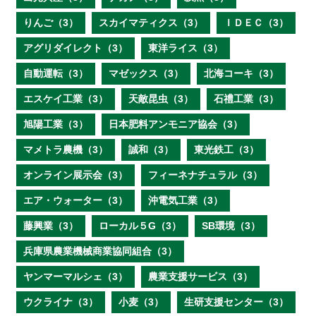
りんご（3）
スカイマティクス（3）
ＩＤＥＣ（3）
アグリダイレクト（3）
東洋ライス（3）
自動運転（3）
マゼックス（3）
北海コーキ（3）
エスケイ工業（3）
天敵昆虫（3）
石禮工業（3）
旭陽工業（3）
日本肥料アンモニア協会（3）
マメトラ農機（3）
誠和（3）
東光鉄工（3）
オンライン展示会（3）
フィーネナチュラル（3）
エア・ウォーター（3）
沖電気工業（3）
藤興業（3）
ローカル５G（3）
SB環境（3）
兵庫県農業機械商業協同組合（3）
ヤンマーマルシェ（3）
農業支援サービス（3）
ウクライナ（3）
小麦（3）
生研支援センター（3）