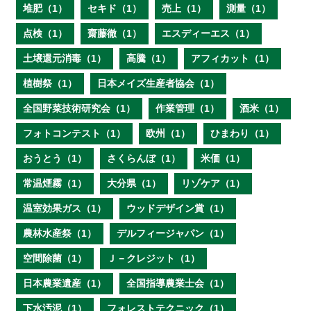
堆肥（1）
セキド（1）
売上（1）
測量（1）
点検（1）
齋藤徹（1）
エスディーエス（1）
土壌還元消毒（1）
高騰（1）
アフィカット（1）
植樹祭（1）
日本メイズ生産者協会（1）
全国野菜技術研究会（1）
作業管理（1）
酒米（1）
フォトコンテスト（1）
欧州（1）
ひまわり（1）
おうとう（1）
さくらんぼ（1）
米価（1）
常温煙霧（1）
大分県（1）
リゾケア（1）
温室効果ガス（1）
ウッドデザイン賞（1）
農林水産祭（1）
デルフィージャパン（1）
空間除菌（1）
Ｊ－クレジット（1）
日本農業遺産（1）
全国指導農業士会（1）
下水汚泥（1）
フォレストテクニック（1）