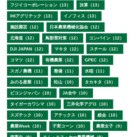
フジイコーポレーション（13）
決算（13）
IHIアグリテック（13）
イノフィス（13）
施設園芸（12）
日本農業機械化協会（12）
北海道（12）
鳥獣害対策（12）
コンバイン（12）
DJI JAPAN（12）
マキタ（12）
スチール（12）
コマツ（12）
有機農業（12）
GPEC（12）
スガノ農機（11）
整備（11）
水稲（11）
みのる産業（11）
松山（10）
タカキタ（10）
ビコンジャパン（10）
JA全中（10）
タイガーカワシマ（10）
三井化学アグロ（10）
スズテック（10）
アテックス（10）
総会（10）
農業Week（10）
子実コーン（10）
農業女子（9）