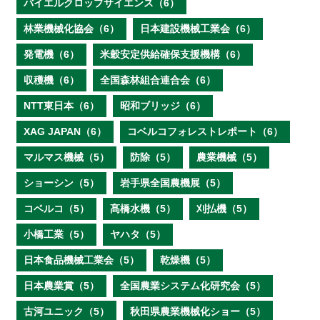
バイエルクロップサイエンス（6）
林業機械化協会（6）
日本建設機械工業会（6）
発電機（6）
米穀安定供給確保支援機構（6）
収穫機（6）
全国森林組合連合会（6）
NTT東日本（6）
昭和ブリッジ（6）
XAG JAPAN（6）
コベルコフォレストレポート（6）
マルマス機械（5）
防除（5）
農業機械（5）
ショーシン（5）
岩手県全国農機展（5）
コベルコ（5）
髙橋水機（5）
刈払機（5）
小橋工業（5）
ヤハタ（5）
日本食品機械工業会（5）
乾燥機（5）
日本農業賞（5）
全国農業システム化研究会（5）
古河ユニック（5）
秋田県農業機械化ショー（5）