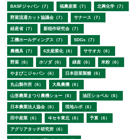
BASFジャパン（7）
福農産業（7）
北興化学（7）
野菜流通カット協議会（7）
サナース（7）
経産省（7）
新稲作研究会（7）
工機ホールディングス（7）
SDGs（7）
農機具（7）
6次産業化（6）
ササオカ（6）
野菜（6）
ホソダ（6）
緑産（6）
米粉（6）
やまびこジャパン（6）
日本甜菜製糖（6）
丸山製作所（6）
大島農機（6）
山形農業まつり農機ショー（6）
油圧ショベル（6）
日本農業法人協会（6）
現地ルポ（6）
田中産業（6）
ヰセキ東北（6）
予算（6）
アグリアタッチ研究所（6）