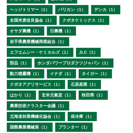
ヘッジトリマー（1）
バリカン（1）
デンカ（1）
全国米麦改良協会（1）
クボタケミックス（1）
オサダ農機（1）
日農機（1）
岩手県農業機械商業組合（1）
エフエムシー・ケミカルズ（1）
JLC（1）
部品（1）
ホンダパワープロダクツジャパン（1）
動力噴霧機（1）
イナダ（1）
タイガー（1）
クボタアグリサービス（1）
石原産業（1）
はかり（1）
玄米元氣堂（1）
秋田県（1）
農業技術クラスター会議（1）
北海道林業機械化協会（1）
保冷庫（1）
国際農業機械展（1）
プランター（1）