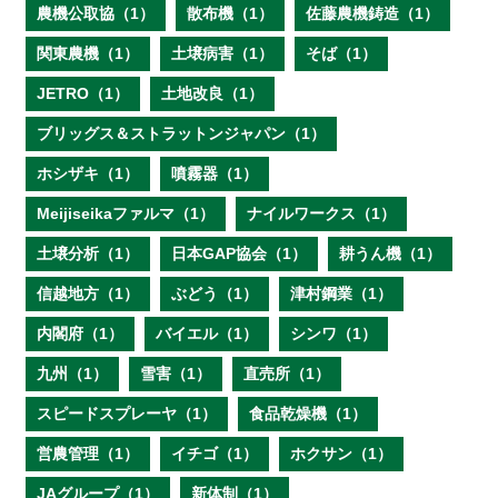
農機公取協（1）
散布機（1）
佐藤農機鋳造（1）
関東農機（1）
土壌病害（1）
そば（1）
JETRO（1）
土地改良（1）
ブリッグス＆ストラットンジャパン（1）
ホシザキ（1）
噴霧器（1）
Meijiseikaファルマ（1）
ナイルワークス（1）
土壌分析（1）
日本GAP協会（1）
耕うん機（1）
信越地方（1）
ぶどう（1）
津村鋼業（1）
内閣府（1）
バイエル（1）
シンワ（1）
九州（1）
雪害（1）
直売所（1）
スピードスプレーヤ（1）
食品乾燥機（1）
営農管理（1）
イチゴ（1）
ホクサン（1）
JAグループ（1）
新体制（1）