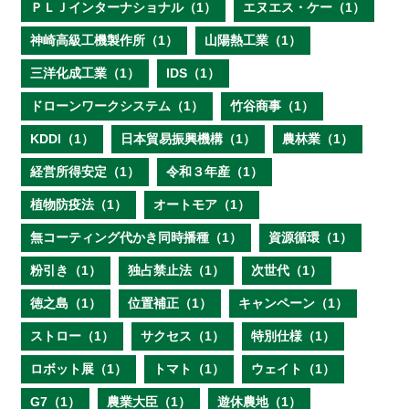
ＰＬＪインターナショナル（1）
エヌエス・ケー（1）
神崎高級工機製作所（1）
山陽熱工業（1）
三洋化成工業（1）
IDS（1）
ドローンワークシステム（1）
竹谷商事（1）
KDDI（1）
日本貿易振興機構（1）
農林業（1）
経営所得安定（1）
令和３年産（1）
植物防疫法（1）
オートモア（1）
無コーティング代かき同時播種（1）
資源循環（1）
粉引き（1）
独占禁止法（1）
次世代（1）
徳之島（1）
位置補正（1）
キャンペーン（1）
ストロー（1）
サクセス（1）
特別仕様（1）
ロボット展（1）
トマト（1）
ウェイト（1）
G7（1）
農業大臣（1）
遊休農地（1）