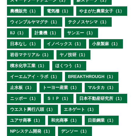
スマートフードチェーン（1）
薪ストーブ（1）
農機販売（1）
電気柵（1）
やまがた農業女子（1）
ウィンブルヤマグチ（1）
テクノスヤシマ（1）
IIJ（1）
計量機（1）
サンエー（1）
日本なし（1）
イノベックス（1）
小泉製麻（1）
岩谷マテリアル（1）
ヤノ技研（1）
積水化学工業（1）
ほくつう（1）
イーエムアイ・ラボ（1）
BREAKTHROUGH（1）
止水板（1）
トーヨー産業（1）
マルタカ（1）
ニッポー（1）
ＳＩＰ（1）
日本不動産研究所（1）
ウエスト興行八頭（1）
エネゲート（1）
ユアサ商事（1）
和光商事（1）
日亜鋼業（1）
NPシステム開発（1）
デンソー（1）