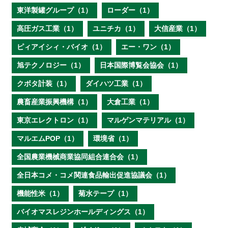
東洋製罐グループ（1）
ローダー（1）
高圧ガス工業（1）
ユニチカ（1）
大信産業（1）
ピィアイシィ・バイオ（1）
エー・ワン（1）
旭テクノロジー（1）
日本国際博覧会協会（1）
クボタ計装（1）
ダイハツ工業（1）
農畜産業振興機構（1）
大倉工業（1）
東京エレクトロン（1）
マルゲンマテリアル（1）
マルエムPOP（1）
環境省（1）
全国農業機械商業協同組合連合会（1）
全日本コメ・コメ関連食品輸出促進協議会（1）
機能性米（1）
菊水テープ（1）
バイオマスレジンホールディングス（1）