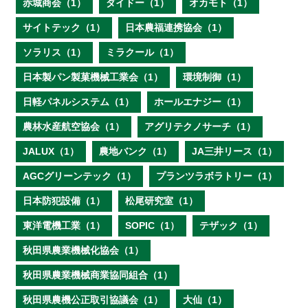
赤城商会（1）
ダイドー（1）
オカモト（1）
サイトテック（1）
日本農福連携協会（1）
ソラリス（1）
ミラクール（1）
日本製パン製菓機械工業会（1）
環境制御（1）
日軽パネルシステム（1）
ホールエナジー（1）
農林水産航空協会（1）
アグリテクノサーチ（1）
JALUX（1）
農地バンク（1）
JA三井リース（1）
AGCグリーンテック（1）
プランツラボラトリー（1）
日本防犯設備（1）
松尾研究室（1）
東洋電機工業（1）
SOPIC（1）
テザック（1）
秋田県農業機械化協会（1）
秋田県農業機械商業協同組合（1）
秋田県農機公正取引協議会（1）
大仙（1）