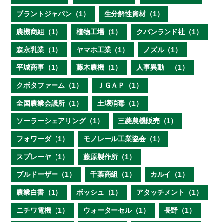
ブラントジャパン（1）
生分解性資材（1）
農機商組（1）
植物工場（1）
クバンランド社（1）
森永乳業（1）
ヤマホ工業（1）
ノズル（1）
平城商事（1）
藤木農機（1）
人事異動 （1）
クボタファーム（1）
ＪＧＡＰ（1）
全国農業会議所（1）
土壌消毒（1）
ソーラーシェアリング（1）
三菱農機販売（1）
フォワーダ（1）
モノレール工業協会（1）
スプレーヤ（1）
藤原製作所（1）
ブルドーザー（1）
千葉商組（1）
カルイ（1）
農業白書（1）
ボッシュ（1）
アタッチメント（1）
ニチワ電機（1）
ウォーターセル（1）
長野（1）