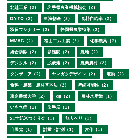
北越工業（2）
岩手県農業機械協会（2）
DAITO（2）
東海物産（2）
食料自給率（2）
双日マシナリー（2）
静岡県農業特集（2）
MMAG（2）
福山ゴム工業（2）
化学農薬（2）
総合防除（2）
参議院（2）
農地（2）
デジタル（2）
脱炭素（2）
農業農村（2）
タンザニア（2）
ヤマガタデザイン（2）
電動（2）
食料・農業・農村基本法（2）
持続可能性（2）
東京農業大学（2）
dji（2）
農林水産業（1）
いもち病（1）
岩手展（1）
21世紀米つくり会（1）
無人ヘリ（1）
自民党（1）
計量・計測（1）
麦作（1）