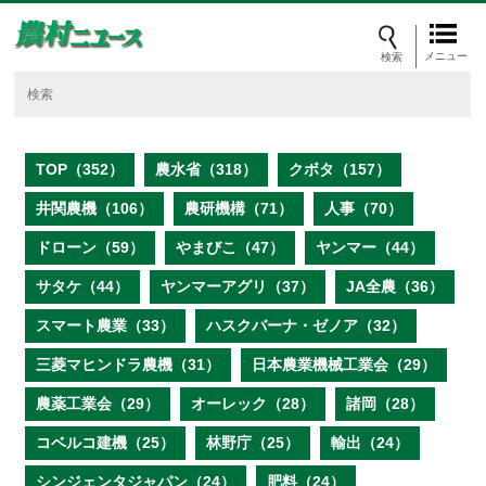
メニュー
TOP（352）
農水省（318）
クボタ（157）
井関農機（106）
農研機構（71）
人事（70）
ドローン（59）
やまびこ（47）
ヤンマー（44）
サタケ（44）
ヤンマーアグリ（37）
JA全農（36）
スマート農業（33）
ハスクバーナ・ゼノア（32）
三菱マヒンドラ農機（31）
日本農業機械工業会（29）
農薬工業会（29）
オーレック（28）
諸岡（28）
コベルコ建機（25）
林野庁（25）
輸出（24）
シンジェンタジャパン（24）
肥料（24）