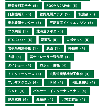
農業食料工学会（5）
FOOMA JAPAN（5）
日農機製工（5）
福岡九州クボタ（5）
殺虫剤（5）
東北農研センター（5）
三菱重工メイキエンジン（5）
フジ鋼業（5）
北海道クボタ（5）
ETG Japan（5）
新商品（5）
ロボテック（5）
岩手県農業特集（5）
農薬（5）
播種機（4）
大橋（4）
冨士トレーラー製作所（4）
タイショー（4）
ロボット農機（4）
トミタモータース（4）
北海道農業機械工業会（4）
マルマテクニカ（4）
ＩＰＭ（4）
岡山農栄社（4）
ＧＡＰ（4）
パルサー・インターナショナル（4）
伊東電機（4）
殺菌剤（4）
北村製作所（4）