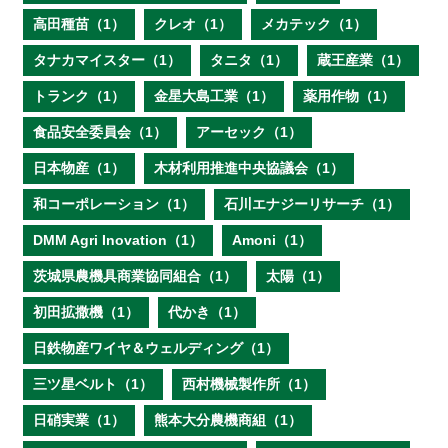
高田種苗（1）
クレオ（1）
メカテック（1）
タナカマイスター（1）
タニタ（1）
蔵王産業（1）
トランク（1）
金星大島工業（1）
薬用作物（1）
食品安全委員会（1）
アーセック（1）
日本物産（1）
木材利用推進中央協議会（1）
和コーポレーション（1）
石川エナジーリサーチ（1）
DMM Agri Inovation（1）
Amoni（1）
茨城県農機具商業協同組合（1）
太陽（1）
初田拡撒機（1）
代かき（1）
日鉄物産ワイヤ＆ウェルディング（1）
三ツ星ベルト（1）
西村機械製作所（1）
日硝実業（1）
熊本大分農機商組（1）