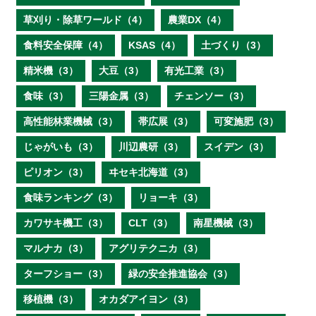
草刈り・除草ワールド（4）
農業DX（4）
食料安全保障（4）
KSAS（4）
土づくり（3）
精米機（3）
大豆（3）
有光工業（3）
食味（3）
三陽金属（3）
チェンソー（3）
高性能林業機械（3）
帯広展（3）
可変施肥（3）
じゃがいも（3）
川辺農研（3）
スイデン（3）
ピリオン（3）
ヰセキ北海道（3）
食味ランキング（3）
リョーキ（3）
カワサキ機工（3）
CLT（3）
南星機械（3）
マルナカ（3）
アグリテクニカ（3）
ターフショー（3）
緑の安全推進協会（3）
移植機（3）
オカダアイヨン（3）