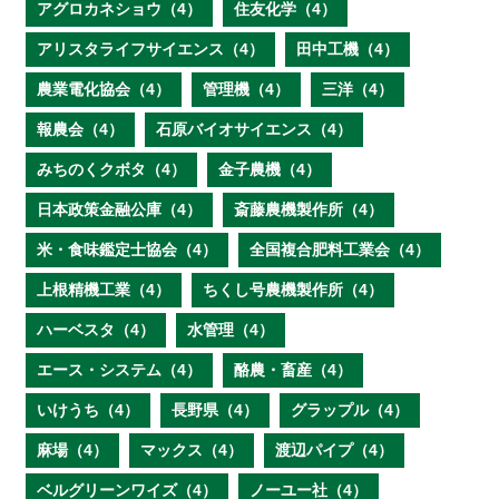
アグロカネショウ（4）
住友化学（4）
アリスタライフサイエンス（4）
田中工機（4）
農業電化協会（4）
管理機（4）
三洋（4）
報農会（4）
石原バイオサイエンス（4）
みちのくクボタ（4）
金子農機（4）
日本政策金融公庫（4）
斎藤農機製作所（4）
米・食味鑑定士協会（4）
全国複合肥料工業会（4）
上根精機工業（4）
ちくし号農機製作所（4）
ハーベスタ（4）
水管理（4）
エース・システム（4）
酪農・畜産（4）
いけうち（4）
長野県（4）
グラップル（4）
麻場（4）
マックス（4）
渡辺パイプ（4）
ベルグリーンワイズ（4）
ノーユー社（4）