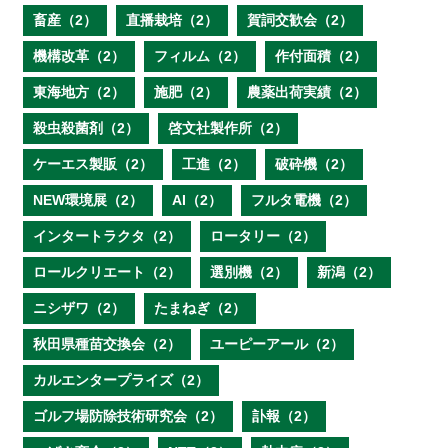
畜産（2）
直播栽培（2）
賀詞交歓会（2）
機構改革（2）
フィルム（2）
作付面積（2）
東海地方（2）
施肥（2）
農薬出荷実績（2）
殺虫殺菌剤（2）
啓文社製作所（2）
ケーエス製販（2）
工進（2）
破砕機（2）
NEW環境展（2）
AI（2）
フルタ電機（2）
インタートラクタ（2）
ロータリー（2）
ロールクリエート（2）
選別機（2）
新潟（2）
ニシザワ（2）
たまねぎ（2）
秋田県種苗交換会（2）
ユーピーアール（2）
カルエンタープライズ（2）
ゴルフ場防除技術研究会（2）
訃報（2）