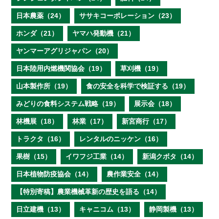
日本農薬（24）
ササキコーポレーション（23）
ホンダ（21）
ヤマハ発動機（21）
ヤンマーアグリジャパン（20）
日本陸用内燃機関協会（19）
草刈機（19）
山本製作所（19）
食の安全を科学で検証する（19）
みどりの食料システム戦略（19）
展示会（18）
林機展（18）
林業（17）
新宮商行（17）
トラクタ（16）
レンタルのニッケン（16）
果樹（15）
イワフジ工業（14）
新潟クボタ（14）
日本植物防疫協会（14）
農作業安全（14）
【特別寄稿】農業機械革新の歴史を語る（14）
日立建機（13）
キャニコム（13）
静岡製機（13）