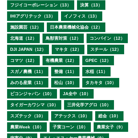
フジイコーポレーション（13）
決算（13）
IHIアグリテック（13）
イノフィス（13）
施設園芸（12）
日本農業機械化協会（12）
北海道（12）
鳥獣害対策（12）
コンバイン（12）
DJI JAPAN（12）
マキタ（12）
スチール（12）
コマツ（12）
有機農業（12）
GPEC（12）
スガノ農機（11）
整備（11）
水稲（11）
みのる産業（11）
松山（10）
タカキタ（10）
ビコンジャパン（10）
JA全中（10）
タイガーカワシマ（10）
三井化学アグロ（10）
スズテック（10）
アテックス（10）
総会（10）
農業Week（10）
子実コーン（10）
農業女子（9）