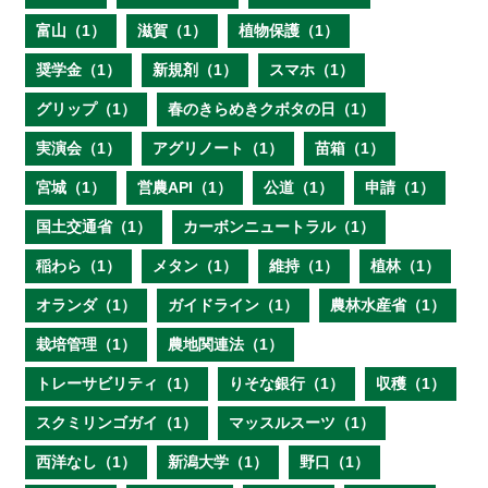
富山（1）
滋賀（1）
植物保護（1）
奨学金（1）
新規剤（1）
スマホ（1）
グリップ（1）
春のきらめきクボタの日（1）
実演会（1）
アグリノート（1）
苗箱（1）
宮城（1）
営農API（1）
公道（1）
申請（1）
国土交通省（1）
カーボンニュートラル（1）
稲わら（1）
メタン（1）
維持（1）
植林（1）
オランダ（1）
ガイドライン（1）
農林水産省（1）
栽培管理（1）
農地関連法（1）
トレーサビリティ（1）
りそな銀行（1）
収穫（1）
スクミリンゴガイ（1）
マッスルスーツ（1）
西洋なし（1）
新潟大学（1）
野口（1）