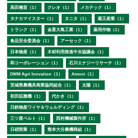
高田種苗（1）
クレオ（1）
メカテック（1）
タナカマイスター（1）
タニタ（1）
蔵王産業（1）
トランク（1）
金星大島工業（1）
薬用作物（1）
食品安全委員会（1）
アーセック（1）
日本物産（1）
木材利用推進中央協議会（1）
和コーポレーション（1）
石川エナジーリサーチ（1）
DMM Agri Inovation（1）
Amoni（1）
茨城県農機具商業協同組合（1）
太陽（1）
初田拡撒機（1）
代かき（1）
日鉄物産ワイヤ＆ウェルディング（1）
三ツ星ベルト（1）
西村機械製作所（1）
日硝実業（1）
熊本大分農機商組（1）