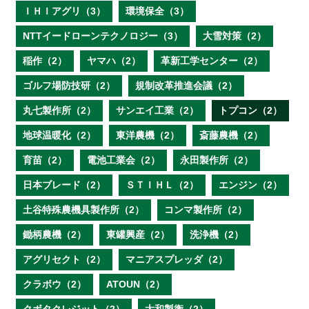
ＩＨＩアグリ（3）
環境保全（3）
NTTイードローンテクノロジー（3）
大雪対策（2）
稲作（2）
ヤマハ（2）
革新工学センター（2）
ゴルフ場防技研（2）
規制改革推進会議（2）
丸七製作所（2）
サンエイ工業（2）
トプコン（2）
地球温暖化（2）
東洋農機（2）
斎藤農機（2）
育苗（2）
電池工業会（2）
永田製作所（2）
日本ブレード（2）
ＳＴＩＨＬ（2）
エンジン（2）
土谷特殊農機具製作所（2）
コンマ製作所（2）
鋤柄農機（2）
東罐興産（2）
洗浄機（2）
アグリセクト（2）
マニアスプレッダ（2）
クラボウ（2）
ATOUN（2）