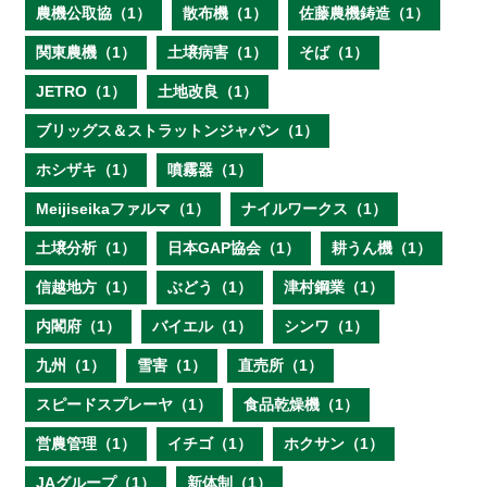
農機公取協（1）
散布機（1）
佐藤農機鋳造（1）
関東農機（1）
土壌病害（1）
そば（1）
JETRO（1）
土地改良（1）
ブリッグス＆ストラットンジャパン（1）
ホシザキ（1）
噴霧器（1）
Meijiseikaファルマ（1）
ナイルワークス（1）
土壌分析（1）
日本GAP協会（1）
耕うん機（1）
信越地方（1）
ぶどう（1）
津村鋼業（1）
内閣府（1）
バイエル（1）
シンワ（1）
九州（1）
雪害（1）
直売所（1）
スピードスプレーヤ（1）
食品乾燥機（1）
営農管理（1）
イチゴ（1）
ホクサン（1）
JAグループ（1）
新体制（1）