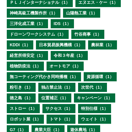
ＰＬＪインターナショナル（1）
エヌエス・ケー（1）
神崎高級工機製作所（1）
山陽熱工業（1）
三洋化成工業（1）
IDS（1）
ドローンワークシステム（1）
竹谷商事（1）
KDDI（1）
日本貿易振興機構（1）
農林業（1）
経営所得安定（1）
令和３年産（1）
植物防疫法（1）
オートモア（1）
無コーティング代かき同時播種（1）
資源循環（1）
粉引き（1）
独占禁止法（1）
次世代（1）
徳之島（1）
位置補正（1）
キャンペーン（1）
ストロー（1）
サクセス（1）
特別仕様（1）
ロボット展（1）
トマト（1）
ウェイト（1）
G7（1）
農業大臣（1）
遊休農地（1）