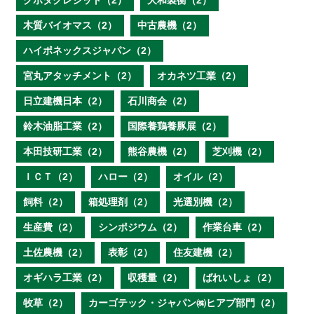
クボタクレジット（2）
大和製衡（2）
木質バイオマス（2）
中古農機（2）
ハイポネックスジャパン（2）
宮丸アタッチメント（2）
オカネツ工業（2）
日立建機日本（2）
石川商会（2）
鈴木油脂工業（2）
国際養鶏養豚展（2）
本田技研工業（2）
熊谷農機（2）
芝刈機（2）
ＩＣＴ（2）
ハロー（2）
オイル（2）
飼料（2）
箱処理剤（2）
光選別機（2）
生産費（2）
シンポジウム（2）
作業台車（2）
土佐農機（2）
表彰（2）
住友建機（2）
オギハラ工業（2）
収穫量（2）
ばれいしょ（2）
牧草（2）
カーゴテック・ジャパン㈱ヒアブ部門（2）