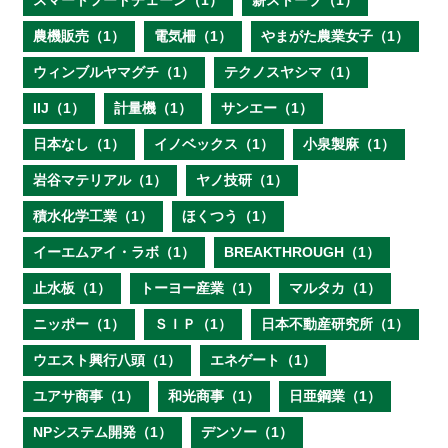
スマートフードチェーン（1）
薪ストーブ（1）
農機販売（1）
電気柵（1）
やまがた農業女子（1）
ウィンブルヤマグチ（1）
テクノスヤシマ（1）
IIJ（1）
計量機（1）
サンエー（1）
日本なし（1）
イノベックス（1）
小泉製麻（1）
岩谷マテリアル（1）
ヤノ技研（1）
積水化学工業（1）
ほくつう（1）
イーエムアイ・ラボ（1）
BREAKTHROUGH（1）
止水板（1）
トーヨー産業（1）
マルタカ（1）
ニッポー（1）
ＳＩＰ（1）
日本不動産研究所（1）
ウエスト興行八頭（1）
エネゲート（1）
ユアサ商事（1）
和光商事（1）
日亜鋼業（1）
NPシステム開発（1）
デンソー（1）