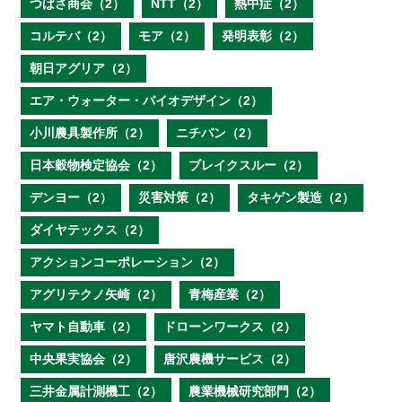
つばさ商会（2）
NTT（2）
熱中症（2）
コルテバ（2）
モア（2）
発明表彰（2）
朝日アグリア（2）
エア・ウォーター・バイオデザイン（2）
小川農具製作所（2）
ニチバン（2）
日本穀物検定協会（2）
ブレイクスルー（2）
デンヨー（2）
災害対策（2）
タキゲン製造（2）
ダイヤテックス（2）
アクションコーポレーション（2）
アグリテクノ矢崎（2）
青梅産業（2）
ヤマト自動車（2）
ドローンワークス（2）
中央果実協会（2）
唐沢農機サービス（2）
三井金属計測機工（2）
農業機械研究部門（2）