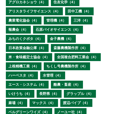
アグロカネショウ（4）
住友化学（4）
アリスタライフサイエンス（4）
田中工機（4）
農業電化協会（4）
管理機（4）
三洋（4）
報農会（4）
石原バイオサイエンス（4）
みちのくクボタ（4）
金子農機（4）
日本政策金融公庫（4）
斎藤農機製作所（4）
米・食味鑑定士協会（4）
全国複合肥料工業会（4）
上根精機工業（4）
ちくし号農機製作所（4）
ハーベスタ（4）
水管理（4）
エース・システム（4）
酪農・畜産（4）
いけうち（4）
長野県（4）
グラップル（4）
麻場（4）
マックス（4）
渡辺パイプ（4）
ベルグリーンワイズ（4）
ノーユー社（4）