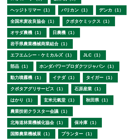
ヘッジトリマー（1）
バリカン（1）
デンカ（1）
全国米麦改良協会（1）
クボタケミックス（1）
オサダ農機（1）
日農機（1）
岩手県農業機械商業組合（1）
エフエムシー・ケミカルズ（1）
JLC（1）
部品（1）
ホンダパワープロダクツジャパン（1）
動力噴霧機（1）
イナダ（1）
タイガー（1）
クボタアグリサービス（1）
石原産業（1）
はかり（1）
玄米元氣堂（1）
秋田県（1）
農業技術クラスター会議（1）
北海道林業機械化協会（1）
保冷庫（1）
国際農業機械展（1）
プランター（1）