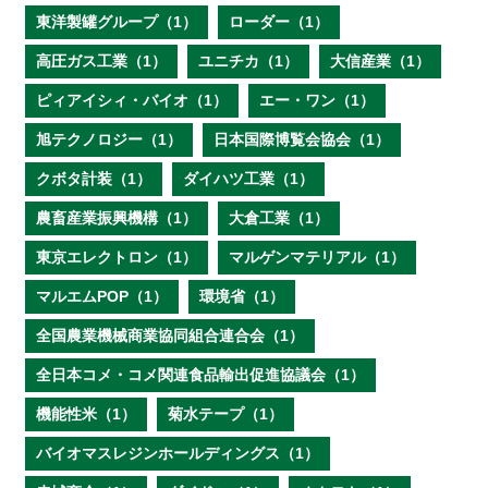
東洋製罐グループ（1）
ローダー（1）
高圧ガス工業（1）
ユニチカ（1）
大信産業（1）
ピィアイシィ・バイオ（1）
エー・ワン（1）
旭テクノロジー（1）
日本国際博覧会協会（1）
クボタ計装（1）
ダイハツ工業（1）
農畜産業振興機構（1）
大倉工業（1）
東京エレクトロン（1）
マルゲンマテリアル（1）
マルエムPOP（1）
環境省（1）
全国農業機械商業協同組合連合会（1）
全日本コメ・コメ関連食品輸出促進協議会（1）
機能性米（1）
菊水テープ（1）
バイオマスレジンホールディングス（1）