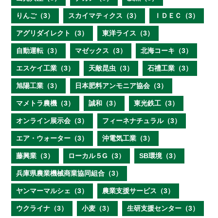
りんご（3）
スカイマティクス（3）
ＩＤＥＣ（3）
アグリダイレクト（3）
東洋ライス（3）
自動運転（3）
マゼックス（3）
北海コーキ（3）
エスケイ工業（3）
天敵昆虫（3）
石禮工業（3）
旭陽工業（3）
日本肥料アンモニア協会（3）
マメトラ農機（3）
誠和（3）
東光鉄工（3）
オンライン展示会（3）
フィーネナチュラル（3）
エア・ウォーター（3）
沖電気工業（3）
藤興業（3）
ローカル５G（3）
SB環境（3）
兵庫県農業機械商業協同組合（3）
ヤンマーマルシェ（3）
農業支援サービス（3）
ウクライナ（3）
小麦（3）
生研支援センター（3）