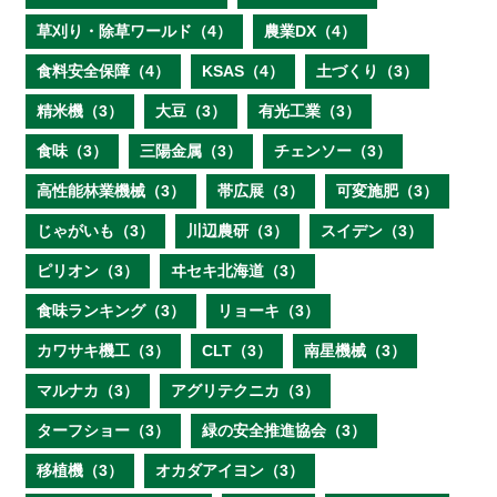
草刈り・除草ワールド（4）
農業DX（4）
食料安全保障（4）
KSAS（4）
土づくり（3）
精米機（3）
大豆（3）
有光工業（3）
食味（3）
三陽金属（3）
チェンソー（3）
高性能林業機械（3）
帯広展（3）
可変施肥（3）
じゃがいも（3）
川辺農研（3）
スイデン（3）
ピリオン（3）
ヰセキ北海道（3）
食味ランキング（3）
リョーキ（3）
カワサキ機工（3）
CLT（3）
南星機械（3）
マルナカ（3）
アグリテクニカ（3）
ターフショー（3）
緑の安全推進協会（3）
移植機（3）
オカダアイヨン（3）