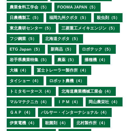
農業食料工学会（5）
FOOMA JAPAN（5）
日農機製工（5）
福岡九州クボタ（5）
殺虫剤（5）
東北農研センター（5）
三菱重工メイキエンジン（5）
フジ鋼業（5）
北海道クボタ（5）
ETG Japan（5）
新商品（5）
ロボテック（5）
岩手県農業特集（5）
農薬（5）
播種機（4）
大橋（4）
冨士トレーラー製作所（4）
タイショー（4）
ロボット農機（4）
トミタモータース（4）
北海道農業機械工業会（4）
マルマテクニカ（4）
ＩＰＭ（4）
岡山農栄社（4）
ＧＡＰ（4）
パルサー・インターナショナル（4）
伊東電機（4）
殺菌剤（4）
北村製作所（4）