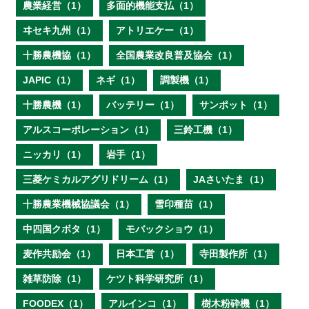
農業経営（1）
多面的機能支払（1）
ヰセキ九州（1）
アトリエケー（1）
十勝農機協（1）
全国農業改良普及協会（1）
JAPIC（1）
ネギ（1）
調製機（1）
十勝農機（1）
バッテリー（1）
サンポット（1）
アルスコーポレーション（1）
三鈴工機（1）
ニッカリ（1）
岩手（1）
三菱ケミカルアグリドリーム（1）
JAさいたま（1）
十勝農業機械協議会（1）
雪印種苗（1）
中四国クボタ（1）
モバックショウ（1）
麦作共励会（1）
日本工営（1）
寺田製作所（1）
雑草防除（1）
ケツト科学研究所（1）
FOODEX（1）
アルインコ（1）
樹木粉砕機（1）