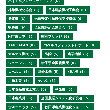
バイエルクロップサイエンス（6）
林業機械化協会（6）
日本建設機械工業会（6）
発電機（6）
米穀安定供給確保支援機構（6）
収穫機（6）
全国森林組合連合会（6）
NTT東日本（6）
昭和ブリッジ（6）
XAG JAPAN（6）
コベルコフォレストレポート（6）
マルマス機械（5）
防除（5）
農業機械（5）
ショーシン（5）
岩手県全国農機展（5）
コベルコ（5）
髙橋水機（5）
刈払機（5）
小橋工業（5）
ヤハタ（5）
日本食品機械工業会（5）
乾燥機（5）
日本農業賞（5）
全国農業システム化研究会（5）
古河ユニック（5）
秋田県農業機械化ショー（5）