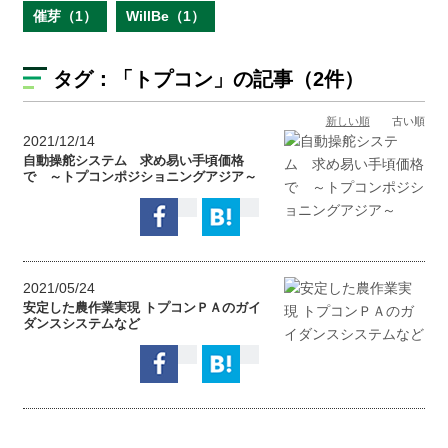
催芽（1）
WillBe（1）
タグ：
「トプコン」
の記事（2件）
新しい順
古い順
2021/12/14
自動操舵システム 求め易い手頃価格
で ～トプコンポジショニングアジア～
2021/05/24
安定した農作業実現 トプコンＰＡのガイ
ダンスシステムなど