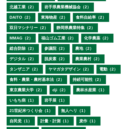
北越工業（2）
岩手県農業機械協会（2）
DAITO（2）
東海物産（2）
食料自給率（2）
双日マシナリー（2）
静岡県農業特集（2）
MMAG（2）
福山ゴム工業（2）
化学農薬（2）
総合防除（2）
参議院（2）
農地（2）
デジタル（2）
脱炭素（2）
農業農村（2）
タンザニア（2）
ヤマガタデザイン（2）
電動（2）
食料・農業・農村基本法（2）
持続可能性（2）
東京農業大学（2）
dji（2）
農林水産業（1）
いもち病（1）
岩手展（1）
21世紀米つくり会（1）
無人ヘリ（1）
自民党（1）
計量・計測（1）
麦作（1）