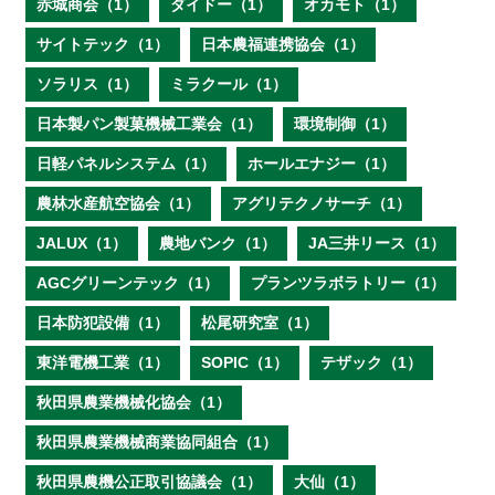
赤城商会（1）
ダイドー（1）
オカモト（1）
サイトテック（1）
日本農福連携協会（1）
ソラリス（1）
ミラクール（1）
日本製パン製菓機械工業会（1）
環境制御（1）
日軽パネルシステム（1）
ホールエナジー（1）
農林水産航空協会（1）
アグリテクノサーチ（1）
JALUX（1）
農地バンク（1）
JA三井リース（1）
AGCグリーンテック（1）
プランツラボラトリー（1）
日本防犯設備（1）
松尾研究室（1）
東洋電機工業（1）
SOPIC（1）
テザック（1）
秋田県農業機械化協会（1）
秋田県農業機械商業協同組合（1）
秋田県農機公正取引協議会（1）
大仙（1）