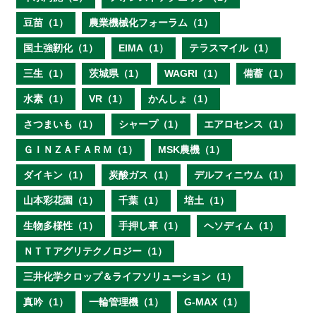
豆苗（1）
農業機械化フォーラム（1）
国土強靭化（1）
EIMA（1）
テラスマイル（1）
三生（1）
茨城県（1）
WAGRI（1）
備蓄（1）
水素（1）
VR（1）
かんしょ（1）
さつまいも（1）
シャープ（1）
エアロセンス（1）
ＧＩＮＺＡＦＡＲＭ（1）
MSK農機（1）
ダイキン（1）
炭酸ガス（1）
デルフィニウム（1）
山本彩花園（1）
千葉（1）
培土（1）
生物多様性（1）
手押し車（1）
ヘソディム（1）
ＮＴＴアグリテクノロジー（1）
三井化学クロップ＆ライフソリューション（1）
真吟（1）
一輪管理機（1）
G-MAX（1）