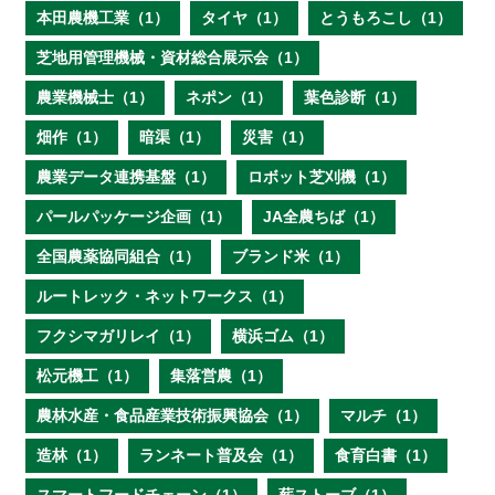
本田農機工業（1）
タイヤ（1）
とうもろこし（1）
芝地用管理機械・資材総合展示会（1）
農業機械士（1）
ネポン（1）
葉色診断（1）
畑作（1）
暗渠（1）
災害（1）
農業データ連携基盤（1）
ロボット芝刈機（1）
パールパッケージ企画（1）
JA全農ちば（1）
全国農薬協同組合（1）
ブランド米（1）
ルートレック・ネットワークス（1）
フクシマガリレイ（1）
横浜ゴム（1）
松元機工（1）
集落営農（1）
農林水産・食品産業技術振興協会（1）
マルチ（1）
造林（1）
ランネート普及会（1）
食育白書（1）