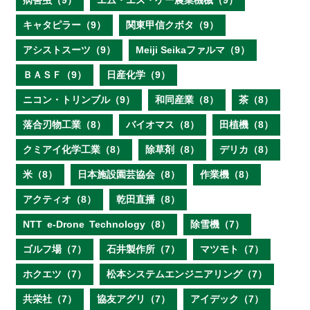
病害虫（9）
エム・エス・ケー農業機械（9）
キャタピラー（9）
関東甲信クボタ（9）
アシストスーツ（9）
Meiji Seikaファルマ（9）
ＢＡＳＦ（9）
日産化学（9）
ニコン・トリンブル（9）
和同産業（8）
茶（8）
落合刃物工業（8）
バイオマス（8）
田植機（8）
クミアイ化学工業（8）
除草剤（8）
デリカ（8）
米（8）
日本施設園芸協会（8）
作業機（8）
アクティオ（8）
乾田直播（8）
NTT e‐Drone Technology（8）
除雪機（7）
ゴルフ場（7）
石井製作所（7）
マツモト（7）
ホクエツ（7）
松本システムエンジニアリング（7）
共栄社（7）
協友アグリ（7）
アイデック（7）