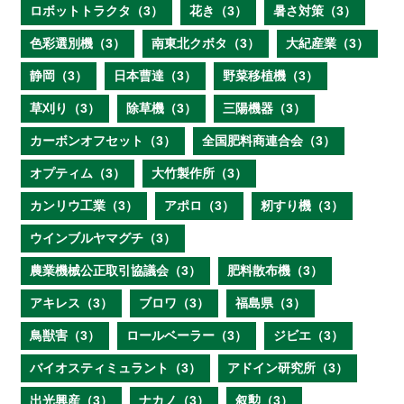
ロボットトラクタ（3）
花き（3）
暑さ対策（3）
色彩選別機（3）
南東北クボタ（3）
大紀産業（3）
静岡（3）
日本曹達（3）
野菜移植機（3）
草刈り（3）
除草機（3）
三陽機器（3）
カーボンオフセット（3）
全国肥料商連合会（3）
オプティム（3）
大竹製作所（3）
カンリウ工業（3）
アポロ（3）
籾すり機（3）
ウインブルヤマグチ（3）
農業機械公正取引協議会（3）
肥料散布機（3）
アキレス（3）
ブロワ（3）
福島県（3）
鳥獣害（3）
ロールベーラー（3）
ジビエ（3）
バイオスティミュラント（3）
アドイン研究所（3）
出光興産（3）
ナカノ（3）
叙勲（3）