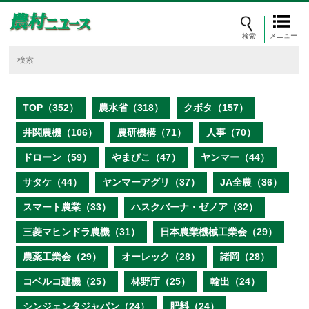
メニュー
TOP（352）
農水省（318）
クボタ（157）
井関農機（106）
農研機構（71）
人事（70）
ドローン（59）
やまびこ（47）
ヤンマー（44）
サタケ（44）
ヤンマーアグリ（37）
JA全農（36）
スマート農業（33）
ハスクバーナ・ゼノア（32）
三菱マヒンドラ農機（31）
日本農業機械工業会（29）
農薬工業会（29）
オーレック（28）
諸岡（28）
コベルコ建機（25）
林野庁（25）
輸出（24）
シンジェンタジャパン（24）
肥料（24）