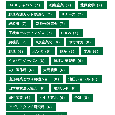
BASFジャパン（7）
福農産業（7）
北興化学（7）
野菜流通カット協議会（7）
サナース（7）
経産省（7）
新稲作研究会（7）
工機ホールディングス（7）
SDGs（7）
農機具（7）
6次産業化（6）
ササオカ（6）
野菜（6）
ホソダ（6）
緑産（6）
米粉（6）
やまびこジャパン（6）
日本甜菜製糖（6）
丸山製作所（6）
大島農機（6）
山形農業まつり農機ショー（6）
油圧ショベル（6）
日本農業法人協会（6）
現地ルポ（6）
田中産業（6）
ヰセキ東北（6）
予算（6）
アグリアタッチ研究所（6）