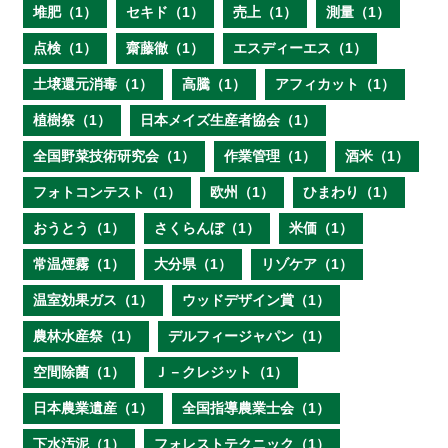
堆肥（1）
セキド（1）
売上（1）
測量（1）
点検（1）
齋藤徹（1）
エスディーエス（1）
土壌還元消毒（1）
高騰（1）
アフィカット（1）
植樹祭（1）
日本メイズ生産者協会（1）
全国野菜技術研究会（1）
作業管理（1）
酒米（1）
フォトコンテスト（1）
欧州（1）
ひまわり（1）
おうとう（1）
さくらんぼ（1）
米価（1）
常温煙霧（1）
大分県（1）
リゾケア（1）
温室効果ガス（1）
ウッドデザイン賞（1）
農林水産祭（1）
デルフィージャパン（1）
空間除菌（1）
Ｊ－クレジット（1）
日本農業遺産（1）
全国指導農業士会（1）
下水汚泥（1）
フォレストテクニック（1）