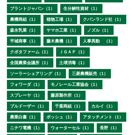
ブラントジャパン（1）
生分解性資材（1）
農機商組（1）
植物工場（1）
クバンランド社（1）
森永乳業（1）
ヤマホ工業（1）
ノズル（1）
平城商事（1）
藤木農機（1）
人事異動 （1）
クボタファーム（1）
ＪＧＡＰ（1）
全国農業会議所（1）
土壌消毒（1）
ソーラーシェアリング（1）
三菱農機販売（1）
フォワーダ（1）
モノレール工業協会（1）
スプレーヤ（1）
藤原製作所（1）
ブルドーザー（1）
千葉商組（1）
カルイ（1）
農業白書（1）
ボッシュ（1）
アタッチメント（1）
ニチワ電機（1）
ウォーターセル（1）
長野（1）