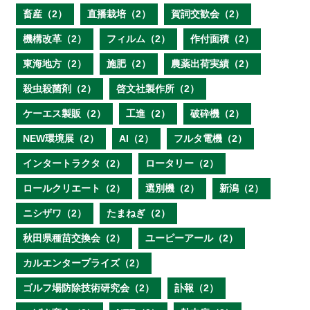
畜産（2）
直播栽培（2）
賀詞交歓会（2）
機構改革（2）
フィルム（2）
作付面積（2）
東海地方（2）
施肥（2）
農薬出荷実績（2）
殺虫殺菌剤（2）
啓文社製作所（2）
ケーエス製販（2）
工進（2）
破砕機（2）
NEW環境展（2）
AI（2）
フルタ電機（2）
インタートラクタ（2）
ロータリー（2）
ロールクリエート（2）
選別機（2）
新潟（2）
ニシザワ（2）
たまねぎ（2）
秋田県種苗交換会（2）
ユーピーアール（2）
カルエンタープライズ（2）
ゴルフ場防除技術研究会（2）
訃報（2）