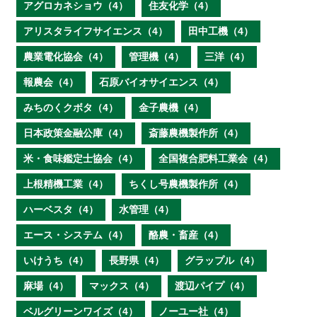
アグロカネショウ（4）
住友化学（4）
アリスタライフサイエンス（4）
田中工機（4）
農業電化協会（4）
管理機（4）
三洋（4）
報農会（4）
石原バイオサイエンス（4）
みちのくクボタ（4）
金子農機（4）
日本政策金融公庫（4）
斎藤農機製作所（4）
米・食味鑑定士協会（4）
全国複合肥料工業会（4）
上根精機工業（4）
ちくし号農機製作所（4）
ハーベスタ（4）
水管理（4）
エース・システム（4）
酪農・畜産（4）
いけうち（4）
長野県（4）
グラップル（4）
麻場（4）
マックス（4）
渡辺パイプ（4）
ベルグリーンワイズ（4）
ノーユー社（4）