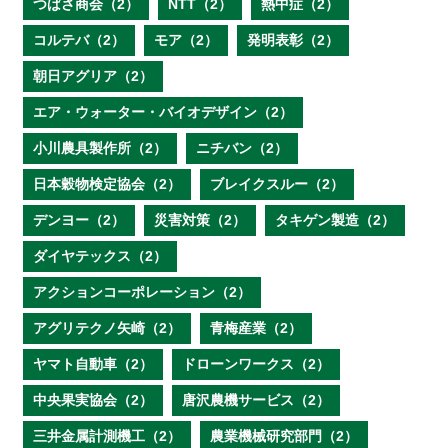
つばさ商会（2）
NTT（2）
熱中症（2）
コルテバ（2）
モア（2）
発明表彰（2）
朝日アグリア（2）
エア・ウォーター・バイオデザイン（2）
小川農具製作所（2）
ニチバン（2）
日本穀物検定協会（2）
ブレイクスルー（2）
デンヨー（2）
災害対策（2）
タキゲン製造（2）
ダイヤテックス（2）
アクションコーポレーション（2）
アグリテクノ矢崎（2）
青梅産業（2）
ヤマト自動車（2）
ドローンワークス（2）
中央果実協会（2）
唐沢農機サービス（2）
三井金属計測機工（2）
農業機械研究部門（2）