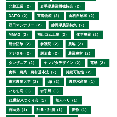
北越工業（2）
岩手県農業機械協会（2）
DAITO（2）
東海物産（2）
食料自給率（2）
双日マシナリー（2）
静岡県農業特集（2）
MMAG（2）
福山ゴム工業（2）
化学農薬（2）
総合防除（2）
参議院（2）
農地（2）
デジタル（2）
脱炭素（2）
農業農村（2）
タンザニア（2）
ヤマガタデザイン（2）
電動（2）
食料・農業・農村基本法（2）
持続可能性（2）
東京農業大学（2）
dji（2）
農林水産業（1）
いもち病（1）
岩手展（1）
21世紀米つくり会（1）
無人ヘリ（1）
自民党（1）
計量・計測（1）
麦作（1）