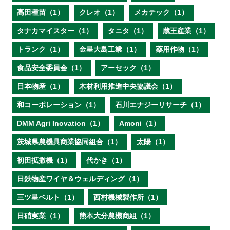
高田種苗（1）
クレオ（1）
メカテック（1）
タナカマイスター（1）
タニタ（1）
蔵王産業（1）
トランク（1）
金星大島工業（1）
薬用作物（1）
食品安全委員会（1）
アーセック（1）
日本物産（1）
木材利用推進中央協議会（1）
和コーポレーション（1）
石川エナジーリサーチ（1）
DMM Agri Inovation（1）
Amoni（1）
茨城県農機具商業協同組合（1）
太陽（1）
初田拡撒機（1）
代かき（1）
日鉄物産ワイヤ＆ウェルディング（1）
三ツ星ベルト（1）
西村機械製作所（1）
日硝実業（1）
熊本大分農機商組（1）