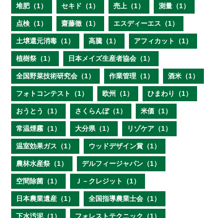
堆肥（1）
セキド（1）
売上（1）
測量（1）
点検（1）
齋藤徹（1）
エスディーエス（1）
土壌還元消毒（1）
高騰（1）
アフィカット（1）
植樹祭（1）
日本メイズ生産者協会（1）
全国野菜技術研究会（1）
作業管理（1）
酒米（1）
フォトコンテスト（1）
欧州（1）
ひまわり（1）
おうとう（1）
さくらんぼ（1）
米価（1）
常温煙霧（1）
大分県（1）
リゾケア（1）
温室効果ガス（1）
ウッドデザイン賞（1）
農林水産祭（1）
デルフィージャパン（1）
空間除菌（1）
Ｊ－クレジット（1）
日本農業遺産（1）
全国指導農業士会（1）
下水汚泥（1）
フォレストテクニック（1）