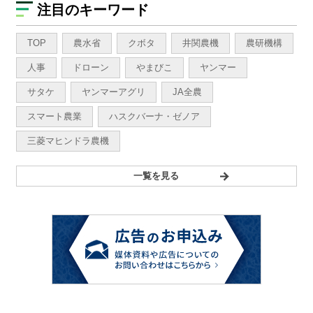
注目のキーワード
TOP
農水省
クボタ
井関農機
農研機構
人事
ドローン
やまびこ
ヤンマー
サタケ
ヤンマーアグリ
JA全農
スマート農業
ハスクバーナ・ゼノア
三菱マヒンドラ農機
一覧を見る