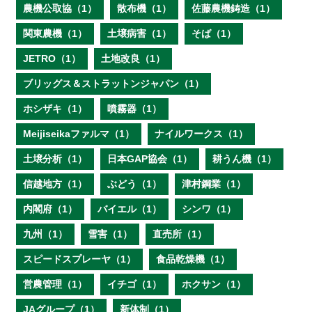
農機公取協（1）
散布機（1）
佐藤農機鋳造（1）
関東農機（1）
土壌病害（1）
そば（1）
JETRO（1）
土地改良（1）
ブリッグス＆ストラットンジャパン（1）
ホシザキ（1）
噴霧器（1）
Meijiseikaファルマ（1）
ナイルワークス（1）
土壌分析（1）
日本GAP協会（1）
耕うん機（1）
信越地方（1）
ぶどう（1）
津村鋼業（1）
内閣府（1）
バイエル（1）
シンワ（1）
九州（1）
雪害（1）
直売所（1）
スピードスプレーヤ（1）
食品乾燥機（1）
営農管理（1）
イチゴ（1）
ホクサン（1）
JAグループ（1）
新体制（1）