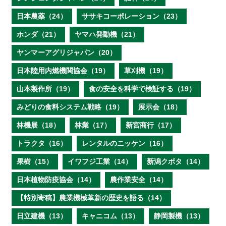
日本農薬（24）
ササキコーポレーション（23）
ホンダ（21）
ヤマハ発動機（21）
ヤンマーアグリジャパン（20）
日本陸用内燃機関協会（19）
草刈機（19）
山本製作所（19）
食の安全を科学で検証する（19）
みどりの食料システム戦略（19）
展示会（18）
林機展（18）
林業（17）
新宮商行（17）
トラクタ（16）
レンタルのニッケン（16）
果樹（15）
イワフジ工業（14）
新潟クボタ（14）
日本植物防疫協会（14）
農作業安全（14）
【特別寄稿】農業機械革新の歴史を語る（14）
日立建機（13）
キャニコム（13）
静岡製機（13）