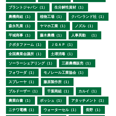
ブラントジャパン（1）
生分解性資材（1）
農機商組（1）
植物工場（1）
クバンランド社（1）
森永乳業（1）
ヤマホ工業（1）
ノズル（1）
平城商事（1）
藤木農機（1）
人事異動 （1）
クボタファーム（1）
ＪＧＡＰ（1）
全国農業会議所（1）
土壌消毒（1）
ソーラーシェアリング（1）
三菱農機販売（1）
フォワーダ（1）
モノレール工業協会（1）
スプレーヤ（1）
藤原製作所（1）
ブルドーザー（1）
千葉商組（1）
カルイ（1）
農業白書（1）
ボッシュ（1）
アタッチメント（1）
ニチワ電機（1）
ウォーターセル（1）
長野（1）