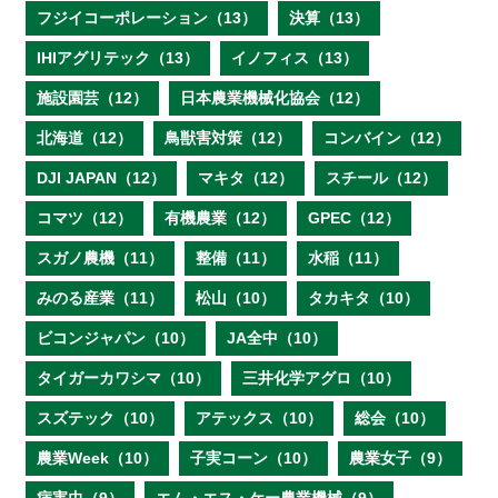
フジイコーポレーション（13）
決算（13）
IHIアグリテック（13）
イノフィス（13）
施設園芸（12）
日本農業機械化協会（12）
北海道（12）
鳥獣害対策（12）
コンバイン（12）
DJI JAPAN（12）
マキタ（12）
スチール（12）
コマツ（12）
有機農業（12）
GPEC（12）
スガノ農機（11）
整備（11）
水稲（11）
みのる産業（11）
松山（10）
タカキタ（10）
ビコンジャパン（10）
JA全中（10）
タイガーカワシマ（10）
三井化学アグロ（10）
スズテック（10）
アテックス（10）
総会（10）
農業Week（10）
子実コーン（10）
農業女子（9）