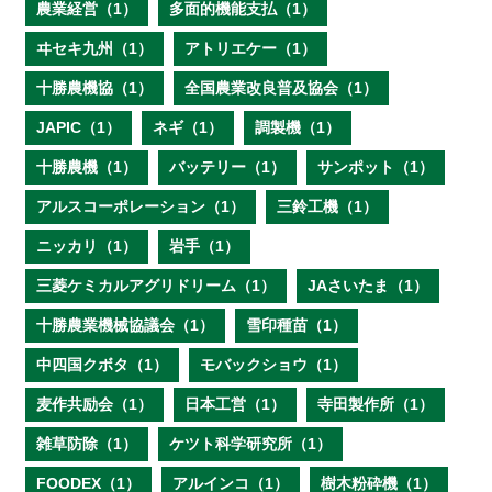
農業経営（1）
多面的機能支払（1）
ヰセキ九州（1）
アトリエケー（1）
十勝農機協（1）
全国農業改良普及協会（1）
JAPIC（1）
ネギ（1）
調製機（1）
十勝農機（1）
バッテリー（1）
サンポット（1）
アルスコーポレーション（1）
三鈴工機（1）
ニッカリ（1）
岩手（1）
三菱ケミカルアグリドリーム（1）
JAさいたま（1）
十勝農業機械協議会（1）
雪印種苗（1）
中四国クボタ（1）
モバックショウ（1）
麦作共励会（1）
日本工営（1）
寺田製作所（1）
雑草防除（1）
ケツト科学研究所（1）
FOODEX（1）
アルインコ（1）
樹木粉砕機（1）