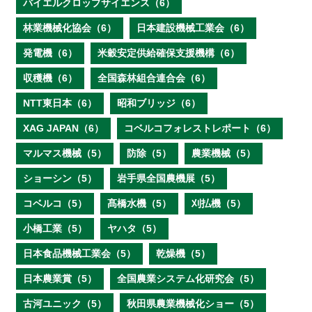
バイエルクロップサイエンス（6）
林業機械化協会（6）
日本建設機械工業会（6）
発電機（6）
米穀安定供給確保支援機構（6）
収穫機（6）
全国森林組合連合会（6）
NTT東日本（6）
昭和ブリッジ（6）
XAG JAPAN（6）
コベルコフォレストレポート（6）
マルマス機械（5）
防除（5）
農業機械（5）
ショーシン（5）
岩手県全国農機展（5）
コベルコ（5）
髙橋水機（5）
刈払機（5）
小橋工業（5）
ヤハタ（5）
日本食品機械工業会（5）
乾燥機（5）
日本農業賞（5）
全国農業システム化研究会（5）
古河ユニック（5）
秋田県農業機械化ショー（5）