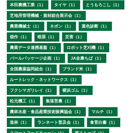
本田農機工業（1）
タイヤ（1）
とうもろこし（1）
芝地用管理機械・資材総合展示会（1）
農業機械士（1）
ネポン（1）
葉色診断（1）
畑作（1）
暗渠（1）
災害（1）
農業データ連携基盤（1）
ロボット芝刈機（1）
パールパッケージ企画（1）
JA全農ちば（1）
全国農薬協同組合（1）
ブランド米（1）
ルートレック・ネットワークス（1）
フクシマガリレイ（1）
横浜ゴム（1）
松元機工（1）
集落営農（1）
農林水産・食品産業技術振興協会（1）
マルチ（1）
造林（1）
ランネート普及会（1）
食育白書（1）