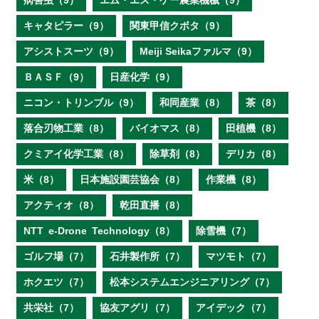
病害虫（9）
エム・エス・ケー農業機械（9）
キャタピラー（9）
関東甲信クボタ（9）
アシストスーツ（9）
Meiji Seikaファルマ（9）
ＢＡＳＦ（9）
日産化学（9）
ニコン・トリンブル（9）
和同産業（8）
茶（8）
落合刃物工業（8）
バイオマス（8）
田植機（8）
クミアイ化学工業（8）
除草剤（8）
デリカ（8）
米（8）
日本施設園芸協会（8）
作業機（8）
アクティオ（8）
乾田直播（8）
NTT e‐Drone Technology（8）
除雪機（7）
ゴルフ場（7）
石井製作所（7）
マツモト（7）
ホクエツ（7）
松本システムエンジニアリング（7）
共栄社（7）
協友アグリ（7）
アイデック（7）