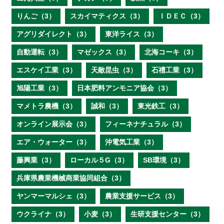
りんご（3）
スカイマティクス（3）
ＩＤＥＣ（3）
アグリダイレクト（3）
東洋ライス（3）
自動運転（3）
マゼックス（3）
北海コーキ（3）
エスケイ工業（3）
天敵昆虫（3）
石禮工業（3）
旭陽工業（3）
日本肥料アンモニア協会（3）
マメトラ農機（3）
誠和（3）
東光鉄工（3）
オンライン展示会（3）
フィーネナチュラル（3）
エア・ウォーター（3）
沖電気工業（3）
藤興業（3）
ローカル５G（3）
SB環境（3）
兵庫県農業機械商業協同組合（3）
ヤンマーマルシェ（3）
農業支援サービス（3）
ウクライナ（3）
小麦（3）
生研支援センター（3）