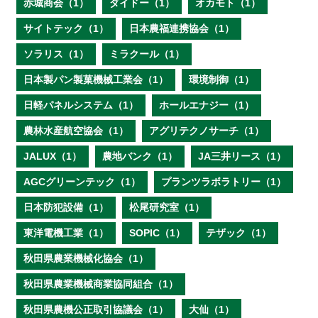
赤城商会（1）
ダイドー（1）
オカモト（1）
サイトテック（1）
日本農福連携協会（1）
ソラリス（1）
ミラクール（1）
日本製パン製菓機械工業会（1）
環境制御（1）
日軽パネルシステム（1）
ホールエナジー（1）
農林水産航空協会（1）
アグリテクノサーチ（1）
JALUX（1）
農地バンク（1）
JA三井リース（1）
AGCグリーンテック（1）
プランツラボラトリー（1）
日本防犯設備（1）
松尾研究室（1）
東洋電機工業（1）
SOPIC（1）
テザック（1）
秋田県農業機械化協会（1）
秋田県農業機械商業協同組合（1）
秋田県農機公正取引協議会（1）
大仙（1）