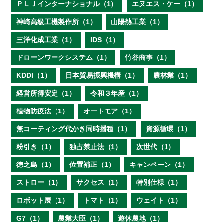
ＰＬＪインターナショナル（1）
エヌエス・ケー（1）
神崎高級工機製作所（1）
山陽熱工業（1）
三洋化成工業（1）
IDS（1）
ドローンワークシステム（1）
竹谷商事（1）
KDDI（1）
日本貿易振興機構（1）
農林業（1）
経営所得安定（1）
令和３年産（1）
植物防疫法（1）
オートモア（1）
無コーティング代かき同時播種（1）
資源循環（1）
粉引き（1）
独占禁止法（1）
次世代（1）
徳之島（1）
位置補正（1）
キャンペーン（1）
ストロー（1）
サクセス（1）
特別仕様（1）
ロボット展（1）
トマト（1）
ウェイト（1）
G7（1）
農業大臣（1）
遊休農地（1）