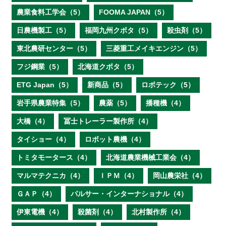
農業食料工学会（5）
FOOMA JAPAN（5）
日農機製工（5）
福岡九州クボタ（5）
殺虫剤（5）
東北農研センター（5）
三菱重工メイキエンジン（5）
フジ鋼業（5）
北海道クボタ（5）
ETG Japan（5）
新商品（5）
ロボテック（5）
岩手県農業特集（5）
農薬（5）
播種機（4）
大橋（4）
冨士トレーラー製作所（4）
タイショー（4）
ロボット農機（4）
トミタモータース（4）
北海道農業機械工業会（4）
マルマテクニカ（4）
ＩＰＭ（4）
岡山農栄社（4）
ＧＡＰ（4）
パルサー・インターナショナル（4）
伊東電機（4）
殺菌剤（4）
北村製作所（4）