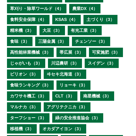
草刈り・除草ワールド（4）
農業DX（4）
食料安全保障（4）
KSAS（4）
土づくり（3）
精米機（3）
大豆（3）
有光工業（3）
食味（3）
三陽金属（3）
チェンソー（3）
高性能林業機械（3）
帯広展（3）
可変施肥（3）
じゃがいも（3）
川辺農研（3）
スイデン（3）
ピリオン（3）
ヰセキ北海道（3）
食味ランキング（3）
リョーキ（3）
カワサキ機工（3）
CLT（3）
南星機械（3）
マルナカ（3）
アグリテクニカ（3）
ターフショー（3）
緑の安全推進協会（3）
移植機（3）
オカダアイヨン（3）