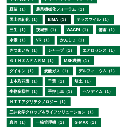
豆苗（1）
農業機械化フォーラム（1）
国土強靭化（1）
EIMA（1）
テラスマイル（1）
三生（1）
茨城県（1）
WAGRI（1）
備蓄（1）
水素（1）
VR（1）
かんしょ（1）
さつまいも（1）
シャープ（1）
エアロセンス（1）
ＧＩＮＺＡＦＡＲＭ（1）
MSK農機（1）
ダイキン（1）
炭酸ガス（1）
デルフィニウム（1）
山本彩花園（1）
千葉（1）
培土（1）
生物多様性（1）
手押し車（1）
ヘソディム（1）
ＮＴＴアグリテクノロジー（1）
三井化学クロップ＆ライフソリューション（1）
真吟（1）
一輪管理機（1）
G-MAX（1）