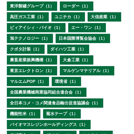
東洋製罐グループ（1）
ローダー（1）
高圧ガス工業（1）
ユニチカ（1）
大信産業（1）
ピィアイシィ・バイオ（1）
エー・ワン（1）
旭テクノロジー（1）
日本国際博覧会協会（1）
クボタ計装（1）
ダイハツ工業（1）
農畜産業振興機構（1）
大倉工業（1）
東京エレクトロン（1）
マルゲンマテリアル（1）
マルエムPOP（1）
環境省（1）
全国農業機械商業協同組合連合会（1）
全日本コメ・コメ関連食品輸出促進協議会（1）
機能性米（1）
菊水テープ（1）
バイオマスレジンホールディングス（1）