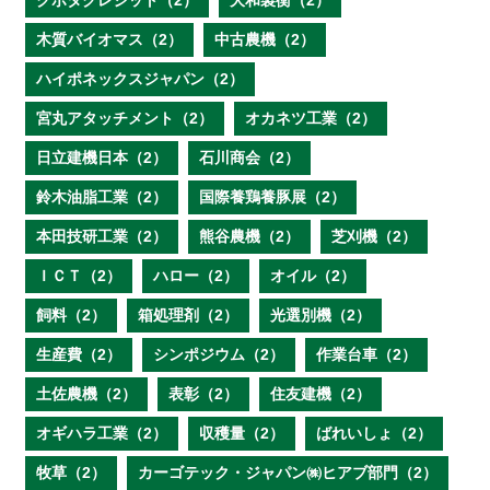
クボタクレジット（2）
大和製衡（2）
木質バイオマス（2）
中古農機（2）
ハイポネックスジャパン（2）
宮丸アタッチメント（2）
オカネツ工業（2）
日立建機日本（2）
石川商会（2）
鈴木油脂工業（2）
国際養鶏養豚展（2）
本田技研工業（2）
熊谷農機（2）
芝刈機（2）
ＩＣＴ（2）
ハロー（2）
オイル（2）
飼料（2）
箱処理剤（2）
光選別機（2）
生産費（2）
シンポジウム（2）
作業台車（2）
土佐農機（2）
表彰（2）
住友建機（2）
オギハラ工業（2）
収穫量（2）
ばれいしょ（2）
牧草（2）
カーゴテック・ジャパン㈱ヒアブ部門（2）