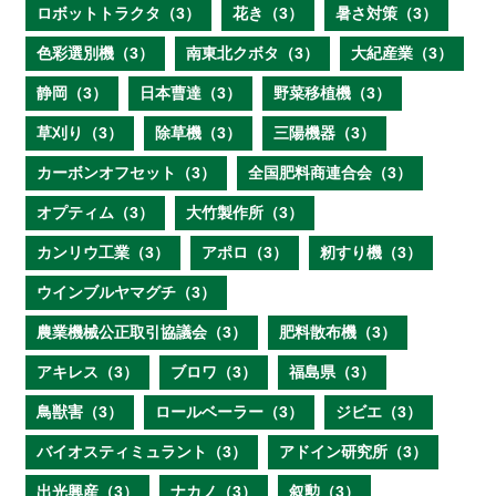
ロボットトラクタ（3）
花き（3）
暑さ対策（3）
色彩選別機（3）
南東北クボタ（3）
大紀産業（3）
静岡（3）
日本曹達（3）
野菜移植機（3）
草刈り（3）
除草機（3）
三陽機器（3）
カーボンオフセット（3）
全国肥料商連合会（3）
オプティム（3）
大竹製作所（3）
カンリウ工業（3）
アポロ（3）
籾すり機（3）
ウインブルヤマグチ（3）
農業機械公正取引協議会（3）
肥料散布機（3）
アキレス（3）
ブロワ（3）
福島県（3）
鳥獣害（3）
ロールベーラー（3）
ジビエ（3）
バイオスティミュラント（3）
アドイン研究所（3）
出光興産（3）
ナカノ（3）
叙勲（3）