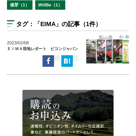
催芽（1）
WillBe（1）
タグ：
「EIMA」
の記事（1件）
新しい順
古い順
2023/02/08
ＥＩＭＡ現地レポート ビコンジャパン