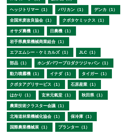
ヘッジトリマー（1）
バリカン（1）
デンカ（1）
全国米麦改良協会（1）
クボタケミックス（1）
オサダ農機（1）
日農機（1）
岩手県農業機械商業組合（1）
エフエムシー・ケミカルズ（1）
JLC（1）
部品（1）
ホンダパワープロダクツジャパン（1）
動力噴霧機（1）
イナダ（1）
タイガー（1）
クボタアグリサービス（1）
石原産業（1）
はかり（1）
玄米元氣堂（1）
秋田県（1）
農業技術クラスター会議（1）
北海道林業機械化協会（1）
保冷庫（1）
国際農業機械展（1）
プランター（1）