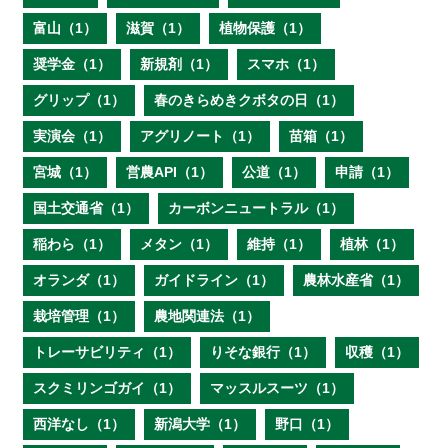
富山（1）
滋賀（1）
植物保護（1）
奨学金（1）
新規剤（1）
スマホ（1）
グリップ（1）
春のきらめきクボタの日（1）
実演会（1）
アグリノート（1）
苗箱（1）
宮城（1）
営農API（1）
公道（1）
申請（1）
国土交通省（1）
カーボンニュートラル（1）
稲わら（1）
メタン（1）
維持（1）
植林（1）
オランダ（1）
ガイドライン（1）
農林水産省（1）
栽培管理（1）
農地関連法（1）
トレーサビリティ（1）
りそな銀行（1）
収穫（1）
スクミリンゴガイ（1）
マッスルスーツ（1）
西洋なし（1）
新潟大学（1）
野口（1）