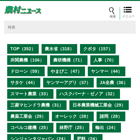
メニュー
TOP（352）
農水省（318）
クボタ（157）
井関農機（106）
農研機構（71）
人事（70）
ドローン（59）
やまびこ（47）
ヤンマー（44）
サタケ（44）
ヤンマーアグリ（37）
JA全農（36）
スマート農業（33）
ハスクバーナ・ゼノア（32）
三菱マヒンドラ農機（31）
日本農業機械工業会（29）
農薬工業会（29）
オーレック（28）
諸岡（28）
コベルコ建機（25）
林野庁（25）
輸出（24）
シンジェンタジャパン（24）
肥料（24）