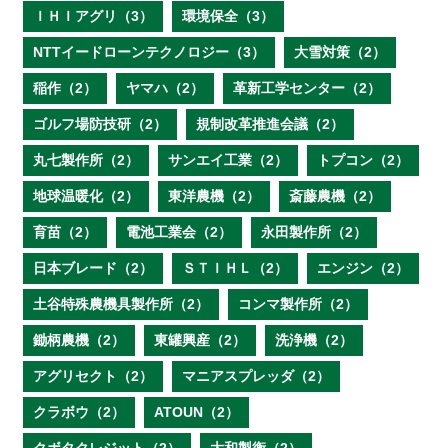
ＩＨＩアグリ（3）
環境保全（3）
NTTイードローンテクノロジー（3）
大雪対策（2）
稲作（2）
ヤマハ（2）
革新工学センター（2）
ゴルフ場防技研（2）
規制改革推進会議（2）
丸七製作所（2）
サンエイ工業（2）
トプコン（2）
地球温暖化（2）
東洋農機（2）
斎藤農機（2）
育苗（2）
電池工業会（2）
永田製作所（2）
日本ブレード（2）
ＳＴＩＨＬ（2）
エンジン（2）
土谷特殊農機具製作所（2）
コンマ製作所（2）
鋤柄農機（2）
東罐興産（2）
洗浄機（2）
アグリセクト（2）
マニアスプレッダ（2）
クラボウ（2）
ATOUN（2）