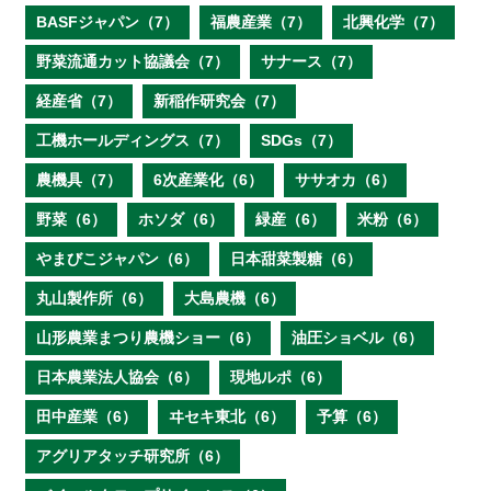
BASFジャパン（7）
福農産業（7）
北興化学（7）
野菜流通カット協議会（7）
サナース（7）
経産省（7）
新稲作研究会（7）
工機ホールディングス（7）
SDGs（7）
農機具（7）
6次産業化（6）
ササオカ（6）
野菜（6）
ホソダ（6）
緑産（6）
米粉（6）
やまびこジャパン（6）
日本甜菜製糖（6）
丸山製作所（6）
大島農機（6）
山形農業まつり農機ショー（6）
油圧ショベル（6）
日本農業法人協会（6）
現地ルポ（6）
田中産業（6）
ヰセキ東北（6）
予算（6）
アグリアタッチ研究所（6）