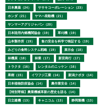
日本農薬（24）
ササキコーポレーション（23）
ホンダ（21）
ヤマハ発動機（21）
ヤンマーアグリジャパン（20）
日本陸用内燃機関協会（19）
草刈機（19）
山本製作所（19）
食の安全を科学で検証する（19）
みどりの食料システム戦略（19）
展示会（18）
林機展（18）
林業（17）
新宮商行（17）
トラクタ（16）
レンタルのニッケン（16）
果樹（15）
イワフジ工業（14）
新潟クボタ（14）
日本植物防疫協会（14）
農作業安全（14）
【特別寄稿】農業機械革新の歴史を語る（14）
日立建機（13）
キャニコム（13）
静岡製機（13）