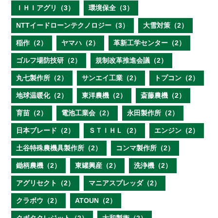
ＩＨＩアグリ（3）
環境保全（3）
NTTイードローンテクノロジー（3）
大雪対策（2）
稲作（2）
ヤマハ（2）
革新工学センター（2）
ゴルフ場防技研（2）
規制改革推進会議（2）
丸七製作所（2）
サンエイ工業（2）
トプコン（2）
地球温暖化（2）
東洋農機（2）
斎藤農機（2）
育苗（2）
電池工業会（2）
永田製作所（2）
日本ブレード（2）
ＳＴＩＨＬ（2）
エンジン（2）
土谷特殊農機具製作所（2）
コンマ製作所（2）
鋤柄農機（2）
東罐興産（2）
洗浄機（2）
アグリセクト（2）
マニアスプレッダ（2）
クラボウ（2）
ATOUN（2）