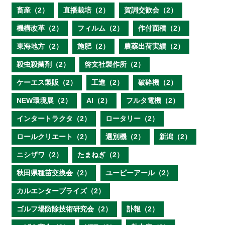
畜産（2）
直播栽培（2）
賀詞交歓会（2）
機構改革（2）
フィルム（2）
作付面積（2）
東海地方（2）
施肥（2）
農薬出荷実績（2）
殺虫殺菌剤（2）
啓文社製作所（2）
ケーエス製販（2）
工進（2）
破砕機（2）
NEW環境展（2）
AI（2）
フルタ電機（2）
インタートラクタ（2）
ロータリー（2）
ロールクリエート（2）
選別機（2）
新潟（2）
ニシザワ（2）
たまねぎ（2）
秋田県種苗交換会（2）
ユーピーアール（2）
カルエンタープライズ（2）
ゴルフ場防除技術研究会（2）
訃報（2）