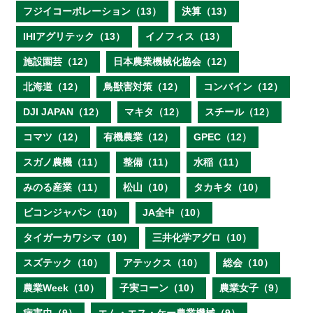
フジイコーポレーション（13）
決算（13）
IHIアグリテック（13）
イノフィス（13）
施設園芸（12）
日本農業機械化協会（12）
北海道（12）
鳥獣害対策（12）
コンバイン（12）
DJI JAPAN（12）
マキタ（12）
スチール（12）
コマツ（12）
有機農業（12）
GPEC（12）
スガノ農機（11）
整備（11）
水稲（11）
みのる産業（11）
松山（10）
タカキタ（10）
ビコンジャパン（10）
JA全中（10）
タイガーカワシマ（10）
三井化学アグロ（10）
スズテック（10）
アテックス（10）
総会（10）
農業Week（10）
子実コーン（10）
農業女子（9）