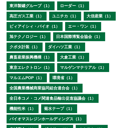
東洋製罐グループ（1）
ローダー（1）
高圧ガス工業（1）
ユニチカ（1）
大信産業（1）
ピィアイシィ・バイオ（1）
エー・ワン（1）
旭テクノロジー（1）
日本国際博覧会協会（1）
クボタ計装（1）
ダイハツ工業（1）
農畜産業振興機構（1）
大倉工業（1）
東京エレクトロン（1）
マルゲンマテリアル（1）
マルエムPOP（1）
環境省（1）
全国農業機械商業協同組合連合会（1）
全日本コメ・コメ関連食品輸出促進協議会（1）
機能性米（1）
菊水テープ（1）
バイオマスレジンホールディングス（1）