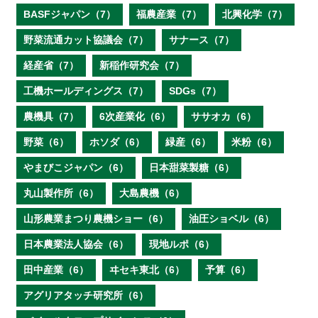
BASFジャパン（7）
福農産業（7）
北興化学（7）
野菜流通カット協議会（7）
サナース（7）
経産省（7）
新稲作研究会（7）
工機ホールディングス（7）
SDGs（7）
農機具（7）
6次産業化（6）
ササオカ（6）
野菜（6）
ホソダ（6）
緑産（6）
米粉（6）
やまびこジャパン（6）
日本甜菜製糖（6）
丸山製作所（6）
大島農機（6）
山形農業まつり農機ショー（6）
油圧ショベル（6）
日本農業法人協会（6）
現地ルポ（6）
田中産業（6）
ヰセキ東北（6）
予算（6）
アグリアタッチ研究所（6）