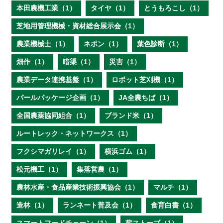
本田農機工業（1）
タイヤ（1）
とうもろこし（1）
芝地用管理機械・資材総合展示会（1）
農業機械士（1）
ネポン（1）
葉色診断（1）
畑作（1）
暗渠（1）
災害（1）
農業データ連携基盤（1）
ロボット芝刈機（1）
パールパッケージ企画（1）
JA全農ちば（1）
全国農薬協同組合（1）
ブランド米（1）
ルートレック・ネットワークス（1）
フクシマガリレイ（1）
横浜ゴム（1）
松元機工（1）
集落営農（1）
農林水産・食品産業技術振興協会（1）
マルチ（1）
造林（1）
ランネート普及会（1）
食育白書（1）