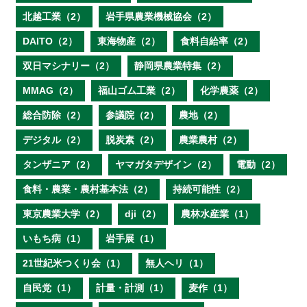
北越工業（2）
岩手県農業機械協会（2）
DAITO（2）
東海物産（2）
食料自給率（2）
双日マシナリー（2）
静岡県農業特集（2）
MMAG（2）
福山ゴム工業（2）
化学農薬（2）
総合防除（2）
参議院（2）
農地（2）
デジタル（2）
脱炭素（2）
農業農村（2）
タンザニア（2）
ヤマガタデザイン（2）
電動（2）
食料・農業・農村基本法（2）
持続可能性（2）
東京農業大学（2）
dji（2）
農林水産業（1）
いもち病（1）
岩手展（1）
21世紀米つくり会（1）
無人ヘリ（1）
自民党（1）
計量・計測（1）
麦作（1）