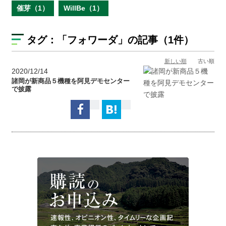
催芽（1）
WillBe（1）
タグ：
「フォワーダ」
の記事（1件）
新しい順
古い順
2020/12/14
諸岡が新商品５機種を阿見デモセンター
で披露