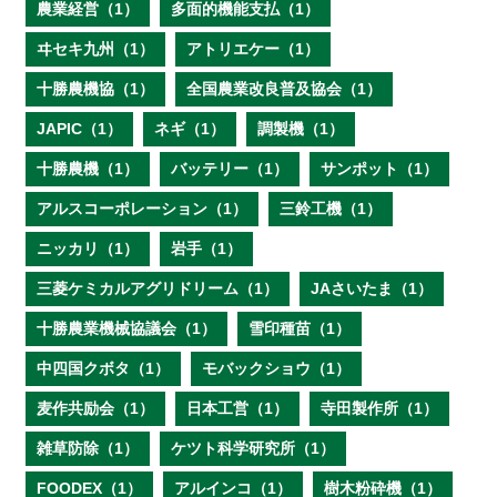
農業経営（1）
多面的機能支払（1）
ヰセキ九州（1）
アトリエケー（1）
十勝農機協（1）
全国農業改良普及協会（1）
JAPIC（1）
ネギ（1）
調製機（1）
十勝農機（1）
バッテリー（1）
サンポット（1）
アルスコーポレーション（1）
三鈴工機（1）
ニッカリ（1）
岩手（1）
三菱ケミカルアグリドリーム（1）
JAさいたま（1）
十勝農業機械協議会（1）
雪印種苗（1）
中四国クボタ（1）
モバックショウ（1）
麦作共励会（1）
日本工営（1）
寺田製作所（1）
雑草防除（1）
ケツト科学研究所（1）
FOODEX（1）
アルインコ（1）
樹木粉砕機（1）