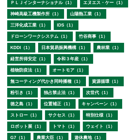
ＰＬＪインターナショナル（1）
エヌエス・ケー（1）
神崎高級工機製作所（1）
山陽熱工業（1）
三洋化成工業（1）
IDS（1）
ドローンワークシステム（1）
竹谷商事（1）
KDDI（1）
日本貿易振興機構（1）
農林業（1）
経営所得安定（1）
令和３年産（1）
植物防疫法（1）
オートモア（1）
無コーティング代かき同時播種（1）
資源循環（1）
粉引き（1）
独占禁止法（1）
次世代（1）
徳之島（1）
位置補正（1）
キャンペーン（1）
ストロー（1）
サクセス（1）
特別仕様（1）
ロボット展（1）
トマト（1）
ウェイト（1）
G7（1）
農業大臣（1）
遊休農地（1）