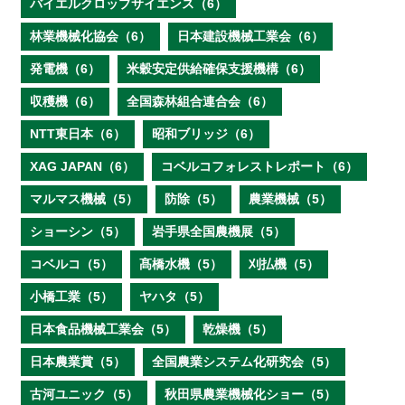
バイエルクロップサイエンス（6）
林業機械化協会（6）
日本建設機械工業会（6）
発電機（6）
米穀安定供給確保支援機構（6）
収穫機（6）
全国森林組合連合会（6）
NTT東日本（6）
昭和ブリッジ（6）
XAG JAPAN（6）
コベルコフォレストレポート（6）
マルマス機械（5）
防除（5）
農業機械（5）
ショーシン（5）
岩手県全国農機展（5）
コベルコ（5）
髙橋水機（5）
刈払機（5）
小橋工業（5）
ヤハタ（5）
日本食品機械工業会（5）
乾燥機（5）
日本農業賞（5）
全国農業システム化研究会（5）
古河ユニック（5）
秋田県農業機械化ショー（5）