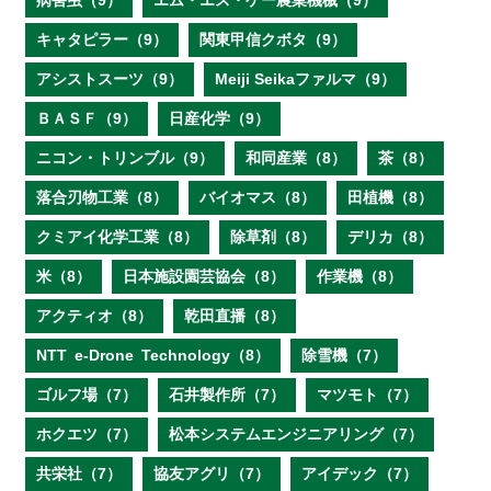
病害虫（9）
エム・エス・ケー農業機械（9）
キャタピラー（9）
関東甲信クボタ（9）
アシストスーツ（9）
Meiji Seikaファルマ（9）
ＢＡＳＦ（9）
日産化学（9）
ニコン・トリンブル（9）
和同産業（8）
茶（8）
落合刃物工業（8）
バイオマス（8）
田植機（8）
クミアイ化学工業（8）
除草剤（8）
デリカ（8）
米（8）
日本施設園芸協会（8）
作業機（8）
アクティオ（8）
乾田直播（8）
NTT e‐Drone Technology（8）
除雪機（7）
ゴルフ場（7）
石井製作所（7）
マツモト（7）
ホクエツ（7）
松本システムエンジニアリング（7）
共栄社（7）
協友アグリ（7）
アイデック（7）