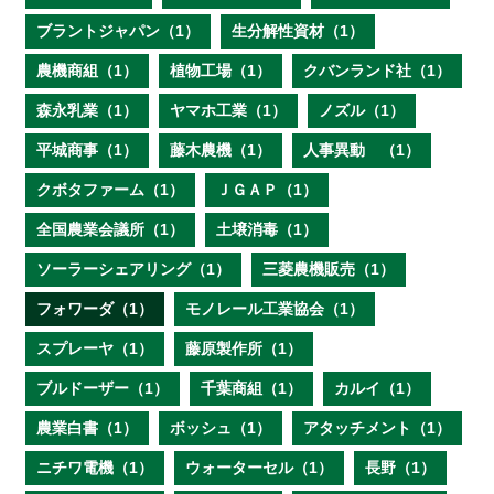
ブラントジャパン（1）
生分解性資材（1）
農機商組（1）
植物工場（1）
クバンランド社（1）
森永乳業（1）
ヤマホ工業（1）
ノズル（1）
平城商事（1）
藤木農機（1）
人事異動 （1）
クボタファーム（1）
ＪＧＡＰ（1）
全国農業会議所（1）
土壌消毒（1）
ソーラーシェアリング（1）
三菱農機販売（1）
フォワーダ（1）
モノレール工業協会（1）
スプレーヤ（1）
藤原製作所（1）
ブルドーザー（1）
千葉商組（1）
カルイ（1）
農業白書（1）
ボッシュ（1）
アタッチメント（1）
ニチワ電機（1）
ウォーターセル（1）
長野（1）