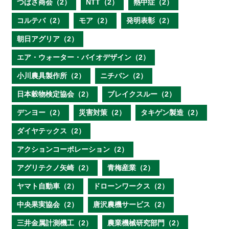
つばさ商会（2）
NTT（2）
熱中症（2）
コルテバ（2）
モア（2）
発明表彰（2）
朝日アグリア（2）
エア・ウォーター・バイオデザイン（2）
小川農具製作所（2）
ニチバン（2）
日本穀物検定協会（2）
ブレイクスルー（2）
デンヨー（2）
災害対策（2）
タキゲン製造（2）
ダイヤテックス（2）
アクションコーポレーション（2）
アグリテクノ矢崎（2）
青梅産業（2）
ヤマト自動車（2）
ドローンワークス（2）
中央果実協会（2）
唐沢農機サービス（2）
三井金属計測機工（2）
農業機械研究部門（2）