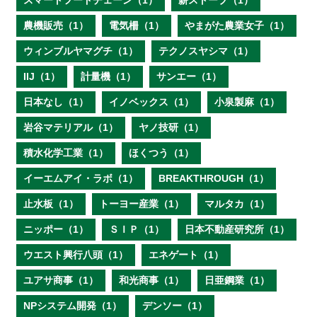
スマートフードチェーン（1）
薪ストーブ（1）
農機販売（1）
電気柵（1）
やまがた農業女子（1）
ウィンブルヤマグチ（1）
テクノスヤシマ（1）
IIJ（1）
計量機（1）
サンエー（1）
日本なし（1）
イノベックス（1）
小泉製麻（1）
岩谷マテリアル（1）
ヤノ技研（1）
積水化学工業（1）
ほくつう（1）
イーエムアイ・ラボ（1）
BREAKTHROUGH（1）
止水板（1）
トーヨー産業（1）
マルタカ（1）
ニッポー（1）
ＳＩＰ（1）
日本不動産研究所（1）
ウエスト興行八頭（1）
エネゲート（1）
ユアサ商事（1）
和光商事（1）
日亜鋼業（1）
NPシステム開発（1）
デンソー（1）