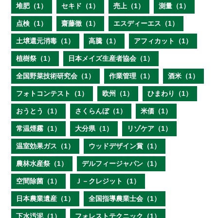
堆肥（1）
セキド（1）
売上（1）
測量（1）
点検（1）
齋藤徹（1）
エスディーエス（1）
土壌還元消毒（1）
高騰（1）
アフィカット（1）
植樹祭（1）
日本メイズ生産者協会（1）
全国野菜技術研究会（1）
作業管理（1）
酒米（1）
フォトコンテスト（1）
欧州（1）
ひまわり（1）
おうとう（1）
さくらんぼ（1）
米価（1）
常温煙霧（1）
大分県（1）
リゾケア（1）
温室効果ガス（1）
ウッドデザイン賞（1）
農林水産祭（1）
デルフィージャパン（1）
空間除菌（1）
Ｊ－クレジット（1）
日本農業遺産（1）
全国指導農業士会（1）
下水汚泥（1）
フォレストテクニック（1）