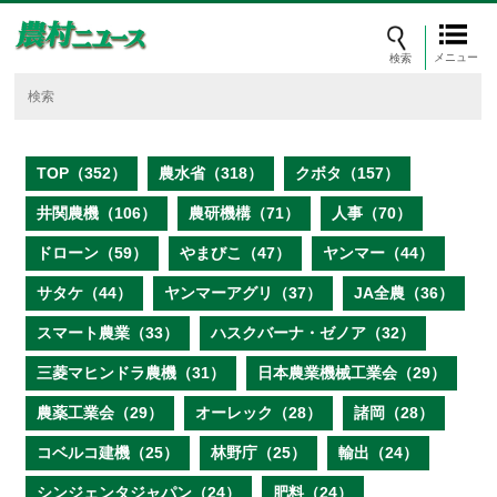
メニュー
TOP（352）
農水省（318）
クボタ（157）
井関農機（106）
農研機構（71）
人事（70）
ドローン（59）
やまびこ（47）
ヤンマー（44）
サタケ（44）
ヤンマーアグリ（37）
JA全農（36）
スマート農業（33）
ハスクバーナ・ゼノア（32）
三菱マヒンドラ農機（31）
日本農業機械工業会（29）
農薬工業会（29）
オーレック（28）
諸岡（28）
コベルコ建機（25）
林野庁（25）
輸出（24）
シンジェンタジャパン（24）
肥料（24）