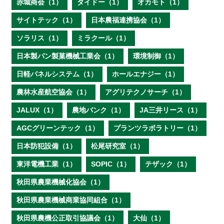
赤城商会（1）
ダイドー（1）
オカモト（1）
サイトテック（1）
日本農福連携協会（1）
ソラリス（1）
ミラクール（1）
日本製パン製菓機械工業会（1）
環境制御（1）
日軽パネルシステム（1）
ホールエナジー（1）
農林水産航空協会（1）
アグリテクノサーチ（1）
JALUX（1）
農地バンク（1）
JA三井リース（1）
AGCグリーンテック（1）
プランツラボラトリー（1）
日本防犯設備（1）
松尾研究室（1）
東洋電機工業（1）
SOPIC（1）
テザック（1）
秋田県農業機械化協会（1）
秋田県農業機械商業協同組合（1）
秋田県農機公正取引協議会（1）
大仙（1）