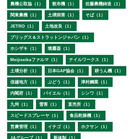
農機公取協（1）
散布機（1）
佐藤農機鋳造（1）
関東農機（1）
土壌病害（1）
そば（1）
JETRO（1）
土地改良（1）
ブリッグス＆ストラットンジャパン（1）
ホシザキ（1）
噴霧器（1）
Meijiseikaファルマ（1）
ナイルワークス（1）
土壌分析（1）
日本GAP協会（1）
耕うん機（1）
信越地方（1）
ぶどう（1）
津村鋼業（1）
内閣府（1）
バイエル（1）
シンワ（1）
九州（1）
雪害（1）
直売所（1）
スピードスプレーヤ（1）
食品乾燥機（1）
営農管理（1）
イチゴ（1）
ホクサン（1）
JAグループ（1）
新体制（1）