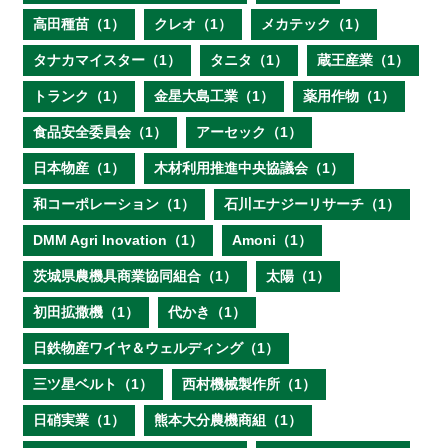
高田種苗（1）
クレオ（1）
メカテック（1）
タナカマイスター（1）
タニタ（1）
蔵王産業（1）
トランク（1）
金星大島工業（1）
薬用作物（1）
食品安全委員会（1）
アーセック（1）
日本物産（1）
木材利用推進中央協議会（1）
和コーポレーション（1）
石川エナジーリサーチ（1）
DMM Agri Inovation（1）
Amoni（1）
茨城県農機具商業協同組合（1）
太陽（1）
初田拡撒機（1）
代かき（1）
日鉄物産ワイヤ＆ウェルディング（1）
三ツ星ベルト（1）
西村機械製作所（1）
日硝実業（1）
熊本大分農機商組（1）