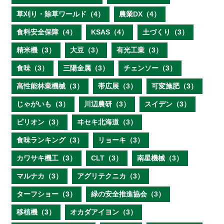
草刈り・除草ワールド（4）
農業DX（4）
食料安全保障（4）
KSAS（4）
土づくり（3）
精米機（3）
大豆（3）
有光工業（3）
食味（3）
三陽金属（3）
チェンソー（3）
高性能林業機械（3）
帯広展（3）
可変施肥（3）
じゃがいも（3）
川辺農研（3）
スイデン（3）
ピリオン（3）
ヰセキ北海道（3）
食味ランキング（3）
リョーキ（3）
カワサキ機工（3）
CLT（3）
南星機械（3）
マルナカ（3）
アグリテクニカ（3）
ターフショー（3）
緑の安全推進協会（3）
移植機（3）
オカダアイヨン（3）