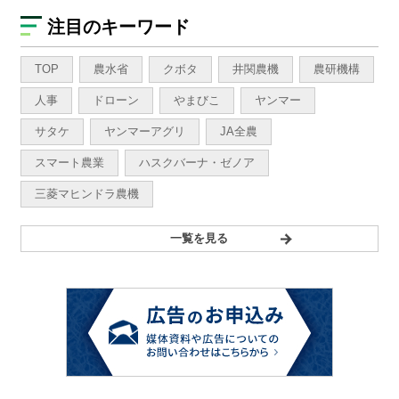
注目のキーワード
TOP
農水省
クボタ
井関農機
農研機構
人事
ドローン
やまびこ
ヤンマー
サタケ
ヤンマーアグリ
JA全農
スマート農業
ハスクバーナ・ゼノア
三菱マヒンドラ農機
一覧を見る