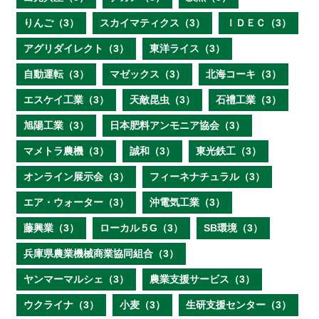
りんご（3）
スカイマティクス（3）
ＩＤＥＣ（3）
アグリダイレクト（3）
東洋ライス（3）
自動運転（3）
マゼックス（3）
北海コーキ（3）
エスケイ工業（3）
天敵昆虫（3）
石禮工業（3）
旭陽工業（3）
日本肥料アンモニア協会（3）
マメトラ農機（3）
誠和（3）
東光鉄工（3）
オンライン展示会（3）
フィーネナチュラル（3）
エア・ウォーター（3）
沖電気工業（3）
藤興業（3）
ローカル５G（3）
SB環境（3）
兵庫県農業機械商業協同組合（3）
ヤンマーマルシェ（3）
農業支援サービス（3）
ウクライナ（3）
小麦（3）
生研支援センター（3）