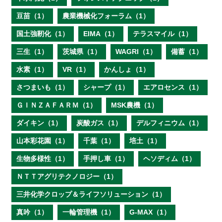
豆苗（1）
農業機械化フォーラム（1）
国土強靭化（1）
EIMA（1）
テラスマイル（1）
三生（1）
茨城県（1）
WAGRI（1）
備蓄（1）
水素（1）
VR（1）
かんしょ（1）
さつまいも（1）
シャープ（1）
エアロセンス（1）
ＧＩＮＺＡＦＡＲＭ（1）
MSK農機（1）
ダイキン（1）
炭酸ガス（1）
デルフィニウム（1）
山本彩花園（1）
千葉（1）
培土（1）
生物多様性（1）
手押し車（1）
ヘソディム（1）
ＮＴＴアグリテクノロジー（1）
三井化学クロップ＆ライフソリューション（1）
真吟（1）
一輪管理機（1）
G-MAX（1）