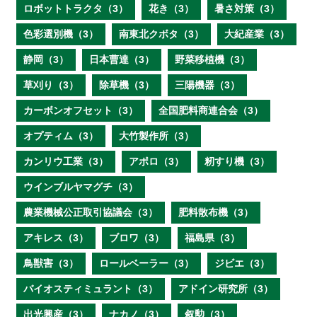
ロボットトラクタ（3）
花き（3）
暑さ対策（3）
色彩選別機（3）
南東北クボタ（3）
大紀産業（3）
静岡（3）
日本曹達（3）
野菜移植機（3）
草刈り（3）
除草機（3）
三陽機器（3）
カーボンオフセット（3）
全国肥料商連合会（3）
オプティム（3）
大竹製作所（3）
カンリウ工業（3）
アポロ（3）
籾すり機（3）
ウインブルヤマグチ（3）
農業機械公正取引協議会（3）
肥料散布機（3）
アキレス（3）
ブロワ（3）
福島県（3）
鳥獣害（3）
ロールベーラー（3）
ジビエ（3）
バイオスティミュラント（3）
アドイン研究所（3）
出光興産（3）
ナカノ（3）
叙勲（3）