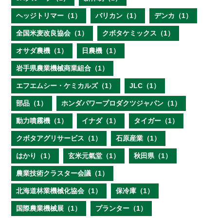
ヘッジトリマー（1）
バリカン（1）
デンカ（1）
全国米麦改良協会（1）
クボタケミックス（1）
オサダ農機（1）
日農機（1）
岩手県農業機械商業組合（1）
エフエムシー・ケミカルズ（1）
JLC（1）
部品（1）
ホンダパワープロダクツジャパン（1）
動力噴霧機（1）
イナダ（1）
タイガー（1）
クボタアグリサービス（1）
石原産業（1）
はかり（1）
玄米元氣堂（1）
秋田県（1）
農業技術クラスター会議（1）
北海道林業機械化協会（1）
保冷庫（1）
国際農業機械展（1）
プランター（1）