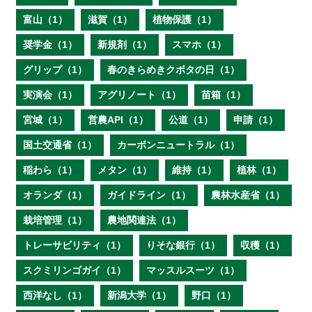
富山（1）
滋賀（1）
植物保護（1）
奨学金（1）
新規剤（1）
スマホ（1）
グリップ（1）
春のきらめきクボタの日（1）
実演会（1）
アグリノート（1）
苗箱（1）
宮城（1）
営農API（1）
公道（1）
申請（1）
国土交通省（1）
カーボンニュートラル（1）
稲わら（1）
メタン（1）
維持（1）
植林（1）
オランダ（1）
ガイドライン（1）
農林水産省（1）
栽培管理（1）
農地関連法（1）
トレーサビリティ（1）
りそな銀行（1）
収穫（1）
スクミリンゴガイ（1）
マッスルスーツ（1）
西洋なし（1）
新潟大学（1）
野口（1）