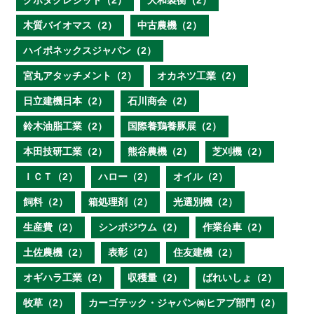
クボタクレジット（2）
大和製衡（2）
木質バイオマス（2）
中古農機（2）
ハイポネックスジャパン（2）
宮丸アタッチメント（2）
オカネツ工業（2）
日立建機日本（2）
石川商会（2）
鈴木油脂工業（2）
国際養鶏養豚展（2）
本田技研工業（2）
熊谷農機（2）
芝刈機（2）
ＩＣＴ（2）
ハロー（2）
オイル（2）
飼料（2）
箱処理剤（2）
光選別機（2）
生産費（2）
シンポジウム（2）
作業台車（2）
土佐農機（2）
表彰（2）
住友建機（2）
オギハラ工業（2）
収穫量（2）
ばれいしょ（2）
牧草（2）
カーゴテック・ジャパン㈱ヒアブ部門（2）