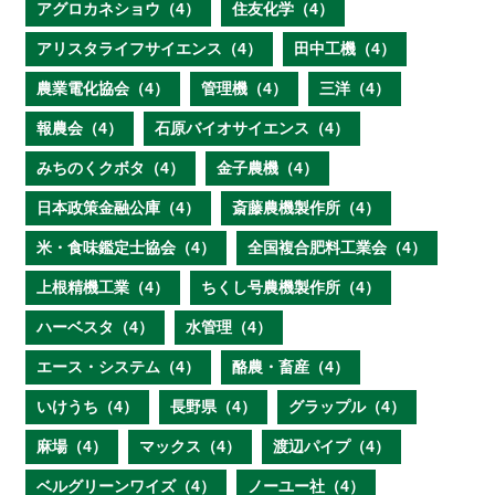
アグロカネショウ（4）
住友化学（4）
アリスタライフサイエンス（4）
田中工機（4）
農業電化協会（4）
管理機（4）
三洋（4）
報農会（4）
石原バイオサイエンス（4）
みちのくクボタ（4）
金子農機（4）
日本政策金融公庫（4）
斎藤農機製作所（4）
米・食味鑑定士協会（4）
全国複合肥料工業会（4）
上根精機工業（4）
ちくし号農機製作所（4）
ハーベスタ（4）
水管理（4）
エース・システム（4）
酪農・畜産（4）
いけうち（4）
長野県（4）
グラップル（4）
麻場（4）
マックス（4）
渡辺パイプ（4）
ベルグリーンワイズ（4）
ノーユー社（4）