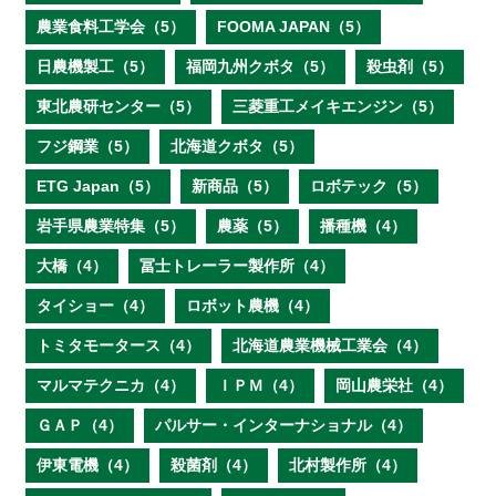
農業食料工学会（5）
FOOMA JAPAN（5）
日農機製工（5）
福岡九州クボタ（5）
殺虫剤（5）
東北農研センター（5）
三菱重工メイキエンジン（5）
フジ鋼業（5）
北海道クボタ（5）
ETG Japan（5）
新商品（5）
ロボテック（5）
岩手県農業特集（5）
農薬（5）
播種機（4）
大橋（4）
冨士トレーラー製作所（4）
タイショー（4）
ロボット農機（4）
トミタモータース（4）
北海道農業機械工業会（4）
マルマテクニカ（4）
ＩＰＭ（4）
岡山農栄社（4）
ＧＡＰ（4）
パルサー・インターナショナル（4）
伊東電機（4）
殺菌剤（4）
北村製作所（4）