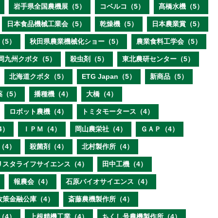
岩手県全国農機展（5）
コベルコ（5）
髙橋水機（5）
日本食品機械工業会（5）
乾燥機（5）
日本農業賞（5）
（5）
秋田県農業機械化ショー（5）
農業食料工学会（5）
岡九州クボタ（5）
殺虫剤（5）
東北農研センター（5）
北海道クボタ（5）
ETG Japan（5）
新商品（5）
薬（5）
播種機（4）
大橋（4）
ロボット農機（4）
トミタモータース（4）
4）
ＩＰＭ（4）
岡山農栄社（4）
ＧＡＰ（4）
（4）
殺菌剤（4）
北村製作所（4）
リスタライフサイエンス（4）
田中工機（4）
報農会（4）
石原バイオサイエンス（4）
政策金融公庫（4）
斎藤農機製作所（4）
（4）
上根精機工業（4）
ちくし号農機製作所（4）