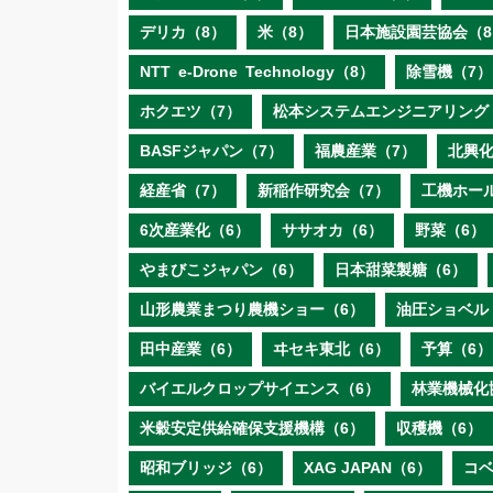
デリカ（8）
米（8）
日本施設園芸協会（8
NTT e‐Drone Technology（8）
除雪機（7）
ホクエツ（7）
松本システムエンジニアリング
BASFジャパン（7）
福農産業（7）
北興化
経産省（7）
新稲作研究会（7）
工機ホー
6次産業化（6）
ササオカ（6）
野菜（6）
やまびこジャパン（6）
日本甜菜製糖（6）
山形農業まつり農機ショー（6）
油圧ショベル
田中産業（6）
ヰセキ東北（6）
予算（6）
バイエルクロップサイエンス（6）
林業機械化
米穀安定供給確保支援機構（6）
収穫機（6）
昭和ブリッジ（6）
XAG JAPAN（6）
コ