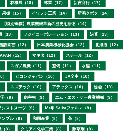
）
林機展（18）
林業（17）
新宮商行（17）
果樹（15）
イワフジ工業（14）
新潟クボタ（14）
【特別寄稿】農業機械革新の歴史を語る（14）
機（13）
フジイコーポレーション（13）
決算（13）
施設園芸（12）
日本農業機械化協会（12）
北海道（12）
 JAPAN（12）
マキタ（12）
スチール（12）
）
スガノ農機（11）
整備（11）
水稲（11）
0）
ビコンジャパン（10）
JA全中（10）
）
スズテック（10）
アテックス（10）
総会（10）
子（9）
病害虫（9）
エム・エス・ケー農業機械（9）
アシストスーツ（9）
Meiji Seikaファルマ（9）
リンブル（9）
和同産業（8）
茶（8）
機（8）
クミアイ化学工業（8）
除草剤（8）