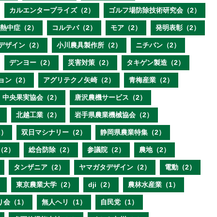
カルエンタープライズ（2）
ゴルフ場防除技術研究会（2）
熱中症（2）
コルテバ（2）
モア（2）
発明表彰（2）
デザイン（2）
小川農具製作所（2）
ニチバン（2）
デンヨー（2）
災害対策（2）
タキゲン製造（2）
ョン（2）
アグリテクノ矢崎（2）
青梅産業（2）
中央果実協会（2）
唐沢農機サービス（2）
）
北越工業（2）
岩手県農業機械協会（2）
2）
双日マシナリー（2）
静岡県農業特集（2）
（2）
総合防除（2）
参議院（2）
農地（2）
タンザニア（2）
ヤマガタデザイン（2）
電動（2）
）
東京農業大学（2）
dji（2）
農林水産業（1）
り会（1）
無人ヘリ（1）
自民党（1）