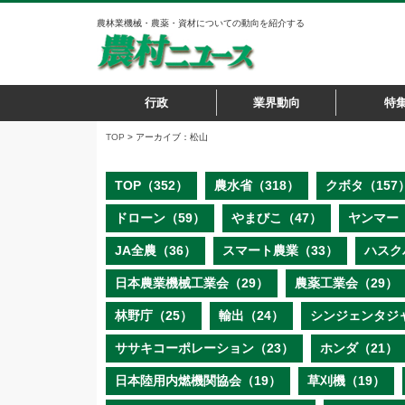
農林業機械・農薬・資材についての動向を紹介する
行政
業界動向
特
TOP
> アーカイブ：松山
TOP（352）
農水省（318）
クボタ（157
ドローン（59）
やまびこ（47）
ヤンマー（
JA全農（36）
スマート農業（33）
ハスク
日本農業機械工業会（29）
農薬工業会（29）
林野庁（25）
輸出（24）
シンジェンタジ
ササキコーポレーション（23）
ホンダ（21）
日本陸用内燃機関協会（19）
草刈機（19）