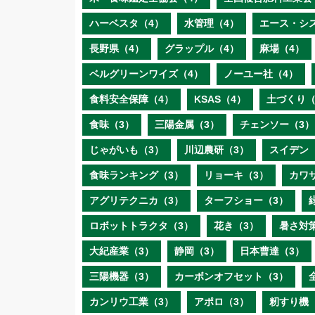
ハーベスタ（4）
水管理（4）
エース・シ
長野県（4）
グラップル（4）
麻場（4）
ベルグリーンワイズ（4）
ノーユー社（4）
食料安全保障（4）
KSAS（4）
土づくり（
食味（3）
三陽金属（3）
チェンソー（3）
じゃがいも（3）
川辺農研（3）
スイデン
食味ランキング（3）
リョーキ（3）
カワ
アグリテクニカ（3）
ターフショー（3）
ロボットトラクタ（3）
花き（3）
暑さ対
大紀産業（3）
静岡（3）
日本曹達（3）
三陽機器（3）
カーボンオフセット（3）
カンリウ工業（3）
アポロ（3）
籾すり機