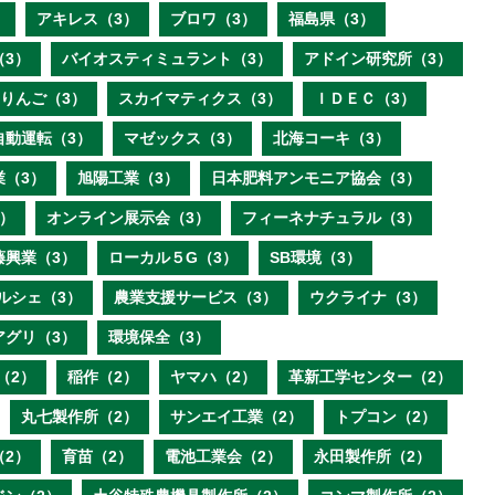
）
アキレス（3）
ブロワ（3）
福島県（3）
（3）
バイオスティミュラント（3）
アドイン研究所（3）
りんご（3）
スカイマティクス（3）
ＩＤＥＣ（3）
自動運転（3）
マゼックス（3）
北海コーキ（3）
業（3）
旭陽工業（3）
日本肥料アンモニア協会（3）
）
オンライン展示会（3）
フィーネナチュラル（3）
藤興業（3）
ローカル５G（3）
SB環境（3）
ルシェ（3）
農業支援サービス（3）
ウクライナ（3）
アグリ（3）
環境保全（3）
（2）
稲作（2）
ヤマハ（2）
革新工学センター（2）
丸七製作所（2）
サンエイ工業（2）
トプコン（2）
（2）
育苗（2）
電池工業会（2）
永田製作所（2）