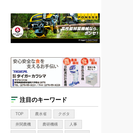
注目のキーワード
TOP
農水省
クボタ
井関農機
農研機構
人事