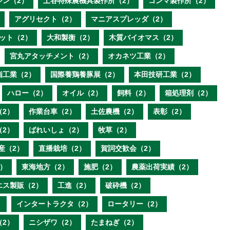
ジン（2）
土谷特殊農機具製作所（2）
コンマ製作所（2）
アグリセクト（2）
マニアスプレッダ（2）
ット（2）
大和製衡（2）
木質バイオマス（2）
宮丸アタッチメント（2）
オカネツ工業（2）
脂工業（2）
国際養鶏養豚展（2）
本田技研工業（2）
ハロー（2）
オイル（2）
飼料（2）
箱処理剤（2）
（2）
作業台車（2）
土佐農機（2）
表彰（2）
（2）
ばれいしょ（2）
牧草（2）
産（2）
直播栽培（2）
賀詞交歓会（2）
）
東海地方（2）
施肥（2）
農薬出荷実績（2）
エス製販（2）
工進（2）
破砕機（2）
）
インタートラクタ（2）
ロータリー（2）
（2）
ニシザワ（2）
たまねぎ（2）