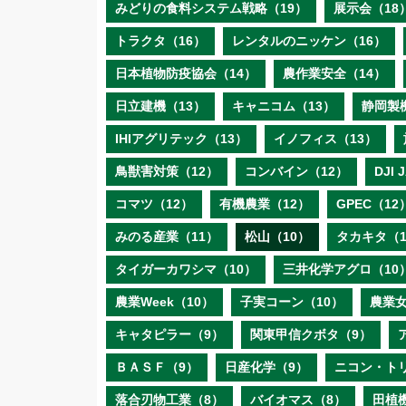
みどりの食料システム戦略（19）
展示会（18
トラクタ（16）
レンタルのニッケン（16）
日本植物防疫協会（14）
農作業安全（14）
日立建機（13）
キャニコム（13）
静岡製
IHIアグリテック（13）
イノフィス（13）
鳥獣害対策（12）
コンバイン（12）
DJI
コマツ（12）
有機農業（12）
GPEC（12
みのる産業（11）
松山（10）
タカキタ（1
タイガーカワシマ（10）
三井化学アグロ（10
農業Week（10）
子実コーン（10）
農業女
キャタピラー（9）
関東甲信クボタ（9）
ＢＡＳＦ（9）
日産化学（9）
ニコン・ト
落合刃物工業（8）
バイオマス（8）
田植