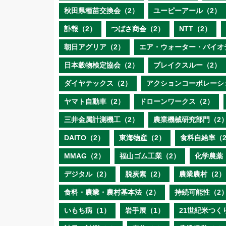
秋田県種苗交換会（2）
ユーピーアール（2）
訃報（2）
つばさ商会（2）
NTT（2）
朝日アグリア（2）
エア・ウォーター・バイオ
日本穀物検定協会（2）
ブレイクスルー（2）
ダイヤテックス（2）
アクションコーポレーシ
ヤマト自動車（2）
ドローンワークス（2）
三井金属計測機工（2）
農業機械研究部門（2
DAITO（2）
東海物産（2）
食料自給率（
MMAG（2）
福山ゴム工業（2）
化学農薬
デジタル（2）
脱炭素（2）
農業農村（2）
食料・農業・農村基本法（2）
持続可能性（2
いもち病（1）
岩手展（1）
21世紀米つく