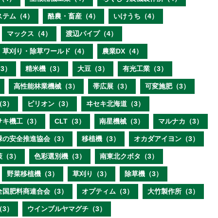
ステム（4）
酪農・畜産（4）
いけうち（4）
マックス（4）
渡辺パイプ（4）
草刈り・除草ワールド（4）
農業DX（4）
3）
精米機（3）
大豆（3）
有光工業（3）
高性能林業機械（3）
帯広展（3）
可変施肥（3）
（3）
ピリオン（3）
ヰセキ北海道（3）
サキ機工（3）
CLT（3）
南星機械（3）
マルナカ（3）
緑の安全推進協会（3）
移植機（3）
オカダアイヨン（3）
策（3）
色彩選別機（3）
南東北クボタ（3）
野菜移植機（3）
草刈り（3）
除草機（3）
全国肥料商連合会（3）
オプティム（3）
大竹製作所（3）
（3）
ウインブルヤマグチ（3）