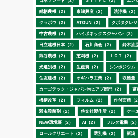
日本ブレード（2）
ＳＴＩＨＬ（2）
エン
鋤柄農機（2）
東罐興産（2）
洗浄機（2）
クラボウ（2）
ATOUN（2）
クボタクレジ
中古農機（2）
ハイポネックスジャパン（2）
日立建機日本（2）
石川商会（2）
鈴木油
熊谷農機（2）
芝刈機（2）
ＩＣＴ（2）
光選別機（2）
生産費（2）
シンポジウム
住友建機（2）
オギハラ工業（2）
収穫量
カーゴテック・ジャパン㈱ヒアブ部門（2）
畜
機構改革（2）
フィルム（2）
作付面積（2
殺虫殺菌剤（2）
啓文社製作所（2）
ケー
NEW環境展（2）
AI（2）
フルタ電機（2
ロールクリエート（2）
選別機（2）
新潟