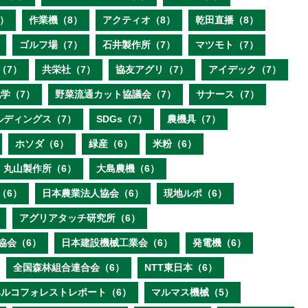
）
作業機（8）
アクティオ（8）
乾田直播（8）
ゴルフ場（7）
石井製作所（7）
マツモト（7）
（7）
共栄社（7）
協友アグリ（7）
アイデック（7）
学（7）
野菜流通カット協議会（7）
サナース（7）
ルディングス（7）
SDGs（7）
農機具（7）
ホソダ（6）
緑産（6）
米粉（6）
丸山製作所（6）
大島農機（6）
（6）
日本農業法人協会（6）
現地ルポ（6）
アグリアタッチ研究所（6）
協会（6）
日本建設機械工業会（6）
発電機（6）
全国森林組合連合会（6）
NTT東日本（6）
ベルコフォレストレポート（6）
マルマス機械（5）