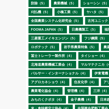
防除（5）
農業機械（5）
ショーシン（5）
刈払機（5）
小橋工業（5）
ヤハタ（5）
全国農業システム化研究会（5）
古河ユニック
FOOMA JAPAN（5）
日農機製工（5）
福
三菱重工メイキエンジン（5）
フジ鋼業（5）
ロボテック（5）
岩手県農業特集（5）
農
冨士トレーラー製作所（4）
タイショー（4）
北海道農業機械工業会（4）
マルマテクニカ（
パルサー・インターナショナル（4）
伊東電機
アグロカネショウ（4）
住友化学（4）
ア
農業電化協会（4）
管理機（4）
三洋（4）
みちのくクボタ（4）
金子農機（4）
日本
米・食味鑑定士協会（4）
全国複合肥料工業会