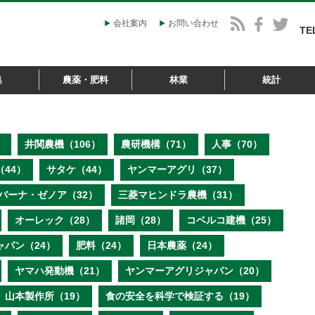
会社案内
お問い合わせ
TE
集
農薬・肥料
林業
統計
）
井関農機（106）
農研機構（71）
人事（70）
44）
サタケ（44）
ヤンマーアグリ（37）
バーナ・ゼノア（32）
三菱マヒンドラ農機（31）
オーレック（28）
諸岡（28）
コベルコ建機（25）
ャパン（24）
肥料（24）
日本農薬（24）
ヤマハ発動機（21）
ヤンマーアグリジャパン（20）
山本製作所（19）
食の安全を科学で検証する（19）