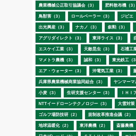
農業機械公正取引協議会（3）
肥料散布機（3
鳥獣害（3）
ロールベーラー（3）
ジビエ
出光興産（3）
ナカノ（3）
叙勲（3）
アグリダイレクト（3）
東洋ライス（3）
エスケイ工業（3）
天敵昆虫（3）
石禮工
マメトラ農機（3）
誠和（3）
東光鉄工（3
エア・ウォーター（3）
沖電気工業（3）
兵庫県農業機械商業協同組合（3）
ヤンマーマ
小麦（3）
生研支援センター（3）
ＩＨＩ
NTTイードローンテクノロジー（3）
大雪対策
ゴルフ場防技研（2）
規制改革推進会議（2）
地球温暖化（2）
東洋農機（2）
斎藤農機