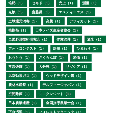
堆肥（1）
セキド（1）
売上（1）
測量（1）
点検（1）
齋藤徹（1）
エスディーエス（1）
土壌還元消毒（1）
高騰（1）
アフィカット（1）
植樹祭（1）
日本メイズ生産者協会（1）
全国野菜技術研究会（1）
作業管理（1）
酒米（1）
フォトコンテスト（1）
欧州（1）
ひまわり（1）
おうとう（1）
さくらんぼ（1）
米価（1）
常温煙霧（1）
大分県（1）
リゾケア（1）
温室効果ガス（1）
ウッドデザイン賞（1）
農林水産祭（1）
デルフィージャパン（1）
空間除菌（1）
Ｊ－クレジット（1）
日本農業遺産（1）
全国指導農業士会（1）
下水汚泥（1）
フォレストテクニック（1）