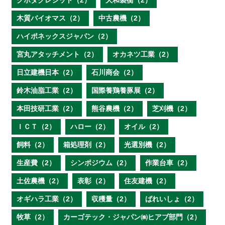
クボタクレジット（2）
大和製衡（2）
木質バイオマス（2）
中古農機（2）
ハイポネックスジャパン（2）
宮丸アタッチメント（2）
オカネツ工業（2）
日立建機日本（2）
石川商会（2）
鈴木油脂工業（2）
国際養鶏養豚展（2）
本田技研工業（2）
熊谷農機（2）
芝刈機（2）
ＩＣＴ（2）
ハロー（2）
オイル（2）
飼料（2）
箱処理剤（2）
光選別機（2）
生産費（2）
シンポジウム（2）
作業台車（2）
土佐農機（2）
表彰（2）
住友建機（2）
オギハラ工業（2）
収穫量（2）
ばれいしょ（2）
牧草（2）
カーゴテック・ジャパン㈱ヒアブ部門（2）