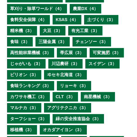
草刈り・除草ワールド（4）
農業DX（4）
食料安全保障（4）
KSAS（4）
土づくり（3）
精米機（3）
大豆（3）
有光工業（3）
食味（3）
三陽金属（3）
チェンソー（3）
高性能林業機械（3）
帯広展（3）
可変施肥（3）
じゃがいも（3）
川辺農研（3）
スイデン（3）
ピリオン（3）
ヰセキ北海道（3）
食味ランキング（3）
リョーキ（3）
カワサキ機工（3）
CLT（3）
南星機械（3）
マルナカ（3）
アグリテクニカ（3）
ターフショー（3）
緑の安全推進協会（3）
移植機（3）
オカダアイヨン（3）