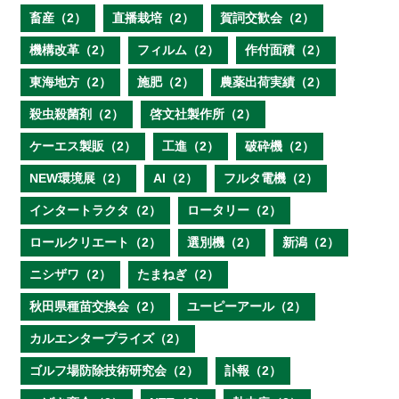
畜産（2）
直播栽培（2）
賀詞交歓会（2）
機構改革（2）
フィルム（2）
作付面積（2）
東海地方（2）
施肥（2）
農薬出荷実績（2）
殺虫殺菌剤（2）
啓文社製作所（2）
ケーエス製販（2）
工進（2）
破砕機（2）
NEW環境展（2）
AI（2）
フルタ電機（2）
インタートラクタ（2）
ロータリー（2）
ロールクリエート（2）
選別機（2）
新潟（2）
ニシザワ（2）
たまねぎ（2）
秋田県種苗交換会（2）
ユーピーアール（2）
カルエンタープライズ（2）
ゴルフ場防除技術研究会（2）
訃報（2）