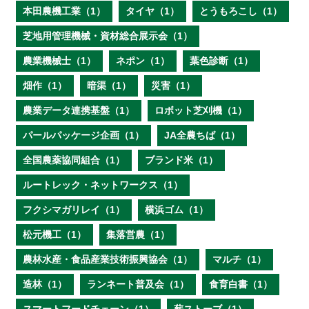
本田農機工業（1）
タイヤ（1）
とうもろこし（1）
芝地用管理機械・資材総合展示会（1）
農業機械士（1）
ネポン（1）
葉色診断（1）
畑作（1）
暗渠（1）
災害（1）
農業データ連携基盤（1）
ロボット芝刈機（1）
パールパッケージ企画（1）
JA全農ちば（1）
全国農薬協同組合（1）
ブランド米（1）
ルートレック・ネットワークス（1）
フクシマガリレイ（1）
横浜ゴム（1）
松元機工（1）
集落営農（1）
農林水産・食品産業技術振興協会（1）
マルチ（1）
造林（1）
ランネート普及会（1）
食育白書（1）