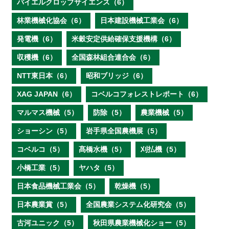
バイエルクロップサイエンス（6）
林業機械化協会（6）
日本建設機械工業会（6）
発電機（6）
米穀安定供給確保支援機構（6）
収穫機（6）
全国森林組合連合会（6）
NTT東日本（6）
昭和ブリッジ（6）
XAG JAPAN（6）
コベルコフォレストレポート（6）
マルマス機械（5）
防除（5）
農業機械（5）
ショーシン（5）
岩手県全国農機展（5）
コベルコ（5）
髙橋水機（5）
刈払機（5）
小橋工業（5）
ヤハタ（5）
日本食品機械工業会（5）
乾燥機（5）
日本農業賞（5）
全国農業システム化研究会（5）
古河ユニック（5）
秋田県農業機械化ショー（5）