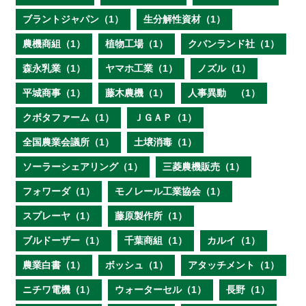
ブラントジャパン（1）
生分解性資材（1）
農機商組（1）
植物工場（1）
クバンランド社（1）
森永乳業（1）
ヤマホ工業（1）
ノズル（1）
平城商事（1）
藤木農機（1）
人事異動 （1）
クボタファーム（1）
ＪＧＡＰ（1）
全国農業会議所（1）
土壌消毒（1）
ソーラーシェアリング（1）
三菱農機販売（1）
フォワーダ（1）
モノレール工業協会（1）
スプレーヤ（1）
藤原製作所（1）
ブルドーザー（1）
千葉商組（1）
カルイ（1）
農業白書（1）
ボッシュ（1）
アタッチメント（1）
ニチワ電機（1）
ウォーターセル（1）
長野（1）