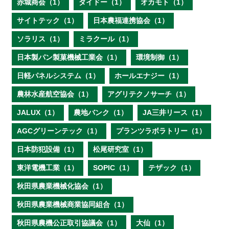
赤城商会（1）
ダイドー（1）
オカモト（1）
サイトテック（1）
日本農福連携協会（1）
ソラリス（1）
ミラクール（1）
日本製パン製菓機械工業会（1）
環境制御（1）
日軽パネルシステム（1）
ホールエナジー（1）
農林水産航空協会（1）
アグリテクノサーチ（1）
JALUX（1）
農地バンク（1）
JA三井リース（1）
AGCグリーンテック（1）
プランツラボラトリー（1）
日本防犯設備（1）
松尾研究室（1）
東洋電機工業（1）
SOPIC（1）
テザック（1）
秋田県農業機械化協会（1）
秋田県農業機械商業協同組合（1）
秋田県農機公正取引協議会（1）
大仙（1）