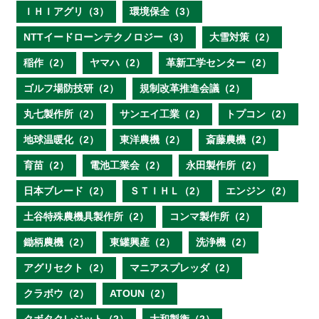
ＩＨＩアグリ（3）
環境保全（3）
NTTイードローンテクノロジー（3）
大雪対策（2）
稲作（2）
ヤマハ（2）
革新工学センター（2）
ゴルフ場防技研（2）
規制改革推進会議（2）
丸七製作所（2）
サンエイ工業（2）
トプコン（2）
地球温暖化（2）
東洋農機（2）
斎藤農機（2）
育苗（2）
電池工業会（2）
永田製作所（2）
日本ブレード（2）
ＳＴＩＨＬ（2）
エンジン（2）
土谷特殊農機具製作所（2）
コンマ製作所（2）
鋤柄農機（2）
東罐興産（2）
洗浄機（2）
アグリセクト（2）
マニアスプレッダ（2）
クラボウ（2）
ATOUN（2）