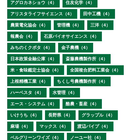
アグロカネショウ（4）
住友化学（4）
アリスタライフサイエンス（4）
田中工機（4）
農業電化協会（4）
管理機（4）
三洋（4）
報農会（4）
石原バイオサイエンス（4）
みちのくクボタ（4）
金子農機（4）
日本政策金融公庫（4）
斎藤農機製作所（4）
米・食味鑑定士協会（4）
全国複合肥料工業会（4）
上根精機工業（4）
ちくし号農機製作所（4）
ハーベスタ（4）
水管理（4）
エース・システム（4）
酪農・畜産（4）
いけうち（4）
長野県（4）
グラップル（4）
麻場（4）
マックス（4）
渡辺パイプ（4）
ベルグリーンワイズ（4）
ノーユー社（4）