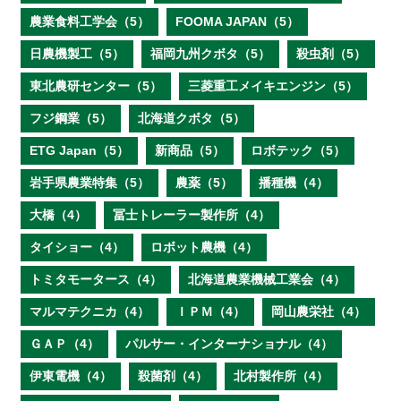
農業食料工学会（5）
FOOMA JAPAN（5）
日農機製工（5）
福岡九州クボタ（5）
殺虫剤（5）
東北農研センター（5）
三菱重工メイキエンジン（5）
フジ鋼業（5）
北海道クボタ（5）
ETG Japan（5）
新商品（5）
ロボテック（5）
岩手県農業特集（5）
農薬（5）
播種機（4）
大橋（4）
冨士トレーラー製作所（4）
タイショー（4）
ロボット農機（4）
トミタモータース（4）
北海道農業機械工業会（4）
マルマテクニカ（4）
ＩＰＭ（4）
岡山農栄社（4）
ＧＡＰ（4）
パルサー・インターナショナル（4）
伊東電機（4）
殺菌剤（4）
北村製作所（4）