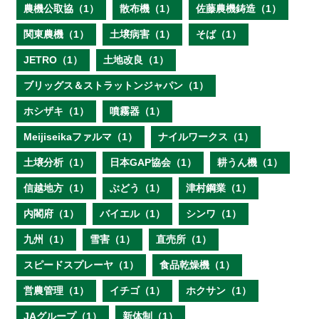
農機公取協（1）
散布機（1）
佐藤農機鋳造（1）
関東農機（1）
土壌病害（1）
そば（1）
JETRO（1）
土地改良（1）
ブリッグス＆ストラットンジャパン（1）
ホシザキ（1）
噴霧器（1）
Meijiseikaファルマ（1）
ナイルワークス（1）
土壌分析（1）
日本GAP協会（1）
耕うん機（1）
信越地方（1）
ぶどう（1）
津村鋼業（1）
内閣府（1）
バイエル（1）
シンワ（1）
九州（1）
雪害（1）
直売所（1）
スピードスプレーヤ（1）
食品乾燥機（1）
営農管理（1）
イチゴ（1）
ホクサン（1）
JAグループ（1）
新体制（1）