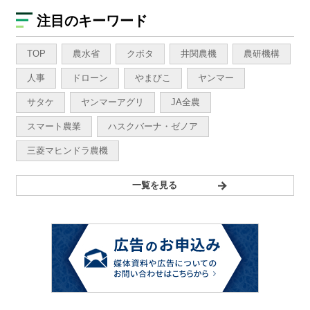
注目のキーワード
TOP
農水省
クボタ
井関農機
農研機構
人事
ドローン
やまびこ
ヤンマー
サタケ
ヤンマーアグリ
JA全農
スマート農業
ハスクバーナ・ゼノア
三菱マヒンドラ農機
一覧を見る