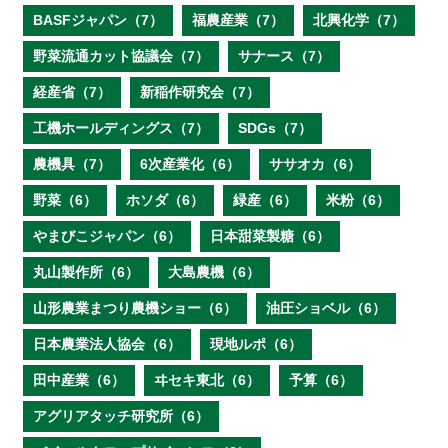
BASFジャパン（7）
福農産業（7）
北興化学（7）
野菜流通カット協議会（7）
サナース（7）
経産省（7）
新稲作研究会（7）
工機ホールディングス（7）
SDGs（7）
農機具（7）
6次産業化（6）
ササオカ（6）
野菜（6）
ホソダ（6）
緑産（6）
米粉（6）
やまびこジャパン（6）
日本甜菜製糖（6）
丸山製作所（6）
大島農機（6）
山形農業まつり農機ショー（6）
油圧ショベル（6）
日本農業法人協会（6）
現地ルポ（6）
田中産業（6）
ヰセキ東北（6）
予算（6）
アグリアタッチ研究所（6）