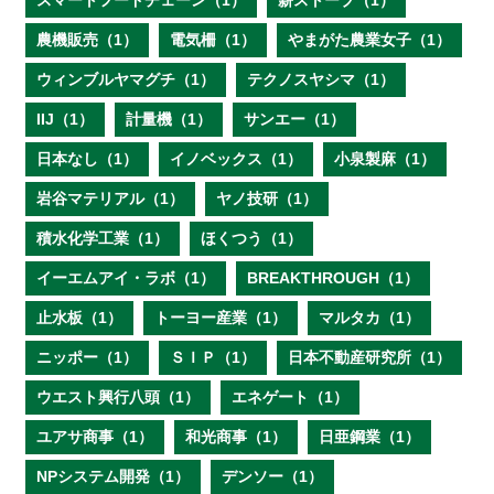
スマートフードチェーン（1）
薪ストーブ（1）
農機販売（1）
電気柵（1）
やまがた農業女子（1）
ウィンブルヤマグチ（1）
テクノスヤシマ（1）
IIJ（1）
計量機（1）
サンエー（1）
日本なし（1）
イノベックス（1）
小泉製麻（1）
岩谷マテリアル（1）
ヤノ技研（1）
積水化学工業（1）
ほくつう（1）
イーエムアイ・ラボ（1）
BREAKTHROUGH（1）
止水板（1）
トーヨー産業（1）
マルタカ（1）
ニッポー（1）
ＳＩＰ（1）
日本不動産研究所（1）
ウエスト興行八頭（1）
エネゲート（1）
ユアサ商事（1）
和光商事（1）
日亜鋼業（1）
NPシステム開発（1）
デンソー（1）