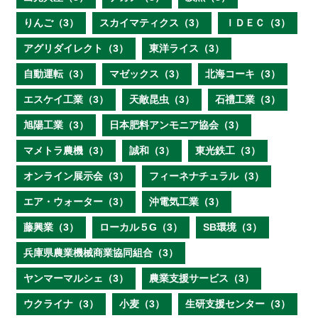
りんご（3）
スカイマティクス（3）
ＩＤＥＣ（3）
アグリダイレクト（3）
東洋ライス（3）
自動運転（3）
マゼックス（3）
北海コーキ（3）
エスケイ工業（3）
天敵昆虫（3）
石禮工業（3）
旭陽工業（3）
日本肥料アンモニア協会（3）
マメトラ農機（3）
誠和（3）
東光鉄工（3）
オンライン展示会（3）
フィーネナチュラル（3）
エア・ウォーター（3）
沖電気工業（3）
藤興業（3）
ローカル５G（3）
SB環境（3）
兵庫県農業機械商業協同組合（3）
ヤンマーマルシェ（3）
農業支援サービス（3）
ウクライナ（3）
小麦（3）
生研支援センター（3）