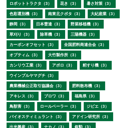
ロボットトラクタ（3）
花き（3）
暑さ対策（3）
色彩選別機（3）
南東北クボタ（3）
大紀産業（3）
静岡（3）
日本曹達（3）
野菜移植機（3）
草刈り（3）
除草機（3）
三陽機器（3）
カーボンオフセット（3）
全国肥料商連合会（3）
オプティム（3）
大竹製作所（3）
カンリウ工業（3）
アポロ（3）
籾すり機（3）
ウインブルヤマグチ（3）
農業機械公正取引協議会（3）
肥料散布機（3）
アキレス（3）
ブロワ（3）
福島県（3）
鳥獣害（3）
ロールベーラー（3）
ジビエ（3）
バイオスティミュラント（3）
アドイン研究所（3）
出光興産（3）
ナカノ（3）
叙勲（3）