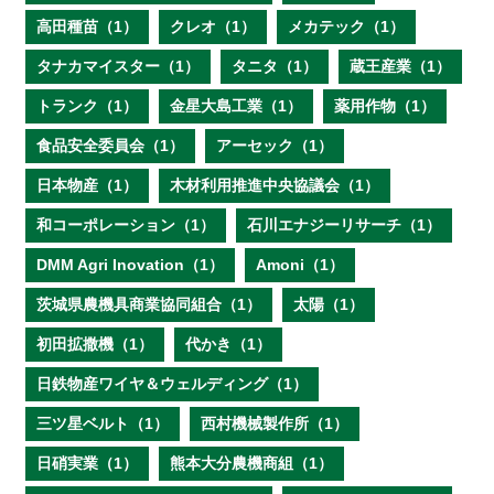
高田種苗（1）
クレオ（1）
メカテック（1）
タナカマイスター（1）
タニタ（1）
蔵王産業（1）
トランク（1）
金星大島工業（1）
薬用作物（1）
食品安全委員会（1）
アーセック（1）
日本物産（1）
木材利用推進中央協議会（1）
和コーポレーション（1）
石川エナジーリサーチ（1）
DMM Agri Inovation（1）
Amoni（1）
茨城県農機具商業協同組合（1）
太陽（1）
初田拡撒機（1）
代かき（1）
日鉄物産ワイヤ＆ウェルディング（1）
三ツ星ベルト（1）
西村機械製作所（1）
日硝実業（1）
熊本大分農機商組（1）