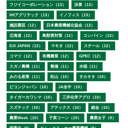
フジイコーポレーション（13）
決算（13）
IHIアグリテック（13）
イノフィス（13）
施設園芸（12）
日本農業機械化協会（12）
北海道（12）
鳥獣害対策（12）
コンバイン（12）
DJI JAPAN（12）
マキタ（12）
スチール（12）
コマツ（12）
有機農業（12）
GPEC（12）
スガノ農機（11）
整備（11）
水稲（11）
みのる産業（11）
松山（10）
タカキタ（10）
ビコンジャパン（10）
JA全中（10）
タイガーカワシマ（10）
三井化学アグロ（10）
スズテック（10）
アテックス（10）
総会（10）
農業Week（10）
子実コーン（10）
農業女子（9）