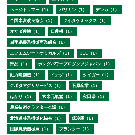
ヘッジトリマー（1）
バリカン（1）
デンカ（1）
全国米麦改良協会（1）
クボタケミックス（1）
オサダ農機（1）
日農機（1）
岩手県農業機械商業組合（1）
エフエムシー・ケミカルズ（1）
JLC（1）
部品（1）
ホンダパワープロダクツジャパン（1）
動力噴霧機（1）
イナダ（1）
タイガー（1）
クボタアグリサービス（1）
石原産業（1）
はかり（1）
玄米元氣堂（1）
秋田県（1）
農業技術クラスター会議（1）
北海道林業機械化協会（1）
保冷庫（1）
国際農業機械展（1）
プランター（1）