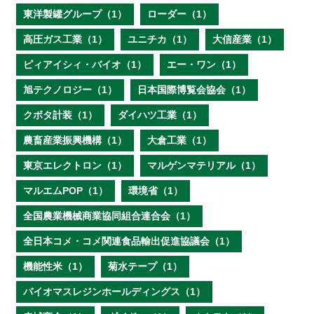
東洋製罐グループ（1）
ローダー（1）
高圧ガス工業（1）
ユニチカ（1）
大信産業（1）
ピィアイシィ・バイオ（1）
エー・ワン（1）
旭テクノロジー（1）
日本国際博覧会協会（1）
クボタ計装（1）
ダイハツ工業（1）
農畜産業振興機構（1）
大倉工業（1）
東京エレクトロン（1）
マルゲンマテリアル（1）
マルエムPOP（1）
環境省（1）
全国農業機械商業協同組合連合会（1）
全日本コメ・コメ関連食品輸出促進協議会（1）
機能性米（1）
菊水テープ（1）
バイオマスレジンホールディングス（1）