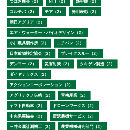
つばさ商会（2）
NTT（2）
熱中症（2）
コルテバ（2）
モア（2）
発明表彰（2）
朝日アグリア（2）
エア・ウォーター・バイオデザイン（2）
小川農具製作所（2）
ニチバン（2）
日本穀物検定協会（2）
ブレイクスルー（2）
デンヨー（2）
災害対策（2）
タキゲン製造（2）
ダイヤテックス（2）
アクションコーポレーション（2）
アグリテクノ矢崎（2）
青梅産業（2）
ヤマト自動車（2）
ドローンワークス（2）
中央果実協会（2）
唐沢農機サービス（2）
三井金属計測機工（2）
農業機械研究部門（2）