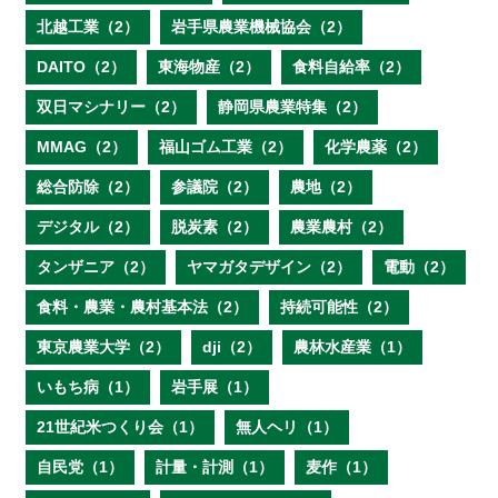
北越工業（2）
岩手県農業機械協会（2）
DAITO（2）
東海物産（2）
食料自給率（2）
双日マシナリー（2）
静岡県農業特集（2）
MMAG（2）
福山ゴム工業（2）
化学農薬（2）
総合防除（2）
参議院（2）
農地（2）
デジタル（2）
脱炭素（2）
農業農村（2）
タンザニア（2）
ヤマガタデザイン（2）
電動（2）
食料・農業・農村基本法（2）
持続可能性（2）
東京農業大学（2）
dji（2）
農林水産業（1）
いもち病（1）
岩手展（1）
21世紀米つくり会（1）
無人ヘリ（1）
自民党（1）
計量・計測（1）
麦作（1）