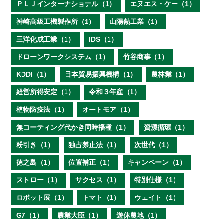
ＰＬＪインターナショナル（1）
エヌエス・ケー（1）
神崎高級工機製作所（1）
山陽熱工業（1）
三洋化成工業（1）
IDS（1）
ドローンワークシステム（1）
竹谷商事（1）
KDDI（1）
日本貿易振興機構（1）
農林業（1）
経営所得安定（1）
令和３年産（1）
植物防疫法（1）
オートモア（1）
無コーティング代かき同時播種（1）
資源循環（1）
粉引き（1）
独占禁止法（1）
次世代（1）
徳之島（1）
位置補正（1）
キャンペーン（1）
ストロー（1）
サクセス（1）
特別仕様（1）
ロボット展（1）
トマト（1）
ウェイト（1）
G7（1）
農業大臣（1）
遊休農地（1）