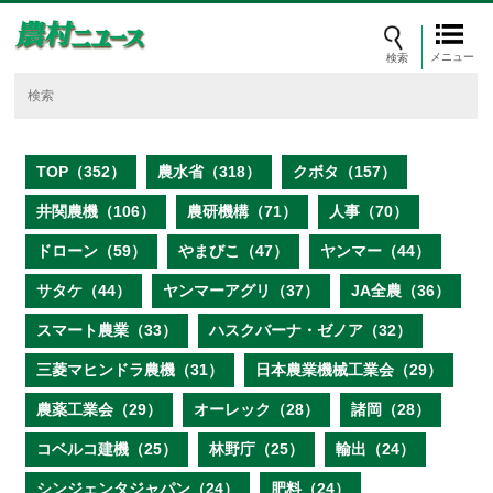
メニュー
TOP（352）
農水省（318）
クボタ（157）
井関農機（106）
農研機構（71）
人事（70）
ドローン（59）
やまびこ（47）
ヤンマー（44）
サタケ（44）
ヤンマーアグリ（37）
JA全農（36）
スマート農業（33）
ハスクバーナ・ゼノア（32）
三菱マヒンドラ農機（31）
日本農業機械工業会（29）
農薬工業会（29）
オーレック（28）
諸岡（28）
コベルコ建機（25）
林野庁（25）
輸出（24）
シンジェンタジャパン（24）
肥料（24）