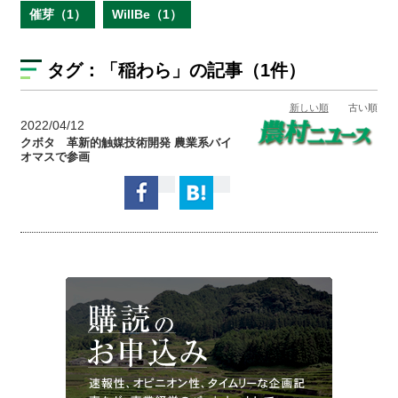
催芽（1）
WillBe（1）
タグ：
「稲わら」
の記事（1件）
新しい順
古い順
2022/04/12
クボタ 革新的触媒技術開発 農業系バイ
オマスで参画