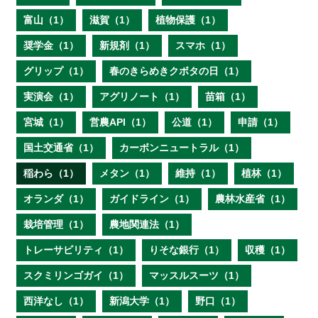
富山（1）
滋賀（1）
植物保護（1）
奨学金（1）
新規剤（1）
スマホ（1）
グリップ（1）
春のきらめきクボタの日（1）
実演会（1）
アグリノート（1）
苗箱（1）
宮城（1）
営農API（1）
公道（1）
申請（1）
国土交通省（1）
カーボンニュートラル（1）
稲わら（1）
メタン（1）
維持（1）
植林（1）
オランダ（1）
ガイドライン（1）
農林水産省（1）
栽培管理（1）
農地関連法（1）
トレーサビリティ（1）
りそな銀行（1）
収穫（1）
スクミリンゴガイ（1）
マッスルスーツ（1）
西洋なし（1）
新潟大学（1）
野口（1）