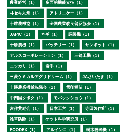
農業経営（1）
多面的機能支払（1）
ヰセキ九州（1）
アトリエケー（1）
十勝農機協（1）
全国農業改良普及協会（1）
JAPIC（1）
ネギ（1）
調製機（1）
十勝農機（1）
バッテリー（1）
サンポット（1）
アルスコーポレーション（1）
三鈴工機（1）
ニッカリ（1）
岩手（1）
三菱ケミカルアグリドリーム（1）
JAさいたま（1）
十勝農業機械協議会（1）
雪印種苗（1）
中四国クボタ（1）
モバックショウ（1）
麦作共励会（1）
日本工営（1）
寺田製作所（1）
雑草防除（1）
ケツト科学研究所（1）
FOODEX（1）
アルインコ（1）
樹木粉砕機（1）