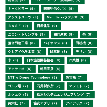
病害虫（9）
エム・エス・ケー農業機械（9）
キャタピラー（9）
関東甲信クボタ（9）
アシストスーツ（9）
Meiji Seikaファルマ（9）
ＢＡＳＦ（9）
日産化学（9）
ニコン・トリンブル（9）
和同産業（8）
茶（8）
落合刃物工業（8）
バイオマス（8）
田植機（8）
クミアイ化学工業（8）
除草剤（8）
デリカ（8）
米（8）
日本施設園芸協会（8）
作業機（8）
アクティオ（8）
乾田直播（8）
NTT e‐Drone Technology（8）
除雪機（7）
ゴルフ場（7）
石井製作所（7）
マツモト（7）
ホクエツ（7）
松本システムエンジニアリング（7）
共栄社（7）
協友アグリ（7）
アイデック（7）