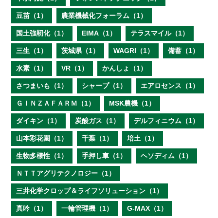
豆苗（1）
農業機械化フォーラム（1）
国土強靭化（1）
EIMA（1）
テラスマイル（1）
三生（1）
茨城県（1）
WAGRI（1）
備蓄（1）
水素（1）
VR（1）
かんしょ（1）
さつまいも（1）
シャープ（1）
エアロセンス（1）
ＧＩＮＺＡＦＡＲＭ（1）
MSK農機（1）
ダイキン（1）
炭酸ガス（1）
デルフィニウム（1）
山本彩花園（1）
千葉（1）
培土（1）
生物多様性（1）
手押し車（1）
ヘソディム（1）
ＮＴＴアグリテクノロジー（1）
三井化学クロップ＆ライフソリューション（1）
真吟（1）
一輪管理機（1）
G-MAX（1）