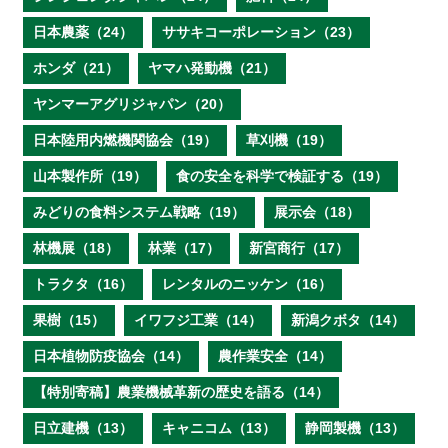
日本農薬（24）
ササキコーポレーション（23）
ホンダ（21）
ヤマハ発動機（21）
ヤンマーアグリジャパン（20）
日本陸用内燃機関協会（19）
草刈機（19）
山本製作所（19）
食の安全を科学で検証する（19）
みどりの食料システム戦略（19）
展示会（18）
林機展（18）
林業（17）
新宮商行（17）
トラクタ（16）
レンタルのニッケン（16）
果樹（15）
イワフジ工業（14）
新潟クボタ（14）
日本植物防疫協会（14）
農作業安全（14）
【特別寄稿】農業機械革新の歴史を語る（14）
日立建機（13）
キャニコム（13）
静岡製機（13）