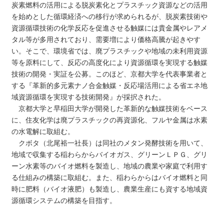
炭素燃料の活用による脱炭素化とプラスチック資源などの活用
を始めとした循環経済への移行が求められるが、脱炭素技術や
資源循環技術の化学反応を促進させる触媒には貴金属やレアメ
タル等が多用されており、需要増により価格高騰が起きやす
い。そこで、環境省では、廃プラスチックや地域の未利用資源
等を原料にして、反応の高度化により資源循環を実現する触媒
技術の開発・実証を公募。このほど、京都大学を代表事業者と
する『革新的多元素ナノ合金触媒・反応場活用による省エネ地
域資源循環を実現する技術開発』が採択された。
京都大学と早稲田大学が開発した革新的な触媒技術をベース
に、住友化学は廃プラスチックの再資源化、フルヤ金属は水素
の水電解に取組む。
クボタ（北尾裕一社長）は同社のメタン発酵技術を用いて、
地域で収集する稲わらからバイオガス、グリーンＬＰＧ、グリ
ーン水素等のバイオ燃料を製造し、地域の農業や家庭で利用す
る仕組みの構築に取組む。また、稲わらからはバイオ燃料と同
時に肥料（バイオ液肥）も製造し、農業生産にも資する地域資
源循環システムの構築を目指す。