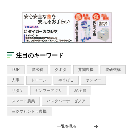
注目のキーワード
TOP
農水省
クボタ
井関農機
農研機構
人事
ドローン
やまびこ
ヤンマー
サタケ
ヤンマーアグリ
JA全農
スマート農業
ハスクバーナ・ゼノア
三菱マヒンドラ農機
一覧を見る