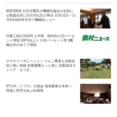
秋田3団体 白石光重氏が機械化協会の会長に
公取協会長に白石光弘氏が再任 10月31日～11
月4日由利本庄市で機械化ショー
日農工統計2026年上半期 国内向が22パーセ
ント増加 50PS以上トラ20パーセント増 3機
種以外の全てで増加
ササキコーポレーション りんご農家も自動追
従に熱い視線 収穫運搬もっと楽に 自動追従キ
ャリア「さつき」
IPCSA（イプサ）が総会 地域農業を未来へ
現場と研究を結ぶ好循環