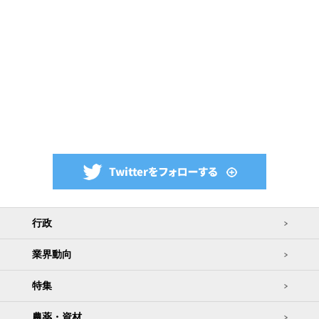
行政
業界動向
特集
農薬・資材