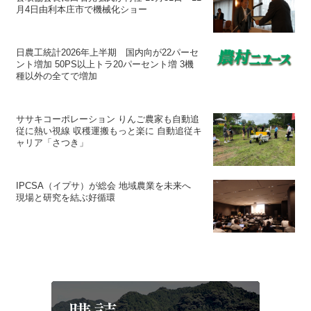
月4日由利本庄市で機械化ショー
日農工統計2026年上半期 国内向が22パーセ
ント増加 50PS以上トラ20パーセント増 3機
種以外の全てで増加
ササキコーポレーション りんご農家も自動追
従に熱い視線 収穫運搬もっと楽に 自動追従キ
ャリア「さつき」
IPCSA（イプサ）が総会 地域農業を未来へ
現場と研究を結ぶ好循環