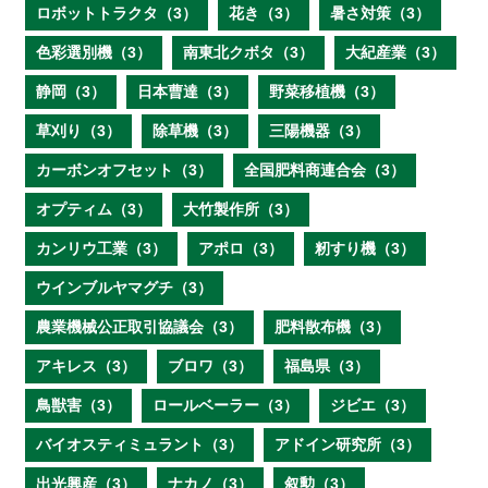
ロボットトラクタ（3）
花き（3）
暑さ対策（3）
色彩選別機（3）
南東北クボタ（3）
大紀産業（3）
静岡（3）
日本曹達（3）
野菜移植機（3）
草刈り（3）
除草機（3）
三陽機器（3）
カーボンオフセット（3）
全国肥料商連合会（3）
オプティム（3）
大竹製作所（3）
カンリウ工業（3）
アポロ（3）
籾すり機（3）
ウインブルヤマグチ（3）
農業機械公正取引協議会（3）
肥料散布機（3）
アキレス（3）
ブロワ（3）
福島県（3）
鳥獣害（3）
ロールベーラー（3）
ジビエ（3）
バイオスティミュラント（3）
アドイン研究所（3）
出光興産（3）
ナカノ（3）
叙勲（3）