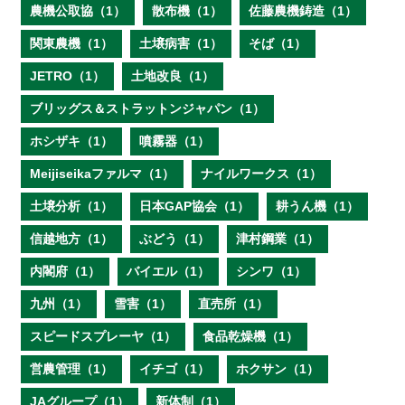
農機公取協（1）
散布機（1）
佐藤農機鋳造（1）
関東農機（1）
土壌病害（1）
そば（1）
JETRO（1）
土地改良（1）
ブリッグス＆ストラットンジャパン（1）
ホシザキ（1）
噴霧器（1）
Meijiseikaファルマ（1）
ナイルワークス（1）
土壌分析（1）
日本GAP協会（1）
耕うん機（1）
信越地方（1）
ぶどう（1）
津村鋼業（1）
内閣府（1）
バイエル（1）
シンワ（1）
九州（1）
雪害（1）
直売所（1）
スピードスプレーヤ（1）
食品乾燥機（1）
営農管理（1）
イチゴ（1）
ホクサン（1）
JAグループ（1）
新体制（1）