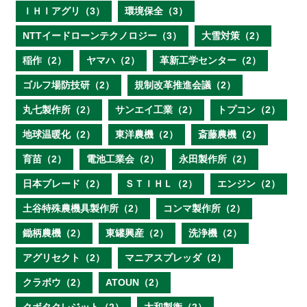
ＩＨＩアグリ（3）
環境保全（3）
NTTイードローンテクノロジー（3）
大雪対策（2）
稲作（2）
ヤマハ（2）
革新工学センター（2）
ゴルフ場防技研（2）
規制改革推進会議（2）
丸七製作所（2）
サンエイ工業（2）
トプコン（2）
地球温暖化（2）
東洋農機（2）
斎藤農機（2）
育苗（2）
電池工業会（2）
永田製作所（2）
日本ブレード（2）
ＳＴＩＨＬ（2）
エンジン（2）
土谷特殊農機具製作所（2）
コンマ製作所（2）
鋤柄農機（2）
東罐興産（2）
洗浄機（2）
アグリセクト（2）
マニアスプレッダ（2）
クラボウ（2）
ATOUN（2）