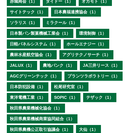
赤城商会（1）
ダイドー（1）
オカモト（1）
サイトテック（1）
日本農福連携協会（1）
ソラリス（1）
ミラクール（1）
日本製パン製菓機械工業会（1）
環境制御（1）
日軽パネルシステム（1）
ホールエナジー（1）
農林水産航空協会（1）
アグリテクノサーチ（1）
JALUX（1）
農地バンク（1）
JA三井リース（1）
AGCグリーンテック（1）
プランツラボラトリー（1）
日本防犯設備（1）
松尾研究室（1）
東洋電機工業（1）
SOPIC（1）
テザック（1）
秋田県農業機械化協会（1）
秋田県農業機械商業協同組合（1）
秋田県農機公正取引協議会（1）
大仙（1）