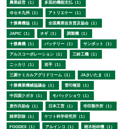
農業経営（1）
多面的機能支払（1）
ヰセキ九州（1）
アトリエケー（1）
十勝農機協（1）
全国農業改良普及協会（1）
JAPIC（1）
ネギ（1）
調製機（1）
十勝農機（1）
バッテリー（1）
サンポット（1）
アルスコーポレーション（1）
三鈴工機（1）
ニッカリ（1）
岩手（1）
三菱ケミカルアグリドリーム（1）
JAさいたま（1）
十勝農業機械協議会（1）
雪印種苗（1）
中四国クボタ（1）
モバックショウ（1）
麦作共励会（1）
日本工営（1）
寺田製作所（1）
雑草防除（1）
ケツト科学研究所（1）
FOODEX（1）
アルインコ（1）
樹木粉砕機（1）