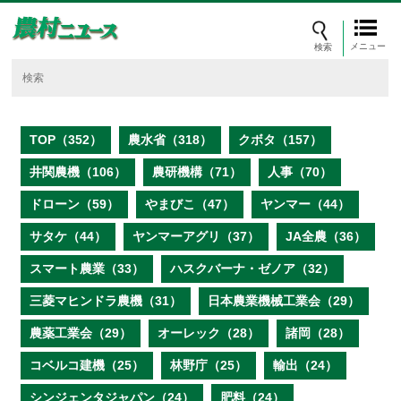
メニュー
TOP（352）
農水省（318）
クボタ（157）
井関農機（106）
農研機構（71）
人事（70）
ドローン（59）
やまびこ（47）
ヤンマー（44）
サタケ（44）
ヤンマーアグリ（37）
JA全農（36）
スマート農業（33）
ハスクバーナ・ゼノア（32）
三菱マヒンドラ農機（31）
日本農業機械工業会（29）
農薬工業会（29）
オーレック（28）
諸岡（28）
コベルコ建機（25）
林野庁（25）
輸出（24）
シンジェンタジャパン（24）
肥料（24）