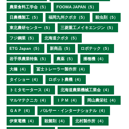
農業食料工学会（5）
FOOMA JAPAN（5）
日農機製工（5）
福岡九州クボタ（5）
殺虫剤（5）
東北農研センター（5）
三菱重工メイキエンジン（5）
フジ鋼業（5）
北海道クボタ（5）
ETG Japan（5）
新商品（5）
ロボテック（5）
岩手県農業特集（5）
農薬（5）
播種機（4）
大橋（4）
冨士トレーラー製作所（4）
タイショー（4）
ロボット農機（4）
トミタモータース（4）
北海道農業機械工業会（4）
マルマテクニカ（4）
ＩＰＭ（4）
岡山農栄社（4）
ＧＡＰ（4）
パルサー・インターナショナル（4）
伊東電機（4）
殺菌剤（4）
北村製作所（4）