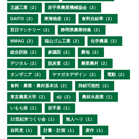
北越工業（2）
岩手県農業機械協会（2）
DAITO（2）
東海物産（2）
食料自給率（2）
双日マシナリー（2）
静岡県農業特集（2）
MMAG（2）
福山ゴム工業（2）
化学農薬（2）
総合防除（2）
参議院（2）
農地（2）
デジタル（2）
脱炭素（2）
農業農村（2）
タンザニア（2）
ヤマガタデザイン（2）
電動（2）
食料・農業・農村基本法（2）
持続可能性（2）
東京農業大学（2）
dji（2）
農林水産業（1）
いもち病（1）
岩手展（1）
21世紀米つくり会（1）
無人ヘリ（1）
自民党（1）
計量・計測（1）
麦作（1）