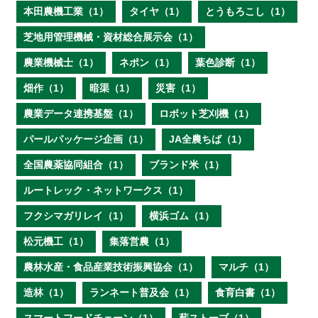
本田農機工業（1）
タイヤ（1）
とうもろこし（1）
芝地用管理機械・資材総合展示会（1）
農業機械士（1）
ネポン（1）
葉色診断（1）
畑作（1）
暗渠（1）
災害（1）
農業データ連携基盤（1）
ロボット芝刈機（1）
パールパッケージ企画（1）
JA全農ちば（1）
全国農薬協同組合（1）
ブランド米（1）
ルートレック・ネットワークス（1）
フクシマガリレイ（1）
横浜ゴム（1）
松元機工（1）
集落営農（1）
農林水産・食品産業技術振興協会（1）
マルチ（1）
造林（1）
ランネート普及会（1）
食育白書（1）