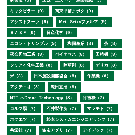
病害虫（9）
エム・エス・ケー農業機械（9）
キャタピラー（9）
関東甲信クボタ（9）
アシストスーツ（9）
Meiji Seikaファルマ（9）
ＢＡＳＦ（9）
日産化学（9）
ニコン・トリンブル（9）
和同産業（8）
茶（8）
落合刃物工業（8）
バイオマス（8）
田植機（8）
クミアイ化学工業（8）
除草剤（8）
デリカ（8）
米（8）
日本施設園芸協会（8）
作業機（8）
アクティオ（8）
乾田直播（8）
NTT e‐Drone Technology（8）
除雪機（7）
ゴルフ場（7）
石井製作所（7）
マツモト（7）
ホクエツ（7）
松本システムエンジニアリング（7）
共栄社（7）
協友アグリ（7）
アイデック（7）