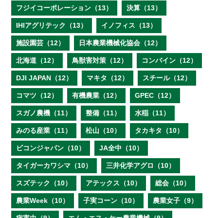
フジイコーポレーション（13）
決算（13）
IHIアグリテック（13）
イノフィス（13）
施設園芸（12）
日本農業機械化協会（12）
北海道（12）
鳥獣害対策（12）
コンバイン（12）
DJI JAPAN（12）
マキタ（12）
スチール（12）
コマツ（12）
有機農業（12）
GPEC（12）
スガノ農機（11）
整備（11）
水稲（11）
みのる産業（11）
松山（10）
タカキタ（10）
ビコンジャパン（10）
JA全中（10）
タイガーカワシマ（10）
三井化学アグロ（10）
スズテック（10）
アテックス（10）
総会（10）
農業Week（10）
子実コーン（10）
農業女子（9）