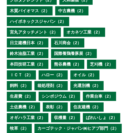
クボタクレジット（2）
大和製衡（2）
木質バイオマス（2）
中古農機（2）
ハイポネックスジャパン（2）
宮丸アタッチメント（2）
オカネツ工業（2）
日立建機日本（2）
石川商会（2）
鈴木油脂工業（2）
国際養鶏養豚展（2）
本田技研工業（2）
熊谷農機（2）
芝刈機（2）
ＩＣＴ（2）
ハロー（2）
オイル（2）
飼料（2）
箱処理剤（2）
光選別機（2）
生産費（2）
シンポジウム（2）
作業台車（2）
土佐農機（2）
表彰（2）
住友建機（2）
オギハラ工業（2）
収穫量（2）
ばれいしょ（2）
牧草（2）
カーゴテック・ジャパン㈱ヒアブ部門（2）