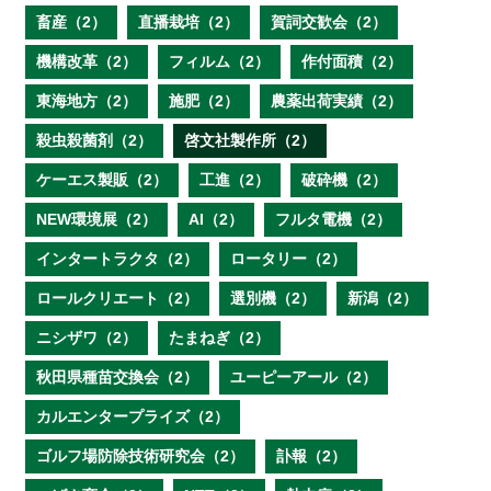
畜産（2）
直播栽培（2）
賀詞交歓会（2）
機構改革（2）
フィルム（2）
作付面積（2）
東海地方（2）
施肥（2）
農薬出荷実績（2）
殺虫殺菌剤（2）
啓文社製作所（2）
ケーエス製販（2）
工進（2）
破砕機（2）
NEW環境展（2）
AI（2）
フルタ電機（2）
インタートラクタ（2）
ロータリー（2）
ロールクリエート（2）
選別機（2）
新潟（2）
ニシザワ（2）
たまねぎ（2）
秋田県種苗交換会（2）
ユーピーアール（2）
カルエンタープライズ（2）
ゴルフ場防除技術研究会（2）
訃報（2）