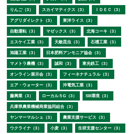
りんご（3）
スカイマティクス（3）
ＩＤＥＣ（3）
アグリダイレクト（3）
東洋ライス（3）
自動運転（3）
マゼックス（3）
北海コーキ（3）
エスケイ工業（3）
天敵昆虫（3）
石禮工業（3）
旭陽工業（3）
日本肥料アンモニア協会（3）
マメトラ農機（3）
誠和（3）
東光鉄工（3）
オンライン展示会（3）
フィーネナチュラル（3）
エア・ウォーター（3）
沖電気工業（3）
藤興業（3）
ローカル５G（3）
SB環境（3）
兵庫県農業機械商業協同組合（3）
ヤンマーマルシェ（3）
農業支援サービス（3）
ウクライナ（3）
小麦（3）
生研支援センター（3）