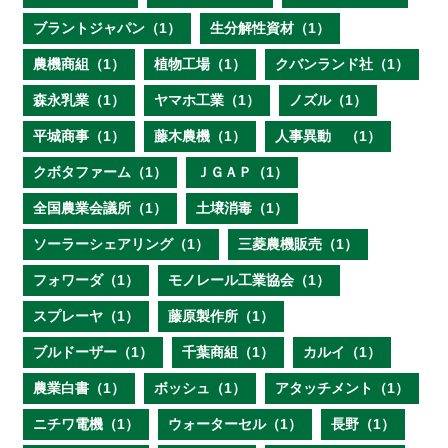
ブラントジャパン（1）
生分解性資材（1）
農機商組（1）
植物工場（1）
クバンランド社（1）
森永乳業（1）
ヤマホ工業（1）
ノズル（1）
平城商事（1）
藤木農機（1）
人事異動 （1）
クボタファーム（1）
ＪＧＡＰ（1）
全国農業会議所（1）
土壌消毒（1）
ソーラーシェアリング（1）
三菱農機販売（1）
フォワーダ（1）
モノレール工業協会（1）
スプレーヤ（1）
藤原製作所（1）
ブルドーザー（1）
千葉商組（1）
カルイ（1）
農業白書（1）
ボッシュ（1）
アタッチメント（1）
ニチワ電機（1）
ウォーターセル（1）
長野（1）