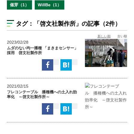
催芽（1）
WillBe（1）
タグ：
「啓文社製作所」
の記事（2件）
新しい順
古い順
2023/02/28
ムダのない均一播種 「まきまセンサー」
採用 啓文社製作所
2021/02/15
フレコンテーブル 播種機への土入れ効
率化 ～啓文社製作所～