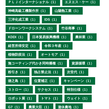
ＰＬＪインターナショナル（1）
エヌエス・ケー（1）
神崎高級工機製作所（1）
山陽熱工業（1）
三洋化成工業（1）
IDS（1）
ドローンワークシステム（1）
竹谷商事（1）
KDDI（1）
日本貿易振興機構（1）
農林業（1）
経営所得安定（1）
令和３年産（1）
植物防疫法（1）
オートモア（1）
無コーティング代かき同時播種（1）
資源循環（1）
粉引き（1）
独占禁止法（1）
次世代（1）
徳之島（1）
位置補正（1）
キャンペーン（1）
ストロー（1）
サクセス（1）
特別仕様（1）
ロボット展（1）
トマト（1）
ウェイト（1）
G7（1）
農業大臣（1）
遊休農地（1）