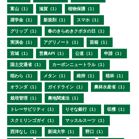
富山（1）
滋賀（1）
植物保護（1）
奨学金（1）
新規剤（1）
スマホ（1）
グリップ（1）
春のきらめきクボタの日（1）
実演会（1）
アグリノート（1）
苗箱（1）
宮城（1）
営農API（1）
公道（1）
申請（1）
国土交通省（1）
カーボンニュートラル（1）
稲わら（1）
メタン（1）
維持（1）
植林（1）
オランダ（1）
ガイドライン（1）
農林水産省（1）
栽培管理（1）
農地関連法（1）
トレーサビリティ（1）
りそな銀行（1）
収穫（1）
スクミリンゴガイ（1）
マッスルスーツ（1）
西洋なし（1）
新潟大学（1）
野口（1）