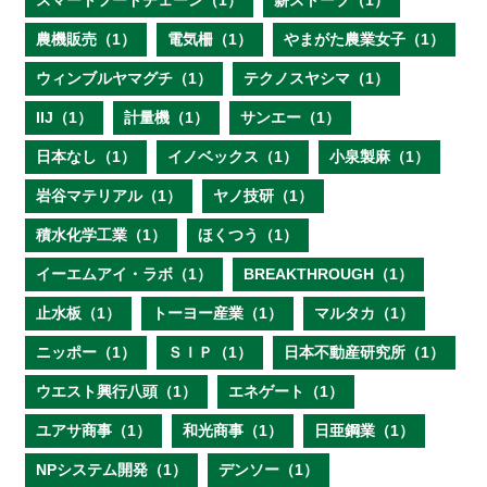
スマートフードチェーン（1）
薪ストーブ（1）
農機販売（1）
電気柵（1）
やまがた農業女子（1）
ウィンブルヤマグチ（1）
テクノスヤシマ（1）
IIJ（1）
計量機（1）
サンエー（1）
日本なし（1）
イノベックス（1）
小泉製麻（1）
岩谷マテリアル（1）
ヤノ技研（1）
積水化学工業（1）
ほくつう（1）
イーエムアイ・ラボ（1）
BREAKTHROUGH（1）
止水板（1）
トーヨー産業（1）
マルタカ（1）
ニッポー（1）
ＳＩＰ（1）
日本不動産研究所（1）
ウエスト興行八頭（1）
エネゲート（1）
ユアサ商事（1）
和光商事（1）
日亜鋼業（1）
NPシステム開発（1）
デンソー（1）