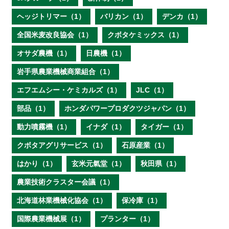
ヘッジトリマー（1）
バリカン（1）
デンカ（1）
全国米麦改良協会（1）
クボタケミックス（1）
オサダ農機（1）
日農機（1）
岩手県農業機械商業組合（1）
エフエムシー・ケミカルズ（1）
JLC（1）
部品（1）
ホンダパワープロダクツジャパン（1）
動力噴霧機（1）
イナダ（1）
タイガー（1）
クボタアグリサービス（1）
石原産業（1）
はかり（1）
玄米元氣堂（1）
秋田県（1）
農業技術クラスター会議（1）
北海道林業機械化協会（1）
保冷庫（1）
国際農業機械展（1）
プランター（1）