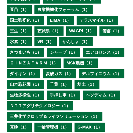
豆苗（1）
農業機械化フォーラム（1）
国土強靭化（1）
EIMA（1）
テラスマイル（1）
三生（1）
茨城県（1）
WAGRI（1）
備蓄（1）
水素（1）
VR（1）
かんしょ（1）
さつまいも（1）
シャープ（1）
エアロセンス（1）
ＧＩＮＺＡＦＡＲＭ（1）
MSK農機（1）
ダイキン（1）
炭酸ガス（1）
デルフィニウム（1）
山本彩花園（1）
千葉（1）
培土（1）
生物多様性（1）
手押し車（1）
ヘソディム（1）
ＮＴＴアグリテクノロジー（1）
三井化学クロップ＆ライフソリューション（1）
真吟（1）
一輪管理機（1）
G-MAX（1）