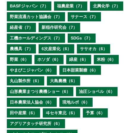
BASFジャパン（7）
福農産業（7）
北興化学（7）
野菜流通カット協議会（7）
サナース（7）
経産省（7）
新稲作研究会（7）
工機ホールディングス（7）
SDGs（7）
農機具（7）
6次産業化（6）
ササオカ（6）
野菜（6）
ホソダ（6）
緑産（6）
米粉（6）
やまびこジャパン（6）
日本甜菜製糖（6）
丸山製作所（6）
大島農機（6）
山形農業まつり農機ショー（6）
油圧ショベル（6）
日本農業法人協会（6）
現地ルポ（6）
田中産業（6）
ヰセキ東北（6）
予算（6）
アグリアタッチ研究所（6）