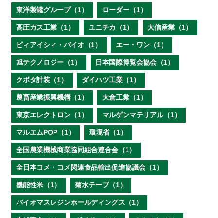
東洋製罐グループ（1）
ローダー（1）
高圧ガス工業（1）
ユニチカ（1）
大信産業（1）
ピィアイシィ・バイオ（1）
エー・ワン（1）
旭テクノロジー（1）
日本国際博覧会協会（1）
クボタ計装（1）
ダイハツ工業（1）
農畜産業振興機構（1）
大倉工業（1）
東京エレクトロン（1）
マルゲンマテリアル（1）
マルエムPOP（1）
環境省（1）
全国農業機械商業協同組合連合会（1）
全日本コメ・コメ関連食品輸出促進協議会（1）
機能性米（1）
菊水テープ（1）
バイオマスレジンホールディングス（1）