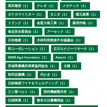
高田種苗（1）
クレオ（1）
メカテック（1）
タナカマイスター（1）
タニタ（1）
蔵王産業（1）
トランク（1）
金星大島工業（1）
薬用作物（1）
食品安全委員会（1）
アーセック（1）
日本物産（1）
木材利用推進中央協議会（1）
和コーポレーション（1）
石川エナジーリサーチ（1）
DMM Agri Inovation（1）
Amoni（1）
茨城県農機具商業協同組合（1）
太陽（1）
初田拡撒機（1）
代かき（1）
日鉄物産ワイヤ＆ウェルディング（1）
三ツ星ベルト（1）
西村機械製作所（1）
日硝実業（1）
熊本大分農機商組（1）