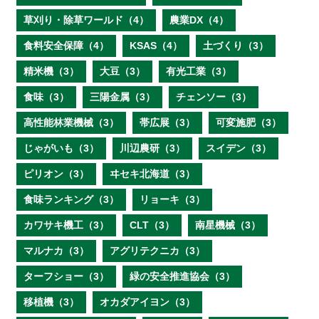
草刈り・除草ワールド（4）
農業DX（4）
食料安全保障（4）
KSAS（4）
土づくり（3）
精米機（3）
大豆（3）
有光工業（3）
食味（3）
三陽金属（3）
チェンソー（3）
高性能林業機械（3）
帯広展（3）
可変施肥（3）
じゃがいも（3）
川辺農研（3）
スイデン（3）
ピリオン（3）
ヰセキ北海道（3）
食味ランキング（3）
リョーキ（3）
カワサキ機工（3）
CLT（3）
南星機械（3）
マルナカ（3）
アグリテクニカ（3）
ターフショー（3）
緑の安全推進協会（3）
移植機（3）
オカダアイヨン（3）