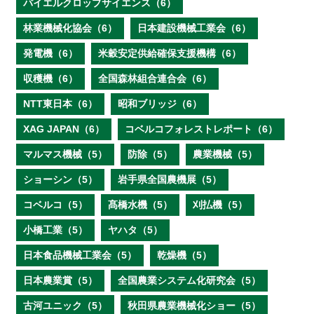
バイエルクロップサイエンス（6）
林業機械化協会（6）
日本建設機械工業会（6）
発電機（6）
米穀安定供給確保支援機構（6）
収穫機（6）
全国森林組合連合会（6）
NTT東日本（6）
昭和ブリッジ（6）
XAG JAPAN（6）
コベルコフォレストレポート（6）
マルマス機械（5）
防除（5）
農業機械（5）
ショーシン（5）
岩手県全国農機展（5）
コベルコ（5）
髙橋水機（5）
刈払機（5）
小橋工業（5）
ヤハタ（5）
日本食品機械工業会（5）
乾燥機（5）
日本農業賞（5）
全国農業システム化研究会（5）
古河ユニック（5）
秋田県農業機械化ショー（5）