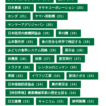
日本農薬（24）
ササキコーポレーション（23）
ホンダ（21）
ヤマハ発動機（21）
ヤンマーアグリジャパン（20）
日本陸用内燃機関協会（19）
草刈機（19）
山本製作所（19）
食の安全を科学で検証する（19）
みどりの食料システム戦略（19）
展示会（18）
林機展（18）
林業（17）
新宮商行（17）
トラクタ（16）
レンタルのニッケン（16）
果樹（15）
イワフジ工業（14）
新潟クボタ（14）
日本植物防疫協会（14）
農作業安全（14）
【特別寄稿】農業機械革新の歴史を語る（14）
日立建機（13）
キャニコム（13）
静岡製機（13）