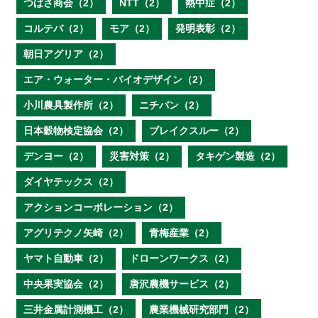
つばさ商会（2）
NTT（2）
熱中症（2）
コルテバ（2）
モア（2）
発明表彰（2）
朝日アグリア（2）
エア・ウォーター・バイオデザイン（2）
小川農具製作所（2）
ニチバン（2）
日本穀物検定協会（2）
ブレイクスルー（2）
デンヨー（2）
災害対策（2）
タキゲン製造（2）
ダイヤテックス（2）
アクションコーポレーション（2）
アグリテクノ矢崎（2）
青梅産業（2）
ヤマト自動車（2）
ドローンワークス（2）
中央果実協会（2）
唐沢農機サービス（2）
三井金属計測機工（2）
農業機械研究部門（2）