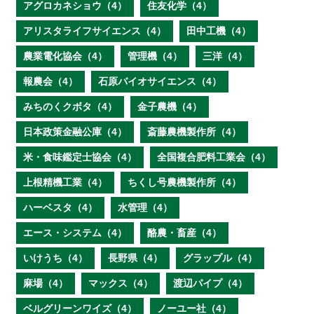
アグロカネショウ（4）
住友化学（4）
アリスタライフサイエンス（4）
田中工機（4）
農業電化協会（4）
管理機（4）
三洋（4）
報農会（4）
石原バイオサイエンス（4）
みちのくクボタ（4）
金子農機（4）
日本政策金融公庫（4）
斎藤農機製作所（4）
米・食味鑑定士協会（4）
全国複合肥料工業会（4）
上根精機工業（4）
ちくし号農機製作所（4）
ハーベスタ（4）
水管理（4）
エース・システム（4）
酪農・畜産（4）
いけうち（4）
長野県（4）
グラップル（4）
麻場（4）
マックス（4）
渡辺パイプ（4）
ベルグリーンワイズ（4）
ノーユー社（4）