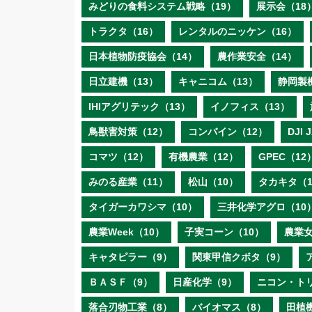
みどりの食料システム戦略（19）
展示会（18
トラクタ（16）
レンタルのニッケン（16）
日本植物防疫協会（14）
農作業安全（14）
日立建機（13）
キャニコム（13）
静岡製
IHIアグリテック（13）
イノフィス（13）
鳥獣害対策（12）
コンバイン（12）
DJI
コマツ（12）
有機農業（12）
GPEC（12
みのる産業（11）
松山（10）
タカキタ（1
タイガーカワシマ（10）
三井化学アグロ（10
農業Week（10）
子実コーン（10）
農業女
キャタピラー（9）
関東甲信クボタ（9）
ＢＡＳＦ（9）
日産化学（9）
ニコン・ト
落合刃物工業（8）
バイオマス（8）
田植