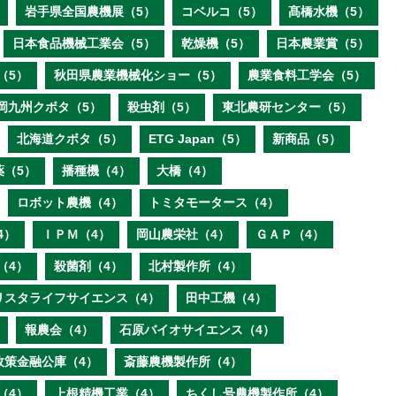
岩手県全国農機展（5）
コベルコ（5）
髙橋水機（5）
日本食品機械工業会（5）
乾燥機（5）
日本農業賞（5）
（5）
秋田県農業機械化ショー（5）
農業食料工学会（5）
岡九州クボタ（5）
殺虫剤（5）
東北農研センター（5）
北海道クボタ（5）
ETG Japan（5）
新商品（5）
薬（5）
播種機（4）
大橋（4）
ロボット農機（4）
トミタモータース（4）
4）
ＩＰＭ（4）
岡山農栄社（4）
ＧＡＰ（4）
（4）
殺菌剤（4）
北村製作所（4）
リスタライフサイエンス（4）
田中工機（4）
報農会（4）
石原バイオサイエンス（4）
政策金融公庫（4）
斎藤農機製作所（4）
（4）
上根精機工業（4）
ちくし号農機製作所（4）