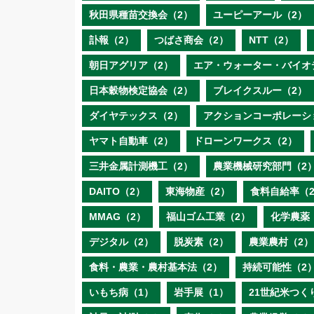
秋田県種苗交換会（2）
ユーピーアール（2）
訃報（2）
つばさ商会（2）
NTT（2）
朝日アグリア（2）
エア・ウォーター・バイオ
日本穀物検定協会（2）
ブレイクスルー（2）
ダイヤテックス（2）
アクションコーポレーシ
ヤマト自動車（2）
ドローンワークス（2）
三井金属計測機工（2）
農業機械研究部門（2
DAITO（2）
東海物産（2）
食料自給率（
MMAG（2）
福山ゴム工業（2）
化学農薬
デジタル（2）
脱炭素（2）
農業農村（2）
食料・農業・農村基本法（2）
持続可能性（2
いもち病（1）
岩手展（1）
21世紀米つく