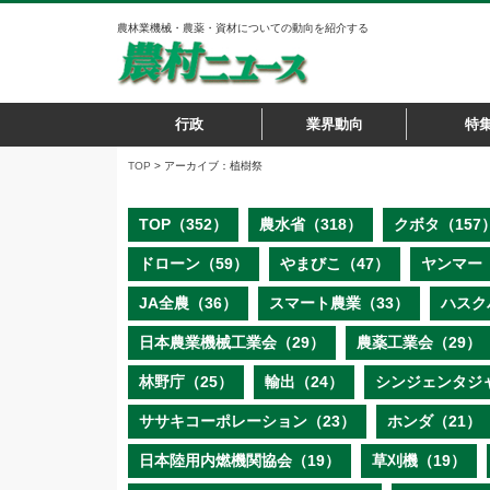
農林業機械・農薬・資材についての動向を紹介する
行政
業界動向
特
TOP
> アーカイブ：植樹祭
TOP（352）
農水省（318）
クボタ（157
ドローン（59）
やまびこ（47）
ヤンマー（
JA全農（36）
スマート農業（33）
ハスク
日本農業機械工業会（29）
農薬工業会（29）
林野庁（25）
輸出（24）
シンジェンタジ
ササキコーポレーション（23）
ホンダ（21）
日本陸用内燃機関協会（19）
草刈機（19）