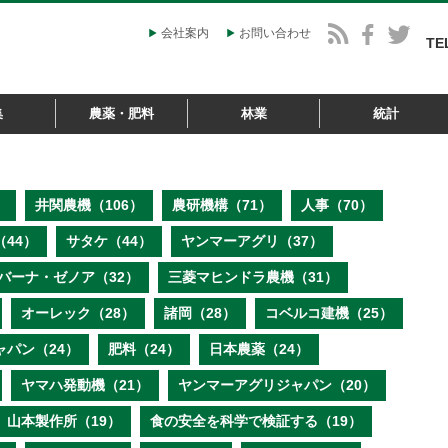
会社案内
お問い合わせ
TE
集
農薬・肥料
林業
統計
）
井関農機（106）
農研機構（71）
人事（70）
44）
サタケ（44）
ヤンマーアグリ（37）
バーナ・ゼノア（32）
三菱マヒンドラ農機（31）
オーレック（28）
諸岡（28）
コベルコ建機（25）
ャパン（24）
肥料（24）
日本農薬（24）
ヤマハ発動機（21）
ヤンマーアグリジャパン（20）
山本製作所（19）
食の安全を科学で検証する（19）