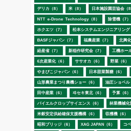
デリカ（8）
米（8）
日本施設園芸協会（8
NTT e‐Drone Technology（8）
除雪機（7）
ホクエツ（7）
松本システムエンジニアリング
BASFジャパン（7）
福農産業（7）
北興化
経産省（7）
新稲作研究会（7）
工機ホー
6次産業化（6）
ササオカ（6）
野菜（6）
やまびこジャパン（6）
日本甜菜製糖（6）
山形農業まつり農機ショー（6）
油圧ショベル
田中産業（6）
ヰセキ東北（6）
予算（6）
バイエルクロップサイエンス（6）
林業機械化
米穀安定供給確保支援機構（6）
収穫機（6）
昭和ブリッジ（6）
XAG JAPAN（6）
コ