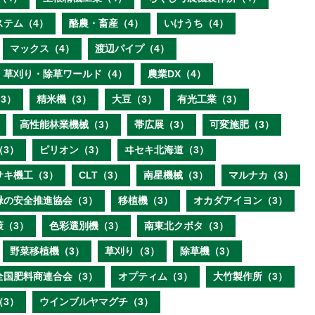
ステム（4）
酪農・畜産（4）
いけうち（4）
マックス（4）
渡辺パイプ（4）
草刈り・除草ワールド（4）
農業DX（4）
3）
精米機（3）
大豆（3）
有光工業（3）
高性能林業機械（3）
帯広展（3）
可変施肥（3）
（3）
ピリオン（3）
ヰセキ北海道（3）
サキ機工（3）
CLT（3）
南星機械（3）
マルナカ（3）
緑の安全推進協会（3）
移植機（3）
オカダアイヨン（3）
策（3）
色彩選別機（3）
南東北クボタ（3）
野菜移植機（3）
草刈り（3）
除草機（3）
全国肥料商連合会（3）
オプティム（3）
大竹製作所（3）
（3）
ウインブルヤマグチ（3）