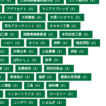
ジン（2）
土谷特殊農機具製作所（2）
コンマ製作所（2）
アグリセクト（2）
マニアスプレッダ（2）
ット（2）
大和製衡（2）
木質バイオマス（2）
宮丸アタッチメント（2）
オカネツ工業（2）
脂工業（2）
国際養鶏養豚展（2）
本田技研工業（2）
ハロー（2）
オイル（2）
飼料（2）
箱処理剤（2）
（2）
作業台車（2）
土佐農機（2）
表彰（2）
（2）
ばれいしょ（2）
牧草（2）
産（2）
直播栽培（2）
賀詞交歓会（2）
）
東海地方（2）
施肥（2）
農薬出荷実績（2）
エス製販（2）
工進（2）
破砕機（2）
）
インタートラクタ（2）
ロータリー（2）
（2）
ニシザワ（2）
たまねぎ（2）