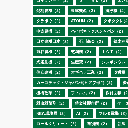
日本ブレード（2）
ＳＴＩＨＬ（2）
エン
鋤柄農機（2）
東罐興産（2）
洗浄機（2）
クラボウ（2）
ATOUN（2）
クボタクレジ
中古農機（2）
ハイポネックスジャパン（2）
日立建機日本（2）
石川商会（2）
鈴木油
熊谷農機（2）
芝刈機（2）
ＩＣＴ（2）
光選別機（2）
生産費（2）
シンポジウム
住友建機（2）
オギハラ工業（2）
収穫量
カーゴテック・ジャパン㈱ヒアブ部門（2）
畜
機構改革（2）
フィルム（2）
作付面積（2
殺虫殺菌剤（2）
啓文社製作所（2）
ケー
NEW環境展（2）
AI（2）
フルタ電機（2
ロールクリエート（2）
選別機（2）
新潟