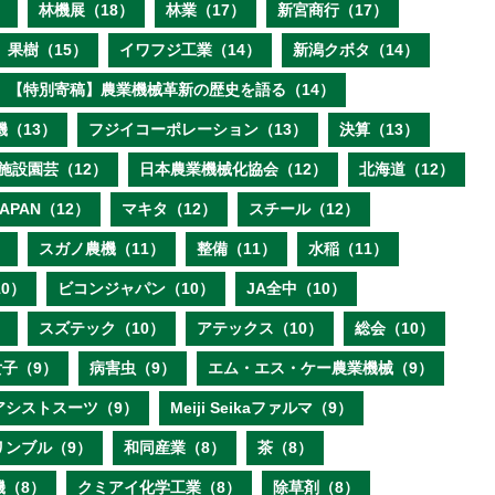
）
林機展（18）
林業（17）
新宮商行（17）
果樹（15）
イワフジ工業（14）
新潟クボタ（14）
【特別寄稿】農業機械革新の歴史を語る（14）
機（13）
フジイコーポレーション（13）
決算（13）
施設園芸（12）
日本農業機械化協会（12）
北海道（12）
 JAPAN（12）
マキタ（12）
スチール（12）
）
スガノ農機（11）
整備（11）
水稲（11）
0）
ビコンジャパン（10）
JA全中（10）
）
スズテック（10）
アテックス（10）
総会（10）
子（9）
病害虫（9）
エム・エス・ケー農業機械（9）
アシストスーツ（9）
Meiji Seikaファルマ（9）
リンブル（9）
和同産業（8）
茶（8）
機（8）
クミアイ化学工業（8）
除草剤（8）