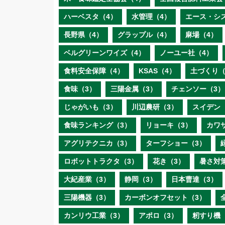
ハーベスタ（4）
水管理（4）
エース・シ
長野県（4）
グラップル（4）
麻場（4）
ベルグリーンワイズ（4）
ノーユー社（4）
食料安全保障（4）
KSAS（4）
土づくり（
食味（3）
三陽金属（3）
チェンソー（3）
じゃがいも（3）
川辺農研（3）
スイデン
食味ランキング（3）
リョーキ（3）
カワ
アグリテクニカ（3）
ターフショー（3）
ロボットトラクタ（3）
花き（3）
暑さ対
大紀産業（3）
静岡（3）
日本曹達（3）
三陽機器（3）
カーボンオフセット（3）
カンリウ工業（3）
アポロ（3）
籾すり機