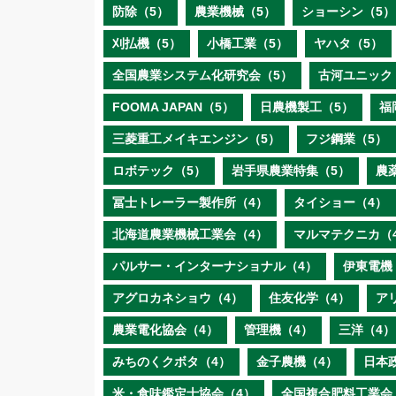
防除（5）
農業機械（5）
ショーシン（5）
刈払機（5）
小橋工業（5）
ヤハタ（5）
全国農業システム化研究会（5）
古河ユニック
FOOMA JAPAN（5）
日農機製工（5）
福
三菱重工メイキエンジン（5）
フジ鋼業（5）
ロボテック（5）
岩手県農業特集（5）
農
冨士トレーラー製作所（4）
タイショー（4）
北海道農業機械工業会（4）
マルマテクニカ（
パルサー・インターナショナル（4）
伊東電機
アグロカネショウ（4）
住友化学（4）
ア
農業電化協会（4）
管理機（4）
三洋（4）
みちのくクボタ（4）
金子農機（4）
日本
米・食味鑑定士協会（4）
全国複合肥料工業会