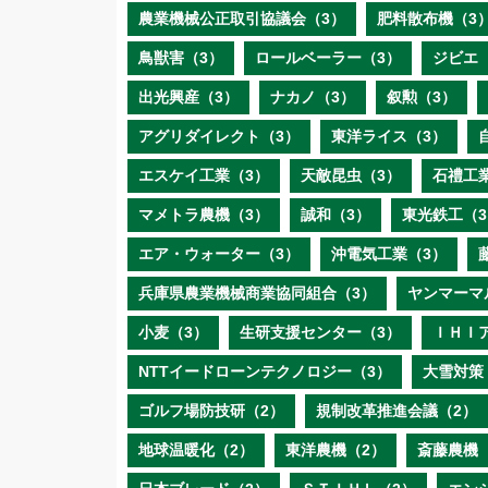
農業機械公正取引協議会（3）
肥料散布機（3
鳥獣害（3）
ロールベーラー（3）
ジビエ
出光興産（3）
ナカノ（3）
叙勲（3）
アグリダイレクト（3）
東洋ライス（3）
エスケイ工業（3）
天敵昆虫（3）
石禮工
マメトラ農機（3）
誠和（3）
東光鉄工（3
エア・ウォーター（3）
沖電気工業（3）
兵庫県農業機械商業協同組合（3）
ヤンマーマ
小麦（3）
生研支援センター（3）
ＩＨＩ
NTTイードローンテクノロジー（3）
大雪対策
ゴルフ場防技研（2）
規制改革推進会議（2）
地球温暖化（2）
東洋農機（2）
斎藤農機