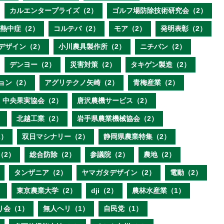
カルエンタープライズ（2）
ゴルフ場防除技術研究会（2）
熱中症（2）
コルテバ（2）
モア（2）
発明表彰（2）
デザイン（2）
小川農具製作所（2）
ニチバン（2）
デンヨー（2）
災害対策（2）
タキゲン製造（2）
ョン（2）
アグリテクノ矢崎（2）
青梅産業（2）
中央果実協会（2）
唐沢農機サービス（2）
）
北越工業（2）
岩手県農業機械協会（2）
2）
双日マシナリー（2）
静岡県農業特集（2）
（2）
総合防除（2）
参議院（2）
農地（2）
タンザニア（2）
ヤマガタデザイン（2）
電動（2）
）
東京農業大学（2）
dji（2）
農林水産業（1）
り会（1）
無人ヘリ（1）
自民党（1）