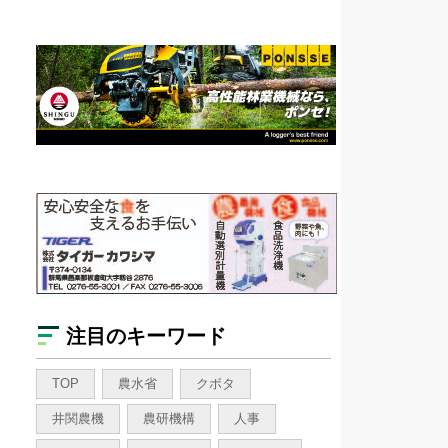
注目のキーワード
TOP
農水省
クボタ
井関農機
農研機構
人事