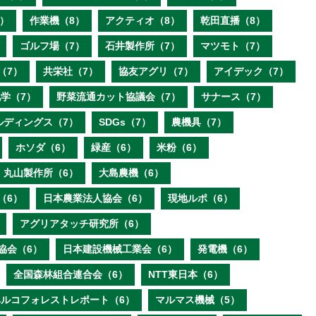
）
作業機（8）
アクティオ（8）
乾田直播（8）
ゴルフ場（7）
石井製作所（7）
マツモト（7）
（7）
共栄社（7）
協友アグリ（7）
アイデック（7）
学（7）
野菜流通カット協議会（7）
サナース（7）
ルディングス（7）
SDGs（7）
農機具（7）
ホソダ（6）
緑産（6）
米粉（6）
丸山製作所（6）
大島農機（6）
（6）
日本農業法人協会（6）
現地ルポ（6）
アグリアタッチ研究所（6）
協会（6）
日本建設機械工業会（6）
発電機（6）
全国森林組合連合会（6）
NTT東日本（6）
ベルコフォレストレポート（6）
マルマス機械（5）