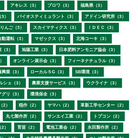
）
アキレス（3）
ブロワ（3）
福島県（3）
（3）
バイオスティミュラント（3）
アドイン研究所（3）
りんご（3）
スカイマティクス（3）
ＩＤＥＣ（3）
自動運転（3）
マゼックス（3）
北海コーキ（3）
業（3）
旭陽工業（3）
日本肥料アンモニア協会（3）
）
オンライン展示会（3）
フィーネナチュラル（3）
藤興業（3）
ローカル５G（3）
SB環境（3）
ルシェ（3）
農業支援サービス（3）
ウクライナ（3）
アグリ（3）
環境保全（3）
（2）
稲作（2）
ヤマハ（2）
革新工学センター（2）
丸七製作所（2）
サンエイ工業（2）
トプコン（2）
（2）
育苗（2）
電池工業会（2）
永田製作所（2）