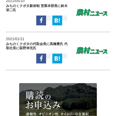
2021/05/10
みちのくクボタ新体制 営業本部長に鈴木
栄二氏
2021/01/11
みちのくクボタの代取会長に髙橋豊氏 代
取社長に荻野伸充氏