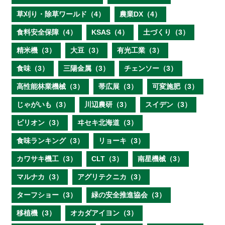
草刈り・除草ワールド（4）
農業DX（4）
食料安全保障（4）
KSAS（4）
土づくり（3）
精米機（3）
大豆（3）
有光工業（3）
食味（3）
三陽金属（3）
チェンソー（3）
高性能林業機械（3）
帯広展（3）
可変施肥（3）
じゃがいも（3）
川辺農研（3）
スイデン（3）
ピリオン（3）
ヰセキ北海道（3）
食味ランキング（3）
リョーキ（3）
カワサキ機工（3）
CLT（3）
南星機械（3）
マルナカ（3）
アグリテクニカ（3）
ターフショー（3）
緑の安全推進協会（3）
移植機（3）
オカダアイヨン（3）