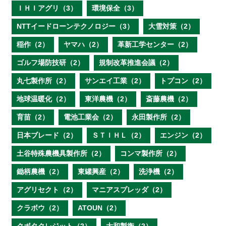
ＩＨＩアグリ（3）
環境保全（3）
NTTイードローンテクノロジー（3）
大雪対策（2）
稲作（2）
ヤマハ（2）
革新工学センター（2）
ゴルフ場防技研（2）
規制改革推進会議（2）
丸七製作所（2）
サンエイ工業（2）
トプコン（2）
地球温暖化（2）
東洋農機（2）
斎藤農機（2）
育苗（2）
電池工業会（2）
永田製作所（2）
日本ブレード（2）
ＳＴＩＨＬ（2）
エンジン（2）
土谷特殊農機具製作所（2）
コンマ製作所（2）
鋤柄農機（2）
東罐興産（2）
洗浄機（2）
アグリセクト（2）
マニアスプレッダ（2）
クラボウ（2）
ATOUN（2）