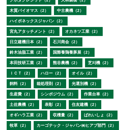
クボタクレジット（2）
大和製衡（2）
木質バイオマス（2）
中古農機（2）
ハイポネックスジャパン（2）
宮丸アタッチメント（2）
オカネツ工業（2）
日立建機日本（2）
石川商会（2）
鈴木油脂工業（2）
国際養鶏養豚展（2）
本田技研工業（2）
熊谷農機（2）
芝刈機（2）
ＩＣＴ（2）
ハロー（2）
オイル（2）
飼料（2）
箱処理剤（2）
光選別機（2）
生産費（2）
シンポジウム（2）
作業台車（2）
土佐農機（2）
表彰（2）
住友建機（2）
オギハラ工業（2）
収穫量（2）
ばれいしょ（2）
牧草（2）
カーゴテック・ジャパン㈱ヒアブ部門（2）