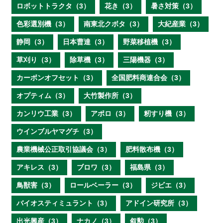
ロボットトラクタ（3）
花き（3）
暑さ対策（3）
色彩選別機（3）
南東北クボタ（3）
大紀産業（3）
静岡（3）
日本曹達（3）
野菜移植機（3）
草刈り（3）
除草機（3）
三陽機器（3）
カーボンオフセット（3）
全国肥料商連合会（3）
オプティム（3）
大竹製作所（3）
カンリウ工業（3）
アポロ（3）
籾すり機（3）
ウインブルヤマグチ（3）
農業機械公正取引協議会（3）
肥料散布機（3）
アキレス（3）
ブロワ（3）
福島県（3）
鳥獣害（3）
ロールベーラー（3）
ジビエ（3）
バイオスティミュラント（3）
アドイン研究所（3）
出光興産（3）
ナカノ（3）
叙勲（3）