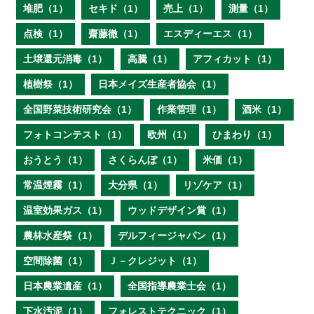
堆肥（1）
セキド（1）
売上（1）
測量（1）
点検（1）
齋藤徹（1）
エスディーエス（1）
土壌還元消毒（1）
高騰（1）
アフィカット（1）
植樹祭（1）
日本メイズ生産者協会（1）
全国野菜技術研究会（1）
作業管理（1）
酒米（1）
フォトコンテスト（1）
欧州（1）
ひまわり（1）
おうとう（1）
さくらんぼ（1）
米価（1）
常温煙霧（1）
大分県（1）
リゾケア（1）
温室効果ガス（1）
ウッドデザイン賞（1）
農林水産祭（1）
デルフィージャパン（1）
空間除菌（1）
Ｊ－クレジット（1）
日本農業遺産（1）
全国指導農業士会（1）
下水汚泥（1）
フォレストテクニック（1）