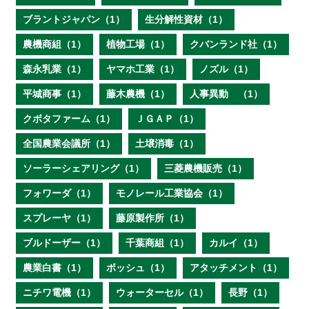
ブラントジャパン（1）
生分解性資材（1）
農機商組（1）
植物工場（1）
クバンランド社（1）
森永乳業（1）
ヤマホ工業（1）
ノズル（1）
平城商事（1）
藤木農機（1）
人事異動 （1）
クボタファーム（1）
ＪＧＡＰ（1）
全国農業会議所（1）
土壌消毒（1）
ソーラーシェアリング（1）
三菱農機販売（1）
フォワーダ（1）
モノレール工業協会（1）
スプレーヤ（1）
藤原製作所（1）
ブルドーザー（1）
千葉商組（1）
カルイ（1）
農業白書（1）
ボッシュ（1）
アタッチメント（1）
ニチワ電機（1）
ウォーターセル（1）
長野（1）