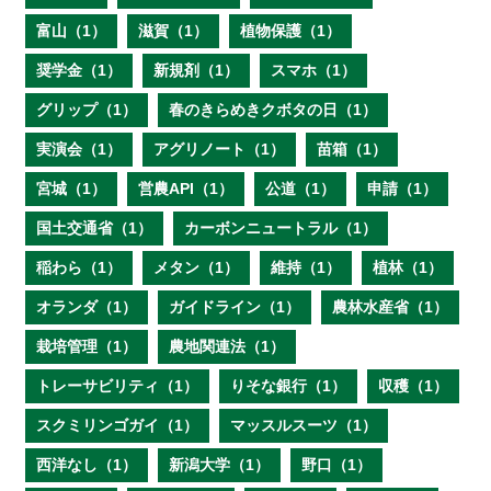
富山（1）
滋賀（1）
植物保護（1）
奨学金（1）
新規剤（1）
スマホ（1）
グリップ（1）
春のきらめきクボタの日（1）
実演会（1）
アグリノート（1）
苗箱（1）
宮城（1）
営農API（1）
公道（1）
申請（1）
国土交通省（1）
カーボンニュートラル（1）
稲わら（1）
メタン（1）
維持（1）
植林（1）
オランダ（1）
ガイドライン（1）
農林水産省（1）
栽培管理（1）
農地関連法（1）
トレーサビリティ（1）
りそな銀行（1）
収穫（1）
スクミリンゴガイ（1）
マッスルスーツ（1）
西洋なし（1）
新潟大学（1）
野口（1）