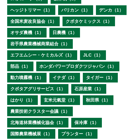
ヘッジトリマー（1）
バリカン（1）
デンカ（1）
全国米麦改良協会（1）
クボタケミックス（1）
オサダ農機（1）
日農機（1）
岩手県農業機械商業組合（1）
エフエムシー・ケミカルズ（1）
JLC（1）
部品（1）
ホンダパワープロダクツジャパン（1）
動力噴霧機（1）
イナダ（1）
タイガー（1）
クボタアグリサービス（1）
石原産業（1）
はかり（1）
玄米元氣堂（1）
秋田県（1）
農業技術クラスター会議（1）
北海道林業機械化協会（1）
保冷庫（1）
国際農業機械展（1）
プランター（1）