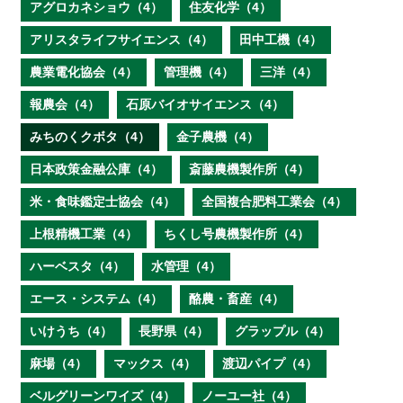
アグロカネショウ（4）
住友化学（4）
アリスタライフサイエンス（4）
田中工機（4）
農業電化協会（4）
管理機（4）
三洋（4）
報農会（4）
石原バイオサイエンス（4）
みちのくクボタ（4）
金子農機（4）
日本政策金融公庫（4）
斎藤農機製作所（4）
米・食味鑑定士協会（4）
全国複合肥料工業会（4）
上根精機工業（4）
ちくし号農機製作所（4）
ハーベスタ（4）
水管理（4）
エース・システム（4）
酪農・畜産（4）
いけうち（4）
長野県（4）
グラップル（4）
麻場（4）
マックス（4）
渡辺パイプ（4）
ベルグリーンワイズ（4）
ノーユー社（4）