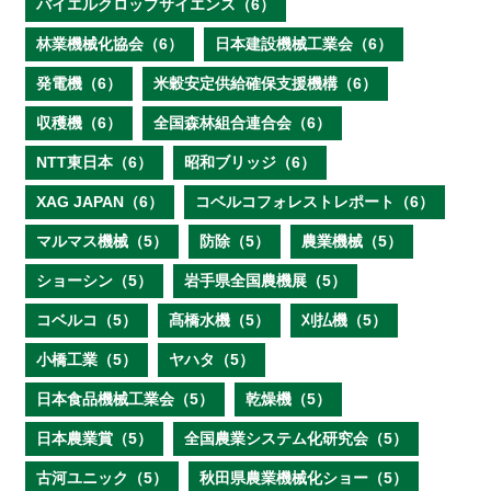
バイエルクロップサイエンス（6）
林業機械化協会（6）
日本建設機械工業会（6）
発電機（6）
米穀安定供給確保支援機構（6）
収穫機（6）
全国森林組合連合会（6）
NTT東日本（6）
昭和ブリッジ（6）
XAG JAPAN（6）
コベルコフォレストレポート（6）
マルマス機械（5）
防除（5）
農業機械（5）
ショーシン（5）
岩手県全国農機展（5）
コベルコ（5）
髙橋水機（5）
刈払機（5）
小橋工業（5）
ヤハタ（5）
日本食品機械工業会（5）
乾燥機（5）
日本農業賞（5）
全国農業システム化研究会（5）
古河ユニック（5）
秋田県農業機械化ショー（5）