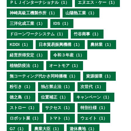
ＰＬＪインターナショナル（1）
エヌエス・ケー（1）
神崎高級工機製作所（1）
山陽熱工業（1）
三洋化成工業（1）
IDS（1）
ドローンワークシステム（1）
竹谷商事（1）
KDDI（1）
日本貿易振興機構（1）
農林業（1）
経営所得安定（1）
令和３年産（1）
植物防疫法（1）
オートモア（1）
無コーティング代かき同時播種（1）
資源循環（1）
粉引き（1）
独占禁止法（1）
次世代（1）
徳之島（1）
位置補正（1）
キャンペーン（1）
ストロー（1）
サクセス（1）
特別仕様（1）
ロボット展（1）
トマト（1）
ウェイト（1）
G7（1）
農業大臣（1）
遊休農地（1）