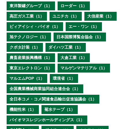
東洋製罐グループ（1）
ローダー（1）
高圧ガス工業（1）
ユニチカ（1）
大信産業（1）
ピィアイシィ・バイオ（1）
エー・ワン（1）
旭テクノロジー（1）
日本国際博覧会協会（1）
クボタ計装（1）
ダイハツ工業（1）
農畜産業振興機構（1）
大倉工業（1）
東京エレクトロン（1）
マルゲンマテリアル（1）
マルエムPOP（1）
環境省（1）
全国農業機械商業協同組合連合会（1）
全日本コメ・コメ関連食品輸出促進協議会（1）
機能性米（1）
菊水テープ（1）
バイオマスレジンホールディングス（1）