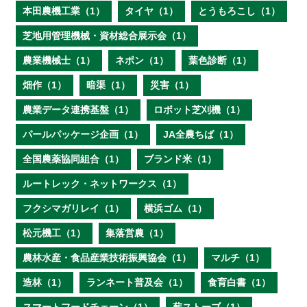
本田農機工業（1）
タイヤ（1）
とうもろこし（1）
芝地用管理機械・資材総合展示会（1）
農業機械士（1）
ネポン（1）
葉色診断（1）
畑作（1）
暗渠（1）
災害（1）
農業データ連携基盤（1）
ロボット芝刈機（1）
パールパッケージ企画（1）
JA全農ちば（1）
全国農薬協同組合（1）
ブランド米（1）
ルートレック・ネットワークス（1）
フクシマガリレイ（1）
横浜ゴム（1）
松元機工（1）
集落営農（1）
農林水産・食品産業技術振興協会（1）
マルチ（1）
造林（1）
ランネート普及会（1）
食育白書（1）