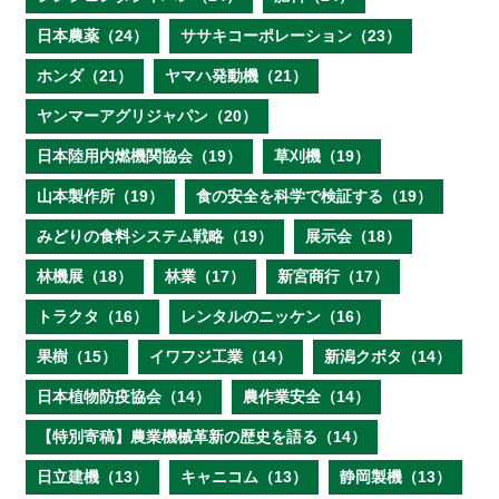
日本農薬（24）
ササキコーポレーション（23）
ホンダ（21）
ヤマハ発動機（21）
ヤンマーアグリジャパン（20）
日本陸用内燃機関協会（19）
草刈機（19）
山本製作所（19）
食の安全を科学で検証する（19）
みどりの食料システム戦略（19）
展示会（18）
林機展（18）
林業（17）
新宮商行（17）
トラクタ（16）
レンタルのニッケン（16）
果樹（15）
イワフジ工業（14）
新潟クボタ（14）
日本植物防疫協会（14）
農作業安全（14）
【特別寄稿】農業機械革新の歴史を語る（14）
日立建機（13）
キャニコム（13）
静岡製機（13）