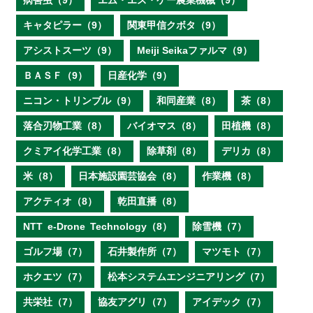
病害虫（9）
エム・エス・ケー農業機械（9）
キャタピラー（9）
関東甲信クボタ（9）
アシストスーツ（9）
Meiji Seikaファルマ（9）
ＢＡＳＦ（9）
日産化学（9）
ニコン・トリンブル（9）
和同産業（8）
茶（8）
落合刃物工業（8）
バイオマス（8）
田植機（8）
クミアイ化学工業（8）
除草剤（8）
デリカ（8）
米（8）
日本施設園芸協会（8）
作業機（8）
アクティオ（8）
乾田直播（8）
NTT e‐Drone Technology（8）
除雪機（7）
ゴルフ場（7）
石井製作所（7）
マツモト（7）
ホクエツ（7）
松本システムエンジニアリング（7）
共栄社（7）
協友アグリ（7）
アイデック（7）