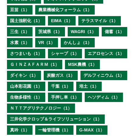
豆苗（1）
農業機械化フォーラム（1）
国土強靭化（1）
EIMA（1）
テラスマイル（1）
三生（1）
茨城県（1）
WAGRI（1）
備蓄（1）
水素（1）
VR（1）
かんしょ（1）
さつまいも（1）
シャープ（1）
エアロセンス（1）
ＧＩＮＺＡＦＡＲＭ（1）
MSK農機（1）
ダイキン（1）
炭酸ガス（1）
デルフィニウム（1）
山本彩花園（1）
千葉（1）
培土（1）
生物多様性（1）
手押し車（1）
ヘソディム（1）
ＮＴＴアグリテクノロジー（1）
三井化学クロップ＆ライフソリューション（1）
真吟（1）
一輪管理機（1）
G-MAX（1）