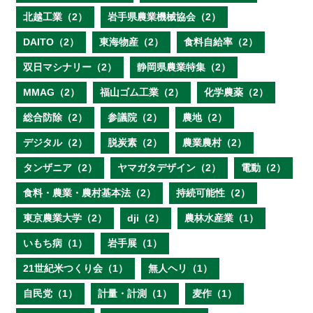
北越工業（2）
岩手県農業機械協会（2）
DAITO（2）
東海物産（2）
食料自給率（2）
双日マシナリー（2）
静岡県農業特集（2）
MMAG（2）
福山ゴム工業（2）
化学農薬（2）
総合防除（2）
参議院（2）
農地（2）
デジタル（2）
脱炭素（2）
農業農村（2）
タンザニア（2）
ヤマガタデザイン（2）
電動（2）
食料・農業・農村基本法（2）
持続可能性（2）
東京農業大学（2）
dji（2）
農林水産業（1）
いもち病（1）
岩手展（1）
21世紀米つくり会（1）
無人ヘリ（1）
自民党（1）
計量・計測（1）
麦作（1）