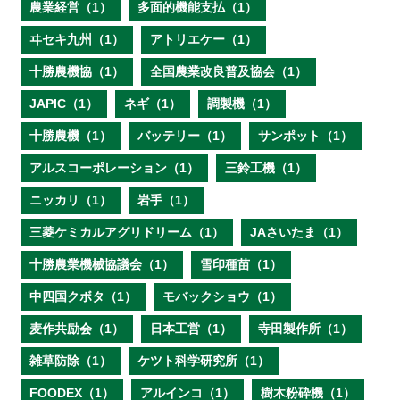
農業経営（1）
多面的機能支払（1）
ヰセキ九州（1）
アトリエケー（1）
十勝農機協（1）
全国農業改良普及協会（1）
JAPIC（1）
ネギ（1）
調製機（1）
十勝農機（1）
バッテリー（1）
サンポット（1）
アルスコーポレーション（1）
三鈴工機（1）
ニッカリ（1）
岩手（1）
三菱ケミカルアグリドリーム（1）
JAさいたま（1）
十勝農業機械協議会（1）
雪印種苗（1）
中四国クボタ（1）
モバックショウ（1）
麦作共励会（1）
日本工営（1）
寺田製作所（1）
雑草防除（1）
ケツト科学研究所（1）
FOODEX（1）
アルインコ（1）
樹木粉砕機（1）