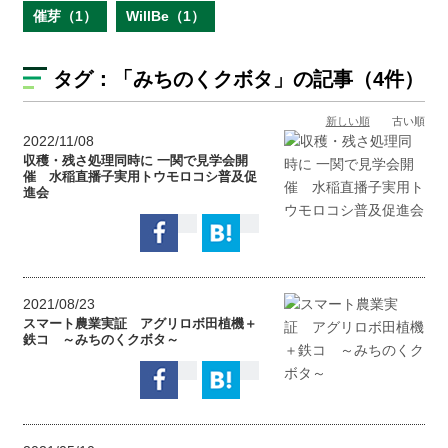
催芽（1）
WillBe（1）
タグ：
「みちのくクボタ」
の記事（4件）
新しい順
古い順
2022/11/08
収穫・残さ処理同時に 一関で見学会開
催 水稲直播子実用トウモロコシ普及促
進会
2021/08/23
スマート農業実証 アグリロボ田植機＋
鉄コ ～みちのくクボタ～