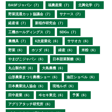
BASFジャパン（7）
福農産業（7）
北興化学（7）
野菜流通カット協議会（7）
サナース（7）
経産省（7）
新稲作研究会（7）
工機ホールディングス（7）
SDGs（7）
農機具（7）
6次産業化（6）
ササオカ（6）
野菜（6）
ホソダ（6）
緑産（6）
米粉（6）
やまびこジャパン（6）
日本甜菜製糖（6）
丸山製作所（6）
大島農機（6）
山形農業まつり農機ショー（6）
油圧ショベル（6）
日本農業法人協会（6）
現地ルポ（6）
田中産業（6）
ヰセキ東北（6）
予算（6）
アグリアタッチ研究所（6）