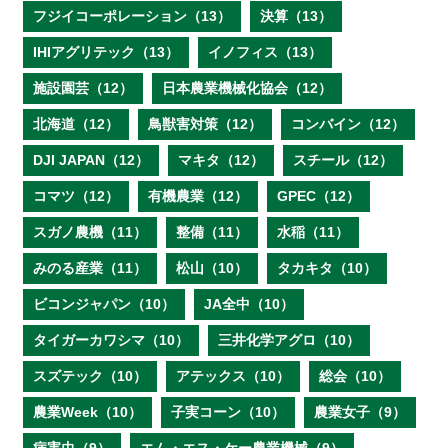
フジイコーポレーション（13）
決算（13）
IHIアグリテック（13）
イノフィス（13）
施設園芸（12）
日本農業機械化協会（12）
北海道（12）
鳥獣害対策（12）
コンバイン（12）
DJI JAPAN（12）
マキタ（12）
スチール（12）
コマツ（12）
有機農業（12）
GPEC（12）
スガノ農機（11）
整備（11）
水稲（11）
みのる産業（11）
松山（10）
タカキタ（10）
ビコンジャパン（10）
JA全中（10）
タイガーカワシマ（10）
三井化学アグロ（10）
スズテック（10）
アテックス（10）
総会（10）
農業Week（10）
子実コーン（10）
農業女子（9）