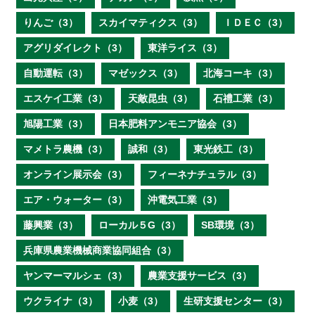
りんご（3）
スカイマティクス（3）
ＩＤＥＣ（3）
アグリダイレクト（3）
東洋ライス（3）
自動運転（3）
マゼックス（3）
北海コーキ（3）
エスケイ工業（3）
天敵昆虫（3）
石禮工業（3）
旭陽工業（3）
日本肥料アンモニア協会（3）
マメトラ農機（3）
誠和（3）
東光鉄工（3）
オンライン展示会（3）
フィーネナチュラル（3）
エア・ウォーター（3）
沖電気工業（3）
藤興業（3）
ローカル５G（3）
SB環境（3）
兵庫県農業機械商業協同組合（3）
ヤンマーマルシェ（3）
農業支援サービス（3）
ウクライナ（3）
小麦（3）
生研支援センター（3）