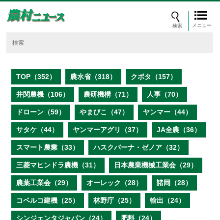
メニュー
TOP（352）
農水省（318）
クボタ（157）
井関農機（106）
農研機構（71）
人事（70）
ドローン（59）
やまびこ（47）
ヤンマー（44）
サタケ（44）
ヤンマーアグリ（37）
JA全農（36）
スマート農業（33）
ハスクバーナ・ゼノア（32）
三菱マヒンドラ農機（31）
日本農業機械工業会（29）
農薬工業会（29）
オーレック（28）
諸岡（28）
コベルコ建機（25）
林野庁（25）
輸出（24）
シンジェンタジャパン（24）
肥料（24）