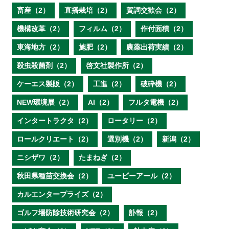
畜産（2）
直播栽培（2）
賀詞交歓会（2）
機構改革（2）
フィルム（2）
作付面積（2）
東海地方（2）
施肥（2）
農薬出荷実績（2）
殺虫殺菌剤（2）
啓文社製作所（2）
ケーエス製販（2）
工進（2）
破砕機（2）
NEW環境展（2）
AI（2）
フルタ電機（2）
インタートラクタ（2）
ロータリー（2）
ロールクリエート（2）
選別機（2）
新潟（2）
ニシザワ（2）
たまねぎ（2）
秋田県種苗交換会（2）
ユーピーアール（2）
カルエンタープライズ（2）
ゴルフ場防除技術研究会（2）
訃報（2）