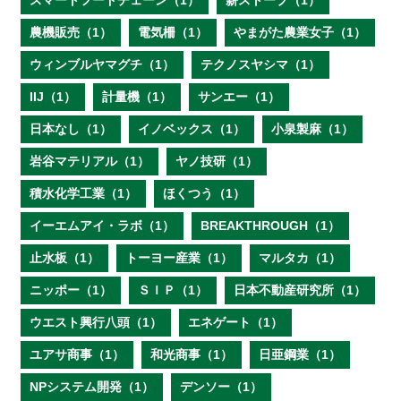
スマートフードチェーン（1）
薪ストーブ（1）
農機販売（1）
電気柵（1）
やまがた農業女子（1）
ウィンブルヤマグチ（1）
テクノスヤシマ（1）
IIJ（1）
計量機（1）
サンエー（1）
日本なし（1）
イノベックス（1）
小泉製麻（1）
岩谷マテリアル（1）
ヤノ技研（1）
積水化学工業（1）
ほくつう（1）
イーエムアイ・ラボ（1）
BREAKTHROUGH（1）
止水板（1）
トーヨー産業（1）
マルタカ（1）
ニッポー（1）
ＳＩＰ（1）
日本不動産研究所（1）
ウエスト興行八頭（1）
エネゲート（1）
ユアサ商事（1）
和光商事（1）
日亜鋼業（1）
NPシステム開発（1）
デンソー（1）