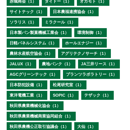
赤城商会（1）
ダイドー（1）
オカモト（1）
サイトテック（1）
日本農福連携協会（1）
ソラリス（1）
ミラクール（1）
日本製パン製菓機械工業会（1）
環境制御（1）
日軽パネルシステム（1）
ホールエナジー（1）
農林水産航空協会（1）
アグリテクノサーチ（1）
JALUX（1）
農地バンク（1）
JA三井リース（1）
AGCグリーンテック（1）
プランツラボラトリー（1）
日本防犯設備（1）
松尾研究室（1）
東洋電機工業（1）
SOPIC（1）
テザック（1）
秋田県農業機械化協会（1）
秋田県農業機械商業協同組合（1）
秋田県農機公正取引協議会（1）
大仙（1）