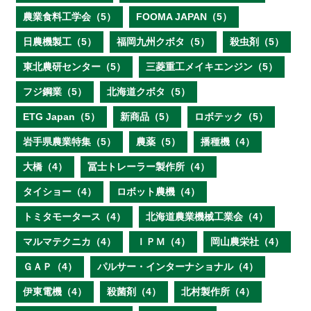
農業食料工学会（5）
FOOMA JAPAN（5）
日農機製工（5）
福岡九州クボタ（5）
殺虫剤（5）
東北農研センター（5）
三菱重工メイキエンジン（5）
フジ鋼業（5）
北海道クボタ（5）
ETG Japan（5）
新商品（5）
ロボテック（5）
岩手県農業特集（5）
農薬（5）
播種機（4）
大橋（4）
冨士トレーラー製作所（4）
タイショー（4）
ロボット農機（4）
トミタモータース（4）
北海道農業機械工業会（4）
マルマテクニカ（4）
ＩＰＭ（4）
岡山農栄社（4）
ＧＡＰ（4）
パルサー・インターナショナル（4）
伊東電機（4）
殺菌剤（4）
北村製作所（4）