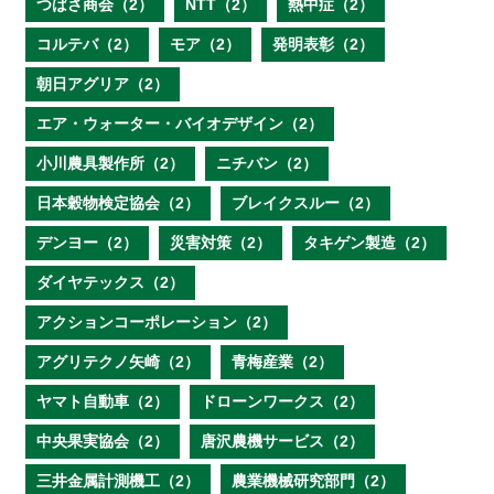
つばさ商会（2）
NTT（2）
熱中症（2）
コルテバ（2）
モア（2）
発明表彰（2）
朝日アグリア（2）
エア・ウォーター・バイオデザイン（2）
小川農具製作所（2）
ニチバン（2）
日本穀物検定協会（2）
ブレイクスルー（2）
デンヨー（2）
災害対策（2）
タキゲン製造（2）
ダイヤテックス（2）
アクションコーポレーション（2）
アグリテクノ矢崎（2）
青梅産業（2）
ヤマト自動車（2）
ドローンワークス（2）
中央果実協会（2）
唐沢農機サービス（2）
三井金属計測機工（2）
農業機械研究部門（2）