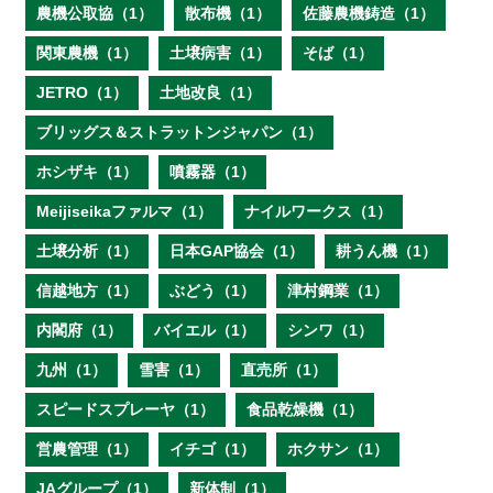
農機公取協（1）
散布機（1）
佐藤農機鋳造（1）
関東農機（1）
土壌病害（1）
そば（1）
JETRO（1）
土地改良（1）
ブリッグス＆ストラットンジャパン（1）
ホシザキ（1）
噴霧器（1）
Meijiseikaファルマ（1）
ナイルワークス（1）
土壌分析（1）
日本GAP協会（1）
耕うん機（1）
信越地方（1）
ぶどう（1）
津村鋼業（1）
内閣府（1）
バイエル（1）
シンワ（1）
九州（1）
雪害（1）
直売所（1）
スピードスプレーヤ（1）
食品乾燥機（1）
営農管理（1）
イチゴ（1）
ホクサン（1）
JAグループ（1）
新体制（1）