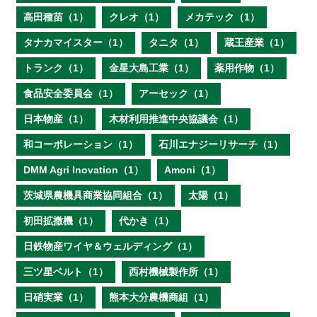
高田種苗（1）
クレオ（1）
メカテック（1）
タナカマイスター（1）
タニタ（1）
蔵王産業（1）
トランク（1）
金星大島工業（1）
薬用作物（1）
食品安全委員会（1）
アーセック（1）
日本物産（1）
木材利用推進中央協議会（1）
和コーポレーション（1）
石川エナジーリサーチ（1）
DMM Agri Inovation（1）
Amoni（1）
茨城県農機具商業協同組合（1）
太陽（1）
初田拡撒機（1）
代かき（1）
日鉄物産ワイヤ＆ウェルディング（1）
三ツ星ベルト（1）
西村機械製作所（1）
日硝実業（1）
熊本大分農機商組（1）