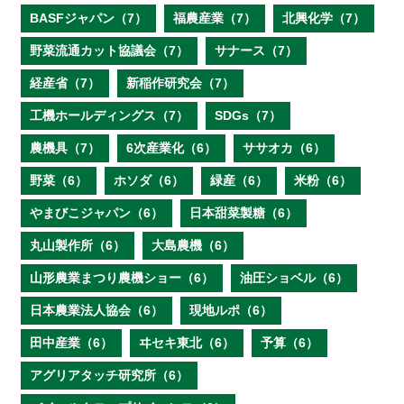
BASFジャパン（7）
福農産業（7）
北興化学（7）
野菜流通カット協議会（7）
サナース（7）
経産省（7）
新稲作研究会（7）
工機ホールディングス（7）
SDGs（7）
農機具（7）
6次産業化（6）
ササオカ（6）
野菜（6）
ホソダ（6）
緑産（6）
米粉（6）
やまびこジャパン（6）
日本甜菜製糖（6）
丸山製作所（6）
大島農機（6）
山形農業まつり農機ショー（6）
油圧ショベル（6）
日本農業法人協会（6）
現地ルポ（6）
田中産業（6）
ヰセキ東北（6）
予算（6）
アグリアタッチ研究所（6）