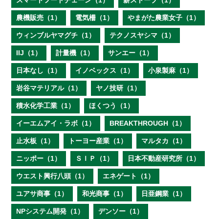
スマートフードチェーン（1）
薪ストーブ（1）
農機販売（1）
電気柵（1）
やまがた農業女子（1）
ウィンブルヤマグチ（1）
テクノスヤシマ（1）
IIJ（1）
計量機（1）
サンエー（1）
日本なし（1）
イノベックス（1）
小泉製麻（1）
岩谷マテリアル（1）
ヤノ技研（1）
積水化学工業（1）
ほくつう（1）
イーエムアイ・ラボ（1）
BREAKTHROUGH（1）
止水板（1）
トーヨー産業（1）
マルタカ（1）
ニッポー（1）
ＳＩＰ（1）
日本不動産研究所（1）
ウエスト興行八頭（1）
エネゲート（1）
ユアサ商事（1）
和光商事（1）
日亜鋼業（1）
NPシステム開発（1）
デンソー（1）