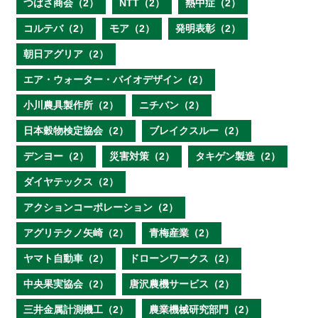
つばさ商会（2）
NTT（2）
熱中症（2）
コルテバ（2）
モア（2）
発明表彰（2）
朝日アグリア（2）
エア・ウォーター・バイオデザイン（2）
小川農具製作所（2）
ニチバン（2）
日本穀物検定協会（2）
ブレイクスルー（2）
デンヨー（2）
災害対策（2）
タキゲン製造（2）
ダイヤテックス（2）
アクションコーポレーション（2）
アグリテクノ矢崎（2）
青梅産業（2）
ヤマト自動車（2）
ドローンワークス（2）
中央果実協会（2）
唐沢農機サービス（2）
三井金属計測機工（2）
農業機械研究部門（2）