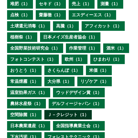
堆肥（1）
セキド（1）
売上（1）
測量（1）
点検（1）
齋藤徹（1）
エスディーエス（1）
土壌還元消毒（1）
高騰（1）
アフィカット（1）
植樹祭（1）
日本メイズ生産者協会（1）
全国野菜技術研究会（1）
作業管理（1）
酒米（1）
フォトコンテスト（1）
欧州（1）
ひまわり（1）
おうとう（1）
さくらんぼ（1）
米価（1）
常温煙霧（1）
大分県（1）
リゾケア（1）
温室効果ガス（1）
ウッドデザイン賞（1）
農林水産祭（1）
デルフィージャパン（1）
空間除菌（1）
Ｊ－クレジット（1）
日本農業遺産（1）
全国指導農業士会（1）
下水汚泥（1）
フォレストテクニック（1）