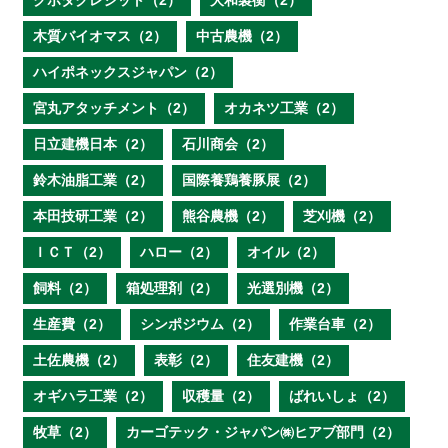
クボタクレジット（2）
大和製衡（2）
木質バイオマス（2）
中古農機（2）
ハイポネックスジャパン（2）
宮丸アタッチメント（2）
オカネツ工業（2）
日立建機日本（2）
石川商会（2）
鈴木油脂工業（2）
国際養鶏養豚展（2）
本田技研工業（2）
熊谷農機（2）
芝刈機（2）
ＩＣＴ（2）
ハロー（2）
オイル（2）
飼料（2）
箱処理剤（2）
光選別機（2）
生産費（2）
シンポジウム（2）
作業台車（2）
土佐農機（2）
表彰（2）
住友建機（2）
オギハラ工業（2）
収穫量（2）
ばれいしょ（2）
牧草（2）
カーゴテック・ジャパン㈱ヒアブ部門（2）