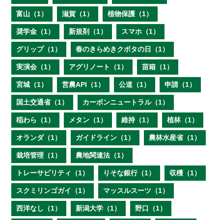
富山（1）
滋賀（1）
植物保護（1）
奨学金（1）
新規剤（1）
スマホ（1）
グリップ（1）
春のきらめきクボタの日（1）
実演会（1）
アグリノート（1）
苗箱（1）
宮城（1）
営農API（1）
公道（1）
申請（1）
国土交通省（1）
カーボンニュートラル（1）
稲わら（1）
メタン（1）
維持（1）
植林（1）
オランダ（1）
ガイドライン（1）
農林水産省（1）
栽培管理（1）
農地関連法（1）
トレーサビリティ（1）
りそな銀行（1）
収穫（1）
スクミリンゴガイ（1）
マッスルスーツ（1）
西洋なし（1）
新潟大学（1）
野口（1）