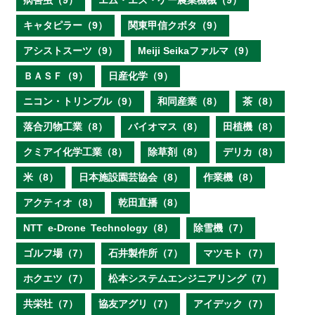
病害虫（9）
エム・エス・ケー農業機械（9）
キャタピラー（9）
関東甲信クボタ（9）
アシストスーツ（9）
Meiji Seikaファルマ（9）
ＢＡＳＦ（9）
日産化学（9）
ニコン・トリンブル（9）
和同産業（8）
茶（8）
落合刃物工業（8）
バイオマス（8）
田植機（8）
クミアイ化学工業（8）
除草剤（8）
デリカ（8）
米（8）
日本施設園芸協会（8）
作業機（8）
アクティオ（8）
乾田直播（8）
NTT e‐Drone Technology（8）
除雪機（7）
ゴルフ場（7）
石井製作所（7）
マツモト（7）
ホクエツ（7）
松本システムエンジニアリング（7）
共栄社（7）
協友アグリ（7）
アイデック（7）