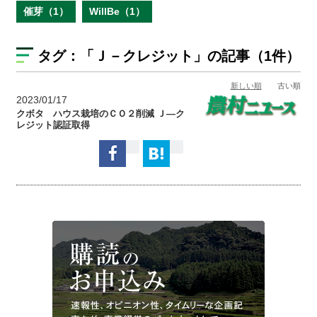
催芽（1）
WillBe（1）
タグ：
「Ｊ－クレジット」
の記事（1件）
新しい順
古い順
2023/01/17
クボタ ハウス栽培のＣＯ２削減 Ｊ―ク
レジット認証取得