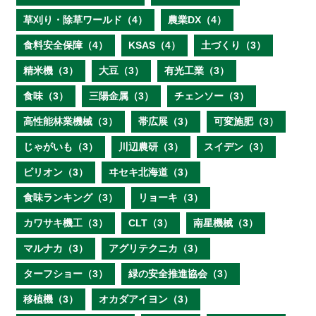
草刈り・除草ワールド（4）
農業DX（4）
食料安全保障（4）
KSAS（4）
土づくり（3）
精米機（3）
大豆（3）
有光工業（3）
食味（3）
三陽金属（3）
チェンソー（3）
高性能林業機械（3）
帯広展（3）
可変施肥（3）
じゃがいも（3）
川辺農研（3）
スイデン（3）
ピリオン（3）
ヰセキ北海道（3）
食味ランキング（3）
リョーキ（3）
カワサキ機工（3）
CLT（3）
南星機械（3）
マルナカ（3）
アグリテクニカ（3）
ターフショー（3）
緑の安全推進協会（3）
移植機（3）
オカダアイヨン（3）