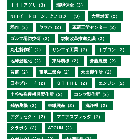
ＩＨＩアグリ（3）
環境保全（3）
NTTイードローンテクノロジー（3）
大雪対策（2）
稲作（2）
ヤマハ（2）
革新工学センター（2）
ゴルフ場防技研（2）
規制改革推進会議（2）
丸七製作所（2）
サンエイ工業（2）
トプコン（2）
地球温暖化（2）
東洋農機（2）
斎藤農機（2）
育苗（2）
電池工業会（2）
永田製作所（2）
日本ブレード（2）
ＳＴＩＨＬ（2）
エンジン（2）
土谷特殊農機具製作所（2）
コンマ製作所（2）
鋤柄農機（2）
東罐興産（2）
洗浄機（2）
アグリセクト（2）
マニアスプレッダ（2）
クラボウ（2）
ATOUN（2）