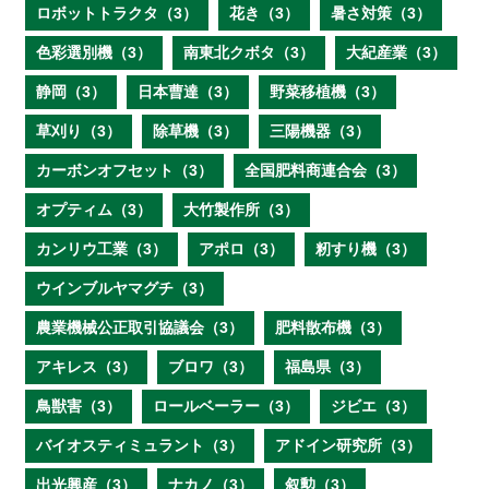
ロボットトラクタ（3）
花き（3）
暑さ対策（3）
色彩選別機（3）
南東北クボタ（3）
大紀産業（3）
静岡（3）
日本曹達（3）
野菜移植機（3）
草刈り（3）
除草機（3）
三陽機器（3）
カーボンオフセット（3）
全国肥料商連合会（3）
オプティム（3）
大竹製作所（3）
カンリウ工業（3）
アポロ（3）
籾すり機（3）
ウインブルヤマグチ（3）
農業機械公正取引協議会（3）
肥料散布機（3）
アキレス（3）
ブロワ（3）
福島県（3）
鳥獣害（3）
ロールベーラー（3）
ジビエ（3）
バイオスティミュラント（3）
アドイン研究所（3）
出光興産（3）
ナカノ（3）
叙勲（3）