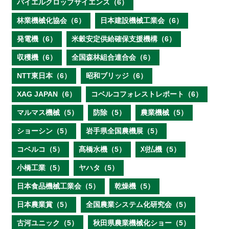
バイエルクロップサイエンス（6）
林業機械化協会（6）
日本建設機械工業会（6）
発電機（6）
米穀安定供給確保支援機構（6）
収穫機（6）
全国森林組合連合会（6）
NTT東日本（6）
昭和ブリッジ（6）
XAG JAPAN（6）
コベルコフォレストレポート（6）
マルマス機械（5）
防除（5）
農業機械（5）
ショーシン（5）
岩手県全国農機展（5）
コベルコ（5）
髙橋水機（5）
刈払機（5）
小橋工業（5）
ヤハタ（5）
日本食品機械工業会（5）
乾燥機（5）
日本農業賞（5）
全国農業システム化研究会（5）
古河ユニック（5）
秋田県農業機械化ショー（5）