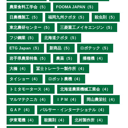
農業食料工学会（5）
FOOMA JAPAN（5）
日農機製工（5）
福岡九州クボタ（5）
殺虫剤（5）
東北農研センター（5）
三菱重工メイキエンジン（5）
フジ鋼業（5）
北海道クボタ（5）
ETG Japan（5）
新商品（5）
ロボテック（5）
岩手県農業特集（5）
農薬（5）
播種機（4）
大橋（4）
冨士トレーラー製作所（4）
タイショー（4）
ロボット農機（4）
トミタモータース（4）
北海道農業機械工業会（4）
マルマテクニカ（4）
ＩＰＭ（4）
岡山農栄社（4）
ＧＡＰ（4）
パルサー・インターナショナル（4）
伊東電機（4）
殺菌剤（4）
北村製作所（4）