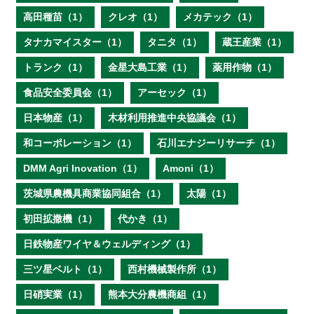
高田種苗（1）
クレオ（1）
メカテック（1）
タナカマイスター（1）
タニタ（1）
蔵王産業（1）
トランク（1）
金星大島工業（1）
薬用作物（1）
食品安全委員会（1）
アーセック（1）
日本物産（1）
木材利用推進中央協議会（1）
和コーポレーション（1）
石川エナジーリサーチ（1）
DMM Agri Inovation（1）
Amoni（1）
茨城県農機具商業協同組合（1）
太陽（1）
初田拡撒機（1）
代かき（1）
日鉄物産ワイヤ＆ウェルディング（1）
三ツ星ベルト（1）
西村機械製作所（1）
日硝実業（1）
熊本大分農機商組（1）