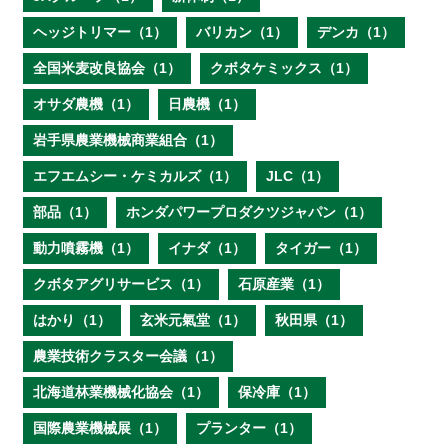
ヘッジトリマー（1）
バリカン（1）
デンカ（1）
全国米麦改良協会（1）
クボタケミックス（1）
オサダ農機（1）
日農機（1）
岩手県農業機械商業組合（1）
エフエムシー・ケミカルズ（1）
JLC（1）
部品（1）
ホンダパワープロダクツジャパン（1）
動力噴霧機（1）
イナダ（1）
タイガー（1）
クボタアグリサービス（1）
石原産業（1）
はかり（1）
玄米元氣堂（1）
秋田県（1）
農業技術クラスター会議（1）
北海道林業機械化協会（1）
保冷庫（1）
国際農業機械展（1）
プランター（1）