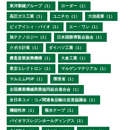
東洋製罐グループ（1）
ローダー（1）
高圧ガス工業（1）
ユニチカ（1）
大信産業（1）
ピィアイシィ・バイオ（1）
エー・ワン（1）
旭テクノロジー（1）
日本国際博覧会協会（1）
クボタ計装（1）
ダイハツ工業（1）
農畜産業振興機構（1）
大倉工業（1）
東京エレクトロン（1）
マルゲンマテリアル（1）
マルエムPOP（1）
環境省（1）
全国農業機械商業協同組合連合会（1）
全日本コメ・コメ関連食品輸出促進協議会（1）
機能性米（1）
菊水テープ（1）
バイオマスレジンホールディングス（1）