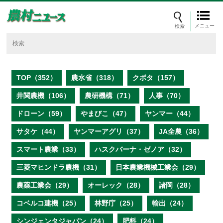
メニュー
TOP（352）
農水省（318）
クボタ（157）
井関農機（106）
農研機構（71）
人事（70）
ドローン（59）
やまびこ（47）
ヤンマー（44）
サタケ（44）
ヤンマーアグリ（37）
JA全農（36）
スマート農業（33）
ハスクバーナ・ゼノア（32）
三菱マヒンドラ農機（31）
日本農業機械工業会（29）
農薬工業会（29）
オーレック（28）
諸岡（28）
コベルコ建機（25）
林野庁（25）
輸出（24）
シンジェンタジャパン（24）
肥料（24）