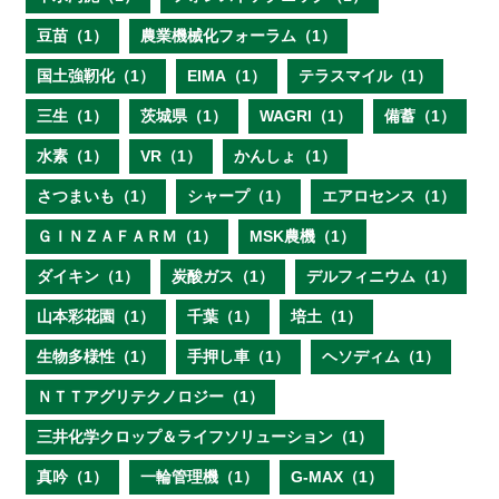
豆苗（1）
農業機械化フォーラム（1）
国土強靭化（1）
EIMA（1）
テラスマイル（1）
三生（1）
茨城県（1）
WAGRI（1）
備蓄（1）
水素（1）
VR（1）
かんしょ（1）
さつまいも（1）
シャープ（1）
エアロセンス（1）
ＧＩＮＺＡＦＡＲＭ（1）
MSK農機（1）
ダイキン（1）
炭酸ガス（1）
デルフィニウム（1）
山本彩花園（1）
千葉（1）
培土（1）
生物多様性（1）
手押し車（1）
ヘソディム（1）
ＮＴＴアグリテクノロジー（1）
三井化学クロップ＆ライフソリューション（1）
真吟（1）
一輪管理機（1）
G-MAX（1）