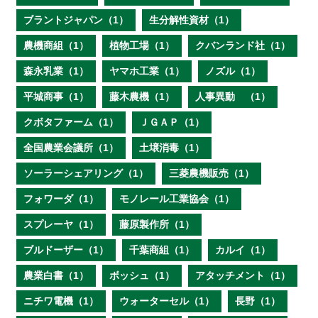
ブラントジャパン（1）
生分解性資材（1）
農機商組（1）
植物工場（1）
クバンランド社（1）
森永乳業（1）
ヤマホ工業（1）
ノズル（1）
平城商事（1）
藤木農機（1）
人事異動 （1）
クボタファーム（1）
ＪＧＡＰ（1）
全国農業会議所（1）
土壌消毒（1）
ソーラーシェアリング（1）
三菱農機販売（1）
フォワーダ（1）
モノレール工業協会（1）
スプレーヤ（1）
藤原製作所（1）
ブルドーザー（1）
千葉商組（1）
カルイ（1）
農業白書（1）
ボッシュ（1）
アタッチメント（1）
ニチワ電機（1）
ウォーターセル（1）
長野（1）