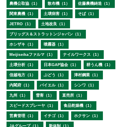
農機公取協（1）
散布機（1）
佐藤農機鋳造（1）
関東農機（1）
土壌病害（1）
そば（1）
JETRO（1）
土地改良（1）
ブリッグス＆ストラットンジャパン（1）
ホシザキ（1）
噴霧器（1）
Meijiseikaファルマ（1）
ナイルワークス（1）
土壌分析（1）
日本GAP協会（1）
耕うん機（1）
信越地方（1）
ぶどう（1）
津村鋼業（1）
内閣府（1）
バイエル（1）
シンワ（1）
九州（1）
雪害（1）
直売所（1）
スピードスプレーヤ（1）
食品乾燥機（1）
営農管理（1）
イチゴ（1）
ホクサン（1）
JAグループ（1）
新体制（1）