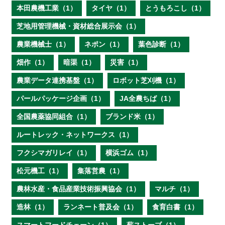
本田農機工業（1）
タイヤ（1）
とうもろこし（1）
芝地用管理機械・資材総合展示会（1）
農業機械士（1）
ネポン（1）
葉色診断（1）
畑作（1）
暗渠（1）
災害（1）
農業データ連携基盤（1）
ロボット芝刈機（1）
パールパッケージ企画（1）
JA全農ちば（1）
全国農薬協同組合（1）
ブランド米（1）
ルートレック・ネットワークス（1）
フクシマガリレイ（1）
横浜ゴム（1）
松元機工（1）
集落営農（1）
農林水産・食品産業技術振興協会（1）
マルチ（1）
造林（1）
ランネート普及会（1）
食育白書（1）