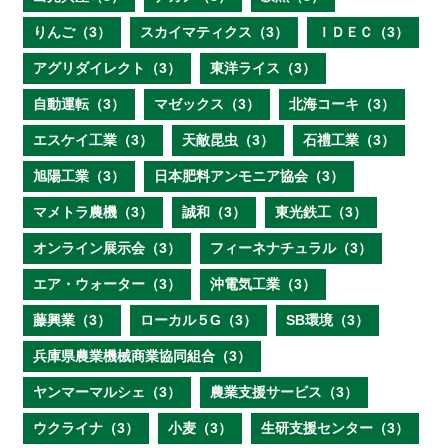
りんご（3）
スカイマティクス（3）
ＩＤＥＣ（3）
アグリダイレクト（3）
東洋ライス（3）
自動運転（3）
マゼックス（3）
北海コーキ（3）
エスケイ工業（3）
天敵昆虫（3）
石禮工業（3）
旭陽工業（3）
日本肥料アンモニア協会（3）
マメトラ農機（3）
誠和（3）
東光鉄工（3）
オンライン展示会（3）
フィーネナチュラル（3）
エア・ウォーター（3）
沖電気工業（3）
藤興業（3）
ローカル５G（3）
SB環境（3）
兵庫県農業機械商業協同組合（3）
ヤンマーマルシェ（3）
農業支援サービス（3）
ウクライナ（3）
小麦（3）
生研支援センター（3）