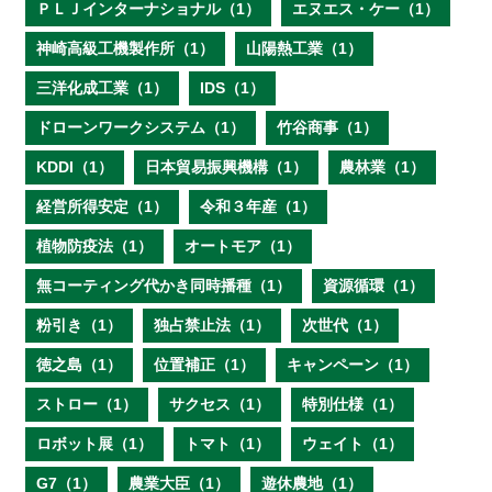
ＰＬＪインターナショナル（1）
エヌエス・ケー（1）
神崎高級工機製作所（1）
山陽熱工業（1）
三洋化成工業（1）
IDS（1）
ドローンワークシステム（1）
竹谷商事（1）
KDDI（1）
日本貿易振興機構（1）
農林業（1）
経営所得安定（1）
令和３年産（1）
植物防疫法（1）
オートモア（1）
無コーティング代かき同時播種（1）
資源循環（1）
粉引き（1）
独占禁止法（1）
次世代（1）
徳之島（1）
位置補正（1）
キャンペーン（1）
ストロー（1）
サクセス（1）
特別仕様（1）
ロボット展（1）
トマト（1）
ウェイト（1）
G7（1）
農業大臣（1）
遊休農地（1）