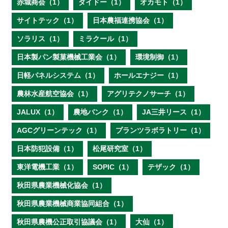
赤城商会（1）
ダイドー（1）
オカモト（1）
サイトテック（1）
日本農福連携協会（1）
ソラリス（1）
ミラクール（1）
日本製パン製菓機械工業会（1）
環境制御（1）
日軽パネルシステム（1）
ホールエナジー（1）
農林水産航空協会（1）
アグリテクノサーチ（1）
JALUX（1）
農地バンク（1）
JA三井リース（1）
AGCグリーンテック（1）
プランツラボラトリー（1）
日本防犯設備（1）
松尾研究室（1）
東洋電機工業（1）
SOPIC（1）
テザック（1）
秋田県農業機械化協会（1）
秋田県農業機械商業協同組合（1）
秋田県農機公正取引協議会（1）
大仙（1）