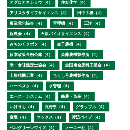
アグロカネショウ（4）
住友化学（4）
アリスタライフサイエンス（4）
田中工機（4）
農業電化協会（4）
管理機（4）
三洋（4）
報農会（4）
石原バイオサイエンス（4）
みちのくクボタ（4）
金子農機（4）
日本政策金融公庫（4）
斎藤農機製作所（4）
米・食味鑑定士協会（4）
全国複合肥料工業会（4）
上根精機工業（4）
ちくし号農機製作所（4）
ハーベスタ（4）
水管理（4）
エース・システム（4）
酪農・畜産（4）
いけうち（4）
長野県（4）
グラップル（4）
麻場（4）
マックス（4）
渡辺パイプ（4）
ベルグリーンワイズ（4）
ノーユー社（4）