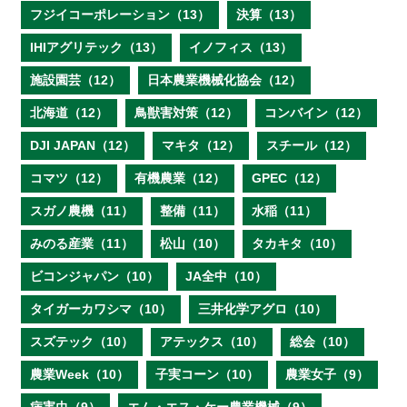
フジイコーポレーション（13）
決算（13）
IHIアグリテック（13）
イノフィス（13）
施設園芸（12）
日本農業機械化協会（12）
北海道（12）
鳥獣害対策（12）
コンバイン（12）
DJI JAPAN（12）
マキタ（12）
スチール（12）
コマツ（12）
有機農業（12）
GPEC（12）
スガノ農機（11）
整備（11）
水稲（11）
みのる産業（11）
松山（10）
タカキタ（10）
ビコンジャパン（10）
JA全中（10）
タイガーカワシマ（10）
三井化学アグロ（10）
スズテック（10）
アテックス（10）
総会（10）
農業Week（10）
子実コーン（10）
農業女子（9）