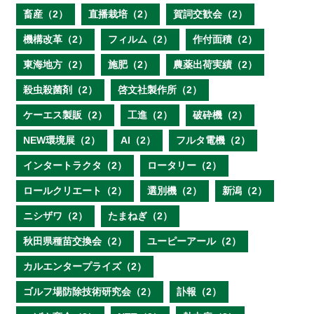
畜産（2）
直播栽培（2）
賀詞交歓会（2）
機構改革（2）
フィルム（2）
作付面積（2）
東海地方（2）
施肥（2）
農薬出荷実績（2）
殺虫殺菌剤（2）
啓文社製作所（2）
ケーエス製販（2）
工進（2）
破砕機（2）
NEW環境展（2）
AI（2）
フルタ電機（2）
インタートラクタ（2）
ロータリー（2）
ロールクリエート（2）
選別機（2）
新潟（2）
ニシザワ（2）
たまねぎ（2）
秋田県種苗交換会（2）
ユーピーアール（2）
カルエンタープライズ（2）
ゴルフ場防除技術研究会（2）
訃報（2）