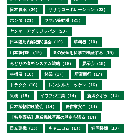
日本農薬（24）
ササキコーポレーション（23）
ホンダ（21）
ヤマハ発動機（21）
ヤンマーアグリジャパン（20）
日本陸用内燃機関協会（19）
草刈機（19）
山本製作所（19）
食の安全を科学で検証する（19）
みどりの食料システム戦略（19）
展示会（18）
林機展（18）
林業（17）
新宮商行（17）
トラクタ（16）
レンタルのニッケン（16）
果樹（15）
イワフジ工業（14）
新潟クボタ（14）
日本植物防疫協会（14）
農作業安全（14）
【特別寄稿】農業機械革新の歴史を語る（14）
日立建機（13）
キャニコム（13）
静岡製機（13）