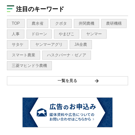
注目のキーワード
TOP
農水省
クボタ
井関農機
農研機構
人事
ドローン
やまびこ
ヤンマー
サタケ
ヤンマーアグリ
JA全農
スマート農業
ハスクバーナ・ゼノア
三菱マヒンドラ農機
一覧を見る