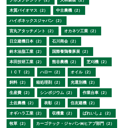
クボタクレジット（2）
大和製衡（2）
木質バイオマス（2）
中古農機（2）
ハイポネックスジャパン（2）
宮丸アタッチメント（2）
オカネツ工業（2）
日立建機日本（2）
石川商会（2）
鈴木油脂工業（2）
国際養鶏養豚展（2）
本田技研工業（2）
熊谷農機（2）
芝刈機（2）
ＩＣＴ（2）
ハロー（2）
オイル（2）
飼料（2）
箱処理剤（2）
光選別機（2）
生産費（2）
シンポジウム（2）
作業台車（2）
土佐農機（2）
表彰（2）
住友建機（2）
オギハラ工業（2）
収穫量（2）
ばれいしょ（2）
牧草（2）
カーゴテック・ジャパン㈱ヒアブ部門（2）