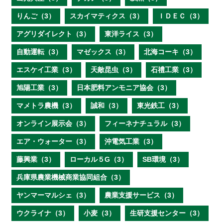
りんご（3）
スカイマティクス（3）
ＩＤＥＣ（3）
アグリダイレクト（3）
東洋ライス（3）
自動運転（3）
マゼックス（3）
北海コーキ（3）
エスケイ工業（3）
天敵昆虫（3）
石禮工業（3）
旭陽工業（3）
日本肥料アンモニア協会（3）
マメトラ農機（3）
誠和（3）
東光鉄工（3）
オンライン展示会（3）
フィーネナチュラル（3）
エア・ウォーター（3）
沖電気工業（3）
藤興業（3）
ローカル５G（3）
SB環境（3）
兵庫県農業機械商業協同組合（3）
ヤンマーマルシェ（3）
農業支援サービス（3）
ウクライナ（3）
小麦（3）
生研支援センター（3）