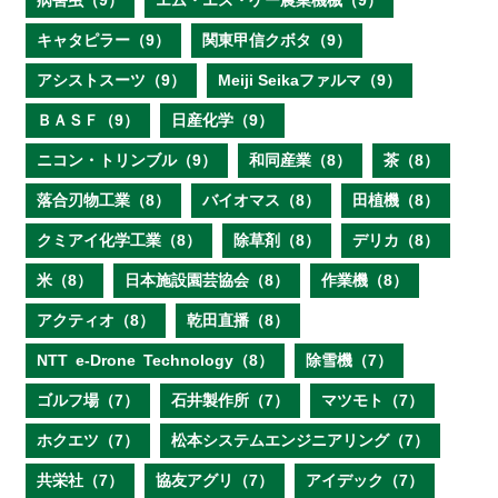
病害虫（9）
エム・エス・ケー農業機械（9）
キャタピラー（9）
関東甲信クボタ（9）
アシストスーツ（9）
Meiji Seikaファルマ（9）
ＢＡＳＦ（9）
日産化学（9）
ニコン・トリンブル（9）
和同産業（8）
茶（8）
落合刃物工業（8）
バイオマス（8）
田植機（8）
クミアイ化学工業（8）
除草剤（8）
デリカ（8）
米（8）
日本施設園芸協会（8）
作業機（8）
アクティオ（8）
乾田直播（8）
NTT e‐Drone Technology（8）
除雪機（7）
ゴルフ場（7）
石井製作所（7）
マツモト（7）
ホクエツ（7）
松本システムエンジニアリング（7）
共栄社（7）
協友アグリ（7）
アイデック（7）