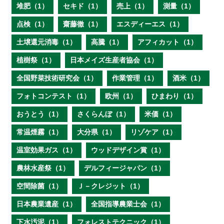
堆肥（1）
セキド（1）
売上（1）
測量（1）
点検（1）
齋藤徹（1）
エスディーエス（1）
土壌還元消毒（1）
高騰（1）
アフィカット（1）
植樹祭（1）
日本メイズ生産者協会（1）
全国野菜技術研究会（1）
作業管理（1）
酒米（1）
フォトコンテスト（1）
欧州（1）
ひまわり（1）
おうとう（1）
さくらんぼ（1）
米価（1）
常温煙霧（1）
大分県（1）
リゾケア（1）
温室効果ガス（1）
ウッドデザイン賞（1）
農林水産祭（1）
デルフィージャパン（1）
空間除菌（1）
Ｊ－クレジット（1）
日本農業遺産（1）
全国指導農業士会（1）
下水汚泥（1）
フォレストテクニック（1）