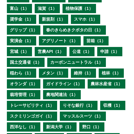
富山（1）
滋賀（1）
植物保護（1）
奨学金（1）
新規剤（1）
スマホ（1）
グリップ（1）
春のきらめきクボタの日（1）
実演会（1）
アグリノート（1）
苗箱（1）
宮城（1）
営農API（1）
公道（1）
申請（1）
国土交通省（1）
カーボンニュートラル（1）
稲わら（1）
メタン（1）
維持（1）
植林（1）
オランダ（1）
ガイドライン（1）
農林水産省（1）
栽培管理（1）
農地関連法（1）
トレーサビリティ（1）
りそな銀行（1）
収穫（1）
スクミリンゴガイ（1）
マッスルスーツ（1）
西洋なし（1）
新潟大学（1）
野口（1）