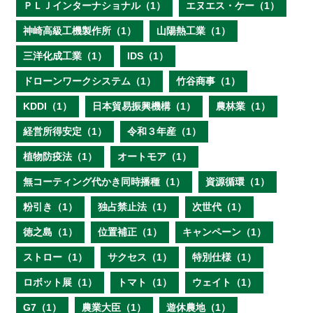
ＰＬＪインターナショナル（1）
エヌエス・ケー（1）
神崎高級工機製作所（1）
山陽熱工業（1）
三洋化成工業（1）
IDS（1）
ドローンワークシステム（1）
竹谷商事（1）
KDDI（1）
日本貿易振興機構（1）
農林業（1）
経営所得安定（1）
令和３年産（1）
植物防疫法（1）
オートモア（1）
無コーティング代かき同時播種（1）
資源循環（1）
粉引き（1）
独占禁止法（1）
次世代（1）
徳之島（1）
位置補正（1）
キャンペーン（1）
ストロー（1）
サクセス（1）
特別仕様（1）
ロボット展（1）
トマト（1）
ウェイト（1）
G7（1）
農業大臣（1）
遊休農地（1）