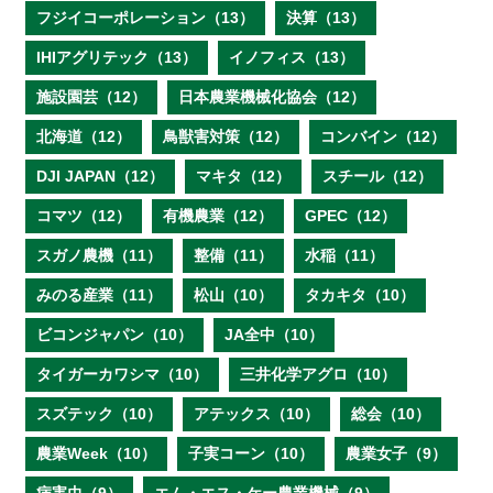
フジイコーポレーション（13）
決算（13）
IHIアグリテック（13）
イノフィス（13）
施設園芸（12）
日本農業機械化協会（12）
北海道（12）
鳥獣害対策（12）
コンバイン（12）
DJI JAPAN（12）
マキタ（12）
スチール（12）
コマツ（12）
有機農業（12）
GPEC（12）
スガノ農機（11）
整備（11）
水稲（11）
みのる産業（11）
松山（10）
タカキタ（10）
ビコンジャパン（10）
JA全中（10）
タイガーカワシマ（10）
三井化学アグロ（10）
スズテック（10）
アテックス（10）
総会（10）
農業Week（10）
子実コーン（10）
農業女子（9）