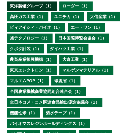
東洋製罐グループ（1）
ローダー（1）
高圧ガス工業（1）
ユニチカ（1）
大信産業（1）
ピィアイシィ・バイオ（1）
エー・ワン（1）
旭テクノロジー（1）
日本国際博覧会協会（1）
クボタ計装（1）
ダイハツ工業（1）
農畜産業振興機構（1）
大倉工業（1）
東京エレクトロン（1）
マルゲンマテリアル（1）
マルエムPOP（1）
環境省（1）
全国農業機械商業協同組合連合会（1）
全日本コメ・コメ関連食品輸出促進協議会（1）
機能性米（1）
菊水テープ（1）
バイオマスレジンホールディングス（1）