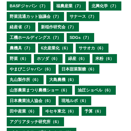
BASFジャパン（7）
福農産業（7）
北興化学（7）
野菜流通カット協議会（7）
サナース（7）
経産省（7）
新稲作研究会（7）
工機ホールディングス（7）
SDGs（7）
農機具（7）
6次産業化（6）
ササオカ（6）
野菜（6）
ホソダ（6）
緑産（6）
米粉（6）
やまびこジャパン（6）
日本甜菜製糖（6）
丸山製作所（6）
大島農機（6）
山形農業まつり農機ショー（6）
油圧ショベル（6）
日本農業法人協会（6）
現地ルポ（6）
田中産業（6）
ヰセキ東北（6）
予算（6）
アグリアタッチ研究所（6）