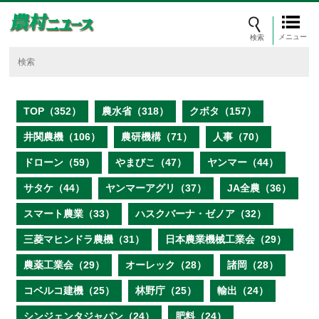
メニュー
TOP（352）
農水省（318）
クボタ（157）
井関農機（106）
農研機構（71）
人事（70）
ドローン（59）
やまびこ（47）
ヤンマー（44）
サタケ（44）
ヤンマーアグリ（37）
JA全農（36）
スマート農業（33）
ハスクバーナ・ゼノア（32）
三菱マヒンドラ農機（31）
日本農業機械工業会（29）
農薬工業会（29）
オーレック（28）
諸岡（28）
コベルコ建機（25）
林野庁（25）
輸出（24）
シンジェンタジャパン（24）
肥料（24）