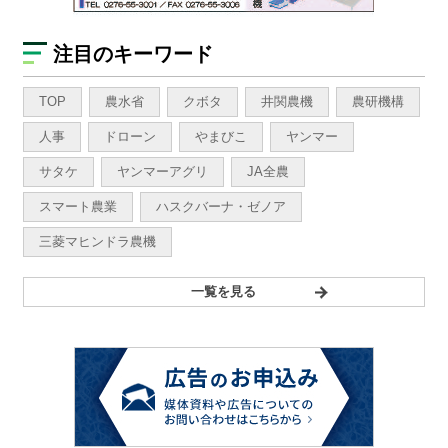
注目のキーワード
TOP
農水省
クボタ
井関農機
農研機構
人事
ドローン
やまびこ
ヤンマー
サタケ
ヤンマーアグリ
JA全農
スマート農業
ハスクバーナ・ゼノア
三菱マヒンドラ農機
一覧を見る