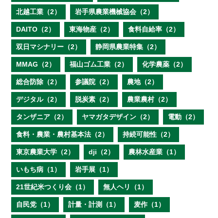
北越工業（2）
岩手県農業機械協会（2）
DAITO（2）
東海物産（2）
食料自給率（2）
双日マシナリー（2）
静岡県農業特集（2）
MMAG（2）
福山ゴム工業（2）
化学農薬（2）
総合防除（2）
参議院（2）
農地（2）
デジタル（2）
脱炭素（2）
農業農村（2）
タンザニア（2）
ヤマガタデザイン（2）
電動（2）
食料・農業・農村基本法（2）
持続可能性（2）
東京農業大学（2）
dji（2）
農林水産業（1）
いもち病（1）
岩手展（1）
21世紀米つくり会（1）
無人ヘリ（1）
自民党（1）
計量・計測（1）
麦作（1）