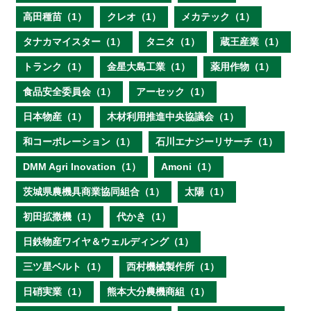
高田種苗（1）
クレオ（1）
メカテック（1）
タナカマイスター（1）
タニタ（1）
蔵王産業（1）
トランク（1）
金星大島工業（1）
薬用作物（1）
食品安全委員会（1）
アーセック（1）
日本物産（1）
木材利用推進中央協議会（1）
和コーポレーション（1）
石川エナジーリサーチ（1）
DMM Agri Inovation（1）
Amoni（1）
茨城県農機具商業協同組合（1）
太陽（1）
初田拡撒機（1）
代かき（1）
日鉄物産ワイヤ＆ウェルディング（1）
三ツ星ベルト（1）
西村機械製作所（1）
日硝実業（1）
熊本大分農機商組（1）