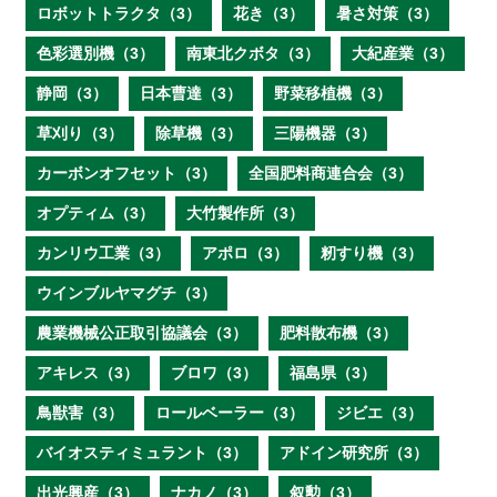
ロボットトラクタ（3）
花き（3）
暑さ対策（3）
色彩選別機（3）
南東北クボタ（3）
大紀産業（3）
静岡（3）
日本曹達（3）
野菜移植機（3）
草刈り（3）
除草機（3）
三陽機器（3）
カーボンオフセット（3）
全国肥料商連合会（3）
オプティム（3）
大竹製作所（3）
カンリウ工業（3）
アポロ（3）
籾すり機（3）
ウインブルヤマグチ（3）
農業機械公正取引協議会（3）
肥料散布機（3）
アキレス（3）
ブロワ（3）
福島県（3）
鳥獣害（3）
ロールベーラー（3）
ジビエ（3）
バイオスティミュラント（3）
アドイン研究所（3）
出光興産（3）
ナカノ（3）
叙勲（3）