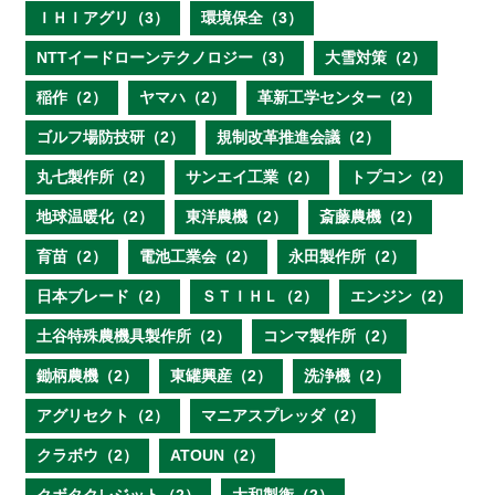
ＩＨＩアグリ（3）
環境保全（3）
NTTイードローンテクノロジー（3）
大雪対策（2）
稲作（2）
ヤマハ（2）
革新工学センター（2）
ゴルフ場防技研（2）
規制改革推進会議（2）
丸七製作所（2）
サンエイ工業（2）
トプコン（2）
地球温暖化（2）
東洋農機（2）
斎藤農機（2）
育苗（2）
電池工業会（2）
永田製作所（2）
日本ブレード（2）
ＳＴＩＨＬ（2）
エンジン（2）
土谷特殊農機具製作所（2）
コンマ製作所（2）
鋤柄農機（2）
東罐興産（2）
洗浄機（2）
アグリセクト（2）
マニアスプレッダ（2）
クラボウ（2）
ATOUN（2）