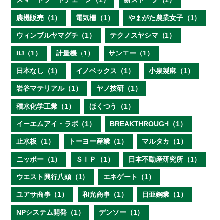
スマートフードチェーン（1）
薪ストーブ（1）
農機販売（1）
電気柵（1）
やまがた農業女子（1）
ウィンブルヤマグチ（1）
テクノスヤシマ（1）
IIJ（1）
計量機（1）
サンエー（1）
日本なし（1）
イノベックス（1）
小泉製麻（1）
岩谷マテリアル（1）
ヤノ技研（1）
積水化学工業（1）
ほくつう（1）
イーエムアイ・ラボ（1）
BREAKTHROUGH（1）
止水板（1）
トーヨー産業（1）
マルタカ（1）
ニッポー（1）
ＳＩＰ（1）
日本不動産研究所（1）
ウエスト興行八頭（1）
エネゲート（1）
ユアサ商事（1）
和光商事（1）
日亜鋼業（1）
NPシステム開発（1）
デンソー（1）