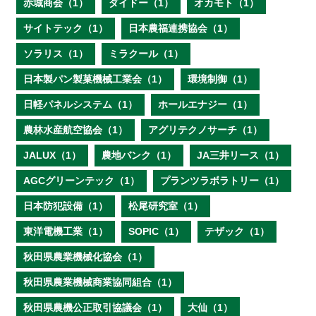
赤城商会（1）
ダイドー（1）
オカモト（1）
サイトテック（1）
日本農福連携協会（1）
ソラリス（1）
ミラクール（1）
日本製パン製菓機械工業会（1）
環境制御（1）
日軽パネルシステム（1）
ホールエナジー（1）
農林水産航空協会（1）
アグリテクノサーチ（1）
JALUX（1）
農地バンク（1）
JA三井リース（1）
AGCグリーンテック（1）
プランツラボラトリー（1）
日本防犯設備（1）
松尾研究室（1）
東洋電機工業（1）
SOPIC（1）
テザック（1）
秋田県農業機械化協会（1）
秋田県農業機械商業協同組合（1）
秋田県農機公正取引協議会（1）
大仙（1）