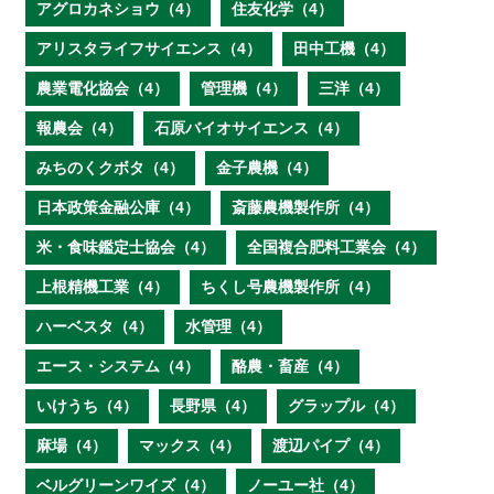
アグロカネショウ（4）
住友化学（4）
アリスタライフサイエンス（4）
田中工機（4）
農業電化協会（4）
管理機（4）
三洋（4）
報農会（4）
石原バイオサイエンス（4）
みちのくクボタ（4）
金子農機（4）
日本政策金融公庫（4）
斎藤農機製作所（4）
米・食味鑑定士協会（4）
全国複合肥料工業会（4）
上根精機工業（4）
ちくし号農機製作所（4）
ハーベスタ（4）
水管理（4）
エース・システム（4）
酪農・畜産（4）
いけうち（4）
長野県（4）
グラップル（4）
麻場（4）
マックス（4）
渡辺パイプ（4）
ベルグリーンワイズ（4）
ノーユー社（4）