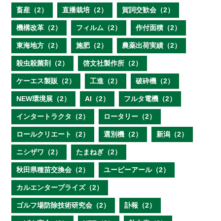
畜産（2）
直播栽培（2）
賀詞交歓会（2）
機構改革（2）
フィルム（2）
作付面積（2）
東海地方（2）
施肥（2）
農薬出荷実績（2）
殺虫殺菌剤（2）
啓文社製作所（2）
ケーエス製販（2）
工進（2）
破砕機（2）
NEW環境展（2）
AI（2）
フルタ電機（2）
インタートラクタ（2）
ロータリー（2）
ロールクリエート（2）
選別機（2）
新潟（2）
ニシザワ（2）
たまねぎ（2）
秋田県種苗交換会（2）
ユーピーアール（2）
カルエンタープライズ（2）
ゴルフ場防除技術研究会（2）
訃報（2）