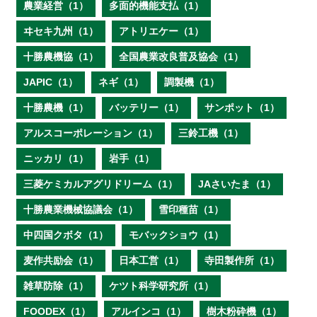
農業経営（1）
多面的機能支払（1）
ヰセキ九州（1）
アトリエケー（1）
十勝農機協（1）
全国農業改良普及協会（1）
JAPIC（1）
ネギ（1）
調製機（1）
十勝農機（1）
バッテリー（1）
サンポット（1）
アルスコーポレーション（1）
三鈴工機（1）
ニッカリ（1）
岩手（1）
三菱ケミカルアグリドリーム（1）
JAさいたま（1）
十勝農業機械協議会（1）
雪印種苗（1）
中四国クボタ（1）
モバックショウ（1）
麦作共励会（1）
日本工営（1）
寺田製作所（1）
雑草防除（1）
ケツト科学研究所（1）
FOODEX（1）
アルインコ（1）
樹木粉砕機（1）