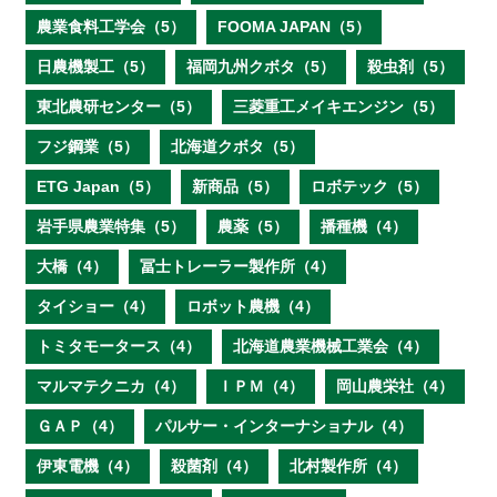
農業食料工学会（5）
FOOMA JAPAN（5）
日農機製工（5）
福岡九州クボタ（5）
殺虫剤（5）
東北農研センター（5）
三菱重工メイキエンジン（5）
フジ鋼業（5）
北海道クボタ（5）
ETG Japan（5）
新商品（5）
ロボテック（5）
岩手県農業特集（5）
農薬（5）
播種機（4）
大橋（4）
冨士トレーラー製作所（4）
タイショー（4）
ロボット農機（4）
トミタモータース（4）
北海道農業機械工業会（4）
マルマテクニカ（4）
ＩＰＭ（4）
岡山農栄社（4）
ＧＡＰ（4）
パルサー・インターナショナル（4）
伊東電機（4）
殺菌剤（4）
北村製作所（4）