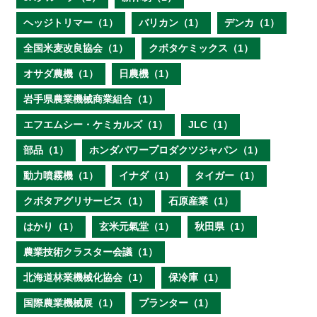
ヘッジトリマー（1）
バリカン（1）
デンカ（1）
全国米麦改良協会（1）
クボタケミックス（1）
オサダ農機（1）
日農機（1）
岩手県農業機械商業組合（1）
エフエムシー・ケミカルズ（1）
JLC（1）
部品（1）
ホンダパワープロダクツジャパン（1）
動力噴霧機（1）
イナダ（1）
タイガー（1）
クボタアグリサービス（1）
石原産業（1）
はかり（1）
玄米元氣堂（1）
秋田県（1）
農業技術クラスター会議（1）
北海道林業機械化協会（1）
保冷庫（1）
国際農業機械展（1）
プランター（1）