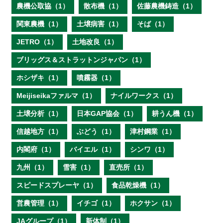
農機公取協（1）
散布機（1）
佐藤農機鋳造（1）
関東農機（1）
土壌病害（1）
そば（1）
JETRO（1）
土地改良（1）
ブリッグス＆ストラットンジャパン（1）
ホシザキ（1）
噴霧器（1）
Meijiseikaファルマ（1）
ナイルワークス（1）
土壌分析（1）
日本GAP協会（1）
耕うん機（1）
信越地方（1）
ぶどう（1）
津村鋼業（1）
内閣府（1）
バイエル（1）
シンワ（1）
九州（1）
雪害（1）
直売所（1）
スピードスプレーヤ（1）
食品乾燥機（1）
営農管理（1）
イチゴ（1）
ホクサン（1）
JAグループ（1）
新体制（1）