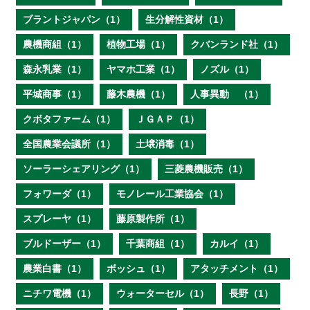
ブラントジャパン（1）
生分解性資材（1）
農機商組（1）
植物工場（1）
クバンランド社（1）
森永乳業（1）
ヤマホ工業（1）
ノズル（1）
平城商事（1）
藤木農機（1）
人事異動 （1）
クボタファーム（1）
ＪＧＡＰ（1）
全国農業会議所（1）
土壌消毒（1）
ソーラーシェアリング（1）
三菱農機販売（1）
フォワーダ（1）
モノレール工業協会（1）
スプレーヤ（1）
藤原製作所（1）
ブルドーザー（1）
千葉商組（1）
カルイ（1）
農業白書（1）
ボッシュ（1）
アタッチメント（1）
ニチワ電機（1）
ウォーターセル（1）
長野（1）