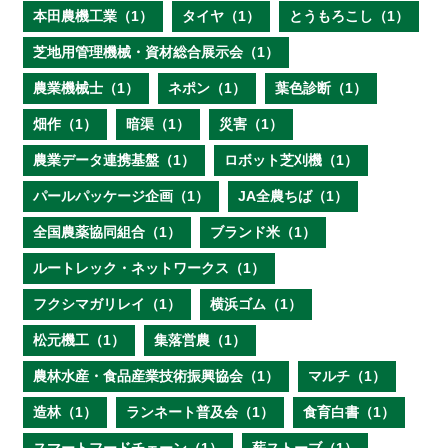
本田農機工業（1）
タイヤ（1）
とうもろこし（1）
芝地用管理機械・資材総合展示会（1）
農業機械士（1）
ネポン（1）
葉色診断（1）
畑作（1）
暗渠（1）
災害（1）
農業データ連携基盤（1）
ロボット芝刈機（1）
パールパッケージ企画（1）
JA全農ちば（1）
全国農薬協同組合（1）
ブランド米（1）
ルートレック・ネットワークス（1）
フクシマガリレイ（1）
横浜ゴム（1）
松元機工（1）
集落営農（1）
農林水産・食品産業技術振興協会（1）
マルチ（1）
造林（1）
ランネート普及会（1）
食育白書（1）