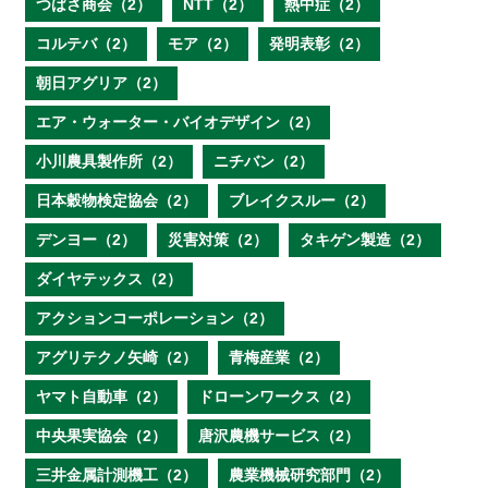
つばさ商会（2）
NTT（2）
熱中症（2）
コルテバ（2）
モア（2）
発明表彰（2）
朝日アグリア（2）
エア・ウォーター・バイオデザイン（2）
小川農具製作所（2）
ニチバン（2）
日本穀物検定協会（2）
ブレイクスルー（2）
デンヨー（2）
災害対策（2）
タキゲン製造（2）
ダイヤテックス（2）
アクションコーポレーション（2）
アグリテクノ矢崎（2）
青梅産業（2）
ヤマト自動車（2）
ドローンワークス（2）
中央果実協会（2）
唐沢農機サービス（2）
三井金属計測機工（2）
農業機械研究部門（2）