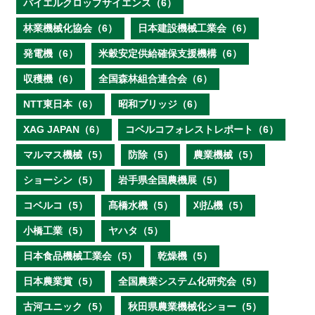
バイエルクロップサイエンス（6）
林業機械化協会（6）
日本建設機械工業会（6）
発電機（6）
米穀安定供給確保支援機構（6）
収穫機（6）
全国森林組合連合会（6）
NTT東日本（6）
昭和ブリッジ（6）
XAG JAPAN（6）
コベルコフォレストレポート（6）
マルマス機械（5）
防除（5）
農業機械（5）
ショーシン（5）
岩手県全国農機展（5）
コベルコ（5）
髙橋水機（5）
刈払機（5）
小橋工業（5）
ヤハタ（5）
日本食品機械工業会（5）
乾燥機（5）
日本農業賞（5）
全国農業システム化研究会（5）
古河ユニック（5）
秋田県農業機械化ショー（5）