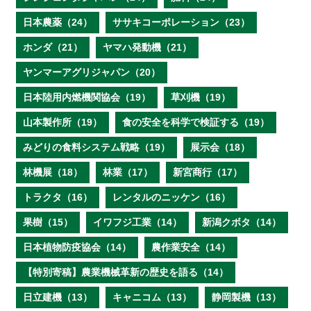
日本農薬（24）
ササキコーポレーション（23）
ホンダ（21）
ヤマハ発動機（21）
ヤンマーアグリジャパン（20）
日本陸用内燃機関協会（19）
草刈機（19）
山本製作所（19）
食の安全を科学で検証する（19）
みどりの食料システム戦略（19）
展示会（18）
林機展（18）
林業（17）
新宮商行（17）
トラクタ（16）
レンタルのニッケン（16）
果樹（15）
イワフジ工業（14）
新潟クボタ（14）
日本植物防疫協会（14）
農作業安全（14）
【特別寄稿】農業機械革新の歴史を語る（14）
日立建機（13）
キャニコム（13）
静岡製機（13）