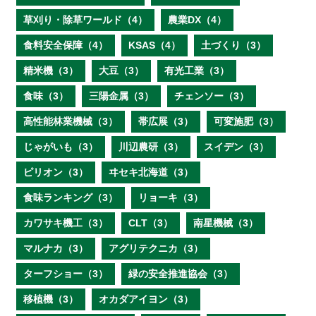
草刈り・除草ワールド（4）
農業DX（4）
食料安全保障（4）
KSAS（4）
土づくり（3）
精米機（3）
大豆（3）
有光工業（3）
食味（3）
三陽金属（3）
チェンソー（3）
高性能林業機械（3）
帯広展（3）
可変施肥（3）
じゃがいも（3）
川辺農研（3）
スイデン（3）
ピリオン（3）
ヰセキ北海道（3）
食味ランキング（3）
リョーキ（3）
カワサキ機工（3）
CLT（3）
南星機械（3）
マルナカ（3）
アグリテクニカ（3）
ターフショー（3）
緑の安全推進協会（3）
移植機（3）
オカダアイヨン（3）