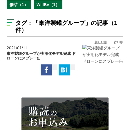
催芽（1）
WillBe（1）
タグ：
「東洋製罐グループ」
の記事（1
件）
新しい順
古い順
2021/01/11
東洋製罐グループが実用化モデル完成 ド
ローンにスプレー缶