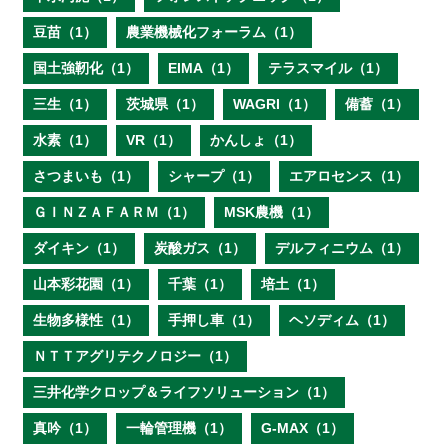
豆苗（1）
農業機械化フォーラム（1）
国土強靭化（1）
EIMA（1）
テラスマイル（1）
三生（1）
茨城県（1）
WAGRI（1）
備蓄（1）
水素（1）
VR（1）
かんしょ（1）
さつまいも（1）
シャープ（1）
エアロセンス（1）
ＧＩＮＺＡＦＡＲＭ（1）
MSK農機（1）
ダイキン（1）
炭酸ガス（1）
デルフィニウム（1）
山本彩花園（1）
千葉（1）
培土（1）
生物多様性（1）
手押し車（1）
ヘソディム（1）
ＮＴＴアグリテクノロジー（1）
三井化学クロップ＆ライフソリューション（1）
真吟（1）
一輪管理機（1）
G-MAX（1）