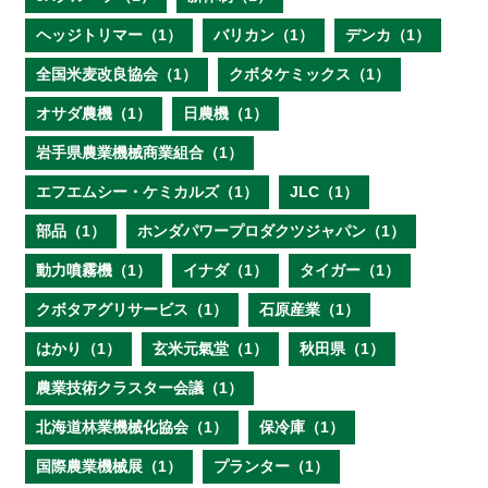
ヘッジトリマー（1）
バリカン（1）
デンカ（1）
全国米麦改良協会（1）
クボタケミックス（1）
オサダ農機（1）
日農機（1）
岩手県農業機械商業組合（1）
エフエムシー・ケミカルズ（1）
JLC（1）
部品（1）
ホンダパワープロダクツジャパン（1）
動力噴霧機（1）
イナダ（1）
タイガー（1）
クボタアグリサービス（1）
石原産業（1）
はかり（1）
玄米元氣堂（1）
秋田県（1）
農業技術クラスター会議（1）
北海道林業機械化協会（1）
保冷庫（1）
国際農業機械展（1）
プランター（1）