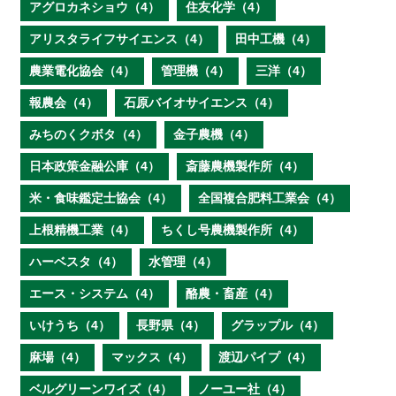
アグロカネショウ（4）
住友化学（4）
アリスタライフサイエンス（4）
田中工機（4）
農業電化協会（4）
管理機（4）
三洋（4）
報農会（4）
石原バイオサイエンス（4）
みちのくクボタ（4）
金子農機（4）
日本政策金融公庫（4）
斎藤農機製作所（4）
米・食味鑑定士協会（4）
全国複合肥料工業会（4）
上根精機工業（4）
ちくし号農機製作所（4）
ハーベスタ（4）
水管理（4）
エース・システム（4）
酪農・畜産（4）
いけうち（4）
長野県（4）
グラップル（4）
麻場（4）
マックス（4）
渡辺パイプ（4）
ベルグリーンワイズ（4）
ノーユー社（4）