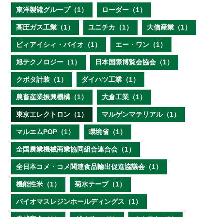
東洋製罐グループ（1）
ローダー（1）
高圧ガス工業（1）
ユニチカ（1）
大信産業（1）
ピィアイシィ・バイオ（1）
エー・ワン（1）
旭テクノロジー（1）
日本国際博覧会協会（1）
クボタ計装（1）
ダイハツ工業（1）
農畜産業振興機構（1）
大倉工業（1）
東京エレクトロン（1）
マルゲンマテリアル（1）
マルエムPOP（1）
環境省（1）
全国農業機械商業協同組合連合会（1）
全日本コメ・コメ関連食品輸出促進協議会（1）
機能性米（1）
菊水テープ（1）
バイオマスレジンホールディングス（1）