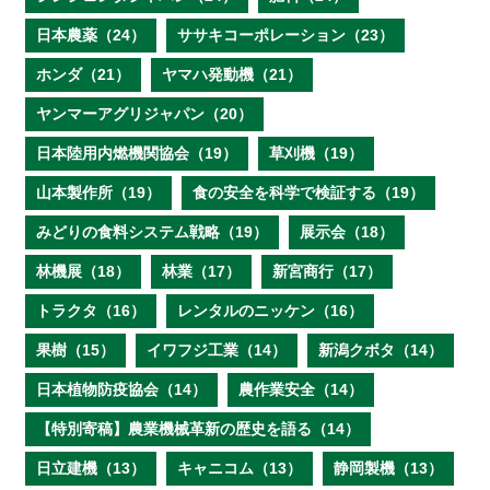
日本農薬（24）
ササキコーポレーション（23）
ホンダ（21）
ヤマハ発動機（21）
ヤンマーアグリジャパン（20）
日本陸用内燃機関協会（19）
草刈機（19）
山本製作所（19）
食の安全を科学で検証する（19）
みどりの食料システム戦略（19）
展示会（18）
林機展（18）
林業（17）
新宮商行（17）
トラクタ（16）
レンタルのニッケン（16）
果樹（15）
イワフジ工業（14）
新潟クボタ（14）
日本植物防疫協会（14）
農作業安全（14）
【特別寄稿】農業機械革新の歴史を語る（14）
日立建機（13）
キャニコム（13）
静岡製機（13）