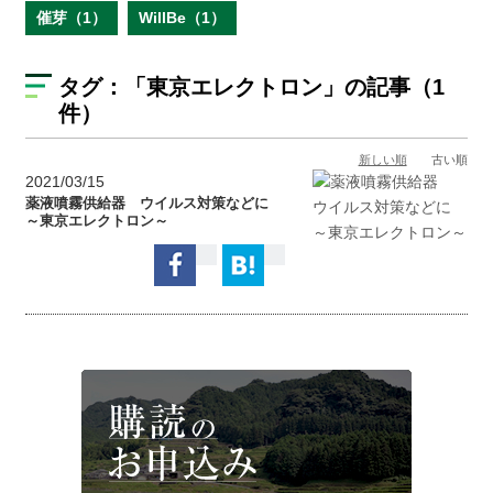
催芽（1）
WillBe（1）
タグ：
「東京エレクトロン」
の記事（1
件）
新しい順
古い順
2021/03/15
薬液噴霧供給器 ウイルス対策などに
～東京エレクトロン～