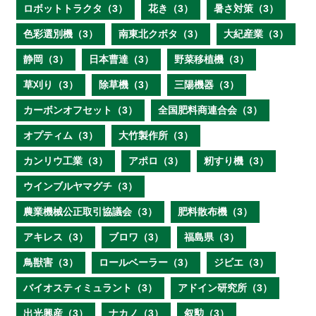
ロボットトラクタ（3）
花き（3）
暑さ対策（3）
色彩選別機（3）
南東北クボタ（3）
大紀産業（3）
静岡（3）
日本曹達（3）
野菜移植機（3）
草刈り（3）
除草機（3）
三陽機器（3）
カーボンオフセット（3）
全国肥料商連合会（3）
オプティム（3）
大竹製作所（3）
カンリウ工業（3）
アポロ（3）
籾すり機（3）
ウインブルヤマグチ（3）
農業機械公正取引協議会（3）
肥料散布機（3）
アキレス（3）
ブロワ（3）
福島県（3）
鳥獣害（3）
ロールベーラー（3）
ジビエ（3）
バイオスティミュラント（3）
アドイン研究所（3）
出光興産（3）
ナカノ（3）
叙勲（3）