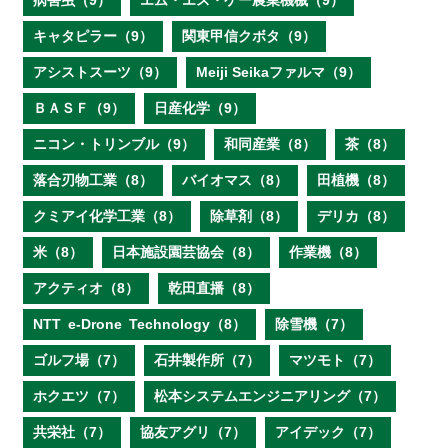
病害虫（9）
エム・エス・ケー農業機械（9）
キャタピラー（9）
関東甲信クボタ（9）
アシストスーツ（9）
Meiji Seikaファルマ（9）
ＢＡＳＦ（9）
日産化学（9）
ニコン・トリンブル（9）
和同産業（8）
茶（8）
落合刃物工業（8）
バイオマス（8）
田植機（8）
クミアイ化学工業（8）
除草剤（8）
デリカ（8）
米（8）
日本施設園芸協会（8）
作業機（8）
アクティオ（8）
乾田直播（8）
NTT e‐Drone Technology（8）
除雪機（7）
ゴルフ場（7）
石井製作所（7）
マツモト（7）
ホクエツ（7）
松本システムエンジニアリング（7）
共栄社（7）
協友アグリ（7）
アイデック（7）