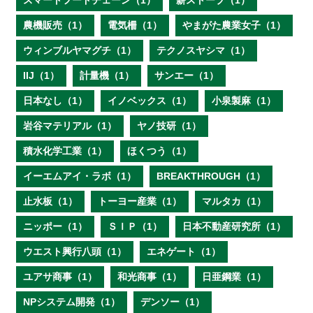
スマートフードチェーン（1）
薪ストーブ（1）
農機販売（1）
電気柵（1）
やまがた農業女子（1）
ウィンブルヤマグチ（1）
テクノスヤシマ（1）
IIJ（1）
計量機（1）
サンエー（1）
日本なし（1）
イノベックス（1）
小泉製麻（1）
岩谷マテリアル（1）
ヤノ技研（1）
積水化学工業（1）
ほくつう（1）
イーエムアイ・ラボ（1）
BREAKTHROUGH（1）
止水板（1）
トーヨー産業（1）
マルタカ（1）
ニッポー（1）
ＳＩＰ（1）
日本不動産研究所（1）
ウエスト興行八頭（1）
エネゲート（1）
ユアサ商事（1）
和光商事（1）
日亜鋼業（1）
NPシステム開発（1）
デンソー（1）