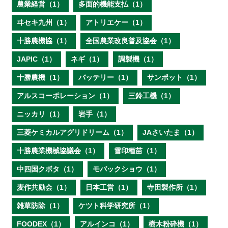
農業経営（1）
多面的機能支払（1）
ヰセキ九州（1）
アトリエケー（1）
十勝農機協（1）
全国農業改良普及協会（1）
JAPIC（1）
ネギ（1）
調製機（1）
十勝農機（1）
バッテリー（1）
サンポット（1）
アルスコーポレーション（1）
三鈴工機（1）
ニッカリ（1）
岩手（1）
三菱ケミカルアグリドリーム（1）
JAさいたま（1）
十勝農業機械協議会（1）
雪印種苗（1）
中四国クボタ（1）
モバックショウ（1）
麦作共励会（1）
日本工営（1）
寺田製作所（1）
雑草防除（1）
ケツト科学研究所（1）
FOODEX（1）
アルインコ（1）
樹木粉砕機（1）