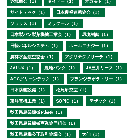
赤城商会（1）
ダイドー（1）
オカモト（1）
サイトテック（1）
日本農福連携協会（1）
ソラリス（1）
ミラクール（1）
日本製パン製菓機械工業会（1）
環境制御（1）
日軽パネルシステム（1）
ホールエナジー（1）
農林水産航空協会（1）
アグリテクノサーチ（1）
JALUX（1）
農地バンク（1）
JA三井リース（1）
AGCグリーンテック（1）
プランツラボラトリー（1）
日本防犯設備（1）
松尾研究室（1）
東洋電機工業（1）
SOPIC（1）
テザック（1）
秋田県農業機械化協会（1）
秋田県農業機械商業協同組合（1）
秋田県農機公正取引協議会（1）
大仙（1）