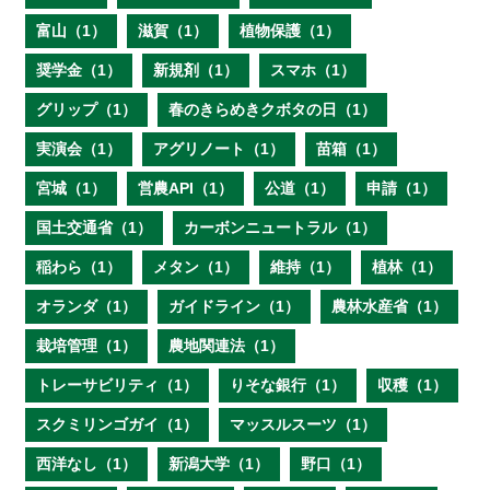
富山（1）
滋賀（1）
植物保護（1）
奨学金（1）
新規剤（1）
スマホ（1）
グリップ（1）
春のきらめきクボタの日（1）
実演会（1）
アグリノート（1）
苗箱（1）
宮城（1）
営農API（1）
公道（1）
申請（1）
国土交通省（1）
カーボンニュートラル（1）
稲わら（1）
メタン（1）
維持（1）
植林（1）
オランダ（1）
ガイドライン（1）
農林水産省（1）
栽培管理（1）
農地関連法（1）
トレーサビリティ（1）
りそな銀行（1）
収穫（1）
スクミリンゴガイ（1）
マッスルスーツ（1）
西洋なし（1）
新潟大学（1）
野口（1）