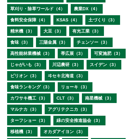
草刈り・除草ワールド（4）
農業DX（4）
食料安全保障（4）
KSAS（4）
土づくり（3）
精米機（3）
大豆（3）
有光工業（3）
食味（3）
三陽金属（3）
チェンソー（3）
高性能林業機械（3）
帯広展（3）
可変施肥（3）
じゃがいも（3）
川辺農研（3）
スイデン（3）
ピリオン（3）
ヰセキ北海道（3）
食味ランキング（3）
リョーキ（3）
カワサキ機工（3）
CLT（3）
南星機械（3）
マルナカ（3）
アグリテクニカ（3）
ターフショー（3）
緑の安全推進協会（3）
移植機（3）
オカダアイヨン（3）