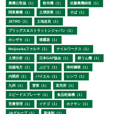
農機公取協（1）
散布機（1）
佐藤農機鋳造（1）
関東農機（1）
土壌病害（1）
そば（1）
JETRO（1）
土地改良（1）
ブリッグス＆ストラットンジャパン（1）
ホシザキ（1）
噴霧器（1）
Meijiseikaファルマ（1）
ナイルワークス（1）
土壌分析（1）
日本GAP協会（1）
耕うん機（1）
信越地方（1）
ぶどう（1）
津村鋼業（1）
内閣府（1）
バイエル（1）
シンワ（1）
九州（1）
雪害（1）
直売所（1）
スピードスプレーヤ（1）
食品乾燥機（1）
営農管理（1）
イチゴ（1）
ホクサン（1）
JAグループ（1）
新体制（1）