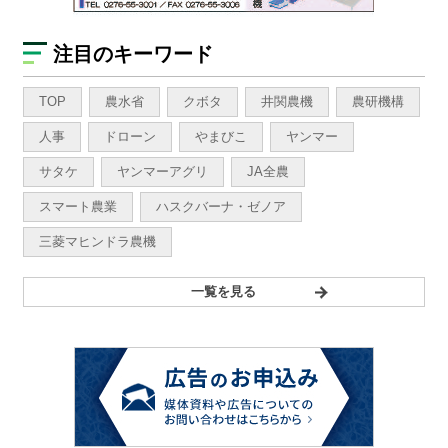
注目のキーワード
TOP
農水省
クボタ
井関農機
農研機構
人事
ドローン
やまびこ
ヤンマー
サタケ
ヤンマーアグリ
JA全農
スマート農業
ハスクバーナ・ゼノア
三菱マヒンドラ農機
一覧を見る