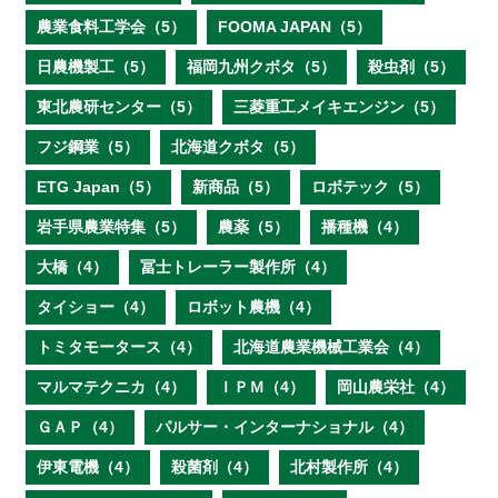
農業食料工学会（5）
FOOMA JAPAN（5）
日農機製工（5）
福岡九州クボタ（5）
殺虫剤（5）
東北農研センター（5）
三菱重工メイキエンジン（5）
フジ鋼業（5）
北海道クボタ（5）
ETG Japan（5）
新商品（5）
ロボテック（5）
岩手県農業特集（5）
農薬（5）
播種機（4）
大橋（4）
冨士トレーラー製作所（4）
タイショー（4）
ロボット農機（4）
トミタモータース（4）
北海道農業機械工業会（4）
マルマテクニカ（4）
ＩＰＭ（4）
岡山農栄社（4）
ＧＡＰ（4）
パルサー・インターナショナル（4）
伊東電機（4）
殺菌剤（4）
北村製作所（4）