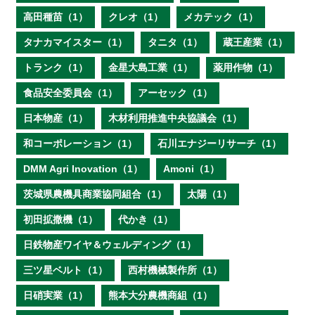
高田種苗（1）
クレオ（1）
メカテック（1）
タナカマイスター（1）
タニタ（1）
蔵王産業（1）
トランク（1）
金星大島工業（1）
薬用作物（1）
食品安全委員会（1）
アーセック（1）
日本物産（1）
木材利用推進中央協議会（1）
和コーポレーション（1）
石川エナジーリサーチ（1）
DMM Agri Inovation（1）
Amoni（1）
茨城県農機具商業協同組合（1）
太陽（1）
初田拡撒機（1）
代かき（1）
日鉄物産ワイヤ＆ウェルディング（1）
三ツ星ベルト（1）
西村機械製作所（1）
日硝実業（1）
熊本大分農機商組（1）