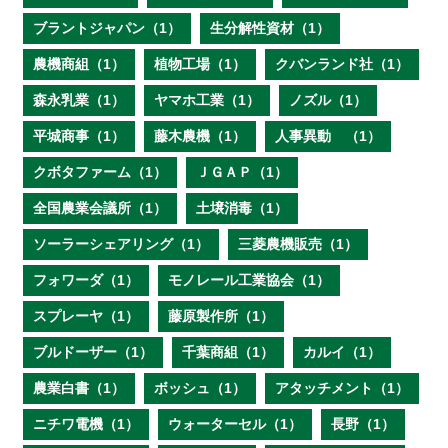
ブラントジャパン（1）
生分解性資材（1）
農機商組（1）
植物工場（1）
クバンランド社（1）
森永乳業（1）
ヤマホ工業（1）
ノズル（1）
平城商事（1）
藤木農機（1）
人事異動 （1）
クボタファーム（1）
ＪＧＡＰ（1）
全国農業会議所（1）
土壌消毒（1）
ソーラーシェアリング（1）
三菱農機販売（1）
フォワーダ（1）
モノレール工業協会（1）
スプレーヤ（1）
藤原製作所（1）
ブルドーザー（1）
千葉商組（1）
カルイ（1）
農業白書（1）
ボッシュ（1）
アタッチメント（1）
ニチワ電機（1）
ウォーターセル（1）
長野（1）