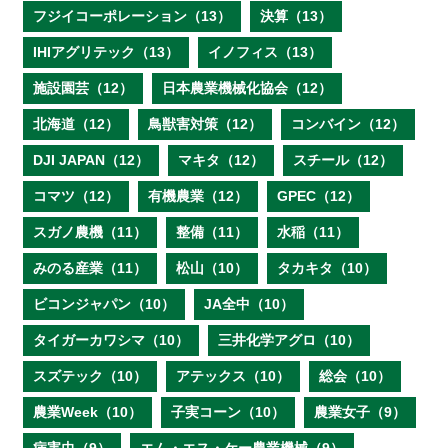
フジイコーポレーション（13）
決算（13）
IHIアグリテック（13）
イノフィス（13）
施設園芸（12）
日本農業機械化協会（12）
北海道（12）
鳥獣害対策（12）
コンバイン（12）
DJI JAPAN（12）
マキタ（12）
スチール（12）
コマツ（12）
有機農業（12）
GPEC（12）
スガノ農機（11）
整備（11）
水稲（11）
みのる産業（11）
松山（10）
タカキタ（10）
ビコンジャパン（10）
JA全中（10）
タイガーカワシマ（10）
三井化学アグロ（10）
スズテック（10）
アテックス（10）
総会（10）
農業Week（10）
子実コーン（10）
農業女子（9）