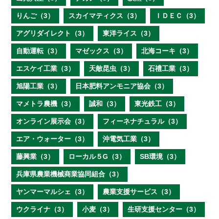
りんご（3）
スカイマティクス（3）
ＩＤＥＣ（3）
アグリダイレクト（3）
東洋ライス（3）
自動運転（3）
マゼックス（3）
北海コーキ（3）
エスケイ工業（3）
天敵昆虫（3）
石禮工業（3）
旭陽工業（3）
日本肥料アンモニア協会（3）
マメトラ農機（3）
誠和（3）
東光鉄工（3）
オンライン展示会（3）
フィーネナチュラル（3）
エア・ウォーター（3）
沖電気工業（3）
藤興業（3）
ローカル５G（3）
SB環境（3）
兵庫県農業機械商業協同組合（3）
ヤンマーマルシェ（3）
農業支援サービス（3）
ウクライナ（3）
小麦（3）
生研支援センター（3）