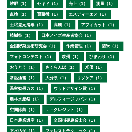
堆肥（1）
セキド（1）
売上（1）
測量（1）
点検（1）
齋藤徹（1）
エスディーエス（1）
土壌還元消毒（1）
高騰（1）
アフィカット（1）
植樹祭（1）
日本メイズ生産者協会（1）
全国野菜技術研究会（1）
作業管理（1）
酒米（1）
フォトコンテスト（1）
欧州（1）
ひまわり（1）
おうとう（1）
さくらんぼ（1）
米価（1）
常温煙霧（1）
大分県（1）
リゾケア（1）
温室効果ガス（1）
ウッドデザイン賞（1）
農林水産祭（1）
デルフィージャパン（1）
空間除菌（1）
Ｊ－クレジット（1）
日本農業遺産（1）
全国指導農業士会（1）
下水汚泥（1）
フォレストテクニック（1）