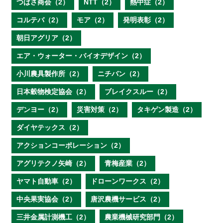
つばさ商会（2）
NTT（2）
熱中症（2）
コルテバ（2）
モア（2）
発明表彰（2）
朝日アグリア（2）
エア・ウォーター・バイオデザイン（2）
小川農具製作所（2）
ニチバン（2）
日本穀物検定協会（2）
ブレイクスルー（2）
デンヨー（2）
災害対策（2）
タキゲン製造（2）
ダイヤテックス（2）
アクションコーポレーション（2）
アグリテクノ矢崎（2）
青梅産業（2）
ヤマト自動車（2）
ドローンワークス（2）
中央果実協会（2）
唐沢農機サービス（2）
三井金属計測機工（2）
農業機械研究部門（2）