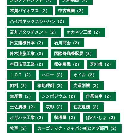
クボタクレジット（2）
大和製衡（2）
木質バイオマス（2）
中古農機（2）
ハイポネックスジャパン（2）
宮丸アタッチメント（2）
オカネツ工業（2）
日立建機日本（2）
石川商会（2）
鈴木油脂工業（2）
国際養鶏養豚展（2）
本田技研工業（2）
熊谷農機（2）
芝刈機（2）
ＩＣＴ（2）
ハロー（2）
オイル（2）
飼料（2）
箱処理剤（2）
光選別機（2）
生産費（2）
シンポジウム（2）
作業台車（2）
土佐農機（2）
表彰（2）
住友建機（2）
オギハラ工業（2）
収穫量（2）
ばれいしょ（2）
牧草（2）
カーゴテック・ジャパン㈱ヒアブ部門（2）