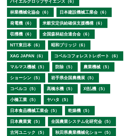
バイエルクロップサイエンス（6）
林業機械化協会（6）
日本建設機械工業会（6）
発電機（6）
米穀安定供給確保支援機構（6）
収穫機（6）
全国森林組合連合会（6）
NTT東日本（6）
昭和ブリッジ（6）
XAG JAPAN（6）
コベルコフォレストレポート（6）
マルマス機械（5）
防除（5）
農業機械（5）
ショーシン（5）
岩手県全国農機展（5）
コベルコ（5）
髙橋水機（5）
刈払機（5）
小橋工業（5）
ヤハタ（5）
日本食品機械工業会（5）
乾燥機（5）
日本農業賞（5）
全国農業システム化研究会（5）
古河ユニック（5）
秋田県農業機械化ショー（5）