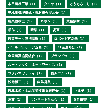
本田農機工業（1）
タイヤ（1）
とうもろこし（1）
芝地用管理機械・資材総合展示会（1）
農業機械士（1）
ネポン（1）
葉色診断（1）
畑作（1）
暗渠（1）
災害（1）
農業データ連携基盤（1）
ロボット芝刈機（1）
パールパッケージ企画（1）
JA全農ちば（1）
全国農薬協同組合（1）
ブランド米（1）
ルートレック・ネットワークス（1）
フクシマガリレイ（1）
横浜ゴム（1）
松元機工（1）
集落営農（1）
農林水産・食品産業技術振興協会（1）
マルチ（1）
造林（1）
ランネート普及会（1）
食育白書（1）