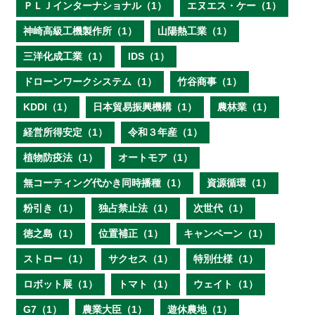
ＰＬＪインターナショナル（1）
エヌエス・ケー（1）
神崎高級工機製作所（1）
山陽熱工業（1）
三洋化成工業（1）
IDS（1）
ドローンワークシステム（1）
竹谷商事（1）
KDDI（1）
日本貿易振興機構（1）
農林業（1）
経営所得安定（1）
令和３年産（1）
植物防疫法（1）
オートモア（1）
無コーティング代かき同時播種（1）
資源循環（1）
粉引き（1）
独占禁止法（1）
次世代（1）
徳之島（1）
位置補正（1）
キャンペーン（1）
ストロー（1）
サクセス（1）
特別仕様（1）
ロボット展（1）
トマト（1）
ウェイト（1）
G7（1）
農業大臣（1）
遊休農地（1）