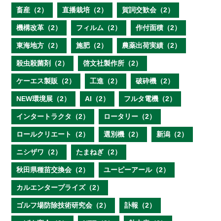
畜産（2）
直播栽培（2）
賀詞交歓会（2）
機構改革（2）
フィルム（2）
作付面積（2）
東海地方（2）
施肥（2）
農薬出荷実績（2）
殺虫殺菌剤（2）
啓文社製作所（2）
ケーエス製販（2）
工進（2）
破砕機（2）
NEW環境展（2）
AI（2）
フルタ電機（2）
インタートラクタ（2）
ロータリー（2）
ロールクリエート（2）
選別機（2）
新潟（2）
ニシザワ（2）
たまねぎ（2）
秋田県種苗交換会（2）
ユーピーアール（2）
カルエンタープライズ（2）
ゴルフ場防除技術研究会（2）
訃報（2）