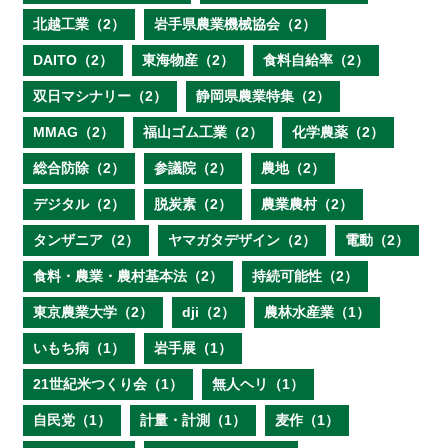
北越工業（2）
岩手県農業機械協会（2）
DAITO（2）
東海物産（2）
食料自給率（2）
双日マシナリー（2）
静岡県農業特集（2）
MMAG（2）
福山ゴム工業（2）
化学農薬（2）
総合防除（2）
参議院（2）
農地（2）
デジタル（2）
脱炭素（2）
農業農村（2）
タンザニア（2）
ヤマガタデザイン（2）
電動（2）
食料・農業・農村基本法（2）
持続可能性（2）
東京農業大学（2）
dji（2）
農林水産業（1）
いもち病（1）
岩手展（1）
21世紀米つくり会（1）
無人ヘリ（1）
自民党（1）
計量・計測（1）
麦作（1）