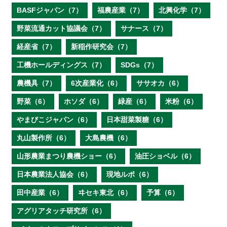
BASFジャパン（7）
福農産業（7）
北興化学（7）
野菜流通カット協議会（7）
サナース（7）
経産省（7）
新稲作研究会（7）
工機ホールディングス（7）
SDGs（7）
農機具（7）
6次産業化（6）
ササオカ（6）
野菜（6）
ホソダ（6）
緑産（6）
米粉（6）
やまびこジャパン（6）
日本甜菜製糖（6）
丸山製作所（6）
大島農機（6）
山形農業まつり農機ショー（6）
油圧ショベル（6）
日本農業法人協会（6）
現地ルポ（6）
田中産業（6）
ヰセキ東北（6）
予算（6）
アグリアタッチ研究所（6）