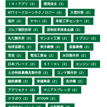
ＩＨＩアグリ（3）
環境保全（3）
NTTイードローンテクノロジー（3）
大雪対策（2）
稲作（2）
ヤマハ（2）
革新工学センター（2）
ゴルフ場防技研（2）
規制改革推進会議（2）
丸七製作所（2）
サンエイ工業（2）
トプコン（2）
地球温暖化（2）
東洋農機（2）
斎藤農機（2）
育苗（2）
電池工業会（2）
永田製作所（2）
日本ブレード（2）
ＳＴＩＨＬ（2）
エンジン（2）
土谷特殊農機具製作所（2）
コンマ製作所（2）
鋤柄農機（2）
東罐興産（2）
洗浄機（2）
アグリセクト（2）
マニアスプレッダ（2）
クラボウ（2）
ATOUN（2）