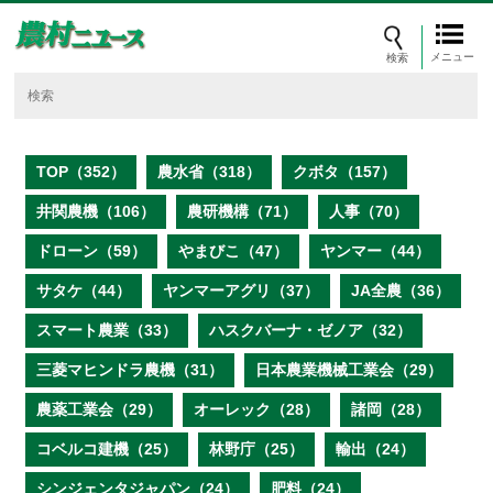
メニュー
TOP（352）
農水省（318）
クボタ（157）
井関農機（106）
農研機構（71）
人事（70）
ドローン（59）
やまびこ（47）
ヤンマー（44）
サタケ（44）
ヤンマーアグリ（37）
JA全農（36）
スマート農業（33）
ハスクバーナ・ゼノア（32）
三菱マヒンドラ農機（31）
日本農業機械工業会（29）
農薬工業会（29）
オーレック（28）
諸岡（28）
コベルコ建機（25）
林野庁（25）
輸出（24）
シンジェンタジャパン（24）
肥料（24）