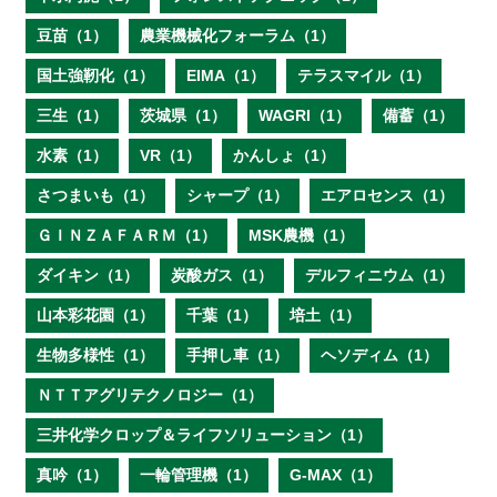
豆苗（1）
農業機械化フォーラム（1）
国土強靭化（1）
EIMA（1）
テラスマイル（1）
三生（1）
茨城県（1）
WAGRI（1）
備蓄（1）
水素（1）
VR（1）
かんしょ（1）
さつまいも（1）
シャープ（1）
エアロセンス（1）
ＧＩＮＺＡＦＡＲＭ（1）
MSK農機（1）
ダイキン（1）
炭酸ガス（1）
デルフィニウム（1）
山本彩花園（1）
千葉（1）
培土（1）
生物多様性（1）
手押し車（1）
ヘソディム（1）
ＮＴＴアグリテクノロジー（1）
三井化学クロップ＆ライフソリューション（1）
真吟（1）
一輪管理機（1）
G-MAX（1）