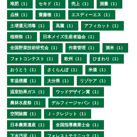
堆肥（1）
セキド（1）
売上（1）
測量（1）
点検（1）
齋藤徹（1）
エスディーエス（1）
土壌還元消毒（1）
高騰（1）
アフィカット（1）
植樹祭（1）
日本メイズ生産者協会（1）
全国野菜技術研究会（1）
作業管理（1）
酒米（1）
フォトコンテスト（1）
欧州（1）
ひまわり（1）
おうとう（1）
さくらんぼ（1）
米価（1）
常温煙霧（1）
大分県（1）
リゾケア（1）
温室効果ガス（1）
ウッドデザイン賞（1）
農林水産祭（1）
デルフィージャパン（1）
空間除菌（1）
Ｊ－クレジット（1）
日本農業遺産（1）
全国指導農業士会（1）
下水汚泥（1）
フォレストテクニック（1）