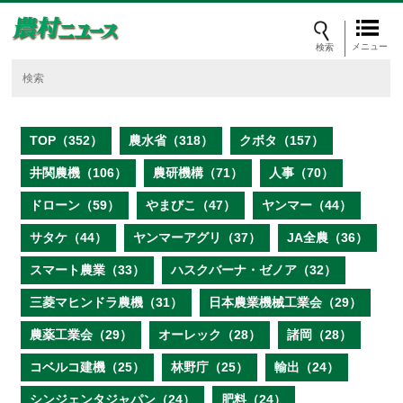
メニュー
TOP（352）
農水省（318）
クボタ（157）
井関農機（106）
農研機構（71）
人事（70）
ドローン（59）
やまびこ（47）
ヤンマー（44）
サタケ（44）
ヤンマーアグリ（37）
JA全農（36）
スマート農業（33）
ハスクバーナ・ゼノア（32）
三菱マヒンドラ農機（31）
日本農業機械工業会（29）
農薬工業会（29）
オーレック（28）
諸岡（28）
コベルコ建機（25）
林野庁（25）
輸出（24）
シンジェンタジャパン（24）
肥料（24）