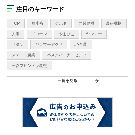
注目のキーワード
TOP
農水省
クボタ
井関農機
農研機構
人事
ドローン
やまびこ
ヤンマー
サタケ
ヤンマーアグリ
JA全農
スマート農業
ハスクバーナ・ゼノア
三菱マヒンドラ農機
一覧を見る