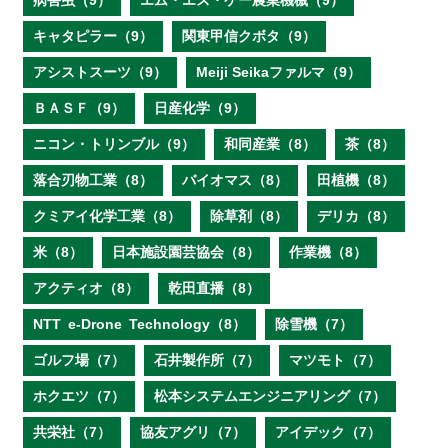
病害虫（9）
エム・エス・ケー農業機械（9）
キャタピラー（9）
関東甲信クボタ（9）
アシストスーツ（9）
Meiji Seikaファルマ（9）
ＢＡＳＦ（9）
日産化学（9）
ニコン・トリンブル（9）
和同産業（8）
茶（8）
落合刃物工業（8）
バイオマス（8）
田植機（8）
クミアイ化学工業（8）
除草剤（8）
デリカ（8）
米（8）
日本施設園芸協会（8）
作業機（8）
アクティオ（8）
乾田直播（8）
NTT e‐Drone Technology（8）
除雪機（7）
ゴルフ場（7）
石井製作所（7）
マツモト（7）
ホクエツ（7）
松本システムエンジニアリング（7）
共栄社（7）
協友アグリ（7）
アイデック（7）