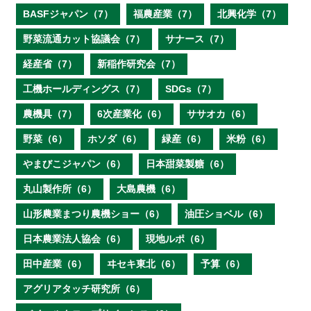
BASFジャパン（7）
福農産業（7）
北興化学（7）
野菜流通カット協議会（7）
サナース（7）
経産省（7）
新稲作研究会（7）
工機ホールディングス（7）
SDGs（7）
農機具（7）
6次産業化（6）
ササオカ（6）
野菜（6）
ホソダ（6）
緑産（6）
米粉（6）
やまびこジャパン（6）
日本甜菜製糖（6）
丸山製作所（6）
大島農機（6）
山形農業まつり農機ショー（6）
油圧ショベル（6）
日本農業法人協会（6）
現地ルポ（6）
田中産業（6）
ヰセキ東北（6）
予算（6）
アグリアタッチ研究所（6）