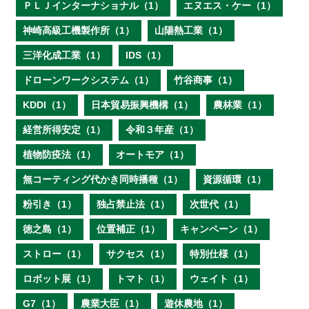
ＰＬＪインターナショナル（1）
エヌエス・ケー（1）
神崎高級工機製作所（1）
山陽熱工業（1）
三洋化成工業（1）
IDS（1）
ドローンワークシステム（1）
竹谷商事（1）
KDDI（1）
日本貿易振興機構（1）
農林業（1）
経営所得安定（1）
令和３年産（1）
植物防疫法（1）
オートモア（1）
無コーティング代かき同時播種（1）
資源循環（1）
粉引き（1）
独占禁止法（1）
次世代（1）
徳之島（1）
位置補正（1）
キャンペーン（1）
ストロー（1）
サクセス（1）
特別仕様（1）
ロボット展（1）
トマト（1）
ウェイト（1）
G7（1）
農業大臣（1）
遊休農地（1）