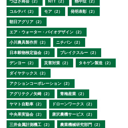
つばさ商会（2）
NTT（2）
熱中症（2）
コルテバ（2）
モア（2）
発明表彰（2）
朝日アグリア（2）
エア・ウォーター・バイオデザイン（2）
小川農具製作所（2）
ニチバン（2）
日本穀物検定協会（2）
ブレイクスルー（2）
デンヨー（2）
災害対策（2）
タキゲン製造（2）
ダイヤテックス（2）
アクションコーポレーション（2）
アグリテクノ矢崎（2）
青梅産業（2）
ヤマト自動車（2）
ドローンワークス（2）
中央果実協会（2）
唐沢農機サービス（2）
三井金属計測機工（2）
農業機械研究部門（2）