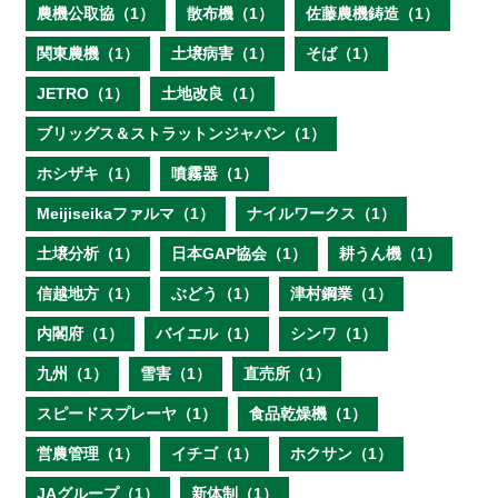
農機公取協（1）
散布機（1）
佐藤農機鋳造（1）
関東農機（1）
土壌病害（1）
そば（1）
JETRO（1）
土地改良（1）
ブリッグス＆ストラットンジャパン（1）
ホシザキ（1）
噴霧器（1）
Meijiseikaファルマ（1）
ナイルワークス（1）
土壌分析（1）
日本GAP協会（1）
耕うん機（1）
信越地方（1）
ぶどう（1）
津村鋼業（1）
内閣府（1）
バイエル（1）
シンワ（1）
九州（1）
雪害（1）
直売所（1）
スピードスプレーヤ（1）
食品乾燥機（1）
営農管理（1）
イチゴ（1）
ホクサン（1）
JAグループ（1）
新体制（1）