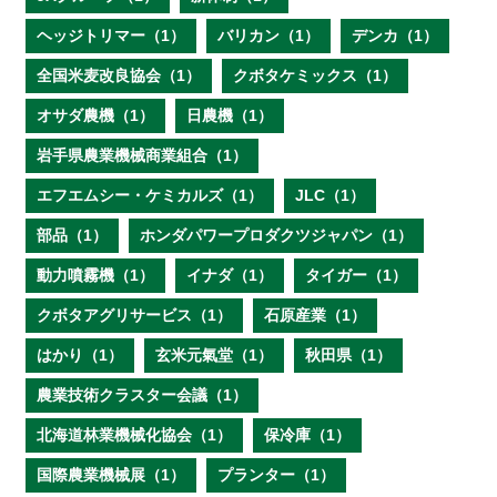
ヘッジトリマー（1）
バリカン（1）
デンカ（1）
全国米麦改良協会（1）
クボタケミックス（1）
オサダ農機（1）
日農機（1）
岩手県農業機械商業組合（1）
エフエムシー・ケミカルズ（1）
JLC（1）
部品（1）
ホンダパワープロダクツジャパン（1）
動力噴霧機（1）
イナダ（1）
タイガー（1）
クボタアグリサービス（1）
石原産業（1）
はかり（1）
玄米元氣堂（1）
秋田県（1）
農業技術クラスター会議（1）
北海道林業機械化協会（1）
保冷庫（1）
国際農業機械展（1）
プランター（1）