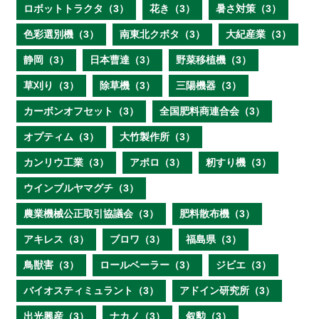
ロボットトラクタ（3）
花き（3）
暑さ対策（3）
色彩選別機（3）
南東北クボタ（3）
大紀産業（3）
静岡（3）
日本曹達（3）
野菜移植機（3）
草刈り（3）
除草機（3）
三陽機器（3）
カーボンオフセット（3）
全国肥料商連合会（3）
オプティム（3）
大竹製作所（3）
カンリウ工業（3）
アポロ（3）
籾すり機（3）
ウインブルヤマグチ（3）
農業機械公正取引協議会（3）
肥料散布機（3）
アキレス（3）
ブロワ（3）
福島県（3）
鳥獣害（3）
ロールベーラー（3）
ジビエ（3）
バイオスティミュラント（3）
アドイン研究所（3）
出光興産（3）
ナカノ（3）
叙勲（3）