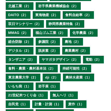
北越工業（2）
岩手県農業機械協会（2）
DAITO（2）
東海物産（2）
食料自給率（2）
双日マシナリー（2）
静岡県農業特集（2）
MMAG（2）
福山ゴム工業（2）
化学農薬（2）
総合防除（2）
参議院（2）
農地（2）
デジタル（2）
脱炭素（2）
農業農村（2）
タンザニア（2）
ヤマガタデザイン（2）
電動（2）
食料・農業・農村基本法（2）
持続可能性（2）
東京農業大学（2）
dji（2）
農林水産業（1）
いもち病（1）
岩手展（1）
21世紀米つくり会（1）
無人ヘリ（1）
自民党（1）
計量・計測（1）
麦作（1）