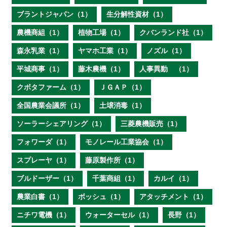
ブラントジャパン（1）
生分解性資材（1）
農機商組（1）
植物工場（1）
クバンランド社（1）
森永乳業（1）
ヤマホ工業（1）
ノズル（1）
平城商事（1）
藤木農機（1）
人事異動 （1）
クボタファーム（1）
ＪＧＡＰ（1）
全国農業会議所（1）
土壌消毒（1）
ソーラーシェアリング（1）
三菱農機販売（1）
フォワーダ（1）
モノレール工業協会（1）
スプレーヤ（1）
藤原製作所（1）
ブルドーザー（1）
千葉商組（1）
カルイ（1）
農業白書（1）
ボッシュ（1）
アタッチメント（1）
ニチワ電機（1）
ウォーターセル（1）
長野（1）