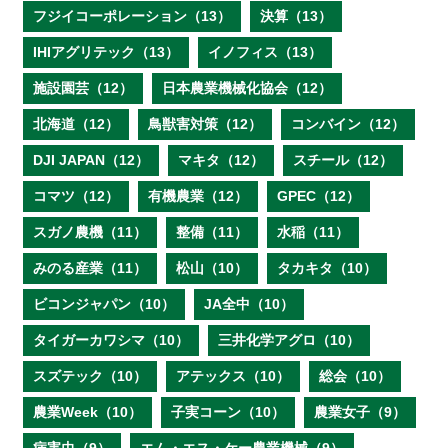
フジイコーポレーション（13）
決算（13）
IHIアグリテック（13）
イノフィス（13）
施設園芸（12）
日本農業機械化協会（12）
北海道（12）
鳥獣害対策（12）
コンバイン（12）
DJI JAPAN（12）
マキタ（12）
スチール（12）
コマツ（12）
有機農業（12）
GPEC（12）
スガノ農機（11）
整備（11）
水稲（11）
みのる産業（11）
松山（10）
タカキタ（10）
ビコンジャパン（10）
JA全中（10）
タイガーカワシマ（10）
三井化学アグロ（10）
スズテック（10）
アテックス（10）
総会（10）
農業Week（10）
子実コーン（10）
農業女子（9）