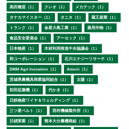
高田種苗（1）
クレオ（1）
メカテック（1）
タナカマイスター（1）
タニタ（1）
蔵王産業（1）
トランク（1）
金星大島工業（1）
薬用作物（1）
食品安全委員会（1）
アーセック（1）
日本物産（1）
木材利用推進中央協議会（1）
和コーポレーション（1）
石川エナジーリサーチ（1）
DMM Agri Inovation（1）
Amoni（1）
茨城県農機具商業協同組合（1）
太陽（1）
初田拡撒機（1）
代かき（1）
日鉄物産ワイヤ＆ウェルディング（1）
三ツ星ベルト（1）
西村機械製作所（1）
日硝実業（1）
熊本大分農機商組（1）