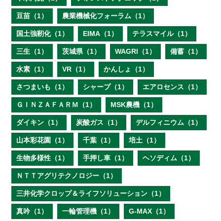
豆苗（1）
農業機械化フォーラム（1）
国土強靭化（1）
EIMA（1）
テラスマイル（1）
三生（1）
茨城県（1）
WAGRI（1）
備蓄（1）
水素（1）
VR（1）
かんしょ（1）
さつまいも（1）
シャープ（1）
エアロセンス（1）
ＧＩＮＺＡＦＡＲＭ（1）
MSK農機（1）
ダイキン（1）
炭酸ガス（1）
デルフィニウム（1）
山本彩花園（1）
千葉（1）
培土（1）
生物多様性（1）
手押し車（1）
ヘソディム（1）
ＮＴＴアグリテクノロジー（1）
三井化学クロップ＆ライフソリューション（1）
真吟（1）
一輪管理機（1）
G-MAX（1）