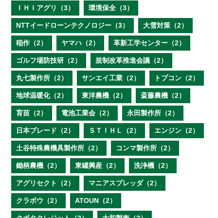
ＩＨＩアグリ（3）
環境保全（3）
NTTイードローンテクノロジー（3）
大雪対策（2）
稲作（2）
ヤマハ（2）
革新工学センター（2）
ゴルフ場防技研（2）
規制改革推進会議（2）
丸七製作所（2）
サンエイ工業（2）
トプコン（2）
地球温暖化（2）
東洋農機（2）
斎藤農機（2）
育苗（2）
電池工業会（2）
永田製作所（2）
日本ブレード（2）
ＳＴＩＨＬ（2）
エンジン（2）
土谷特殊農機具製作所（2）
コンマ製作所（2）
鋤柄農機（2）
東罐興産（2）
洗浄機（2）
アグリセクト（2）
マニアスプレッダ（2）
クラボウ（2）
ATOUN（2）