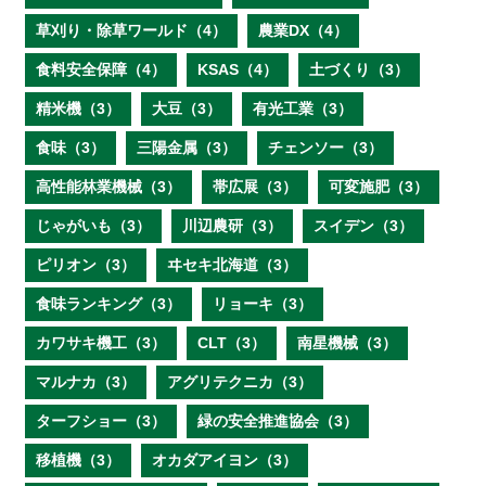
草刈り・除草ワールド（4）
農業DX（4）
食料安全保障（4）
KSAS（4）
土づくり（3）
精米機（3）
大豆（3）
有光工業（3）
食味（3）
三陽金属（3）
チェンソー（3）
高性能林業機械（3）
帯広展（3）
可変施肥（3）
じゃがいも（3）
川辺農研（3）
スイデン（3）
ピリオン（3）
ヰセキ北海道（3）
食味ランキング（3）
リョーキ（3）
カワサキ機工（3）
CLT（3）
南星機械（3）
マルナカ（3）
アグリテクニカ（3）
ターフショー（3）
緑の安全推進協会（3）
移植機（3）
オカダアイヨン（3）