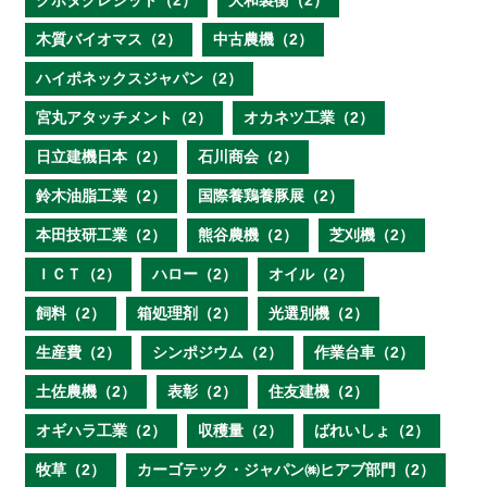
クボタクレジット（2）
大和製衡（2）
木質バイオマス（2）
中古農機（2）
ハイポネックスジャパン（2）
宮丸アタッチメント（2）
オカネツ工業（2）
日立建機日本（2）
石川商会（2）
鈴木油脂工業（2）
国際養鶏養豚展（2）
本田技研工業（2）
熊谷農機（2）
芝刈機（2）
ＩＣＴ（2）
ハロー（2）
オイル（2）
飼料（2）
箱処理剤（2）
光選別機（2）
生産費（2）
シンポジウム（2）
作業台車（2）
土佐農機（2）
表彰（2）
住友建機（2）
オギハラ工業（2）
収穫量（2）
ばれいしょ（2）
牧草（2）
カーゴテック・ジャパン㈱ヒアブ部門（2）