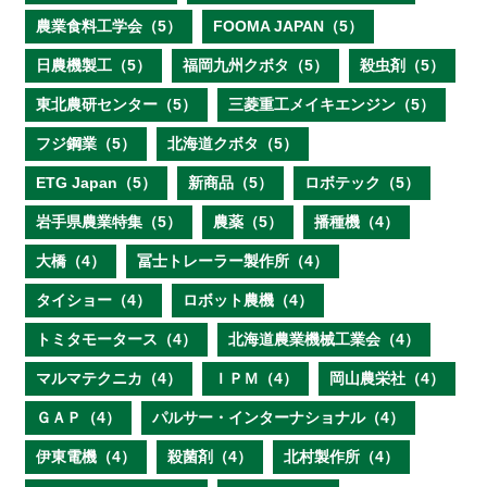
農業食料工学会（5）
FOOMA JAPAN（5）
日農機製工（5）
福岡九州クボタ（5）
殺虫剤（5）
東北農研センター（5）
三菱重工メイキエンジン（5）
フジ鋼業（5）
北海道クボタ（5）
ETG Japan（5）
新商品（5）
ロボテック（5）
岩手県農業特集（5）
農薬（5）
播種機（4）
大橋（4）
冨士トレーラー製作所（4）
タイショー（4）
ロボット農機（4）
トミタモータース（4）
北海道農業機械工業会（4）
マルマテクニカ（4）
ＩＰＭ（4）
岡山農栄社（4）
ＧＡＰ（4）
パルサー・インターナショナル（4）
伊東電機（4）
殺菌剤（4）
北村製作所（4）