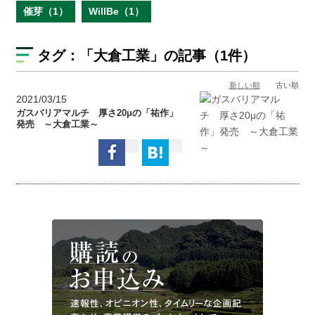
催芽（1）
WillBe（1）
タグ：
「大倉工業」
の記事（1件）
新しい順
古い順
2021/03/15
ガスバリアマルチ 厚さ20μの「祐作」
発売 ～大倉工業～