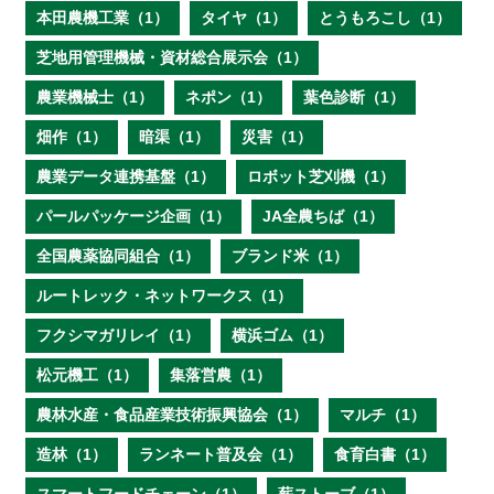
本田農機工業（1）
タイヤ（1）
とうもろこし（1）
芝地用管理機械・資材総合展示会（1）
農業機械士（1）
ネポン（1）
葉色診断（1）
畑作（1）
暗渠（1）
災害（1）
農業データ連携基盤（1）
ロボット芝刈機（1）
パールパッケージ企画（1）
JA全農ちば（1）
全国農薬協同組合（1）
ブランド米（1）
ルートレック・ネットワークス（1）
フクシマガリレイ（1）
横浜ゴム（1）
松元機工（1）
集落営農（1）
農林水産・食品産業技術振興協会（1）
マルチ（1）
造林（1）
ランネート普及会（1）
食育白書（1）