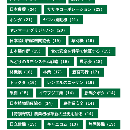
日本農薬（24）
ササキコーポレーション（23）
ホンダ（21）
ヤマハ発動機（21）
ヤンマーアグリジャパン（20）
日本陸用内燃機関協会（19）
草刈機（19）
山本製作所（19）
食の安全を科学で検証する（19）
みどりの食料システム戦略（19）
展示会（18）
林機展（18）
林業（17）
新宮商行（17）
トラクタ（16）
レンタルのニッケン（16）
果樹（15）
イワフジ工業（14）
新潟クボタ（14）
日本植物防疫協会（14）
農作業安全（14）
【特別寄稿】農業機械革新の歴史を語る（14）
日立建機（13）
キャニコム（13）
静岡製機（13）