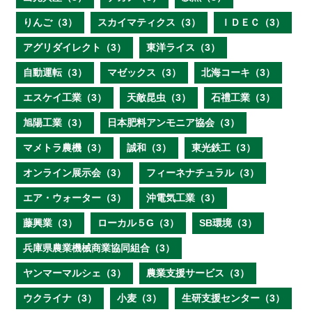
りんご（3）
スカイマティクス（3）
ＩＤＥＣ（3）
アグリダイレクト（3）
東洋ライス（3）
自動運転（3）
マゼックス（3）
北海コーキ（3）
エスケイ工業（3）
天敵昆虫（3）
石禮工業（3）
旭陽工業（3）
日本肥料アンモニア協会（3）
マメトラ農機（3）
誠和（3）
東光鉄工（3）
オンライン展示会（3）
フィーネナチュラル（3）
エア・ウォーター（3）
沖電気工業（3）
藤興業（3）
ローカル５G（3）
SB環境（3）
兵庫県農業機械商業協同組合（3）
ヤンマーマルシェ（3）
農業支援サービス（3）
ウクライナ（3）
小麦（3）
生研支援センター（3）