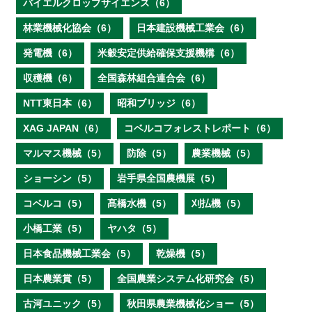
バイエルクロップサイエンス（6）
林業機械化協会（6）
日本建設機械工業会（6）
発電機（6）
米穀安定供給確保支援機構（6）
収穫機（6）
全国森林組合連合会（6）
NTT東日本（6）
昭和ブリッジ（6）
XAG JAPAN（6）
コベルコフォレストレポート（6）
マルマス機械（5）
防除（5）
農業機械（5）
ショーシン（5）
岩手県全国農機展（5）
コベルコ（5）
髙橋水機（5）
刈払機（5）
小橋工業（5）
ヤハタ（5）
日本食品機械工業会（5）
乾燥機（5）
日本農業賞（5）
全国農業システム化研究会（5）
古河ユニック（5）
秋田県農業機械化ショー（5）