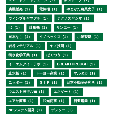
スマートフードチェーン（1）
薪ストーブ（1）
農機販売（1）
電気柵（1）
やまがた農業女子（1）
ウィンブルヤマグチ（1）
テクノスヤシマ（1）
IIJ（1）
計量機（1）
サンエー（1）
日本なし（1）
イノベックス（1）
小泉製麻（1）
岩谷マテリアル（1）
ヤノ技研（1）
積水化学工業（1）
ほくつう（1）
イーエムアイ・ラボ（1）
BREAKTHROUGH（1）
止水板（1）
トーヨー産業（1）
マルタカ（1）
ニッポー（1）
ＳＩＰ（1）
日本不動産研究所（1）
ウエスト興行八頭（1）
エネゲート（1）
ユアサ商事（1）
和光商事（1）
日亜鋼業（1）
NPシステム開発（1）
デンソー（1）