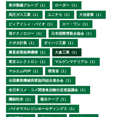
東洋製罐グループ（1）
ローダー（1）
高圧ガス工業（1）
ユニチカ（1）
大信産業（1）
ピィアイシィ・バイオ（1）
エー・ワン（1）
旭テクノロジー（1）
日本国際博覧会協会（1）
クボタ計装（1）
ダイハツ工業（1）
農畜産業振興機構（1）
大倉工業（1）
東京エレクトロン（1）
マルゲンマテリアル（1）
マルエムPOP（1）
環境省（1）
全国農業機械商業協同組合連合会（1）
全日本コメ・コメ関連食品輸出促進協議会（1）
機能性米（1）
菊水テープ（1）
バイオマスレジンホールディングス（1）