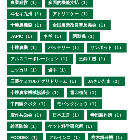
農業経営（1）
多面的機能支払（1）
ヰセキ九州（1）
アトリエケー（1）
十勝農機協（1）
全国農業改良普及協会（1）
JAPIC（1）
ネギ（1）
調製機（1）
十勝農機（1）
バッテリー（1）
サンポット（1）
アルスコーポレーション（1）
三鈴工機（1）
ニッカリ（1）
岩手（1）
三菱ケミカルアグリドリーム（1）
JAさいたま（1）
十勝農業機械協議会（1）
雪印種苗（1）
中四国クボタ（1）
モバックショウ（1）
麦作共励会（1）
日本工営（1）
寺田製作所（1）
雑草防除（1）
ケツト科学研究所（1）
FOODEX（1）
アルインコ（1）
樹木粉砕機（1）