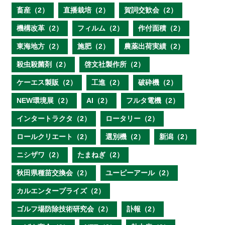
畜産（2）
直播栽培（2）
賀詞交歓会（2）
機構改革（2）
フィルム（2）
作付面積（2）
東海地方（2）
施肥（2）
農薬出荷実績（2）
殺虫殺菌剤（2）
啓文社製作所（2）
ケーエス製販（2）
工進（2）
破砕機（2）
NEW環境展（2）
AI（2）
フルタ電機（2）
インタートラクタ（2）
ロータリー（2）
ロールクリエート（2）
選別機（2）
新潟（2）
ニシザワ（2）
たまねぎ（2）
秋田県種苗交換会（2）
ユーピーアール（2）
カルエンタープライズ（2）
ゴルフ場防除技術研究会（2）
訃報（2）