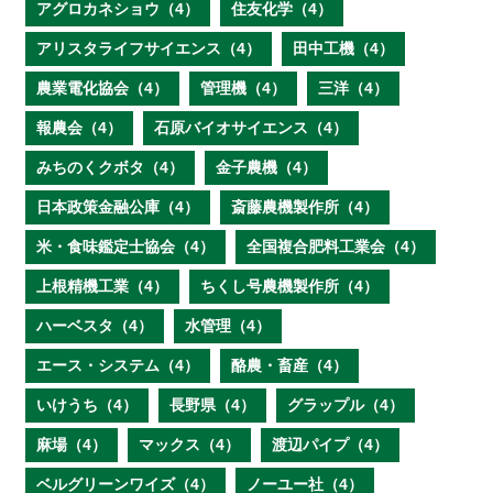
アグロカネショウ（4）
住友化学（4）
アリスタライフサイエンス（4）
田中工機（4）
農業電化協会（4）
管理機（4）
三洋（4）
報農会（4）
石原バイオサイエンス（4）
みちのくクボタ（4）
金子農機（4）
日本政策金融公庫（4）
斎藤農機製作所（4）
米・食味鑑定士協会（4）
全国複合肥料工業会（4）
上根精機工業（4）
ちくし号農機製作所（4）
ハーベスタ（4）
水管理（4）
エース・システム（4）
酪農・畜産（4）
いけうち（4）
長野県（4）
グラップル（4）
麻場（4）
マックス（4）
渡辺パイプ（4）
ベルグリーンワイズ（4）
ノーユー社（4）