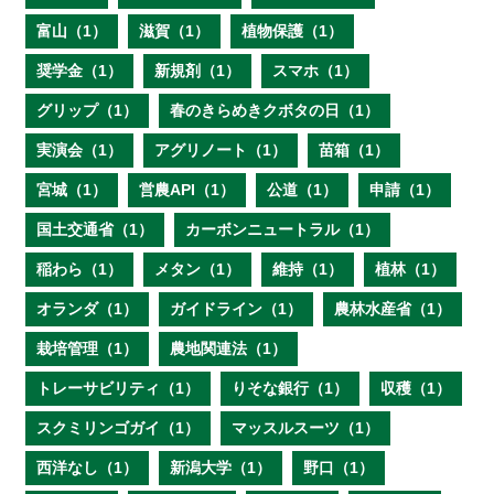
富山（1）
滋賀（1）
植物保護（1）
奨学金（1）
新規剤（1）
スマホ（1）
グリップ（1）
春のきらめきクボタの日（1）
実演会（1）
アグリノート（1）
苗箱（1）
宮城（1）
営農API（1）
公道（1）
申請（1）
国土交通省（1）
カーボンニュートラル（1）
稲わら（1）
メタン（1）
維持（1）
植林（1）
オランダ（1）
ガイドライン（1）
農林水産省（1）
栽培管理（1）
農地関連法（1）
トレーサビリティ（1）
りそな銀行（1）
収穫（1）
スクミリンゴガイ（1）
マッスルスーツ（1）
西洋なし（1）
新潟大学（1）
野口（1）