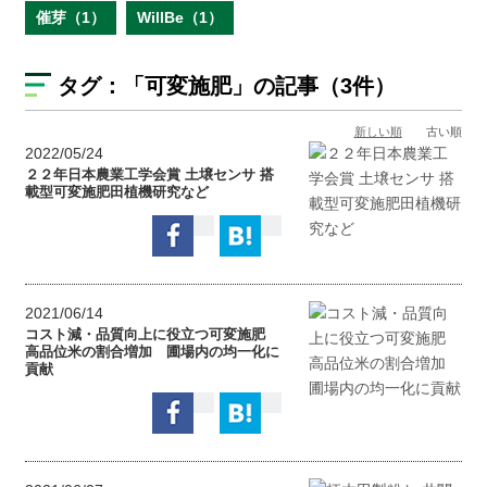
催芽（1）
WillBe（1）
タグ：
「可変施肥」
の記事（3件）
新しい順
古い順
2022/05/24
２２年日本農業工学会賞 土壌センサ 搭
載型可変施肥田植機研究など
2021/06/14
コスト減・品質向上に役立つ可変施肥
高品位米の割合増加 圃場内の均一化に
貢献