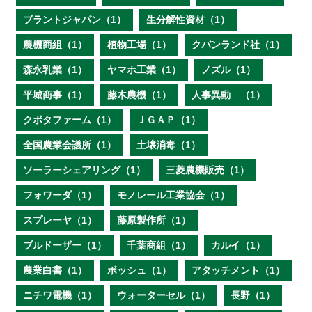
ブラントジャパン（1）
生分解性資材（1）
農機商組（1）
植物工場（1）
クバンランド社（1）
森永乳業（1）
ヤマホ工業（1）
ノズル（1）
平城商事（1）
藤木農機（1）
人事異動 （1）
クボタファーム（1）
ＪＧＡＰ（1）
全国農業会議所（1）
土壌消毒（1）
ソーラーシェアリング（1）
三菱農機販売（1）
フォワーダ（1）
モノレール工業協会（1）
スプレーヤ（1）
藤原製作所（1）
ブルドーザー（1）
千葉商組（1）
カルイ（1）
農業白書（1）
ボッシュ（1）
アタッチメント（1）
ニチワ電機（1）
ウォーターセル（1）
長野（1）