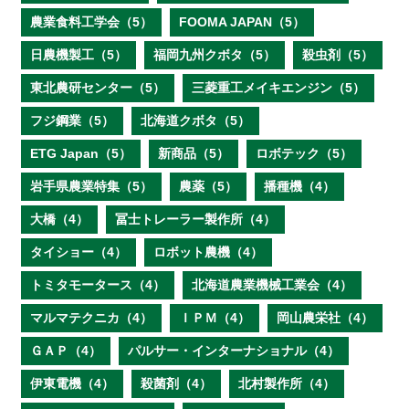
農業食料工学会（5）
FOOMA JAPAN（5）
日農機製工（5）
福岡九州クボタ（5）
殺虫剤（5）
東北農研センター（5）
三菱重工メイキエンジン（5）
フジ鋼業（5）
北海道クボタ（5）
ETG Japan（5）
新商品（5）
ロボテック（5）
岩手県農業特集（5）
農薬（5）
播種機（4）
大橋（4）
冨士トレーラー製作所（4）
タイショー（4）
ロボット農機（4）
トミタモータース（4）
北海道農業機械工業会（4）
マルマテクニカ（4）
ＩＰＭ（4）
岡山農栄社（4）
ＧＡＰ（4）
パルサー・インターナショナル（4）
伊東電機（4）
殺菌剤（4）
北村製作所（4）