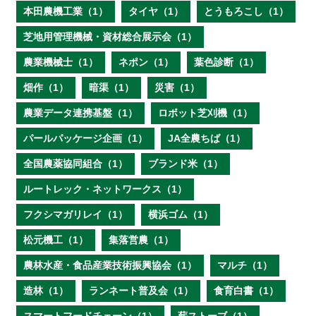
本田農機工業（1）
タイヤ（1）
とうもろこし（1）
芝地用管理機械・資材総合展示会（1）
農業機械士（1）
ネポン（1）
葉色診断（1）
畑作（1）
暗渠（1）
災害（1）
農業データ連携基盤（1）
ロボット芝刈機（1）
パールパッケージ企画（1）
JA全農ちば（1）
全国農薬協同組合（1）
ブランド米（1）
ルートレック・ネットワークス（1）
フクシマガリレイ（1）
横浜ゴム（1）
松元機工（1）
集落営農（1）
農林水産・食品産業技術振興協会（1）
マルチ（1）
造林（1）
ランネート普及会（1）
食育白書（1）