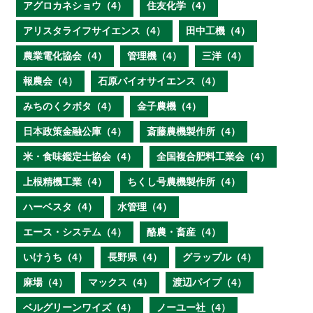
アグロカネショウ（4）
住友化学（4）
アリスタライフサイエンス（4）
田中工機（4）
農業電化協会（4）
管理機（4）
三洋（4）
報農会（4）
石原バイオサイエンス（4）
みちのくクボタ（4）
金子農機（4）
日本政策金融公庫（4）
斎藤農機製作所（4）
米・食味鑑定士協会（4）
全国複合肥料工業会（4）
上根精機工業（4）
ちくし号農機製作所（4）
ハーベスタ（4）
水管理（4）
エース・システム（4）
酪農・畜産（4）
いけうち（4）
長野県（4）
グラップル（4）
麻場（4）
マックス（4）
渡辺パイプ（4）
ベルグリーンワイズ（4）
ノーユー社（4）