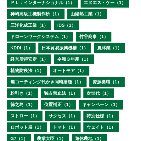
ＰＬＪインターナショナル（1）
エヌエス・ケー（1）
神崎高級工機製作所（1）
山陽熱工業（1）
三洋化成工業（1）
IDS（1）
ドローンワークシステム（1）
竹谷商事（1）
KDDI（1）
日本貿易振興機構（1）
農林業（1）
経営所得安定（1）
令和３年産（1）
植物防疫法（1）
オートモア（1）
無コーティング代かき同時播種（1）
資源循環（1）
粉引き（1）
独占禁止法（1）
次世代（1）
徳之島（1）
位置補正（1）
キャンペーン（1）
ストロー（1）
サクセス（1）
特別仕様（1）
ロボット展（1）
トマト（1）
ウェイト（1）
G7（1）
農業大臣（1）
遊休農地（1）