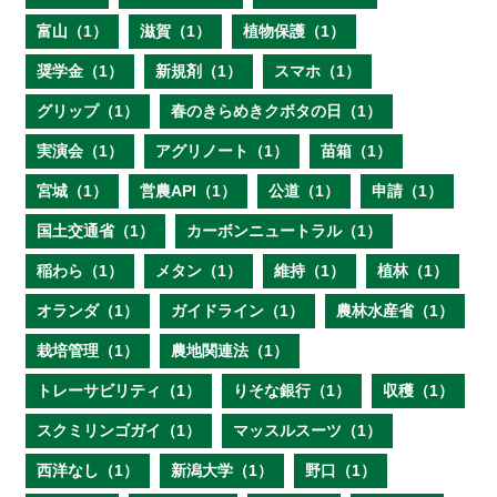
富山（1）
滋賀（1）
植物保護（1）
奨学金（1）
新規剤（1）
スマホ（1）
グリップ（1）
春のきらめきクボタの日（1）
実演会（1）
アグリノート（1）
苗箱（1）
宮城（1）
営農API（1）
公道（1）
申請（1）
国土交通省（1）
カーボンニュートラル（1）
稲わら（1）
メタン（1）
維持（1）
植林（1）
オランダ（1）
ガイドライン（1）
農林水産省（1）
栽培管理（1）
農地関連法（1）
トレーサビリティ（1）
りそな銀行（1）
収穫（1）
スクミリンゴガイ（1）
マッスルスーツ（1）
西洋なし（1）
新潟大学（1）
野口（1）