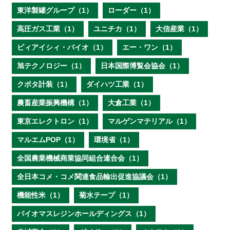
東洋製罐グループ（1）
ローダー（1）
高圧ガス工業（1）
ユニチカ（1）
大信産業（1）
ピィアイシィ・バイオ（1）
エー・ワン（1）
旭テクノロジー（1）
日本国際博覧会協会（1）
クボタ計装（1）
ダイハツ工業（1）
農畜産業振興機構（1）
大倉工業（1）
東京エレクトロン（1）
マルゲンマテリアル（1）
マルエムPOP（1）
環境省（1）
全国農業機械商業協同組合連合会（1）
全日本コメ・コメ関連食品輸出促進協議会（1）
機能性米（1）
菊水テープ（1）
バイオマスレジンホールディングス（1）