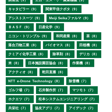
病害虫（9）
エム・エス・ケー農業機械（9）
キャタピラー（9）
関東甲信クボタ（9）
アシストスーツ（9）
Meiji Seikaファルマ（9）
ＢＡＳＦ（9）
日産化学（9）
ニコン・トリンブル（9）
和同産業（8）
茶（8）
落合刃物工業（8）
バイオマス（8）
田植機（8）
クミアイ化学工業（8）
除草剤（8）
デリカ（8）
米（8）
日本施設園芸協会（8）
作業機（8）
アクティオ（8）
乾田直播（8）
NTT e‐Drone Technology（8）
除雪機（7）
ゴルフ場（7）
石井製作所（7）
マツモト（7）
ホクエツ（7）
松本システムエンジニアリング（7）
共栄社（7）
協友アグリ（7）
アイデック（7）