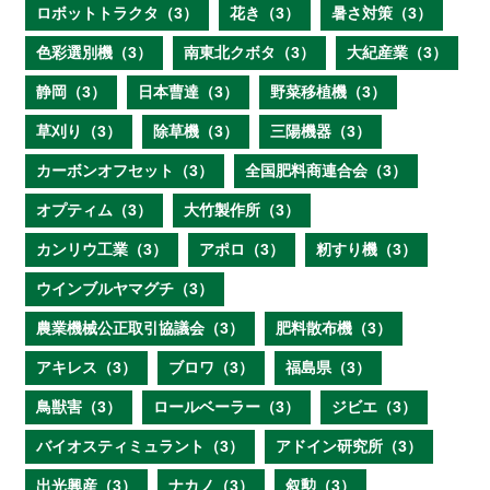
ロボットトラクタ（3）
花き（3）
暑さ対策（3）
色彩選別機（3）
南東北クボタ（3）
大紀産業（3）
静岡（3）
日本曹達（3）
野菜移植機（3）
草刈り（3）
除草機（3）
三陽機器（3）
カーボンオフセット（3）
全国肥料商連合会（3）
オプティム（3）
大竹製作所（3）
カンリウ工業（3）
アポロ（3）
籾すり機（3）
ウインブルヤマグチ（3）
農業機械公正取引協議会（3）
肥料散布機（3）
アキレス（3）
ブロワ（3）
福島県（3）
鳥獣害（3）
ロールベーラー（3）
ジビエ（3）
バイオスティミュラント（3）
アドイン研究所（3）
出光興産（3）
ナカノ（3）
叙勲（3）