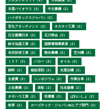
クボタクレジット（2）
大和製衡（2）
木質バイオマス（2）
中古農機（2）
ハイポネックスジャパン（2）
宮丸アタッチメント（2）
オカネツ工業（2）
日立建機日本（2）
石川商会（2）
鈴木油脂工業（2）
国際養鶏養豚展（2）
本田技研工業（2）
熊谷農機（2）
芝刈機（2）
ＩＣＴ（2）
ハロー（2）
オイル（2）
飼料（2）
箱処理剤（2）
光選別機（2）
生産費（2）
シンポジウム（2）
作業台車（2）
土佐農機（2）
表彰（2）
住友建機（2）
オギハラ工業（2）
収穫量（2）
ばれいしょ（2）
牧草（2）
カーゴテック・ジャパン㈱ヒアブ部門（2）