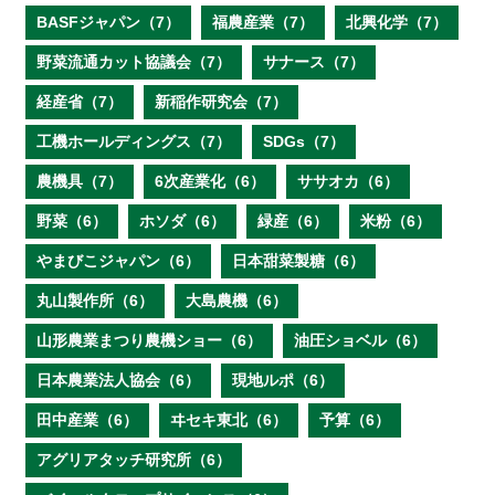
BASFジャパン（7）
福農産業（7）
北興化学（7）
野菜流通カット協議会（7）
サナース（7）
経産省（7）
新稲作研究会（7）
工機ホールディングス（7）
SDGs（7）
農機具（7）
6次産業化（6）
ササオカ（6）
野菜（6）
ホソダ（6）
緑産（6）
米粉（6）
やまびこジャパン（6）
日本甜菜製糖（6）
丸山製作所（6）
大島農機（6）
山形農業まつり農機ショー（6）
油圧ショベル（6）
日本農業法人協会（6）
現地ルポ（6）
田中産業（6）
ヰセキ東北（6）
予算（6）
アグリアタッチ研究所（6）