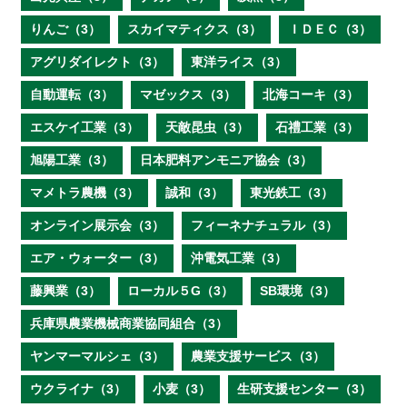
りんご（3）
スカイマティクス（3）
ＩＤＥＣ（3）
アグリダイレクト（3）
東洋ライス（3）
自動運転（3）
マゼックス（3）
北海コーキ（3）
エスケイ工業（3）
天敵昆虫（3）
石禮工業（3）
旭陽工業（3）
日本肥料アンモニア協会（3）
マメトラ農機（3）
誠和（3）
東光鉄工（3）
オンライン展示会（3）
フィーネナチュラル（3）
エア・ウォーター（3）
沖電気工業（3）
藤興業（3）
ローカル５G（3）
SB環境（3）
兵庫県農業機械商業協同組合（3）
ヤンマーマルシェ（3）
農業支援サービス（3）
ウクライナ（3）
小麦（3）
生研支援センター（3）