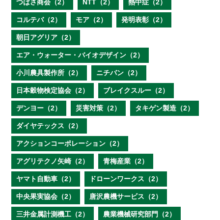
つばさ商会（2）
NTT（2）
熱中症（2）
コルテバ（2）
モア（2）
発明表彰（2）
朝日アグリア（2）
エア・ウォーター・バイオデザイン（2）
小川農具製作所（2）
ニチバン（2）
日本穀物検定協会（2）
ブレイクスルー（2）
デンヨー（2）
災害対策（2）
タキゲン製造（2）
ダイヤテックス（2）
アクションコーポレーション（2）
アグリテクノ矢崎（2）
青梅産業（2）
ヤマト自動車（2）
ドローンワークス（2）
中央果実協会（2）
唐沢農機サービス（2）
三井金属計測機工（2）
農業機械研究部門（2）