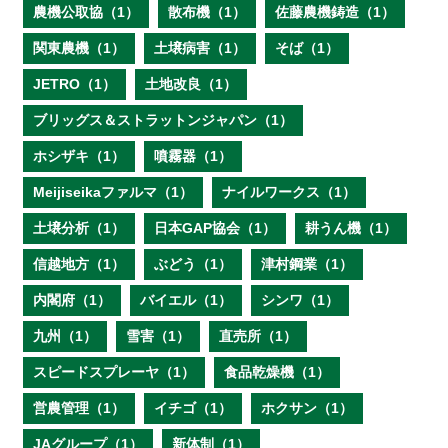
農機公取協（1）
散布機（1）
佐藤農機鋳造（1）
関東農機（1）
土壌病害（1）
そば（1）
JETRO（1）
土地改良（1）
ブリッグス＆ストラットンジャパン（1）
ホシザキ（1）
噴霧器（1）
Meijiseikaファルマ（1）
ナイルワークス（1）
土壌分析（1）
日本GAP協会（1）
耕うん機（1）
信越地方（1）
ぶどう（1）
津村鋼業（1）
内閣府（1）
バイエル（1）
シンワ（1）
九州（1）
雪害（1）
直売所（1）
スピードスプレーヤ（1）
食品乾燥機（1）
営農管理（1）
イチゴ（1）
ホクサン（1）
JAグループ（1）
新体制（1）