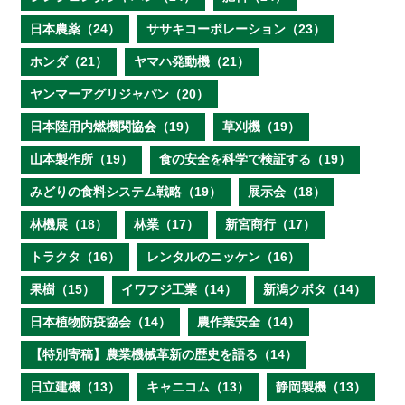
日本農薬（24）
ササキコーポレーション（23）
ホンダ（21）
ヤマハ発動機（21）
ヤンマーアグリジャパン（20）
日本陸用内燃機関協会（19）
草刈機（19）
山本製作所（19）
食の安全を科学で検証する（19）
みどりの食料システム戦略（19）
展示会（18）
林機展（18）
林業（17）
新宮商行（17）
トラクタ（16）
レンタルのニッケン（16）
果樹（15）
イワフジ工業（14）
新潟クボタ（14）
日本植物防疫協会（14）
農作業安全（14）
【特別寄稿】農業機械革新の歴史を語る（14）
日立建機（13）
キャニコム（13）
静岡製機（13）