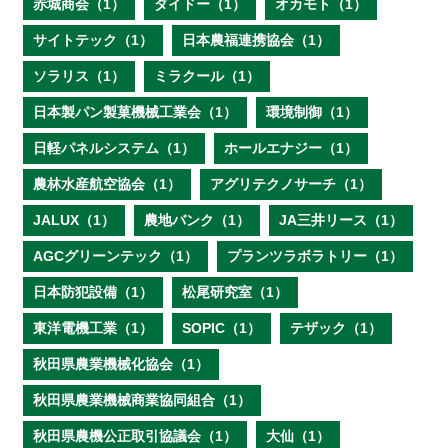
赤城商会（1）
ダイドー（1）
オカモト（1）
サイトテック（1）
日本農福連携協会（1）
ソラリス（1）
ミラクール（1）
日本製パン製菓機械工業会（1）
環境制御（1）
日軽パネルシステム（1）
ホールエナジー（1）
農林水産航空協会（1）
アグリテクノサーチ（1）
JALUX（1）
農地バンク（1）
JA三井リース（1）
AGCグリーンテック（1）
プランツラボラトリー（1）
日本防犯設備（1）
松尾研究室（1）
東洋電機工業（1）
SOPIC（1）
テザック（1）
秋田県農業機械化協会（1）
秋田県農業機械商業協同組合（1）
秋田県農機公正取引協議会（1）
大仙（1）