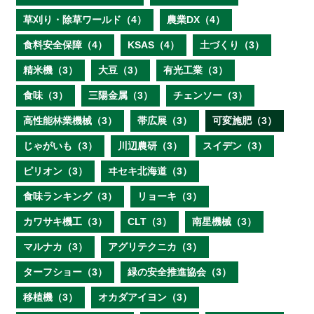
草刈り・除草ワールド（4）
農業DX（4）
食料安全保障（4）
KSAS（4）
土づくり（3）
精米機（3）
大豆（3）
有光工業（3）
食味（3）
三陽金属（3）
チェンソー（3）
高性能林業機械（3）
帯広展（3）
可変施肥（3）
じゃがいも（3）
川辺農研（3）
スイデン（3）
ピリオン（3）
ヰセキ北海道（3）
食味ランキング（3）
リョーキ（3）
カワサキ機工（3）
CLT（3）
南星機械（3）
マルナカ（3）
アグリテクニカ（3）
ターフショー（3）
緑の安全推進協会（3）
移植機（3）
オカダアイヨン（3）