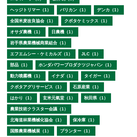
ヘッジトリマー（1）
バリカン（1）
デンカ（1）
全国米麦改良協会（1）
クボタケミックス（1）
オサダ農機（1）
日農機（1）
岩手県農業機械商業組合（1）
エフエムシー・ケミカルズ（1）
JLC（1）
部品（1）
ホンダパワープロダクツジャパン（1）
動力噴霧機（1）
イナダ（1）
タイガー（1）
クボタアグリサービス（1）
石原産業（1）
はかり（1）
玄米元氣堂（1）
秋田県（1）
農業技術クラスター会議（1）
北海道林業機械化協会（1）
保冷庫（1）
国際農業機械展（1）
プランター（1）