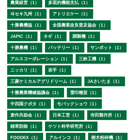
農業経営（1）
多面的機能支払（1）
ヰセキ九州（1）
アトリエケー（1）
十勝農機協（1）
全国農業改良普及協会（1）
JAPIC（1）
ネギ（1）
調製機（1）
十勝農機（1）
バッテリー（1）
サンポット（1）
アルスコーポレーション（1）
三鈴工機（1）
ニッカリ（1）
岩手（1）
三菱ケミカルアグリドリーム（1）
JAさいたま（1）
十勝農業機械協議会（1）
雪印種苗（1）
中四国クボタ（1）
モバックショウ（1）
麦作共励会（1）
日本工営（1）
寺田製作所（1）
雑草防除（1）
ケツト科学研究所（1）
FOODEX（1）
アルインコ（1）
樹木粉砕機（1）