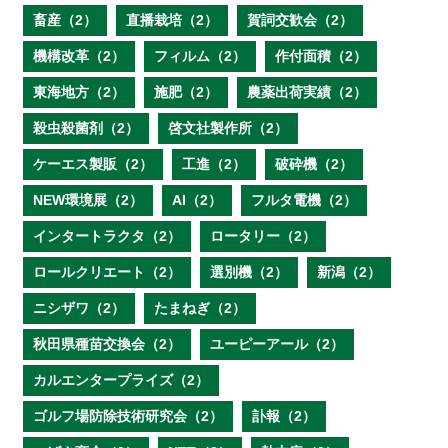
畜産（2）
直播栽培（2）
賀詞交歓会（2）
機構改革（2）
フィルム（2）
作付面積（2）
東海地方（2）
施肥（2）
農薬出荷実績（2）
殺虫殺菌剤（2）
啓文社製作所（2）
ケーエス製販（2）
工進（2）
破砕機（2）
NEW環境展（2）
AI（2）
フルタ電機（2）
インタートラクタ（2）
ロータリー（2）
ロールクリエート（2）
選別機（2）
新潟（2）
ニシザワ（2）
たまねぎ（2）
秋田県種苗交換会（2）
ユーピーアール（2）
カルエンタープライズ（2）
ゴルフ場防除技術研究会（2）
訃報（2）