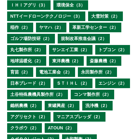
ＩＨＩアグリ（3）
環境保全（3）
NTTイードローンテクノロジー（3）
大雪対策（2）
稲作（2）
ヤマハ（2）
革新工学センター（2）
ゴルフ場防技研（2）
規制改革推進会議（2）
丸七製作所（2）
サンエイ工業（2）
トプコン（2）
地球温暖化（2）
東洋農機（2）
斎藤農機（2）
育苗（2）
電池工業会（2）
永田製作所（2）
日本ブレード（2）
ＳＴＩＨＬ（2）
エンジン（2）
土谷特殊農機具製作所（2）
コンマ製作所（2）
鋤柄農機（2）
東罐興産（2）
洗浄機（2）
アグリセクト（2）
マニアスプレッダ（2）
クラボウ（2）
ATOUN（2）