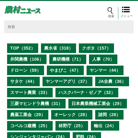
メニュー
TOP（352）
農水省（318）
クボタ（157）
井関農機（106）
農研機構（71）
人事（70）
ドローン（59）
やまびこ（47）
ヤンマー（44）
サタケ（44）
ヤンマーアグリ（37）
JA全農（36）
スマート農業（33）
ハスクバーナ・ゼノア（32）
三菱マヒンドラ農機（31）
日本農業機械工業会（29）
農薬工業会（29）
オーレック（28）
諸岡（28）
コベルコ建機（25）
林野庁（25）
輸出（24）
シンジェンタジャパン（24）
肥料（24）