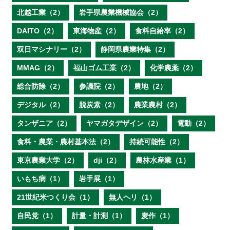
北越工業（2）
岩手県農業機械協会（2）
DAITO（2）
東海物産（2）
食料自給率（2）
双日マシナリー（2）
静岡県農業特集（2）
MMAG（2）
福山ゴム工業（2）
化学農薬（2）
総合防除（2）
参議院（2）
農地（2）
デジタル（2）
脱炭素（2）
農業農村（2）
タンザニア（2）
ヤマガタデザイン（2）
電動（2）
食料・農業・農村基本法（2）
持続可能性（2）
東京農業大学（2）
dji（2）
農林水産業（1）
いもち病（1）
岩手展（1）
21世紀米つくり会（1）
無人ヘリ（1）
自民党（1）
計量・計測（1）
麦作（1）