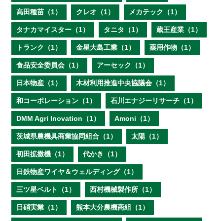
高田種苗（1）
クレオ（1）
メカテック（1）
タナカマイスター（1）
タニタ（1）
蔵王産業（1）
トランク（1）
金星大島工業（1）
薬用作物（1）
食品安全委員会（1）
アーセック（1）
日本物産（1）
木材利用推進中央協議会（1）
和コーポレーション（1）
石川エナジーリサーチ（1）
DMM Agri Inovation（1）
Amoni（1）
茨城県農機具商業協同組合（1）
太陽（1）
初田拡撒機（1）
代かき（1）
日鉄物産ワイヤ＆ウェルディング（1）
三ツ星ベルト（1）
西村機械製作所（1）
日硝実業（1）
熊本大分農機商組（1）