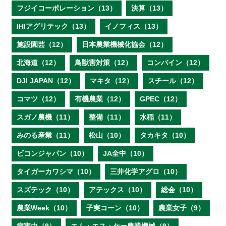
フジイコーポレーション（13）
決算（13）
IHIアグリテック（13）
イノフィス（13）
施設園芸（12）
日本農業機械化協会（12）
北海道（12）
鳥獣害対策（12）
コンバイン（12）
DJI JAPAN（12）
マキタ（12）
スチール（12）
コマツ（12）
有機農業（12）
GPEC（12）
スガノ農機（11）
整備（11）
水稲（11）
みのる産業（11）
松山（10）
タカキタ（10）
ビコンジャパン（10）
JA全中（10）
タイガーカワシマ（10）
三井化学アグロ（10）
スズテック（10）
アテックス（10）
総会（10）
農業Week（10）
子実コーン（10）
農業女子（9）