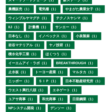
スマートフードチェーン（1）
薪ストーブ（1）
農機販売（1）
電気柵（1）
やまがた農業女子（1）
ウィンブルヤマグチ（1）
テクノスヤシマ（1）
IIJ（1）
計量機（1）
サンエー（1）
日本なし（1）
イノベックス（1）
小泉製麻（1）
岩谷マテリアル（1）
ヤノ技研（1）
積水化学工業（1）
ほくつう（1）
イーエムアイ・ラボ（1）
BREAKTHROUGH（1）
止水板（1）
トーヨー産業（1）
マルタカ（1）
ニッポー（1）
ＳＩＰ（1）
日本不動産研究所（1）
ウエスト興行八頭（1）
エネゲート（1）
ユアサ商事（1）
和光商事（1）
日亜鋼業（1）
NPシステム開発（1）
デンソー（1）