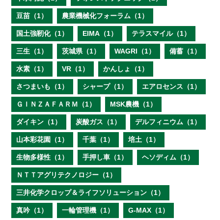
豆苗（1）
農業機械化フォーラム（1）
国土強靭化（1）
EIMA（1）
テラスマイル（1）
三生（1）
茨城県（1）
WAGRI（1）
備蓄（1）
水素（1）
VR（1）
かんしょ（1）
さつまいも（1）
シャープ（1）
エアロセンス（1）
ＧＩＮＺＡＦＡＲＭ（1）
MSK農機（1）
ダイキン（1）
炭酸ガス（1）
デルフィニウム（1）
山本彩花園（1）
千葉（1）
培土（1）
生物多様性（1）
手押し車（1）
ヘソディム（1）
ＮＴＴアグリテクノロジー（1）
三井化学クロップ＆ライフソリューション（1）
真吟（1）
一輪管理機（1）
G-MAX（1）