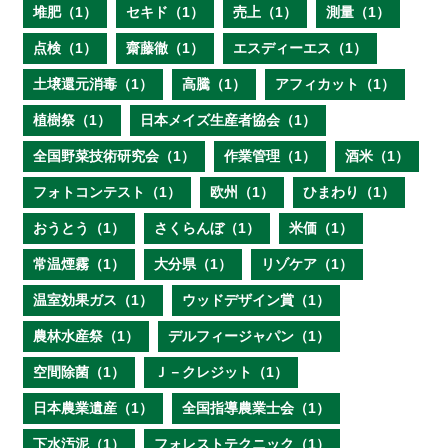
堆肥（1）
セキド（1）
売上（1）
測量（1）
点検（1）
齋藤徹（1）
エスディーエス（1）
土壌還元消毒（1）
高騰（1）
アフィカット（1）
植樹祭（1）
日本メイズ生産者協会（1）
全国野菜技術研究会（1）
作業管理（1）
酒米（1）
フォトコンテスト（1）
欧州（1）
ひまわり（1）
おうとう（1）
さくらんぼ（1）
米価（1）
常温煙霧（1）
大分県（1）
リゾケア（1）
温室効果ガス（1）
ウッドデザイン賞（1）
農林水産祭（1）
デルフィージャパン（1）
空間除菌（1）
Ｊ－クレジット（1）
日本農業遺産（1）
全国指導農業士会（1）
下水汚泥（1）
フォレストテクニック（1）