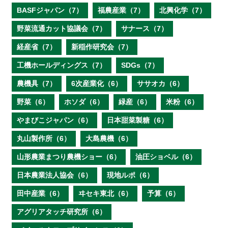
BASFジャパン（7）
福農産業（7）
北興化学（7）
野菜流通カット協議会（7）
サナース（7）
経産省（7）
新稲作研究会（7）
工機ホールディングス（7）
SDGs（7）
農機具（7）
6次産業化（6）
ササオカ（6）
野菜（6）
ホソダ（6）
緑産（6）
米粉（6）
やまびこジャパン（6）
日本甜菜製糖（6）
丸山製作所（6）
大島農機（6）
山形農業まつり農機ショー（6）
油圧ショベル（6）
日本農業法人協会（6）
現地ルポ（6）
田中産業（6）
ヰセキ東北（6）
予算（6）
アグリアタッチ研究所（6）