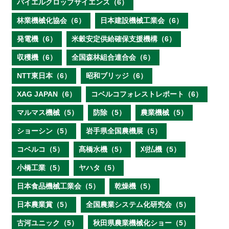
バイエルクロップサイエンス（6）
林業機械化協会（6）
日本建設機械工業会（6）
発電機（6）
米穀安定供給確保支援機構（6）
収穫機（6）
全国森林組合連合会（6）
NTT東日本（6）
昭和ブリッジ（6）
XAG JAPAN（6）
コベルコフォレストレポート（6）
マルマス機械（5）
防除（5）
農業機械（5）
ショーシン（5）
岩手県全国農機展（5）
コベルコ（5）
髙橋水機（5）
刈払機（5）
小橋工業（5）
ヤハタ（5）
日本食品機械工業会（5）
乾燥機（5）
日本農業賞（5）
全国農業システム化研究会（5）
古河ユニック（5）
秋田県農業機械化ショー（5）