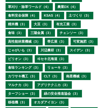
草刈り・除草ワールド（4）
農業DX（4）
食料安全保障（4）
KSAS（4）
土づくり（3）
精米機（3）
大豆（3）
有光工業（3）
食味（3）
三陽金属（3）
チェンソー（3）
高性能林業機械（3）
帯広展（3）
可変施肥（3）
じゃがいも（3）
川辺農研（3）
スイデン（3）
ピリオン（3）
ヰセキ北海道（3）
食味ランキング（3）
リョーキ（3）
カワサキ機工（3）
CLT（3）
南星機械（3）
マルナカ（3）
アグリテクニカ（3）
ターフショー（3）
緑の安全推進協会（3）
移植機（3）
オカダアイヨン（3）