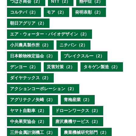
つばさ商会（2）
NTT（2）
熱中症（2）
コルテバ（2）
モア（2）
発明表彰（2）
朝日アグリア（2）
エア・ウォーター・バイオデザイン（2）
小川農具製作所（2）
ニチバン（2）
日本穀物検定協会（2）
ブレイクスルー（2）
デンヨー（2）
災害対策（2）
タキゲン製造（2）
ダイヤテックス（2）
アクションコーポレーション（2）
アグリテクノ矢崎（2）
青梅産業（2）
ヤマト自動車（2）
ドローンワークス（2）
中央果実協会（2）
唐沢農機サービス（2）
三井金属計測機工（2）
農業機械研究部門（2）