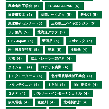
農業食料工学会（5）
FOOMA JAPAN（5）
日農機製工（5）
福岡九州クボタ（5）
殺虫剤（5）
東北農研センター（5）
三菱重工メイキエンジン（5）
フジ鋼業（5）
北海道クボタ（5）
ETG Japan（5）
新商品（5）
ロボテック（5）
岩手県農業特集（5）
農薬（5）
播種機（4）
大橋（4）
冨士トレーラー製作所（4）
タイショー（4）
ロボット農機（4）
トミタモータース（4）
北海道農業機械工業会（4）
マルマテクニカ（4）
ＩＰＭ（4）
岡山農栄社（4）
ＧＡＰ（4）
パルサー・インターナショナル（4）
伊東電機（4）
殺菌剤（4）
北村製作所（4）