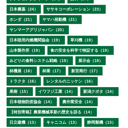
日本農薬（24）
ササキコーポレーション（23）
ホンダ（21）
ヤマハ発動機（21）
ヤンマーアグリジャパン（20）
日本陸用内燃機関協会（19）
草刈機（19）
山本製作所（19）
食の安全を科学で検証する（19）
みどりの食料システム戦略（19）
展示会（18）
林機展（18）
林業（17）
新宮商行（17）
トラクタ（16）
レンタルのニッケン（16）
果樹（15）
イワフジ工業（14）
新潟クボタ（14）
日本植物防疫協会（14）
農作業安全（14）
【特別寄稿】農業機械革新の歴史を語る（14）
日立建機（13）
キャニコム（13）
静岡製機（13）