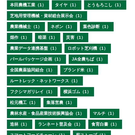
本田農機工業（1）
タイヤ（1）
とうもろこし（1）
芝地用管理機械・資材総合展示会（1）
農業機械士（1）
ネポン（1）
葉色診断（1）
畑作（1）
暗渠（1）
災害（1）
農業データ連携基盤（1）
ロボット芝刈機（1）
パールパッケージ企画（1）
JA全農ちば（1）
全国農薬協同組合（1）
ブランド米（1）
ルートレック・ネットワークス（1）
フクシマガリレイ（1）
横浜ゴム（1）
松元機工（1）
集落営農（1）
農林水産・食品産業技術振興協会（1）
マルチ（1）
造林（1）
ランネート普及会（1）
食育白書（1）