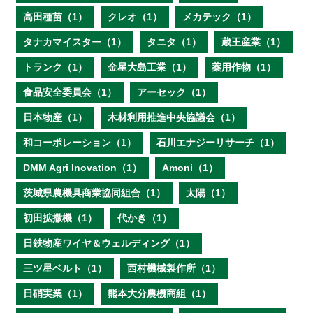
高田種苗（1）
クレオ（1）
メカテック（1）
タナカマイスター（1）
タニタ（1）
蔵王産業（1）
トランク（1）
金星大島工業（1）
薬用作物（1）
食品安全委員会（1）
アーセック（1）
日本物産（1）
木材利用推進中央協議会（1）
和コーポレーション（1）
石川エナジーリサーチ（1）
DMM Agri Inovation（1）
Amoni（1）
茨城県農機具商業協同組合（1）
太陽（1）
初田拡撒機（1）
代かき（1）
日鉄物産ワイヤ＆ウェルディング（1）
三ツ星ベルト（1）
西村機械製作所（1）
日硝実業（1）
熊本大分農機商組（1）