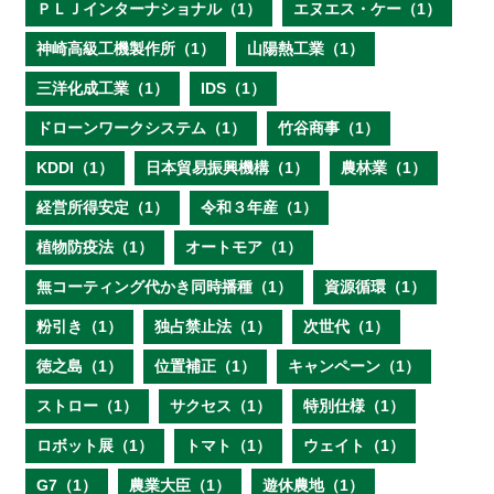
ＰＬＪインターナショナル（1）
エヌエス・ケー（1）
神崎高級工機製作所（1）
山陽熱工業（1）
三洋化成工業（1）
IDS（1）
ドローンワークシステム（1）
竹谷商事（1）
KDDI（1）
日本貿易振興機構（1）
農林業（1）
経営所得安定（1）
令和３年産（1）
植物防疫法（1）
オートモア（1）
無コーティング代かき同時播種（1）
資源循環（1）
粉引き（1）
独占禁止法（1）
次世代（1）
徳之島（1）
位置補正（1）
キャンペーン（1）
ストロー（1）
サクセス（1）
特別仕様（1）
ロボット展（1）
トマト（1）
ウェイト（1）
G7（1）
農業大臣（1）
遊休農地（1）