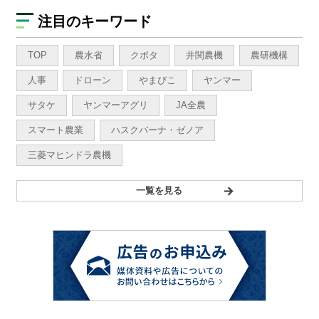
注目のキーワード
TOP
農水省
クボタ
井関農機
農研機構
人事
ドローン
やまびこ
ヤンマー
サタケ
ヤンマーアグリ
JA全農
スマート農業
ハスクバーナ・ゼノア
三菱マヒンドラ農機
一覧を見る