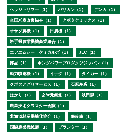
ヘッジトリマー（1）
バリカン（1）
デンカ（1）
全国米麦改良協会（1）
クボタケミックス（1）
オサダ農機（1）
日農機（1）
岩手県農業機械商業組合（1）
エフエムシー・ケミカルズ（1）
JLC（1）
部品（1）
ホンダパワープロダクツジャパン（1）
動力噴霧機（1）
イナダ（1）
タイガー（1）
クボタアグリサービス（1）
石原産業（1）
はかり（1）
玄米元氣堂（1）
秋田県（1）
農業技術クラスター会議（1）
北海道林業機械化協会（1）
保冷庫（1）
国際農業機械展（1）
プランター（1）