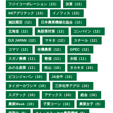
フジイコーポレーション（13）
決算（13）
IHIアグリテック（13）
イノフィス（13）
施設園芸（12）
日本農業機械化協会（12）
北海道（12）
鳥獣害対策（12）
コンバイン（12）
DJI JAPAN（12）
マキタ（12）
スチール（12）
コマツ（12）
有機農業（12）
GPEC（12）
スガノ農機（11）
整備（11）
水稲（11）
みのる産業（11）
松山（10）
タカキタ（10）
ビコンジャパン（10）
JA全中（10）
タイガーカワシマ（10）
三井化学アグロ（10）
スズテック（10）
アテックス（10）
総会（10）
農業Week（10）
子実コーン（10）
農業女子（9）