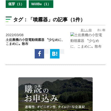
催芽（1）
WillBe（1）
タグ：
「噴霧器」
の記事（1件）
新しい順
古い順
2022/03/08
土佐農機の小型電動噴霧器 〝少なめに、
こまめに〟散布