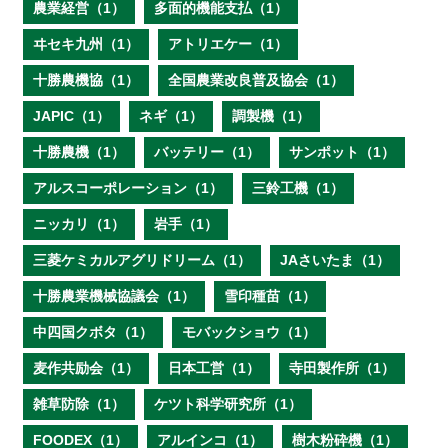
農業経営（1）
多面的機能支払（1）
ヰセキ九州（1）
アトリエケー（1）
十勝農機協（1）
全国農業改良普及協会（1）
JAPIC（1）
ネギ（1）
調製機（1）
十勝農機（1）
バッテリー（1）
サンポット（1）
アルスコーポレーション（1）
三鈴工機（1）
ニッカリ（1）
岩手（1）
三菱ケミカルアグリドリーム（1）
JAさいたま（1）
十勝農業機械協議会（1）
雪印種苗（1）
中四国クボタ（1）
モバックショウ（1）
麦作共励会（1）
日本工営（1）
寺田製作所（1）
雑草防除（1）
ケツト科学研究所（1）
FOODEX（1）
アルインコ（1）
樹木粉砕機（1）