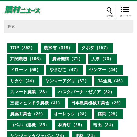
メニュー
TOP（352）
農水省（318）
クボタ（157）
井関農機（106）
農研機構（71）
人事（70）
ドローン（59）
やまびこ（47）
ヤンマー（44）
サタケ（44）
ヤンマーアグリ（37）
JA全農（36）
スマート農業（33）
ハスクバーナ・ゼノア（32）
三菱マヒンドラ農機（31）
日本農業機械工業会（29）
農薬工業会（29）
オーレック（28）
諸岡（28）
コベルコ建機（25）
林野庁（25）
輸出（24）
シンジェンタジャパン（24）
肥料（24）