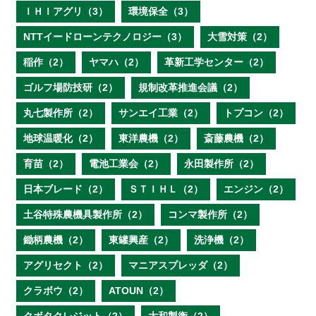
ＩＨＩアグリ（3）
環境保全（3）
NTTイードローンテクノロジー（3）
大雪対策（2）
稲作（2）
ヤマハ（2）
革新工学センター（2）
ゴルフ場防技研（2）
規制改革推進会議（2）
丸七製作所（2）
サンエイ工業（2）
トプコン（2）
地球温暖化（2）
東洋農機（2）
斎藤農機（2）
育苗（2）
電池工業会（2）
永田製作所（2）
日本ブレード（2）
ＳＴＩＨＬ（2）
エンジン（2）
土谷特殊農機具製作所（2）
コンマ製作所（2）
鋤柄農機（2）
東罐興産（2）
洗浄機（2）
アグリセクト（2）
マニアスプレッダ（2）
クラボウ（2）
ATOUN（2）