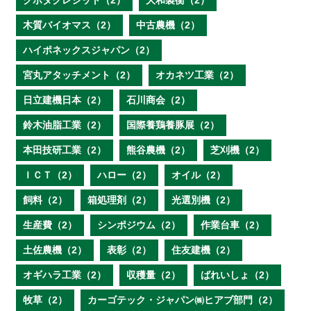
クボタクレジット（2）
大和製衡（2）
木質バイオマス（2）
中古農機（2）
ハイポネックスジャパン（2）
宮丸アタッチメント（2）
オカネツ工業（2）
日立建機日本（2）
石川商会（2）
鈴木油脂工業（2）
国際養鶏養豚展（2）
本田技研工業（2）
熊谷農機（2）
芝刈機（2）
ＩＣＴ（2）
ハロー（2）
オイル（2）
飼料（2）
箱処理剤（2）
光選別機（2）
生産費（2）
シンポジウム（2）
作業台車（2）
土佐農機（2）
表彰（2）
住友建機（2）
オギハラ工業（2）
収穫量（2）
ばれいしょ（2）
牧草（2）
カーゴテック・ジャパン㈱ヒアブ部門（2）