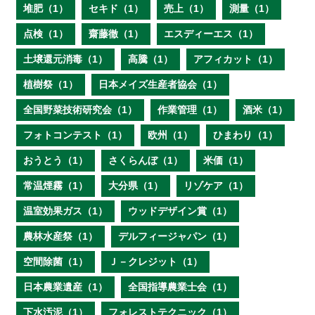
堆肥（1）
セキド（1）
売上（1）
測量（1）
点検（1）
齋藤徹（1）
エスディーエス（1）
土壌還元消毒（1）
高騰（1）
アフィカット（1）
植樹祭（1）
日本メイズ生産者協会（1）
全国野菜技術研究会（1）
作業管理（1）
酒米（1）
フォトコンテスト（1）
欧州（1）
ひまわり（1）
おうとう（1）
さくらんぼ（1）
米価（1）
常温煙霧（1）
大分県（1）
リゾケア（1）
温室効果ガス（1）
ウッドデザイン賞（1）
農林水産祭（1）
デルフィージャパン（1）
空間除菌（1）
Ｊ－クレジット（1）
日本農業遺産（1）
全国指導農業士会（1）
下水汚泥（1）
フォレストテクニック（1）