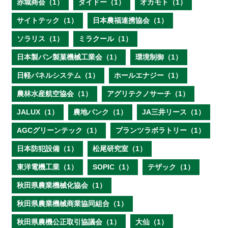
赤城商会（1）
ダイドー（1）
オカモト（1）
サイトテック（1）
日本農福連携協会（1）
ソラリス（1）
ミラクール（1）
日本製パン製菓機械工業会（1）
環境制御（1）
日軽パネルシステム（1）
ホールエナジー（1）
農林水産航空協会（1）
アグリテクノサーチ（1）
JALUX（1）
農地バンク（1）
JA三井リース（1）
AGCグリーンテック（1）
プランツラボラトリー（1）
日本防犯設備（1）
松尾研究室（1）
東洋電機工業（1）
SOPIC（1）
テザック（1）
秋田県農業機械化協会（1）
秋田県農業機械商業協同組合（1）
秋田県農機公正取引協議会（1）
大仙（1）