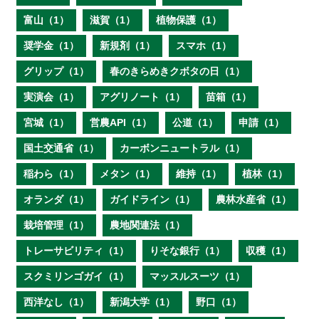
富山（1）
滋賀（1）
植物保護（1）
奨学金（1）
新規剤（1）
スマホ（1）
グリップ（1）
春のきらめきクボタの日（1）
実演会（1）
アグリノート（1）
苗箱（1）
宮城（1）
営農API（1）
公道（1）
申請（1）
国土交通省（1）
カーボンニュートラル（1）
稲わら（1）
メタン（1）
維持（1）
植林（1）
オランダ（1）
ガイドライン（1）
農林水産省（1）
栽培管理（1）
農地関連法（1）
トレーサビリティ（1）
りそな銀行（1）
収穫（1）
スクミリンゴガイ（1）
マッスルスーツ（1）
西洋なし（1）
新潟大学（1）
野口（1）