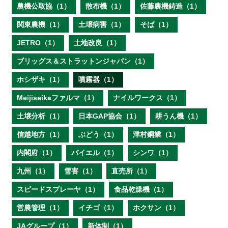
農機公取協（1）
散布機（1）
佐藤農機鋳造（1）
関東農機（1）
土壌病害（1）
そば（1）
JETRO（1）
土地改良（1）
ブリッグス＆ストラットンジャパン（1）
ホシザキ（1）
噴霧器（1）
Meijiseikaファルマ（1）
ナイルワークス（1）
土壌分析（1）
日本GAP協会（1）
耕うん機（1）
信越地方（1）
ぶどう（1）
津村鋼業（1）
内閣府（1）
バイエル（1）
シンワ（1）
九州（1）
雪害（1）
直売所（1）
スピードスプレーヤ（1）
食品乾燥機（1）
営農管理（1）
イチゴ（1）
ホクサン（1）
JAグループ（1）
新体制（1）