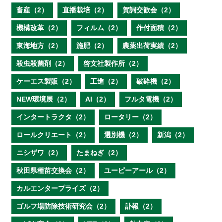
畜産（2）
直播栽培（2）
賀詞交歓会（2）
機構改革（2）
フィルム（2）
作付面積（2）
東海地方（2）
施肥（2）
農薬出荷実績（2）
殺虫殺菌剤（2）
啓文社製作所（2）
ケーエス製販（2）
工進（2）
破砕機（2）
NEW環境展（2）
AI（2）
フルタ電機（2）
インタートラクタ（2）
ロータリー（2）
ロールクリエート（2）
選別機（2）
新潟（2）
ニシザワ（2）
たまねぎ（2）
秋田県種苗交換会（2）
ユーピーアール（2）
カルエンタープライズ（2）
ゴルフ場防除技術研究会（2）
訃報（2）