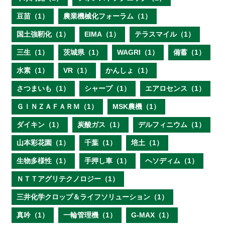
豆苗（1）
農業機械化フォーラム（1）
国土強靭化（1）
EIMA（1）
テラスマイル（1）
三生（1）
茨城県（1）
WAGRI（1）
備蓄（1）
水素（1）
VR（1）
かんしょ（1）
さつまいも（1）
シャープ（1）
エアロセンス（1）
ＧＩＮＺＡＦＡＲＭ（1）
MSK農機（1）
ダイキン（1）
炭酸ガス（1）
デルフィニウム（1）
山本彩花園（1）
千葉（1）
培土（1）
生物多様性（1）
手押し車（1）
ヘソディム（1）
ＮＴＴアグリテクノロジー（1）
三井化学クロップ＆ライフソリューション（1）
真吟（1）
一輪管理機（1）
G-MAX（1）