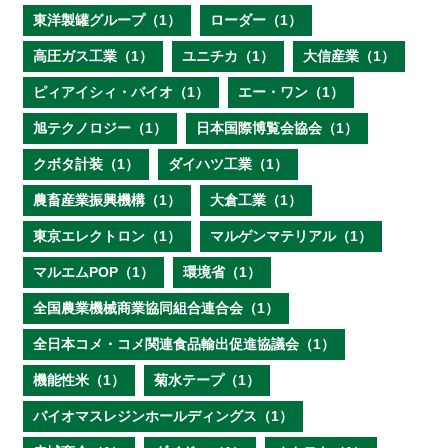
東洋製罐グループ（1）
ローダー（1）
高圧ガス工業（1）
ユニチカ（1）
大信産業（1）
ピィアイシィ・バイオ（1）
エー・ワン（1）
旭テクノロジー（1）
日本国際博覧会協会（1）
クボタ計装（1）
ダイハツ工業（1）
農畜産業振興機構（1）
大倉工業（1）
東京エレクトロン（1）
マルゲンマテリアル（1）
マルエムPOP（1）
環境省（1）
全国農業機械商業協同組合連合会（1）
全日本コメ・コメ関連食品輸出促進協議会（1）
機能性米（1）
菊水テープ（1）
バイオマスレジンホールディングス（1）