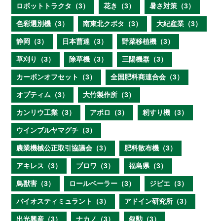
ロボットトラクタ（3）
花き（3）
暑さ対策（3）
色彩選別機（3）
南東北クボタ（3）
大紀産業（3）
静岡（3）
日本曹達（3）
野菜移植機（3）
草刈り（3）
除草機（3）
三陽機器（3）
カーボンオフセット（3）
全国肥料商連合会（3）
オプティム（3）
大竹製作所（3）
カンリウ工業（3）
アポロ（3）
籾すり機（3）
ウインブルヤマグチ（3）
農業機械公正取引協議会（3）
肥料散布機（3）
アキレス（3）
ブロワ（3）
福島県（3）
鳥獣害（3）
ロールベーラー（3）
ジビエ（3）
バイオスティミュラント（3）
アドイン研究所（3）
出光興産（3）
ナカノ（3）
叙勲（3）