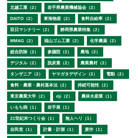
北越工業（2）
岩手県農業機械協会（2）
DAITO（2）
東海物産（2）
食料自給率（2）
双日マシナリー（2）
静岡県農業特集（2）
MMAG（2）
福山ゴム工業（2）
化学農薬（2）
総合防除（2）
参議院（2）
農地（2）
デジタル（2）
脱炭素（2）
農業農村（2）
タンザニア（2）
ヤマガタデザイン（2）
電動（2）
食料・農業・農村基本法（2）
持続可能性（2）
東京農業大学（2）
dji（2）
農林水産業（1）
いもち病（1）
岩手展（1）
21世紀米つくり会（1）
無人ヘリ（1）
自民党（1）
計量・計測（1）
麦作（1）