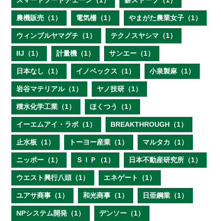
スマートフードチェーン（1）
薪ストーブ（1）
農機販売（1）
電気柵（1）
やまがた農業女子（1）
ウィンブルヤマグチ（1）
テクノスヤシマ（1）
IIJ（1）
計量機（1）
サンエー（1）
日本なし（1）
イノベックス（1）
小泉製麻（1）
岩谷マテリアル（1）
ヤノ技研（1）
積水化学工業（1）
ほくつう（1）
イーエムアイ・ラボ（1）
BREAKTHROUGH（1）
止水板（1）
トーヨー産業（1）
マルタカ（1）
ニッポー（1）
ＳＩＰ（1）
日本不動産研究所（1）
ウエスト興行八頭（1）
エネゲート（1）
ユアサ商事（1）
和光商事（1）
日亜鋼業（1）
NPシステム開発（1）
デンソー（1）