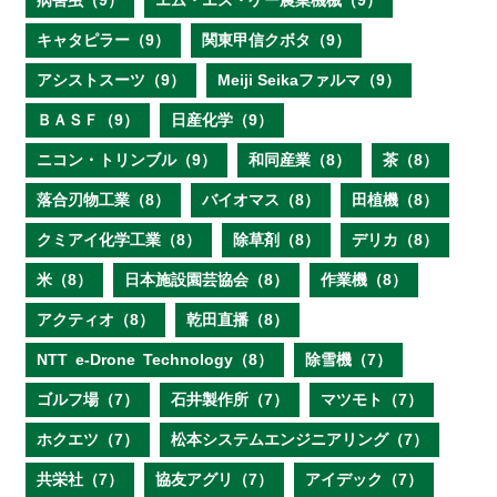
病害虫（9）
エム・エス・ケー農業機械（9）
キャタピラー（9）
関東甲信クボタ（9）
アシストスーツ（9）
Meiji Seikaファルマ（9）
ＢＡＳＦ（9）
日産化学（9）
ニコン・トリンブル（9）
和同産業（8）
茶（8）
落合刃物工業（8）
バイオマス（8）
田植機（8）
クミアイ化学工業（8）
除草剤（8）
デリカ（8）
米（8）
日本施設園芸協会（8）
作業機（8）
アクティオ（8）
乾田直播（8）
NTT e‐Drone Technology（8）
除雪機（7）
ゴルフ場（7）
石井製作所（7）
マツモト（7）
ホクエツ（7）
松本システムエンジニアリング（7）
共栄社（7）
協友アグリ（7）
アイデック（7）