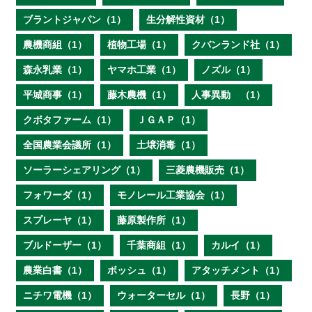
ブラントジャパン（1）
生分解性資材（1）
農機商組（1）
植物工場（1）
クバンランド社（1）
森永乳業（1）
ヤマホ工業（1）
ノズル（1）
平城商事（1）
藤木農機（1）
人事異動 （1）
クボタファーム（1）
ＪＧＡＰ（1）
全国農業会議所（1）
土壌消毒（1）
ソーラーシェアリング（1）
三菱農機販売（1）
フォワーダ（1）
モノレール工業協会（1）
スプレーヤ（1）
藤原製作所（1）
ブルドーザー（1）
千葉商組（1）
カルイ（1）
農業白書（1）
ボッシュ（1）
アタッチメント（1）
ニチワ電機（1）
ウォーターセル（1）
長野（1）