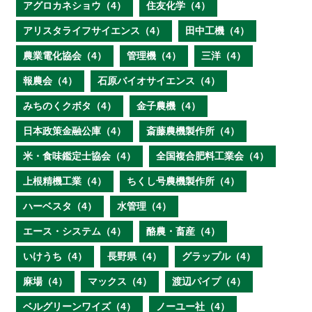
アグロカネショウ（4）
住友化学（4）
アリスタライフサイエンス（4）
田中工機（4）
農業電化協会（4）
管理機（4）
三洋（4）
報農会（4）
石原バイオサイエンス（4）
みちのくクボタ（4）
金子農機（4）
日本政策金融公庫（4）
斎藤農機製作所（4）
米・食味鑑定士協会（4）
全国複合肥料工業会（4）
上根精機工業（4）
ちくし号農機製作所（4）
ハーベスタ（4）
水管理（4）
エース・システム（4）
酪農・畜産（4）
いけうち（4）
長野県（4）
グラップル（4）
麻場（4）
マックス（4）
渡辺パイプ（4）
ベルグリーンワイズ（4）
ノーユー社（4）