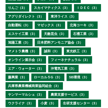
りんご（3）
スカイマティクス（3）
ＩＤＥＣ（3）
アグリダイレクト（3）
東洋ライス（3）
自動運転（3）
マゼックス（3）
北海コーキ（3）
エスケイ工業（3）
天敵昆虫（3）
石禮工業（3）
旭陽工業（3）
日本肥料アンモニア協会（3）
マメトラ農機（3）
誠和（3）
東光鉄工（3）
オンライン展示会（3）
フィーネナチュラル（3）
エア・ウォーター（3）
沖電気工業（3）
藤興業（3）
ローカル５G（3）
SB環境（3）
兵庫県農業機械商業協同組合（3）
ヤンマーマルシェ（3）
農業支援サービス（3）
ウクライナ（3）
小麦（3）
生研支援センター（3）