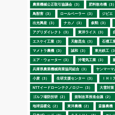
農業機械公正取引協議会（3）
肥料散布機（3
鳥獣害（3）
ロールベーラー（3）
ジビエ
出光興産（3）
ナカノ（3）
叙勲（3）
アグリダイレクト（3）
東洋ライス（3）
エスケイ工業（3）
天敵昆虫（3）
石禮工
マメトラ農機（3）
誠和（3）
東光鉄工（3
エア・ウォーター（3）
沖電気工業（3）
兵庫県農業機械商業協同組合（3）
ヤンマーマ
小麦（3）
生研支援センター（3）
ＩＨＩ
NTTイードローンテクノロジー（3）
大雪対策
ゴルフ場防技研（2）
規制改革推進会議（2）
地球温暖化（2）
東洋農機（2）
斎藤農機