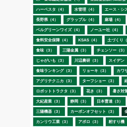
ハーベスタ（4）
水管理（4）
エース・シ
長野県（4）
グラップル（4）
麻場（4）
ベルグリーンワイズ（4）
ノーユー社（4）
食料安全保障（4）
KSAS（4）
土づくり（
食味（3）
三陽金属（3）
チェンソー（3）
じゃがいも（3）
川辺農研（3）
スイデン
食味ランキング（3）
リョーキ（3）
カワ
アグリテクニカ（3）
ターフショー（3）
ロボットトラクタ（3）
花き（3）
暑さ対
大紀産業（3）
静岡（3）
日本曹達（3）
三陽機器（3）
カーボンオフセット（3）
カンリウ工業（3）
アポロ（3）
籾すり機