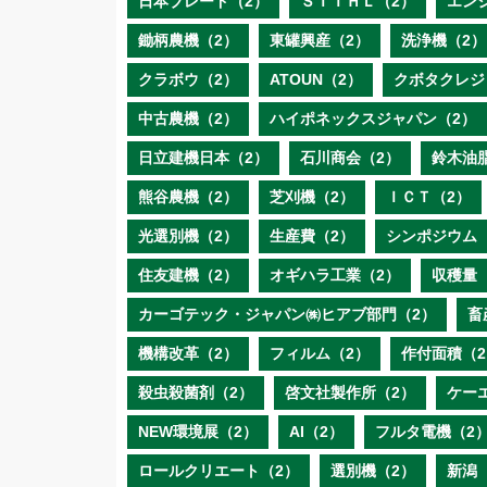
日本ブレード（2）
ＳＴＩＨＬ（2）
エン
鋤柄農機（2）
東罐興産（2）
洗浄機（2）
クラボウ（2）
ATOUN（2）
クボタクレジ
中古農機（2）
ハイポネックスジャパン（2）
日立建機日本（2）
石川商会（2）
鈴木油
熊谷農機（2）
芝刈機（2）
ＩＣＴ（2）
光選別機（2）
生産費（2）
シンポジウム
住友建機（2）
オギハラ工業（2）
収穫量
カーゴテック・ジャパン㈱ヒアブ部門（2）
畜
機構改革（2）
フィルム（2）
作付面積（2
殺虫殺菌剤（2）
啓文社製作所（2）
ケー
NEW環境展（2）
AI（2）
フルタ電機（2
ロールクリエート（2）
選別機（2）
新潟