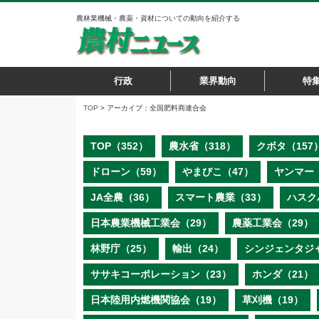
農林業機械・農薬・資材についての動向を紹介する
行政
業界動向
特
TOP
> アーカイブ：全国肥料商連合会
TOP（352）
農水省（318）
クボタ（157
ドローン（59）
やまびこ（47）
ヤンマー（
JA全農（36）
スマート農業（33）
ハスク
日本農業機械工業会（29）
農薬工業会（29）
林野庁（25）
輸出（24）
シンジェンタジ
ササキコーポレーション（23）
ホンダ（21）
日本陸用内燃機関協会（19）
草刈機（19）