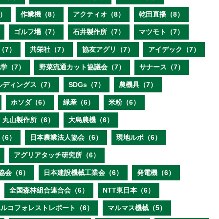
）
作業機（8）
アクティオ（8）
乾田直播（8）
ゴルフ場（7）
石井製作所（7）
マツモト（7）
（7）
共栄社（7）
協友アグリ（7）
アイデック（7）
学（7）
野菜流通カット協議会（7）
サナース（7）
ルディングス（7）
SDGs（7）
農機具（7）
ホソダ（6）
緑産（6）
米粉（6）
丸山製作所（6）
大島農機（6）
（6）
日本農業法人協会（6）
現地ルポ（6）
アグリアタッチ研究所（6）
協会（6）
日本建設機械工業会（6）
発電機（6）
全国森林組合連合会（6）
NTT東日本（6）
ベルコフォレストレポート（6）
マルマス機械（5）