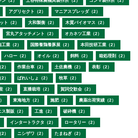
ジン（2）
土谷特殊農機具製作所（2）
コンマ製作所（2）
アグリセクト（2）
マニアスプレッダ（2）
ット（2）
大和製衡（2）
木質バイオマス（2）
宮丸アタッチメント（2）
オカネツ工業（2）
脂工業（2）
国際養鶏養豚展（2）
本田技研工業（2）
ハロー（2）
オイル（2）
飼料（2）
箱処理剤（2）
（2）
作業台車（2）
土佐農機（2）
表彰（2）
（2）
ばれいしょ（2）
牧草（2）
産（2）
直播栽培（2）
賀詞交歓会（2）
）
東海地方（2）
施肥（2）
農薬出荷実績（2）
エス製販（2）
工進（2）
破砕機（2）
）
インタートラクタ（2）
ロータリー（2）
（2）
ニシザワ（2）
たまねぎ（2）