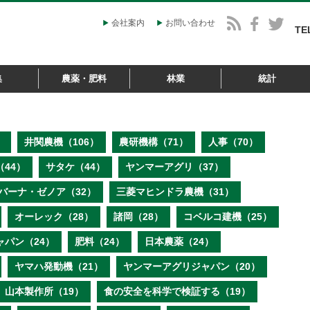
会社案内
お問い合わせ
TE
集
農薬・肥料
林業
統計
）
井関農機（106）
農研機構（71）
人事（70）
44）
サタケ（44）
ヤンマーアグリ（37）
バーナ・ゼノア（32）
三菱マヒンドラ農機（31）
オーレック（28）
諸岡（28）
コベルコ建機（25）
ャパン（24）
肥料（24）
日本農薬（24）
ヤマハ発動機（21）
ヤンマーアグリジャパン（20）
山本製作所（19）
食の安全を科学で検証する（19）