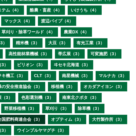
ステム（4）
酪農・畜産（4）
いけうち（4）
マックス（4）
渡辺パイプ（4）
草刈り・除草ワールド（4）
農業DX（4）
3）
精米機（3）
大豆（3）
有光工業（3）
高性能林業機械（3）
帯広展（3）
可変施肥（3）
（3）
ピリオン（3）
ヰセキ北海道（3）
サキ機工（3）
CLT（3）
南星機械（3）
マルナカ（3）
緑の安全推進協会（3）
移植機（3）
オカダアイヨン（3）
策（3）
色彩選別機（3）
南東北クボタ（3）
野菜移植機（3）
草刈り（3）
除草機（3）
全国肥料商連合会（3）
オプティム（3）
大竹製作所（3）
（3）
ウインブルヤマグチ（3）