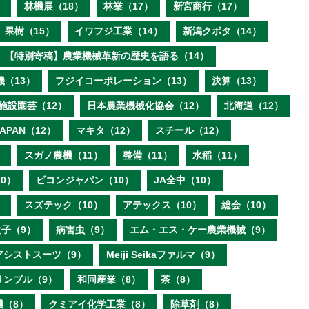
）
林機展（18）
林業（17）
新宮商行（17）
果樹（15）
イワフジ工業（14）
新潟クボタ（14）
【特別寄稿】農業機械革新の歴史を語る（14）
機（13）
フジイコーポレーション（13）
決算（13）
施設園芸（12）
日本農業機械化協会（12）
北海道（12）
 JAPAN（12）
マキタ（12）
スチール（12）
）
スガノ農機（11）
整備（11）
水稲（11）
0）
ビコンジャパン（10）
JA全中（10）
）
スズテック（10）
アテックス（10）
総会（10）
子（9）
病害虫（9）
エム・エス・ケー農業機械（9）
アシストスーツ（9）
Meiji Seikaファルマ（9）
リンブル（9）
和同産業（8）
茶（8）
機（8）
クミアイ化学工業（8）
除草剤（8）