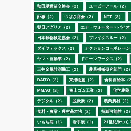
秋田県種苗交換会（2）
ユーピーアール（2）
訃報（2）
つばさ商会（2）
NTT（2）
朝日アグリア（2）
エア・ウォーター・バイオ
日本穀物検定協会（2）
ブレイクスルー（2）
ダイヤテックス（2）
アクションコーポレーシ
ヤマト自動車（2）
ドローンワークス（2）
三井金属計測機工（2）
農業機械研究部門（2
DAITO（2）
東海物産（2）
食料自給率（
MMAG（2）
福山ゴム工業（2）
化学農薬
デジタル（2）
脱炭素（2）
農業農村（2）
食料・農業・農村基本法（2）
持続可能性（2
いもち病（1）
岩手展（1）
21世紀米つく