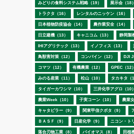
みどりの食料システム戦略（19）
展示会（18
トラクタ（16）
レンタルのニッケン（16）
日本植物防疫協会（14）
農作業安全（14）
日立建機（13）
キャニコム（13）
静岡製
IHIアグリテック（13）
イノフィス（13）
鳥獣害対策（12）
コンバイン（12）
DJI
コマツ（12）
有機農業（12）
GPEC（12
みのる産業（11）
松山（10）
タカキタ（1
タイガーカワシマ（10）
三井化学アグロ（10
農業Week（10）
子実コーン（10）
農業女
キャタピラー（9）
関東甲信クボタ（9）
ＢＡＳＦ（9）
日産化学（9）
ニコン・ト
落合刃物工業（8）
バイオマス（8）
田植