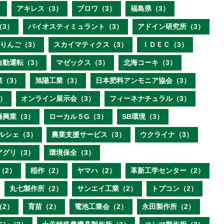
）
アキレス（3）
ブロワ（3）
福島県（3）
（3）
バイオスティミュラント（3）
アドイン研究所（3）
りんご（3）
スカイマティクス（3）
ＩＤＥＣ（3）
自動運転（3）
マゼックス（3）
北海コーキ（3）
業（3）
旭陽工業（3）
日本肥料アンモニア協会（3）
）
オンライン展示会（3）
フィーネナチュラル（3）
藤興業（3）
ローカル５G（3）
SB環境（3）
ルシェ（3）
農業支援サービス（3）
ウクライナ（3）
アグリ（3）
環境保全（3）
（2）
稲作（2）
ヤマハ（2）
革新工学センター（2）
丸七製作所（2）
サンエイ工業（2）
トプコン（2）
（2）
育苗（2）
電池工業会（2）
永田製作所（2）