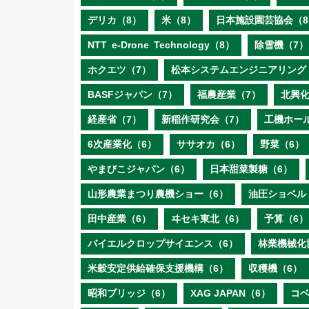
デリカ（8）
米（8）
日本施設園芸協会（8
NTT e‐Drone Technology（8）
除雪機（7）
ホクエツ（7）
松本システムエンジニアリング
BASFジャパン（7）
福農産業（7）
北興化
経産省（7）
新稲作研究会（7）
工機ホー
6次産業化（6）
ササオカ（6）
野菜（6）
やまびこジャパン（6）
日本甜菜製糖（6）
山形農業まつり農機ショー（6）
油圧ショベル
田中産業（6）
ヰセキ東北（6）
予算（6）
バイエルクロップサイエンス（6）
林業機械化
米穀安定供給確保支援機構（6）
収穫機（6）
昭和ブリッジ（6）
XAG JAPAN（6）
コ