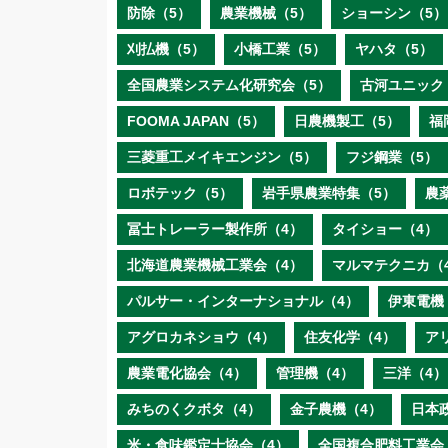
防除（5）
農業機械（5）
ショーシン（5）
刈払機（5）
小橋工業（5）
ヤハタ（5）
全国農業システム化研究会（5）
古河ユニック
FOOMA JAPAN（5）
日農機製工（5）
福
三菱重工メイキエンジン（5）
フジ鋼業（5）
ロボテック（5）
岩手県農業特集（5）
農
冨士トレーラー製作所（4）
タイショー（4）
北海道農業機械工業会（4）
マルマテクニカ（
パルサー・インターナショナル（4）
伊東電機
アグロカネショウ（4）
住友化学（4）
ア
農業電化協会（4）
管理機（4）
三洋（4）
みちのくクボタ（4）
金子農機（4）
日本
米・食味鑑定士協会（4）
全国複合肥料工業会