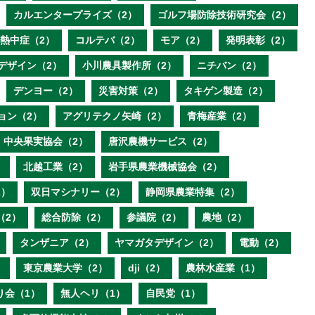
カルエンタープライズ（2）
ゴルフ場防除技術研究会（2）
熱中症（2）
コルテバ（2）
モア（2）
発明表彰（2）
デザイン（2）
小川農具製作所（2）
ニチバン（2）
デンヨー（2）
災害対策（2）
タキゲン製造（2）
ョン（2）
アグリテクノ矢崎（2）
青梅産業（2）
中央果実協会（2）
唐沢農機サービス（2）
）
北越工業（2）
岩手県農業機械協会（2）
2）
双日マシナリー（2）
静岡県農業特集（2）
（2）
総合防除（2）
参議院（2）
農地（2）
タンザニア（2）
ヤマガタデザイン（2）
電動（2）
）
東京農業大学（2）
dji（2）
農林水産業（1）
り会（1）
無人ヘリ（1）
自民党（1）