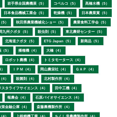
岩手県全国農機展（5）
コベルコ（5）
髙橋水機（5）
日本食品機械工業会（5）
乾燥機（5）
日本農業賞（5）
（5）
秋田県農業機械化ショー（5）
農業食料工学会（5）
岡九州クボタ（5）
殺虫剤（5）
東北農研センター（5）
北海道クボタ（5）
ETG Japan（5）
新商品（5）
薬（5）
播種機（4）
大橋（4）
ロボット農機（4）
トミタモータース（4）
4）
ＩＰＭ（4）
岡山農栄社（4）
ＧＡＰ（4）
（4）
殺菌剤（4）
北村製作所（4）
リスタライフサイエンス（4）
田中工機（4）
報農会（4）
石原バイオサイエンス（4）
政策金融公庫（4）
斎藤農機製作所（4）
（4）
上根精機工業（4）
ちくし号農機製作所（4）