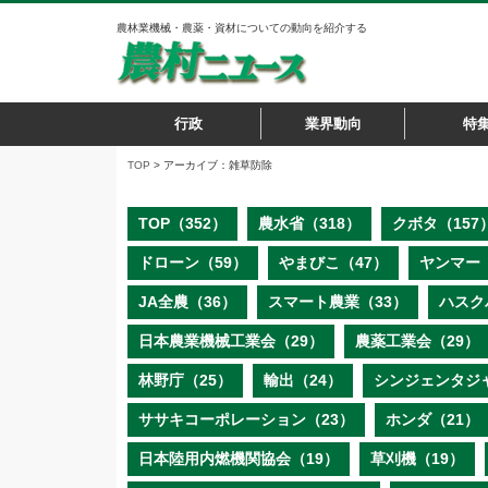
農林業機械・農薬・資材についての動向を紹介する
行政
業界動向
特
TOP
> アーカイブ：雑草防除
TOP（352）
農水省（318）
クボタ（157
ドローン（59）
やまびこ（47）
ヤンマー（
JA全農（36）
スマート農業（33）
ハスク
日本農業機械工業会（29）
農薬工業会（29）
林野庁（25）
輸出（24）
シンジェンタジ
ササキコーポレーション（23）
ホンダ（21）
日本陸用内燃機関協会（19）
草刈機（19）