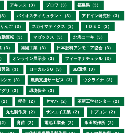
）
アキレス（3）
ブロワ（3）
福島県（3）
（3）
バイオスティミュラント（3）
アドイン研究所（3）
りんご（3）
スカイマティクス（3）
ＩＤＥＣ（3）
自動運転（3）
マゼックス（3）
北海コーキ（3）
業（3）
旭陽工業（3）
日本肥料アンモニア協会（3）
）
オンライン展示会（3）
フィーネナチュラル（3）
藤興業（3）
ローカル５G（3）
SB環境（3）
ルシェ（3）
農業支援サービス（3）
ウクライナ（3）
アグリ（3）
環境保全（3）
（2）
稲作（2）
ヤマハ（2）
革新工学センター（2）
丸七製作所（2）
サンエイ工業（2）
トプコン（2）
（2）
育苗（2）
電池工業会（2）
永田製作所（2）