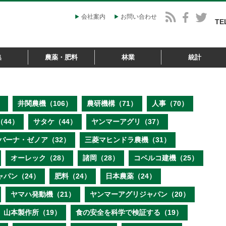
会社案内
お問い合わせ
TE
集
農薬・肥料
林業
統計
）
井関農機（106）
農研機構（71）
人事（70）
44）
サタケ（44）
ヤンマーアグリ（37）
バーナ・ゼノア（32）
三菱マヒンドラ農機（31）
オーレック（28）
諸岡（28）
コベルコ建機（25）
ャパン（24）
肥料（24）
日本農薬（24）
ヤマハ発動機（21）
ヤンマーアグリジャパン（20）
山本製作所（19）
食の安全を科学で検証する（19）