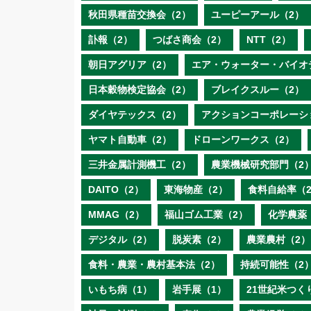
秋田県種苗交換会（2）
ユーピーアール（2）
訃報（2）
つばさ商会（2）
NTT（2）
朝日アグリア（2）
エア・ウォーター・バイオ
日本穀物検定協会（2）
ブレイクスルー（2）
ダイヤテックス（2）
アクションコーポレーシ
ヤマト自動車（2）
ドローンワークス（2）
三井金属計測機工（2）
農業機械研究部門（2
DAITO（2）
東海物産（2）
食料自給率（
MMAG（2）
福山ゴム工業（2）
化学農薬
デジタル（2）
脱炭素（2）
農業農村（2）
食料・農業・農村基本法（2）
持続可能性（2
いもち病（1）
岩手展（1）
21世紀米つく