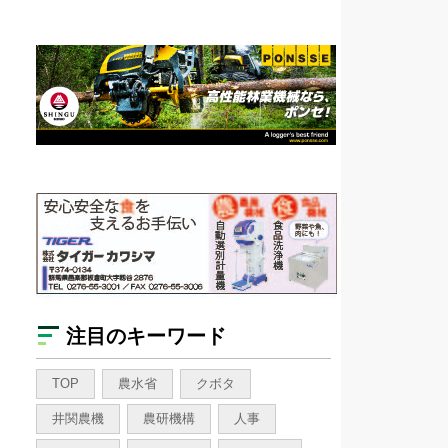
注目のキーワード
TOP
農水省
クボタ
井関農機
農研機構
人事