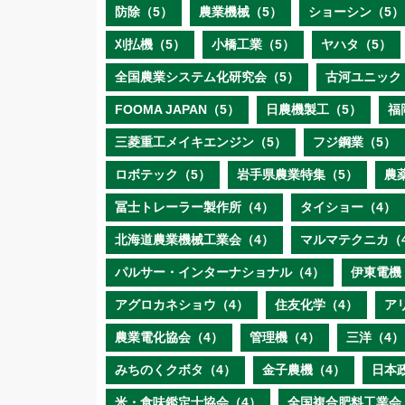
防除（5）
農業機械（5）
ショーシン（5）
刈払機（5）
小橋工業（5）
ヤハタ（5）
全国農業システム化研究会（5）
古河ユニック
FOOMA JAPAN（5）
日農機製工（5）
福
三菱重工メイキエンジン（5）
フジ鋼業（5）
ロボテック（5）
岩手県農業特集（5）
農
冨士トレーラー製作所（4）
タイショー（4）
北海道農業機械工業会（4）
マルマテクニカ（
パルサー・インターナショナル（4）
伊東電機
アグロカネショウ（4）
住友化学（4）
ア
農業電化協会（4）
管理機（4）
三洋（4）
みちのくクボタ（4）
金子農機（4）
日本
米・食味鑑定士協会（4）
全国複合肥料工業会