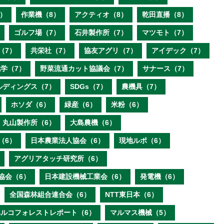
）
作業機（8）
アクティオ（8）
乾田直播（8）
ゴルフ場（7）
石井製作所（7）
マツモト（7）
（7）
共栄社（7）
協友アグリ（7）
アイデック（7）
学（7）
野菜流通カット協議会（7）
サナース（7）
ルディングス（7）
SDGs（7）
農機具（7）
ホソダ（6）
緑産（6）
米粉（6）
丸山製作所（6）
大島農機（6）
（6）
日本農業法人協会（6）
現地ルポ（6）
アグリアタッチ研究所（6）
協会（6）
日本建設機械工業会（6）
発電機（6）
全国森林組合連合会（6）
NTT東日本（6）
ベルコフォレストレポート（6）
マルマス機械（5）