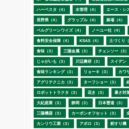
ハーベスタ（4）
水管理（4）
エース・シ
長野県（4）
グラップル（4）
麻場（4）
ベルグリーンワイズ（4）
ノーユー社（4）
食料安全保障（4）
KSAS（4）
土づくり（
食味（3）
三陽金属（3）
チェンソー（3）
じゃがいも（3）
川辺農研（3）
スイデン
食味ランキング（3）
リョーキ（3）
カワ
アグリテクニカ（3）
ターフショー（3）
ロボットトラクタ（3）
花き（3）
暑さ対
大紀産業（3）
静岡（3）
日本曹達（3）
三陽機器（3）
カーボンオフセット（3）
カンリウ工業（3）
アポロ（3）
籾すり機