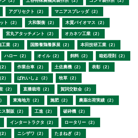
ジン（2）
土谷特殊農機具製作所（2）
コンマ製作所（2）
アグリセクト（2）
マニアスプレッダ（2）
ット（2）
大和製衡（2）
木質バイオマス（2）
宮丸アタッチメント（2）
オカネツ工業（2）
脂工業（2）
国際養鶏養豚展（2）
本田技研工業（2）
ハロー（2）
オイル（2）
飼料（2）
箱処理剤（2）
（2）
作業台車（2）
土佐農機（2）
表彰（2）
（2）
ばれいしょ（2）
牧草（2）
産（2）
直播栽培（2）
賀詞交歓会（2）
）
東海地方（2）
施肥（2）
農薬出荷実績（2）
エス製販（2）
工進（2）
破砕機（2）
）
インタートラクタ（2）
ロータリー（2）
（2）
ニシザワ（2）
たまねぎ（2）