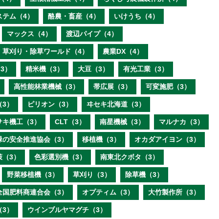
ステム（4）
酪農・畜産（4）
いけうち（4）
マックス（4）
渡辺パイプ（4）
草刈り・除草ワールド（4）
農業DX（4）
3）
精米機（3）
大豆（3）
有光工業（3）
高性能林業機械（3）
帯広展（3）
可変施肥（3）
（3）
ピリオン（3）
ヰセキ北海道（3）
サキ機工（3）
CLT（3）
南星機械（3）
マルナカ（3）
緑の安全推進協会（3）
移植機（3）
オカダアイヨン（3）
策（3）
色彩選別機（3）
南東北クボタ（3）
野菜移植機（3）
草刈り（3）
除草機（3）
全国肥料商連合会（3）
オプティム（3）
大竹製作所（3）
（3）
ウインブルヤマグチ（3）