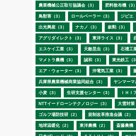
農業機械公正取引協議会（3）
肥料散布機（3
鳥獣害（3）
ロールベーラー（3）
ジビエ
出光興産（3）
ナカノ（3）
叙勲（3）
アグリダイレクト（3）
東洋ライス（3）
エスケイ工業（3）
天敵昆虫（3）
石禮工
マメトラ農機（3）
誠和（3）
東光鉄工（3
エア・ウォーター（3）
沖電気工業（3）
兵庫県農業機械商業協同組合（3）
ヤンマーマ
小麦（3）
生研支援センター（3）
ＩＨＩ
NTTイードローンテクノロジー（3）
大雪対策
ゴルフ場防技研（2）
規制改革推進会議（2）
地球温暖化（2）
東洋農機（2）
斎藤農機