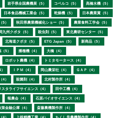
岩手県全国農機展（5）
コベルコ（5）
髙橋水機（5）
日本食品機械工業会（5）
乾燥機（5）
日本農業賞（5）
（5）
秋田県農業機械化ショー（5）
農業食料工学会（5）
岡九州クボタ（5）
殺虫剤（5）
東北農研センター（5）
北海道クボタ（5）
ETG Japan（5）
新商品（5）
薬（5）
播種機（4）
大橋（4）
ロボット農機（4）
トミタモータース（4）
4）
ＩＰＭ（4）
岡山農栄社（4）
ＧＡＰ（4）
（4）
殺菌剤（4）
北村製作所（4）
リスタライフサイエンス（4）
田中工機（4）
報農会（4）
石原バイオサイエンス（4）
政策金融公庫（4）
斎藤農機製作所（4）
（4）
上根精機工業（4）
ちくし号農機製作所（4）