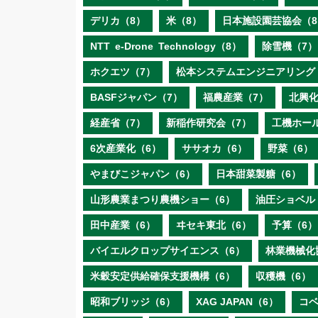
デリカ（8）
米（8）
日本施設園芸協会（8
NTT e‐Drone Technology（8）
除雪機（7）
ホクエツ（7）
松本システムエンジニアリング
BASFジャパン（7）
福農産業（7）
北興化
経産省（7）
新稲作研究会（7）
工機ホー
6次産業化（6）
ササオカ（6）
野菜（6）
やまびこジャパン（6）
日本甜菜製糖（6）
山形農業まつり農機ショー（6）
油圧ショベル
田中産業（6）
ヰセキ東北（6）
予算（6）
バイエルクロップサイエンス（6）
林業機械化
米穀安定供給確保支援機構（6）
収穫機（6）
昭和ブリッジ（6）
XAG JAPAN（6）
コ