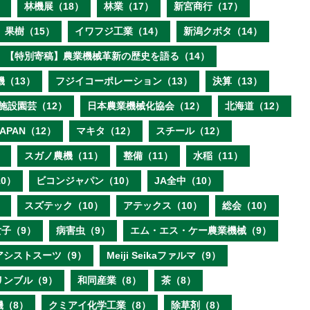
）
林機展（18）
林業（17）
新宮商行（17）
果樹（15）
イワフジ工業（14）
新潟クボタ（14）
【特別寄稿】農業機械革新の歴史を語る（14）
機（13）
フジイコーポレーション（13）
決算（13）
施設園芸（12）
日本農業機械化協会（12）
北海道（12）
 JAPAN（12）
マキタ（12）
スチール（12）
）
スガノ農機（11）
整備（11）
水稲（11）
0）
ビコンジャパン（10）
JA全中（10）
）
スズテック（10）
アテックス（10）
総会（10）
子（9）
病害虫（9）
エム・エス・ケー農業機械（9）
アシストスーツ（9）
Meiji Seikaファルマ（9）
リンブル（9）
和同産業（8）
茶（8）
機（8）
クミアイ化学工業（8）
除草剤（8）