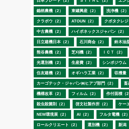
日本ブレード（2）
ＳＴＩＨＬ（2）
エン
鋤柄農機（2）
東罐興産（2）
洗浄機（2）
クラボウ（2）
ATOUN（2）
クボタクレジ
中古農機（2）
ハイポネックスジャパン（2）
日立建機日本（2）
石川商会（2）
鈴木油
熊谷農機（2）
芝刈機（2）
ＩＣＴ（2）
光選別機（2）
生産費（2）
シンポジウム
住友建機（2）
オギハラ工業（2）
収穫量
カーゴテック・ジャパン㈱ヒアブ部門（2）
畜
機構改革（2）
フィルム（2）
作付面積（2
殺虫殺菌剤（2）
啓文社製作所（2）
ケー
NEW環境展（2）
AI（2）
フルタ電機（2
ロールクリエート（2）
選別機（2）
新潟