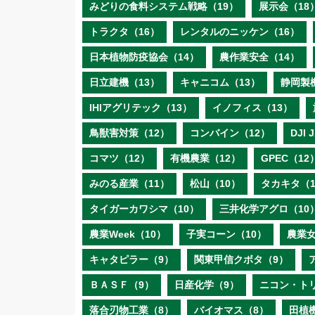
みどりの食料システム戦略（19）
展示会（18
トラクタ（16）
レンタルのニッケン（16）
日本植物防疫協会（14）
農作業安全（14）
日立建機（13）
キャニコム（13）
静岡製
IHIアグリテック（13）
イノフィス（13）
鳥獣害対策（12）
コンバイン（12）
DJI
コマツ（12）
有機農業（12）
GPEC（12
みのる産業（11）
松山（10）
タカキタ（1
タイガーカワシマ（10）
三井化学アグロ（10
農業Week（10）
子実コーン（10）
農業女
キャタピラー（9）
関東甲信クボタ（9）
ＢＡＳＦ（9）
日産化学（9）
ニコン・ト
落合刃物工業（8）
バイオマス（8）
田植