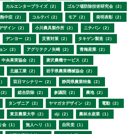
カルエンタープライズ（2）
ゴルフ場防除技術研究会（2）
熱中症（2）
コルテバ（2）
モア（2）
発明表彰（2）
デザイン（2）
小川農具製作所（2）
ニチバン（2）
デンヨー（2）
災害対策（2）
タキゲン製造（2）
ョン（2）
アグリテクノ矢崎（2）
青梅産業（2）
中央果実協会（2）
唐沢農機サービス（2）
）
北越工業（2）
岩手県農業機械協会（2）
2）
双日マシナリー（2）
静岡県農業特集（2）
（2）
総合防除（2）
参議院（2）
農地（2）
タンザニア（2）
ヤマガタデザイン（2）
電動（2）
）
東京農業大学（2）
dji（2）
農林水産業（1）
り会（1）
無人ヘリ（1）
自民党（1）