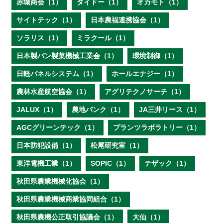
赤城商会（1）
ダイドー（1）
オカモト（1）
サイトテック（1）
日本農福連携協会（1）
ソラリス（1）
ミラクール（1）
日本製パン製菓機械工業会（1）
環境制御（1）
日軽パネルシステム（1）
ホールエナジー（1）
農林水産航空協会（1）
アグリテクノサーチ（1）
JALUX（1）
農地バンク（1）
JA三井リース（1）
AGCグリーンテック（1）
プランツラボラトリー（1）
日本防犯設備（1）
松尾研究室（1）
東洋電機工業（1）
SOPIC（1）
テザック（1）
秋田県農業機械化協会（1）
秋田県農業機械商業協同組合（1）
秋田県農機公正取引協議会（1）
大仙（1）