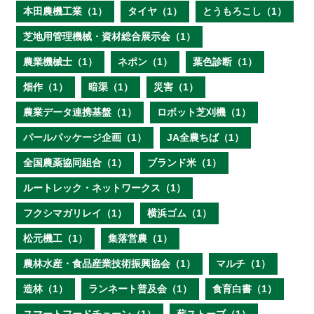
本田農機工業（1）
タイヤ（1）
とうもろこし（1）
芝地用管理機械・資材総合展示会（1）
農業機械士（1）
ネポン（1）
葉色診断（1）
畑作（1）
暗渠（1）
災害（1）
農業データ連携基盤（1）
ロボット芝刈機（1）
パールパッケージ企画（1）
JA全農ちば（1）
全国農薬協同組合（1）
ブランド米（1）
ルートレック・ネットワークス（1）
フクシマガリレイ（1）
横浜ゴム（1）
松元機工（1）
集落営農（1）
農林水産・食品産業技術振興協会（1）
マルチ（1）
造林（1）
ランネート普及会（1）
食育白書（1）