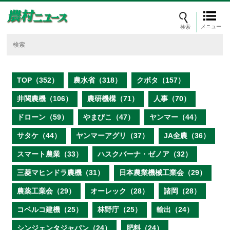
メニュー
TOP（352）
農水省（318）
クボタ（157）
井関農機（106）
農研機構（71）
人事（70）
ドローン（59）
やまびこ（47）
ヤンマー（44）
サタケ（44）
ヤンマーアグリ（37）
JA全農（36）
スマート農業（33）
ハスクバーナ・ゼノア（32）
三菱マヒンドラ農機（31）
日本農業機械工業会（29）
農薬工業会（29）
オーレック（28）
諸岡（28）
コベルコ建機（25）
林野庁（25）
輸出（24）
シンジェンタジャパン（24）
肥料（24）