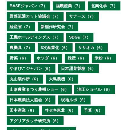
BASFジャパン（7）
福農産業（7）
北興化学（7）
野菜流通カット協議会（7）
サナース（7）
経産省（7）
新稲作研究会（7）
工機ホールディングス（7）
SDGs（7）
農機具（7）
6次産業化（6）
ササオカ（6）
野菜（6）
ホソダ（6）
緑産（6）
米粉（6）
やまびこジャパン（6）
日本甜菜製糖（6）
丸山製作所（6）
大島農機（6）
山形農業まつり農機ショー（6）
油圧ショベル（6）
日本農業法人協会（6）
現地ルポ（6）
田中産業（6）
ヰセキ東北（6）
予算（6）
アグリアタッチ研究所（6）