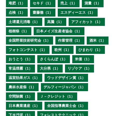
堆肥（1）
セキド（1）
売上（1）
測量（1）
点検（1）
齋藤徹（1）
エスディーエス（1）
土壌還元消毒（1）
高騰（1）
アフィカット（1）
植樹祭（1）
日本メイズ生産者協会（1）
全国野菜技術研究会（1）
作業管理（1）
酒米（1）
フォトコンテスト（1）
欧州（1）
ひまわり（1）
おうとう（1）
さくらんぼ（1）
米価（1）
常温煙霧（1）
大分県（1）
リゾケア（1）
温室効果ガス（1）
ウッドデザイン賞（1）
農林水産祭（1）
デルフィージャパン（1）
空間除菌（1）
Ｊ－クレジット（1）
日本農業遺産（1）
全国指導農業士会（1）
下水汚泥（1）
フォレストテクニック（1）