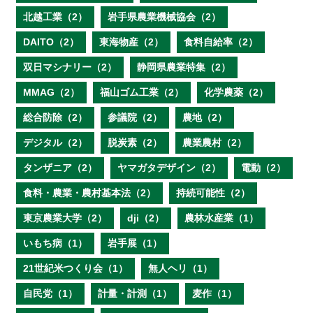
北越工業（2）
岩手県農業機械協会（2）
DAITO（2）
東海物産（2）
食料自給率（2）
双日マシナリー（2）
静岡県農業特集（2）
MMAG（2）
福山ゴム工業（2）
化学農薬（2）
総合防除（2）
参議院（2）
農地（2）
デジタル（2）
脱炭素（2）
農業農村（2）
タンザニア（2）
ヤマガタデザイン（2）
電動（2）
食料・農業・農村基本法（2）
持続可能性（2）
東京農業大学（2）
dji（2）
農林水産業（1）
いもち病（1）
岩手展（1）
21世紀米つくり会（1）
無人ヘリ（1）
自民党（1）
計量・計測（1）
麦作（1）