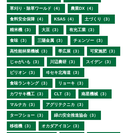
草刈り・除草ワールド（4）
農業DX（4）
食料安全保障（4）
KSAS（4）
土づくり（3）
精米機（3）
大豆（3）
有光工業（3）
食味（3）
三陽金属（3）
チェンソー（3）
高性能林業機械（3）
帯広展（3）
可変施肥（3）
じゃがいも（3）
川辺農研（3）
スイデン（3）
ピリオン（3）
ヰセキ北海道（3）
食味ランキング（3）
リョーキ（3）
カワサキ機工（3）
CLT（3）
南星機械（3）
マルナカ（3）
アグリテクニカ（3）
ターフショー（3）
緑の安全推進協会（3）
移植機（3）
オカダアイヨン（3）