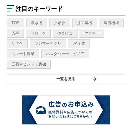
注目のキーワード
TOP
農水省
クボタ
井関農機
農研機構
人事
ドローン
やまびこ
ヤンマー
サタケ
ヤンマーアグリ
JA全農
スマート農業
ハスクバーナ・ゼノア
三菱マヒンドラ農機
一覧を見る