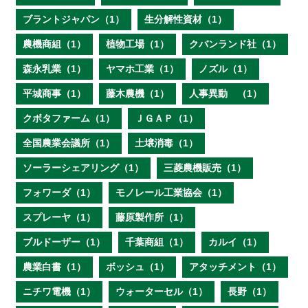
ブラントジャパン（1）
生分解性資材（1）
農機商組（1）
植物工場（1）
クバンランド社（1）
森永乳業（1）
ヤマホ工業（1）
ノズル（1）
平城商事（1）
藤木農機（1）
人事異動 （1）
クボタファーム（1）
ＪＧＡＰ（1）
全国農業会議所（1）
土壌消毒（1）
ソーラーシェアリング（1）
三菱農機販売（1）
フォワーダ（1）
モノレール工業協会（1）
スプレーヤ（1）
藤原製作所（1）
ブルドーザー（1）
千葉商組（1）
カルイ（1）
農業白書（1）
ボッシュ（1）
アタッチメント（1）
ニチワ電機（1）
ウォーターセル（1）
長野（1）