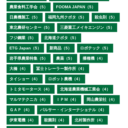
農業食料工学会（5）
FOOMA JAPAN（5）
日農機製工（5）
福岡九州クボタ（5）
殺虫剤（5）
東北農研センター（5）
三菱重工メイキエンジン（5）
フジ鋼業（5）
北海道クボタ（5）
ETG Japan（5）
新商品（5）
ロボテック（5）
岩手県農業特集（5）
農薬（5）
播種機（4）
大橋（4）
冨士トレーラー製作所（4）
タイショー（4）
ロボット農機（4）
トミタモータース（4）
北海道農業機械工業会（4）
マルマテクニカ（4）
ＩＰＭ（4）
岡山農栄社（4）
ＧＡＰ（4）
パルサー・インターナショナル（4）
伊東電機（4）
殺菌剤（4）
北村製作所（4）