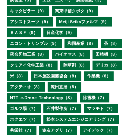
病害虫（9）
エム・エス・ケー農業機械（9）
キャタピラー（9）
関東甲信クボタ（9）
アシストスーツ（9）
Meiji Seikaファルマ（9）
ＢＡＳＦ（9）
日産化学（9）
ニコン・トリンブル（9）
和同産業（8）
茶（8）
落合刃物工業（8）
バイオマス（8）
田植機（8）
クミアイ化学工業（8）
除草剤（8）
デリカ（8）
米（8）
日本施設園芸協会（8）
作業機（8）
アクティオ（8）
乾田直播（8）
NTT e‐Drone Technology（8）
除雪機（7）
ゴルフ場（7）
石井製作所（7）
マツモト（7）
ホクエツ（7）
松本システムエンジニアリング（7）
共栄社（7）
協友アグリ（7）
アイデック（7）