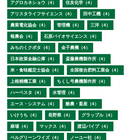
アグロカネショウ（4）
住友化学（4）
アリスタライフサイエンス（4）
田中工機（4）
農業電化協会（4）
管理機（4）
三洋（4）
報農会（4）
石原バイオサイエンス（4）
みちのくクボタ（4）
金子農機（4）
日本政策金融公庫（4）
斎藤農機製作所（4）
米・食味鑑定士協会（4）
全国複合肥料工業会（4）
上根精機工業（4）
ちくし号農機製作所（4）
ハーベスタ（4）
水管理（4）
エース・システム（4）
酪農・畜産（4）
いけうち（4）
長野県（4）
グラップル（4）
麻場（4）
マックス（4）
渡辺パイプ（4）
ベルグリーンワイズ（4）
ノーユー社（4）