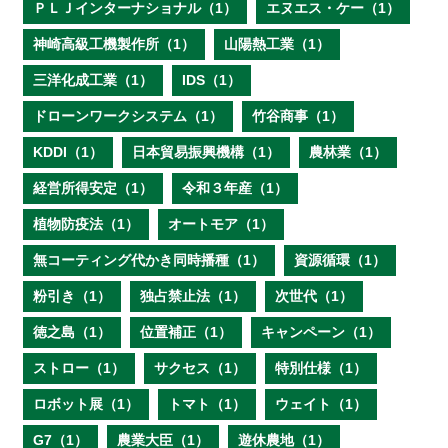
ＰＬＪインターナショナル（1）
エヌエス・ケー（1）
神崎高級工機製作所（1）
山陽熱工業（1）
三洋化成工業（1）
IDS（1）
ドローンワークシステム（1）
竹谷商事（1）
KDDI（1）
日本貿易振興機構（1）
農林業（1）
経営所得安定（1）
令和３年産（1）
植物防疫法（1）
オートモア（1）
無コーティング代かき同時播種（1）
資源循環（1）
粉引き（1）
独占禁止法（1）
次世代（1）
徳之島（1）
位置補正（1）
キャンペーン（1）
ストロー（1）
サクセス（1）
特別仕様（1）
ロボット展（1）
トマト（1）
ウェイト（1）
G7（1）
農業大臣（1）
遊休農地（1）