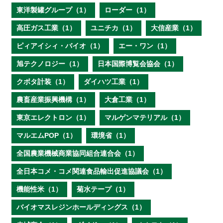
東洋製罐グループ（1）
ローダー（1）
高圧ガス工業（1）
ユニチカ（1）
大信産業（1）
ピィアイシィ・バイオ（1）
エー・ワン（1）
旭テクノロジー（1）
日本国際博覧会協会（1）
クボタ計装（1）
ダイハツ工業（1）
農畜産業振興機構（1）
大倉工業（1）
東京エレクトロン（1）
マルゲンマテリアル（1）
マルエムPOP（1）
環境省（1）
全国農業機械商業協同組合連合会（1）
全日本コメ・コメ関連食品輸出促進協議会（1）
機能性米（1）
菊水テープ（1）
バイオマスレジンホールディングス（1）