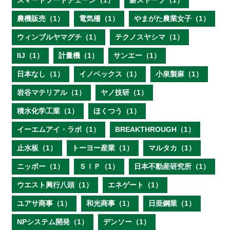
スマートフードチェーン（1）
薪ストーブ（1）
農機販売（1）
電気柵（1）
やまがた農業女子（1）
ウィンブルヤマグチ（1）
テクノスヤシマ（1）
IIJ（1）
計量機（1）
サンエー（1）
日本なし（1）
イノベックス（1）
小泉製麻（1）
岩谷マテリアル（1）
ヤノ技研（1）
積水化学工業（1）
ほくつう（1）
イーエムアイ・ラボ（1）
BREAKTHROUGH（1）
止水板（1）
トーヨー産業（1）
マルタカ（1）
ニッポー（1）
ＳＩＰ（1）
日本不動産研究所（1）
ウエスト興行八頭（1）
エネゲート（1）
ユアサ商事（1）
和光商事（1）
日亜鋼業（1）
NPシステム開発（1）
デンソー（1）