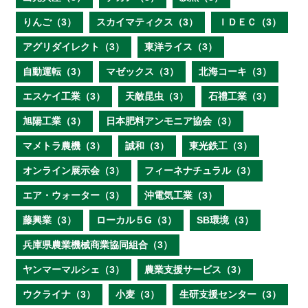
りんご（3）
スカイマティクス（3）
ＩＤＥＣ（3）
アグリダイレクト（3）
東洋ライス（3）
自動運転（3）
マゼックス（3）
北海コーキ（3）
エスケイ工業（3）
天敵昆虫（3）
石禮工業（3）
旭陽工業（3）
日本肥料アンモニア協会（3）
マメトラ農機（3）
誠和（3）
東光鉄工（3）
オンライン展示会（3）
フィーネナチュラル（3）
エア・ウォーター（3）
沖電気工業（3）
藤興業（3）
ローカル５G（3）
SB環境（3）
兵庫県農業機械商業協同組合（3）
ヤンマーマルシェ（3）
農業支援サービス（3）
ウクライナ（3）
小麦（3）
生研支援センター（3）