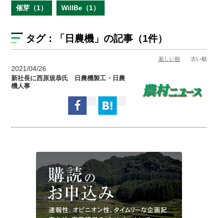
催芽（1）
WillBe（1）
タグ：
「日農機」
の記事（1件）
新しい順
古い順
2021/04/26
新社長に西原規恭氏 日農機製工・日農
機人事