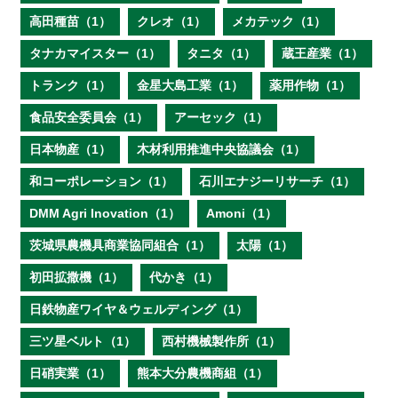
高田種苗（1）
クレオ（1）
メカテック（1）
タナカマイスター（1）
タニタ（1）
蔵王産業（1）
トランク（1）
金星大島工業（1）
薬用作物（1）
食品安全委員会（1）
アーセック（1）
日本物産（1）
木材利用推進中央協議会（1）
和コーポレーション（1）
石川エナジーリサーチ（1）
DMM Agri Inovation（1）
Amoni（1）
茨城県農機具商業協同組合（1）
太陽（1）
初田拡撒機（1）
代かき（1）
日鉄物産ワイヤ＆ウェルディング（1）
三ツ星ベルト（1）
西村機械製作所（1）
日硝実業（1）
熊本大分農機商組（1）