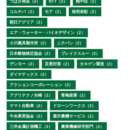
つばさ商会（2）
NTT（2）
熱中症（2）
コルテバ（2）
モア（2）
発明表彰（2）
朝日アグリア（2）
エア・ウォーター・バイオデザイン（2）
小川農具製作所（2）
ニチバン（2）
日本穀物検定協会（2）
ブレイクスルー（2）
デンヨー（2）
災害対策（2）
タキゲン製造（2）
ダイヤテックス（2）
アクションコーポレーション（2）
アグリテクノ矢崎（2）
青梅産業（2）
ヤマト自動車（2）
ドローンワークス（2）
中央果実協会（2）
唐沢農機サービス（2）
三井金属計測機工（2）
農業機械研究部門（2）