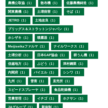
農機公取協（1）
散布機（1）
佐藤農機鋳造（1）
関東農機（1）
土壌病害（1）
そば（1）
JETRO（1）
土地改良（1）
ブリッグス＆ストラットンジャパン（1）
ホシザキ（1）
噴霧器（1）
Meijiseikaファルマ（1）
ナイルワークス（1）
土壌分析（1）
日本GAP協会（1）
耕うん機（1）
信越地方（1）
ぶどう（1）
津村鋼業（1）
内閣府（1）
バイエル（1）
シンワ（1）
九州（1）
雪害（1）
直売所（1）
スピードスプレーヤ（1）
食品乾燥機（1）
営農管理（1）
イチゴ（1）
ホクサン（1）
JAグループ（1）
新体制（1）