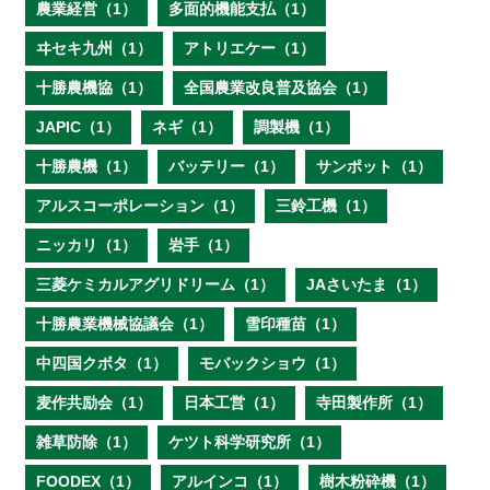
農業経営（1）
多面的機能支払（1）
ヰセキ九州（1）
アトリエケー（1）
十勝農機協（1）
全国農業改良普及協会（1）
JAPIC（1）
ネギ（1）
調製機（1）
十勝農機（1）
バッテリー（1）
サンポット（1）
アルスコーポレーション（1）
三鈴工機（1）
ニッカリ（1）
岩手（1）
三菱ケミカルアグリドリーム（1）
JAさいたま（1）
十勝農業機械協議会（1）
雪印種苗（1）
中四国クボタ（1）
モバックショウ（1）
麦作共励会（1）
日本工営（1）
寺田製作所（1）
雑草防除（1）
ケツト科学研究所（1）
FOODEX（1）
アルインコ（1）
樹木粉砕機（1）