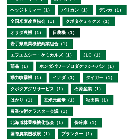
ヘッジトリマー（1）
バリカン（1）
デンカ（1）
全国米麦改良協会（1）
クボタケミックス（1）
オサダ農機（1）
日農機（1）
岩手県農業機械商業組合（1）
エフエムシー・ケミカルズ（1）
JLC（1）
部品（1）
ホンダパワープロダクツジャパン（1）
動力噴霧機（1）
イナダ（1）
タイガー（1）
クボタアグリサービス（1）
石原産業（1）
はかり（1）
玄米元氣堂（1）
秋田県（1）
農業技術クラスター会議（1）
北海道林業機械化協会（1）
保冷庫（1）
国際農業機械展（1）
プランター（1）