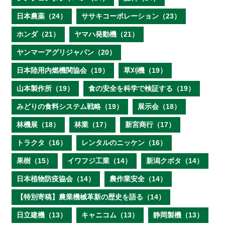
日本農薬（24）
ササキコーポレーション（23）
ホンダ（21）
ヤマハ発動機（21）
ヤンマーアグリジャパン（20）
日本陸用内燃機関協会（19）
草刈機（19）
山本製作所（19）
食の安全を科学で検証する（19）
みどりの食料システム戦略（19）
展示会（18）
林機展（18）
林業（17）
新宮商行（17）
トラクタ（16）
レンタルのニッケン（16）
果樹（15）
イワフジ工業（14）
新潟クボタ（14）
日本植物防疫協会（14）
農作業安全（14）
【特別寄稿】農業機械革新の歴史を語る（14）
日立建機（13）
キャニコム（13）
静岡製機（13）