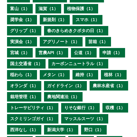
富山（1）
滋賀（1）
植物保護（1）
奨学金（1）
新規剤（1）
スマホ（1）
グリップ（1）
春のきらめきクボタの日（1）
実演会（1）
アグリノート（1）
苗箱（1）
宮城（1）
営農API（1）
公道（1）
申請（1）
国土交通省（1）
カーボンニュートラル（1）
稲わら（1）
メタン（1）
維持（1）
植林（1）
オランダ（1）
ガイドライン（1）
農林水産省（1）
栽培管理（1）
農地関連法（1）
トレーサビリティ（1）
りそな銀行（1）
収穫（1）
スクミリンゴガイ（1）
マッスルスーツ（1）
西洋なし（1）
新潟大学（1）
野口（1）