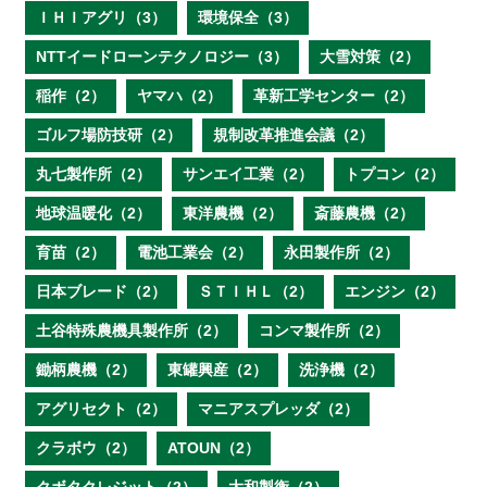
ＩＨＩアグリ（3）
環境保全（3）
NTTイードローンテクノロジー（3）
大雪対策（2）
稲作（2）
ヤマハ（2）
革新工学センター（2）
ゴルフ場防技研（2）
規制改革推進会議（2）
丸七製作所（2）
サンエイ工業（2）
トプコン（2）
地球温暖化（2）
東洋農機（2）
斎藤農機（2）
育苗（2）
電池工業会（2）
永田製作所（2）
日本ブレード（2）
ＳＴＩＨＬ（2）
エンジン（2）
土谷特殊農機具製作所（2）
コンマ製作所（2）
鋤柄農機（2）
東罐興産（2）
洗浄機（2）
アグリセクト（2）
マニアスプレッダ（2）
クラボウ（2）
ATOUN（2）