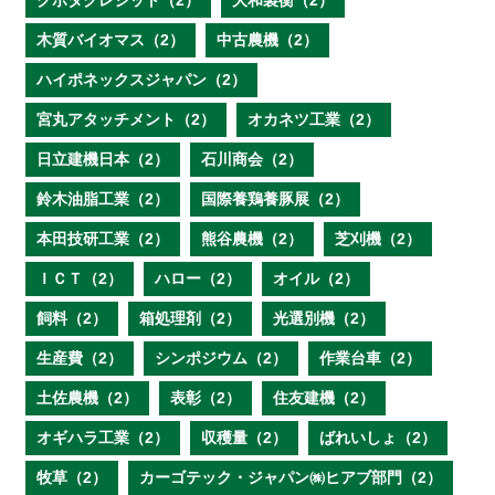
クボタクレジット（2）
大和製衡（2）
木質バイオマス（2）
中古農機（2）
ハイポネックスジャパン（2）
宮丸アタッチメント（2）
オカネツ工業（2）
日立建機日本（2）
石川商会（2）
鈴木油脂工業（2）
国際養鶏養豚展（2）
本田技研工業（2）
熊谷農機（2）
芝刈機（2）
ＩＣＴ（2）
ハロー（2）
オイル（2）
飼料（2）
箱処理剤（2）
光選別機（2）
生産費（2）
シンポジウム（2）
作業台車（2）
土佐農機（2）
表彰（2）
住友建機（2）
オギハラ工業（2）
収穫量（2）
ばれいしょ（2）
牧草（2）
カーゴテック・ジャパン㈱ヒアブ部門（2）