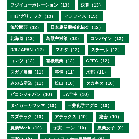
フジイコーポレーション（13）
決算（13）
IHIアグリテック（13）
イノフィス（13）
施設園芸（12）
日本農業機械化協会（12）
北海道（12）
鳥獣害対策（12）
コンバイン（12）
DJI JAPAN（12）
マキタ（12）
スチール（12）
コマツ（12）
有機農業（12）
GPEC（12）
スガノ農機（11）
整備（11）
水稲（11）
みのる産業（11）
松山（10）
タカキタ（10）
ビコンジャパン（10）
JA全中（10）
タイガーカワシマ（10）
三井化学アグロ（10）
スズテック（10）
アテックス（10）
総会（10）
農業Week（10）
子実コーン（10）
農業女子（9）