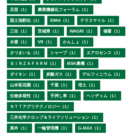
豆苗（1）
農業機械化フォーラム（1）
国土強靭化（1）
EIMA（1）
テラスマイル（1）
三生（1）
茨城県（1）
WAGRI（1）
備蓄（1）
水素（1）
VR（1）
かんしょ（1）
さつまいも（1）
シャープ（1）
エアロセンス（1）
ＧＩＮＺＡＦＡＲＭ（1）
MSK農機（1）
ダイキン（1）
炭酸ガス（1）
デルフィニウム（1）
山本彩花園（1）
千葉（1）
培土（1）
生物多様性（1）
手押し車（1）
ヘソディム（1）
ＮＴＴアグリテクノロジー（1）
三井化学クロップ＆ライフソリューション（1）
真吟（1）
一輪管理機（1）
G-MAX（1）