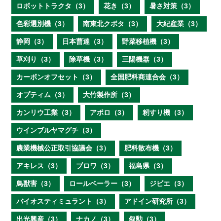
ロボットトラクタ（3）
花き（3）
暑さ対策（3）
色彩選別機（3）
南東北クボタ（3）
大紀産業（3）
静岡（3）
日本曹達（3）
野菜移植機（3）
草刈り（3）
除草機（3）
三陽機器（3）
カーボンオフセット（3）
全国肥料商連合会（3）
オプティム（3）
大竹製作所（3）
カンリウ工業（3）
アポロ（3）
籾すり機（3）
ウインブルヤマグチ（3）
農業機械公正取引協議会（3）
肥料散布機（3）
アキレス（3）
ブロワ（3）
福島県（3）
鳥獣害（3）
ロールベーラー（3）
ジビエ（3）
バイオスティミュラント（3）
アドイン研究所（3）
出光興産（3）
ナカノ（3）
叙勲（3）