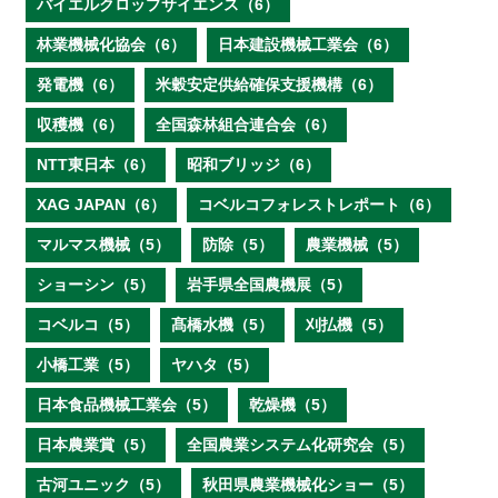
バイエルクロップサイエンス（6）
林業機械化協会（6）
日本建設機械工業会（6）
発電機（6）
米穀安定供給確保支援機構（6）
収穫機（6）
全国森林組合連合会（6）
NTT東日本（6）
昭和ブリッジ（6）
XAG JAPAN（6）
コベルコフォレストレポート（6）
マルマス機械（5）
防除（5）
農業機械（5）
ショーシン（5）
岩手県全国農機展（5）
コベルコ（5）
髙橋水機（5）
刈払機（5）
小橋工業（5）
ヤハタ（5）
日本食品機械工業会（5）
乾燥機（5）
日本農業賞（5）
全国農業システム化研究会（5）
古河ユニック（5）
秋田県農業機械化ショー（5）