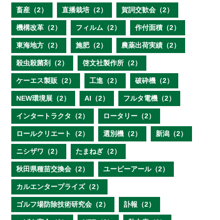
畜産（2）
直播栽培（2）
賀詞交歓会（2）
機構改革（2）
フィルム（2）
作付面積（2）
東海地方（2）
施肥（2）
農薬出荷実績（2）
殺虫殺菌剤（2）
啓文社製作所（2）
ケーエス製販（2）
工進（2）
破砕機（2）
NEW環境展（2）
AI（2）
フルタ電機（2）
インタートラクタ（2）
ロータリー（2）
ロールクリエート（2）
選別機（2）
新潟（2）
ニシザワ（2）
たまねぎ（2）
秋田県種苗交換会（2）
ユーピーアール（2）
カルエンタープライズ（2）
ゴルフ場防除技術研究会（2）
訃報（2）